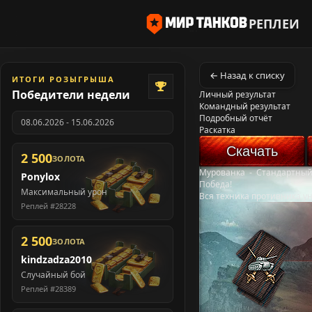
РЕПЛЕИ
← Назад к списку
ИТОГИ РОЗЫГРЫША
Победители недели
Личный результат
Командный результат
Подробный отчёт
08.06.2026 - 15.06.2026
Раскатка
Скачать
2 500
ЗОЛОТА
Мурованка
-
Стандартный
Ponylox
Победа!
Максимальный урон
Вся техника противника у
Реплей #28228
2 500
ЗОЛОТА
kindzadza2010
Случайный бой
Реплей #28389