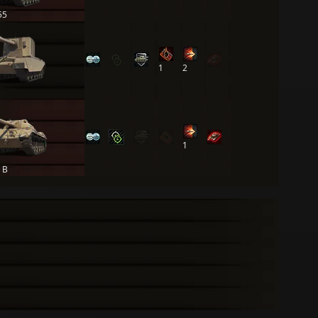
55
1
2
1
 B