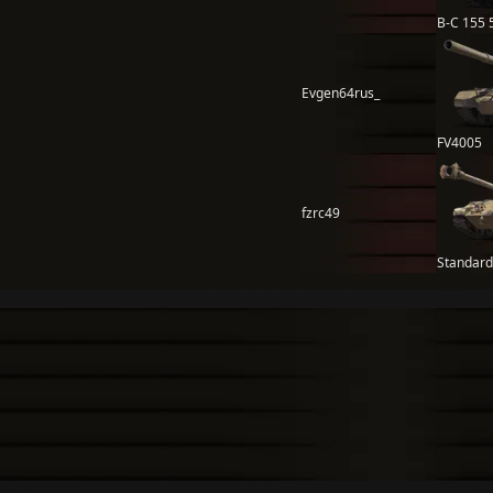
B-C 155 
Evgen64rus_
FV4005
fzrc49
Standard