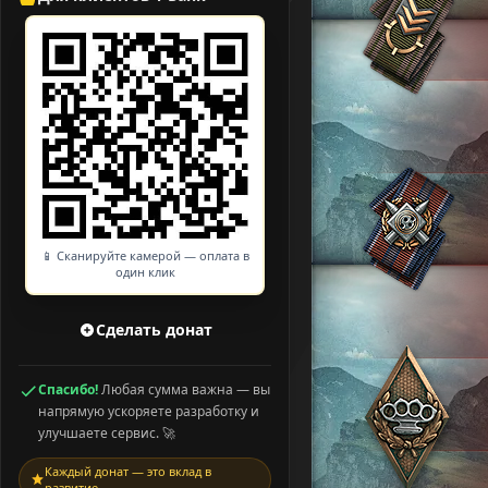
📱 Сканируйте камерой — оплата в
один клик
Сделать донат
Спасибо!
Любая сумма важна — вы
напрямую ускоряете разработку и
улучшаете сервис. 🚀
Каждый донат — это вклад в
развитие