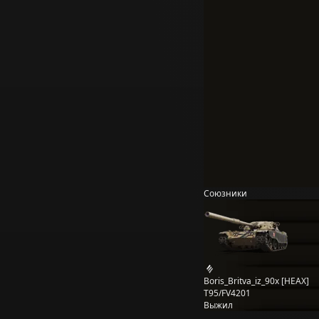
Союзники
Boris_Britva_iz_90x [HEAX]
T95/FV4201
Выжил