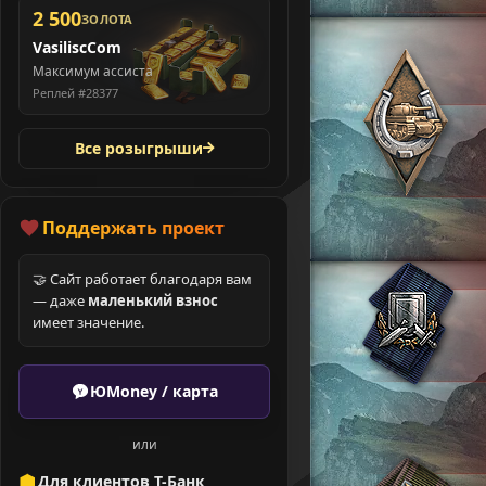
2 500
ЗОЛОТА
VasiliscCom
Максимум ассиста
Реплей #28377
Все розыгрыши
Поддержать проект
🤝 Сайт работает благодаря вам
— даже
маленький взнос
имеет значение.
ЮMoney / карта
или
Для клиентов Т-Банк