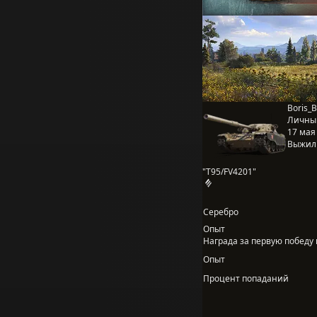
Boris_B
Личны
17 мая 
Выжил
"T95/FV4201"
Серебро
Опыт
Награда за первую победу в
Опыт
Процент попаданий