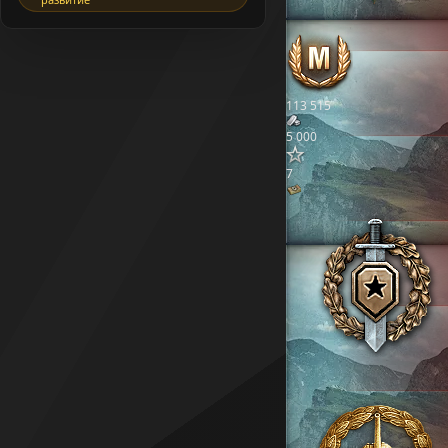
113 515
5 000
7