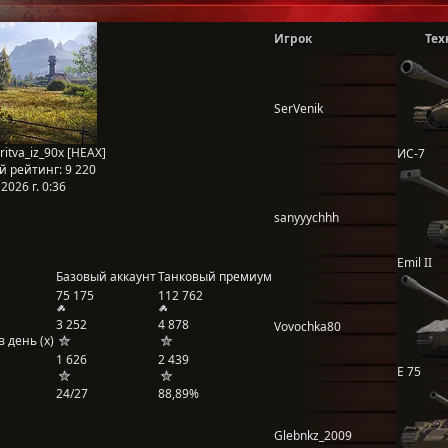
Игрок
Тех
SerVenik
ritva_iz_90x [HEAX]
ИС-7
й рейтинг:
9 220
2026 г. 0:36
sanyyychhh
Emil II
Базовый аккаунт
Танковый премиум
75 175
112 762
3 252
4 878
Vovochka80
 день (x)
1 626
2 439
E 75
24/27
88,89%
Glebnkz_2009