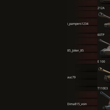
212А
i_pampers1234
60TP
85_Joker_85
E 100
auc79
T110E3
Dima815_voin