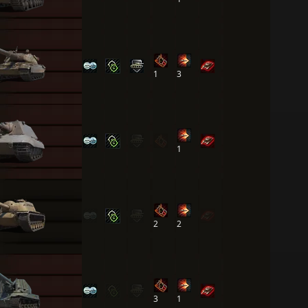
1
3
1
2
2
3
1