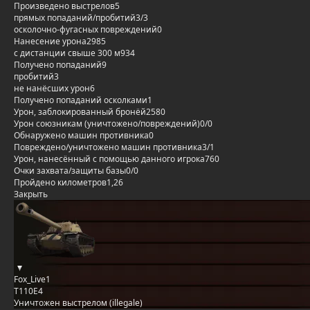
Произведено выстрелов
5
прямых попаданий/пробитий
3/3
осколочно-фугасных повреждений
0
Нанесение урона
2985
с дистанции свыше 300 м
934
Получено попаданий
9
пробитий
3
не нанёсших урон
6
Получено попаданий осколками
1
Урон, заблокированный бронёй
2580
Урон союзникам (уничтожено/повреждений)
0/0
Обнаружено машин противника
0
Повреждено/уничтожено машин противника
3/1
Урон, нанесённый с помощью данного игрока
760
Очки захвата/защиты базы
0/0
Пройдено километров
1,26
Закрыть
Fox_Live1
T110E4
Уничтожен выстрелом (illegale)