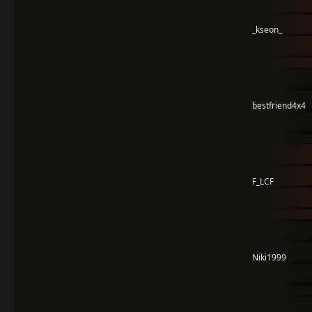
_kseon_
bestfriend4x4
F_LCF
Niki1999