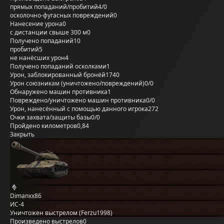
прямых попаданий/пробитий
4/0
осколочно-фугасных повреждений
0
Нанесение урона
0
с дистанции свыше 300 м
0
Получено попаданий
10
пробитий
5
не нанёсших урон
4
Получено попаданий осколками
1
Урон, заблокированный бронёй
1740
Урон союзникам (уничтожено/повреждений)
0/0
Обнаружено машин противника
1
Повреждено/уничтожено машин противника
0/0
Урон, нанесённый с помощью данного игрока
272
Очки захвата/защиты базы
0/0
Пройдено километров
0,84
Закрыть
Dimanxx86
ИС-4
Уничтожен выстрелом (Ferzu1998)
Произведено выстрелов
0