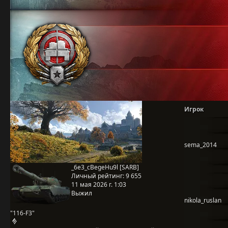
Игрок
sema_2014
_6e3_cBegeHu9l [SARB]
Личный рейтинг:
9 655
11 мая 2026 г. 1:03
Выжил
nikola_ruslan
"116-F3"