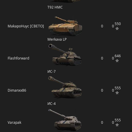
T92 HMC
550
MakapoHuyc [CBETO]
0
0
Merkava LP
646
Flashforward
0
0
ИС-7
555
Dimanxx86
0
0
ИС-4
555
Varapak
0
0