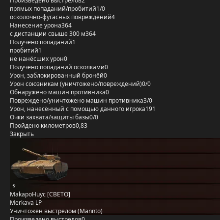
Произведено выстрелов
2
прямых попаданий/пробитий
1/0
осколочно-фугасных повреждений
4
Нанесение урона
364
с дистанции свыше 300 м
364
Получено попаданий
1
пробитий
1
не нанёсших урон
0
Получено попаданий осколками
0
Урон, заблокированный бронёй
0
Урон союзникам (уничтожено/повреждений)
0/0
Обнаружено машин противника
0
Повреждено/уничтожено машин противника
3/0
Урон, нанесённый с помощью данного игрока
191
Очки захвата/защиты базы
0/0
Пройдено километров
0,83
Закрыть
MakapoHuyc [CBETO]
Merkava LP
Уничтожен выстрелом (Mannto)
Произведено выстрелов
0