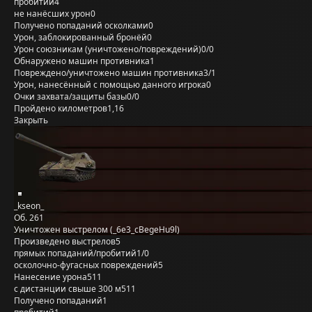
пробитий
4
не нанёсших урон
0
Получено попаданий осколками
0
Урон, заблокированный бронёй
0
Урон союзникам (уничтожено/повреждений)
0/0
Обнаружено машин противника
1
Повреждено/уничтожено машин противника
3/1
Урон, нанесённый с помощью данного игрока
0
Очки захвата/защиты базы
0/0
Пройдено километров
1,16
Закрыть
_kseon_
Об. 261
Уничтожен выстрелом (_6e3_cBegeHu9l)
Произведено выстрелов
5
прямых попаданий/пробитий
1/0
осколочно-фугасных повреждений
5
Нанесение урона
511
с дистанции свыше 300 м
511
Получено попаданий
1