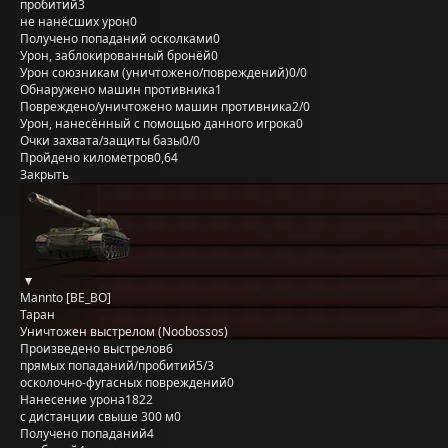
пробитий
3
не нанёсших урон
0
Получено попаданий осколками
0
Урон, заблокированный бронёй
0
Урон союзникам (уничтожено/повреждений)
0/0
Обнаружено машин противника
1
Повреждено/уничтожено машин противника
2/0
Урон, нанесённый с помощью данного игрока
0
Очки захвата/защиты базы
0/0
Пройдено километров
0,64
Закрыть
Mannto [BE_BO]
Таран
Уничтожен выстрелом (Noobossos)
Произведено выстрелов
6
прямых попаданий/пробитий
5/3
осколочно-фугасных повреждений
0
Нанесение урона
1822
с дистанции свыше 300 м
0
Получено попаданий
4