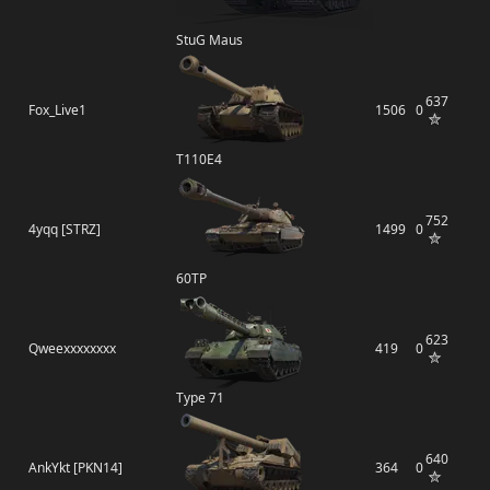
StuG Maus
637
Fox_Live1
1506
0
T110E4
752
4yqq [STRZ]
1499
0
60TP
623
Qweexxxxxxxx
419
0
Type 71
640
AnkYkt [PKN14]
364
0