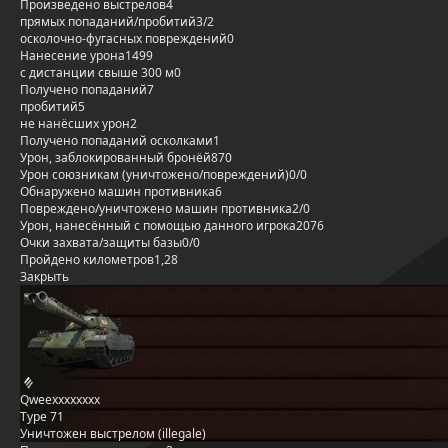
Произведено выстрелов
4
прямых попаданий/пробитий
3/2
осколочно-фугасных повреждений
0
Нанесение урона
1499
с дистанции свыше 300 м
0
Получено попаданий
7
пробитий
5
не нанёсших урон
2
Получено попаданий осколками
1
Урон, заблокированный бронёй
870
Урон союзникам (уничтожено/повреждений)
0/0
Обнаружено машин противника
6
Повреждено/уничтожено машин противника
2/0
Урон, нанесённый с помощью данного игрока
2076
Очки захвата/защиты базы
0/0
Пройдено километров
1,28
Закрыть
Qweexxxxxxxx
Type 71
Уничтожен выстрелом (illegale)