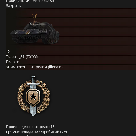
Пройдено километров
2,85
Закрыть
Trasser_81 [T0YON]
Firebird
Уничтожен выстрелом (illegale)
Произведено выстрелов
15
прямых попаданий/пробитий
12/9