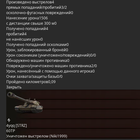
Произведено выстрелов
4
прямых попаданий/пробитий
3/2
осколочно-фугасных повреждений
0
Нанесение урона
1506
с дистанции свыше 300 м
0
Получено попаданий
4
пробитий
4
не нанёсших урон
0
Получено попаданий осколками
0
Урон, заблокированный бронёй
0
Урон союзникам (уничтожено/повреждений)
0/0
Обнаружено машин противника
0
Повреждено/уничтожено машин противника
2/0
Урон, нанесённый с помощью данного игрока
0
Очки захвата/защиты базы
0/0
Пройдено километров
0,09
Закрыть
4yqq [STRZ]
60TP
Уничтожен выстрелом (Niki1999)