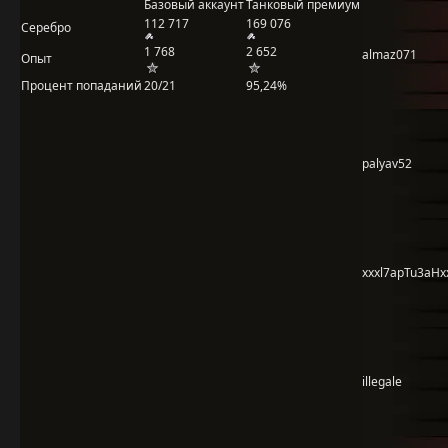
Базовый аккаунт
Танковый премиум
112 717
169 076
Серебро
1 768
2 652
almaz071
Опыт
Процент попаданий
20/21
95,24%
palyav52
xxxl7apTu3aHx
illegale