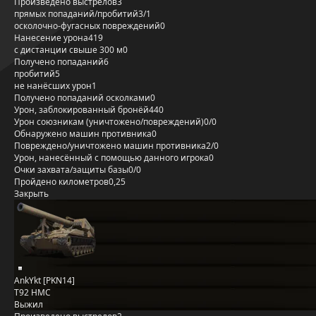
Произведено выстрелов
3
прямых попаданий/пробитий
3/1
осколочно-фугасных повреждений
0
Нанесение урона
419
с дистанции свыше 300 м
0
Получено попаданий
6
пробитий
5
не нанёсших урон
1
Получено попаданий осколками
0
Урон, заблокированный бронёй
440
Урон союзникам (уничтожено/повреждений)
0/0
Обнаружено машин противника
0
Повреждено/уничтожено машин противника
2/0
Урон, нанесённый с помощью данного игрока
0
Очки захвата/защиты базы
0/0
Пройдено километров
0,25
Закрыть
AnkYkt [PKN14]
T92 HMC
Выжил