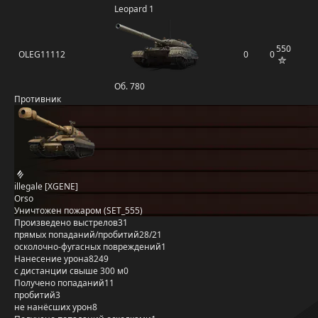
Leopard 1
550
OLEG11112
0
0
Об. 780
Противник
illegale [XGENE]
Orso
Уничтожен пожаром (SET_555)
Произведено выстрелов
31
прямых попаданий/пробитий
28/21
осколочно-фугасных повреждений
1
Нанесение урона
8249
с дистанции свыше 300 м
0
Получено попаданий
11
пробитий
3
не нанёсших урон
8