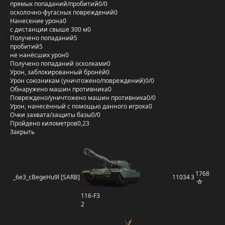
прямых попаданий/пробитий
0/0
осколочно-фугасных повреждений
0
Нанесение урона
0
с дистанции свыше 300 м
0
Получено попаданий
5
пробитий
5
не нанёсших урон
0
Получено попаданий осколками
0
Урон, заблокированный бронёй
0
Урон союзникам (уничтожено/повреждений)
0/0
Обнаружено машин противника
0
Повреждено/уничтожено машин противника
0/0
Урон, нанесённый с помощью данного игрока
0
Очки захвата/защиты базы
0/0
Пройдено километров
0,23
Закрыть
1768
_6e3_cBegeHu9l [SARB]
11034
3
116-F3
2