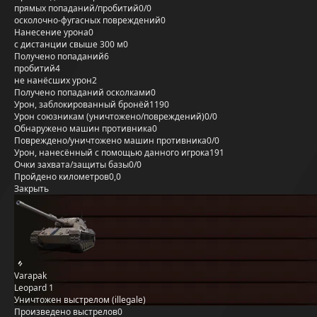
прямых попаданий/пробитий
0/0
осколочно-фугасных повреждений
0
Нанесение урона
0
с дистанции свыше 300 м
0
Получено попаданий
6
пробитий
4
не нанёсших урон
2
Получено попаданий осколками
0
Урон, заблокированный бронёй
1190
Урон союзникам (уничтожено/повреждений)
0/0
Обнаружено машин противника
0
Повреждено/уничтожено машин противника
0/0
Урон, нанесённый с помощью данного игрока
191
Очки захвата/защиты базы
0/0
Пройдено километров
0,0
Закрыть
Varapak
Leopard 1
Уничтожен выстрелом (illegale)
Произведено выстрелов
0