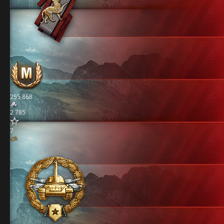
255 868
2 785
7