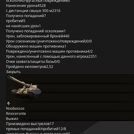
осколочно-фугасных повреждений
0
Нанесение урона
4528
с дистанции свыше 300 м
2316
Получено попаданий
7
пробитий
5
не нанёсших урон
1
Получено попаданий осколками
1
Урон, заблокированный бронёй
440
Урон союзникам (уничтожено/повреждений)
0/0
Обнаружено машин противника
1
Повреждено/уничтожено машин противника
4/2
Урон, нанесённый с помощью данного игрока
2351
Очки захвата/защиты базы
0/0
Пройдено километров
2,52
Закрыть
Noobossos
Rinoceronte
Выжил
Произведено выстрелов
17
прямых попаданий/пробитий
12/8
осколочно-фугасных повреждений
0