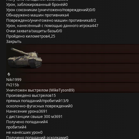
Урон, заблокированный бронёй
0
Урон союзникам (уничтожено/повреждений)
0/0
Обнаружено машин противника
4
Повреждено/уничтожено машин противника
8/2
Урон, нанесённый с помощью данного игрока
447
Очки захвата/защиты базы
0/0
Пройдено километров
4,25
Закрыть
Niki1999
FV215b
Уничтожен выстрелом (MikeTyson89)
Произведено выстрелов
15
прямых попаданий/пробитий
13/9
осколочно-фугасных повреждений
0
Нанесение урона
3691
с дистанции свыше 300 м
3691
Получено попаданий
4
пробитий
4
не нанёсших урон
0
Получено попаданий осколками
0