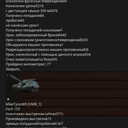
осколочно-фугасных повреждений
0
Нанесение урона
5216
с дистанции свыше 300 м
4476
Получено попаданий
6
пробитий
5
не нанёсших урон
1
Получено попаданий осколками
1
Урон, заблокированный бронёй
440
Урон союзникам (уничтожено/повреждений)
0/0
Обнаружено машин противника
1
Повреждено/уничтожено машин противника
8/6
Урон, нанесённый с помощью данного игрока
934
Очки захвата/защиты базы
0/0
Пройдено километров
1,77
Закрыть
MikeTyson89 [UMB_1]
Foch 155
Уничтожен выстрелом (almaz071)
Произведено выстрелов
15
прямых попаданий/пробитий
14/7