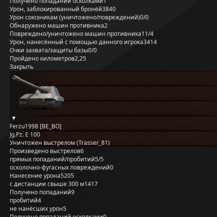
Получено попаданий осколками
1
Урон, заблокированный бронёй
3840
Урон союзникам (уничтожено/повреждений)
0/0
Обнаружено машин противника
2
Повреждено/уничтожено машин противника
11/4
Урон, нанесённый с помощью данного игрока
3414
Очки захвата/защиты базы
0/0
Пройдено километров
2,25
Закрыть
Ferzu1998 [BE_BO]
Jg.Pz. E 100
Уничтожен выстрелом (Trasser_81)
Произведено выстрелов
6
прямых попаданий/пробитий
5/5
осколочно-фугасных повреждений
0
Нанесение урона
5205
с дистанции свыше 300 м
1417
Получено попаданий
9
пробитий
4
не нанёсших урон
5
Получено попаданий осколками
0