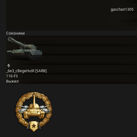
gaschan1305
Союзники
_6e3_cBegeHu9l [SARB]
116-F3
Выжил