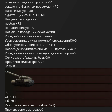
прямых попаданий/пробитий
0/0
осколочно-фугасных повреждений
0
Нанесение урона
0
с дистанции свыше 300 м
0
Получено попаданий
3
пробитий
3
не нанёсших урон
0
Получено попаданий осколками
0
Урон, заблокированный бронёй
0
Урон союзникам (уничтожено/повреждений)
0/0
Обнаружено машин противника
1
Повреждено/уничтожено машин противника
0/0
Урон, нанесённый с помощью данного игрока
0
Очки захвата/защиты базы
0/0
Пройдено километров
0,23
Закрыть
OLEG11112
Об. 780
Уничтожен выстрелом (almaz071)
Произведено выстрелов
0