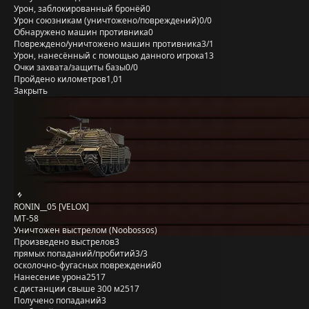
Урон, заблокированный бронёй
0
Урон союзникам (уничтожено/повреждений)
0/0
Обнаружено машин противника
0
Повреждено/уничтожено машин противника
3/1
Урон, нанесённый с помощью данного игрока
13
Очки захвата/защиты базы
0/0
Пройдено километров
1,01
Закрыть
RONIN__05 [VELOX]
MT-58
Уничтожен выстрелом (Noobossos)
Произведено выстрелов
3
прямых попаданий/пробитий
3/3
осколочно-фугасных повреждений
0
Нанесение урона
2517
с дистанции свыше 300 м
2517
Получено попаданий
3