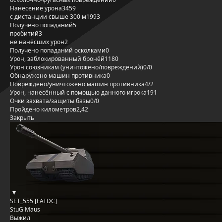
Нанесение урона
3459
с дистанции свыше 300 м
1993
Получено попаданий
5
пробитий
3
не нанёсших урон
2
Получено попаданий осколками
0
Урон, заблокированный бронёй
1180
Урон союзникам (уничтожено/повреждений)
0/0
Обнаружено машин противника
0
Повреждено/уничтожено машин противника
4/2
Урон, нанесённый с помощью данного игрока
191
Очки захвата/защиты базы
0/0
Пройдено километров
2,42
Закрыть
SET_555 [FATDC]
StuG Maus
Выжил