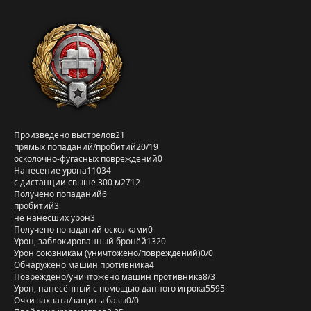
Произведено выстрелов
21
прямых попаданий/пробитий
20/19
осколочно-фугасных повреждений
0
Нанесение урона
11034
с дистанции свыше 300 м
2712
Получено попаданий
6
пробитий
3
не нанёсших урон
3
Получено попаданий осколками
0
Урон, заблокированный бронёй
1320
Урон союзникам (уничтожено/повреждений)
0/0
Обнаружено машин противника
4
Повреждено/уничтожено машин противника
8/3
Урон, нанесённый с помощью данного игрока
5595
Очки захвата/защиты базы
0/0