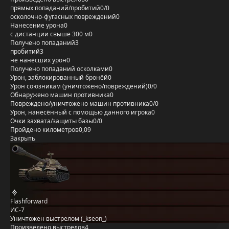
прямых попаданий/пробитий
0/0
осколочно-фугасных повреждений
0
Нанесение урона
0
с дистанции свыше 300 м
0
Получено попаданий
3
пробитий
3
не нанёсших урон
0
Получено попаданий осколками
0
Урон, заблокированный бронёй
0
Урон союзникам (уничтожено/повреждений)
0/0
Обнаружено машин противника
0
Повреждено/уничтожено машин противника
0/0
Урон, нанесённый с помощью данного игрока
0
Очки захвата/защиты базы
0/0
Пройдено километров
0,09
Закрыть
Flashforward
ИС-7
Уничтожен выстрелом (_kseon_)
Произведено выстрелов
4