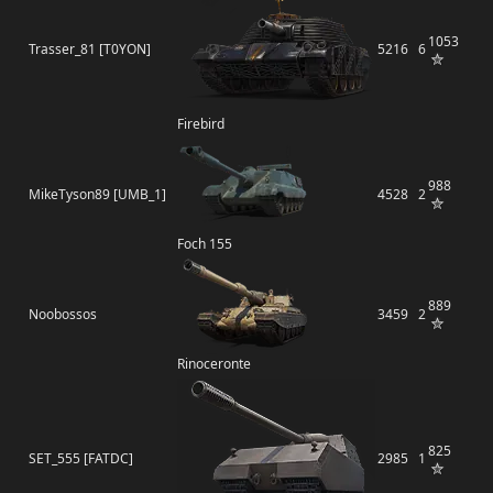
1053
Trasser_81 [T0YON]
5216
6
Firebird
988
MikeTyson89 [UMB_1]
4528
2
Foch 155
889
Noobossos
3459
2
Rinoceronte
825
SET_555 [FATDC]
2985
1