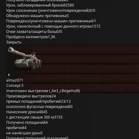
Урон, заблокированный бронёй
2580
Урон союзникам (уничтожено/повреждений)
0/0
Обнаружено машин противника
5
Повреждено/уничтожено машин противника
4/1
Урон, нанесённый с помощью данного игрока
1572
Очки захвата/защиты базы
0/0
Пройдено километров
1,36
Закрыть
almaz071
Concept 5
Уничтожен выстрелом (_6e3_cBegeHu9l)
Произведено выстрелов
24
прямых попаданий/пробитий
23/13
осколочно-фугасных повреждений
0
Нанесение урона
4845
с дистанции свыше 300 м
3155
Получено попаданий
4
пробитий
4
не нанёсших урон
0
Получено попаданий осколками
0