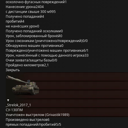
осколочно-фугасных повреждений
1
Нанесение урона
2404
с дистанции свыше 300 м
995
Получено попаданий
4
пробитий
4
не нанёсших урон
0
Получено попаданий осколками
0
Урон, заблокированный бронёй
0
Урон союзникам (уничтожено/повреждений)
0/0
Обнаружено машин противника
0
Повреждено/уничтожено машин противника
6/1
Урон, нанесённый с помощью данного игрока
33
Очки захвата/защиты базы
0/0
Пройдено километров
2,1
Закрыть
_Strelok_2017_1
СУ-130ПМ
Уничтожен выстрелом (Grivastik1989)
Произведено выстрелов
6
прямых попаданий/пробитий
5/5