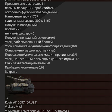
Произведено выстрелов
11
прямых попаданий/пробитий
6/4
осколочно-фугасных повреждений
0
Нанесение урона
1767
с дистанции свыше 300 м
1167
Получено попаданий
3
пробитий
3
не нанёсших урон
0
Получено попаданий осколками
0
Урон, заблокированный бронёй
0
Урон союзникам (уничтожено/повреждений)
0/0
Обнаружено машин противника
0
Повреждено/уничтожено машин противника
3/1
Урон, нанесённый с помощью данного игрока
118
Очки захвата/защиты базы
0/0
Пройдено километров
0,68
Закрыть
Kostya010687 [DRUZ9]
Vickers Mk.3
Уничтожен выстрелом (BABKA_B_ADIDASE)