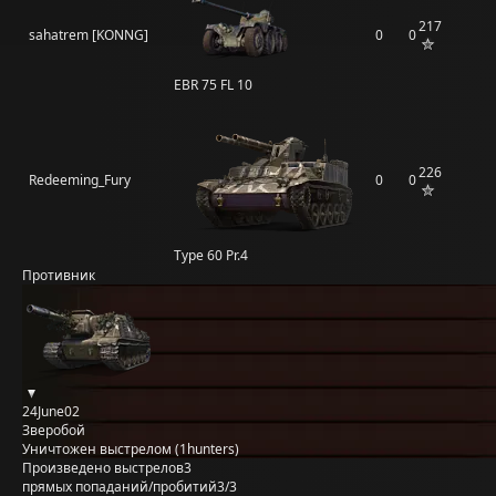
217
sahatrem [KONNG]
0
0
EBR 75 FL 10
226
Redeeming_Fury
0
0
Type 60 Pr.4
Противник
24June02
Зверобой
Уничтожен выстрелом (1hunters)
Произведено выстрелов
3
прямых попаданий/пробитий
3/3