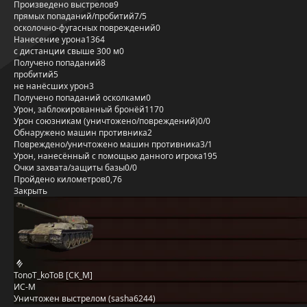
Произведено выстрелов
9
прямых попаданий/пробитий
7/5
осколочно-фугасных повреждений
0
Нанесение урона
1364
с дистанции свыше 300 м
0
Получено попаданий
8
пробитий
5
не нанёсших урон
3
Получено попаданий осколками
0
Урон, заблокированный бронёй
1170
Урон союзникам (уничтожено/повреждений)
0/0
Обнаружено машин противника
2
Повреждено/уничтожено машин противника
3/1
Урон, нанесённый с помощью данного игрока
195
Очки захвата/защиты базы
0/0
Пройдено километров
0,76
Закрыть
TonoT_koToB [CK_M]
ИС-М
Уничтожен выстрелом (sasha6244)