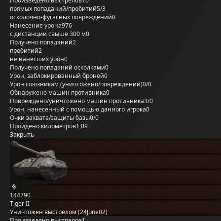
Произведено выстрелов
10
прямых попаданий/пробитий
5/3
осколочно-фугасных повреждений
0
Нанесение урона
976
с дистанции свыше 300 м
0
Получено попаданий
2
пробитий
2
не нанёсших урон
0
Получено попаданий осколками
0
Урон, заблокированный бронёй
0
Урон союзникам (уничтожено/повреждений)
0/0
Обнаружено машин противника
0
Повреждено/уничтожено машин противника
3/0
Урон, нанесённый с помощью данного игрока
0
Очки захвата/защиты базы
0/0
Пройдено километров
1,09
Закрыть
144790
Tiger II
Уничтожен выстрелом (24June02)
Произведено выстрелов
1