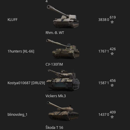
4
619
KLUFF
3838
0
Rhm.-B. WT
426
1hunters [KL-66]
1767
1
СУ-130ПМ
456
Kostya010687 [DRUZ9]
1587
1
Vickers Mk.3
409
blinovoleg_1
1437
0
Škoda T 56