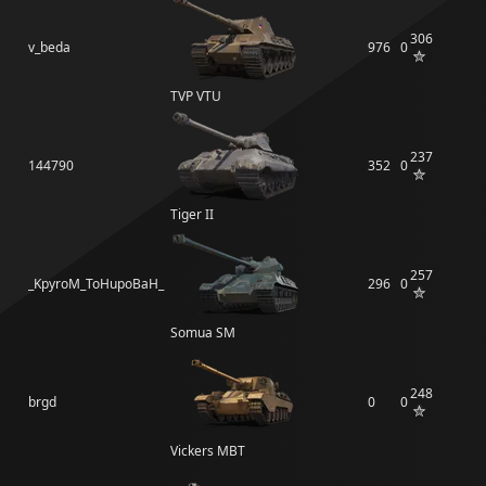
306
v_beda
976
0
TVP VTU
237
144790
352
0
Tiger II
257
_KpyroM_ToHupoBaH_
296
0
Somua SM
248
brgd
0
0
Vickers MBT