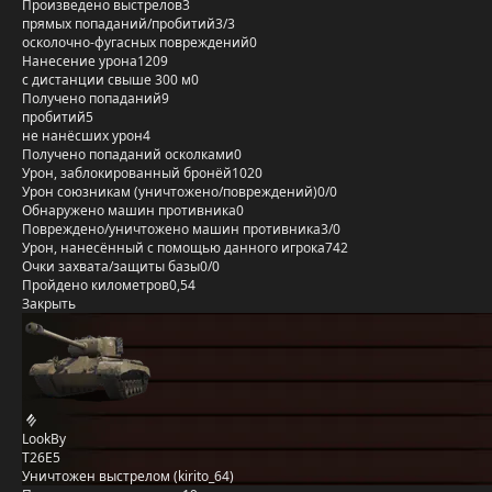
Произведено выстрелов
3
прямых попаданий/пробитий
3/3
осколочно-фугасных повреждений
0
Нанесение урона
1209
с дистанции свыше 300 м
0
Получено попаданий
9
пробитий
5
не нанёсших урон
4
Получено попаданий осколками
0
Урон, заблокированный бронёй
1020
Урон союзникам (уничтожено/повреждений)
0/0
Обнаружено машин противника
0
Повреждено/уничтожено машин противника
3/0
Урон, нанесённый с помощью данного игрока
742
Очки захвата/защиты базы
0/0
Пройдено километров
0,54
Закрыть
LookBy
T26E5
Уничтожен выстрелом (kirito_64)