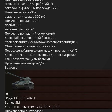
прямых попаданий/пробитий
1/1
осколочно-фугасных повреждений
0
Нанесение урона
352
с дистанции свыше 300 м
0
Получено попаданий
3
пробитий
3
не нанёсших урон
0
Получено попаданий осколками
0
Урон, заблокированный бронёй
0
Урон союзникам (уничтожено/повреждений)
0/0
Обнаружено машин противника
2
Повреждено/уничтожено машин противника
1/0
Урон, нанесённый с помощью данного игрока
0
Очки захвата/защиты базы
0/0
Пройдено километров
0,67
Закрыть
_KpyroM_ToHupoBaH_
Somua SM
Уничтожен выстрелом (STARIY__B0G)
Произведено выстрелов
2