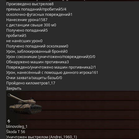
Произведено выстрелов
8
прямых попаданий/пробитий
5/4
осколочно-фугасных повреждений
1
Нанесение урона
1587
с дистанции свыше 300 м
0
Получено попаданий
5
пробитий
5
не нанёсших урон
0
Получено попаданий осколками
0
Урон, заблокированный бронёй
0
Урон союзникам (уничтожено/повреждений)
0/0
Обнаружено машин противника
3
Повреждено/уничтожено машин противника
2/1
Урон, нанесённый с помощью данного игрока
161
Очки захвата/защиты базы
0/0
Пройдено километров
1,17
Закрыть
blinovoleg_1
Škoda T 56
Уничтожен выстрелом (Andrei_1960_1)