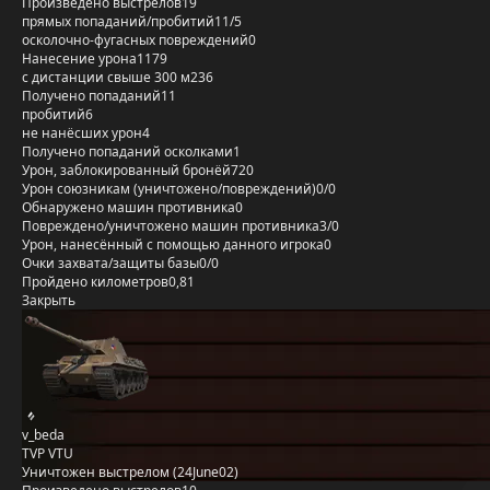
Произведено выстрелов
19
прямых попаданий/пробитий
11/5
осколочно-фугасных повреждений
0
Нанесение урона
1179
с дистанции свыше 300 м
236
Получено попаданий
11
пробитий
6
не нанёсших урон
4
Получено попаданий осколками
1
Урон, заблокированный бронёй
720
Урон союзникам (уничтожено/повреждений)
0/0
Обнаружено машин противника
0
Повреждено/уничтожено машин противника
3/0
Урон, нанесённый с помощью данного игрока
0
Очки захвата/защиты базы
0/0
Пройдено километров
0,81
Закрыть
v_beda
TVP VTU
Уничтожен выстрелом (24June02)