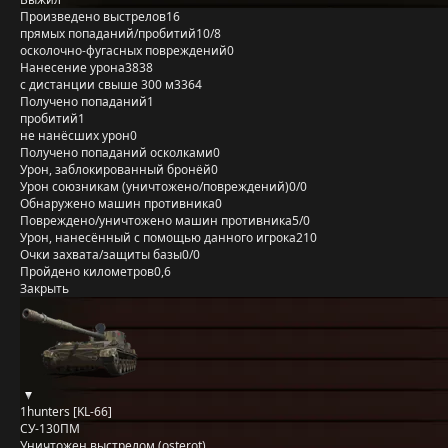
Произведено выстрелов
16
прямых попаданий/пробитий
10/8
осколочно-фугасных повреждений
0
Нанесение урона
3838
с дистанции свыше 300 м
3364
Получено попаданий
1
пробитий
1
не нанёсших урон
0
Получено попаданий осколками
0
Урон, заблокированный бронёй
0
Урон союзникам (уничтожено/повреждений)
0/0
Обнаружено машин противника
0
Повреждено/уничтожено машин противника
5/0
Урон, нанесённый с помощью данного игрока
210
Очки захвата/защиты базы
0/0
Пройдено километров
0,6
Закрыть
1hunters [KL-66]
СУ-130ПМ
Уничтожен выстрелом (osterot)