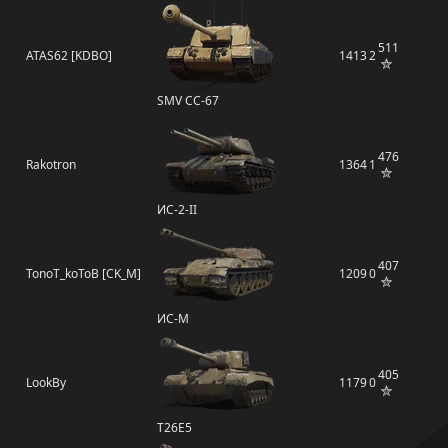
511
ATAS62 [KDBO]
1413
2
SMV CC-67
476
Rakotron
1364
1
ИС-2-II
407
TonoT_koToB [CK_M]
1209
0
ИС-М
405
LookBy
1179
0
T26E5