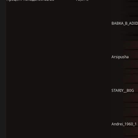
BABKA_B_ADI
Arsipusha
STARIY__B0G
Andrei_1960_1