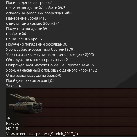
Произведено выстрелов
11
прямых попаданий/пробитий
9/5
осколочно-фугасных повреждений
0
Нанесение урона
1413
с дистанции свыше 300 м
374
Получено попаданий
9
пробитий
4
не нанёсших урон
5
Получено попаданий осколками
0
Урон, заблокированный бронёй
1870
Урон союзникам (уничтожено/повреждений)
0/0
Обнаружено машин противника
2
Повреждено/уничтожено машин противника
5/2
Урон, нанесённый с помощью данного игрока
482
Очки захвата/защиты базы
0/0
Пройдено километров
1,04
Закрыть
Rakotron
ИС-2-II
Уничтожен выстрелом (_Strelok_2017_1)