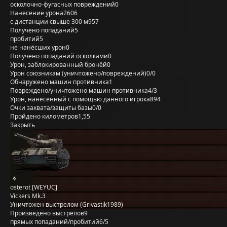
осколочно-фугасных повреждений
0
Нанесение урона
2606
с дистанции свыше 300 м
957
Получено попаданий
5
пробитий
5
не нанёсших урон
0
Получено попаданий осколками
0
Урон, заблокированный бронёй
0
Урон союзникам (уничтожено/повреждений)
0/0
Обнаружено машин противника
1
Повреждено/уничтожено машин противника
4/3
Урон, нанесённый с помощью данного игрока
894
Очки захвата/защиты базы
0/0
Пройдено километров
1,55
Закрыть
osterot [WEYUC]
Vickers Mk.3
Уничтожен выстрелом (Grivastik1989)
Произведено выстрелов
9
прямых попаданий/пробитий
6/5