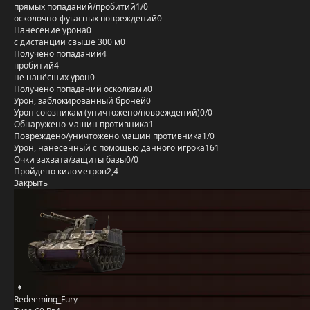
прямых попаданий/пробитий
1/0
осколочно-фугасных повреждений
0
Нанесение урона
0
с дистанции свыше 300 м
0
Получено попаданий
4
пробитий
4
не нанёсших урон
0
Получено попаданий осколками
0
Урон, заблокированный бронёй
0
Урон союзникам (уничтожено/повреждений)
0/0
Обнаружено машин противника
1
Повреждено/уничтожено машин противника
1/0
Урон, нанесённый с помощью данного игрока
161
Очки захвата/защиты базы
0/0
Пройдено километров
2,4
Закрыть
Redeeming_Fury