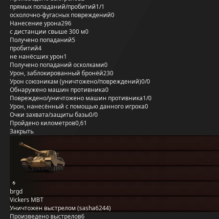
прямых попаданий/пробитий
1/1
осколочно-фугасных повреждений
0
Нанесение урона
296
с дистанции свыше 300 м
0
Получено попаданий
5
пробитий
4
не нанёсших урон
1
Получено попаданий осколками
0
Урон, заблокированный бронёй
230
Урон союзникам (уничтожено/повреждений)
0/0
Обнаружено машин противника
0
Повреждено/уничтожено машин противника
1/0
Урон, нанесённый с помощью данного игрока
0
Очки захвата/защиты базы
0/0
Пройдено километров
0,61
Закрыть
brgd
Vickers MBT
Уничтожен выстрелом (sasha6244)
Произведено выстрелов
6