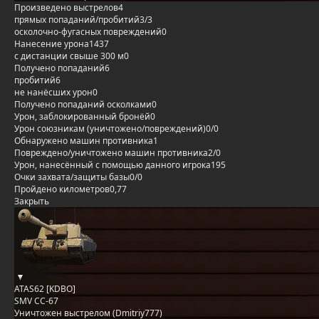
Произведено выстрелов
4
прямых попаданий/пробитий
3/3
осколочно-фугасных повреждений
0
Нанесение урона
1437
с дистанции свыше 300 м
0
Получено попаданий
6
пробитий
6
не нанёсших урон
0
Получено попаданий осколками
0
Урон, заблокированный бронёй
0
Урон союзникам (уничтожено/повреждений)
0/0
Обнаружено машин противника
1
Повреждено/уничтожено машин противника
2/0
Урон, нанесённый с помощью данного игрока
195
Очки захвата/защиты базы
0/0
Пройдено километров
0,77
Закрыть
ATAS62 [KDBO]
SMV CC-67
Уничтожен выстрелом (Dmitriy777)