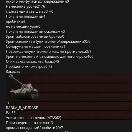
осколочно-фугасных повреждений
0
Нанесение урона
2176
с дистанции свыше 300 м
0
Получено попаданий
4
пробитий
4
не нанёсших урон
0
Получено попаданий осколками
0
Урон, заблокированный бронёй
0
Урон союзникам (уничтожено/повреждений)
0/0
Обнаружено машин противника
1
Повреждено/уничтожено машин противника
3/1
Урон, нанесённый с помощью данного игрока
466
Очки захвата/защиты базы
0/0
Пройдено километров
0,78
Закрыть
BABKA_B_ADIDASE
Pz. 58
Уничтожен выстрелом (ATAS62)
Произведено выстрелов
13
прямых попаданий/пробитий
9/7