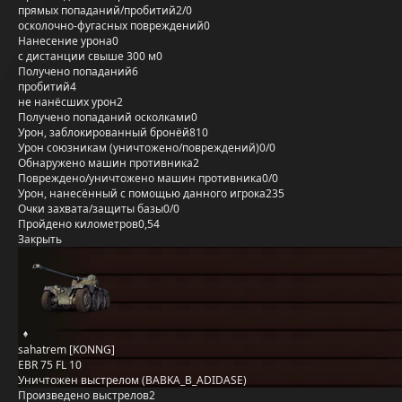
прямых попаданий/пробитий
2/0
осколочно-фугасных повреждений
0
Нанесение урона
0
с дистанции свыше 300 м
0
Получено попаданий
6
пробитий
4
не нанёсших урон
2
Получено попаданий осколками
0
Урон, заблокированный бронёй
810
Урон союзникам (уничтожено/повреждений)
0/0
Обнаружено машин противника
2
Повреждено/уничтожено машин противника
0/0
Урон, нанесённый с помощью данного игрока
235
Очки захвата/защиты базы
0/0
Пройдено километров
0,54
Закрыть
sahatrem [KONNG]
EBR 75 FL 10
Уничтожен выстрелом (BABKA_B_ADIDASE)
Произведено выстрелов
2