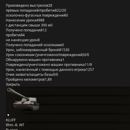
Произведено выстрелов
28
прямых попаданий/пробитий
22/20
осколочно-фугасных повреждений
0
Нанесение урона
4988
с дистанции свыше 300 м
0
Получено попаданий
12
пробитий
4
не нанёсших урон
8
Получено попаданий осколками
0
Урон, заблокированный бронёй
1530
Урон союзникам (уничтожено/повреждений)
0/0
Обнаружено машин противника
1
Повреждено/уничтожено машин противника
11/9
Урон, нанесённый с помощью данного игрока
1257
Очки захвата/защиты базы
0/0
Пройдено километров
1,89
Закрыть
KLUFF
Rhm.-B. WT
Выжил