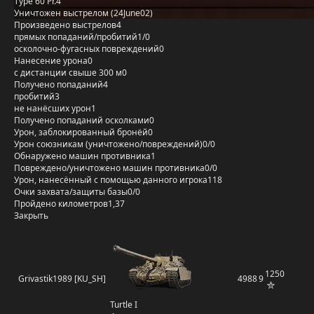
Type 60 Pr.4
Уничтожен выстрелом (24June02)
Произведено выстрелов
4
прямых попаданий/пробитий
1/0
осколочно-фугасных повреждений
0
Нанесение урона
0
с дистанции свыше 300 м
0
Получено попаданий
4
пробитий
3
не нанёсших урон
1
Получено попаданий осколками
0
Урон, заблокированный бронёй
0
Урон союзникам (уничтожено/повреждений)
0/0
Обнаружено машин противника
1
Повреждено/уничтожено машин противника
0/0
Урон, нанесённый с помощью данного игрока
118
Очки захвата/защиты базы
0/0
Пройдено километров
1,37
Закрыть
1250
Grivastik1989 [KU_SH]
4988
9
Turtle I