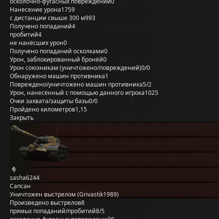
осколочно-фугасных повреждений
0
Нанесение урона
1759
с дистанции свыше 300 м
993
Получено попаданий
4
пробитий
4
не нанёсших урон
0
Получено попаданий осколками
0
Урон, заблокированный бронёй
0
Урон союзникам (уничтожено/повреждений)
0/0
Обнаружено машин противника
1
Повреждено/уничтожено машин противника
5/2
Урон, нанесённый с помощью данного игрока
1025
Очки захвата/защиты базы
0/0
Пройдено километров
1,15
Закрыть
sasha6244
Сапсан
Уничтожен выстрелом (Grivastik1989)
Произведено выстрелов
8
прямых попаданий/пробитий
8/5