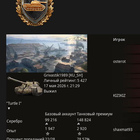
Игрок
osterot
Grivastik1989 [KU_SH]
Личный рейтинг:
5 427
17 мая 2026 г. 21:29
Выжил
KIZIKIZ
"Turtle I"
Базовый аккаунт
Танковый премиум
99 216
148 824
Серебро
1 947
2 920
shaxmat93
Опыт
Процент попаданий
22/28
78,57%