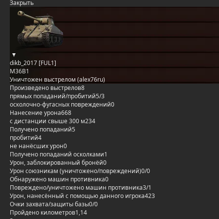
Закрыть
dikb_2017 [FUL1]
M36B1
Уничтожен выстрелом (alex76ru)
Произведено выстрелов
8
прямых попаданий/пробитий
5/3
осколочно-фугасных повреждений
0
Нанесение урона
668
с дистанции свыше 300 м
234
Получено попаданий
5
пробитий
4
не нанёсших урон
0
Получено попаданий осколками
1
Урон, заблокированный бронёй
0
Урон союзникам (уничтожено/повреждений)
0/0
Обнаружено машин противника
0
Повреждено/уничтожено машин противника
3/1
Урон, нанесённый с помощью данного игрока
423
Очки захвата/защиты базы
0/0
Пройдено километров
1,14