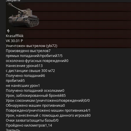
Krasafff4ik
VK 30.01 P
Уничтожен выстрелом (ybi72)
Произведено выстрелов
7
прямых попаданий/пробитий
7/5
осколочно-фугасных повреждений
0
Нанесение урона
613
с дистанции свыше 300 м
72
Получено попаданий
6
пробитий
5
не нанёсших урон
1
Получено попаданий осколками
0
Урон, заблокированный бронёй
85
Урон союзникам (уничтожено/повреждений)
0/0
Обнаружено машин противника
0
Повреждено/уничтожено машин противника
4/1
Урон, нанесённый с помощью данного игрока
80
Очки захвата/защиты базы
0/0
Пройдено километров
1,14
Закрыть