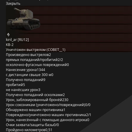
Закрыть
kiril_ar [RU12]
КВ-2
Уничтожен выстрелом (COBET__1)
Произведено выстрелов
2
прямых попаданий/пробитий
2/2
осколочно-фугасных повреждений
0
Нанесение урона
1344
с дистанции свыше 300 м
0
Получено попаданий
9
пробитий
5
не нанёсших урон
3
Получено попаданий осколками
2
Урон, заблокированный бронёй
230
Урон союзникам (уничтожено/повреждений)
0/0
Обнаружено машин противника
1
Повреждено/уничтожено машин противника
2/1
Урон, нанесённый с помощью данного игрока
0
Очки захвата/защиты базы
0/0
Пройдено километров
0,51