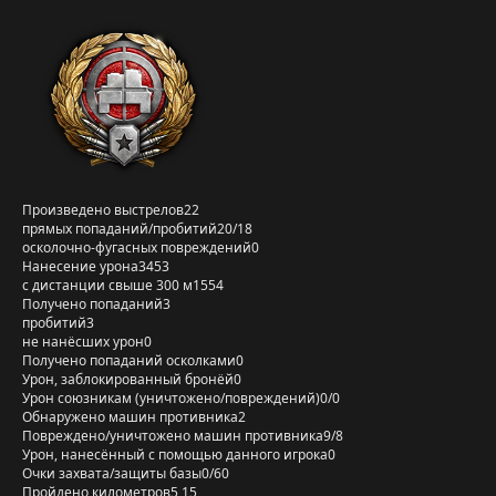
Произведено выстрелов
22
прямых попаданий/пробитий
20/18
осколочно-фугасных повреждений
0
Нанесение урона
3453
с дистанции свыше 300 м
1554
Получено попаданий
3
пробитий
3
не нанёсших урон
0
Получено попаданий осколками
0
Урон, заблокированный бронёй
0
Урон союзникам (уничтожено/повреждений)
0/0
Обнаружено машин противника
2
Повреждено/уничтожено машин противника
9/8
Урон, нанесённый с помощью данного игрока
0
Очки захвата/защиты базы
0/60
Пройдено километров
5,15