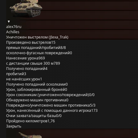
alex76ru
Achilles
Уничтожен выстрелом (JIexa_Trak)
Произведено выстрелов
15
прямых попаданий/пробитий
8/8
осколочно-фугасных повреждений
0
Нанесение урона
969
с дистанции свыше 300 м
789
Получено попаданий
4
пробитий
3
не нанёсших урон
1
Получено попаданий осколками
0
Урон, заблокированный бронёй
0
Урон союзникам (уничтожено/повреждений)
0/0
Обнаружено машин противника
0
Повреждено/уничтожено машин противника
5/3
Урон, нанесённый с помощью данного игрока
173
Очки захвата/защиты базы
0/0
Пройдено километров
1,76
Закрыть