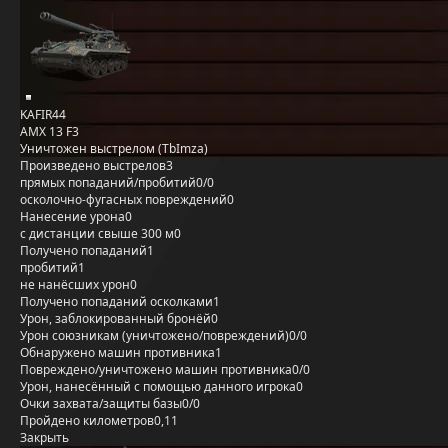
KAFIR44
AMX 13 F3
Уничтожен выстрелом (TbImza)
Произведено выстрелов
3
прямых попаданий/пробитий
0/0
осколочно-фугасных повреждений
0
Нанесение урона
0
с дистанции свыше 300 м
0
Получено попаданий
1
пробитий
1
не нанёсших урон
0
Получено попаданий осколками
1
Урон, заблокированный бронёй
0
Урон союзникам (уничтожено/повреждений)
0/0
Обнаружено машин противника
1
Повреждено/уничтожено машин противника
0/0
Урон, нанесённый с помощью данного игрока
0
Очки захвата/защиты базы
0/0
Пройдено километров
0,11
Закрыть