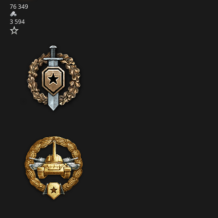
76 349
3 594