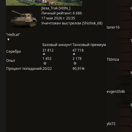
JIexa_Trak [V0IN_]
Личный рейтинг:
6 686
17 мая 2026 г. 20:35
Уничтожен выстрелом (Shishok_68)
taner16
"Hellcat"
Базовый аккаунт
Танковый премиум
31 812
47 718
Серебро
1 452
2 178
TbImza
Опыт
Процент попаданий
20/22
90,91%
evgen35d6
ybi72