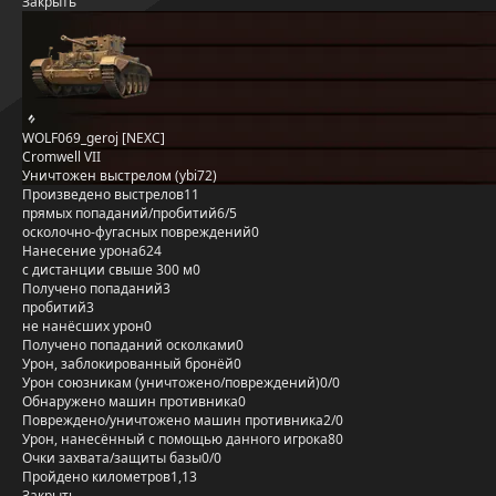
Закрыть
WOLF069_geroj [NEXC]
Cromwell VII
Уничтожен выстрелом (ybi72)
Произведено выстрелов
11
прямых попаданий/пробитий
6/5
осколочно-фугасных повреждений
0
Нанесение урона
624
с дистанции свыше 300 м
0
Получено попаданий
3
пробитий
3
не нанёсших урон
0
Получено попаданий осколками
0
Урон, заблокированный бронёй
0
Урон союзникам (уничтожено/повреждений)
0/0
Обнаружено машин противника
0
Повреждено/уничтожено машин противника
2/0
Урон, нанесённый с помощью данного игрока
80
Очки захвата/защиты базы
0/0
Пройдено километров
1,13
Закрыть