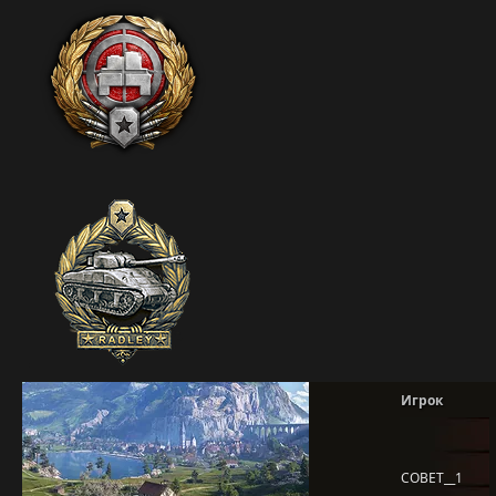
Игрок
COBET__1