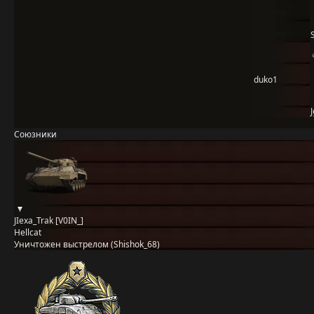
duko1
J
Союзники
JIexa_Trak [V0IN_]
Hellcat
Уничтожен выстрелом (Shishok_68)