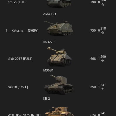
306
tim_x5 [LHT]
799
0
AMX 12 t
218
1
___Katusha___ [SHIFY]
750
0
Ikv 65 II
290
dikb_2017 [FUL1]
668
1
M36B1
241
raik1n [SKS-E]
650
1
КВ-2
241
WOLF069_geroj [NEXC]
624
0