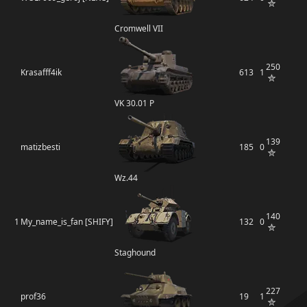
Cromwell VII
250
Krasafff4ik
613
1
VK 30.01 P
139
matizbesti
185
0
Wz.44
140
1
My_name_is_fan [SHIFY]
132
0
Staghound
227
prof36
19
1