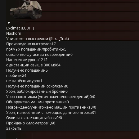
Excimat [LCDP_]
Nashorn
Уничтожен выстрелом (JIexa_Trak)
Произведено выстрелов
17
прямых попаданий/пробитий
5/5
осколочно-фугасных повреждений
0
Нанесение урона
1212
с дистанции свыше 300 м
964
Получено попаданий
5
пробитий
4
не нанёсших урон
1
Получено попаданий осколками
0
Урон, заблокированный бронёй
0
Урон союзникам (уничтожено/повреждений)
0/0
Обнаружено машин противника
0
Повреждено/уничтожено машин противника
3/0
Урон, нанесённый с помощью данного игрока
31
Очки захвата/защиты базы
0/0
Пройдено километров
1,66
Закрыть