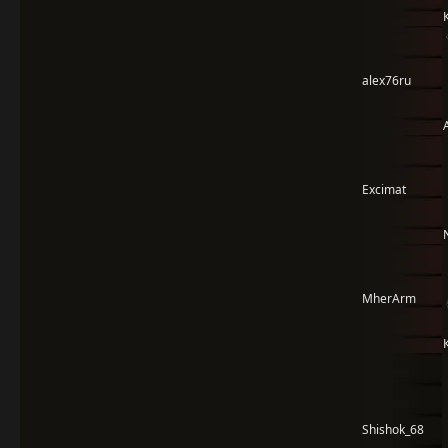
alex76ru
Excimat
MherArm
Shishok_68