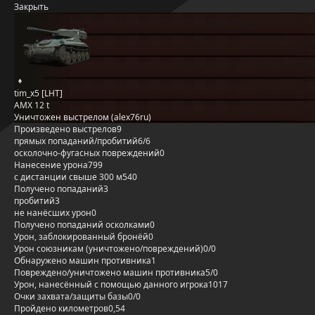
Закрыть
tim_x5 [LHT]
AMX 12 t
Уничтожен выстрелом (alex76ru)
Произведено выстрелов
9
прямых попаданий/пробитий
6/6
осколочно-фугасных повреждений
0
Нанесение урона
799
с дистанции свыше 300 м
540
Получено попаданий
3
пробитий
3
не нанёсших урон
0
Получено попаданий осколками
0
Урон, заблокированный бронёй
0
Урон союзникам (уничтожено/повреждений)
0/0
Обнаружено машин противника
1
Повреждено/уничтожено машин противника
5/0
Урон, нанесённый с помощью данного игрока
1017
Очки захвата/защиты базы
0/0
Пройдено километров
0,54