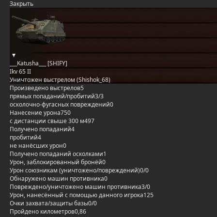
Закрыть
___Katusha___ [SHIFY]
Ikv 65 II
Уничтожен выстрелом (Shishok_68)
Произведено выстрелов
5
прямых попаданий/пробитий
3/3
осколочно-фугасных повреждений
0
Нанесение урона
750
с дистанции свыше 300 м
497
Получено попаданий
4
пробитий
4
не нанёсших урон
0
Получено попаданий осколками
1
Урон, заблокированный бронёй
0
Урон союзникам (уничтожено/повреждений)
0/0
Обнаружено машин противника
0
Повреждено/уничтожено машин противника
3/0
Урон, нанесённый с помощью данного игрока
125
Очки захвата/защиты базы
0/0
Пройдено километров
0,86