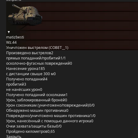
matizbesti
Wz.44
Уничтожен выстрелом (COBET__1)
Произведено выстрелов
2
прямых попаданий/пробитий
1/1
осколочно-фугасных повреждений
0
Нанесение урона
185
с дистанции свыше 300 м
0
Получено попаданий
4
пробитий
3
не нанёсших урон
0
Получено попаданий осколками
1
Урон, заблокированный бронёй
0
Урон союзникам (уничтожено/повреждений)
0/0
Обнаружено машин противника
0
Повреждено/уничтожено машин противника
1/0
Урон, нанесённый с помощью данного игрока
0
Очки захвата/защиты базы
0/0
Пройдено километров
0,65
Закрыть