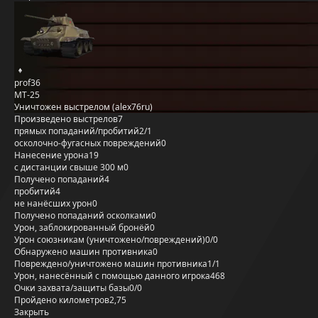
prof36
МТ-25
Уничтожен выстрелом (alex76ru)
Произведено выстрелов
7
прямых попаданий/пробитий
2/1
осколочно-фугасных повреждений
0
Нанесение урона
19
с дистанции свыше 300 м
0
Получено попаданий
4
пробитий
4
не нанёсших урон
0
Получено попаданий осколками
0
Урон, заблокированный бронёй
0
Урон союзникам (уничтожено/повреждений)
0/0
Обнаружено машин противника
0
Повреждено/уничтожено машин противника
1/1
Урон, нанесённый с помощью данного игрока
468
Очки захвата/защиты базы
0/0
Пройдено километров
2,75
Закрыть