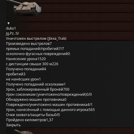
duko1
Jg.Pz. IV
Уничтожен выстрелом (JIexa_Trak)
Произведено выстрелов
7
прямых попаданий/пробитий
7/7
осколочно-фугасных повреждений
0
Нанесение урона
1520
с дистанции свыше 300 м
226
Получено попаданий
4
пробитий
3
не нанёсших урон
1
Получено попаданий осколками
1
Урон, заблокированный бронёй
700
Урон союзникам (уничтожено/повреждений)
0/0
Обнаружено машин противника
0
Повреждено/уничтожено машин противника
4/1
Урон, нанесённый с помощью данного игрока
565
Очки захвата/защиты базы
0/0
Пройдено километров
1,37
Закрыть