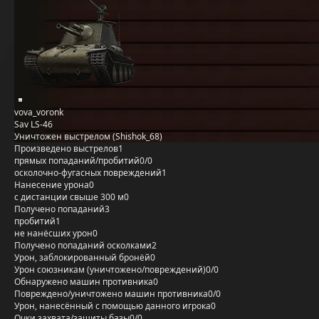
vova_voronk
Sav LS-46
Уничтожен выстрелом (Shishok_68)
Произведено выстрелов
1
прямых попаданий/пробитий
0/0
осколочно-фугасных повреждений
1
Нанесение урона
0
с дистанции свыше 300 м
0
Получено попаданий
3
пробитий
1
не нанёсших урон
0
Получено попаданий осколками
2
Урон, заблокированный бронёй
0
Урон союзникам (уничтожено/повреждений)
0/0
Обнаружено машин противника
0
Повреждено/уничтожено машин противника
0/0
Урон, нанесённый с помощью данного игрока
0
Очки захвата/защиты базы
0/0