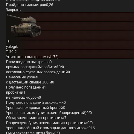
Пройдено километров
0,26
Закрыть
yalegik
Т-50-2
Уничтожен выстрелом (ybi72)
Произведено выстрелов
0
прямых попаданий/пробитий
0/0
осколочно-фугасных повреждений
0
Нанесение урона
0
с дистанции свыше 300 м
0
Получено попаданий
1
пробитий
1
не нанёсших урон
0
Получено попаданий осколками
0
Урон, заблокированный бронёй
0
Урон союзникам (уничтожено/повреждений)
0/0
Обнаружено машин противника
7
Повреждено/уничтожено машин противника
0/0
Урон, нанесённый с помощью данного игрока
916
Очки захвата/защиты базы
0/0