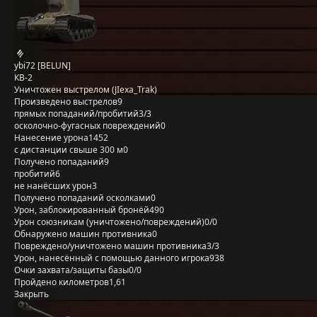
ybi72 [BELUN]
КВ-2
Уничтожен выстрелом (JIexa_Trak)
Произведено выстрелов
9
прямых попаданий/пробитий
3/3
осколочно-фугасных повреждений
0
Нанесение урона
1452
с дистанции свыше 300 м
0
Получено попаданий
9
пробитий
6
не нанёсших урон
3
Получено попаданий осколками
0
Урон, заблокированный бронёй
490
Урон союзникам (уничтожено/повреждений)
0/0
Обнаружено машин противника
0
Повреждено/уничтожено машин противника
3/3
Урон, нанесённый с помощью данного игрока
938
Очки захвата/защиты базы
0/0
Пройдено километров
1,61
Закрыть