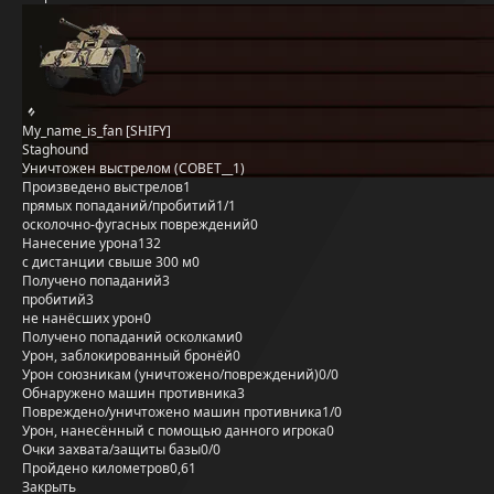
My_name_is_fan [SHIFY]
Staghound
Уничтожен выстрелом (COBET__1)
Произведено выстрелов
1
прямых попаданий/пробитий
1/1
осколочно-фугасных повреждений
0
Нанесение урона
132
с дистанции свыше 300 м
0
Получено попаданий
3
пробитий
3
не нанёсших урон
0
Получено попаданий осколками
0
Урон, заблокированный бронёй
0
Урон союзникам (уничтожено/повреждений)
0/0
Обнаружено машин противника
3
Повреждено/уничтожено машин противника
1/0
Урон, нанесённый с помощью данного игрока
0
Очки захвата/защиты базы
0/0
Пройдено километров
0,61
Закрыть