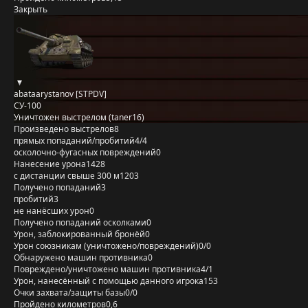
Закрыть
abataarystanov [STPDV]
СУ-100
Уничтожен выстрелом (taner16)
Произведено выстрелов
8
прямых попаданий/пробитий
4/4
осколочно-фугасных повреждений
0
Нанесение урона
1428
с дистанции свыше 300 м
1203
Получено попаданий
3
пробитий
3
не нанёсших урон
0
Получено попаданий осколками
0
Урон, заблокированный бронёй
0
Урон союзникам (уничтожено/повреждений)
0/0
Обнаружено машин противника
0
Повреждено/уничтожено машин противника
4/1
Урон, нанесённый с помощью данного игрока
153
Очки захвата/защиты базы
0/0
Пройдено километров
0,6