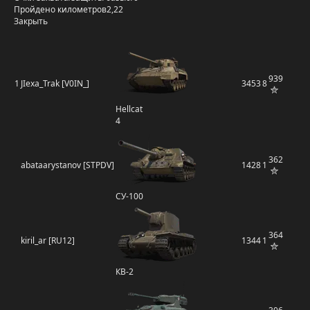
Пройдено километров
2,22
Закрыть
939
1
JIexa_Trak [V0IN_]
3453
8
Hellcat
4
362
abataarystanov [STPDV]
1428
1
СУ-100
364
kiril_ar [RU12]
1344
1
КВ-2