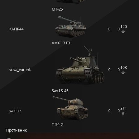
МТ-25
120
KAFIR44
0
0
AMX 13 F3
103
vova_voronk
0
0
Sav LS-46
211
yalegik
0
0
Т-50-2
Противник