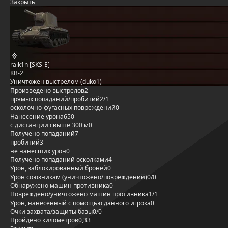
Закрыть
raik1n [SKS-E]
КВ-2
Уничтожен выстрелом (duko1)
Произведено выстрелов
2
прямых попаданий/пробитий
2/1
осколочно-фугасных повреждений
0
Нанесение урона
650
с дистанции свыше 300 м
0
Получено попаданий
7
пробитий
3
не нанёсших урон
0
Получено попаданий осколками
4
Урон, заблокированный бронёй
0
Урон союзникам (уничтожено/повреждений)
0/0
Обнаружено машин противника
0
Повреждено/уничтожено машин противника
1/1
Урон, нанесённый с помощью данного игрока
0
Очки захвата/защиты базы
0/0
Пройдено километров
0,33