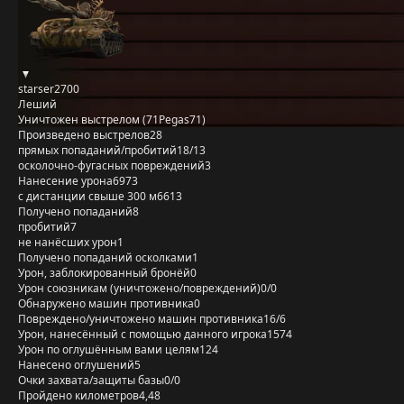
starser2700
Леший
Уничтожен выстрелом (71Pegas71)
Произведено выстрелов
28
прямых попаданий/пробитий
18/13
осколочно-фугасных повреждений
3
Нанесение урона
6973
с дистанции свыше 300 м
6613
Получено попаданий
8
пробитий
7
не нанёсших урон
1
Получено попаданий осколками
1
Урон, заблокированный бронёй
0
Урон союзникам (уничтожено/повреждений)
0/0
Обнаружено машин противника
0
Повреждено/уничтожено машин противника
16/6
Урон, нанесённый с помощью данного игрока
1574
Урон по оглушённым вами целям
124
Нанесено оглушений
5
Очки захвата/защиты базы
0/0
Пройдено километров
4,48