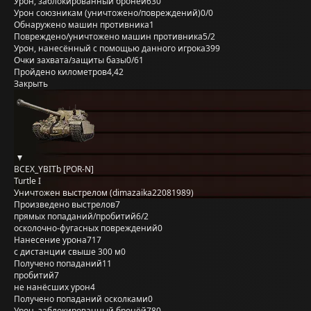
Урон, заблокированный бронёй
630
Урон союзникам (уничтожено/повреждений)
0/0
Обнаружено машин противника
1
Повреждено/уничтожено машин противника
5/2
Урон, нанесённый с помощью данного игрока
399
Очки захвата/защиты базы
0/61
Пройдено километров
4,42
Закрыть
BCEX_YBITb [POR-N]
Turtle I
Уничтожен выстрелом (dimazaika22081989)
Произведено выстрелов
7
прямых попаданий/пробитий
6/2
осколочно-фугасных повреждений
0
Нанесение урона
717
с дистанции свыше 300 м
0
Получено попаданий
11
пробитий
7
не нанёсших урон
4
Получено попаданий осколками
0
Урон, заблокированный бронёй
780