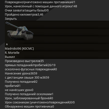
Повреждено/уничтожено машин противника
4/1
Урон, нанесённый с помощью данного игрока
148
Очки захвата/защиты базы
0/0
Пройдено километров
3,46
Закрыть
Madridist96 [K0CMC]
R. Mortelle
Выжил
Произведено выстрелов
35
прямых попаданий/пробитий
26/19
осколочно-фугасных повреждений
0
Нанесение урона
3659
с дистанции свыше 300 м
3659
Получено попаданий
2
пробитий
1
не нанёсших урон
0
Получено попаданий осколками
1
Урон, заблокированный бронёй
0
Урон союзникам (уничтожено/повреждений)
0/0
Обнаружено машин противника
0