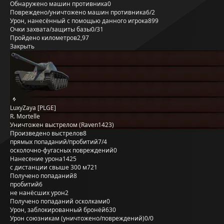
Обнаружено машин противника
0
Повреждено/уничтожено машин противника
6/2
Урон, нанесённый с помощью данного игрока
899
Очки захвата/защиты базы
0/31
Пройдено километров
2,97
Закрыть
LuxyZaya [PLGE]
R. Mortelle
Уничтожен выстрелом (Raven1423)
Произведено выстрелов
8
прямых попаданий/пробитий
7/4
осколочно-фугасных повреждений
0
Нанесение урона
1425
с дистанции свыше 300 м
721
Получено попаданий
8
пробитий
6
не нанёсших урон
2
Получено попаданий осколками
0
Урон, заблокированный бронёй
630
Урон союзникам (уничтожено/повреждений)
0/0