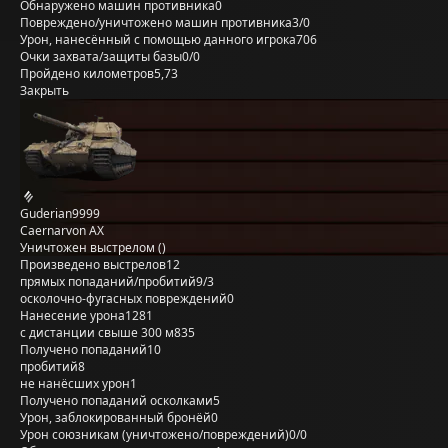
Обнаружено машин противника
0
Повреждено/уничтожено машин противника
3/0
Урон, нанесённый с помощью данного игрока
706
Очки захвата/защиты базы
0/0
Пройдено километров
5,73
Закрыть
Guderian9999
Caernarvon AX
Уничтожен выстрелом ()
Произведено выстрелов
12
прямых попаданий/пробитий
9/3
осколочно-фугасных повреждений
0
Нанесение урона
1281
с дистанции свыше 300 м
835
Получено попаданий
10
пробитий
8
не нанёсших урон
1
Получено попаданий осколками
5
Урон, заблокированный бронёй
0
Урон союзникам (уничтожено/повреждений)
0/0