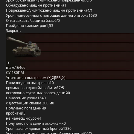
Урон союзникам (уничтожено/повреждений)
0/0
Обнаружено машин противника
1
Повреждено/уничтожено машин противника
4/1
Урон, нанесённый с помощью данного игрока
1680
Очки захвата/защиты базы
0/0
Пройдено километров
1,53
Закрыть
makc164ee
СУ-130ПМ
Уничтожен выстрелом (X_XJIEB_X)
Произведено выстрелов
10
прямых попаданий/пробитий
7/5
осколочно-фугасных повреждений
0
Нанесение урона
1640
с дистанции свыше 300 м
0
Получено попаданий
9
пробитий
5
не нанёсших урон
4
Получено попаданий осколками
0
Урон, заблокированный бронёй
1380
Урон союзникам (уничтожено/повреждений)
0/0