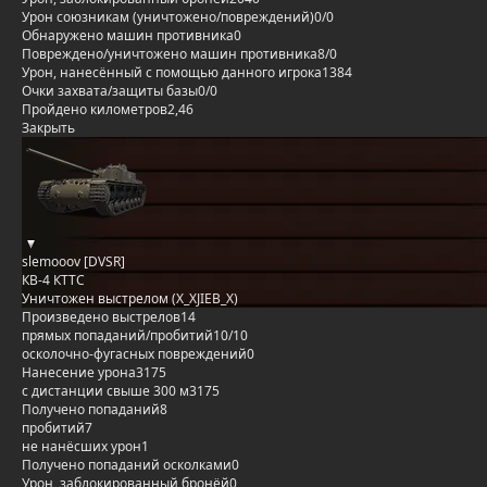
Урон союзникам (уничтожено/повреждений)
0/0
Обнаружено машин противника
0
Повреждено/уничтожено машин противника
8/0
Урон, нанесённый с помощью данного игрока
1384
Очки захвата/защиты базы
0/0
Пройдено километров
2,46
Закрыть
slemooov [DVSR]
КВ-4 КТТС
Уничтожен выстрелом (X_XJIEB_X)
Произведено выстрелов
14
прямых попаданий/пробитий
10/10
осколочно-фугасных повреждений
0
Нанесение урона
3175
с дистанции свыше 300 м
3175
Получено попаданий
8
пробитий
7
не нанёсших урон
1
Получено попаданий осколками
0
Урон, заблокированный бронёй
0