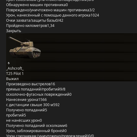
Обнаружено машин противника
0
Повреждено/уничтожено машин противника
3/2
Урон, нанесённый с помощью данного игрока
1024
Очки захвата/защиты базы
0/42
Пройдено километров
1,34
Закрыть
_Ashcroft_
T25 Pilot 1
Выжил
Произведено выстрелов
16
прямых попаданий/пробитий
9/8
осколочно-фугасных повреждений
0
Нанесение урона
1566
с дистанции свыше 300 м
592
Получено попаданий
5
пробитий
5
не нанёсших урон
0
Получено попаданий осколками
6
Урон, заблокированный бронёй
0
Урон союзникам (уничтожено/повреждений)
0/0