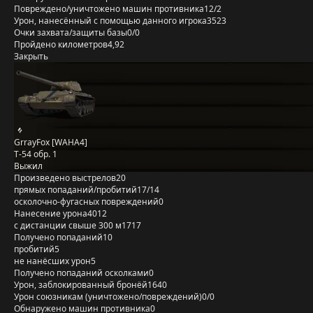
Повреждено/уничтожено машин противника
12/2
Урон, нанесённый с помощью данного игрока
3523
Очки захвата/защиты базы
0/0
Пройдено километров
4,92
Закрыть
GrrayFox [WAHA4]
Т-54 обр. 1
Выжил
Произведено выстрелов
20
прямых попаданий/пробитий
17/14
осколочно-фугасных повреждений
0
Нанесение урона
4012
с дистанции свыше 300 м
1717
Получено попаданий
10
пробитий
5
не нанёсших урон
5
Получено попаданий осколками
0
Урон, заблокированный бронёй
1640
Урон союзникам (уничтожено/повреждений)
0/0
Обнаружено машин противника
0