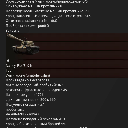
Урон союзникам (уничтожено/повреждений)
0/0
Обнаружено машин противника
0
Повреждено/уничтожено машин противника
5/0
Урон, нанесённый с помощью данного игрока
815
Очки захвата/защиты базы
0/0
Пройдено километров
0,0
Закрыть
Nancy_Flo [P-X-N]
T77
Уничтожен (onatoleruslan)
Произведено выстрелов
15
прямых попаданий/пробитий
10/3
осколочно-фугасных повреждений
5
Нанесение урона
1726
с дистанции свыше 300 м
660
Получено попаданий
7
пробитий
5
не нанёсших урон
2
Получено попаданий осколками
18
Урон, заблокированный бронёй
560