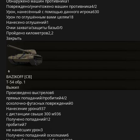
Обнаружено машин противника
1
Повреждено/уничтожено машин противника
4/2
Урон, нанесённый с помощью данного игрока
630
Урон по оглушённым вами целям
18
Нанесено оглушений
1
Очки захвата/защиты базы
0/0
Пройдено километров
2,2
Закрыть
BAZIKOFF [CB]
Т-54 обр. 1
Выжил
Произведено выстрелов
6
прямых попаданий/пробитий
4/2
осколочно-фугасных повреждений
0
Нанесение урона
937
с дистанции свыше 300 м
936
Получено попаданий
12
пробитий
7
не нанёсших урон
3
Получено попаданий осколками
6