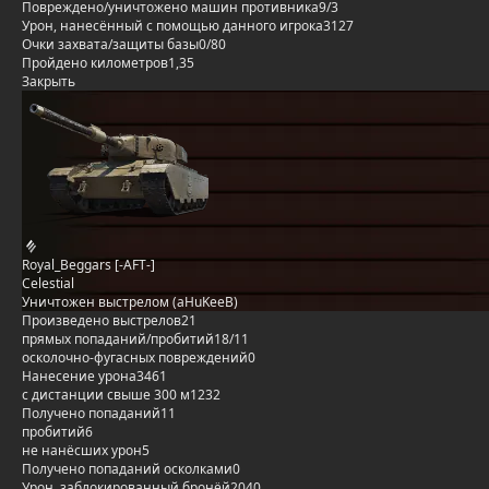
Повреждено/уничтожено машин противника
9/3
Урон, нанесённый с помощью данного игрока
3127
Очки захвата/защиты базы
0/80
Пройдено километров
1,35
Закрыть
Royal_Beggars [-AFT-]
Celestial
Уничтожен выстрелом (aHuKeeB)
Произведено выстрелов
21
прямых попаданий/пробитий
18/11
осколочно-фугасных повреждений
0
Нанесение урона
3461
с дистанции свыше 300 м
1232
Получено попаданий
11
пробитий
6
не нанёсших урон
5
Получено попаданий осколками
0
Урон, заблокированный бронёй
2040