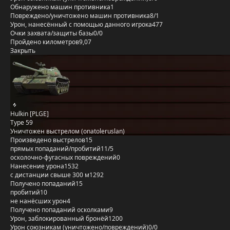
Обнаружено машин противника
1
Повреждено/уничтожено машин противника
8/1
Урон, нанесённый с помощью данного игрока
477
Очки захвата/защиты базы
0/0
Пройдено километров
9,07
Закрыть
Hulkin [PLGE]
Type 59
Уничтожен выстрелом (onatoleruslan)
Произведено выстрелов
15
прямых попаданий/пробитий
11/5
осколочно-фугасных повреждений
0
Нанесение урона
1532
с дистанции свыше 300 м
1292
Получено попаданий
15
пробитий
10
не нанёсших урон
4
Получено попаданий осколками
9
Урон, заблокированный бронёй
1200
Урон союзникам (уничтожено/повреждений)
0/0