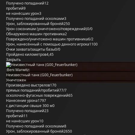
Получено попаданий
12
пробитий
9
не нанёсших урон
3
Получено попаданий осколками
3
Урон, заблокированный бронёй
250
Урон союзникам (уничтожено/повреждений)
0/0
Обнаружено машин противника
2
Повреждено/уничтожено машин противника
6/2
Урон, нанесённый с помощью данного игрока
1100
Очки захвата/защиты базы
0/0
Пройдено километров
4,45
Закрыть
:Beni Marwitz:
Неизвестный танк (G00_Feuerbunker)
Уничтожен
Произведено выстрелов
170
прямых попаданий/пробитий
77/7
осколочно-фугасных повреждений
65
Нанесение урона
1797
с дистанции свыше 300 м
0
Получено попаданий
23
пробитий
11
не нанёсших урон
10
Получено попаданий осколками
8
Урон, заблокированный бронёй
2650