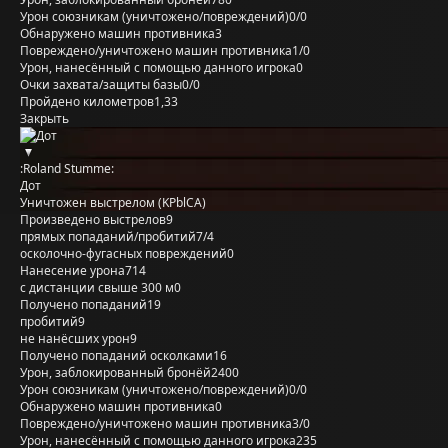
Урон союзникам (уничтожено/повреждений)
0/0
Обнаружено машин противника
3
Повреждено/уничтожено машин противника
1/0
Урон, нанесённый с помощью данного игрока
0
Очки захвата/защиты базы
0/0
Пройдено километров
1,33
Закрыть
:Roland Stumme:
Дот
Уничтожен выстрелом (KPblCA)
Произведено выстрелов
9
прямых попаданий/пробитий
7/4
осколочно-фугасных повреждений
0
Нанесение урона
714
с дистанции свыше 300 м
0
Получено попаданий
19
пробитий
9
не нанёсших урон
9
Получено попаданий осколками
16
Урон, заблокированный бронёй
2400
Урон союзникам (уничтожено/повреждений)
0/0
Обнаружено машин противника
0
Повреждено/уничтожено машин противника
3/0
Урон, нанесённый с помощью данного игрока
235