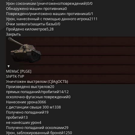
Урон союзникам (уничтожено/повреждений)
0/0
Обнаружено машин противника
0
Повреждено/уничтожено машин противника
6/1
Урон, нанесённый с помощью данного игрока
2111
Очки захвата/защиты базы
0/0
Пройдено километров
5,28
Закрыть
MEMaC [PLGE]
ShPTK-TVP
Уничтожен выстрелом (CJlAgOCTb)
Произведено выстрелов
20
прямых попаданий/пробитий
14/12
осколочно-фугасных повреждений
0
Нанесение урона
3066
с дистанции свыше 300 м
1338
Получено попаданий
19
пробитий
13
не нанёсших урон
4
Получено попаданий осколками
29
Урон, заблокированный бронёй
1250