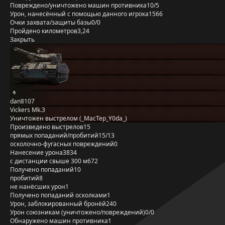
Повреждено/уничтожено машин противника
10/5
Урон, нанесённый с помощью данного игрока
1566
Очки захвата/защиты базы
0/0
Пройдено километров
3,24
Закрыть
dan8107
Vickers Mk.3
Уничтожен выстрелом (_MacTep_Y0da_)
Произведено выстрелов
15
прямых попаданий/пробитий
15/13
осколочно-фугасных повреждений
0
Нанесение урона
3834
с дистанции свыше 300 м
672
Получено попаданий
10
пробитий
8
не нанёсших урон
1
Получено попаданий осколками
1
Урон, заблокированный бронёй
240
Урон союзникам (уничтожено/повреждений)
0/0
Обнаружено машин противника
1