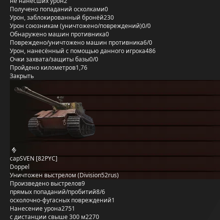
не нанёсших урон
2
Получено попаданий осколками
0
Урон, заблокированный бронёй
230
Урон союзникам (уничтожено/повреждений)
0/0
Обнаружено машин противника
0
Повреждено/уничтожено машин противника
6/0
Урон, нанесённый с помощью данного игрока
486
Очки захвата/защиты базы
0/0
Пройдено километров
1,76
Закрыть
capSVEN [82PYC]
Doppel
Уничтожен выстрелом (Division52rus)
Произведено выстрелов
9
прямых попаданий/пробитий
8/6
осколочно-фугасных повреждений
1
Нанесение урона
2751
с дистанции свыше 300 м
2270