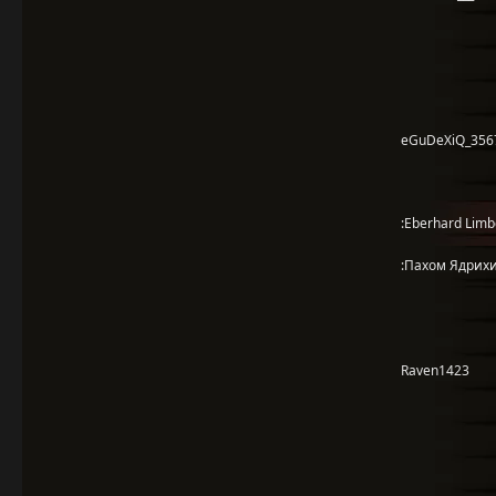
eGuDeXiQ_356
:Eberhard Limb
:Пахом Ядрих
Raven1423