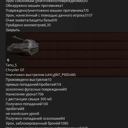
Урон союзникам (уничтожено/повреждений)
0/0
Обнаружено машин противника
1
Повреждено/уничтожено машин противника
7/0
Урон, нанесённый с помощью данного игрока
3107
Очки захвата/защиты базы
0/0
Пройдено километров
6,35
Закрыть
Tanu_S
Chrysler GF
Уничтожен выстрелом (uHcyJIbT_P9IDoM)
Произведено выстрелов
10
прямых попаданий/пробитий
7/4
осколочно-фугасных повреждений
0
Нанесение урона
1706
с дистанции свыше 300 м
0
Получено попаданий
100
пробитий
8
не нанёсших урон
8
Получено попаданий осколками
84
Урон, заблокированный бронёй
1080