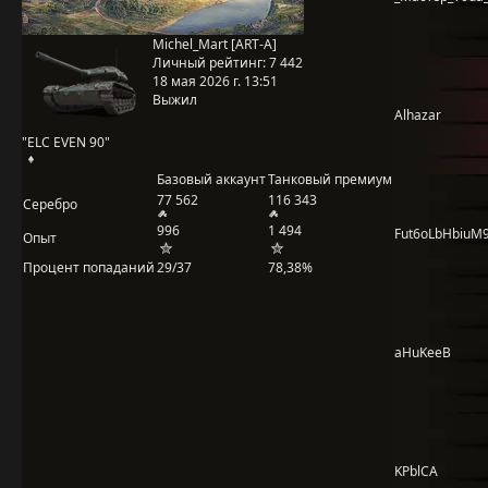
Michel_Mart [ART-A]
Личный рейтинг:
7 442
18 мая 2026 г. 13:51
Выжил
Alhazar
"ELC EVEN 90"
Базовый аккаунт
Танковый премиум
77 562
116 343
Серебро
996
1 494
Fut6oLbHbiuM9
Опыт
Процент попаданий
29/37
78,38%
aHuKeeB
KPblCA