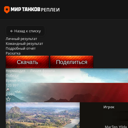
РЕПЛЕИ
← Назад к списку
Личный результат
Командный результат
Подробный отчёт
Раскатка
Скачать
Поделиться
Нормандия
-
Линия фронта
Победа!
Время истекло
120 997
2 080
Игрок
_MacTep_Y0da