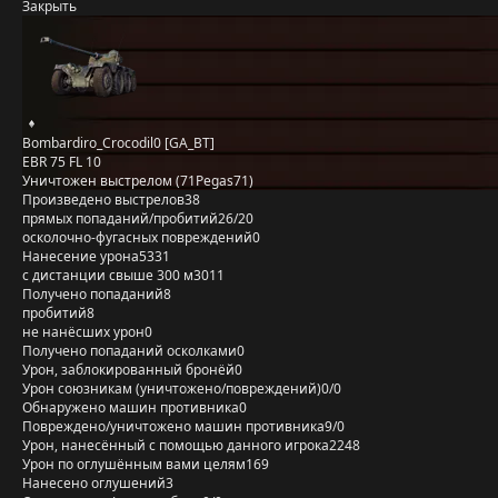
Закрыть
Bombardiro_Crocodil0 [GA_BT]
EBR 75 FL 10
Уничтожен выстрелом (71Pegas71)
Произведено выстрелов
38
прямых попаданий/пробитий
26/20
осколочно-фугасных повреждений
0
Нанесение урона
5331
с дистанции свыше 300 м
3011
Получено попаданий
8
пробитий
8
не нанёсших урон
0
Получено попаданий осколками
0
Урон, заблокированный бронёй
0
Урон союзникам (уничтожено/повреждений)
0/0
Обнаружено машин противника
0
Повреждено/уничтожено машин противника
9/0
Урон, нанесённый с помощью данного игрока
2248
Урон по оглушённым вами целям
169
Нанесено оглушений
3