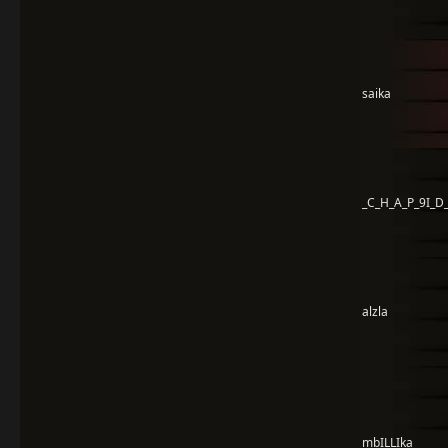
saika
_C_H_A_P_9I_D
alzla
mbILLIka___