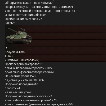
Обнаружено машин противника
0
Повреждено/уничтожено машин противника
5/1
Урон, нанесённый с помощью данного игрока
184
Очки захвата/защиты базы
0/0
Пройдено километров
5,77
Закрыть
BboyAlexGrom
T-34-2
Уничтожен выстрелом ()
Произведено выстрелов
11
прямых попаданий/пробитий
10/7
осколочно-фугасных повреждений
0
Нанесение урона
1529
с дистанции свыше 300 м
325
Получено попаданий
10
пробитий
4
не нанёсших урон
5
Получено попаданий осколками
2
Урон, заблокированный бронёй
1770
Урон союзникам (уничтожено/повреждений)
0/0