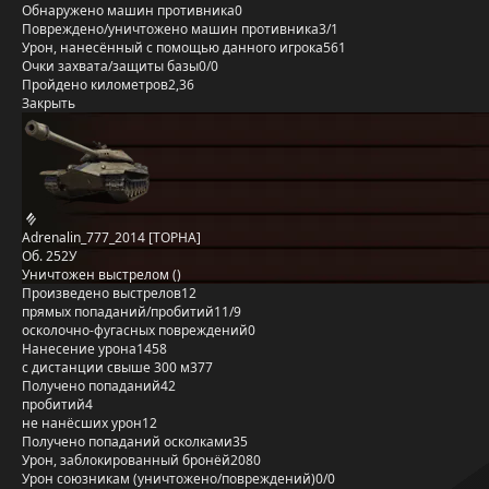
Обнаружено машин противника
0
Повреждено/уничтожено машин противника
3/1
Урон, нанесённый с помощью данного игрока
561
Очки захвата/защиты базы
0/0
Пройдено километров
2,36
Закрыть
Adrenalin_777_2014 [TOPHA]
Об. 252У
Уничтожен выстрелом ()
Произведено выстрелов
12
прямых попаданий/пробитий
11/9
осколочно-фугасных повреждений
0
Нанесение урона
1458
с дистанции свыше 300 м
377
Получено попаданий
42
пробитий
4
не нанёсших урон
12
Получено попаданий осколками
35
Урон, заблокированный бронёй
2080
Урон союзникам (уничтожено/повреждений)
0/0