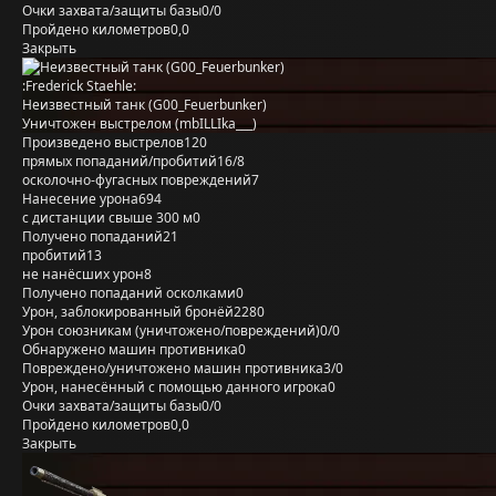
Очки захвата/защиты базы
0/0
Пройдено километров
0,0
Закрыть
:Frederick Staehle:
Неизвестный танк (G00_Feuerbunker)
Уничтожен выстрелом (mbILLIka___)
Произведено выстрелов
120
прямых попаданий/пробитий
16/8
осколочно-фугасных повреждений
7
Нанесение урона
694
с дистанции свыше 300 м
0
Получено попаданий
21
пробитий
13
не нанёсших урон
8
Получено попаданий осколками
0
Урон, заблокированный бронёй
2280
Урон союзникам (уничтожено/повреждений)
0/0
Обнаружено машин противника
0
Повреждено/уничтожено машин противника
3/0
Урон, нанесённый с помощью данного игрока
0
Очки захвата/защиты базы
0/0
Пройдено километров
0,0
Закрыть