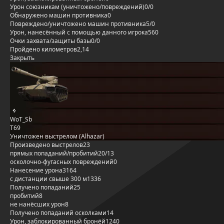
Урон союзникам (уничтожено/повреждений)
0/0
Обнаружено машин противника
0
Повреждено/уничтожено машин противника
5/0
Урон, нанесённый с помощью данного игрока
560
Очки захвата/защиты базы
0/0
Пройдено километров
2,14
Закрыть
WoT_Sb
T69
Уничтожен выстрелом (Alhazar)
Произведено выстрелов
23
прямых попаданий/пробитий
20/13
осколочно-фугасных повреждений
0
Нанесение урона
3164
с дистанции свыше 300 м
1336
Получено попаданий
25
пробитий
8
не нанёсших урон
8
Получено попаданий осколками
14
Урон, заблокированный бронёй
1240