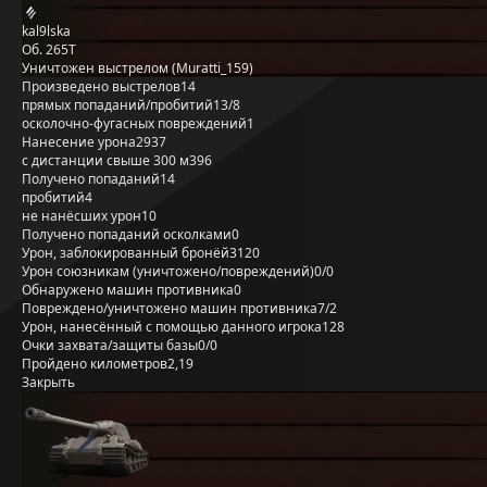
kal9lska
Об. 265Т
Уничтожен выстрелом (Muratti_159)
Произведено выстрелов
14
прямых попаданий/пробитий
13/8
осколочно-фугасных повреждений
1
Нанесение урона
2937
с дистанции свыше 300 м
396
Получено попаданий
14
пробитий
4
не нанёсших урон
10
Получено попаданий осколками
0
Урон, заблокированный бронёй
3120
Урон союзникам (уничтожено/повреждений)
0/0
Обнаружено машин противника
0
Повреждено/уничтожено машин противника
7/2
Урон, нанесённый с помощью данного игрока
128
Очки захвата/защиты базы
0/0
Пройдено километров
2,19
Закрыть