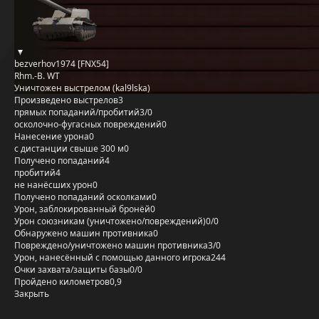
bezverhov1974 [FNX54]
Rhm.-B. WT
Уничтожен выстрелом (kal9lska)
Произведено выстрелов
3
прямых попаданий/пробитий
3/0
осколочно-фугасных повреждений
0
Нанесение урона
0
с дистанции свыше 300 м
0
Получено попаданий
4
пробитий
4
не нанёсших урон
0
Получено попаданий осколками
0
Урон, заблокированный бронёй
0
Урон союзникам (уничтожено/повреждений)
0/0
Обнаружено машин противника
0
Повреждено/уничтожено машин противника
3/0
Урон, нанесённый с помощью данного игрока
244
Очки захвата/защиты базы
0/0
Пройдено километров
0,9
Закрыть