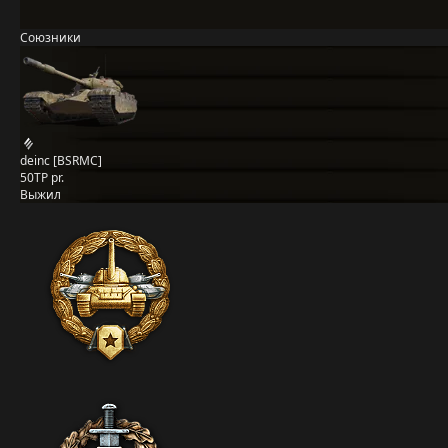
Союзники
deinc [BSRMC]
50TP pr.
Выжил