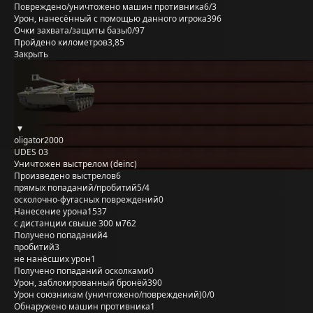
Повреждено/уничтожено машин противника
6/3
Урон, нанесённый с помощью данного игрока
396
Очки захвата/защиты базы
0/97
Пройдено километров
3,85
Закрыть
oligator2000
UDES 03
Уничтожен выстрелом (deinc)
Произведено выстрелов
6
прямых попаданий/пробитий
5/4
осколочно-фугасных повреждений
0
Нанесение урона
1537
с дистанции свыше 300 м
762
Получено попаданий
4
пробитий
3
не нанёсших урон
1
Получено попаданий осколками
0
Урон, заблокированный бронёй
390
Урон союзникам (уничтожено/повреждений)
0/0
Обнаружено машин противника
1