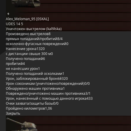
Alex_Meloman_95 [0SKAL]
UDES 14 5
Уничтожен выстрелом (kal9lska)
Произведено выстрелов
8
прямых попаданий/пробитий
8/4
осколочно-фугасных повреждений
0
Нанесение урона
1320
с дистанции свыше 300 м
0
Получено попаданий
6
пробитий
4
не нанёсших урон
1
Получено попаданий осколками
1
Урон, заблокированный бронёй
320
Урон союзникам (уничтожено/повреждений)
0/0
Обнаружено машин противника
1
Повреждено/уничтожено машин противника
3/1
Урон, нанесённый с помощью данного игрока
433
Очки захвата/защиты базы
0/0
Пройдено километров
1,06
Закрыть