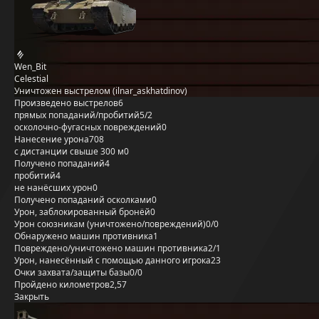
Wen_Bit
Celestial
Уничтожен выстрелом (ilnar_askhatdinov)
Произведено выстрелов
6
прямых попаданий/пробитий
5/2
осколочно-фугасных повреждений
0
Нанесение урона
708
с дистанции свыше 300 м
0
Получено попаданий
4
пробитий
4
не нанёсших урон
0
Получено попаданий осколками
0
Урон, заблокированный бронёй
0
Урон союзникам (уничтожено/повреждений)
0/0
Обнаружено машин противника
1
Повреждено/уничтожено машин противника
2/1
Урон, нанесённый с помощью данного игрока
23
Очки захвата/защиты базы
0/0
Пройдено километров
2,57
Закрыть