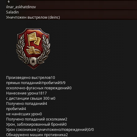
ilnar_askhatdinov
Saladin
Уничтожен выстрелом (deinc)
Произведено выстрелов
10
прямых попаданий/пробитий
9/9
осколочно-фугасных повреждений
0
Нанесение урона
1817
с дистанции свыше 300 м
0
Получено попаданий
4
пробитий
4
не нанёсших урон
0
Получено попаданий осколками
2
Урон, заблокированный бронёй
0
Урон союзникам (уничтожено/повреждений)
0/0
Обнаружено машин противника
2