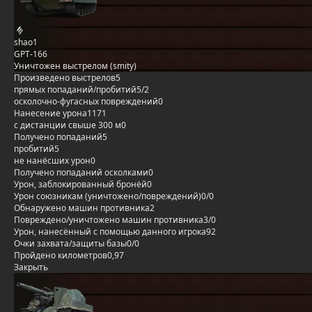
shao1
GPT-166
Уничтожен выстрелом (smity)
Произведено выстрелов
5
прямых попаданий/пробитий
5/2
осколочно-фугасных повреждений
0
Нанесение урона
1171
с дистанции свыше 300 м
0
Получено попаданий
5
пробитий
5
не нанёсших урон
0
Получено попаданий осколками
0
Урон, заблокированный бронёй
0
Урон союзникам (уничтожено/повреждений)
0/0
Обнаружено машин противника
2
Повреждено/уничтожено машин противника
3/0
Урон, нанесённый с помощью данного игрока
92
Очки захвата/защиты базы
0/0
Пройдено километров
0,97
Закрыть