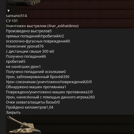
sansanich14
СУ-101
Уничтожен выстрелом (ilnar_askhatdinov)
Произведено выстрелов
5
прямых попаданий/пробитий
4/2
осколочно-фугасных повреждений
0
Нанесение урона
876
с дистанции свыше 300 м
0
Получено попаданий
6
пробитий
5
не нанёсших урон
1
Получено попаданий осколками
0
Урон, заблокированный бронёй
390
Урон союзникам (уничтожено/повреждений)
0/0
Обнаружено машин противника
1
Повреждено/уничтожено машин противника
2/0
Урон, нанесённый с помощью данного игрока
260
Очки захвата/защиты базы
0/0
Пройдено километров
1,04
Закрыть