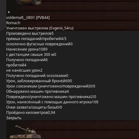
voldemaR__0891 [PVB44]
Romach
Уничтожен выстрелом (Evgenii_54ru)
Произведено выстрелов
5
прямых попаданий/пробитий
4/3
осколочно-фугасных повреждений
0
Нанесение урона
1089
с дистанции свыше 300 м
0
Получено попаданий
6
пробитий
4
не нанёсших урон
2
Получено попаданий осколками
0
Урон, заблокированный бронёй
690
Урон союзникам (уничтожено/повреждений)
0/0
Обнаружено машин противника
4
Повреждено/уничтожено машин противника
2/0
Урон, нанесённый с помощью данного игрока
168
Очки захвата/защиты базы
0/0
Пройдено километров
0,94
Закрыть