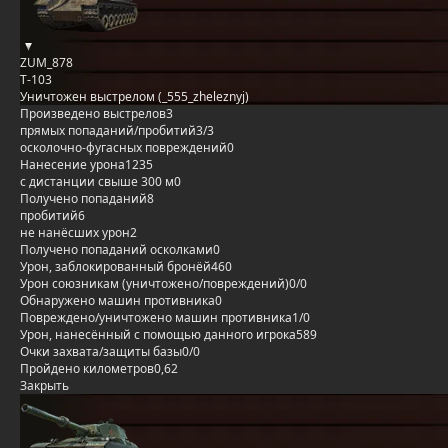
ZUM_878
Т-103
Уничтожен выстрелом (_555_zheleznyj)
Произведено выстрелов
3
прямых попаданий/пробитий
3/3
осколочно-фугасных повреждений
0
Нанесение урона
1235
с дистанции свыше 300 м
0
Получено попаданий
8
пробитий
6
не нанёсших урон
2
Получено попаданий осколками
0
Урон, заблокированный бронёй
460
Урон союзникам (уничтожено/повреждений)
0/0
Обнаружено машин противника
0
Повреждено/уничтожено машин противника
1/0
Урон, нанесённый с помощью данного игрока
589
Очки захвата/защиты базы
0/0
Пройдено километров
0,62
Закрыть