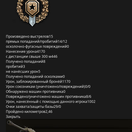
Произведено выстрелов
15
прямых попаданий/пробитий
14/12
осколочно-фугасных повреждений
0
Нанесение урона
4170
с дистанции свыше 300 м
446
Получено попаданий
8
пробитий
3
не нанёсших урон
5
Получено попаданий осколками
0
Урон, заблокированный бронёй
1170
Урон союзникам (уничтожено/повреждений)
0/0
Обнаружено машин противника
0
Повреждено/уничтожено машин противника
8/6
Урон, нанесённый с помощью данного игрока
1002
Очки захвата/защиты базы
29/0
Пройдено километров
2,46
Закрыть