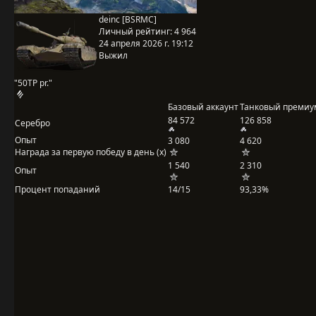
deinc [BSRMC]
Личный рейтинг:
4 964
24 апреля 2026 г. 19:12
Выжил
"50TP pr."
Базовый аккаунт
Танковый премиу
84 572
126 858
Серебро
Опыт
3 080
4 620
Награда за первую победу в день (x)
1 540
2 310
Опыт
Процент попаданий
14/15
93,33%