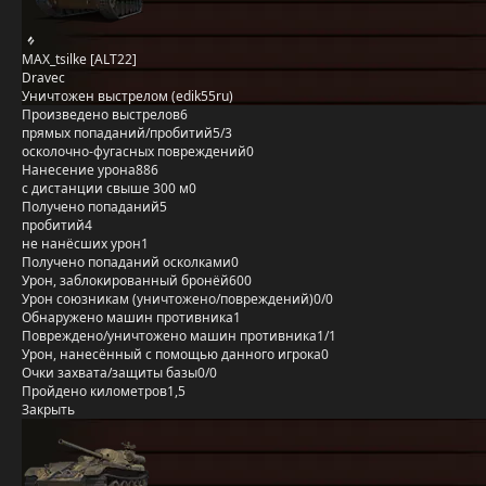
MAX_tsilke [ALT22]
Dravec
Уничтожен выстрелом (edik55ru)
Произведено выстрелов
6
прямых попаданий/пробитий
5/3
осколочно-фугасных повреждений
0
Нанесение урона
886
с дистанции свыше 300 м
0
Получено попаданий
5
пробитий
4
не нанёсших урон
1
Получено попаданий осколками
0
Урон, заблокированный бронёй
600
Урон союзникам (уничтожено/повреждений)
0/0
Обнаружено машин противника
1
Повреждено/уничтожено машин противника
1/1
Урон, нанесённый с помощью данного игрока
0
Очки захвата/защиты базы
0/0
Пройдено километров
1,5
Закрыть