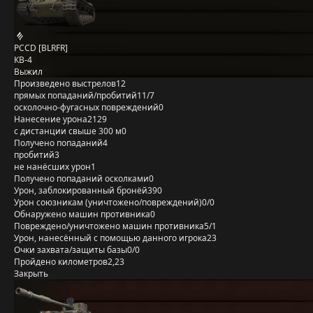
PCCD [BLRFR]
КВ-4
Выжил
Произведено выстрелов
12
прямых попаданий/пробитий
11/7
осколочно-фугасных повреждений
0
Нанесение урона
2129
с дистанции свыше 300 м
0
Получено попаданий
4
пробитий
3
не нанёсших урон
1
Получено попаданий осколками
0
Урон, заблокированный бронёй
390
Урон союзникам (уничтожено/повреждений)
0/0
Обнаружено машин противника
0
Повреждено/уничтожено машин противника
5/1
Урон, нанесённый с помощью данного игрока
23
Очки захвата/защиты базы
0/0
Пройдено километров
2,23
Закрыть