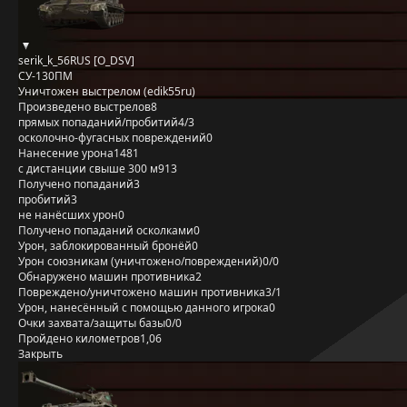
serik_k_56RUS [O_DSV]
СУ-130ПМ
Уничтожен выстрелом (edik55ru)
Произведено выстрелов
8
прямых попаданий/пробитий
4/3
осколочно-фугасных повреждений
0
Нанесение урона
1481
с дистанции свыше 300 м
913
Получено попаданий
3
пробитий
3
не нанёсших урон
0
Получено попаданий осколками
0
Урон, заблокированный бронёй
0
Урон союзникам (уничтожено/повреждений)
0/0
Обнаружено машин противника
2
Повреждено/уничтожено машин противника
3/1
Урон, нанесённый с помощью данного игрока
0
Очки захвата/защиты базы
0/0
Пройдено километров
1,06
Закрыть