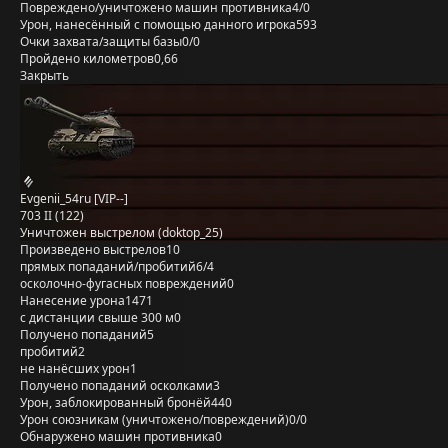
Повреждено/уничтожено машин противника
4/0
Урон, нанесённый с помощью данного игрока
593
Очки захвата/защиты базы
0/0
Пройдено километров
0,66
Закрыть
Evgenii_54ru [VIP--]
703 II (122)
Уничтожен выстрелом (doktop_25)
Произведено выстрелов
10
прямых попаданий/пробитий
6/4
осколочно-фугасных повреждений
0
Нанесение урона
1471
с дистанции свыше 300 м
0
Получено попаданий
5
пробитий
2
не нанёсших урон
1
Получено попаданий осколками
3
Урон, заблокированный бронёй
440
Урон союзникам (уничтожено/повреждений)
0/0
Обнаружено машин противника
0