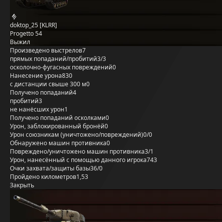
doktop_25 [KLRR]
Progetto 54
Выжил
Произведено выстрелов
7
прямых попаданий/пробитий
3/3
осколочно-фугасных повреждений
0
Нанесение урона
830
с дистанции свыше 300 м
0
Получено попаданий
4
пробитий
3
не нанёсших урон
1
Получено попаданий осколками
0
Урон, заблокированный бронёй
0
Урон союзникам (уничтожено/повреждений)
0/0
Обнаружено машин противника
0
Повреждено/уничтожено машин противника
3/1
Урон, нанесённый с помощью данного игрока
743
Очки захвата/защиты базы
36/0
Пройдено километров
1,53
Закрыть