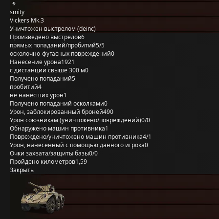
smity
Vickers Mk.3
Уничтожен выстрелом (deinc)
Произведено выстрелов
6
прямых попаданий/пробитий
5/5
осколочно-фугасных повреждений
0
Нанесение урона
1921
с дистанции свыше 300 м
0
Получено попаданий
5
пробитий
4
не нанёсших урон
1
Получено попаданий осколками
0
Урон, заблокированный бронёй
490
Урон союзникам (уничтожено/повреждений)
0/0
Обнаружено машин противника
1
Повреждено/уничтожено машин противника
4/1
Урон, нанесённый с помощью данного игрока
0
Очки захвата/защиты базы
0/0
Пройдено километров
1,59
Закрыть