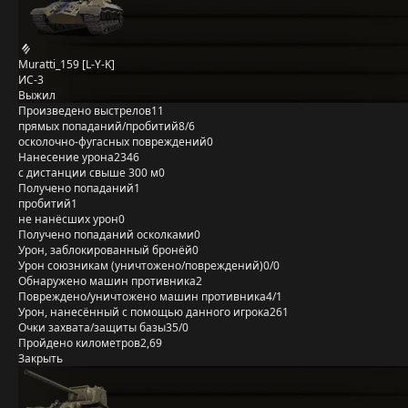
Muratti_159 [L-Y-K]
ИС-3
Выжил
Произведено выстрелов
11
прямых попаданий/пробитий
8/6
осколочно-фугасных повреждений
0
Нанесение урона
2346
с дистанции свыше 300 м
0
Получено попаданий
1
пробитий
1
не нанёсших урон
0
Получено попаданий осколками
0
Урон, заблокированный бронёй
0
Урон союзникам (уничтожено/повреждений)
0/0
Обнаружено машин противника
2
Повреждено/уничтожено машин противника
4/1
Урон, нанесённый с помощью данного игрока
261
Очки захвата/защиты базы
35/0
Пройдено километров
2,69
Закрыть