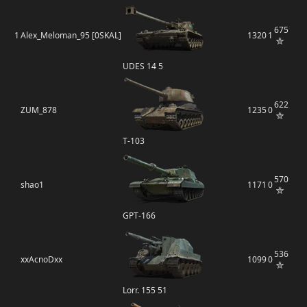
675
1
Alex_Meloman_95 [0SKAL]
1320
1
UDES 14 5
622
ZUM_878
1235
0
Т-103
570
shao1
1171
0
GPT-166
536
xxAcnoDxx
1099
0
Lorr. 155 51