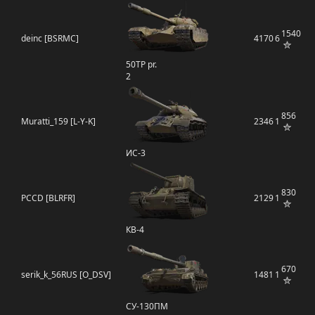
1540
deinc [BSRMC]
4170
6
50TP pr.
2
856
Muratti_159 [L-Y-K]
2346
1
ИС-3
830
PCCD [BLRFR]
2129
1
КВ-4
670
serik_k_56RUS [O_DSV]
1481
1
СУ-130ПМ