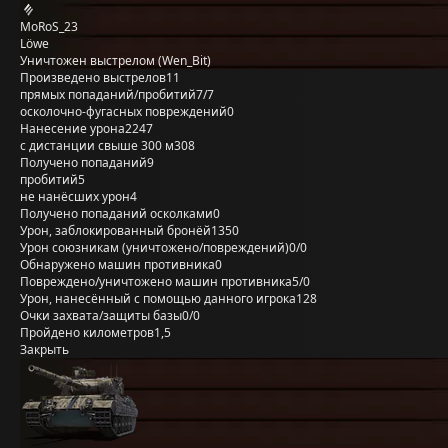
MoRoS_23
Löwe
Уничтожен выстрелом (Wen_Bit)
Произведено выстрелов
11
прямых попаданий/пробитий
7/7
осколочно-фугасных повреждений
0
Нанесение урона
2247
с дистанции свыше 300 м
308
Получено попаданий
9
пробитий
5
не нанёсших урон
4
Получено попаданий осколками
0
Урон, заблокированный бронёй
1350
Урон союзникам (уничтожено/повреждений)
0/0
Обнаружено машин противника
0
Повреждено/уничтожено машин противника
5/0
Урон, нанесённый с помощью данного игрока
128
Очки захвата/защиты базы
0/0
Пройдено километров
1,5
Закрыть