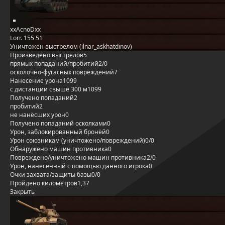
xxAcnoDxx
Lorr. 155 51
Уничтожен выстрелом (ilnar_askhatdinov)
Произведено выстрелов
5
прямых попаданий/пробитий
2/0
осколочно-фугасных повреждений
7
Нанесение урона
1099
с дистанции свыше 300 м
1099
Получено попаданий
2
пробитий
2
не нанёсших урон
0
Получено попаданий осколками
0
Урон, заблокированный бронёй
0
Урон союзникам (уничтожено/повреждений)
0/0
Обнаружено машин противника
0
Повреждено/уничтожено машин противника
2/0
Урон, нанесённый с помощью данного игрока
0
Очки захвата/защиты базы
0/0
Пройдено километров
1,37
Закрыть