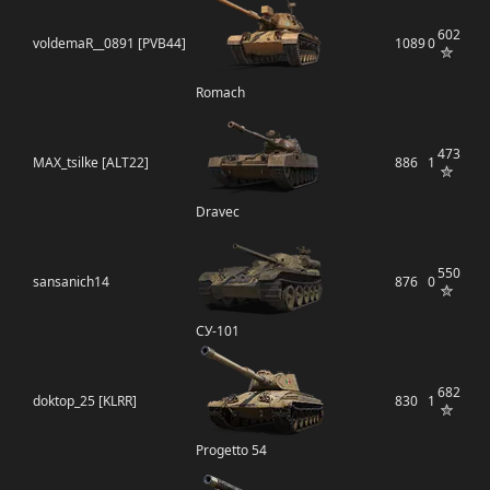
602
voldemaR__0891 [PVB44]
1089
0
Romach
473
MAX_tsilke [ALT22]
886
1
Dravec
550
sansanich14
876
0
СУ-101
682
doktop_25 [KLRR]
830
1
Progetto 54