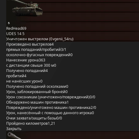
RedHead69
UDES 14 5
Уничтожен выстрелом (Evgenii_54ru)
Произведено выстрелов
4
прямых попаданий/пробитий
3/1
осколочно-фугасных повреждений
0
Нанесение урона
363
с дистанции свыше 300 м
0
Получено попаданий
4
пробитий
4
не нанёсших урон
0
Получено попаданий осколками
0
Урон, заблокированный бронёй
0
Урон союзникам (уничтожено/повреждений)
0/0
Обнаружено машин противника
1
Повреждено/уничтожено машин противника
2/0
Урон, нанесённый с помощью данного игрока
0
Очки захвата/защиты базы
0/0
Пройдено километров
1,21
Закрыть