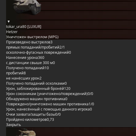
tokar_ura80 [LUXUR]
Hetzer
Уничтожен выстрелом (MPG)
Произведено выстрелов
3
прямых попаданий/пробитий
2/1
осколочно-фугасных повреждений
0
Нанесение урона
360
с дистанции свыше 300 м
0
Получено попаданий
10
пробитий
8
не нанёсших урон
2
Получено попаданий осколками
0
Урон, заблокированный бронёй
120
Урон союзникам (уничтожено/повреждений)
0/0
Обнаружено машин противника
0
Повреждено/уничтожено машин противника
1/0
Урон, нанесённый с помощью данного игрока
0
Очки захвата/защиты базы
0/0
Пройдено километров
0,73
Закрыть