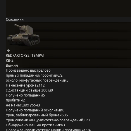
Союзники
REDFAKTORY2 [TEMPA]
КВ-2
Выжил
Произведено выстрелов
6
прямых попаданий/пробитий
6/2
осколочно-фугасных повреждений
5
Нанесение урона
2112
с дистанции свыше 300 м
0
Получено попаданий
5
пробитий
2
не нанёсших урон
3
Получено попаданий осколками
0
Урон, заблокированный бронёй
635
Урон союзникам (уничтожено/повреждений)
0/0
Обнаружено машин противника
3
Повреждено/уничтожено машин противника
5/4