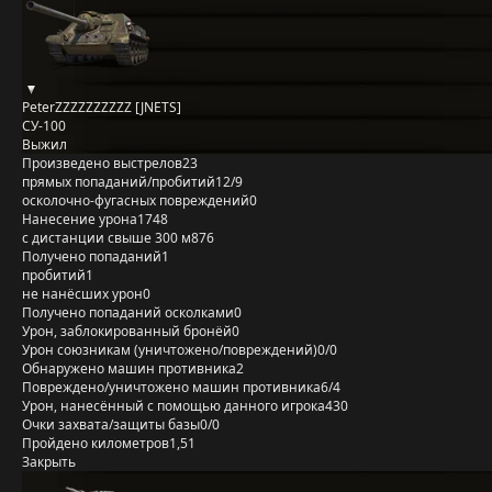
PeterZZZZZZZZZZ [JNETS]
СУ-100
Выжил
Произведено выстрелов
23
прямых попаданий/пробитий
12/9
осколочно-фугасных повреждений
0
Нанесение урона
1748
с дистанции свыше 300 м
876
Получено попаданий
1
пробитий
1
не нанёсших урон
0
Получено попаданий осколками
0
Урон, заблокированный бронёй
0
Урон союзникам (уничтожено/повреждений)
0/0
Обнаружено машин противника
2
Повреждено/уничтожено машин противника
6/4
Урон, нанесённый с помощью данного игрока
430
Очки захвата/защиты базы
0/0
Пройдено километров
1,51
Закрыть