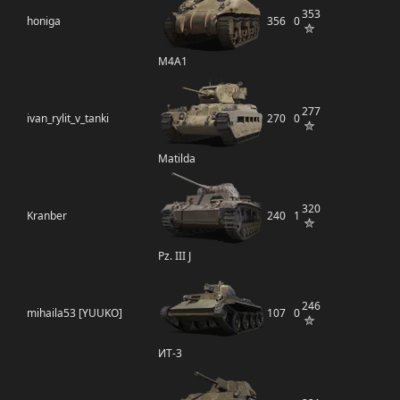
353
honiga
356
0
M4A1
277
ivan_rylit_v_tanki
270
0
Matilda
320
Kranber
240
1
Pz. III J
246
mihaila53 [YUUKO]
107
0
ИТ-3