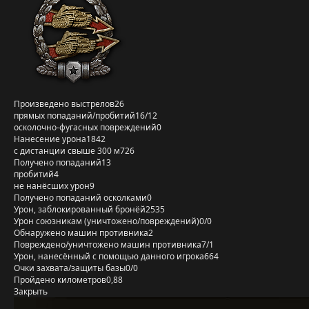
Произведено выстрелов
26
прямых попаданий/пробитий
16/12
осколочно-фугасных повреждений
0
Нанесение урона
1842
с дистанции свыше 300 м
726
Получено попаданий
13
пробитий
4
не нанёсших урон
9
Получено попаданий осколками
0
Урон, заблокированный бронёй
2535
Урон союзникам (уничтожено/повреждений)
0/0
Обнаружено машин противника
2
Повреждено/уничтожено машин противника
7/1
Урон, нанесённый с помощью данного игрока
664
Очки захвата/защиты базы
0/0
Пройдено километров
0,88
Закрыть