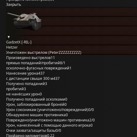
Закрыть
GadzetX [-RIL-]
Hetzer
Уничтожен выстрелом (PeterZZZZZZZZZZ)
Произведено выстрелов
11
прямых попаданий/пробитий
8/1
осколочно-фугасных повреждений
1
Нанесение урона
437
с дистанции свыше 300 м
437
Получено попаданий
3
пробитий
3
не нанёсших урон
0
Получено попаданий осколками
0
Урон, заблокированный бронёй
0
Урон союзникам (уничтожено/повреждений)
0/0
Обнаружено машин противника
0
Повреждено/уничтожено машин противника
2/0
Урон, нанесённый с помощью данного игрока
0
Очки захвата/защиты базы
0/0
Пройдено километров
0,22