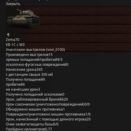
Закрыть
Zema70
КВ-1С с МЗ
Уничтожен выстрелом (voin_0100)
Произведено выстрелов
15
прямых попаданий/пробитий
9/3
осколочно-фугасных повреждений
0
Нанесение урона
345
с дистанции свыше 300 м
0
Получено попаданий
9
пробитий
6
не нанёсших урон
3
Получено попаданий осколками
0
Урон, заблокированный бронёй
620
Урон союзникам (уничтожено/повреждений)
0/0
Обнаружено машин противника
1
Повреждено/уничтожено машин противника
1/0
Урон, нанесённый с помощью данного игрока
20
Очки захвата/защиты базы
0/0
Пройдено километров
0,77