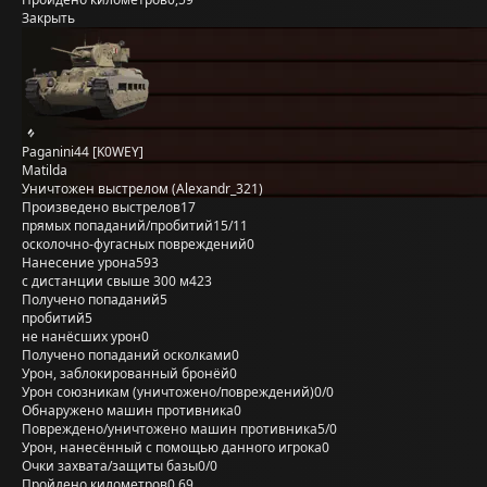
Закрыть
Paganini44 [K0WEY]
Matilda
Уничтожен выстрелом (Alexandr_321)
Произведено выстрелов
17
прямых попаданий/пробитий
15/11
осколочно-фугасных повреждений
0
Нанесение урона
593
с дистанции свыше 300 м
423
Получено попаданий
5
пробитий
5
не нанёсших урон
0
Получено попаданий осколками
0
Урон, заблокированный бронёй
0
Урон союзникам (уничтожено/повреждений)
0/0
Обнаружено машин противника
0
Повреждено/уничтожено машин противника
5/0
Урон, нанесённый с помощью данного игрока
0
Очки захвата/защиты базы
0/0
Пройдено километров
0,69