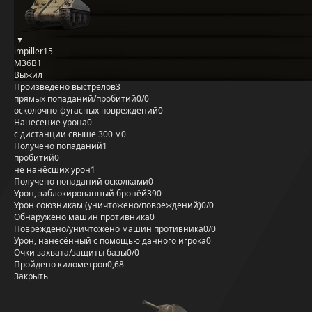
impiller15
M36B1
Выжил
Произведено выстрелов
3
прямых попаданий/пробитий
0/0
осколочно-фугасных повреждений
0
Нанесение урона
0
с дистанции свыше 300 м
0
Получено попаданий
1
пробитий
0
не нанёсших урон
1
Получено попаданий осколками
0
Урон, заблокированный бронёй
390
Урон союзникам (уничтожено/повреждений)
0/0
Обнаружено машин противника
0
Повреждено/уничтожено машин противника
0/0
Урон, нанесённый с помощью данного игрока
0
Очки захвата/защиты базы
0/0
Пройдено километров
0,68
Закрыть