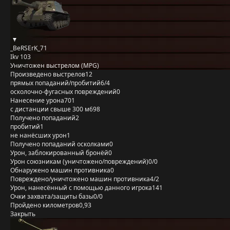
_BeRSErK_71
Ikv 103
Уничтожен выстрелом (MPG)
Произведено выстрелов
12
прямых попаданий/пробитий
6/4
осколочно-фугасных повреждений
0
Нанесение урона
701
с дистанции свыше 300 м
698
Получено попаданий
2
пробитий
1
не нанёсших урон
1
Получено попаданий осколками
0
Урон, заблокированный бронёй
0
Урон союзникам (уничтожено/повреждений)
0/0
Обнаружено машин противника
0
Повреждено/уничтожено машин противника
4/2
Урон, нанесённый с помощью данного игрока
141
Очки захвата/защиты базы
0/0
Пройдено километров
0,93
Закрыть