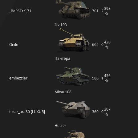
398
_BeRSErK_71
701
2
Ikv 103
420
Onile
665
0
Пантера
456
embezzier
586
1
Mitsu 108
307
tokar_ura80 [LUXUR]
360
0
Hetzer