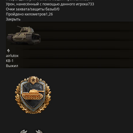
Урон, нанесённый с помощью данного игрока
733
Очки захвата/защиты базы
0/0
Пройдено километров
1,26
Закрыть
airlutox
КВ-1
Выжил