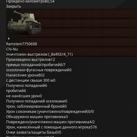
Пройдено километров
0,54
Закрыть
Ramstein7750698
Chi-Nu
Уничтожен выстрелом (_BeRSErK_71)
Произведено выстрелов
12
прямых попаданий/пробитий
8/7
осколочно-фугасных повреждений
0
Нанесение урона
802
с дистанции свыше 300 м
0
Получено попаданий
6
пробитий
6
не нанёсших урон
0
Получено попаданий осколками
0
Урон, заблокированный бронёй
0
Урон союзникам (уничтожено/повреждений)
0/0
Обнаружено машин противника
3
Повреждено/уничтожено машин противника
4/2
Урон, нанесённый с помощью данного игрока
576
Очки захвата/защиты базы
0/0