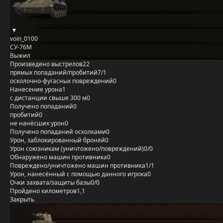
voin_0100
СУ-76М
Выжил
Произведено выстрелов
22
прямых попаданий/пробитий
7/1
осколочно-фугасных повреждений
0
Нанесение урона
1
с дистанции свыше 300 м
0
Получено попаданий
0
пробитий
0
не нанёсших урон
0
Получено попаданий осколками
0
Урон, заблокированный бронёй
0
Урон союзникам (уничтожено/повреждений)
0/0
Обнаружено машин противника
0
Повреждено/уничтожено машин противника
1/1
Урон, нанесённый с помощью данного игрока
0
Очки захвата/защиты базы
0/0
Пройдено километров
1,1
Закрыть