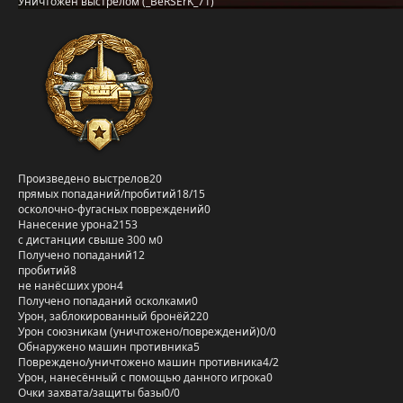
Уничтожен выстрелом (_BeRSErK_71)
Произведено выстрелов
20
прямых попаданий/пробитий
18/15
осколочно-фугасных повреждений
0
Нанесение урона
2153
с дистанции свыше 300 м
0
Получено попаданий
12
пробитий
8
не нанёсших урон
4
Получено попаданий осколками
0
Урон, заблокированный бронёй
220
Урон союзникам (уничтожено/повреждений)
0/0
Обнаружено машин противника
5
Повреждено/уничтожено машин противника
4/2
Урон, нанесённый с помощью данного игрока
0
Очки захвата/защиты базы
0/0