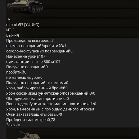
mihaila53 [YUUKO]
ИТ-3
Выжил
Произведено выстрелов
7
прямых попаданий/пробитий
3/1
осколочно-фугасных повреждений
0
Нанесение урона
107
с дистанции свыше 300 м
107
Получено попаданий
0
пробитий
0
не нанёсших урон
0
Получено попаданий осколками
0
Урон, заблокированный бронёй
0
Урон союзникам (уничтожено/повреждений)
0/0
Обнаружено машин противника
0
Повреждено/уничтожено машин противника
1/0
Урон, нанесённый с помощью данного игрока
0
Очки захвата/защиты базы
0/0
Пройдено километров
0,78
Закрыть