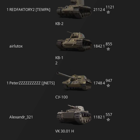
1121
1
REDFAKTORY2 [TEMPA]
2112
4
КВ-2
855
airlutox
1842
1
КВ-1
2
947
1
PeterZZZZZZZZZZ [JNETS]
1748
4
СУ-100
557
Alexandr_321
1182
1
VK 30.01 H