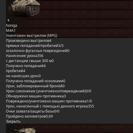
honiga
M4A1
Уничтожен выстрелом (MPG)
Произведено выстрелов
4
прямых попаданий/пробитий
3/3
осколочно-фугасных повреждений
0
Нанесение урона
356
с дистанции свыше 300 м
0
Получено попаданий
4
пробитий
4
не нанёсших урон
0
Получено попаданий осколками
0
Урон, заблокированный бронёй
0
Урон союзникам (уничтожено/повреждений)
0/0
Обнаружено машин противника
3
Повреждено/уничтожено машин противника
1/0
Урон, нанесённый с помощью данного игрока
355
Очки захвата/защиты базы
0/0
Пройдено километров
0,69
Закрыть