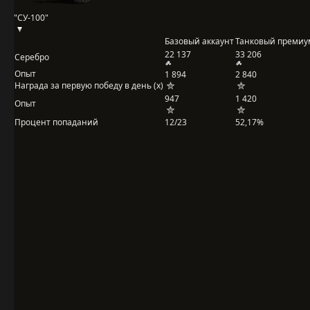
"СУ-100"
Базовый аккаунт
Танковый премиу
22 137
33 206
Серебро
Опыт
1 894
2 840
Награда за первую победу в день (x)
947
1 420
Опыт
Процент попаданий
12/23
52,17%