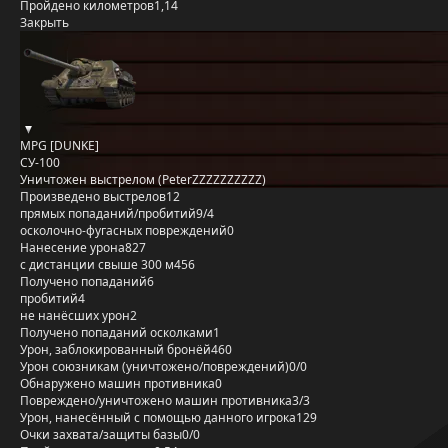
Пройдено километров
1,14
Закрыть
MPG [DUNKE]
СУ-100
Уничтожен выстрелом (PeterZZZZZZZZZZ)
Произведено выстрелов
12
прямых попаданий/пробитий
9/4
осколочно-фугасных повреждений
0
Нанесение урона
827
с дистанции свыше 300 м
456
Получено попаданий
6
пробитий
4
не нанёсших урон
2
Получено попаданий осколками
1
Урон, заблокированный бронёй
460
Урон союзникам (уничтожено/повреждений)
0/0
Обнаружено машин противника
0
Повреждено/уничтожено машин противника
3/3
Урон, нанесённый с помощью данного игрока
129
Очки захвата/защиты базы
0/0