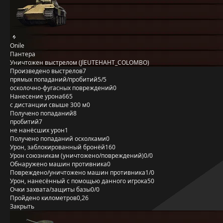
Onile
Пантера
Уничтожен выстрелом (JlEUTEHAHT_COLOMBO)
Произведено выстрелов
7
прямых попаданий/пробитий
5/5
осколочно-фугасных повреждений
0
Нанесение урона
665
с дистанции свыше 300 м
0
Получено попаданий
8
пробитий
7
не нанёсших урон
1
Получено попаданий осколками
0
Урон, заблокированный бронёй
160
Урон союзникам (уничтожено/повреждений)
0/0
Обнаружено машин противника
0
Повреждено/уничтожено машин противника
1/0
Урон, нанесённый с помощью данного игрока
50
Очки захвата/защиты базы
0/0
Пройдено километров
0,26
Закрыть