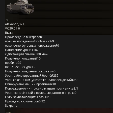
Alexandr_321
VK 30.01 H
Выжил
Произведено выстрелов
19
прямых попаданий/пробитий
9/9
осколочно-фугасных повреждений
0
Нанесение урона
1182
с дистанции свыше 300 м
426
Получено попаданий
10
пробитий
7
не нанёсших урон
3
Получено попаданий осколками
0
Урон, заблокированный бронёй
235
Урон союзникам (уничтожено/повреждений)
0/0
Обнаружено машин противника
0
Повреждено/уничтожено машин противника
3/1
Урон, нанесённый с помощью данного игрока
0
Очки захвата/защиты базы
0/0
Пройдено километров
0,92
Закрыть