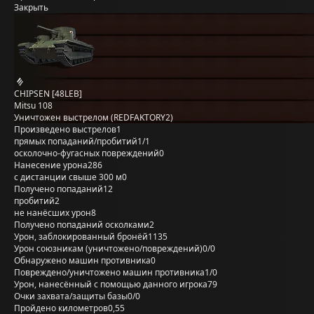
Закрыть
CHIPSEN [48LEB]
Mitsu 108
Уничтожен выстрелом (REDFAKTORY2)
Произведено выстрелов
1
прямых попаданий/пробитий
1/1
осколочно-фугасных повреждений
0
Нанесение урона
286
с дистанции свыше 300 м
0
Получено попаданий
12
пробитий
2
не нанёсших урон
8
Получено попаданий осколками
2
Урон, заблокированный бронёй
1135
Урон союзникам (уничтожено/повреждений)
0/0
Обнаружено машин противника
0
Повреждено/уничтожено машин противника
1/0
Урон, нанесённый с помощью данного игрока
79
Очки захвата/защиты базы
0/0
Пройдено километров
0,55