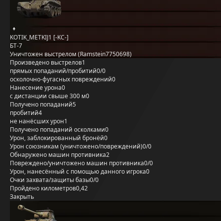
KOTIK_METKIJ1 [-KC-]
БТ-7
Уничтожен выстрелом (Ramstein7750698)
Произведено выстрелов
1
прямых попаданий/пробитий
0/0
осколочно-фугасных повреждений
0
Нанесение урона
0
с дистанции свыше 300 м
0
Получено попаданий
5
пробитий
4
не нанёсших урон
1
Получено попаданий осколками
0
Урон, заблокированный бронёй
0
Урон союзникам (уничтожено/повреждений)
0/0
Обнаружено машин противника
2
Повреждено/уничтожено машин противника
0/0
Урон, нанесённый с помощью данного игрока
0
Очки захвата/защиты базы
0/0
Пройдено километров
0,42
Закрыть