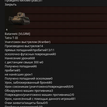
Пройдено километров
0,61
Закрыть
Batareetc [VLGRM]
Tatra Т-III
Уничтожен выстрелом (Kranber)
Произведено выстрелов
14
прямых попаданий/пробитий
13/11
осколочно-фугасных повреждений
0
Нанесение урона
668
с дистанции свыше 300 м
0
Получено попаданий
6
пробитий
5
не нанёсших урон
1
Получено попаданий осколками
0
Урон, заблокированный бронёй
0
Урон союзникам (уничтожено/повреждений)
0/0
Обнаружено машин противника
3
Повреждено/уничтожено машин противника
2/0
Урон, нанесённый с помощью данного игрока
481
Очки захвата/защиты базы
0/0
Пройдено километров
0,59