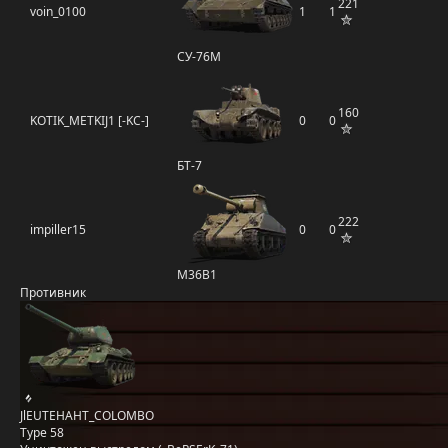
221
voin_0100
1
1
СУ-76М
160
KOTIK_METKIJ1 [-KC-]
0
0
БТ-7
222
impiller15
0
0
M36B1
Противник
JlEUTEHAHT_COLOMBO
Type 58