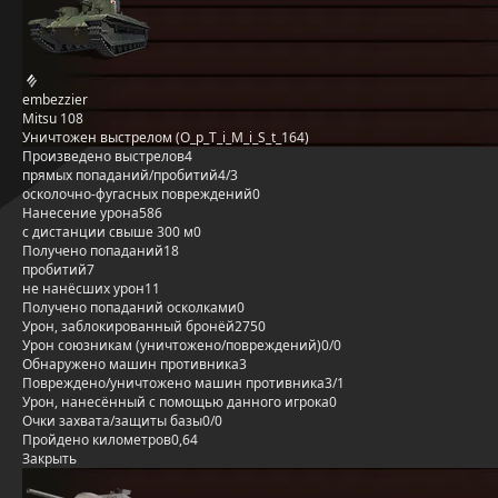
embezzier
Mitsu 108
Уничтожен выстрелом (O_p_T_i_M_i_S_t_164)
Произведено выстрелов
4
прямых попаданий/пробитий
4/3
осколочно-фугасных повреждений
0
Нанесение урона
586
с дистанции свыше 300 м
0
Получено попаданий
18
пробитий
7
не нанёсших урон
11
Получено попаданий осколками
0
Урон, заблокированный бронёй
2750
Урон союзникам (уничтожено/повреждений)
0/0
Обнаружено машин противника
3
Повреждено/уничтожено машин противника
3/1
Урон, нанесённый с помощью данного игрока
0
Очки захвата/защиты базы
0/0
Пройдено километров
0,64
Закрыть