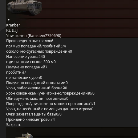
Kranber
Pz. III J
Уничтожен (Ramstein7750698)
Произведено выстрелов
6
прямых попаданий/пробитий
5/4
осколочно-фугасных повреждений
0
Нанесение урона
240
с дистанции свыше 300 м
0
Получено попаданий
7
пробитий
7
не нанёсших урон
0
Получено попаданий осколками
0
Урон, заблокированный бронёй
0
Урон союзникам (уничтожено/повреждений)
0/0
Обнаружено машин противника
0
Повреждено/уничтожено машин противника
1/1
Урон, нанесённый с помощью данного игрока
0
Очки захвата/защиты базы
0/0
Пройдено километров
0,74
Закрыть