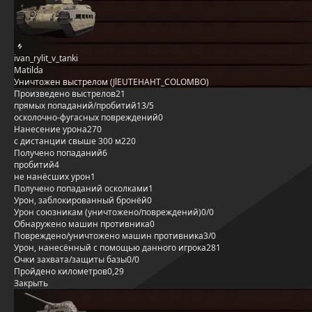
ivan_rylit_v_tanki
Matilda
Уничтожен выстрелом (JlEUTEHAHT_COLOMBO)
Произведено выстрелов
21
прямых попаданий/пробитий
13/5
осколочно-фугасных повреждений
0
Нанесение урона
270
с дистанции свыше 300 м
220
Получено попаданий
6
пробитий
4
не нанёсших урон
1
Получено попаданий осколками
1
Урон, заблокированный бронёй
0
Урон союзникам (уничтожено/повреждений)
0/0
Обнаружено машин противника
0
Повреждено/уничтожено машин противника
3/0
Урон, нанесённый с помощью данного игрока
281
Очки захвата/защиты базы
0/0
Пройдено километров
0,29
Закрыть