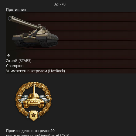
BZT-70
Противник
ZiranG [STARS]
Champion
Уничтожен выстрелом (LiveRock)
Произведено выстрелов
20
прямых попаданий/пробитий
17/10