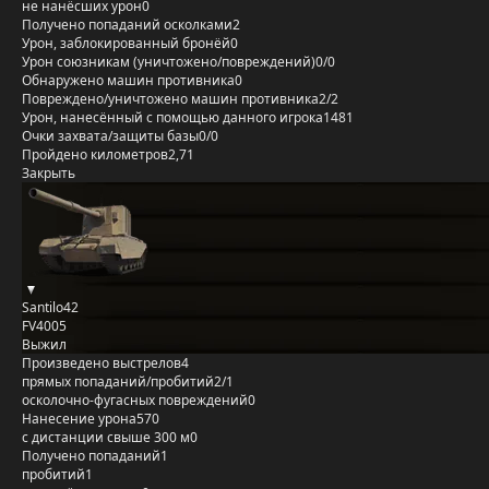
не нанёсших урон
0
Получено попаданий осколками
2
Урон, заблокированный бронёй
0
Урон союзникам (уничтожено/повреждений)
0/0
Обнаружено машин противника
0
Повреждено/уничтожено машин противника
2/2
Урон, нанесённый с помощью данного игрока
1481
Очки захвата/защиты базы
0/0
Пройдено километров
2,71
Закрыть
Santilo42
FV4005
Выжил
Произведено выстрелов
4
прямых попаданий/пробитий
2/1
осколочно-фугасных повреждений
0
Нанесение урона
570
с дистанции свыше 300 м
0
Получено попаданий
1
пробитий
1