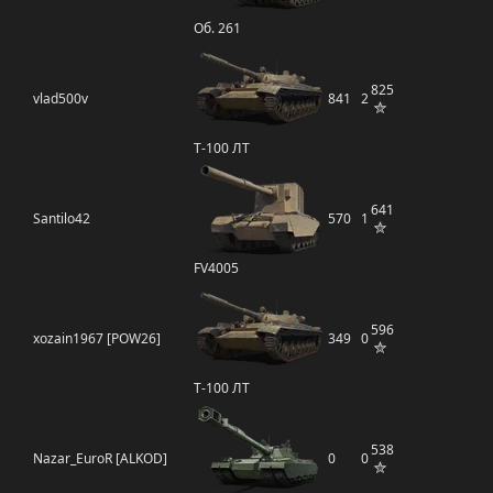
Об. 261
825
vlad500v
841
2
Т-100 ЛТ
641
Santilo42
570
1
FV4005
596
xozain1967 [POW26]
349
0
Т-100 ЛТ
538
Nazar_EuroR [ALKOD]
0
0