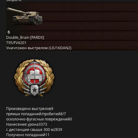
Double_Brain [PARDX]
T95/FV4201
Уничтожен выстрелом (LIU16DAN2)
Произведено выстрелов
9
прямых попаданий/пробитий
8/7
осколочно-фугасных повреждений
0
Нанесение урона
3373
с дистанции свыше 300 м
2839
Получено попаданий
11