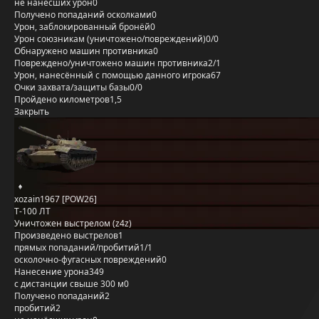
не нанёсших урон
0
Получено попаданий осколками
0
Урон, заблокированный бронёй
0
Урон союзникам (уничтожено/повреждений)
0/0
Обнаружено машин противника
0
Повреждено/уничтожено машин противника
2/1
Урон, нанесённый с помощью данного игрока
67
Очки захвата/защиты базы
0/0
Пройдено километров
1,5
Закрыть
xozain1967 [POW26]
Т-100 ЛТ
Уничтожен выстрелом (z4z)
Произведено выстрелов
1
прямых попаданий/пробитий
1/1
осколочно-фугасных повреждений
0
Нанесение урона
349
с дистанции свыше 300 м
0
Получено попаданий
2
пробитий
2