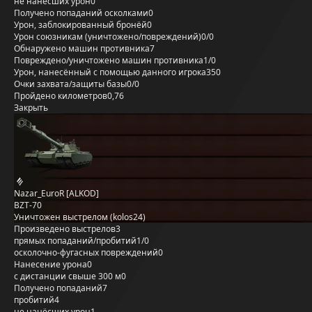
не нанёсших урон
0
Получено попаданий осколками
0
Урон, заблокированный бронёй
0
Урон союзникам (уничтожено/повреждений)
0/0
Обнаружено машин противника
7
Повреждено/уничтожено машин противника
1/0
Урон, нанесённый с помощью данного игрока
350
Очки захвата/защиты базы
0/0
Пройдено километров
0,76
Закрыть
Nazar_EuroR [ALKOD]
BZT-70
Уничтожен выстрелом (kolos24)
Произведено выстрелов
3
прямых попаданий/пробитий
1/0
осколочно-фугасных повреждений
0
Нанесение урона
0
с дистанции свыше 300 м
0
Получено попаданий
7
пробитий
4
не нанёсших урон
1