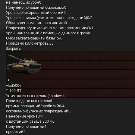
не нанёсших урон
0
Получено попаданий осколками
0
Урон, заблокированный бронёй
0
Урон союзникам (уничтожено/повреждений)
0/0
Обнаружено машин противника
0
Повреждено/уничтожено машин противника
3/1
Урон, нанесённый с помощью данного игрока
0
Очки захвата/защиты базы
15/0
Пройдено километров
2,33
Закрыть
vlad500v
Т-100 ЛТ
Уничтожен выстрелом (shadovski)
Произведено выстрелов
8
прямых попаданий/пробитий
6/4
осколочно-фугасных повреждений
0
Нанесение урона
841
с дистанции свыше 300 м
0
Получено попаданий
4
пробитий
4