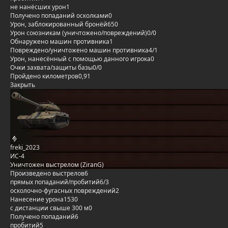
не нанёсших урон
1
Получено попаданий осколками
0
Урон, заблокированный бронёй
650
Урон союзникам (уничтожено/повреждений)
0/0
Обнаружено машин противника
1
Повреждено/уничтожено машин противника
4/1
Урон, нанесённый с помощью данного игрока
0
Очки захвата/защиты базы
0/0
Пройдено километров
0,91
Закрыть
freki_2023
ИС-4
Уничтожен выстрелом (ZiranG)
Произведено выстрелов
6
прямых попаданий/пробитий
6/3
осколочно-фугасных повреждений
2
Нанесение урона
1530
с дистанции свыше 300 м
0
Получено попаданий
6
пробитий
5