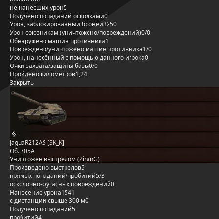
не нанёсших урон
5
Получено попаданий осколками
0
Урон, заблокированный бронёй
3250
Урон союзникам (уничтожено/повреждений)
0/0
Обнаружено машин противника
1
Повреждено/уничтожено машин противника
1/0
Урон, нанесённый с помощью данного игрока
0
Очки захвата/защиты базы
0/0
Пройдено километров
1,24
Закрыть
JaguaR212AS [SK_K]
Об. 705А
Уничтожен выстрелом (ZiranG)
Произведено выстрелов
5
прямых попаданий/пробитий
5/3
осколочно-фугасных повреждений
0
Нанесение урона
1541
с дистанции свыше 300 м
0
Получено попаданий
5
пробитий
4