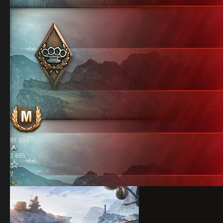
97 887
3 895
7