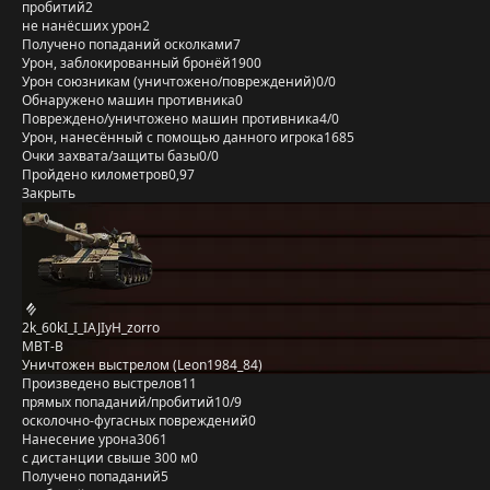
пробитий
2
не нанёсших урон
2
Получено попаданий осколками
7
Урон, заблокированный бронёй
1900
Урон союзникам (уничтожено/повреждений)
0/0
Обнаружено машин противника
0
Повреждено/уничтожено машин противника
4/0
Урон, нанесённый с помощью данного игрока
1685
Очки захвата/защиты базы
0/0
Пройдено километров
0,97
Закрыть
2k_60kI_I_IAJIyH_zorro
MBT-B
Уничтожен выстрелом (Leon1984_84)
Произведено выстрелов
11
прямых попаданий/пробитий
10/9
осколочно-фугасных повреждений
0
Нанесение урона
3061
с дистанции свыше 300 м
0
Получено попаданий
5