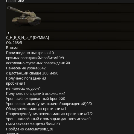
Союзники
C_H_E_R_N_bl_Y [DYMMA]
Об. 268/5
Выжил
Произведено выстрелов
10
прямых попаданий/пробитий
9/9
осколочно-фугасных повреждений
0
Нанесение урона
6842
с дистанции свыше 300 м
490
Получено попаданий
3
пробитий
1
не нанёсших урон
1
Получено попаданий осколками
1
Урон, заблокированный бронёй
0
Урон союзникам (уничтожено/повреждений)
0/0
Обнаружено машин противника
1
Повреждено/уничтожено машин противника
7/2
Урон, нанесённый с помощью данного игрока
0
Очки захвата/защиты базы
0/0
Пройдено километров
2,28