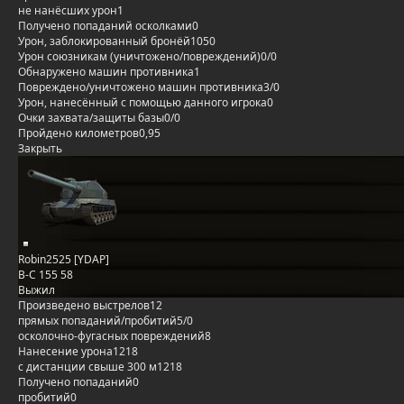
не нанёсших урон
1
Получено попаданий осколками
0
Урон, заблокированный бронёй
1050
Урон союзникам (уничтожено/повреждений)
0/0
Обнаружено машин противника
1
Повреждено/уничтожено машин противника
3/0
Урон, нанесённый с помощью данного игрока
0
Очки захвата/защиты базы
0/0
Пройдено километров
0,95
Закрыть
Robin2525 [YDAP]
B-C 155 58
Выжил
Произведено выстрелов
12
прямых попаданий/пробитий
5/0
осколочно-фугасных повреждений
8
Нанесение урона
1218
с дистанции свыше 300 м
1218
Получено попаданий
0
пробитий
0