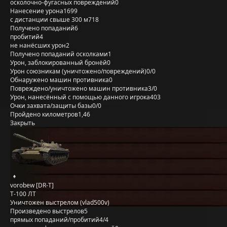
осколочно-фугасных повреждений
0
Нанесение урона
1699
с дистанции свыше 300 м
718
Получено попаданий
6
пробитий
4
не нанёсших урон
2
Получено попаданий осколками
1
Урон, заблокированный бронёй
0
Урон союзникам (уничтожено/повреждений)
0/0
Обнаружено машин противника
0
Повреждено/уничтожено машин противника
3/0
Урон, нанесённый с помощью данного игрока
403
Очки захвата/защиты базы
0/0
Пройдено километров
1,46
Закрыть
vorobew [DR-T]
Т-100 ЛТ
Уничтожен выстрелом (vlad500v)
Произведено выстрелов
5
прямых попаданий/пробитий
4/4