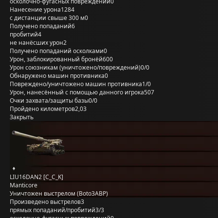
осколочно-фугасных повреждений
0
Нанесение урона
1284
с дистанции свыше 300 м
0
Получено попаданий
6
пробитий
4
не нанёсших урон
2
Получено попаданий осколками
0
Урон, заблокированный бронёй
600
Урон союзникам (уничтожено/повреждений)
0/0
Обнаружено машин противника
0
Повреждено/уничтожено машин противника
1/0
Урон, нанесённый с помощью данного игрока
507
Очки захвата/защиты базы
0/0
Пройдено километров
2,03
Закрыть
LIU16DAN2 [C_C_K]
Manticore
Уничтожен выстрелом (Boto3ABP)
Произведено выстрелов
3
прямых попаданий/пробитий
3/3