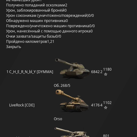
Получено попаданий осколками
2
Урон, заблокированный бронёй
0
Урон союзникам (уничтожено/повреждений)
0/0
Обнаружено машин противника
0
Повреждено/уничтожено машин противника
0/0
Урон, нанесённый с помощью данного игрока
0
Очки захвата/защиты базы
0/0
Пройдено километров
1,21
Закрыть
1180
1
C_H_E_R_N_bl_Y [DYMMA]
6842
2
Об. 268/5
1102
LiveRock [CDE]
4176
4
Orso
801