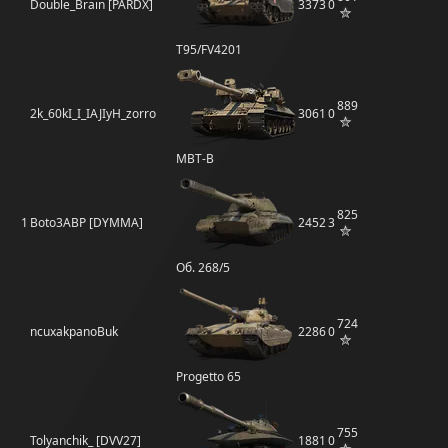
Double_Brain [PARDX]
3373
0
T95/FV4201
889
2k_60kI_I_IAJIyH_zorro
3061
0
MBT-B
825
1
Boto3ABP [DYMMA]
2452
3
Об. 268/5
724
ncuxakpanoBuk
2286
0
Progetto 65
755
Tolyanchik_ [DVV27]
1881
0