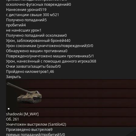
осколочно-фугасных повреждений
0
Нанесение урона
4519
с дистанции свыше 300 м
521
Получено попаданий
5
пробитий
4
не нанёсших урон
1
Получено попаданий осколками
0
Урон, заблокированный бронёй
440
Урон союзникам (уничтожено/повреждений)
0/0
Обнаружено машин противника
0
Повреждено/уничтожено машин противника
5/1
Урон, нанесённый с помощью данного игрока
368
Очки захвата/защиты базы
0/0
Пройдено километров
1,46
Закрыть
shadovski [M_WAY]
Об. 261
Уничтожен выстрелом (Santilo42)
Произведено выстрелов
9
прямых попаданий/пробитий
5/0