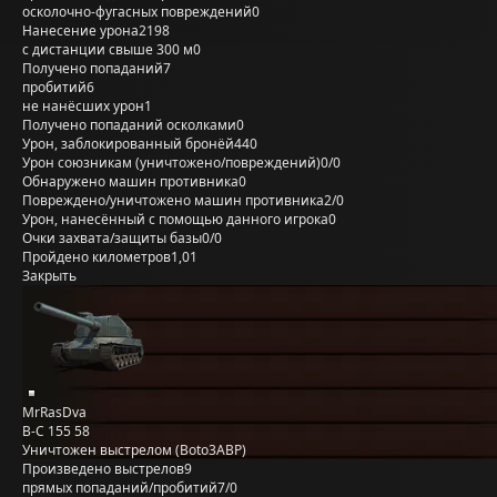
осколочно-фугасных повреждений
0
Нанесение урона
2198
с дистанции свыше 300 м
0
Получено попаданий
7
пробитий
6
не нанёсших урон
1
Получено попаданий осколками
0
Урон, заблокированный бронёй
440
Урон союзникам (уничтожено/повреждений)
0/0
Обнаружено машин противника
0
Повреждено/уничтожено машин противника
2/0
Урон, нанесённый с помощью данного игрока
0
Очки захвата/защиты базы
0/0
Пройдено километров
1,01
Закрыть
MrRasDva
B-C 155 58
Уничтожен выстрелом (Boto3ABP)
Произведено выстрелов
9
прямых попаданий/пробитий
7/0