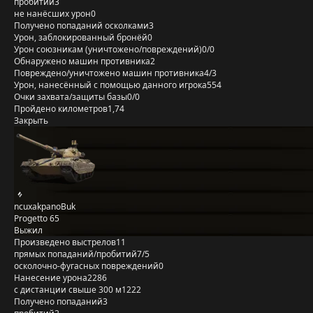
пробитий
3
не нанёсших урон
0
Получено попаданий осколками
3
Урон, заблокированный бронёй
0
Урон союзникам (уничтожено/повреждений)
0/0
Обнаружено машин противника
2
Повреждено/уничтожено машин противника
4/3
Урон, нанесённый с помощью данного игрока
554
Очки захвата/защиты базы
0/0
Пройдено километров
1,74
Закрыть
ncuxakpanoBuk
Progetto 65
Выжил
Произведено выстрелов
11
прямых попаданий/пробитий
7/5
осколочно-фугасных повреждений
0
Нанесение урона
2286
с дистанции свыше 300 м
1222
Получено попаданий
3