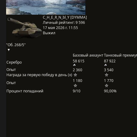
C_H_E_R_N_bl_Y [DYMMA]
Личный рейтинг:
9 596
17 мая 2026 г. 11:55
Выжил
"Об. 268/5"
Базовый аккаунт
Танковый премиу
58 615
87 922
Серебро
Опыт
2 360
3 540
Награда за первую победу в день (x)
1 180
1 770
Опыт
Процент попаданий
9/10
90,00%