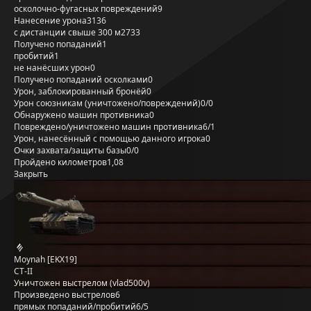
осколочно-фугасных повреждений
9
Нанесение урона
3136
с дистанции свыше 300 м
2733
Получено попаданий
1
пробитий
1
не нанёсших урон
0
Получено попаданий осколками
0
Урон, заблокированный бронёй
0
Урон союзникам (уничтожено/повреждений)
0/0
Обнаружено машин противника
0
Повреждено/уничтожено машин противника
6/1
Урон, нанесённый с помощью данного игрока
0
Очки захвата/защиты базы
0/0
Пройдено километров
1,08
Закрыть
Moynah [EKX19]
СТ-II
Уничтожен выстрелом (vlad500v)
Произведено выстрелов
6
прямых попаданий/пробитий
6/5