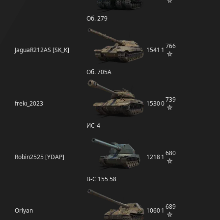
Об. 279
766
JaguaR212AS [SK_K]
1541
1
Об. 705А
739
freki_2023
1530
0
ИС-4
680
Robin2525 [YDAP]
1218
1
B-C 155 58
689
Orlyan
1060
1