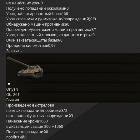
не нанёсших урон
0
Получено попаданий осколками
0
Урон, заблокированный бронёй
0
Урон союзникам (уничтожено/повреждений)
0/0
Обнаружено машин противника
0
Повреждено/уничтожено машин противника
3/1
Урон, нанесённый с помощью данного игрока
0
Очки захвата/защиты базы
0/0
Пройдено километров
0,97
Закрыть
Orlyan
Об. 261
Выжил
Произведено выстрелов
8
прямых попаданий/пробитий
3/0
осколочно-фугасных повреждений
3
Нанесение урона
1060
с дистанции свыше 300 м
1060
Получено попаданий
0
пробитий
0