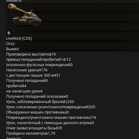
Закрыть
LiveRock [CDE]
Orso
Выжил
Произведено выстрелов
16
прямых попаданий/пробитий
14/12
осколочно-фугасных повреждений
0
Нанесение урона
4176
с дистанции свыше 300 м
451
Получено попаданий
8
пробитий
4
не нанёсших урон
4
Получено попаданий осколками
0
Урон, заблокированный бронёй
2260
Урон союзникам (уничтожено/повреждений)
0/0
Обнаружено машин противника
0
Повреждено/уничтожено машин противника
7/4
Урон, нанесённый с помощью данного игрока
0
Очки захвата/защиты базы
0/0
Пройдено километров
1,79
Закрыть