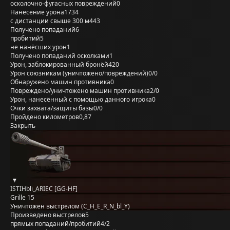
осколочно-фугасных повреждений
0
Нанесение урона
1734
с дистанции свыше 300 м
443
Получено попаданий
6
пробитий
5
не нанёсших урон
1
Получено попаданий осколками
1
Урон, заблокированный бронёй
420
Урон союзникам (уничтожено/повреждений)
0/0
Обнаружено машин противника
0
Повреждено/уничтожено машин противника
2/0
Урон, нанесённый с помощью данного игрока
0
Очки захвата/защиты базы
0/0
Пройдено километров
0,87
Закрыть
ISTIHbli_ARIEC [GG-HF]
Grille 15
Уничтожен выстрелом (C_H_E_R_N_bl_Y)
Произведено выстрелов
5
прямых попаданий/пробитий
4/2