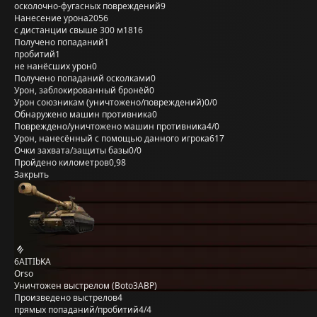
осколочно-фугасных повреждений
9
Нанесение урона
2056
с дистанции свыше 300 м
1816
Получено попаданий
1
пробитий
1
не нанёсших урон
0
Получено попаданий осколками
0
Урон, заблокированный бронёй
0
Урон союзникам (уничтожено/повреждений)
0/0
Обнаружено машин противника
0
Повреждено/уничтожено машин противника
4/0
Урон, нанесённый с помощью данного игрока
617
Очки захвата/защиты базы
0/0
Пройдено километров
0,98
Закрыть
6AITIbKA
Orso
Уничтожен выстрелом (Boto3ABP)
Произведено выстрелов
4
прямых попаданий/пробитий
4/4