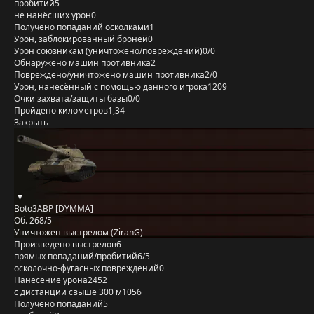
пробитий
5
не нанёсших урон
0
Получено попаданий осколками
1
Урон, заблокированный бронёй
0
Урон союзникам (уничтожено/повреждений)
0/0
Обнаружено машин противника
2
Повреждено/уничтожено машин противника
2/0
Урон, нанесённый с помощью данного игрока
1209
Очки захвата/защиты базы
0/0
Пройдено километров
1,34
Закрыть
Boto3ABP [DYMMA]
Об. 268/5
Уничтожен выстрелом (ZiranG)
Произведено выстрелов
6
прямых попаданий/пробитий
6/5
осколочно-фугасных повреждений
0
Нанесение урона
2452
с дистанции свыше 300 м
1056
Получено попаданий
5