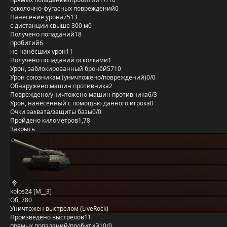
осколочно-фугасных повреждений
0
Нанесение урона
7513
с дистанции свыше 300 м
0
Получено попаданий
18
пробитий
6
не нанёсших урон
11
Получено попаданий осколками
1
Урон, заблокированный бронёй
5710
Урон союзникам (уничтожено/повреждений)
0/0
Обнаружено машин противника
2
Повреждено/уничтожено машин противника
6/3
Урон, нанесённый с помощью данного игрока
0
Очки захвата/защиты базы
0/0
Пройдено километров
1,78
Закрыть
kolos24 [M__3]
Об. 780
Уничтожен выстрелом (LiveRock)
Произведено выстрелов
11
прямых попаданий/пробитий
10/9