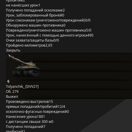
пробитий
2
не нанёсших урон
1
Получено попаданий осколками
2
Урон, заблокированный бронёй
0
Урон союзникам (уничтожено/повреждений)
0/0
Обнаружено машин противника
0
Повреждено/уничтожено машин противника
5/0
Урон, нанесённый с помощью данного игрока
490
Очки захвата/защиты базы
0/0
Пройдено километров
2,65
Закрыть
Tolyanchik_ [DVV27]
Об. 279
Выжил
Произведено выстрелов
15
прямых попаданий/пробитий
12/4
осколочно-фугасных повреждений
0
Нанесение урона
1881
с дистанции свыше 300 м
0
Получено попаданий
7
пробитий
2