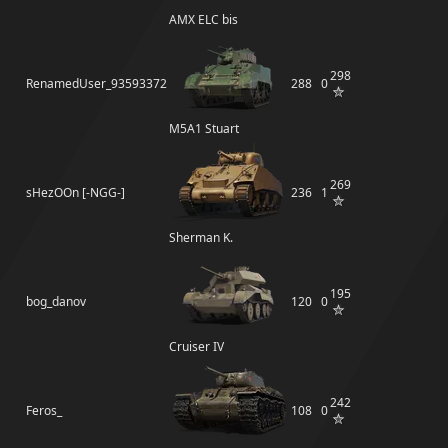
AMX ELC bis
298
RenamedUser_93593372
288
0
M5A1 Stuart
269
sHezOOn [-NGG-]
236
1
Sherman K.
195
bog_danov
120
0
Cruiser IV
242
Feros_
108
0