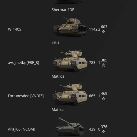
Sherman IDF
603
W_140S
1142
2
КВ-1
385
avs_metkij [FBR_8]
783
1
Matilda
469
Fortunesded [VNDIZ]
665
1
Matilda
376
viraji66 [NCOM]
439
0