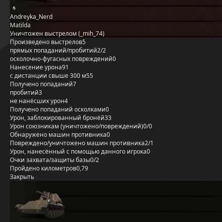
Andreyka_Nerd
Matilda
Уничтожен выстрелом (_mih_74)
Произведено выстрелов
5
прямых попаданий/пробитий
2/2
осколочно-фугасных повреждений
0
Нанесение урона
91
с дистанции свыше 300 м
55
Получено попаданий
7
пробитий
3
не нанёсших урон
4
Получено попаданий осколками
0
Урон, заблокированный бронёй
33
Урон союзникам (уничтожено/повреждений)
0/0
Обнаружено машин противника
0
Повреждено/уничтожено машин противника
2/1
Урон, нанесённый с помощью данного игрока
0
Очки захвата/защиты базы
0/2
Пройдено километров
0,79
Закрыть