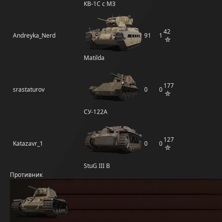
КВ-1С с МЗ
42
Andreyka_Nerd
91
1
Matilda
177
srastaturov
0
0
СУ-122А
127
Katazavr_1
0
0
StuG III B
Противник