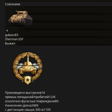
Союзники
gukass83
Sherman IDF
Выжил
Произведено выстрелов
16
прямых попаданий/пробитий
12/8
осколочно-фугасных повреждений
0
Нанесение урона
2469
с дистанции свыше 300 м
1109