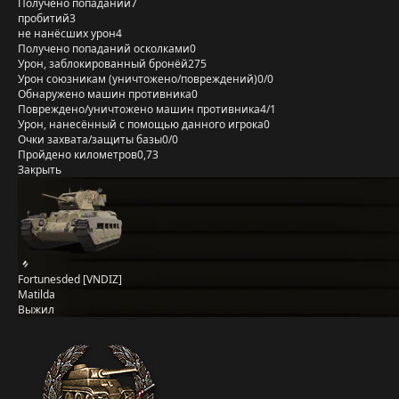
Получено попаданий
7
пробитий
3
не нанёсших урон
4
Получено попаданий осколками
0
Урон, заблокированный бронёй
275
Урон союзникам (уничтожено/повреждений)
0/0
Обнаружено машин противника
0
Повреждено/уничтожено машин противника
4/1
Урон, нанесённый с помощью данного игрока
0
Очки захвата/защиты базы
0/0
Пройдено километров
0,73
Закрыть
Fortunesded [VNDIZ]
Matilda
Выжил