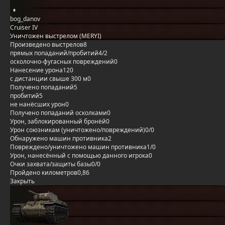
bog_danov
Cruiser IV
Уничтожен выстрелом (MERYI)
Произведено выстрелов
8
прямых попаданий/пробитий
4/2
осколочно-фугасных повреждений
0
Нанесение урона
120
с дистанции свыше 300 м
0
Получено попаданий
5
пробитий
5
не нанёсших урон
0
Получено попаданий осколками
0
Урон, заблокированный бронёй
0
Урон союзникам (уничтожено/повреждений)
0/0
Обнаружено машин противника
2
Повреждено/уничтожено машин противника
1/0
Урон, нанесённый с помощью данного игрока
0
Очки захвата/защиты базы
0/0
Пройдено километров
0,86
Закрыть