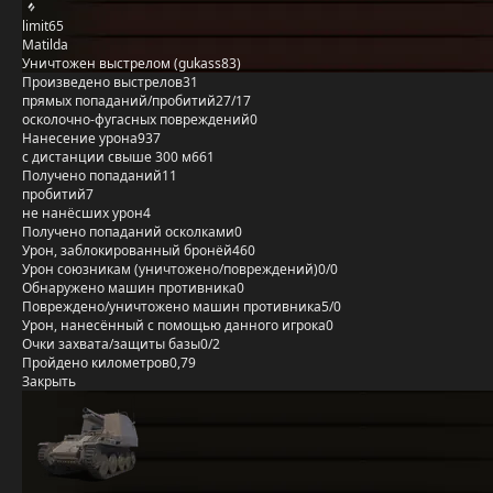
limit65
Matilda
Уничтожен выстрелом (gukass83)
Произведено выстрелов
31
прямых попаданий/пробитий
27/17
осколочно-фугасных повреждений
0
Нанесение урона
937
с дистанции свыше 300 м
661
Получено попаданий
11
пробитий
7
не нанёсших урон
4
Получено попаданий осколками
0
Урон, заблокированный бронёй
460
Урон союзникам (уничтожено/повреждений)
0/0
Обнаружено машин противника
0
Повреждено/уничтожено машин противника
5/0
Урон, нанесённый с помощью данного игрока
0
Очки захвата/защиты базы
0/2
Пройдено километров
0,79
Закрыть