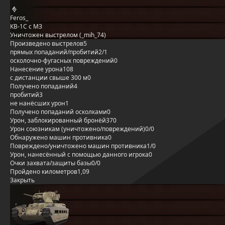
Feros_
КВ-1С с МЗ
Уничтожен выстрелом (_mih_74)
Произведено выстрелов
5
прямых попаданий/пробитий
2/1
осколочно-фугасных повреждений
0
Нанесение урона
108
с дистанции свыше 300 м
0
Получено попаданий
4
пробитий
3
не нанёсших урон
1
Получено попаданий осколками
0
Урон, заблокированный бронёй
370
Урон союзникам (уничтожено/повреждений)
0/0
Обнаружено машин противника
0
Повреждено/уничтожено машин противника
1/0
Урон, нанесённый с помощью данного игрока
0
Очки захвата/защиты базы
0/0
Пройдено километров
1,09
Закрыть