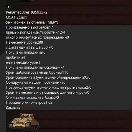
RenamedUser_93593372
M5A1 Stuart
Уничтожен выстрелом (MERYI)
Произведено выстрелов
17
прямых попаданий/пробитий
12/4
осколочно-фугасных повреждений
0
Нанесение урона
288
с дистанции свыше 300 м
0
Получено попаданий
6
пробитий
4
не нанёсших урон
1
Получено попаданий осколками
1
Урон, заблокированный бронёй
110
Урон союзникам (уничтожено/повреждений)
0/0
Обнаружено машин противника
0
Повреждено/уничтожено машин противника
2/0
Урон, нанесённый с помощью данного игрока
0
Очки захвата/защиты базы
0/0
Пройдено километров
1,63
Закрыть