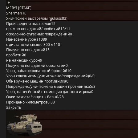
MERYI [0TAKE]
Sherman K.
Уничтожен выстрелом (gukass83)
Произведено выстрелов
15
прямых попаданий/пробитий
13/11
осколочно-фугасных повреждений
0
Нанесение урона
1089
с дистанции свыше 300 м
110
Получено попаданий
15
пробитий
6
не нанёсших урон
9
Получено попаданий осколками
0
Урон, заблокированный бронёй
610
Урон союзникам (уничтожено/повреждений)
0/0
Обнаружено машин противника
0
Повреждено/уничтожено машин противника
5/3
Урон, нанесённый с помощью данного игрока
0
Очки захвата/защиты базы
0/28
Пройдено километров
0,88
Закрыть