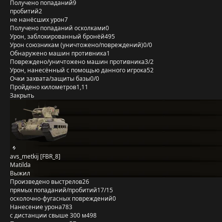
Получено попаданий
9
пробитий
2
не нанёсших урон
7
Получено попаданий осколками
0
Урон, заблокированный бронёй
495
Урон союзникам (уничтожено/повреждений)
0/0
Обнаружено машин противника
1
Повреждено/уничтожено машин противника
3/2
Урон, нанесённый с помощью данного игрока
52
Очки захвата/защиты базы
0/0
Пройдено километров
1,11
Закрыть
avs_metkij [FBR_8]
Matilda
Выжил
Произведено выстрелов
26
прямых попаданий/пробитий
17/15
осколочно-фугасных повреждений
0
Нанесение урона
783
с дистанции свыше 300 м
498