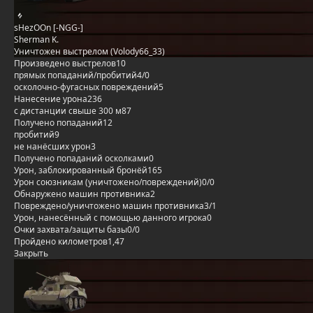
sHezOOn [-NGG-]
Sherman K.
Уничтожен выстрелом (Volody66_33)
Произведено выстрелов
10
прямых попаданий/пробитий
4/0
осколочно-фугасных повреждений
5
Нанесение урона
236
с дистанции свыше 300 м
87
Получено попаданий
12
пробитий
9
не нанёсших урон
3
Получено попаданий осколками
0
Урон, заблокированный бронёй
165
Урон союзникам (уничтожено/повреждений)
0/0
Обнаружено машин противника
2
Повреждено/уничтожено машин противника
3/1
Урон, нанесённый с помощью данного игрока
0
Очки захвата/защиты базы
0/0
Пройдено километров
1,47
Закрыть