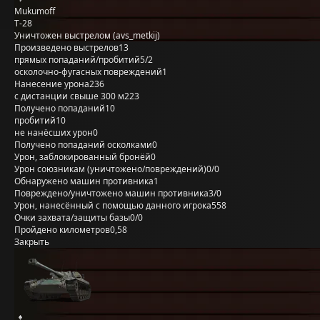
Mukumoff
Т-28
Уничтожен выстрелом (avs_metkij)
Произведено выстрелов
13
прямых попаданий/пробитий
5/2
осколочно-фугасных повреждений
1
Нанесение урона
236
с дистанции свыше 300 м
223
Получено попаданий
10
пробитий
10
не нанёсших урон
0
Получено попаданий осколками
0
Урон, заблокированный бронёй
0
Урон союзникам (уничтожено/повреждений)
0/0
Обнаружено машин противника
1
Повреждено/уничтожено машин противника
3/0
Урон, нанесённый с помощью данного игрока
558
Очки захвата/защиты базы
0/0
Пройдено километров
0,58
Закрыть