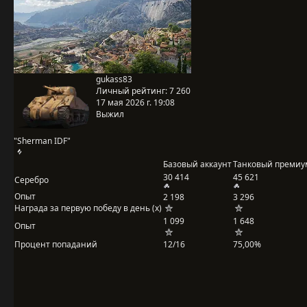
gukass83
Личный рейтинг:
7 260
17 мая 2026 г. 19:08
Выжил
"Sherman IDF"
Базовый аккаунт
Танковый премиу
30 414
45 621
Серебро
Опыт
2 198
3 296
Награда за первую победу в день (x)
1 099
1 648
Опыт
Процент попаданий
12/16
75,00%