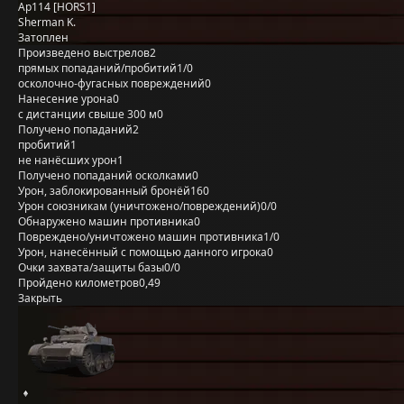
Ap114 [HORS1]
Sherman K.
Затоплен
Произведено выстрелов
2
прямых попаданий/пробитий
1/0
осколочно-фугасных повреждений
0
Нанесение урона
0
с дистанции свыше 300 м
0
Получено попаданий
2
пробитий
1
не нанёсших урон
1
Получено попаданий осколками
0
Урон, заблокированный бронёй
160
Урон союзникам (уничтожено/повреждений)
0/0
Обнаружено машин противника
0
Повреждено/уничтожено машин противника
1/0
Урон, нанесённый с помощью данного игрока
0
Очки захвата/защиты базы
0/0
Пройдено километров
0,49
Закрыть