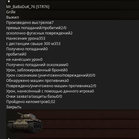
Mr_BaBaDuK_76 [STR76]
Grille
Выжил
Произведено выстрелов
7
прямых попаданий/пробитий
2/0
осколочно-фугасных повреждений
2
Нанесение урона
353
с дистанции свыше 300 м
353
Получено попаданий
0
пробитий
0
не нанёсших урон
0
Получено попаданий осколками
0
Урон, заблокированный бронёй
0
Урон союзникам (уничтожено/повреждений)
0/0
Обнаружено машин противника
0
Повреждено/уничтожено машин противника
2/0
Урон, нанесённый с помощью данного игрока
0
Очки захвата/защиты базы
0/0
Пройдено километров
0,02
Закрыть