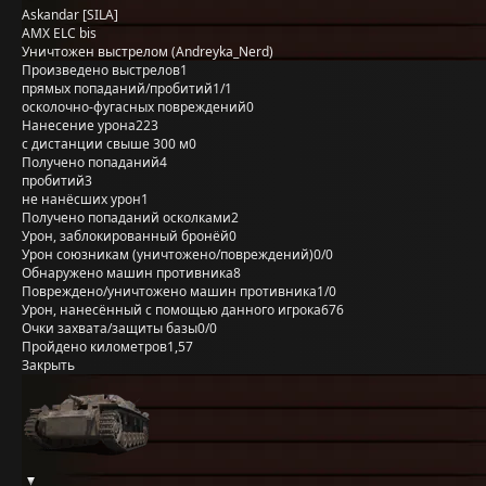
Askandar [SILA]
AMX ELC bis
Уничтожен выстрелом (Andreyka_Nerd)
Произведено выстрелов
1
прямых попаданий/пробитий
1/1
осколочно-фугасных повреждений
0
Нанесение урона
223
с дистанции свыше 300 м
0
Получено попаданий
4
пробитий
3
не нанёсших урон
1
Получено попаданий осколками
2
Урон, заблокированный бронёй
0
Урон союзникам (уничтожено/повреждений)
0/0
Обнаружено машин противника
8
Повреждено/уничтожено машин противника
1/0
Урон, нанесённый с помощью данного игрока
676
Очки захвата/защиты базы
0/0
Пройдено километров
1,57
Закрыть