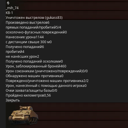
_mih_74
КВ-1
Уничтожен выстрелом (gukass83)
Произведено выстрелов
6
прямых попаданий/пробитий
5/4
осколочно-фугасных повреждений
0
Нанесение урона
1144
с дистанции свыше 300 м
0
Получено попаданий
6
пробитий
4
не нанёсших урон
2
Получено попаданий осколками
0
Урон, заблокированный бронёй
460
Урон союзникам (уничтожено/повреждений)
0/0
Обнаружено машин противника
0
Повреждено/уничтожено машин противника
2/2
Урон, нанесённый с помощью данного игрока
0
Очки захвата/защиты базы
0/0
Пройдено километров
0,56
Закрыть