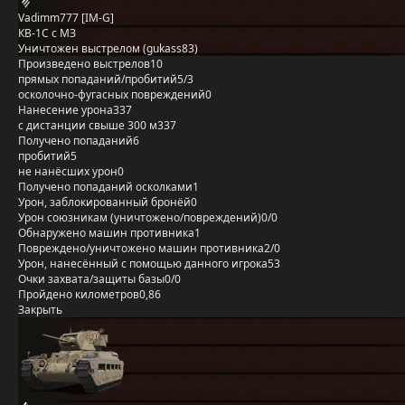
Vadimm777 [IM-G]
КВ-1С с МЗ
Уничтожен выстрелом (gukass83)
Произведено выстрелов
10
прямых попаданий/пробитий
5/3
осколочно-фугасных повреждений
0
Нанесение урона
337
с дистанции свыше 300 м
337
Получено попаданий
6
пробитий
5
не нанёсших урон
0
Получено попаданий осколками
1
Урон, заблокированный бронёй
0
Урон союзникам (уничтожено/повреждений)
0/0
Обнаружено машин противника
1
Повреждено/уничтожено машин противника
2/0
Урон, нанесённый с помощью данного игрока
53
Очки захвата/защиты базы
0/0
Пройдено километров
0,86
Закрыть