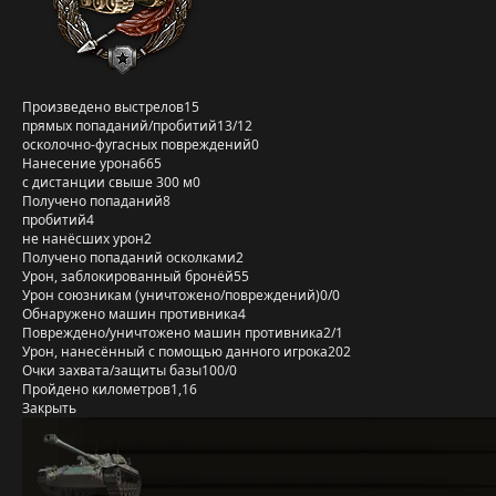
Произведено выстрелов
15
прямых попаданий/пробитий
13/12
осколочно-фугасных повреждений
0
Нанесение урона
665
с дистанции свыше 300 м
0
Получено попаданий
8
пробитий
4
не нанёсших урон
2
Получено попаданий осколками
2
Урон, заблокированный бронёй
55
Урон союзникам (уничтожено/повреждений)
0/0
Обнаружено машин противника
4
Повреждено/уничтожено машин противника
2/1
Урон, нанесённый с помощью данного игрока
202
Очки захвата/защиты базы
100/0
Пройдено километров
1,16
Закрыть