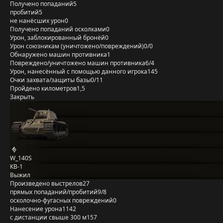
Получено попаданий
5
пробитий
5
не нанёсших урон
0
Получено попаданий осколками
0
Урон, заблокированный бронёй
0
Урон союзникам (уничтожено/повреждений)
0/0
Обнаружено машин противника
1
Повреждено/уничтожено машин противника
6/4
Урон, нанесённый с помощью данного игрока
145
Очки захвата/защиты базы
0/11
Пройдено километров
1,5
Закрыть
W_140S
КВ-1
Выжил
Произведено выстрелов
27
прямых попаданий/пробитий
9/8
осколочно-фугасных повреждений
0
Нанесение урона
1142
с дистанции свыше 300 м
157