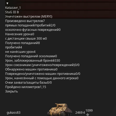
Katazavr_1
StuG III B
Уничтожен выстрелом (MERYI)
Произведено выстрелов
7
прямых попаданий/пробитий
2/0
осколочно-фугасных повреждений
0
Нанесение урона
0
с дистанции свыше 300 м
0
Получено попаданий
8
пробитий
4
не нанёсших урон
4
Получено попаданий осколками
0
Урон, заблокированный бронёй
330
Урон союзникам (уничтожено/повреждений)
0/0
Обнаружено машин противника
0
Повреждено/уничтожено машин противника
0/0
Урон, нанесённый с помощью данного игрока
0
Очки захвата/защиты базы
0/0
Пройдено километров
1,15
Закрыть
1099
gukass83
2469
4