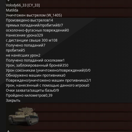
Volody66_33 [CY_33]
Matilda
Уничтожен выстрелом (W_140S)
Произведено выстрелов
14
прямых попаданий/пробитий
8/7
осколочно-фугасных повреждений
0
Нанесение урона
329
с дистанции свыше 300 м
108
Получено попаданий
7
пробитий
5
не нанёсших урон
2
Получено попаданий осколками
1
Урон, заблокированный бронёй
350
Урон союзникам (уничтожено/повреждений)
0/0
Обнаружено машин противника
0
Повреждено/уничтожено машин противника
2/1
Урон, нанесённый с помощью данного игрока
0
Очки захвата/защиты базы
0/9
Пройдено километров
0,39
Закрыть