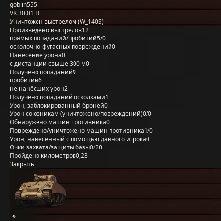
goblin555
VK 30.01 H
Уничтожен выстрелом (W_140S)
Произведено выстрелов
12
прямых попаданий/пробитий
5/0
осколочно-фугасных повреждений
0
Нанесение урона
0
с дистанции свыше 300 м
0
Получено попаданий
9
пробитий
6
не нанёсших урон
2
Получено попаданий осколками
1
Урон, заблокированный бронёй
0
Урон союзникам (уничтожено/повреждений)
0/0
Обнаружено машин противника
0
Повреждено/уничтожено машин противника
1/0
Урон, нанесённый с помощью данного игрока
0
Очки захвата/защиты базы
0/28
Пройдено километров
0,23
Закрыть