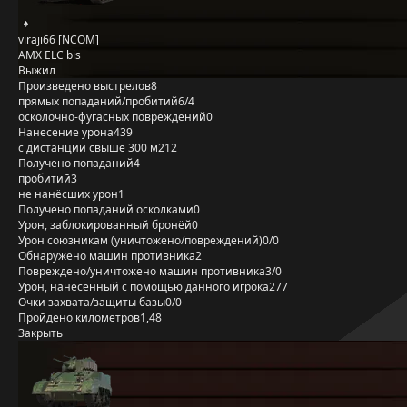
viraji66 [NCOM]
AMX ELC bis
Выжил
Произведено выстрелов
8
прямых попаданий/пробитий
6/4
осколочно-фугасных повреждений
0
Нанесение урона
439
с дистанции свыше 300 м
212
Получено попаданий
4
пробитий
3
не нанёсших урон
1
Получено попаданий осколками
0
Урон, заблокированный бронёй
0
Урон союзникам (уничтожено/повреждений)
0/0
Обнаружено машин противника
2
Повреждено/уничтожено машин противника
3/0
Урон, нанесённый с помощью данного игрока
277
Очки захвата/защиты базы
0/0
Пройдено километров
1,48
Закрыть