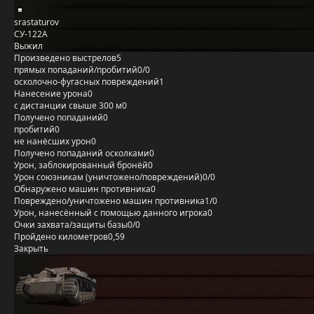
srastaturov
СУ-122А
Выжил
Произведено выстрелов
5
прямых попаданий/пробитий
0/0
осколочно-фугасных повреждений
1
Нанесение урона
0
с дистанции свыше 300 м
0
Получено попаданий
0
пробитий
0
не нанёсших урон
0
Получено попаданий осколками
0
Урон, заблокированный бронёй
0
Урон союзникам (уничтожено/повреждений)
0/0
Обнаружено машин противника
0
Повреждено/уничтожено машин противника
1/0
Урон, нанесённый с помощью данного игрока
0
Очки захвата/защиты базы
0/0
Пройдено километров
0,59
Закрыть