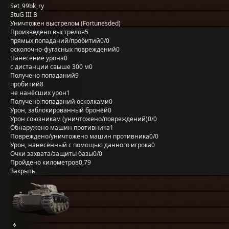
Set_99bk_ry
StuG III B
Уничтожен выстрелом (Fortunesded)
Произведено выстрелов
5
прямых попаданий/пробитий
0/0
осколочно-фугасных повреждений
0
Нанесение урона
0
с дистанции свыше 300 м
0
Получено попаданий
9
пробитий
8
не нанёсших урон
1
Получено попаданий осколками
0
Урон, заблокированный бронёй
0
Урон союзникам (уничтожено/повреждений)
0/0
Обнаружено машин противника
1
Повреждено/уничтожено машин противника
0/0
Урон, нанесённый с помощью данного игрока
0
Очки захвата/защиты базы
0/0
Пройдено километров
0,79
Закрыть