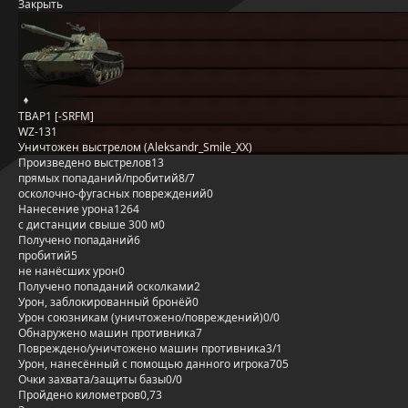
Закрыть
TBAP1 [-SRFM]
WZ-131
Уничтожен выстрелом (Aleksandr_Smile_XX)
Произведено выстрелов
13
прямых попаданий/пробитий
8/7
осколочно-фугасных повреждений
0
Нанесение урона
1264
с дистанции свыше 300 м
0
Получено попаданий
6
пробитий
5
не нанёсших урон
0
Получено попаданий осколками
2
Урон, заблокированный бронёй
0
Урон союзникам (уничтожено/повреждений)
0/0
Обнаружено машин противника
7
Повреждено/уничтожено машин противника
3/1
Урон, нанесённый с помощью данного игрока
705
Очки захвата/защиты базы
0/0
Пройдено километров
0,73