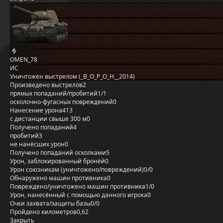
OMEN_78
ИС
Уничтожен выстрелом (_B_O_P_O_H__2014)
Произведено выстрелов
2
прямых попаданий/пробитий
1/1
осколочно-фугасных повреждений
0
Нанесение урона
413
с дистанции свыше 300 м
0
Получено попаданий
4
пробитий
3
не нанёсших урон
0
Получено попаданий осколками
5
Урон, заблокированный бронёй
0
Урон союзникам (уничтожено/повреждений)
0/0
Обнаружено машин противника
0
Повреждено/уничтожено машин противника
1/0
Урон, нанесённый с помощью данного игрока
0
Очки захвата/защиты базы
0/0
Пройдено километров
0,62
Закрыть