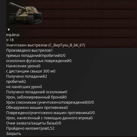
equleus
У-18
Уничтожен выстрелом (C_BepTyxu_B_bK_67)
Произведено выстрелов
1
прямых попаданий/пробитий
0/0
осколочно-фугасных повреждений
0
Нанесение урона
0
с дистанции свыше 300 м
0
Получено попаданий
2
пробитий
2
не нанёсших урон
0
Получено попаданий осколками
0
Урон, заблокированный бронёй
0
Урон союзникам (уничтожено/повреждений)
0/0
Обнаружено машин противника
0
Повреждено/уничтожено машин противника
0/0
Урон, нанесённый с помощью данного игрока
0
Очки захвата/защиты базы
0/0
Пройдено километров
0,52
Закрыть