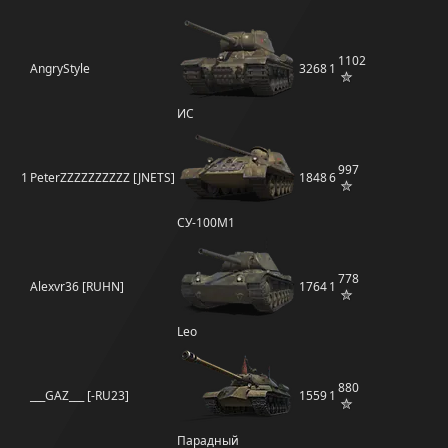
1102
AngryStyle
3268
1
ИС
997
1
PeterZZZZZZZZZZ [JNETS]
1848
6
СУ-100М1
778
Alexvr36 [RUHN]
1764
1
Leo
880
___GAZ___ [-RU23]
1559
1
Парадный