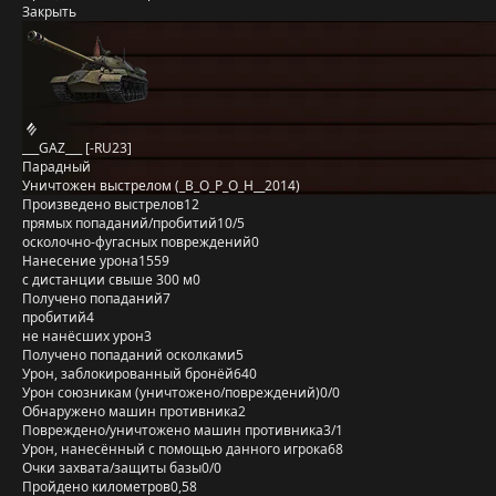
Закрыть
___GAZ___ [-RU23]
Парадный
Уничтожен выстрелом (_B_O_P_O_H__2014)
Произведено выстрелов
12
прямых попаданий/пробитий
10/5
осколочно-фугасных повреждений
0
Нанесение урона
1559
с дистанции свыше 300 м
0
Получено попаданий
7
пробитий
4
не нанёсших урон
3
Получено попаданий осколками
5
Урон, заблокированный бронёй
640
Урон союзникам (уничтожено/повреждений)
0/0
Обнаружено машин противника
2
Повреждено/уничтожено машин противника
3/1
Урон, нанесённый с помощью данного игрока
68
Очки захвата/защиты базы
0/0
Пройдено километров
0,58