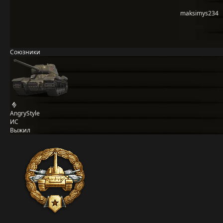
maksimys234
Союзники
AngryStyle
ИС
Выжил