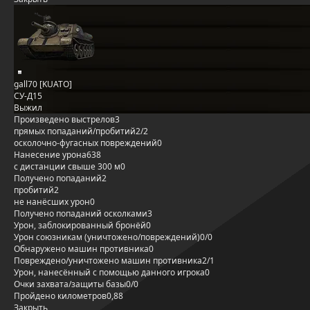
gall70 [KUATO]
СУ-Д15
Выжил
Произведено выстрелов
3
прямых попаданий/пробитий
2/2
осколочно-фугасных повреждений
0
Нанесение урона
638
с дистанции свыше 300 м
0
Получено попаданий
2
пробитий
2
не нанёсших урон
0
Получено попаданий осколками
3
Урон, заблокированный бронёй
0
Урон союзникам (уничтожено/повреждений)
0/0
Обнаружено машин противника
0
Повреждено/уничтожено машин противника
2/1
Урон, нанесённый с помощью данного игрока
0
Очки захвата/защиты базы
0/0
Пройдено километров
0,88
Закрыть