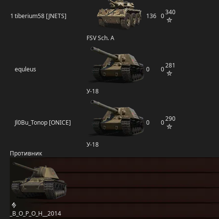
340
1
tiberium58 [JNETS]
136
0
FSV Sch. A
281
equleus
0
0
У-18
290
Jl0Bu_Tonop [ONICE]
0
0
У-18
Противник
_B_O_P_O_H__2014