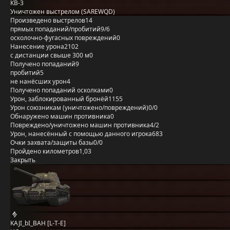
КВ-3
Уничтожен выстрелом (SAREWQD)
Произведено выстрелов
14
прямых попаданий/пробитий
9/6
осколочно-фугасных повреждений
0
Нанесение урона
2102
с дистанции свыше 300 м
0
Получено попаданий
9
пробитий
5
не нанёсших урон
4
Получено попаданий осколками
0
Урон, заблокированный бронёй
1155
Урон союзникам (уничтожено/повреждений)
0/0
Обнаружено машин противника
0
Повреждено/уничтожено машин противника
4/2
Урон, нанесённый с помощью данного игрока
683
Очки захвата/защиты базы
0/0
Пройдено километров
1,03
Закрыть
KAJI_bI_BAH [L-T-E]