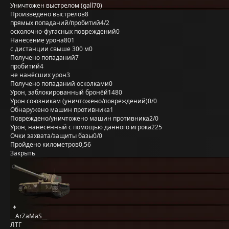
Уничтожен выстрелом (gall70)
Произведено выстрелов
8
прямых попаданий/пробитий
4/2
осколочно-фугасных повреждений
0
Нанесение урона
801
с дистанции свыше 300 м
0
Получено попаданий
7
пробитий
4
не нанёсших урон
3
Получено попаданий осколками
0
Урон, заблокированный бронёй
1480
Урон союзникам (уничтожено/повреждений)
0/0
Обнаружено машин противника
1
Повреждено/уничтожено машин противника
2/0
Урон, нанесённый с помощью данного игрока
225
Очки захвата/защиты базы
0/0
Пройдено километров
0,56
Закрыть
__ArZaMaS__
ЛТГ