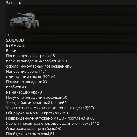
Закрыть
SAREWQD
EBR Hotch.
Выжил
Произведено выстрелов
15
прямых попаданий/пробитий
11/10
осколочно-фугасных повреждений
0
Нанесение урона
1451
с дистанции свыше 300 м
0
Получено попаданий
3
пробитий
3
не нанёсших урон
0
Получено попаданий осколками
0
Урон, заблокированный бронёй
0
Урон союзникам (уничтожено/повреждений)
0/0
Обнаружено машин противника
0
Повреждено/уничтожено машин противника
7/3
Урон, нанесённый с помощью данного игрока
1112
Очки захвата/защиты базы
0/0
Пройдено километров
4,81