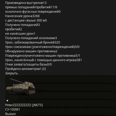
Произведено выстрелов
13
прямых попаданий/пробитий
11/9
осколочно-фугасных повреждений
0
Нанесение урона
3268
с дистанции свыше 300 м
0
Получено попаданий
3
пробитий
2
не нанёсших урон
1
Получено попаданий осколками
3
Урон, заблокированный бронёй
320
Урон союзникам (уничтожено/повреждений)
0/0
Обнаружено машин противника
2
Повреждено/уничтожено машин противника
5/1
Урон, нанесённый с помощью данного игрока
381
Очки захвата/защиты базы
0/0
Пройдено километров
1,02
Закрыть
PeterZZZZZZZZZZ [JNETS]
СУ-100М1
Выжил