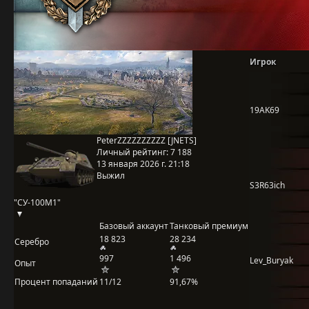
Игрок
19AK69
PeterZZZZZZZZZZ [JNETS]
Личный рейтинг:
7 188
13 января 2026 г. 21:18
Выжил
S3R63ich
"СУ-100М1"
Базовый аккаунт
Танковый премиум
18 823
28 234
Серебро
997
1 496
Lev_Buryak
Опыт
Процент попаданий
11/12
91,67%