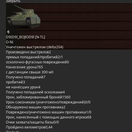
Закрыть
D9ID9I_BOJlOD9l [N-TL]
O-Ni
Уничтожен выстрелом (delta204)
Произведено выстрелов
2
прямых попаданий/пробитий
2/1
осколочно-фугасных повреждений
0
Нанесение урона
765
с дистанции свыше 300 м
0
Получено попаданий
7
пробитий
3
не нанёсших урон
4
Получено попаданий осколками
4
Урон, заблокированный бронёй
1560
Урон союзникам (уничтожено/повреждений)
0/0
Обнаружено машин противника
2
Повреждено/уничтожено машин противника
1/0
Урон, нанесённый с помощью данного игрока
68
Очки захвата/защиты базы
0/0
Пройдено километров
0,44