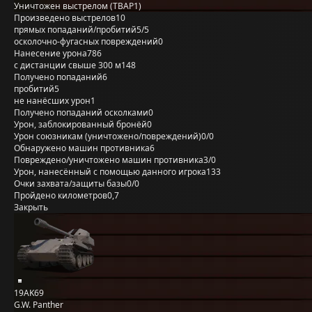
Уничтожен выстрелом (TBAP1)
Произведено выстрелов
10
прямых попаданий/пробитий
5/5
осколочно-фугасных повреждений
0
Нанесение урона
786
с дистанции свыше 300 м
148
Получено попаданий
6
пробитий
5
не нанёсших урон
1
Получено попаданий осколками
0
Урон, заблокированный бронёй
0
Урон союзникам (уничтожено/повреждений)
0/0
Обнаружено машин противника
6
Повреждено/уничтожено машин противника
3/0
Урон, нанесённый с помощью данного игрока
133
Очки захвата/защиты базы
0/0
Пройдено километров
0,7
Закрыть
19AK69
G.W. Panther