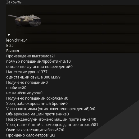
Закрыть
leonid41454
E 25
Выжил
Произведено выстрелов
21
прямых попаданий/пробитий
13/10
осколочно-фугасных повреждений
0
Нанесение урона
1377
с дистанции свыше 300 м
399
Получено попаданий
0
пробитий
0
не нанёсших урон
0
Получено попаданий осколками
0
Урон, заблокированный бронёй
0
Урон союзникам (уничтожено/повреждений)
0/0
Обнаружено машин противника
0
Повреждено/уничтожено машин противника
4/0
Урон, нанесённый с помощью данного игрока
581
Очки захвата/защиты базы
67/0
Пройдено километров
1,93