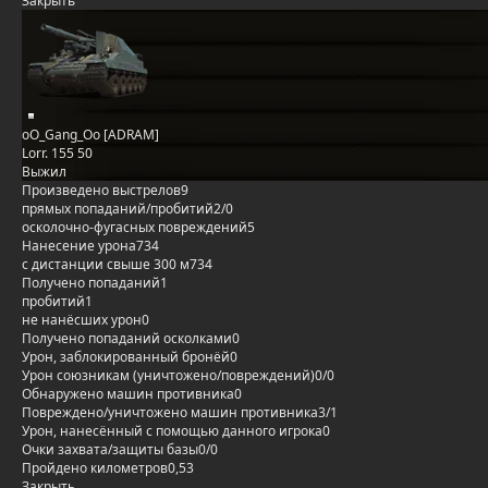
Закрыть
oO_Gang_Oo [ADRAM]
Lorr. 155 50
Выжил
Произведено выстрелов
9
прямых попаданий/пробитий
2/0
осколочно-фугасных повреждений
5
Нанесение урона
734
с дистанции свыше 300 м
734
Получено попаданий
1
пробитий
1
не нанёсших урон
0
Получено попаданий осколками
0
Урон, заблокированный бронёй
0
Урон союзникам (уничтожено/повреждений)
0/0
Обнаружено машин противника
0
Повреждено/уничтожено машин противника
3/1
Урон, нанесённый с помощью данного игрока
0
Очки захвата/защиты базы
0/0
Пройдено километров
0,53
Закрыть