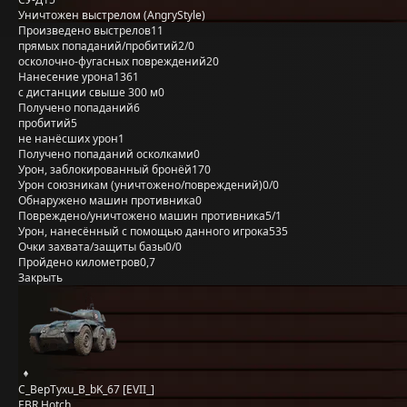
Уничтожен выстрелом (AngryStyle)
Произведено выстрелов
11
прямых попаданий/пробитий
2/0
осколочно-фугасных повреждений
20
Нанесение урона
1361
с дистанции свыше 300 м
0
Получено попаданий
6
пробитий
5
не нанёсших урон
1
Получено попаданий осколками
0
Урон, заблокированный бронёй
170
Урон союзникам (уничтожено/повреждений)
0/0
Обнаружено машин противника
0
Повреждено/уничтожено машин противника
5/1
Урон, нанесённый с помощью данного игрока
535
Очки захвата/защиты базы
0/0
Пройдено километров
0,7
Закрыть
C_BepTyxu_B_bK_67 [EVII_]
EBR Hotch.