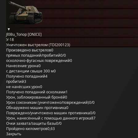
Jl0Bu_Tonop [ONICE]
У-18
Уничтожен выстрелом (TDI200123)
Произведено выстрелов
0
прямых попаданий/пробитий
0/0
осколочно-фугасных повреждений
0
Нанесение урона
0
с дистанции свыше 300 м
0
Получено попаданий
4
пробитий
3
не нанёсших урон
0
Получено попаданий осколками
1
Урон, заблокированный бронёй
0
Урон союзникам (уничтожено/повреждений)
0/0
Обнаружено машин противника
0
Повреждено/уничтожено машин противника
0/0
Урон, нанесённый с помощью данного игрока
87
Очки захвата/защиты базы
0/0
Пройдено километров
0,63
Закрыть