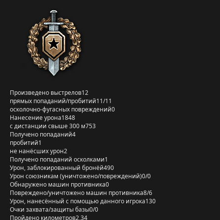
Произведено выстрелов
12
прямых попаданий/пробитий
11/11
осколочно-фугасных повреждений
0
Нанесение урона
1848
с дистанции свыше 300 м
753
Получено попаданий
4
пробитий
1
не нанёсших урон
2
Получено попаданий осколками
1
Урон, заблокированный бронёй
490
Урон союзникам (уничтожено/повреждений)
0/0
Обнаружено машин противника
0
Повреждено/уничтожено машин противника
8/6
Урон, нанесённый с помощью данного игрока
130
Очки захвата/защиты базы
0/0
Пройдено километров
2,34