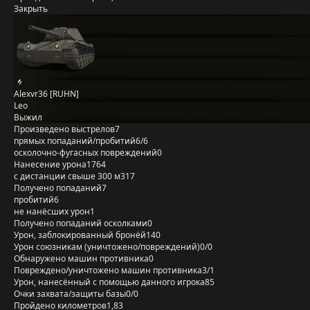
Закрыть
Alexvr36 [RUHN]
Leo
Выжил
Произведено выстрелов
7
прямых попаданий/пробитий
6/6
осколочно-фугасных повреждений
0
Нанесение урона
1764
с дистанции свыше 300 м
317
Получено попаданий
7
пробитий
6
не нанёсших урон
1
Получено попаданий осколками
0
Урон, заблокированный бронёй
140
Урон союзникам (уничтожено/повреждений)
0/0
Обнаружено машин противника
0
Повреждено/уничтожено машин противника
3/1
Урон, нанесённый с помощью данного игрока
85
Очки захвата/защиты базы
0/0
Пройдено километров
1,83