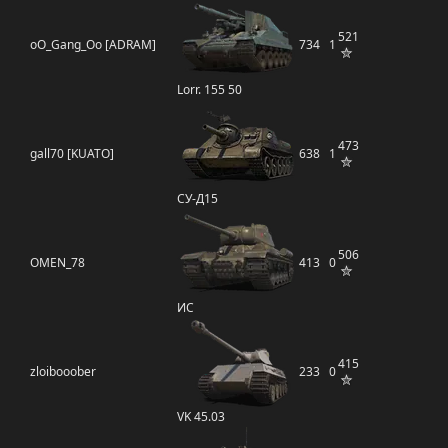
521
oO_Gang_Oo [ADRAM]
734
1
Lorr. 155 50
473
gall70 [KUATO]
638
1
СУ-Д15
506
OMEN_78
413
0
ИС
415
zloibooober
233
0
VK 45.03