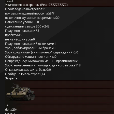
T25/2
Уничтожен выстрелом (PeterZZZZZZZZZZ)
Произведено выстрелов
11
прямых попаданий/пробитий
8/7
осколочно-фугасных повреждений
0
Нанесение урона
1550
с дистанции свыше 300 м
243
Получено попаданий
5
пробитий
5
не нанёсших урон
0
Получено попаданий осколками
1
Урон, заблокированный бронёй
0
Урон союзникам (уничтожено/повреждений)
0/0
Обнаружено машин противника
0
Повреждено/уничтожено машин противника
6/1
Урон, нанесённый с помощью данного игрока
118
Очки захвата/защиты базы
0/0
Пройдено километров
1,14
Закрыть
delta204
СУ-Д15