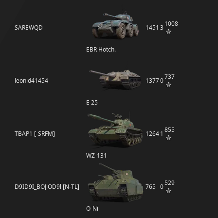
1008
SAREWQD
1451
3
EBR Hotch.
737
leonid41454
1377
0
E 25
855
TBAP1 [-SRFM]
1264
1
WZ-131
529
D9ID9I_BOJlOD9l [N-TL]
765
0
O-Ni