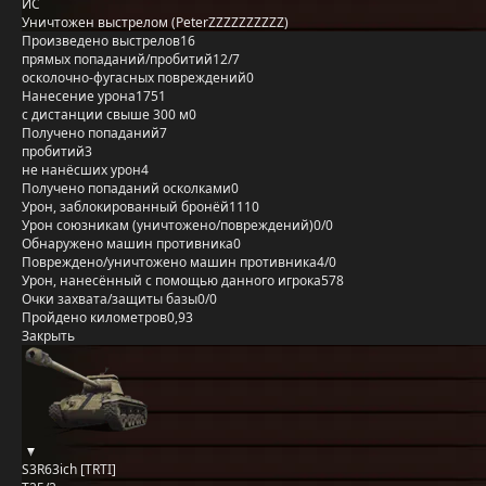
ИС
Уничтожен выстрелом (PeterZZZZZZZZZZ)
Произведено выстрелов
16
прямых попаданий/пробитий
12/7
осколочно-фугасных повреждений
0
Нанесение урона
1751
с дистанции свыше 300 м
0
Получено попаданий
7
пробитий
3
не нанёсших урон
4
Получено попаданий осколками
0
Урон, заблокированный бронёй
1110
Урон союзникам (уничтожено/повреждений)
0/0
Обнаружено машин противника
0
Повреждено/уничтожено машин противника
4/0
Урон, нанесённый с помощью данного игрока
578
Очки захвата/защиты базы
0/0
Пройдено километров
0,93
Закрыть
S3R63ich [TRTI]