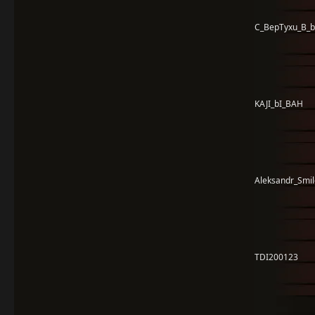
C_BepTyxu_B_b
KAJI_bI_BAH
Aleksandr_Smi
TDI200123