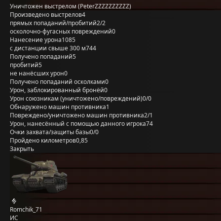
Уничтожен выстрелом (PeterZZZZZZZZZZ)
Произведено выстрелов
4
прямых попаданий/пробитий
2/2
осколочно-фугасных повреждений
0
Нанесение урона
1085
с дистанции свыше 300 м
744
Получено попаданий
5
пробитий
5
не нанёсших урон
0
Получено попаданий осколками
0
Урон, заблокированный бронёй
0
Урон союзникам (уничтожено/повреждений)
0/0
Обнаружено машин противника
1
Повреждено/уничтожено машин противника
2/1
Урон, нанесённый с помощью данного игрока
74
Очки захвата/защиты базы
0/0
Пройдено километров
0,85
Закрыть
Romchik_71
ИС