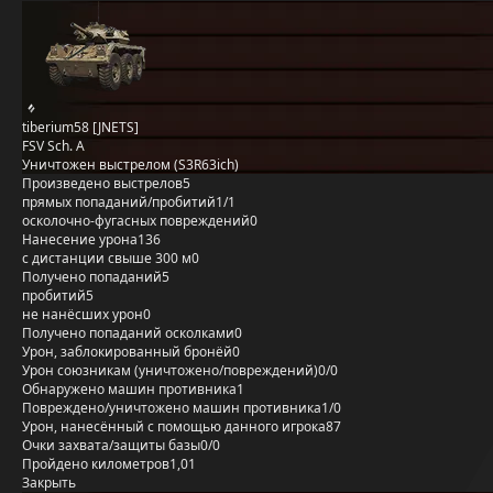
tiberium58 [JNETS]
FSV Sch. A
Уничтожен выстрелом (S3R63ich)
Произведено выстрелов
5
прямых попаданий/пробитий
1/1
осколочно-фугасных повреждений
0
Нанесение урона
136
с дистанции свыше 300 м
0
Получено попаданий
5
пробитий
5
не нанёсших урон
0
Получено попаданий осколками
0
Урон, заблокированный бронёй
0
Урон союзникам (уничтожено/повреждений)
0/0
Обнаружено машин противника
1
Повреждено/уничтожено машин противника
1/0
Урон, нанесённый с помощью данного игрока
87
Очки захвата/защиты базы
0/0
Пройдено километров
1,01
Закрыть