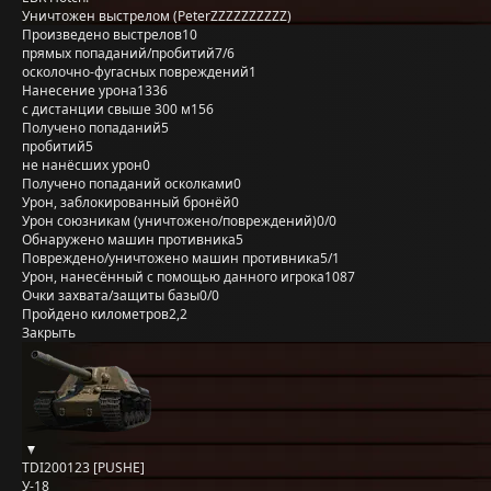
Уничтожен выстрелом (PeterZZZZZZZZZZ)
Произведено выстрелов
10
прямых попаданий/пробитий
7/6
осколочно-фугасных повреждений
1
Нанесение урона
1336
с дистанции свыше 300 м
156
Получено попаданий
5
пробитий
5
не нанёсших урон
0
Получено попаданий осколками
0
Урон, заблокированный бронёй
0
Урон союзникам (уничтожено/повреждений)
0/0
Обнаружено машин противника
5
Повреждено/уничтожено машин противника
5/1
Урон, нанесённый с помощью данного игрока
1087
Очки захвата/защиты базы
0/0
Пройдено километров
2,2
Закрыть
TDI200123 [PUSHE]
У-18