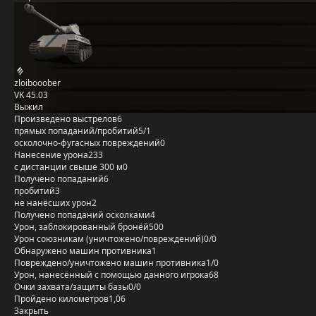
zloibooober
VK 45.03
Выжил
Произведено выстрелов
6
прямых попаданий/пробитий
5/1
осколочно-фугасных повреждений
0
Нанесение урона
233
с дистанции свыше 300 м
0
Получено попаданий
6
пробитий
3
не нанёсших урон
2
Получено попаданий осколками
4
Урон, заблокированный бронёй
500
Урон союзникам (уничтожено/повреждений)
0/0
Обнаружено машин противника
1
Повреждено/уничтожено машин противника
1/0
Урон, нанесённый с помощью данного игрока
68
Очки захвата/защиты базы
0/0
Пройдено километров
1,06
Закрыть