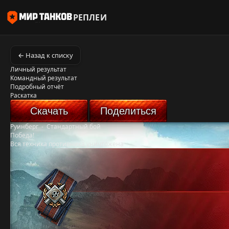
РЕПЛЕИ
← Назад к списку
Личный результат
Командный результат
Подробный отчёт
Раскатка
Скачать
Поделиться
Руинберг
-
Стандартный бой
Победа!
Вся техника противника уничтожена