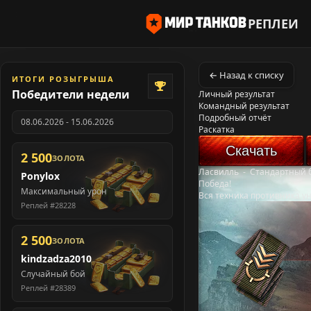
РЕПЛЕИ
← Назад к списку
ИТОГИ РОЗЫГРЫША
Победители недели
Личный результат
Командный результат
Подробный отчёт
08.06.2026 - 15.06.2026
Раскатка
Скачать
2 500
ЗОЛОТА
Ласвилль
-
Стандартный 
Ponylox
Победа!
Максимальный урон
Вся техника противника у
Реплей #28228
2 500
ЗОЛОТА
kindzadza2010
Случайный бой
Реплей #28389