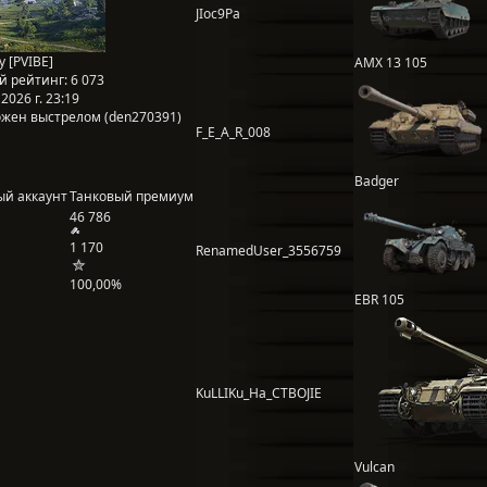
JIoc9Pa
y [PVIBE]
AMX 13 105
й рейтинг:
6 073
2026 г. 23:19
жен выстрелом (den270391)
F_E_A_R_008
Badger
ый аккаунт
Танковый премиум
46 786
1 170
RenamedUser_3556759
100,00%
EBR 105
KuLLIKu_Ha_CTBOJIE
Vulcan