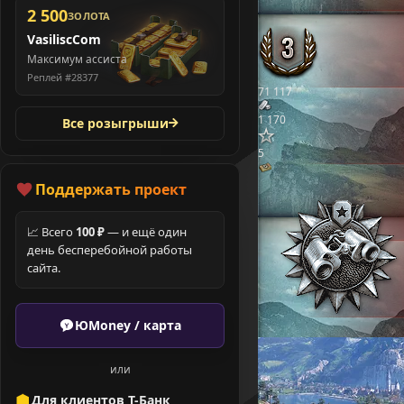
2 500
ЗОЛОТА
VasiliscCom
Максимум ассиста
Реплей #28377
71 117
1 170
Все розыгрыши
5
Поддержать проект
📈 Всего
100 ₽
— и ещё один
день бесперебойной работы
сайта.
ЮMoney / карта
или
Для клиентов Т-Банк