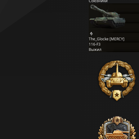
Союзники
The_Glocke [MERCY]
116-F3
Выжил