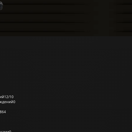
ий
12/10
еждений
0
864
лками
0