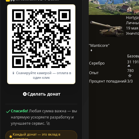
HortyJa
Личны
19 мая 
Уничто
"Manticore"
Базов
31 191
Серебро
780
Опыт
📱 Сканируйте камерой — оплата в
один клик
Процент попаданий
3/3
Сделать донат
Спасибо!
Любая сумма важна — вы
напрямую ускоряете разработку и
улучшаете сервис. 🚀
Каждый донат — это вклад в
развитие