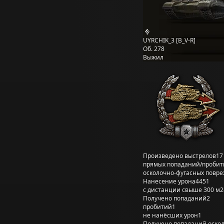
UYRCHIK_3 [B_V-R]
Об. 278
Выжил
Произведено выстрелов
17
прямых попаданий/пробит
осколочно-фугасных повр
Нанесение урона
4451
с дистанции свыше 300 м
2
Получено попаданий
2
пробитий
1
не нанёсших урон
1
Получено попаданий оско