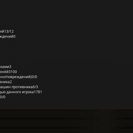
ий
13/12
еждений
0
лками
3
ронёй
3100
ено/повреждений)
0/0
вника
2
машин противника
6/3
ью данного игрока
1781
0/0