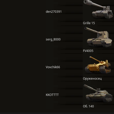
den270391
Grille 15
serg_8000
FV4005
Vovchik66
Оруженосец
KKOTTTT
Об. 140