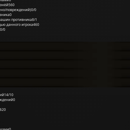
ронёй
560
ено/повреждений)
0/0
вника
0
машин противника
8/1
ью данного игрока
460
0/0
ий
14/10
еждений
0
620
лками
0