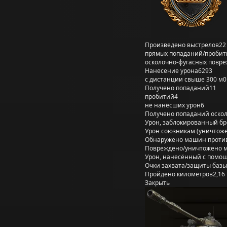
Произведено выстрелов
22
прямых попаданий/пробит
осколочно-фугасных повр
Нанесение урона
6293
с дистанции свыше 300 м
0
Получено попаданий
11
пробитий
4
не нанёсших урон
6
Получено попаданий оско
Урон, заблокированный б
Урон союзникам (уничтож
Обнаружено машин проти
Повреждено/уничтожено 
Урон, нанесённый с помощ
Очки захвата/защиты базы
Пройдено километров
2,16
Закрыть