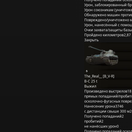
Урон, заблокированный б
Урон союзникам (уничтож
Обнаружено машин проти
Повреждено/уничтожено 
Урон, нанесённый с помощ
Очки захвата/защиты базы
Пройдено километров
2,87
Закрыть
The_Real__ [B_V-R]
B-C 25 t
Выжил
Произведено выстрелов
18
прямых попаданий/пробит
осколочно-фугасных повр
Нанесение урона
3746
с дистанции свыше 300 м
2
Получено попаданий
2
пробитий
2
не нанёсших урон
0
Получено попаданий оско