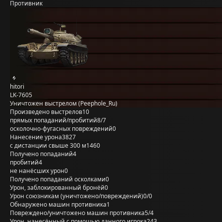
Противник
hitori
LK-7605
Уничтожен выстрелом (Peephole_Ru)
Произведено выстрелов
10
прямых попаданий/пробитий
8/7
осколочно-фугасных повреждений
0
Нанесение урона
3827
с дистанции свыше 300 м
1460
Получено попаданий
4
пробитий
4
не нанёсших урон
0
Получено попаданий осколками
0
Урон, заблокированный бронёй
0
Урон союзникам (уничтожено/повреждений)
0/0
Обнаружено машин противника
1
Повреждено/уничтожено машин противника
5/4
Урон, нанесённый с помощью данного игрока
243