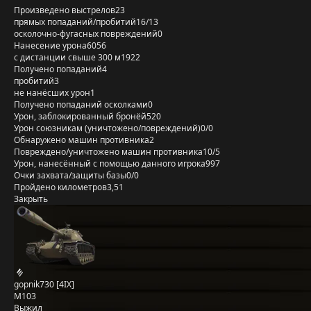
Произведено выстрелов
23
прямых попаданий/пробитий
16/13
осколочно-фугасных повреждений
0
Нанесение урона
6056
с дистанции свыше 300 м
1922
Получено попаданий
4
пробитий
3
не нанёсших урон
1
Получено попаданий осколками
0
Урон, заблокированный бронёй
520
Урон союзникам (уничтожено/повреждений)
0/0
Обнаружено машин противника
2
Повреждено/уничтожено машин противника
10/5
Урон, нанесённый с помощью данного игрока
997
Очки захвата/защиты базы
0/0
Пройдено километров
3,51
Закрыть
gopnik730 [4IX]
M103
Выжил