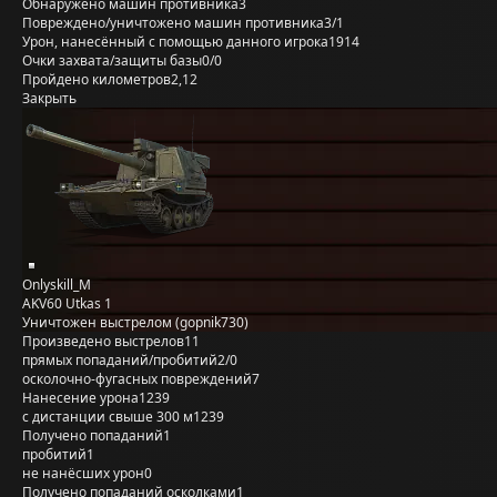
Обнаружено машин противника
3
Повреждено/уничтожено машин противника
3/1
Урон, нанесённый с помощью данного игрока
1914
Очки захвата/защиты базы
0/0
Пройдено километров
2,12
Закрыть
Onlyskill_M
AKV60 Utkas 1
Уничтожен выстрелом (gopnik730)
Произведено выстрелов
11
прямых попаданий/пробитий
2/0
осколочно-фугасных повреждений
7
Нанесение урона
1239
с дистанции свыше 300 м
1239
Получено попаданий
1
пробитий
1
не нанёсших урон
0
Получено попаданий осколками
1