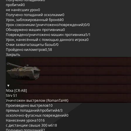
пробитий
0
не нанёсших урон
0
Получено попаданий осколками
0
Урон, заблокированный бронёй
0
Урон союзникам (уничтожено/повреждений)
0/0
Обнаружено машин противника
0
Повреждено/уничтожено машин противника
5/1
Урон, нанесённый с помощью данного игрока
0
Очки захвата/защиты базы
0/0
Пройдено километров
0,58
Закрыть
Ntxa [CR-AB]
Strv S1
Уничтожен выстрелом (RomanTaHK)
Произведено выстрелов
10
прямых попаданий/пробитий
4/3
осколочно-фугасных повреждений
0
Нанесение урона
1016
с дистанции свыше 300 м
618
Получено попаданий
2