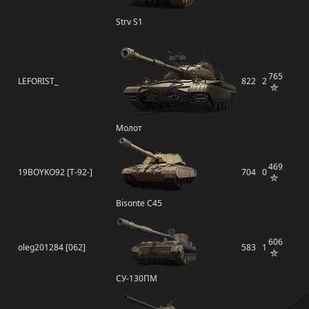
Strv S1
765
LEFORIST_
822
2
Молот
469
19BOYKO92 [T-92-]
704
0
Bisonte C45
606
oleg201284 [062]
583
1
СУ-130ПМ