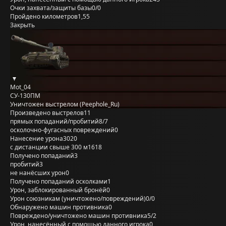
Очки захвата/защиты базы
0/0
Пройдено километров
1,55
Закрыть
Mot_04
СУ-130ПМ
Уничтожен выстрелом (Peephole_Ru)
Произведено выстрелов
11
прямых попаданий/пробитий
8/7
осколочно-фугасных повреждений
0
Нанесение урона
3020
с дистанции свыше 300 м
1618
Получено попаданий
3
пробитий
3
не нанёсших урон
0
Получено попаданий осколками
1
Урон, заблокированный бронёй
0
Урон союзникам (уничтожено/повреждений)
0/0
Обнаружено машин противника
0
Повреждено/уничтожено машин противника
5/2
Урон, нанесённый с помощью данного игрока
0