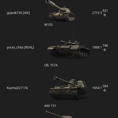
921
gopnik730 [4IX]
2710
3
M103
746
yuras_chita [RSHL]
1868
1
Об. 757А
584
KuzmaZLT174
1654
1
AKV 151