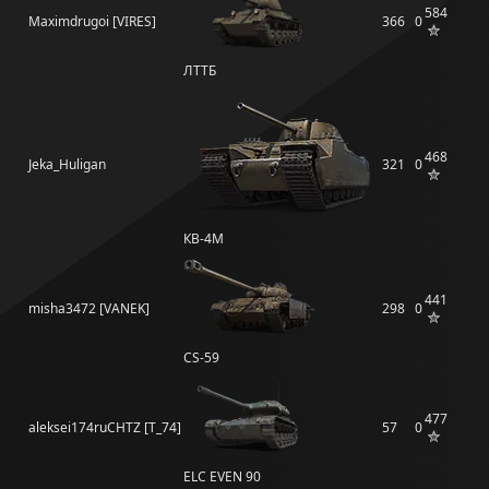
584
Maximdrugoi [VIRES]
366
0
ЛТТБ
468
Jeka_Huligan
321
0
КВ-4М
441
misha3472 [VANEK]
298
0
CS-59
477
aleksei174ruCHTZ [T_74]
57
0
ELC EVEN 90