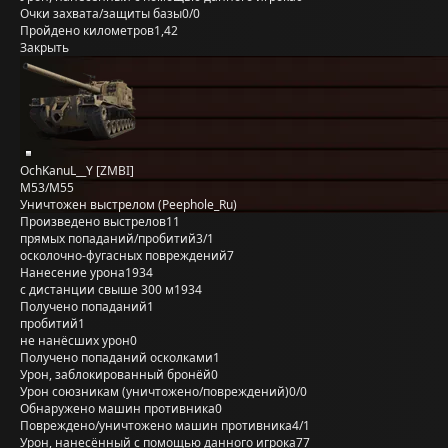
Очки захвата/защиты базы
0/0
Пройдено километров
1,42
Закрыть
OchKanuL__Y [ZMBI]
M53/M55
Уничтожен выстрелом (Peephole_Ru)
Произведено выстрелов
11
прямых попаданий/пробитий
3/1
осколочно-фугасных повреждений
7
Нанесение урона
1934
с дистанции свыше 300 м
1934
Получено попаданий
1
пробитий
1
не нанёсших урон
0
Получено попаданий осколками
1
Урон, заблокированный бронёй
0
Урон союзникам (уничтожено/повреждений)
0/0
Обнаружено машин противника
0
Повреждено/уничтожено машин противника
4/1
Урон, нанесённый с помощью данного игрока
77