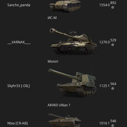
892
Sancho_panda
1554
0
ИС-М
529
___VARNAK____
1276
0
Молот
564
Skyhr33 [-OIL]
1125
1
AKV60 Utkas 1
546
Ntxa [CR-AB]
1016
1