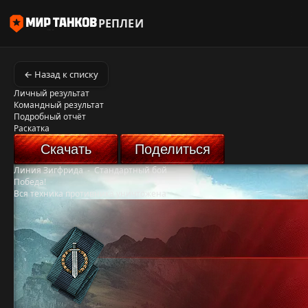
РЕПЛЕИ
← Назад к списку
Личный результат
Командный результат
Подробный отчёт
Раскатка
Скачать
Поделиться
Линия Зигфрида
-
Стандартный бой
Победа!
Вся техника противника уничтожена