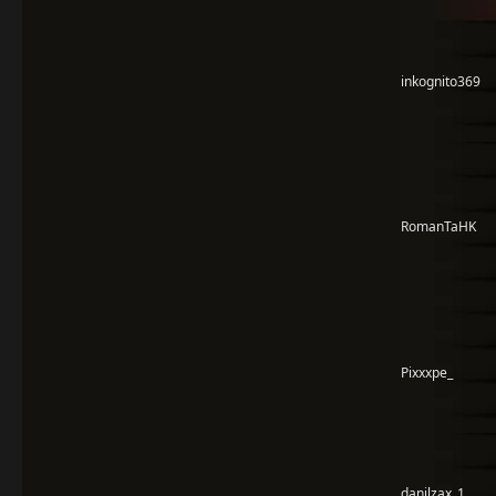
inkognito369
RomanTaHK
Pixxxpe_
danilzax_1