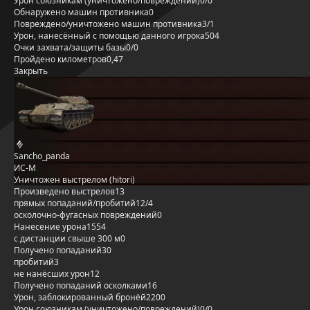
Урон союзникам (уничтожено/повреждений)
0/0
Обнаружено машин противника
0
Повреждено/уничтожено машин противника
3/1
Урон, нанесённый с помощью данного игрока
504
Очки захвата/защиты базы
0/0
Пройдено километров
0,47
Закрыть
Sancho_panda
ИС-М
Уничтожен выстрелом (hitori)
Произведено выстрелов
13
прямых попаданий/пробитий
12/4
осколочно-фугасных повреждений
0
Нанесение урона
1554
с дистанции свыше 300 м
0
Получено попаданий
30
пробитий
3
не нанёсших урон
12
Получено попаданий осколками
16
Урон, заблокированный бронёй
2200
Урон союзникам (уничтожено/повреждений)
0/0