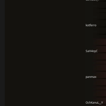
kotferro
SaH4oyC
panmax
OchKanuL__Y