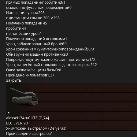
прямых попаданий/пробитий
3/1
осколочно-фугасных повреждений
0
Нанесение урона
298
с дистанции свыше 300 м
298
Получено попаданий
5
пробитий
4
не нанёсших урон
1
Получено попаданий осколками
1
Урон, заблокированный бронёй
0
Урон союзникам (уничтожено/повреждений)
0/0
Обнаружено машин противника
0
Повреждено/уничтожено машин противника
1/0
Урон, нанесённый с помощью данного игрока
312
Очки захвата/защиты базы
0/0
Пройдено километров
1,37
Закрыть
aleksei174ruCHTZ [T_74]
ELC EVEN 90
Уничтожен выстрелом (Denjeras)
Произведено выстрелов
1