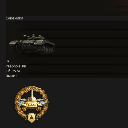
Союзники
Peephole_Ru
Об. 757А
Выжил