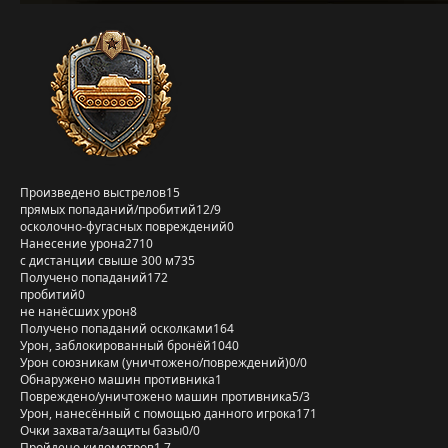
Произведено выстрелов
15
прямых попаданий/пробитий
12/9
осколочно-фугасных повреждений
0
Нанесение урона
2710
с дистанции свыше 300 м
735
Получено попаданий
172
пробитий
0
не нанёсших урон
8
Получено попаданий осколками
164
Урон, заблокированный бронёй
1040
Урон союзникам (уничтожено/повреждений)
0/0
Обнаружено машин противника
1
Повреждено/уничтожено машин противника
5/3
Урон, нанесённый с помощью данного игрока
171
Очки захвата/защиты базы
0/0
Пройдено километров
1,7