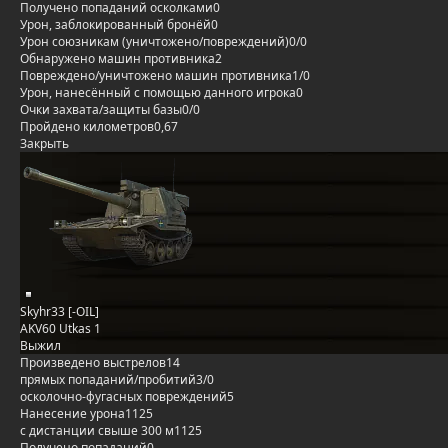
Получено попаданий осколками
0
Урон, заблокированный бронёй
0
Урон союзникам (уничтожено/повреждений)
0/0
Обнаружено машин противника
2
Повреждено/уничтожено машин противника
1/0
Урон, нанесённый с помощью данного игрока
0
Очки захвата/защиты базы
0/0
Пройдено километров
0,67
Закрыть
Skyhr33 [-OIL]
AKV60 Utkas 1
Выжил
Произведено выстрелов
14
прямых попаданий/пробитий
3/0
осколочно-фугасных повреждений
5
Нанесение урона
1125
с дистанции свыше 300 м
1125
Получено попаданий
0