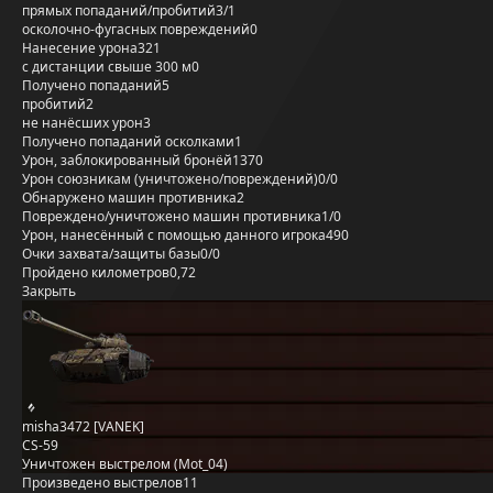
прямых попаданий/пробитий
3/1
осколочно-фугасных повреждений
0
Нанесение урона
321
с дистанции свыше 300 м
0
Получено попаданий
5
пробитий
2
не нанёсших урон
3
Получено попаданий осколками
1
Урон, заблокированный бронёй
1370
Урон союзникам (уничтожено/повреждений)
0/0
Обнаружено машин противника
2
Повреждено/уничтожено машин противника
1/0
Урон, нанесённый с помощью данного игрока
490
Очки захвата/защиты базы
0/0
Пройдено километров
0,72
Закрыть
misha3472 [VANEK]
CS-59
Уничтожен выстрелом (Mot_04)
Произведено выстрелов
11