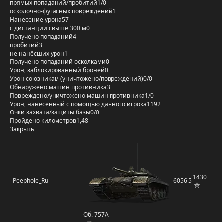
прямых попаданий/пробитий
1/0
осколочно-фугасных повреждений
1
Нанесение урона
57
с дистанции свыше 300 м
0
Получено попаданий
4
пробитий
3
не нанёсших урон
1
Получено попаданий осколками
0
Урон, заблокированный бронёй
0
Урон союзникам (уничтожено/повреждений)
0/0
Обнаружено машин противника
3
Повреждено/уничтожено машин противника
1/0
Урон, нанесённый с помощью данного игрока
1192
Очки захвата/защиты базы
0/0
Пройдено километров
1,48
Закрыть
1430
Peephole_Ru
6056
5
Об. 757А