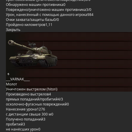
Обнаружено машин противника
0
Повреждено/уничтожено машин противника
3/0
Урон, нанесённый с помощью данного игрока
984
Очки захвата/защиты базы
0/0
Пройдено километров
1,11
Закрыть
___VARNAK____
Молот
Уничтожен выстрелом (hitori)
Произведено выстрелов
4
прямых попаданий/пробитий
4/3
осколочно-фугасных повреждений
0
Нанесение урона
1276
с дистанции свыше 300 м
0
Получено попаданий
3
пробитий
3
не нанёсших урон
0