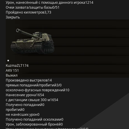
Урон, нанесённый с помощью данного игрока
1214
Очки захвата/защиты базы
0/51
Пройдено километров
3,73
Закрыть
KuzmaZLT174
AKV 151
Выжил
Произведено выстрелов
14
прямых попаданий/пробитий
3/0
осколочно-фугасных повреждений
10
Нанесение урона
1654
с дистанции свыше 300 м
1654
Получено попаданий
0
пробитий
0
не нанёсших урон
0
Получено попаданий осколками
0
Урон, заблокированный бронёй
0