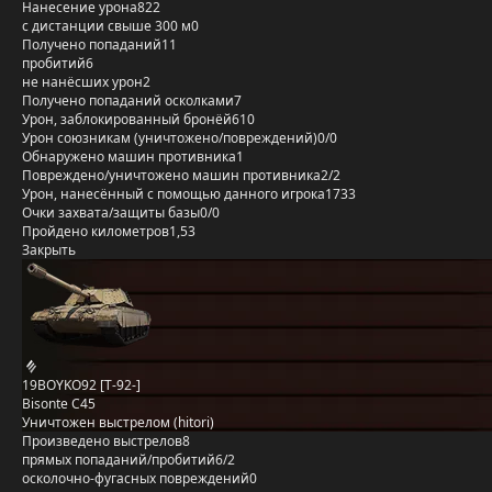
Нанесение урона
822
с дистанции свыше 300 м
0
Получено попаданий
11
пробитий
6
не нанёсших урон
2
Получено попаданий осколками
7
Урон, заблокированный бронёй
610
Урон союзникам (уничтожено/повреждений)
0/0
Обнаружено машин противника
1
Повреждено/уничтожено машин противника
2/2
Урон, нанесённый с помощью данного игрока
1733
Очки захвата/защиты базы
0/0
Пройдено километров
1,53
Закрыть
19BOYKO92 [T-92-]
Bisonte C45
Уничтожен выстрелом (hitori)
Произведено выстрелов
8
прямых попаданий/пробитий
6/2
осколочно-фугасных повреждений
0