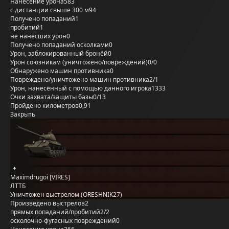
Нанесение урона
583
с дистанции свыше 300 м
94
Получено попаданий
1
пробитий
1
не нанёсших урон
0
Получено попаданий осколками
0
Урон, заблокированный бронёй
0
Урон союзникам (уничтожено/повреждений)
0/0
Обнаружено машин противника
0
Повреждено/уничтожено машин противника
2/1
Урон, нанесённый с помощью данного игрока
1333
Очки захвата/защиты базы
0/13
Пройдено километров
0,91
Закрыть
Maximdrugoi [VIRES]
ЛТТБ
Уничтожен выстрелом (ORESHNIK27)
Произведено выстрелов
2
прямых попаданий/пробитий
2/2
осколочно-фугасных повреждений
0