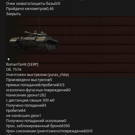
Очки захвата/защиты базы
0/0
Пройдено километров
0,46
Закрыть
RomanTaHK [SERP]
Об. 757А
Уничтожен выстрелом (yuras_chita)
Произведено выстрелов
5
прямых попаданий/пробитий
3/3
осколочно-фугасных повреждений
0
Нанесение урона
1282
с дистанции свыше 300 м
0
Получено попаданий
5
пробитий
4
не нанёсших урон
1
Получено попаданий осколками
0
Урон, заблокированный бронёй
390
Урон союзникам (уничтожено/повреждений)
0/0