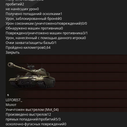
пробитий
2
не нанёсших урон
0
Получено попаданий осколками
1
Урон, заблокированный бронёй
0
Урон союзникам (уничтожено/повреждений)
0/0
Обнаружено машин противника
0
Повреждено/уничтожено машин противника
3/1
Урон, нанесённый с помощью данного игрока
0
Очки захвата/защиты базы
0/1
Пройдено километров
0,64
Закрыть
LEFORIST_
Молот
Уничтожен выстрелом (Mot_04)
Произведено выстрелов
12
прямых попаданий/пробитий
5/3
осколочно-фугасных повреждений
0