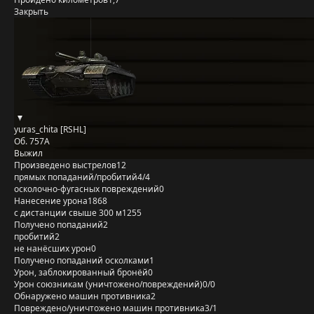
Закрыть
yuras_chita [RSHL]
Об. 757А
Выжил
Произведено выстрелов
12
прямых попаданий/пробитий
4/4
осколочно-фугасных повреждений
0
Нанесение урона
1868
с дистанции свыше 300 м
1255
Получено попаданий
2
пробитий
2
не нанёсших урон
0
Получено попаданий осколками
1
Урон, заблокированный бронёй
0
Урон союзникам (уничтожено/повреждений)
0/0
Обнаружено машин противника
2
Повреждено/уничтожено машин противника
3/1