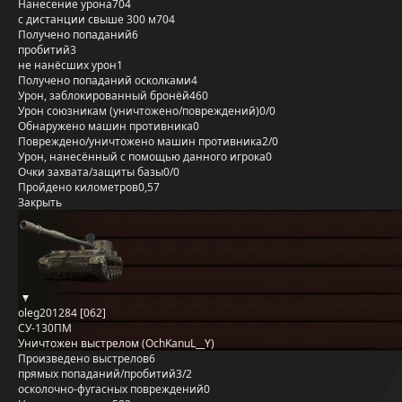
Нанесение урона
704
с дистанции свыше 300 м
704
Получено попаданий
6
пробитий
3
не нанёсших урон
1
Получено попаданий осколками
4
Урон, заблокированный бронёй
460
Урон союзникам (уничтожено/повреждений)
0/0
Обнаружено машин противника
0
Повреждено/уничтожено машин противника
2/0
Урон, нанесённый с помощью данного игрока
0
Очки захвата/защиты базы
0/0
Пройдено километров
0,57
Закрыть
oleg201284 [062]
СУ-130ПМ
Уничтожен выстрелом (OchKanuL__Y)
Произведено выстрелов
6
прямых попаданий/пробитий
3/2
осколочно-фугасных повреждений
0