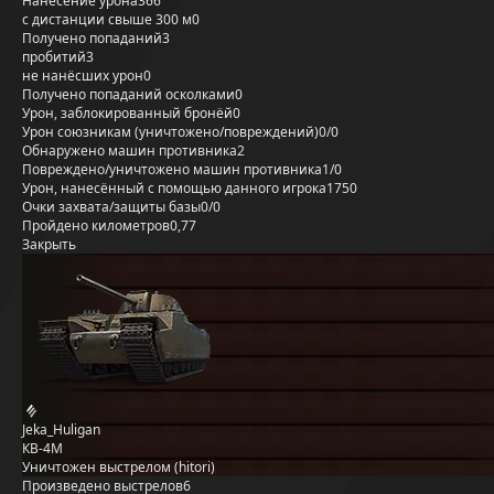
Нанесение урона
366
с дистанции свыше 300 м
0
Получено попаданий
3
пробитий
3
не нанёсших урон
0
Получено попаданий осколками
0
Урон, заблокированный бронёй
0
Урон союзникам (уничтожено/повреждений)
0/0
Обнаружено машин противника
2
Повреждено/уничтожено машин противника
1/0
Урон, нанесённый с помощью данного игрока
1750
Очки захвата/защиты базы
0/0
Пройдено километров
0,77
Закрыть
Jeka_Huligan
КВ-4М
Уничтожен выстрелом (hitori)
Произведено выстрелов
6