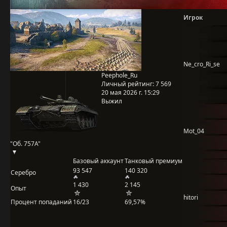
Игрок
Ne_cro_Ri_se
Peephole_Ru
Личный рейтинг:
7 569
20 мая 2026 г. 15:29
Выжил
Mot_04
"Об. 757А"
Базовый аккаунт
Танковый премиум
93 547
140 320
Серебро
1 430
2 145
Опыт
hitori
Процент попаданий
16/23
69,57%