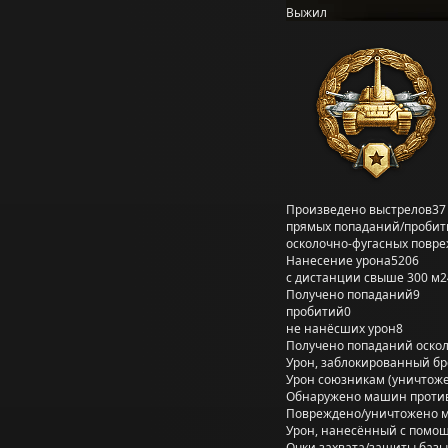
Выжил
Произведено выстрелов
37
прямых попаданий/пробит
осколочно-фугасных повр
Нанесение урона
5206
с дистанции свыше 300 м
2
Получено попаданий
9
пробитий
0
не нанёсших урон
8
Получено попаданий оско
Урон, заблокированный б
Урон союзникам (уничтож
Обнаружено машин проти
Повреждено/уничтожено 
Урон, нанесённый с помощ
Очки захвата/защиты базы