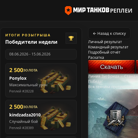
РЕПЛЕИ
← Назад к списку
ИТОГИ РОЗЫГРЫША
Победители недели
Личный результат
Командный результат
Подробный отчёт
08.06.2026 - 15.06.2026
Раскатка
Скачать
2 500
ЗОЛОТА
Линия Зигфрида
-
Станда
Ponylox
Победа!
Максимальный урон
Вся техника противника у
Реплей #28228
2 500
ЗОЛОТА
kindzadza2010
Случайный бой
Реплей #28389