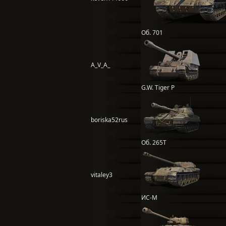
Об. 701
A_V_A_
G.W. Tiger P
boriska52rus
Об. 265Т
vitaley3
ИС-М