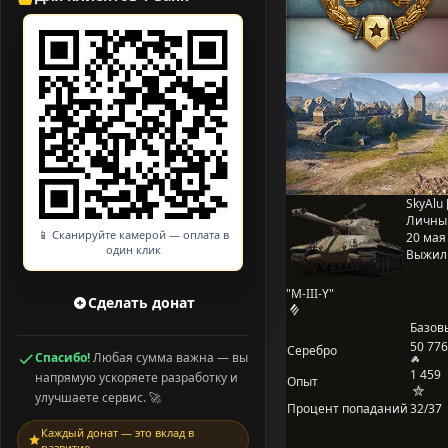
SkyAlu 
Личны
📱 Сканируйте камерой — оплата в
20 мая 
один клик
Выжил
"M-III-Y"
Сделать донат
Базов
50 776
Серебро
Спасибо!
Любая сумма важна — вы
1 459
напрямую ускоряете разработку и
Опыт
улучшаете сервис. 🚀
Процент попаданий
32/37
Каждый донат — это вклад в
развитие