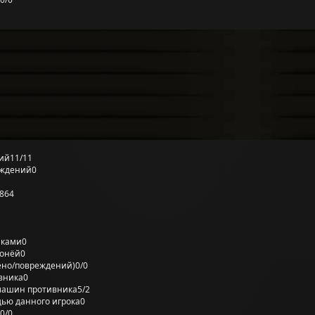
ий
11/11
еждений
0
864
лками
0
ронёй
0
ено/повреждений)
0/0
вника
0
машин противника
5/2
ью данного игрока
0
0/0