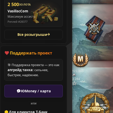
2 500
ЗОЛОТА
VasiliscCom
Максимум ассиста
Реплей #28377
Все розыгрыши
Поддержать проект
🎯 Поддержка проекта — это как
апгрейд танка:
сильнее,
123 893
быстрее, надёжнее.
3 284
ЮMoney / карта
или
Для клиентов Т-Банк