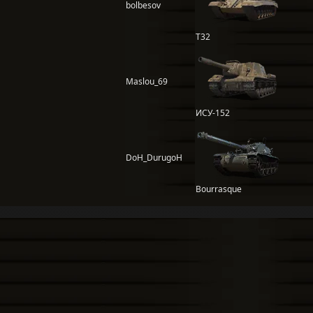
bolbesov
T32
Maslou_69
ИСУ-152
DoH_DurugoH
Bourrasque