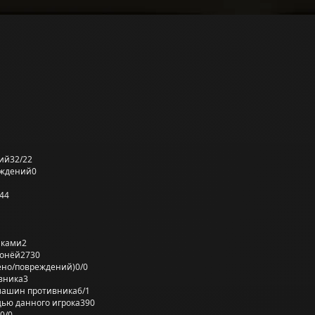
ий
32/22
еждений
0
44
лками
2
ронёй
2730
ено/повреждений)
0/0
вника
3
машин противника
6/1
ью данного игрока
390
0/0