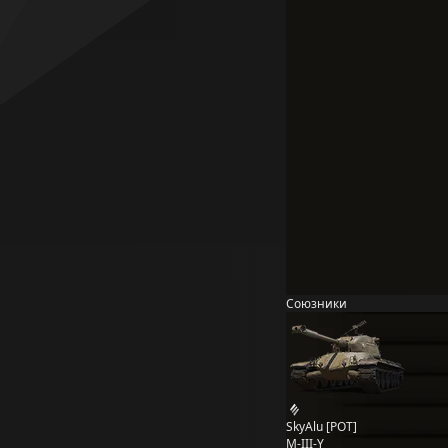
Союзники
SkyAlu [POT]
M-III-Y