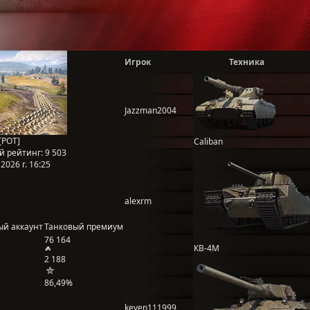
Игрок
Техника
Jazzman2004
[POT]
Caliban
й рейтинг:
9 503
2026 г. 16:25
alexrm
ый аккаунт
Танковый премиум
76 164
КВ-4М
2 188
86,49%
keven111999