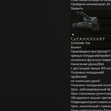
Пройдено километров
1,44
Закрыть
T_u_P_A_H_H_O_3_A_B_P
Schneider Oie
Выжил
Произведено выстрелов
17
прямых попаданий/пробит
осколочно-фугасных повр
Нанесение урона
2864
с дистанции свыше 300 м
2
Получено попаданий
0
пробитий
0
не нанёсших урон
0
Получено попаданий оско
Урон, заблокированный б
Урон союзникам (уничтож
Обнаружено машин проти
Повреждено/уничтожено 
Урон, нанесённый с помощ
Очки захвата/защиты базы