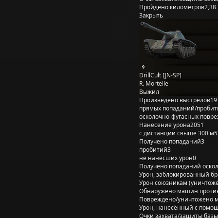
Пройдено километров
2,38
Закрыть
DrillCult [JN-SP]
R. Mortelle
Выжил
Произведено выстрелов
19
прямых попаданий/пробит
осколочно-фугасных повр
Нанесение урона
2051
с дистанции свыше 300 м
5
Получено попаданий
3
пробитий
3
не нанёсших урон
0
Получено попаданий оско
Урон, заблокированный б
Урон союзникам (уничтож
Обнаружено машин проти
Повреждено/уничтожено 
Урон, нанесённый с помощ
Очки захвата/защиты базы