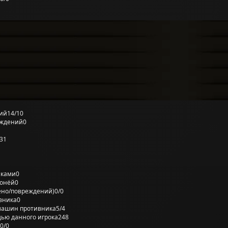
ий
14/10
еждений
0
31
лками
0
ронёй
0
ено/повреждений)
0/0
вника
0
машин противника
5/4
ью данного игрока
248
0/0