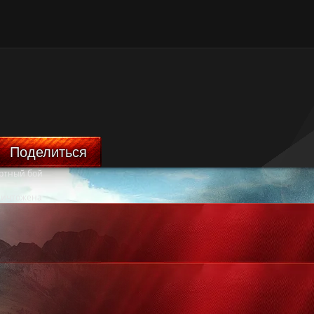
Поделиться
ртный бой
ничтожена