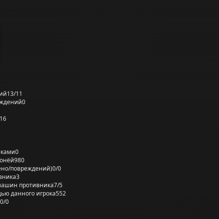
ий
13/11
еждений
0
16
лками
0
ронёй
980
ено/повреждений)
0/0
вника
3
машин противника
7/5
ью данного игрока
552
0/0