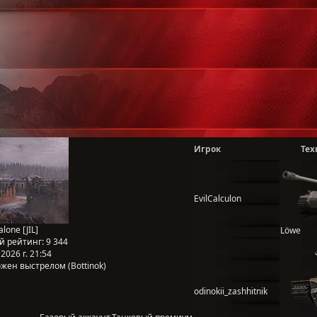
Игрок
Тех
EvilCalculon
alone [JIL]
Löwe
й рейтинг:
9 344
2026 г. 21:54
жен выстрелом (Bottinok)
odinokii_zashhitnik