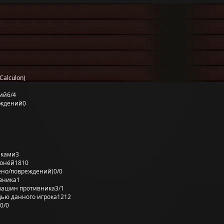
Calculon)
ий
6/4
еждений
0
лками
3
ронёй
1810
ено/повреждений)
0/0
вника
1
машин противника
3/1
ью данного игрока
1212
0/0