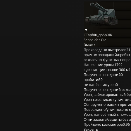
CTapbIu_go6p9IK
Schneider Oie
Выжил
Произведено выстрелов
21
прямых попаданий/пробит
осколочно-фугасных повр
Нанесение урона
1792
с дистанции свыше 300 м
1
Получено попаданий
0
пробитий
0
не нанёсших урон
0
Получено попаданий оско
Урон, заблокированный б
Урон союзникам (уничтож
Обнаружено машин проти
Повреждено/уничтожено 
Урон, нанесённый с помощ
Очки захвата/защиты базы
Пройдено километров
0,96
Закрыть