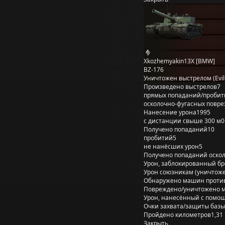
Xkozhemyakin13X [BMW]
BZ-176
Уничтожен выстрелом (Evil
Произведено выстрелов
7
прямых попаданий/пробит
осколочно-фугасных повр
Нанесение урона
1995
с дистанции свыше 300 м
0
Получено попаданий
10
пробитий
5
не нанёсших урон
5
Получено попаданий оско
Урон, заблокированный б
Урон союзникам (уничтож
Обнаружено машин проти
Повреждено/уничтожено 
Урон, нанесённый с помощ
Очки захвата/защиты базы
Пройдено километров
1,31
Закрыть