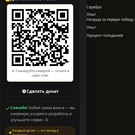
Серебро
Опыт
Награда за первую победу в
Опыт
Процент попаданий
📱 Сканируйте камерой — оплата в
один клик
Сделать донат
Спасибо!
Любая сумма важна — вы
напрямую ускоряете разработку и
улучшаете сервис. 🚀
Каждый донат — это вклад в
развитие