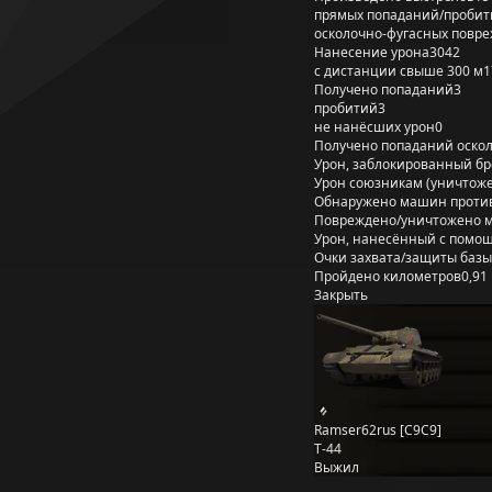
прямых попаданий/пробит
осколочно-фугасных повр
Нанесение урона
3042
с дистанции свыше 300 м
1
Получено попаданий
3
пробитий
3
не нанёсших урон
0
Получено попаданий оско
Урон, заблокированный б
Урон союзникам (уничтож
Обнаружено машин проти
Повреждено/уничтожено 
Урон, нанесённый с помощ
Очки захвата/защиты базы
Пройдено километров
0,91
Закрыть
Ramser62rus [C9C9]
Т-44
Выжил