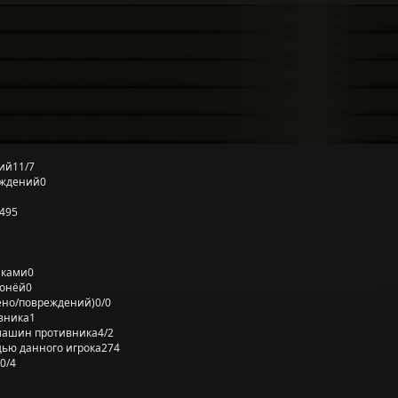
ий
11/7
еждений
0
495
лками
0
ронёй
0
ено/повреждений)
0/0
вника
1
машин противника
4/2
ью данного игрока
274
0/4