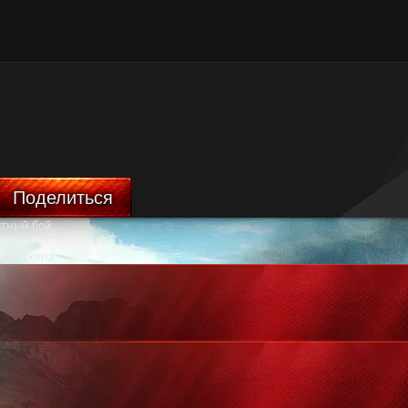
Поделиться
ртный бой
ничтожена