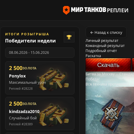
РЕПЛЕИ
← Назад к списку
ИТОГИ РОЗЫГРЫША
Победители недели
Личный результат
Командный результат
Подробный отчёт
08.06.2026 - 15.06.2026
Раскатка
Скачать
2 500
ЗОЛОТА
Битва за Москву
-
Станда
Ponylox
Победа!
Максимальный урон
Вся техника противника у
Реплей #28228
2 500
ЗОЛОТА
kindzadza2010
Случайный бой
Реплей #28389