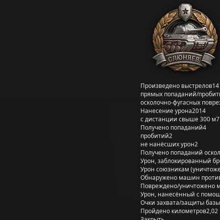
Произведено выстрелов
14
прямых попаданий/пробит
осколочно-фугасных повр
Нанесение урона
2014
с дистанции свыше 300 м
7
Получено попаданий
4
пробитий
2
не нанёсших урон
2
Получено попаданий оско
Урон, заблокированный б
Урон союзникам (уничтож
Обнаружено машин проти
Повреждено/уничтожено 
Урон, нанесённый с помощ
Очки захвата/защиты базы
Пройдено километров
2,02
Закрыть