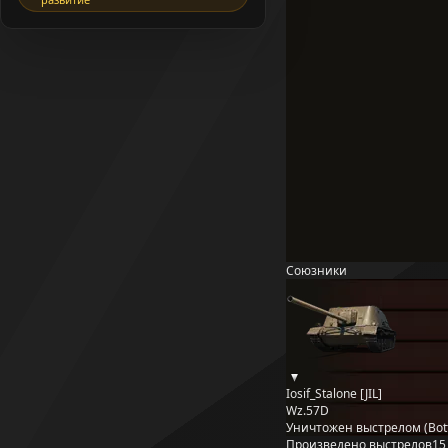
Союзники
Iosif_Stalone [JIL]
Wz.57D
Уничтожен выстрелом (Bott
Произведено выстрелов
15