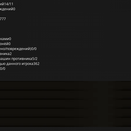
ий
14/11
еждений
0
777
лками
0
ронёй
0
ено/повреждений)
0/0
вника
2
машин противника
5/2
ью данного игрока
362
0/0