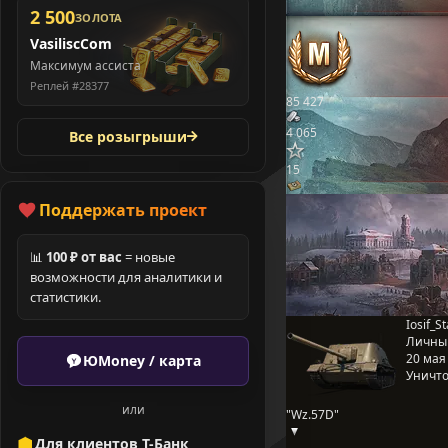
2 500
ЗОЛОТА
VasiliscCom
Максимум ассиста
Реплей #28377
85 427
4 065
Все розыгрыши
15
Поддержать проект
📊
100 ₽ от вас
= новые
возможности для аналитики и
статистики.
Iosif_St
Личны
20 мая 
ЮMoney / карта
Уничто
или
"Wz.57D"
Для клиентов Т-Банк