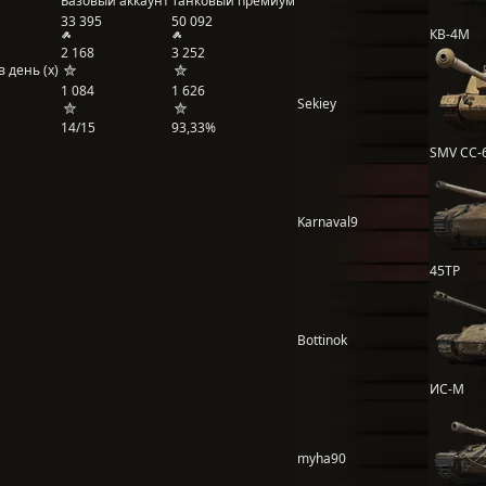
Базовый аккаунт
Танковый премиум
33 395
50 092
КВ-4М
2 168
3 252
 день (x)
1 084
1 626
Sekiey
14/15
93,33%
SMV CC-
Karnaval9
45TP
Bottinok
ИС-М
myha90