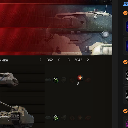
2
362
0
3
3042
2
ника
3