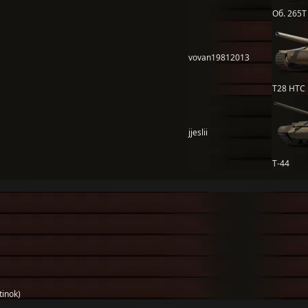
Об. 265Т
vovan19812013
T28 HTC
jjeslii
Т-44
inok)