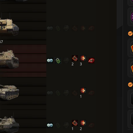
67
2
3
1
1
2