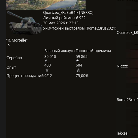
Quartzex_kRaSaB4ik [NERRO]
Личный рейтинг:
6 922
20 мая 2026 г. 22:13
Уничтожен выстрелом (Roma23rus2021)
Quartzex_k
"R. Mortelle"
Базовый аккаунт
Танковый премиум
39 910
59 865
Серебро
403
604
Niczzz
Опыт
Процент попаданий
9/12
75,00%
Roma23rus
lekksei