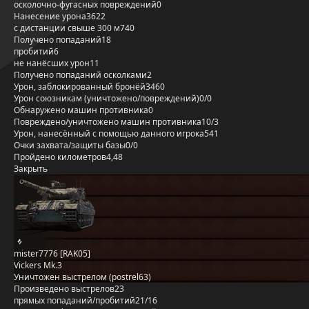
осколочно-фугасных повреждений
0
Нанесение урона
3622
с дистанции свыше 300 м
740
Получено попаданий
18
пробитий
6
не нанёсших урон
11
Получено попаданий осколками
2
Урон, заблокированный бронёй
3460
Урон союзникам (уничтожено/повреждений)
0/0
Обнаружено машин противника
0
Повреждено/уничтожено машин противника
10/3
Урон, нанесённый с помощью данного игрока
541
Очки захвата/защиты базы
0/0
Пройдено километров
4,48
Закрыть
mister7776 [RAK05]
Vickers Mk.3
Уничтожен выстрелом (postrel63)
Произведено выстрелов
23
прямых попаданий/пробитий
21/16