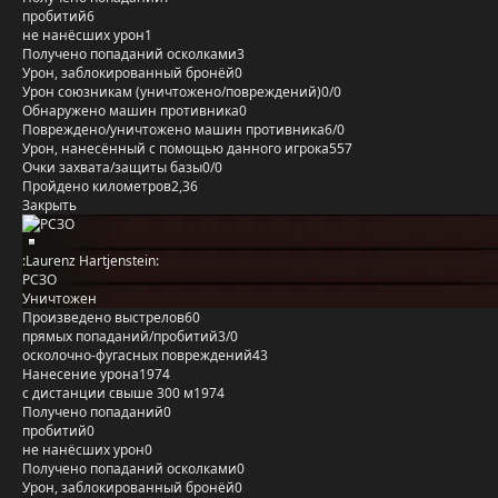
пробитий
6
не нанёсших урон
1
Получено попаданий осколками
3
Урон, заблокированный бронёй
0
Урон союзникам (уничтожено/повреждений)
0/0
Обнаружено машин противника
0
Повреждено/уничтожено машин противника
6/0
Урон, нанесённый с помощью данного игрока
557
Очки захвата/защиты базы
0/0
Пройдено километров
2,36
Закрыть
:Laurenz Hartjenstein:
РСЗО
Уничтожен
Произведено выстрелов
60
прямых попаданий/пробитий
3/0
осколочно-фугасных повреждений
43
Нанесение урона
1974
с дистанции свыше 300 м
1974
Получено попаданий
0
пробитий
0
не нанёсших урон
0
Получено попаданий осколками
0
Урон, заблокированный бронёй
0