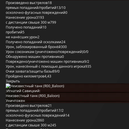
Произведено выстрелов
18
прямых попаданий/пробитий
13/10
осколочно-фугасных повреждений
0
Нанесение урона
3193
с дистанции свыше 300 м
799
Получено попаданий
10
пробитий
5
не нанёсших урон
2
Получено попаданий осколками
24
Урон, заблокированный бронёй
300
Урон союзникам (уничтожено/повреждений)
0/0
Обнаружено машин противника
0
Повреждено/уничтожено машин противника
9/2
Урон, нанесённый с помощью данного игрока
935
Очки захвата/защиты базы
89/0
Пройдено километров
4,43
Закрыть
:Игнатий Савицкий:
Неизвестный танк (R00_Baloon)
Уничтожен
Произведено выстрелов
21
прямых попаданий/пробитий
17/2
осколочно-фугасных повреждений
14
Нанесение урона
2860
с дистанции свыше 300 м
245