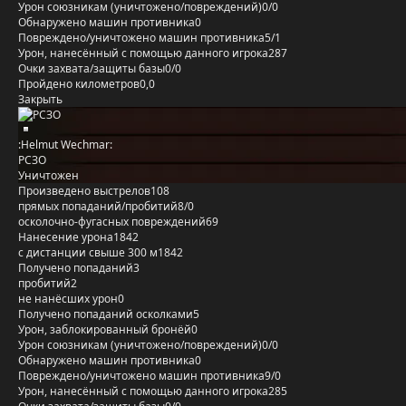
Урон союзникам (уничтожено/повреждений)
0/0
Обнаружено машин противника
0
Повреждено/уничтожено машин противника
5/1
Урон, нанесённый с помощью данного игрока
287
Очки захвата/защиты базы
0/0
Пройдено километров
0,0
Закрыть
:Helmut Wechmar:
РСЗО
Уничтожен
Произведено выстрелов
108
прямых попаданий/пробитий
8/0
осколочно-фугасных повреждений
69
Нанесение урона
1842
с дистанции свыше 300 м
1842
Получено попаданий
3
пробитий
2
не нанёсших урон
0
Получено попаданий осколками
5
Урон, заблокированный бронёй
0
Урон союзникам (уничтожено/повреждений)
0/0
Обнаружено машин противника
0
Повреждено/уничтожено машин противника
9/0
Урон, нанесённый с помощью данного игрока
285