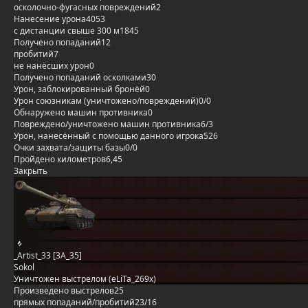
осколочно-фугасных повреждений
2
Нанесение урона
4053
с дистанции свыше 300 м
1845
Получено попаданий
12
пробитий
7
не нанёсших урон
0
Получено попаданий осколками
30
Урон, заблокированный бронёй
0
Урон союзникам (уничтожено/повреждений)
0/0
Обнаружено машин противника
0
Повреждено/уничтожено машин противника
6/3
Урон, нанесённый с помощью данного игрока
526
Очки захвата/защиты базы
0/0
Пройдено километров
6,45
Закрыть
_Artist_33 [3A_35]
Sokol
Уничтожен выстрелом (eLiTa_269x)
Произведено выстрелов
25
прямых попаданий/пробитий
23/16