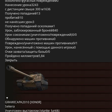
осколочно-фугасных повреждений
0
Нанесение урона
3243
с дистанции свыше 300 м
1636
Получено попаданий
13
пробитий
10
не нанёсших урон
3
Получено попаданий осколками
1
Урон, заблокированный бронёй
840
Урон союзникам (уничтожено/повреждений)
0/0
Обнаружено машин противника
0
Повреждено/уничтожено машин противника
9/1
Урон, нанесённый с помощью данного игрока
0
Очки захвата/защиты базы
0/0
Пройдено километров
5,84
Закрыть
GRAWICAPA2010 [X0N0R]
Sekera
Уничтожен выстрелом (vtanke_luntik)