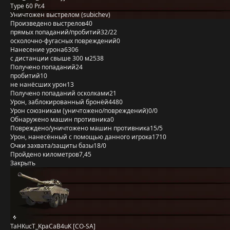
Type 60 Pr.4
Уничтожен выстрелом (subichev)
Произведено выстрелов
40
прямых попаданий/пробитий
32/22
осколочно-фугасных повреждений
0
Нанесение урона
6306
с дистанции свыше 300 м
2538
Получено попаданий
24
пробитий
10
не нанёсших урон
13
Получено попаданий осколками
21
Урон, заблокированный бронёй
4480
Урон союзникам (уничтожено/повреждений)
0/0
Обнаружено машин противника
0
Повреждено/уничтожено машин противника
15/5
Урон, нанесённый с помощью данного игрока
1710
Очки захвата/защиты базы
18/0
Пройдено километров
7,45
Закрыть
TaHKucT_KpaCaB4uK [CO-SA]