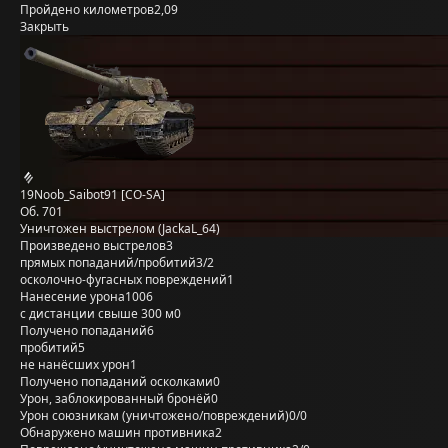
Пройдено километров
2,09
Закрыть
19Noob_Saibot91 [CO-SA]
Об. 701
Уничтожен выстрелом (JackaL_64)
Произведено выстрелов
3
прямых попаданий/пробитий
3/2
осколочно-фугасных повреждений
1
Нанесение урона
1006
с дистанции свыше 300 м
0
Получено попаданий
6
пробитий
5
не нанёсших урон
1
Получено попаданий осколками
0
Урон, заблокированный бронёй
0
Урон союзникам (уничтожено/повреждений)
0/0
Обнаружено машин противника
2