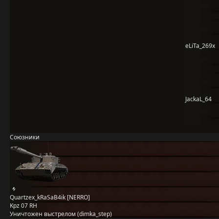
eLiTa_269x
JackaL_64
Союзники
Quartzex_kRaSaB4ik [NERRO]
Kpz 07 RH
Уничтожен выстрелом (dimka_step)