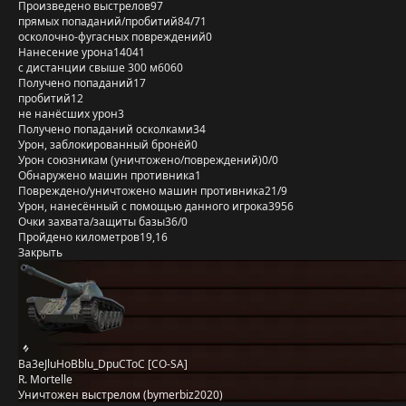
Произведено выстрелов
97
прямых попаданий/пробитий
84/71
осколочно-фугасных повреждений
0
Нанесение урона
14041
с дистанции свыше 300 м
6060
Получено попаданий
17
пробитий
12
не нанёсших урон
3
Получено попаданий осколками
34
Урон, заблокированный бронёй
0
Урон союзникам (уничтожено/повреждений)
0/0
Обнаружено машин противника
1
Повреждено/уничтожено машин противника
21/9
Урон, нанесённый с помощью данного игрока
3956
Очки захвата/защиты базы
36/0
Пройдено километров
19,16
Закрыть
Ba3eJluHoBblu_DpuCToC [CO-SA]
R. Mortelle
Уничтожен выстрелом (bymerbiz2020)