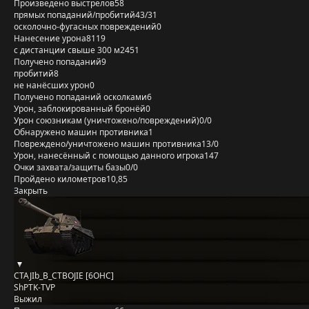
Произведено выстрелов
58
прямых попаданий/пробитий
43/31
осколочно-фугасных повреждений
0
Нанесение урона
8119
с дистанции свыше 300 м
2451
Получено попаданий
9
пробитий
8
не нанёсших урон
0
Получено попаданий осколками
6
Урон, заблокированный бронёй
0
Урон союзникам (уничтожено/повреждений)
0/0
Обнаружено машин противника
1
Повреждено/уничтожено машин противника
13/0
Урон, нанесённый с помощью данного игрока
147
Очки захвата/защиты базы
0/0
Пройдено километров
10,85
Закрыть
CTAJIb_B_CTBOJIE [6OHC]
ShPTK-TVP
Выжил