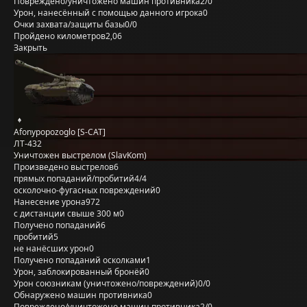
Повреждено/уничтожено машин противника
2/0
Урон, нанесённый с помощью данного игрока
0
Очки захвата/защиты базы
0/0
Пройдено километров
2,06
Закрыть
Afonypopozoglo [S-CAT]
ЛТ-432
Уничтожен выстрелом (SlavKom)
Произведено выстрелов
6
прямых попаданий/пробитий
4/4
осколочно-фугасных повреждений
0
Нанесение урона
972
с дистанции свыше 300 м
0
Получено попаданий
6
пробитий
5
не нанёсших урон
0
Получено попаданий осколками
1
Урон, заблокированный бронёй
0
Урон союзникам (уничтожено/повреждений)
0/0
Обнаружено машин противника
0
Повреждено/уничтожено машин противника
2/0