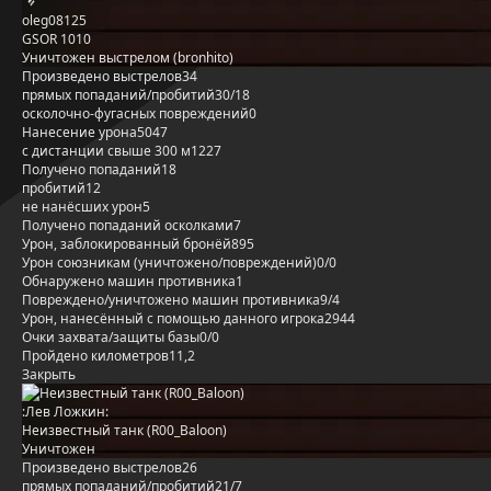
oleg08125
GSOR 1010
Уничтожен выстрелом (bronhito)
Произведено выстрелов
34
прямых попаданий/пробитий
30/18
осколочно-фугасных повреждений
0
Нанесение урона
5047
с дистанции свыше 300 м
1227
Получено попаданий
18
пробитий
12
не нанёсших урон
5
Получено попаданий осколками
7
Урон, заблокированный бронёй
895
Урон союзникам (уничтожено/повреждений)
0/0
Обнаружено машин противника
1
Повреждено/уничтожено машин противника
9/4
Урон, нанесённый с помощью данного игрока
2944
Очки захвата/защиты базы
0/0
Пройдено километров
11,2
Закрыть
:Лев Ложкин:
Неизвестный танк (R00_Baloon)
Уничтожен
Произведено выстрелов
26
прямых попаданий/пробитий
21/7