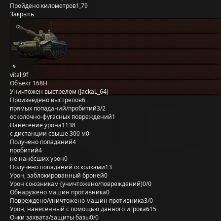
Пройдено километров
1,79
Закрыть
vitali9f
Объект 168Н
Уничтожен выстрелом (JackaL_64)
Произведено выстрелов
6
прямых попаданий/пробитий
3/2
осколочно-фугасных повреждений
1
Нанесение урона
1138
с дистанции свыше 300 м
0
Получено попаданий
4
пробитий
4
не нанёсших урон
0
Получено попаданий осколками
13
Урон, заблокированный бронёй
0
Урон союзникам (уничтожено/повреждений)
0/0
Обнаружено машин противника
0
Повреждено/уничтожено машин противника
3/0
Урон, нанесённый с помощью данного игрока
615
Очки захвата/защиты базы
0/0