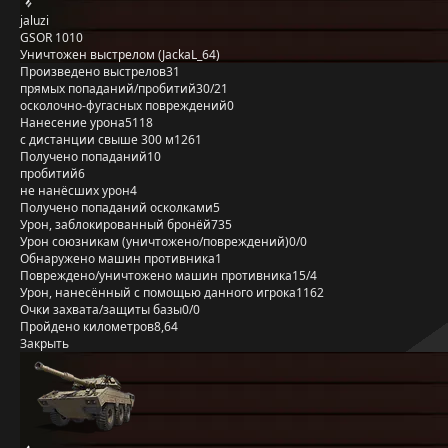
jaluzi
GSOR 1010
Уничтожен выстрелом (JackaL_64)
Произведено выстрелов
31
прямых попаданий/пробитий
30/21
осколочно-фугасных повреждений
0
Нанесение урона
5118
с дистанции свыше 300 м
1261
Получено попаданий
10
пробитий
6
не нанёсших урон
4
Получено попаданий осколками
5
Урон, заблокированный бронёй
735
Урон союзникам (уничтожено/повреждений)
0/0
Обнаружено машин противника
1
Повреждено/уничтожено машин противника
15/4
Урон, нанесённый с помощью данного игрока
1162
Очки захвата/защиты базы
0/0
Пройдено километров
8,64
Закрыть