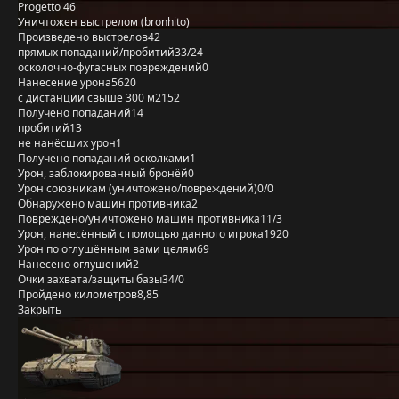
Progetto 46
Уничтожен выстрелом (bronhito)
Произведено выстрелов
42
прямых попаданий/пробитий
33/24
осколочно-фугасных повреждений
0
Нанесение урона
5620
с дистанции свыше 300 м
2152
Получено попаданий
14
пробитий
13
не нанёсших урон
1
Получено попаданий осколками
1
Урон, заблокированный бронёй
0
Урон союзникам (уничтожено/повреждений)
0/0
Обнаружено машин противника
2
Повреждено/уничтожено машин противника
11/3
Урон, нанесённый с помощью данного игрока
1920
Урон по оглушённым вами целям
69
Нанесено оглушений
2
Очки захвата/защиты базы
34/0
Пройдено километров
8,85
Закрыть