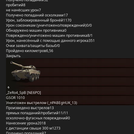
пробитий
8
не нанёсших урон
7
Получено попаданий осколками
17
Урон, заблокированный бронёй
1170
Урон союзникам (уничтожено/повреждений)
0/0
Обнаружено машин противника
0
Повреждено/уничтожено машин противника
8/1
Урон, нанесённый с помощью данного игрока
351
Очки захвата/защиты базы
0/0
Пройдено километров
6,56
Закрыть
_ZeRo4_SpB [NE6PO]
GSOR 1010
Уничтожен выстрелом (_nPABEgHUK_13)
Произведено выстрелов
13
прямых попаданий/пробитий
11/11
осколочно-фугасных повреждений
0
Нанесение урона
2018
с дистанции свыше 300 м
1273
Получено попаданий
7