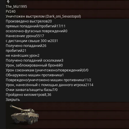
The_Miz1995
FV240
Уничтожен выстрелом (Dark_oni_Sevastopol)
Произведено выстрелов
20
прямых попаданий/пробитий
17/11
осколочно-фугасных повреждений
0
Нанесение урона
5517
с дистанции свыше 300 м
2031
Получено попаданий
26
пробитий
21
не нанёсших урон
2
Получено попаданий осколками
3
Урон, заблокированный бронёй
0
Урон союзникам (уничтожено/повреждений)
0/0
Обнаружено машин противника
1
Повреждено/уничтожено машин противника
11/2
Урон, нанесённый с помощью данного игрока
2114
Очки захвата/защиты базы
7/0
Пройдено километров
8,36
Закрыть