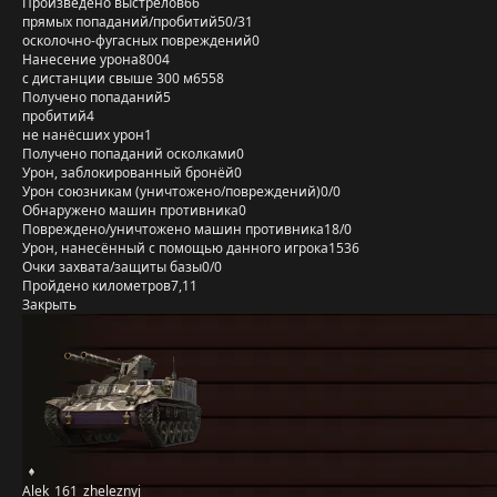
Произведено выстрелов
66
прямых попаданий/пробитий
50/31
осколочно-фугасных повреждений
0
Нанесение урона
8004
с дистанции свыше 300 м
6558
Получено попаданий
5
пробитий
4
не нанёсших урон
1
Получено попаданий осколками
0
Урон, заблокированный бронёй
0
Урон союзникам (уничтожено/повреждений)
0/0
Обнаружено машин противника
0
Повреждено/уничтожено машин противника
18/0
Урон, нанесённый с помощью данного игрока
1536
Очки захвата/защиты базы
0/0
Пройдено километров
7,11
Закрыть
Alek_161_zheleznyj