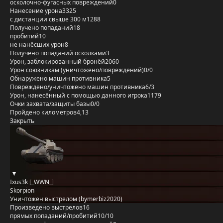
осколочно-фугасных повреждений
0
Нанесение урона
3325
с дистанции свыше 300 м
1288
Получено попаданий
18
пробитий
10
не нанёсших урон
8
Получено попаданий осколками
3
Урон, заблокированный бронёй
2060
Урон союзникам (уничтожено/повреждений)
0/0
Обнаружено машин противника
5
Повреждено/уничтожено машин противника
6/3
Урон, нанесённый с помощью данного игрока
1179
Очки захвата/защиты базы
0/0
Пройдено километров
4,13
Закрыть
Ixus3k [_WWN_]
Skorpion
Уничтожен выстрелом (bymerbiz2020)
Произведено выстрелов
16
прямых попаданий/пробитий
10/10