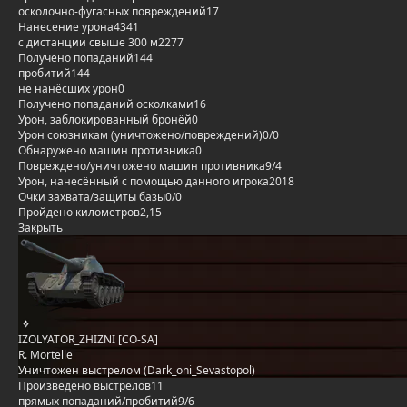
осколочно-фугасных повреждений
17
Нанесение урона
4341
с дистанции свыше 300 м
2277
Получено попаданий
144
пробитий
144
не нанёсших урон
0
Получено попаданий осколками
16
Урон, заблокированный бронёй
0
Урон союзникам (уничтожено/повреждений)
0/0
Обнаружено машин противника
0
Повреждено/уничтожено машин противника
9/4
Урон, нанесённый с помощью данного игрока
2018
Очки захвата/защиты базы
0/0
Пройдено километров
2,15
Закрыть
IZOLYATOR_ZHIZNI [CO-SA]
R. Mortelle
Уничтожен выстрелом (Dark_oni_Sevastopol)
Произведено выстрелов
11
прямых попаданий/пробитий
9/6