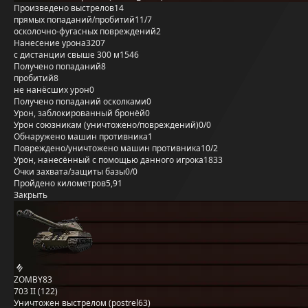
Произведено выстрелов
14
прямых попаданий/пробитий
11/7
осколочно-фугасных повреждений
2
Нанесение урона
3207
с дистанции свыше 300 м
1546
Получено попаданий
8
пробитий
8
не нанёсших урон
0
Получено попаданий осколками
0
Урон, заблокированный бронёй
0
Урон союзникам (уничтожено/повреждений)
0/0
Обнаружено машин противника
1
Повреждено/уничтожено машин противника
10/2
Урон, нанесённый с помощью данного игрока
1833
Очки захвата/защиты базы
0/0
Пройдено километров
5,91
Закрыть
ZOMBY83
703 II (122)
Уничтожен выстрелом (postrel63)