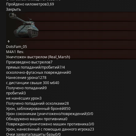
Пройдено километров
3,69
Закрыть
DotsFam_05
M4A1 Rev.
Уничтожен выстрелом (Real_Marsh)
Произведено выстрелов
7
прямых попаданий/пробитий
7/4
осколочно-фугасных повреждений
0
Нанесение урона
1278
с дистанции свыше 300 м
640
Получено попаданий
9
пробитий
3
не нанёсших урон
3
Получено попаданий осколками
28
Урон, заблокированный бронёй
850
Урон союзникам (уничтожено/повреждений)
0/0
Обнаружено машин противника
0
Повреждено/уничтожено машин противника
3/0
Урон, нанесённый с помощью данного игрока
23
Очки захвата/защиты базы
0/0