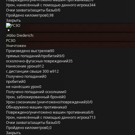
Урон, нанесённый с помощью данного игрока
344
Очки захвата/защиты базы
0/0
Пройдено километров
0,98
Закрыть
:Abbo Diederich:
РСЗО
Уничтожен
Произведено выстрелов
90
прямых попаданий/пробитий
9/0
осколочно-фугасных повреждений
35
Нанесение урона
912
с дистанции свыше 300 м
912
Получено попаданий
0
пробитий
0
не нанёсших урон
0
Получено попаданий осколками
0
Урон, заблокированный бронёй
0
Урон союзникам (уничтожено/повреждений)
0/0
Обнаружено машин противника
0
Повреждено/уничтожено машин противника
6/0
Урон, нанесённый с помощью данного игрока
713
Очки захвата/защиты базы
0/0
Пройдено километров
0,0
Закрыть