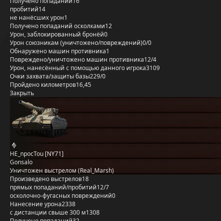
Получено попаданий
16
пробитий
14
не нанёсших урон
1
Получено попаданий осколками
12
Урон, заблокированный бронёй
0
Урон союзникам (уничтожено/повреждений)
0/0
Обнаружено машин противника
1
Повреждено/уничтожено машин противника
12/4
Урон, нанесённый с помощью данного игрока
3109
Очки захвата/защиты базы
229/0
Пройдено километров
16,45
Закрыть
HE_npocTou [NY71]
Gonsalo
Уничтожен выстрелом (Real_Marsh)
Произведено выстрелов
18
прямых попаданий/пробитий
12/7
осколочно-фугасных повреждений
0
Нанесение урона
2338
с дистанции свыше 300 м
1308
Получено попаданий
32