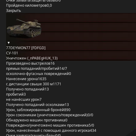
Очки захвата/защиты базы
0/0
Пройдено километров
0,0
Закрыть
77DEYMON77 [FDFGD]
СУ-101
Уничтожен (_nPABEgHUK_13)
Произведено выстрелов
16
прямых попаданий/пробитий
14/7
осколочно-фугасных повреждений
0
Нанесение урона
1635
с дистанции свыше 300 м
1171
Получено попаданий
13
пробитий
3
не нанёсших урон
7
Получено попаданий осколками
13
Урон, заблокированный бронёй
890
Урон союзникам (уничтожено/повреждений)
0/0
Обнаружено машин противника
0
Повреждено/уничтожено машин противника
5/0
Урон, нанесённый с помощью данного игрока
434
Очки захвата/защиты базы
0/0