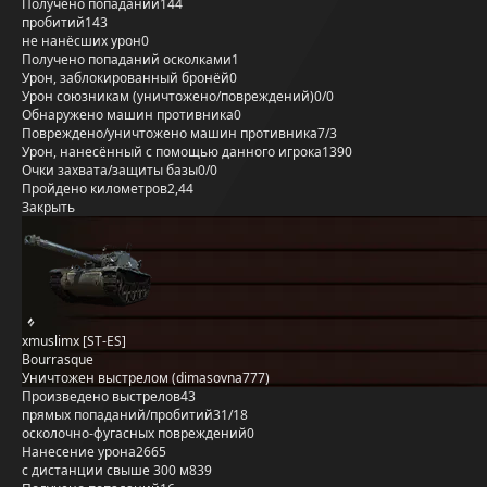
Получено попаданий
144
пробитий
143
не нанёсших урон
0
Получено попаданий осколками
1
Урон, заблокированный бронёй
0
Урон союзникам (уничтожено/повреждений)
0/0
Обнаружено машин противника
0
Повреждено/уничтожено машин противника
7/3
Урон, нанесённый с помощью данного игрока
1390
Очки захвата/защиты базы
0/0
Пройдено километров
2,44
Закрыть
xmuslimx [ST-ES]
Bourrasque
Уничтожен выстрелом (dimasovna777)
Произведено выстрелов
43
прямых попаданий/пробитий
31/18
осколочно-фугасных повреждений
0
Нанесение урона
2665
с дистанции свыше 300 м
839