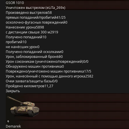
GSOR 1010
Уничтожен выстрелом (eLiTa_269x)
Произведено выстрелов
58
прямых попаданий/пробитий
41/25
осколочно-фугасных повреждений
0
Нанесение урона
5898
с дистанции свыше 300 м
2919
Получено попаданий
10
пробитий
10
не нанёсших урон
0
Получено попаданий осколками
0
Урон, заблокированный бронёй
0
Урон союзникам (уничтожено/повреждений)
0/0
Обнаружено машин противника
0
Повреждено/уничтожено машин противника
17/5
Урон, нанесённый с помощью данного игрока
2582
Очки захвата/защиты базы
0/0
Пройдено километров
11,27
Закрыть
Demarek