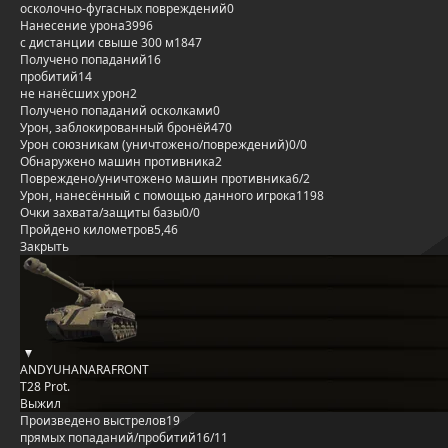
осколочно-фугасных повреждений
0
Нанесение урона
3996
с дистанции свыше 300 м
1847
Получено попаданий
16
пробитий
14
не нанёсших урон
2
Получено попаданий осколками
0
Урон, заблокированный бронёй
470
Урон союзникам (уничтожено/повреждений)
0/0
Обнаружено машин противника
2
Повреждено/уничтожено машин противника
6/2
Урон, нанесённый с помощью данного игрока
1198
Очки захвата/защиты базы
0/0
Пройдено километров
5,46
Закрыть
ANDYUHANARAFRONT
T28 Prot.
Выжил
Произведено выстрелов
19
прямых попаданий/пробитий
16/11