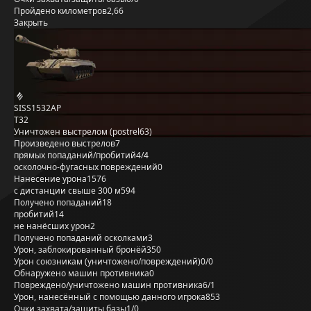
Пройдено километров
2,66
Закрыть
SISS1532AP
T32
Уничтожен выстрелом (postrel63)
Произведено выстрелов
7
прямых попаданий/пробитий
4/4
осколочно-фугасных повреждений
0
Нанесение урона
1576
с дистанции свыше 300 м
594
Получено попаданий
18
пробитий
14
не нанёсших урон
2
Получено попаданий осколками
3
Урон, заблокированный бронёй
350
Урон союзникам (уничтожено/повреждений)
0/0
Обнаружено машин противника
0
Повреждено/уничтожено машин противника
6/1
Урон, нанесённый с помощью данного игрока
853
Очки захвата/защиты базы
1/0