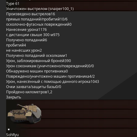
Type 61
Уничтожен выстрелом (snaiper100_1)
Произведено выстрелов
16
прямых попаданий/пробитий
10/6
осколочно-фугасных повреждений
0
Нанесение урона
1176
с дистанции свыше 300 м
975
Получено попаданий
6
пробитий
4
не нанёсших урон
2
Получено попаданий осколками
1
Урон, заблокированный бронёй
390
Урон союзникам (уничтожено/повреждений)
0/0
Обнаружено машин противника
0
Повреждено/уничтожено машин противника
4/2
Урон, нанесённый с помощью данного игрока
1043
Очки захвата/защиты базы
0/0
Пройдено километров
1,2
Закрыть
SohRyu