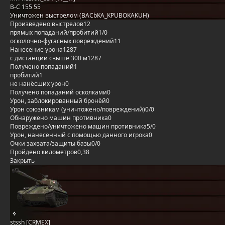
B-C 155 55
Уничтожен выстрелом (BACbKA_KPUBOKAKUH)
Произведено выстрелов
12
прямых попаданий/пробитий
1/0
осколочно-фугасных повреждений
11
Нанесение урона
1287
с дистанции свыше 300 м
1287
Получено попаданий
1
пробитий
1
не нанёсших урон
0
Получено попаданий осколками
0
Урон, заблокированный бронёй
0
Урон союзникам (уничтожено/повреждений)
0/0
Обнаружено машин противника
0
Повреждено/уничтожено машин противника
5/0
Урон, нанесённый с помощью данного игрока
0
Очки захвата/защиты базы
0/0
Пройдено километров
0,38
Закрыть
stssh [CRMEX]