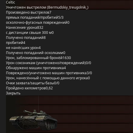
Celtic
Уничтожен выстрелом (Bermudskiy_treugolnik_)
Произведено выстрелов
7
прямых попаданий/пробитий
5/3
осколочно-фугасных повреждений
0
Нанесение урона
832
с дистанции свыше 300 м
0
Получено попаданий
8
пробитий
4
не нанёсших урон
4
Получено попаданий осколками
0
Урон, заблокированный бронёй
1630
Урон союзникам (уничтожено/повреждений)
0/0
Обнаружено машин противника
4
Повреждено/уничтожено машин противника
3/0
Урон, нанесённый с помощью данного игрока
0
Очки захвата/защиты базы
0/0
Пройдено километров
0,62
Закрыть