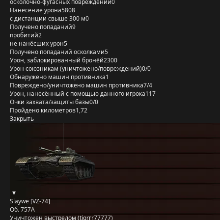
осколочно-фугасных повреждений
0
Нанесение урона
5808
с дистанции свыше 300 м
0
Получено попаданий
9
пробитий
2
не нанёсших урон
5
Получено попаданий осколками
5
Урон, заблокированный бронёй
2300
Урон союзникам (уничтожено/повреждений)
0/0
Обнаружено машин противника
1
Повреждено/уничтожено машин противника
7/4
Урон, нанесённый с помощью данного игрока
117
Очки захвата/защиты базы
0/0
Пройдено километров
1,72
Закрыть
Slaywe [VZ-74]
Об. 757А
Уничтожен выстрелом (tigrrr77777)