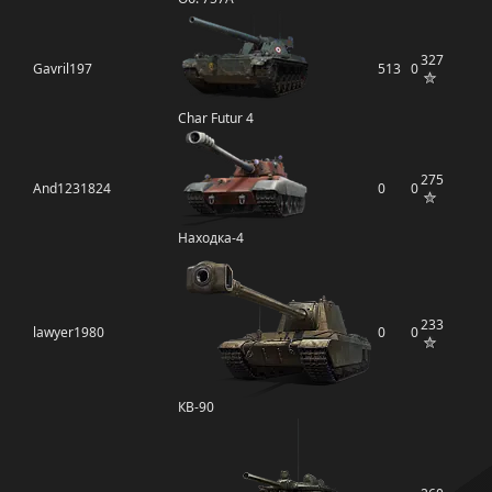
327
Gavril197
513
0
Char Futur 4
275
And1231824
0
0
Находка-4
233
lawyer1980
0
0
КВ-90