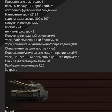
Произведено выстрелов
11
прямых попаданий/пробитий
7/5
осколочно-фугасных повреждений
0
Нанесение урона
2181
с дистанции свыше 300 м
507
Получено попаданий
7
пробитий
4
не нанёсших урон
3
Получено попаданий осколками
0
Урон, заблокированный бронёй
780
Урон союзникам (уничтожено/повреждений)
0/0
Обнаружено машин противника
2
Повреждено/уничтожено машин противника
5/1
Урон, нанесённый с помощью данного игрока
955
Очки захвата/защиты базы
0/0
Пройдено километров
1,25
Закрыть
boondit