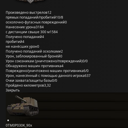
Произведено выстрелов
12
прямых попаданий/пробитий
10/8
осколочно-фугасных повреждений
0
Нанесение урона
3184
с дистанции свыше 300 м
1584
Получено попаданий
4
пробитий
4
не нанёсших урон
0
Получено попаданий осколками
2
Урон, заблокированный бронёй
0
Урон союзникам (уничтожено/повреждений)
0/0
Обнаружено машин противника
4
Повреждено/уничтожено машин противника
6/0
Урон, нанесённый с помощью данного игрока
637
Очки захвата/защиты базы
0/0
Пройдено километров
3,32
Закрыть
0TM0P030K_90x