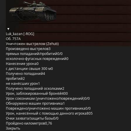
Luk_kazan [-ROG]
Об. 757А
Уничтожен выстрелом (Zehuti)
Произведено выстрелов
3
прямых попаданий/пробитий
0/0
осколочно-фугасных повреждений
0
Нанесение урона
0
с дистанции свыше 300 м
0
Получено попаданий
4
пробитий
2
не нанёсших урон
1
Получено попаданий осколками
2
Урон, заблокированный бронёй
400
Урон союзникам (уничтожено/повреждений)
0/0
Обнаружено машин противника
1
Повреждено/уничтожено машин противника
0/0
Урон, нанесённый с помощью данного игрока
805
Очки захвата/защиты базы
0/0
Пройдено километров
0,76
Закрыть