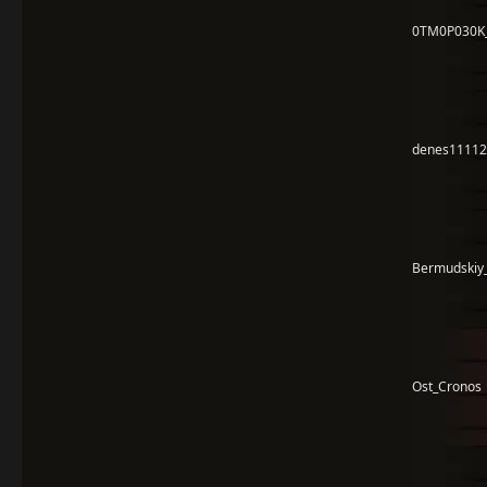
0TM0P030K
denes1111
Bermudskiy_
Ost_Cronos