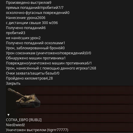
Произведено выстрелов
9
прямых попаданий/пробитий
7/7
осколочно-фугасных повреждений
0
Нанесение урона
2606
с дистанции свыше 300 м
396
Получено попаданий
6
пробитий
3
не нанёсших урон
2
Получено попаданий осколками
1
Урон, заблокированный бронёй
0
Урон союзникам (уничтожено/повреждений)
0/0
Обнаружено машин противника
1
Повреждено/уничтожено машин противника
6/1
Урон, нанесённый с помощью данного игрока
1268
Очки захвата/защиты базы
0/0
Пройдено километров
4,28
Закрыть
COTKA_EBPO [RUBLI]
Niedźwiedź
Уничтожен выстрелом (tigrrr77777)