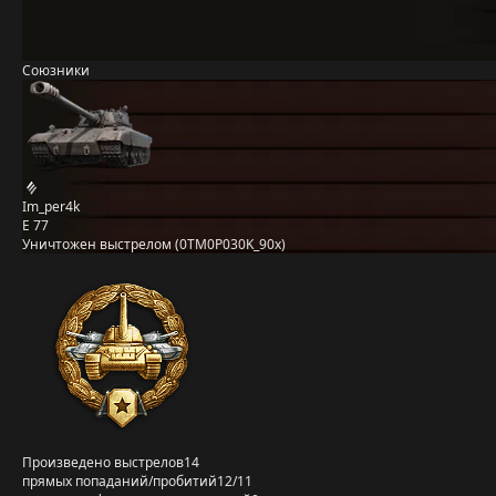
Союзники
Im_per4k
E 77
Уничтожен выстрелом (0TM0P030K_90x)
Произведено выстрелов
14
прямых попаданий/пробитий
12/11