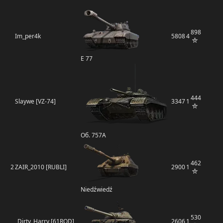
898
Im_per4k
5808
4
E 77
444
Slaywe [VZ-74]
3347
1
Об. 757А
462
2
ZAIR_2010 [RUBLI]
2900
1
Niedźwiedź
530
_Dirty_Harry [61ROD]
2606
1