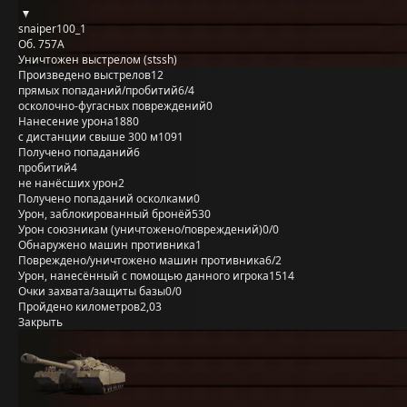
snaiper100_1
Об. 757А
Уничтожен выстрелом (stssh)
Произведено выстрелов
12
прямых попаданий/пробитий
6/4
осколочно-фугасных повреждений
0
Нанесение урона
1880
с дистанции свыше 300 м
1091
Получено попаданий
6
пробитий
4
не нанёсших урон
2
Получено попаданий осколками
0
Урон, заблокированный бронёй
530
Урон союзникам (уничтожено/повреждений)
0/0
Обнаружено машин противника
1
Повреждено/уничтожено машин противника
6/2
Урон, нанесённый с помощью данного игрока
1514
Очки захвата/защиты базы
0/0
Пройдено километров
2,03
Закрыть