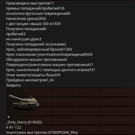
Произведено выстрелов
11
прямых попаданий/пробитий
7/6
осколочно-фугасных повреждений
0
Нанесение урона
2900
с дистанции свыше 300 м
1805
Получено попаданий
6
пробитий
3
не нанёсших урон
3
Получено попаданий осколками
2
Урон, заблокированный бронёй
1360
Урон союзникам (уничтожено/повреждений)
0/0
Обнаружено машин противника
0
Повреждено/уничтожено машин противника
6/1
Урон, нанесённый с помощью данного игрока
531
Очки захвата/защиты базы
0/0
Пройдено километров
1,24
Закрыть
_Dirty_Harry [61ROD]
К-91-122
Уничтожен выстрелом (0TM0P030K_90x)