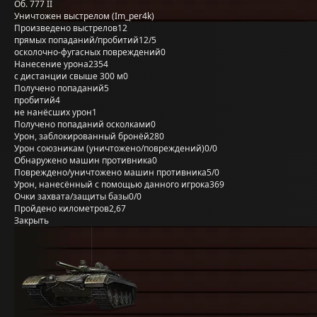
Об. 777 II
Уничтожен выстрелом (Im_per4k)
Произведено выстрелов
12
прямых попаданий/пробитий
12/5
осколочно-фугасных повреждений
0
Нанесение урона
2354
с дистанции свыше 300 м
0
Получено попаданий
5
пробитий
4
не нанёсших урон
1
Получено попаданий осколками
0
Урон, заблокированный бронёй
280
Урон союзникам (уничтожено/повреждений)
0/0
Обнаружено машин противника
0
Повреждено/уничтожено машин противника
5/0
Урон, нанесённый с помощью данного игрока
369
Очки захвата/защиты базы
0/0
Пройдено километров
2,67
Закрыть