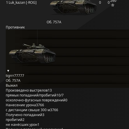
260
1
Luk_kazan [-ROG]
0
0
Об. 757А
Противник
tigrrr77777
Об. 757А
Выжил
Произведено выстрелов
13
прямых попаданий/пробитий
10/7
осколочно-фугасных повреждений
0
Нанесение урона
3766
с дистанции свыше 300 м
3766
Получено попаданий
3
пробитий
2
не нанёсших урон
1