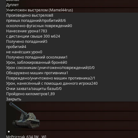
Дуплет
Уничтожен выстрелом (Mamel44rus)
Произведено выстрелов
8
прямых попаданий/пробитий
8/6
осколочно-фугасных повреждений
0
Нанесение урона
1783
с дистанции свыше 300 м
624
Получено попаданий
5
пробитий
4
не нанёсших урон
0
Получено попаданий осколками
1
Урон, заблокированный бронёй
0
Урон союзникам (уничтожено/повреждений)
0/0
Обнаружено машин противника
1
Повреждено/уничтожено машин противника
2/1
Урон, нанесённый с помощью данного игрока
240
Очки захвата/защиты базы
0/0
Пройдено километров
1,89
Закрыть
MrPrizzrak_634 [W__W]