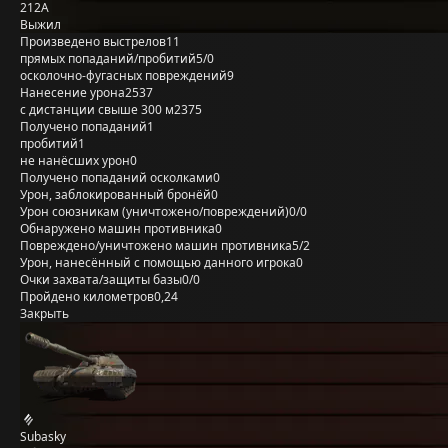
212А
Выжил
Произведено выстрелов
11
прямых попаданий/пробитий
5/0
осколочно-фугасных повреждений
9
Нанесение урона
2537
с дистанции свыше 300 м
2375
Получено попаданий
1
пробитий
1
не нанёсших урон
0
Получено попаданий осколками
0
Урон, заблокированный бронёй
0
Урон союзникам (уничтожено/повреждений)
0/0
Обнаружено машин противника
0
Повреждено/уничтожено машин противника
5/2
Урон, нанесённый с помощью данного игрока
0
Очки захвата/защиты базы
0/0
Пройдено километров
0,24
Закрыть
Subasky