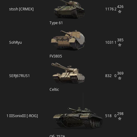
426
stssh [CRMEX]
1176
2
Type 61
385
SohRyu
1031
1
FV3805
369
SERJ67RUS1
832
0
Celtic
298
1
IIISonixIII [-ROG]
518
0
Об. 757А