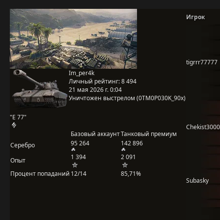
Игрок
tigrrr77777
Im_per4k
Личный рейтинг:
8 494
21 мая 2026 г. 0:04
Уничтожен выстрелом (0TM0P030K_90x)
"E 77"
Chekist3000
Базовый аккаунт
Танковый премиум
95 264
142 896
Серебро
1 394
2 091
Опыт
Процент попаданий
12/14
85,71%
Subasky