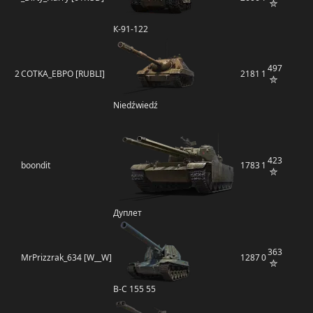
К-91-122
497
2
COTKA_EBPO [RUBLI]
2181
1
Niedźwiedź
423
boondit
1783
1
Дуплет
363
MrPrizzrak_634 [W__W]
1287
0
B-C 155 55