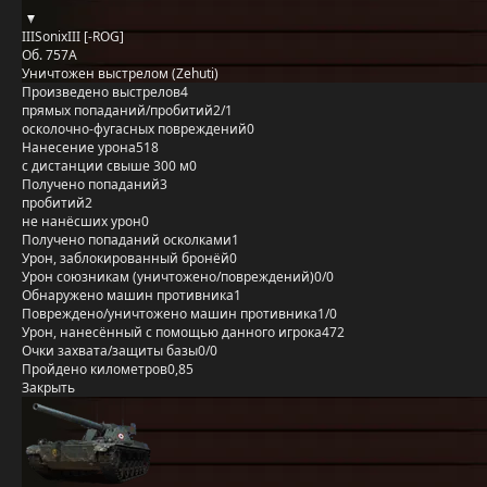
IIISonixIII [-ROG]
Об. 757А
Уничтожен выстрелом (Zehuti)
Произведено выстрелов
4
прямых попаданий/пробитий
2/1
осколочно-фугасных повреждений
0
Нанесение урона
518
с дистанции свыше 300 м
0
Получено попаданий
3
пробитий
2
не нанёсших урон
0
Получено попаданий осколками
1
Урон, заблокированный бронёй
0
Урон союзникам (уничтожено/повреждений)
0/0
Обнаружено машин противника
1
Повреждено/уничтожено машин противника
1/0
Урон, нанесённый с помощью данного игрока
472
Очки захвата/защиты базы
0/0
Пройдено километров
0,85
Закрыть