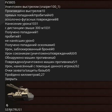
FV3805
Уничтожен выстрелом (snaiper100_1)
Произведено выстрелов
10
прямых попаданий/пробитий
4/0
осколочно-фугасных повреждений
8
Нанесение урона
1031
с дистанции свыше 300 м
1031
Получено попаданий
1
пробитий
1
не нанёсших урон
0
Получено попаданий осколками
0
Урон, заблокированный бронёй
0
Урон союзникам (уничтожено/повреждений)
0/0
Обнаружено машин противника
0
Повреждено/уничтожено машин противника
5/1
Урон, нанесённый с помощью данного игрока
262
Очки захвата/защиты базы
0/0
Пройдено километров
0,27
Закрыть
SERJ67RUS1