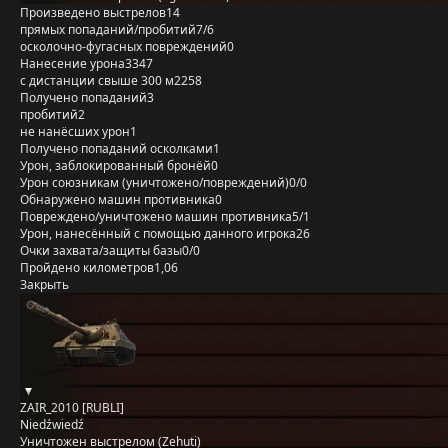
Произведено выстрелов
14
прямых попаданий/пробитий
7/6
осколочно-фугасных повреждений
0
Нанесение урона
3347
с дистанции свыше 300 м
2258
Получено попаданий
3
пробитий
2
не нанёсших урон
1
Получено попаданий осколками
1
Урон, заблокированный бронёй
0
Урон союзникам (уничтожено/повреждений)
0/0
Обнаружено машин противника
0
Повреждено/уничтожено машин противника
5/1
Урон, нанесённый с помощью данного игрока
26
Очки захвата/защиты базы
0/0
Пройдено километров
1,06
Закрыть
ZAIR_2010 [RUBLI]
Niedźwiedź
Уничтожен выстрелом (Zehuti)