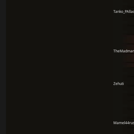
Tanko_PAlla
TheMadman
Zehuti
Mamel44ru