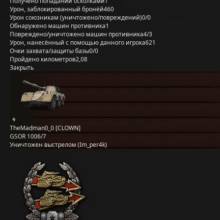
Получено попаданий осколками
1
Урон, заблокированный бронёй
460
Урон союзникам (уничтожено/повреждений)
0/0
Обнаружено машин противника
1
Повреждено/уничтожено машин противника
4/3
Урон, нанесённый с помощью данного игрока
621
Очки захвата/защиты базы
0/0
Пройдено километров
2,08
Закрыть
TheMadman0_0 [CLOWN]
GSOR 1006/7
Уничтожен выстрелом (Im_per4k)