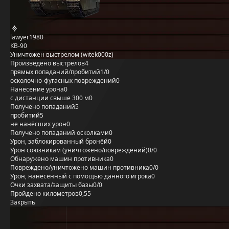
lawyer1980
КВ-90
Уничтожен выстрелом (witek000z)
Произведено выстрелов
4
прямых попаданий/пробитий
1/0
осколочно-фугасных повреждений
0
Нанесение урона
0
с дистанции свыше 300 м
0
Получено попаданий
5
пробитий
5
не нанёсших урон
0
Получено попаданий осколками
0
Урон, заблокированный бронёй
0
Урон союзникам (уничтожено/повреждений)
0/0
Обнаружено машин противника
0
Повреждено/уничтожено машин противника
0/0
Урон, нанесённый с помощью данного игрока
0
Очки захвата/защиты базы
0/0
Пройдено километров
0,55
Закрыть