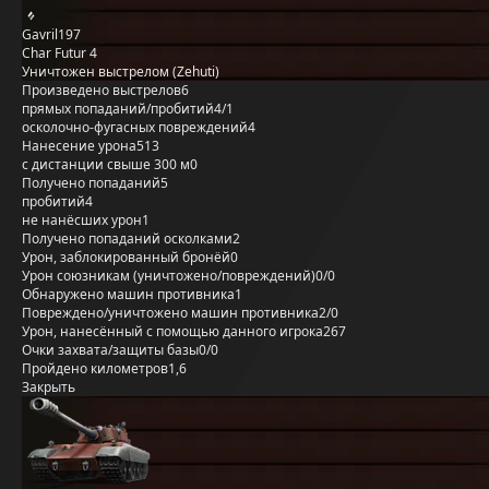
Gavril197
Char Futur 4
Уничтожен выстрелом (Zehuti)
Произведено выстрелов
6
прямых попаданий/пробитий
4/1
осколочно-фугасных повреждений
4
Нанесение урона
513
с дистанции свыше 300 м
0
Получено попаданий
5
пробитий
4
не нанёсших урон
1
Получено попаданий осколками
2
Урон, заблокированный бронёй
0
Урон союзникам (уничтожено/повреждений)
0/0
Обнаружено машин противника
1
Повреждено/уничтожено машин противника
2/0
Урон, нанесённый с помощью данного игрока
267
Очки захвата/защиты базы
0/0
Пройдено километров
1,6
Закрыть