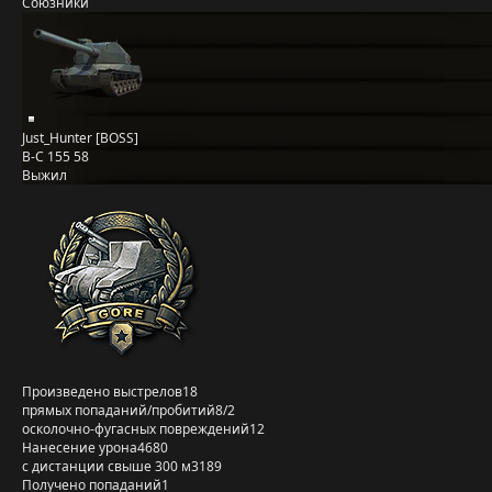
Союзники
Just_Hunter [BOSS]
B-C 155 58
Выжил
Произведено выстрелов
18
прямых попаданий/пробитий
8/2
осколочно-фугасных повреждений
12
Нанесение урона
4680
с дистанции свыше 300 м
3189
Получено попаданий
1