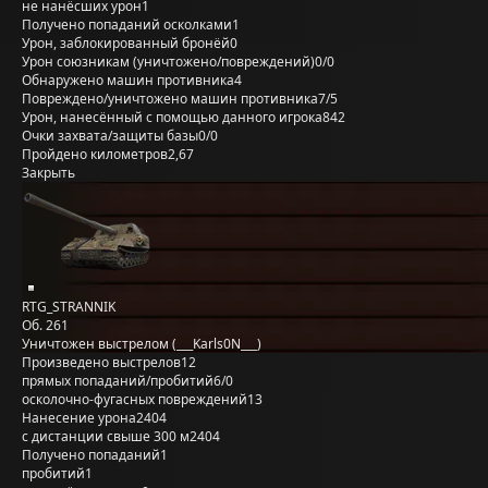
не нанёсших урон
1
Получено попаданий осколками
1
Урон, заблокированный бронёй
0
Урон союзникам (уничтожено/повреждений)
0/0
Обнаружено машин противника
4
Повреждено/уничтожено машин противника
7/5
Урон, нанесённый с помощью данного игрока
842
Очки захвата/защиты базы
0/0
Пройдено километров
2,67
Закрыть
RTG_STRANNIK
Об. 261
Уничтожен выстрелом (___Karls0N___)
Произведено выстрелов
12
прямых попаданий/пробитий
6/0
осколочно-фугасных повреждений
13
Нанесение урона
2404
с дистанции свыше 300 м
2404
Получено попаданий
1
пробитий
1