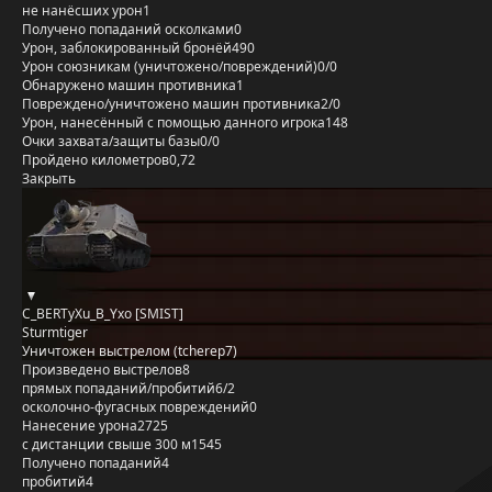
не нанёсших урон
1
Получено попаданий осколками
0
Урон, заблокированный бронёй
490
Урон союзникам (уничтожено/повреждений)
0/0
Обнаружено машин противника
1
Повреждено/уничтожено машин противника
2/0
Урон, нанесённый с помощью данного игрока
148
Очки захвата/защиты базы
0/0
Пройдено километров
0,72
Закрыть
C_BERTyXu_B_Yxo [SMIST]
Sturmtiger
Уничтожен выстрелом (tcherep7)
Произведено выстрелов
8
прямых попаданий/пробитий
6/2
осколочно-фугасных повреждений
0
Нанесение урона
2725
с дистанции свыше 300 м
1545
Получено попаданий
4
пробитий
4