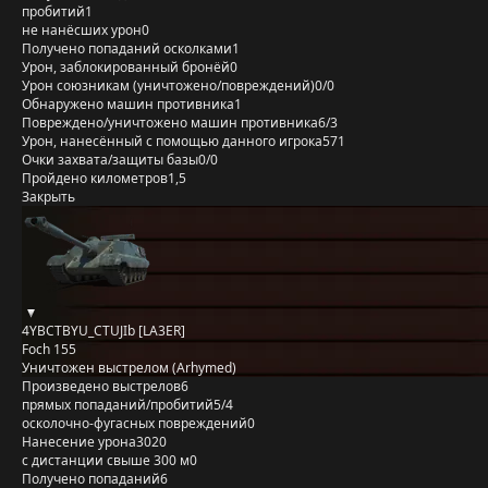
пробитий
1
не нанёсших урон
0
Получено попаданий осколками
1
Урон, заблокированный бронёй
0
Урон союзникам (уничтожено/повреждений)
0/0
Обнаружено машин противника
1
Повреждено/уничтожено машин противника
6/3
Урон, нанесённый с помощью данного игрока
571
Очки захвата/защиты базы
0/0
Пройдено километров
1,5
Закрыть
4YBCTBYU_CTUJIb [LA3ER]
Foch 155
Уничтожен выстрелом (Arhymed)
Произведено выстрелов
6
прямых попаданий/пробитий
5/4
осколочно-фугасных повреждений
0
Нанесение урона
3020
с дистанции свыше 300 м
0
Получено попаданий
6