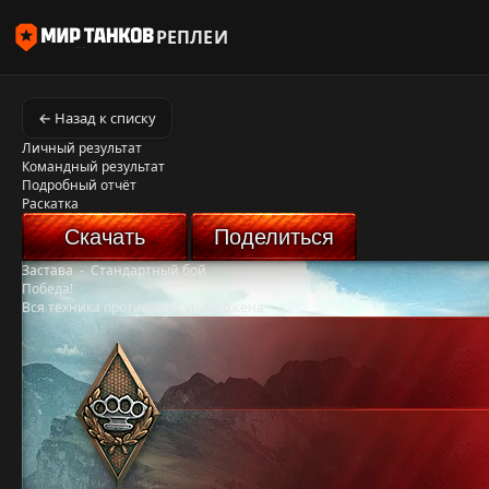
РЕПЛЕИ
← Назад к списку
Личный результат
Командный результат
Подробный отчёт
Раскатка
Скачать
Поделиться
Застава
-
Стандартный бой
Победа!
Вся техника противника уничтожена