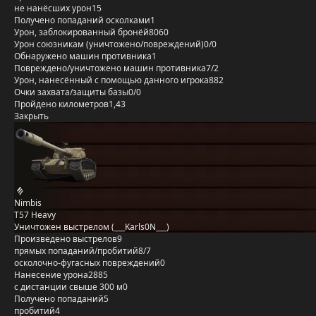
не нанёсших урон
15
Получено попаданий осколками
1
Урон, заблокированный бронёй
8060
Урон союзникам (уничтожено/повреждений)
0/0
Обнаружено машин противника
1
Повреждено/уничтожено машин противника
7/2
Урон, нанесённый с помощью данного игрока
882
Очки захвата/защиты базы
0/0
Пройдено километров
1,43
Закрыть
Nimbis
T57 Heavy
Уничтожен выстрелом (___Karls0N___)
Произведено выстрелов
9
прямых попаданий/пробитий
8/7
осколочно-фугасных повреждений
0
Нанесение урона
2885
с дистанции свыше 300 м
0
Получено попаданий
5
пробитий
4