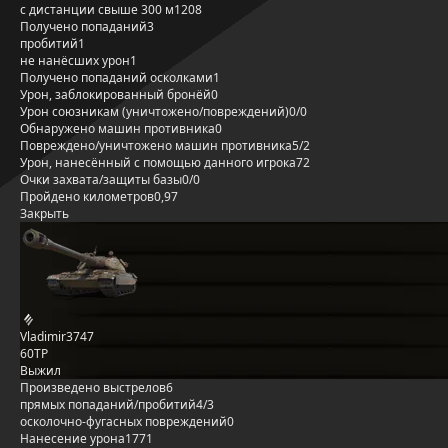
с дистанции свыше 300 м
1208
Получено попаданий
3
пробитий
1
не нанёсших урон
1
Получено попаданий осколками
1
Урон, заблокированный бронёй
0
Урон союзникам (уничтожено/повреждений)
0/0
Обнаружено машин противника
0
Повреждено/уничтожено машин противника
5/2
Урон, нанесённый с помощью данного игрока
72
Очки захвата/защиты базы
0/0
Пройдено километров
0,97
Закрыть
Vladimir3747
60TP
Выжил
Произведено выстрелов
6
прямых попаданий/пробитий
4/3
осколочно-фугасных повреждений
0
Нанесение урона
1771