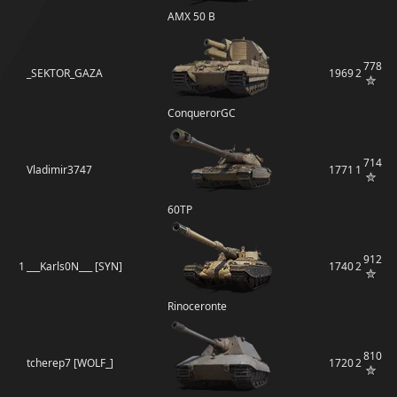
AMX 50 B
778
_SEKTOR_GAZA
1969
2
ConquerorGC
714
Vladimir3747
1771
1
60TP
912
1
___Karls0N___ [SYN]
1740
2
Rinoceronte
810
tcherep7 [WOLF_]
1720
2