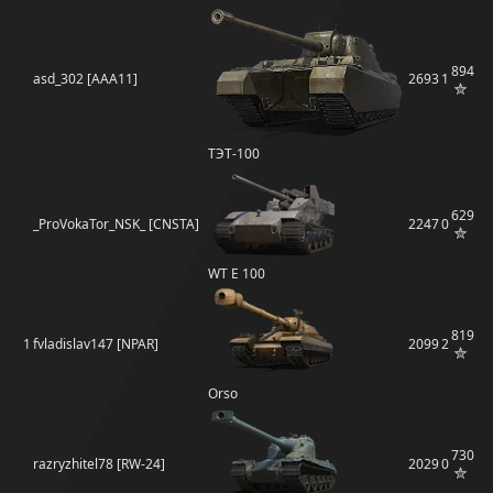
894
asd_302 [AAA11]
2693
1
ТЭТ-100
629
_ProVokaTor_NSK_ [CNSTA]
2247
0
WT E 100
819
1
fvladislav147 [NPAR]
2099
2
Orso
730
razryzhitel78 [RW-24]
2029
0