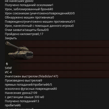
не нанёсших урон
0
Получено попаданий осколками
1
Урон, заблокированный бронёй
0
Урон союзникам (уничтожено/повреждений)
0/0
Обнаружено машин противника
0
Повреждено/уничтожено машин противника
5/1
Урон, нанесённый с помощью данного игрока
0
Очки захвата/защиты базы
0/0
Пройдено километров
0,17
Закрыть
SKNF
ИС-4
Уничтожен выстрелом (fvladislav147)
Произведено выстрелов
9
прямых попаданий/пробитий
6/5
осколочно-фугасных повреждений
0
Нанесение урона
2109
с дистанции свыше 300 м
0
Получено попаданий
13
пробитий
6