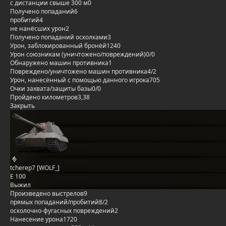
с дистанции свыше 300 м
0
Получено попаданий
6
пробитий
4
не нанёсших урон
2
Получено попаданий осколками
3
Урон, заблокированный бронёй
1240
Урон союзникам (уничтожено/повреждений)
0/0
Обнаружено машин противника
1
Повреждено/уничтожено машин противника
4/2
Урон, нанесённый с помощью данного игрока
705
Очки захвата/защиты базы
0/0
Пройдено километров
3,38
Закрыть
tcherep7 [WOLF_]
E 100
Выжил
Произведено выстрелов
9
прямых попаданий/пробитий
8/2
осколочно-фугасных повреждений
2
Нанесение урона
1720