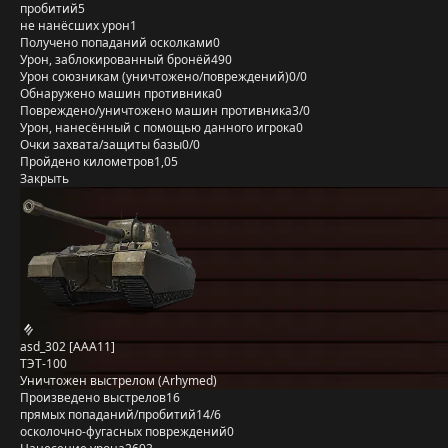
пробитий
5
не нанёсших урон
1
Получено попаданий осколками
0
Урон, заблокированный бронёй
490
Урон союзникам (уничтожено/повреждений)
0/0
Обнаружено машин противника
0
Повреждено/уничтожено машин противника
3/0
Урон, нанесённый с помощью данного игрока
0
Очки захвата/защиты базы
0/0
Пройдено километров
1,05
Закрыть
asd_302 [AAA11]
ТЭТ-100
Уничтожен выстрелом (Arhymed)
Произведено выстрелов
16
прямых попаданий/пробитий
14/6
осколочно-фугасных повреждений
0