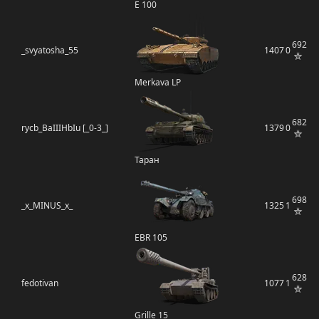
E 100
692
_svyatosha_55
1407
0
Merkava LP
682
rycb_BaIIIHbIu [_0-3_]
1379
0
Таран
698
_x_MINUS_x_
1325
1
EBR 105
628
fedotivan
1077
1
Grille 15