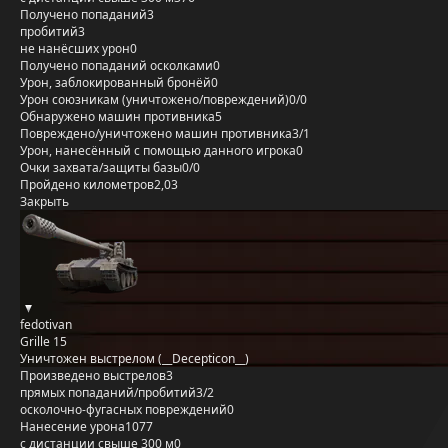
Получено попаданий
3
пробитий
3
не нанёсших урон
0
Получено попаданий осколками
0
Урон, заблокированный бронёй
0
Урон союзникам (уничтожено/повреждений)
0/0
Обнаружено машин противника
5
Повреждено/уничтожено машин противника
3/1
Урон, нанесённый с помощью данного игрока
0
Очки захвата/защиты базы
0/0
Пройдено километров
2,03
Закрыть
fedotivan
Grille 15
Уничтожен выстрелом (__Decepticon__)
Произведено выстрелов
3
прямых попаданий/пробитий
3/2
осколочно-фугасных повреждений
0
Нанесение урона
1077
с дистанции свыше 300 м
0