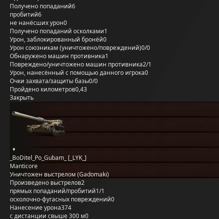
Получено попаданий
6
пробитий
6
не нанёсших урон
0
Получено попаданий осколками
1
Урон, заблокированный бронёй
0
Урон союзникам (уничтожено/повреждений)
0/0
Обнаружено машин противника
1
Повреждено/уничтожено машин противника
2/1
Урон, нанесённый с помощью данного игрока
0
Очки захвата/защиты базы
0/0
Пройдено километров
0,43
Закрыть
_BoDitel_Po_Gubam_ [_LYK_]
Manticore
Уничтожен выстрелом (Gadomaki)
Произведено выстрелов
2
прямых попаданий/пробитий
1/1
осколочно-фугасных повреждений
0
Нанесение урона
374
с дистанции свыше 300 м
0