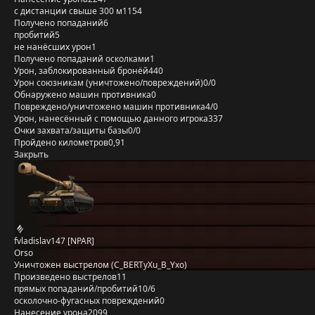
с дистанции свыше 300 м
1154
Получено попаданий
6
пробитий
5
не нанёсших урон
1
Получено попаданий осколками
1
Урон, заблокированный бронёй
440
Урон союзникам (уничтожено/повреждений)
0/0
Обнаружено машин противника
0
Повреждено/уничтожено машин противника
4/0
Урон, нанесённый с помощью данного игрока
337
Очки захвата/защиты базы
0/0
Пройдено километров
0,91
Закрыть
fvladislav147 [NPAR]
Orso
Уничтожен выстрелом (C_BERTyXu_B_Yxo)
Произведено выстрелов
11
прямых попаданий/пробитий
10/6
осколочно-фугасных повреждений
0
Нанесение урона
2099