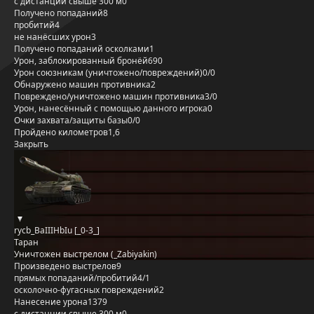
с дистанции свыше 300 м
0
Получено попаданий
8
пробитий
4
не нанёсших урон
3
Получено попаданий осколками
1
Урон, заблокированный бронёй
690
Урон союзникам (уничтожено/повреждений)
0/0
Обнаружено машин противника
2
Повреждено/уничтожено машин противника
3/0
Урон, нанесённый с помощью данного игрока
0
Очки захвата/защиты базы
0/0
Пройдено километров
1,6
Закрыть
rycb_BaIIIHbIu [_0-3_]
Таран
Уничтожен выстрелом (_Zabiyakin)
Произведено выстрелов
9
прямых попаданий/пробитий
4/1
осколочно-фугасных повреждений
2
Нанесение урона
1379
с дистанции свыше 300 м
0