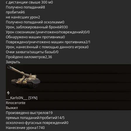
с дистанции свыше 300 м
0
Получено попаданий
8
пробитий
6
не нанёсших урон
2
Получено попаданий осколками
0
Урон, заблокированный бронёй
930
Урон союзникам (уничтожено/повреждений)
0/0
Обнаружено машин противника
0
Повреждено/уничтожено машин противника
2/1
Урон, нанесённый с помощью данного игрока
0
Очки захвата/защиты базы
0/0
Пройдено километров
2,36
Закрыть
___Karls0N___ [SYN]
Rinoceronte
Выжил
Произведено выстрелов
19
прямых попаданий/пробитий
14/5
осколочно-фугасных повреждений
0
Нанесение урона
1740