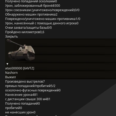
Получено попаданий осколками
0
Урон, заблокированный бронёй
300
Урон союзникам (уничтожено/повреждений)
0/0
Обнаружено машин противника
2
Повреждено/уничтожено машин противника
1/0
Урон, нанесённый с помощью данного игрока
0
Очки захвата/защиты базы
0/0
Пройдено километров
0,6
Закрыть
atas000000 [64VTZ]
Nashorn
Выжил
Произведено выстрелов
7
прямых попаданий/пробитий
5/2
осколочно-фугасных повреждений
0
Нанесение урона
481
с дистанции свыше 300 м
481
Получено попаданий
0
пробитий
0
не нанёсших урон
0