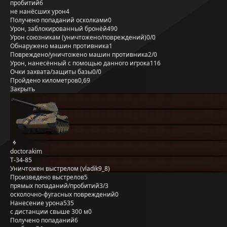
пробитий
6
не нанёсших урон
4
Получено попаданий осколками
0
Урон, заблокированный бронёй
490
Урон союзникам (уничтожено/повреждений)
0/0
Обнаружено машин противника
1
Повреждено/уничтожено машин противника
2/0
Урон, нанесённый с помощью данного игрока
116
Очки захвата/защиты базы
0/0
Пройдено километров
0,69
Закрыть
doctorakim
Т-34-85
Уничтожен выстрелом (vladik9_8)
Произведено выстрелов
5
прямых попаданий/пробитий
3/3
осколочно-фугасных повреждений
0
Нанесение урона
535
с дистанции свыше 300 м
0
Получено попаданий
6