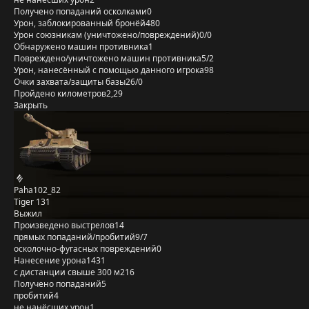
Получено попаданий осколками
0
Урон, заблокированный бронёй
480
Урон союзникам (уничтожено/повреждений)
0/0
Обнаружено машин противника
1
Повреждено/уничтожено машин противника
5/2
Урон, нанесённый с помощью данного игрока
98
Очки захвата/защиты базы
26/0
Пройдено километров
2,29
Закрыть
Paha102_82
Tiger 131
Выжил
Произведено выстрелов
14
прямых попаданий/пробитий
9/7
осколочно-фугасных повреждений
0
Нанесение урона
1431
с дистанции свыше 300 м
216
Получено попаданий
5
пробитий
4
не нанёсших урон
1