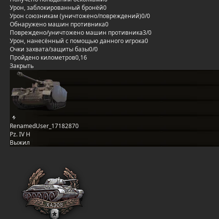
Урон, заблокированный бронёй
0
Урон союзникам (уничтожено/повреждений)
0/0
Обнаружено машин противника
0
Повреждено/уничтожено машин противника
3/0
Урон, нанесённый с помощью данного игрока
0
Очки захвата/защиты базы
0/0
Пройдено километров
0,16
Закрыть
RenamedUser_17182870
Pz. IV H
Выжил