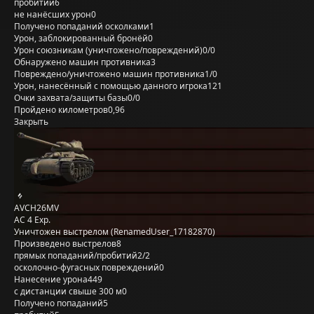
пробитий
6
не нанёсших урон
0
Получено попаданий осколками
1
Урон, заблокированный бронёй
0
Урон союзникам (уничтожено/повреждений)
0/0
Обнаружено машин противника
3
Повреждено/уничтожено машин противника
1/0
Урон, нанесённый с помощью данного игрока
121
Очки захвата/защиты базы
0/0
Пройдено километров
0,96
Закрыть
AVCH26MV
AC 4 Exp.
Уничтожен выстрелом (RenamedUser_17182870)
Произведено выстрелов
8
прямых попаданий/пробитий
2/2
осколочно-фугасных повреждений
0
Нанесение урона
449
с дистанции свыше 300 м
0
Получено попаданий
5