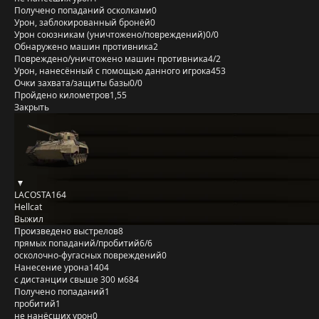
Получено попаданий осколками
0
Урон, заблокированный бронёй
0
Урон союзникам (уничтожено/повреждений)
0/0
Обнаружено машин противника
2
Повреждено/уничтожено машин противника
4/2
Урон, нанесённый с помощью данного игрока
453
Очки захвата/защиты базы
0/0
Пройдено километров
1,55
Закрыть
LACOSTA164
Hellcat
Выжил
Произведено выстрелов
8
прямых попаданий/пробитий
6/6
осколочно-фугасных повреждений
0
Нанесение урона
1404
с дистанции свыше 300 м
684
Получено попаданий
1
пробитий
1
не нанёсших урон
0