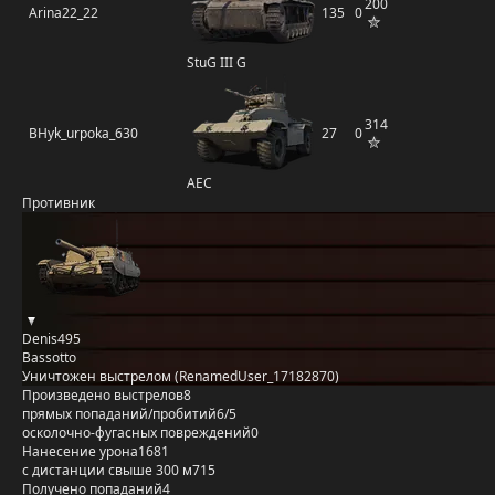
200
Arina22_22
135
0
StuG III G
314
BHyk_urpoka_630
27
0
AEC
Противник
Denis495
Bassotto
Уничтожен выстрелом (RenamedUser_17182870)
Произведено выстрелов
8
прямых попаданий/пробитий
6/5
осколочно-фугасных повреждений
0
Нанесение урона
1681
с дистанции свыше 300 м
715
Получено попаданий
4