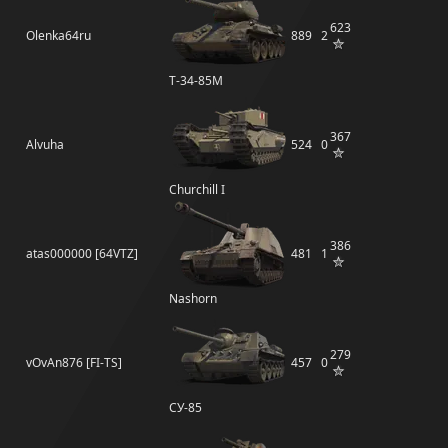
623
Olenka64ru
889
2
Т-34-85М
367
Alvuha
524
0
Churchill I
386
atas000000 [64VTZ]
481
1
Nashorn
279
vOvAn876 [FI-TS]
457
0
СУ-85