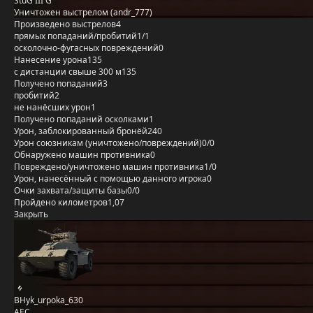
StuG III G
Уничтожен выстрелом (andr_777)
Произведено выстрелов
4
прямых попаданий/пробитий
1/1
осколочно-фугасных повреждений
0
Нанесение урона
135
с дистанции свыше 300 м
135
Получено попаданий
3
пробитий
2
не нанёсших урон
1
Получено попаданий осколками
1
Урон, заблокированный бронёй
240
Урон союзникам (уничтожено/повреждений)
0/0
Обнаружено машин противника
0
Повреждено/уничтожено машин противника
1/0
Урон, нанесённый с помощью данного игрока
0
Очки захвата/защиты базы
0/0
Пройдено километров
1,07
Закрыть
BHyk_urpoka_630
AEC