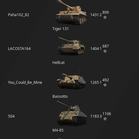
806
Paha102_82
1431
2
Tiger 131
687
LACOSTA164
1404
1
Hellcat
492
You_Could_Be_Mine
1265
1
Bassotto
1106
504
1183
3
М4-85