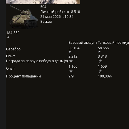
504
Личный рейтинг:
8 510
21 мая 2026 г. 19:34
Выжил
"М4-85"
Базовый аккаунт
Танковый премиу
39 104
58 656
Серебро
Опыт
2 212
3 318
Награда за первую победу в день (x)
1 106
1 659
Опыт
Процент попаданий
9/9
100,00%