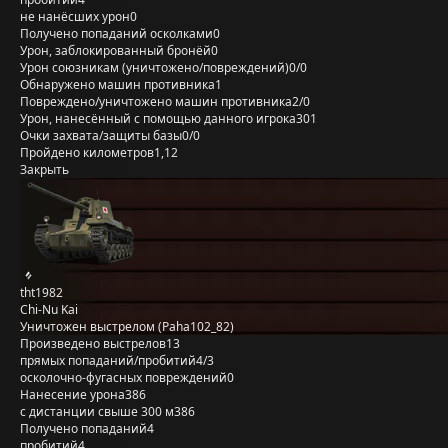
не нанёсших урон
0
Получено попаданий осколками
0
Урон, заблокированный бронёй
0
Урон союзникам (уничтожено/повреждений)
0/0
Обнаружено машин противника
1
Повреждено/уничтожено машин противника
2/0
Урон, нанесённый с помощью данного игрока
301
Очки захвата/защиты базы
0/0
Пройдено километров
1,12
Закрыть
tht1982
Chi-Nu Kai
Уничтожен выстрелом (Paha102_82)
Произведено выстрелов
13
прямых попаданий/пробитий
4/3
осколочно-фугасных повреждений
0
Нанесение урона
386
с дистанции свыше 300 м
386
Получено попаданий
4
пробитий
4