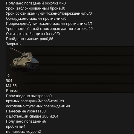
Получено попаданий осколками
0
Урон, заблокированный бронёй
0
Урон союзникам (уничтожено/повреждений)
0/0
Обнаружено машин противника
0
Повреждено/уничтожено машин противника
4/1
Урон, нанесённый с помощью данного игрока
29
Очки захвата/защиты базы
0/0
Пройдено километров
0,86
Закрыть
504
М4-85
Выжил
Произведено выстрелов
9
прямых попаданий/пробитий
9/9
осколочно-фугасных повреждений
0
Нанесение урона
1183
с дистанции свыше 300 м
264
Получено попаданий
6
пробитий
4
не нанёсших урон
2