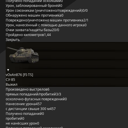
Получено попаданий осколками
0
Урон, заблокированный бронёй
0
Урон союзникам (уничтожено/повреждений)
0/0
Обнаружено машин противника
0
Повреждено/уничтожено машин противника
2/1
Урон, нанесённый с помощью данного игрока
0
Очки захвата/защиты базы
20/0
Пройдено километров
1,44
Закрыть
vOvAn876 [FI-TS]
СУ-85
Выжил
Произведено выстрелов
6
прямых попаданий/пробитий
3/3
осколочно-фугасных повреждений
0
Нанесение урона
457
с дистанции свыше 300 м
457
Получено попаданий
0
пробитий
0
не нанёсших урон
0