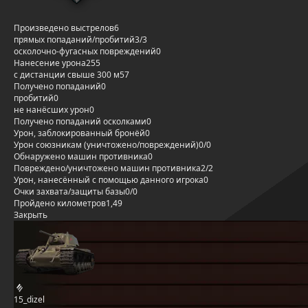
Произведено выстрелов
6
прямых попаданий/пробитий
3/3
осколочно-фугасных повреждений
0
Нанесение урона
255
с дистанции свыше 300 м
57
Получено попаданий
0
пробитий
0
не нанёсших урон
0
Получено попаданий осколками
0
Урон, заблокированный бронёй
0
Урон союзникам (уничтожено/повреждений)
0/0
Обнаружено машин противника
0
Повреждено/уничтожено машин противника
2/2
Урон, нанесённый с помощью данного игрока
0
Очки захвата/защиты базы
0/0
Пройдено километров
1,49
Закрыть
15_dizel