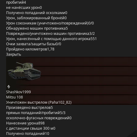
пробитий
4
не нанёсших урон
0
Получено попаданий осколками
0
Урон, заблокированный бронёй
0
Урон союзникам (уничтожено/повреждений)
0/0
Обнаружено машин противника
5
Повреждено/уничтожено машин противника
3/2
Урон, нанесённый с помощью данного игрока
551
Очки захвата/защиты базы
0/0
Пройдено километров
1,78
Закрыть
Shashkov1999
Mitsu 108
Уничтожен выстрелом (Paha102_82)
Произведено выстрелов
5
прямых попаданий/пробитий
5/3
осколочно-фугасных повреждений
0
Нанесение урона
898
с дистанции свыше 300 м
0
Получено попаданий
10