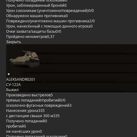
Получено попаданий осколками
0
Урон, заблокированный бронёй
0
Урон союзникам (уничтожено/повреждений)
0/0
Обнаружено машин противника
0
Повреждено/уничтожено машин противника
2/0
Урон, нанесённый с помощью данного игрока
0
Очки захвата/защиты базы
0/0
Пройдено километров
0,37
Закрыть
ALEKSANDR0201
СУ-122А
Выжил
Произведено выстрелов
5
прямых попаданий/пробитий
0/0
осколочно-фугасных повреждений
3
Нанесение урона
335
с дистанции свыше 300 м
335
Получено попаданий
0
пробитий
0
не нанёсших урон
0
Получено попаданий осколками
0