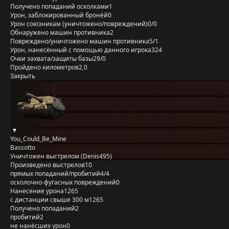
Получено попаданий осколками
1
Урон, заблокированный бронёй
0
Урон союзникам (уничтожено/повреждений)
0/0
Обнаружено машин противника
2
Повреждено/уничтожено машин противника
5/1
Урон, нанесённый с помощью данного игрока
324
Очки захвата/защиты базы
29/0
Пройдено километров
2,0
Закрыть
You_Could_Be_Mine
Bassotto
Уничтожен выстрелом (Denis495)
Произведено выстрелов
10
прямых попаданий/пробитий
4/4
осколочно-фугасных повреждений
0
Нанесение урона
1265
с дистанции свыше 300 м
1265
Получено попаданий
2
пробитий
2
не нанёсших урон
0