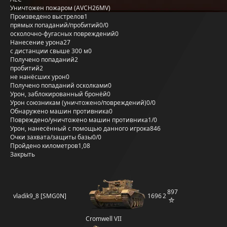
Уничтожен пожаром (AVCH26MV)
Произведено выстрелов
1
прямых попаданий/пробитий
0/0
осколочно-фугасных повреждений
0
Нанесение урона
27
с дистанции свыше 300 м
0
Получено попаданий
2
пробитий
2
не нанёсших урон
0
Получено попаданий осколками
0
Урон, заблокированный бронёй
0
Урон союзникам (уничтожено/повреждений)
0/0
Обнаружено машин противника
0
Повреждено/уничтожено машин противника
1/0
Урон, нанесённый с помощью данного игрока
846
Очки захвата/защиты базы
0/0
Пройдено километров
1,08
Закрыть
897
vladik9_8 [SMG0N]
1696
2
Cromwell VII