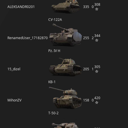
308
ALEKSANDR0201
335
0
СУ-122А
344
RenamedUser_17182870
255
2
Pz. IV H
305
15_dizel
205
1
КВ-1
420
MihonZV
158
0
Т-50-2