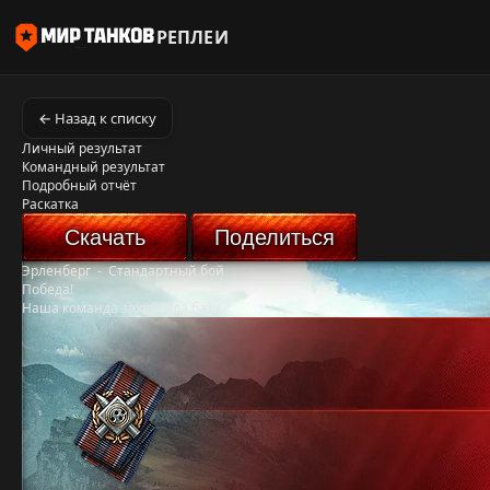
РЕПЛЕИ
← Назад к списку
Личный результат
Командный результат
Подробный отчёт
Раскатка
Скачать
Поделиться
Эрленберг
-
Стандартный бой
Победа!
Наша команда захватила базу