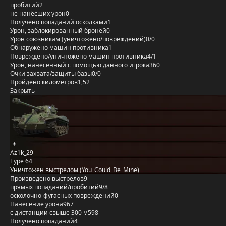
пробитий
2
не нанёсших урон
0
Получено попаданий осколками
1
Урон, заблокированный бронёй
0
Урон союзникам (уничтожено/повреждений)
0/0
Обнаружено машин противника
1
Повреждено/уничтожено машин противника
4/1
Урон, нанесённый с помощью данного игрока
360
Очки захвата/защиты базы
0/0
Пройдено километров
1,52
Закрыть
Az1k_29
Type 64
Уничтожен выстрелом (You_Could_Be_Mine)
Произведено выстрелов
9
прямых попаданий/пробитий
9/8
осколочно-фугасных повреждений
0
Нанесение урона
967
с дистанции свыше 300 м
598
Получено попаданий
4