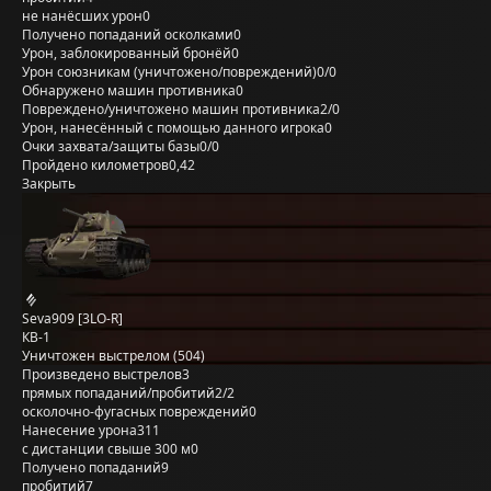
не нанёсших урон
0
Получено попаданий осколками
0
Урон, заблокированный бронёй
0
Урон союзникам (уничтожено/повреждений)
0/0
Обнаружено машин противника
0
Повреждено/уничтожено машин противника
2/0
Урон, нанесённый с помощью данного игрока
0
Очки захвата/защиты базы
0/0
Пройдено километров
0,42
Закрыть
Seva909 [3LO-R]
КВ-1
Уничтожен выстрелом (504)
Произведено выстрелов
3
прямых попаданий/пробитий
2/2
осколочно-фугасных повреждений
0
Нанесение урона
311
с дистанции свыше 300 м
0
Получено попаданий
9
пробитий
7