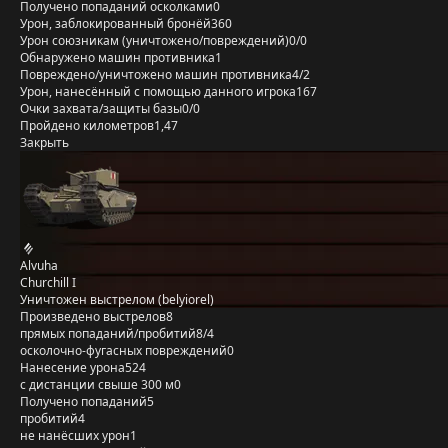
Получено попаданий осколками
0
Урон, заблокированный бронёй
360
Урон союзникам (уничтожено/повреждений)
0/0
Обнаружено машин противника
1
Повреждено/уничтожено машин противника
4/2
Урон, нанесённый с помощью данного игрока
167
Очки захвата/защиты базы
0/0
Пройдено километров
1,47
Закрыть
Alvuha
Churchill I
Уничтожен выстрелом (belyiorel)
Произведено выстрелов
8
прямых попаданий/пробитий
8/4
осколочно-фугасных повреждений
0
Нанесение урона
524
с дистанции свыше 300 м
0
Получено попаданий
5
пробитий
4
не нанёсших урон
1