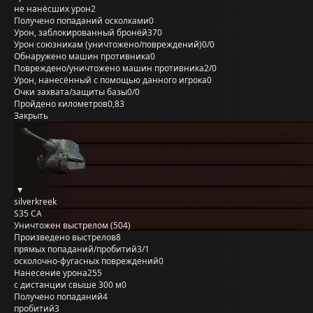
не нанёсших урон
2
Получено попаданий осколками
0
Урон, заблокированный бронёй
370
Урон союзникам (уничтожено/повреждений)
0/0
Обнаружено машин противника
0
Повреждено/уничтожено машин противника
2/0
Урон, нанесённый с помощью данного игрока
0
Очки захвата/защиты базы
0/0
Пройдено километров
0,83
Закрыть
silverkreek
S35 CA
Уничтожен выстрелом (504)
Произведено выстрелов
8
прямых попаданий/пробитий
3/1
осколочно-фугасных повреждений
0
Нанесение урона
255
с дистанции свыше 300 м
0
Получено попаданий
4
пробитий
3