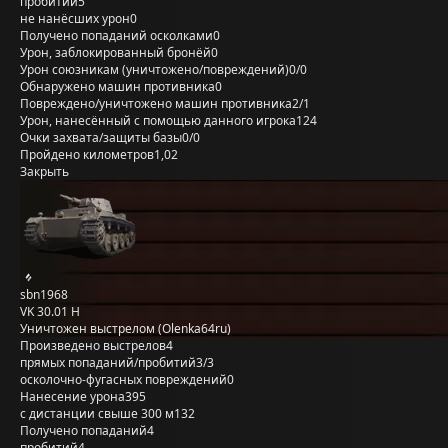
пробитий
5
не нанёсших урон
0
Получено попаданий осколками
0
Урон, заблокированный бронёй
0
Урон союзникам (уничтожено/повреждений)
0/0
Обнаружено машин противника
0
Повреждено/уничтожено машин противника
2/1
Урон, нанесённый с помощью данного игрока
124
Очки захвата/защиты базы
0/0
Пройдено километров
1,02
Закрыть
sbn1968
VK 30.01 H
Уничтожен выстрелом (Olenka64ru)
Произведено выстрелов
4
прямых попаданий/пробитий
3/3
осколочно-фугасных повреждений
0
Нанесение урона
395
с дистанции свыше 300 м
132
Получено попаданий
4
пробитий
4