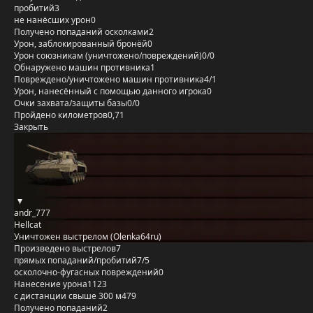
пробитий
3
не нанёсших урон
0
Получено попаданий осколками
2
Урон, заблокированный бронёй
0
Урон союзникам (уничтожено/повреждений)
0/0
Обнаружено машин противника
1
Повреждено/уничтожено машин противника
4/1
Урон, нанесённый с помощью данного игрока
0
Очки захвата/защиты базы
0/0
Пройдено километров
0,71
Закрыть
andr_777
Hellcat
Уничтожен выстрелом (Olenka64ru)
Произведено выстрелов
7
прямых попаданий/пробитий
7/5
осколочно-фугасных повреждений
0
Нанесение урона
1123
с дистанции свыше 300 м
479
Получено попаданий
2