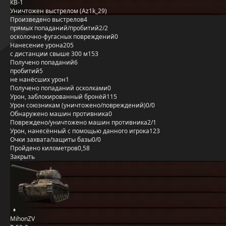
КВ-1
Уничтожен выстрелом (Az1k_29)
Произведено выстрелов
4
прямых попаданий/пробитий
2/2
осколочно-фугасных повреждений
0
Нанесение урона
205
с дистанции свыше 300 м
153
Получено попаданий
6
пробитий
5
не нанёсших урон
1
Получено попаданий осколками
0
Урон, заблокированный бронёй
115
Урон союзникам (уничтожено/повреждений)
0/0
Обнаружено машин противника
0
Повреждено/уничтожено машин противника
2/1
Урон, нанесённый с помощью данного игрока
123
Очки захвата/защиты базы
0/0
Пройдено километров
0,58
Закрыть
MihonZV