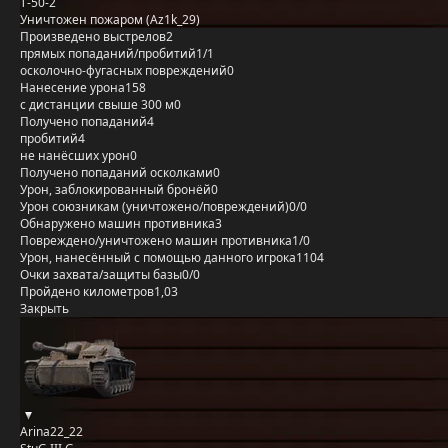
Т-50-2
Уничтожен пожаром (Az1k_29)
Произведено выстрелов
2
прямых попаданий/пробитий
1/1
осколочно-фугасных повреждений
0
Нанесение урона
158
с дистанции свыше 300 м
0
Получено попаданий
4
пробитий
4
не нанёсших урон
0
Получено попаданий осколками
0
Урон, заблокированный бронёй
0
Урон союзникам (уничтожено/повреждений)
0/0
Обнаружено машин противника
3
Повреждено/уничтожено машин противника
1/0
Урон, нанесённый с помощью данного игрока
1104
Очки захвата/защиты базы
0/0
Пройдено километров
1,03
Закрыть
Arina22_22