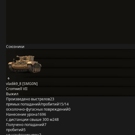
Союзники
vladik9_8 [SMG0N]
Cromwell VII
Выжил
Произведено выстрелов
23
прямых попаданий/пробитий
15/14
осколочно-фугасных повреждений
0
Нанесение урона
1696
с дистанции свыше 300 м
248
Получено попаданий
7
пробитий
5
не нанёсших урон
2