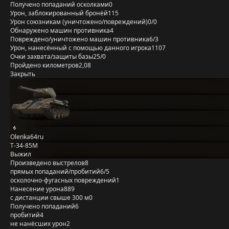
Получено попаданий осколками
0
Урон, заблокированный бронёй
115
Урон союзникам (уничтожено/повреждений)
0/0
Обнаружено машин противника
4
Повреждено/уничтожено машин противника
6/3
Урон, нанесённый с помощью данного игрока
1107
Очки захвата/защиты базы
25/0
Пройдено километров
2,08
Закрыть
Olenka64ru
Т-34-85М
Выжил
Произведено выстрелов
8
прямых попаданий/пробитий
6/5
осколочно-фугасных повреждений
1
Нанесение урона
889
с дистанции свыше 300 м
0
Получено попаданий
6
пробитий
4
не нанёсших урон
2