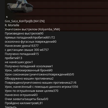
Gos_SaLo_KoHTpoJIb [KA1ZN]
R. Mortelle
Уничтожен выстрелом (Kolyamba_VNK)
Произведено выстрелов
90
прямых попаданий/пробитий
81/72
осколочно-фугасных повреждений
0
Нанесение урона
16377
с дистанции свыше 300 м
6757
Получено попаданий
15
пробитий
13
не нанёсших урон
1
Получено попаданий осколками
1
Урон, заблокированный бронёй
0
Урон союзникам (уничтожено/повреждений)
0/0
Обнаружено машин противника
2
Повреждено/уничтожено машин противника
21/6
Урон, нанесённый с помощью данного игрока
1056
Урон по оглушённым вами целям
370
Нанесено оглушений
3
Очки захвата/защиты базы
0/0
Пройдено километров
6,81
Закрыть