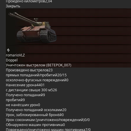
Пройдено километров
2,04
Закрыть
romarioVLZ
Doppel
Уничтожен выстрелом (BETEPOK_007)
Произведено выстрелов
23
прямых попаданий/пробитий
20/15
осколочно-фугасных повреждений
0
Нанесение урона
4401
с дистанции свыше 300 м
526
Получено попаданий
9
пробитий
9
не нанёсших урон
0
Получено попаданий осколками
20
Урон, заблокированный бронёй
0
Урон союзникам (уничтожено/повреждений)
0/0
Обнаружено машин противника
0
Повреждено/уничтожено машин противника
7/0