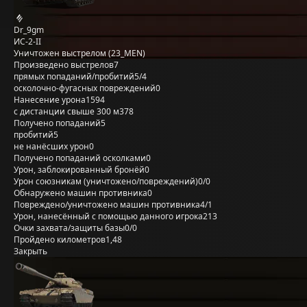
Dr_9gm
ИС-2-II
Уничтожен выстрелом (23_MEN)
Произведено выстрелов
7
прямых попаданий/пробитий
5/4
осколочно-фугасных повреждений
0
Нанесение урона
1594
с дистанции свыше 300 м
378
Получено попаданий
5
пробитий
5
не нанёсших урон
0
Получено попаданий осколками
0
Урон, заблокированный бронёй
0
Урон союзникам (уничтожено/повреждений)
0/0
Обнаружено машин противника
0
Повреждено/уничтожено машин противника
4/1
Урон, нанесённый с помощью данного игрока
213
Очки захвата/защиты базы
0/0
Пройдено километров
1,48
Закрыть