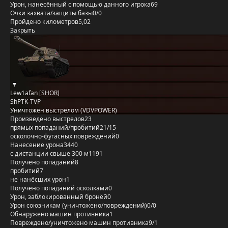
Урон, нанесённый с помощью данного игрока
69
Очки захвата/защиты базы
0/0
Пройдено километров
5,02
Закрыть
Lew1afan [SHOR]
ShPTK-TVP
Уничтожен выстрелом (VDVPOWER)
Произведено выстрелов
23
прямых попаданий/пробитий
21/15
осколочно-фугасных повреждений
0
Нанесение урона
3440
с дистанции свыше 300 м
1191
Получено попаданий
8
пробитий
7
не нанёсших урон
1
Получено попаданий осколками
0
Урон, заблокированный бронёй
0
Урон союзникам (уничтожено/повреждений)
0/0
Обнаружено машин противника
1
Повреждено/уничтожено машин противника
9/1