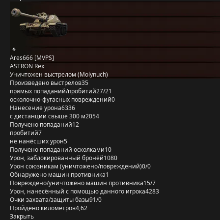
Ares666 [MVPS]
ASTRON Rex
Уничтожен выстрелом (Molynuch)
Произведено выстрелов
35
прямых попаданий/пробитий
27/21
осколочно-фугасных повреждений
0
Нанесение урона
6336
с дистанции свыше 300 м
2054
Получено попаданий
12
пробитий
7
не нанёсших урон
5
Получено попаданий осколками
10
Урон, заблокированный бронёй
1080
Урон союзникам (уничтожено/повреждений)
0/0
Обнаружено машин противника
1
Повреждено/уничтожено машин противника
15/7
Урон, нанесённый с помощью данного игрока
4283
Очки захвата/защиты базы
91/0
Пройдено километров
4,62
Закрыть