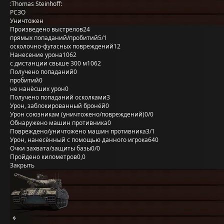
:Thomas Steinhoff:
РСЗО
Уничтожен
Произведено выстрелов
24
прямых попаданий/пробитий
5/1
осколочно-фугасных повреждений
12
Нанесение урона
1062
с дистанции свыше 300 м
1062
Получено попаданий
0
пробитий
0
не нанёсших урон
0
Получено попаданий осколками
3
Урон, заблокированный бронёй
0
Урон союзникам (уничтожено/повреждений)
0/0
Обнаружено машин противника
0
Повреждено/уничтожено машин противника
3/1
Урон, нанесённый с помощью данного игрока
640
Очки захвата/защиты базы
0/0
Пройдено километров
0,0
Закрыть