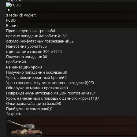
:Frederick Vogler:
РСЗО
Выжил
Произведено выстрелов
84
прямых попаданий/пробитий
12/0
осколочно-фугасных повреждений
52
Нанесение урона
1955
с дистанции свыше 300 м
1955
Получено попаданий
0
пробитий
0
не нанёсших урон
0
Получено попаданий осколками
9
Урон, заблокированный бронёй
0
Урон союзникам (уничтожено/повреждений)
0/0
Обнаружено машин противника
0
Повреждено/уничтожено машин противника
10/1
Урон, нанесённый с помощью данного игрока
1107
Очки захвата/защиты базы
0/0
Пройдено километров
0,0
Закрыть