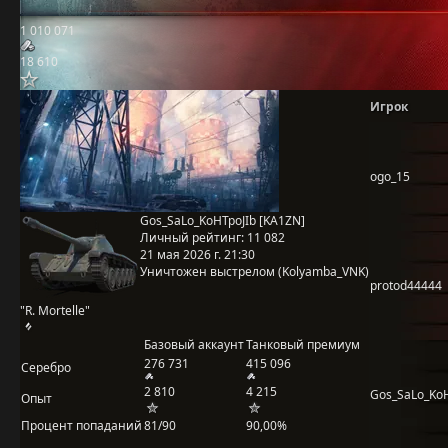
1 010 071
18 610
Игрок
ogo_15
Gos_SaLo_KoHTpoJIb [KA1ZN]
Личный рейтинг:
11 082
21 мая 2026 г. 21:30
Уничтожен выстрелом (Kolyamba_VNK)
protod44444
"R. Mortelle"
Базовый аккаунт
Танковый премиум
276 731
415 096
Серебро
2 810
4 215
Gos_SaLo_KoH
Опыт
Процент попаданий
81/90
90,00%