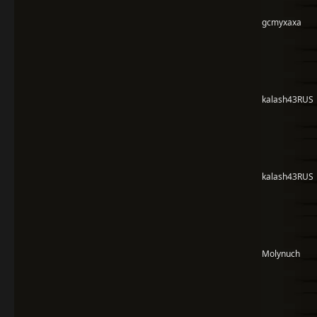
gcmyxaxa
kalash43RUS
kalash43RUS
Molynuch