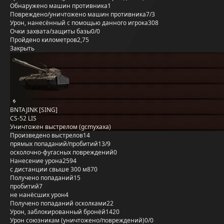
Обнаружено машин противника
1
Повреждено/уничтожено машин противника
7/3
Урон, нанесённый с помощью данного игрока
308
Очки захвата/защиты базы
0/0
Пройдено километров
2,75
Закрыть
BNTAJINK [SING]
CS-52 LIS
Уничтожен выстрелом (gcmyxaxa)
Произведено выстрелов
14
прямых попаданий/пробитий
13/9
осколочно-фугасных повреждений
0
Нанесение урона
2594
с дистанции свыше 300 м
870
Получено попаданий
15
пробитий
7
не нанёсших урон
4
Получено попаданий осколками
22
Урон, заблокированный бронёй
1420
Урон союзникам (уничтожено/повреждений)
0/0