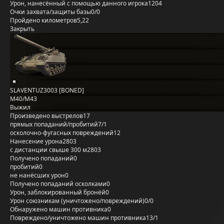
Урон, нанесённый с помощью данного игрока
1204
Очки захвата/защиты базы
0/0
Пройдено километров
5,22
Закрыть
SLAVENTUZ3003 [BONED]
M40/M43
Выжил
Произведено выстрелов
17
прямых попаданий/пробитий
7/1
осколочно-фугасных повреждений
12
Нанесение урона
2803
с дистанции свыше 300 м
2803
Получено попаданий
0
пробитий
0
не нанёсших урон
0
Получено попаданий осколками
0
Урон, заблокированный бронёй
0
Урон союзникам (уничтожено/повреждений)
0/0
Обнаружено машин противника
0
Повреждено/уничтожено машин противника
13/1