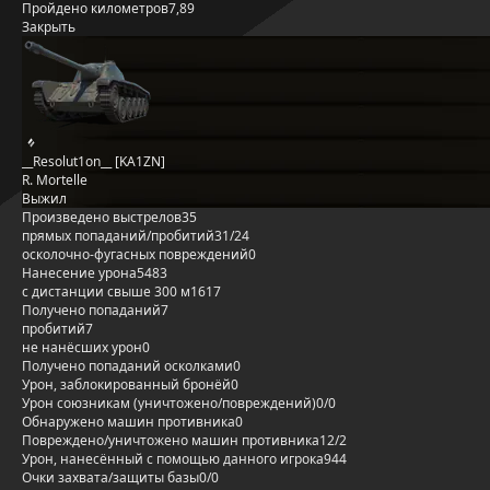
Пройдено километров
7,89
Закрыть
__Resolut1on__ [KA1ZN]
R. Mortelle
Выжил
Произведено выстрелов
35
прямых попаданий/пробитий
31/24
осколочно-фугасных повреждений
0
Нанесение урона
5483
с дистанции свыше 300 м
1617
Получено попаданий
7
пробитий
7
не нанёсших урон
0
Получено попаданий осколками
0
Урон, заблокированный бронёй
0
Урон союзникам (уничтожено/повреждений)
0/0
Обнаружено машин противника
0
Повреждено/уничтожено машин противника
12/2
Урон, нанесённый с помощью данного игрока
944
Очки захвата/защиты базы
0/0