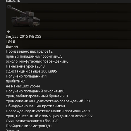
Закрыть
Serj555_2015 [VBOSS]
T34 B
Выжил
Произведено выстрелов
12
прямых попаданий/пробитий
6/5
осколочно-фугасных повреждений
0
Нанесение урона
2043
с дистанции свыше 300 м
895
Получено попаданий
11
пробитий
7
не нанёсших урон
4
Получено попаданий осколками
0
Урон, заблокированный бронёй
610
Урон союзникам (уничтожено/повреждений)
0/0
Обнаружено машин противника
0
Повреждено/уничтожено машин противника
6/1
Урон, нанесённый с помощью данного игрока
992
Очки захвата/защиты базы
0/0
Пройдено километров
3,91
Закрыть