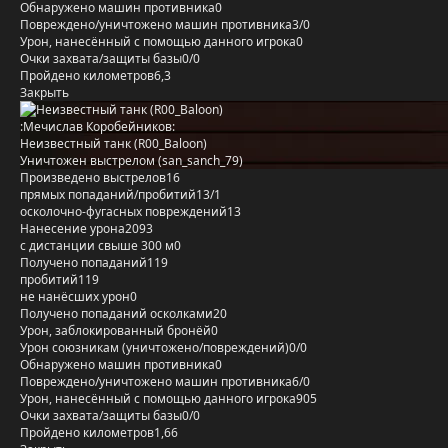
Обнаружено машин противника
0
Повреждено/уничтожено машин противника
3/0
Урон, нанесённый с помощью данного игрока
0
Очки захвата/защиты базы
0/0
Пройдено километров
6,3
Закрыть
:Мечислав Коробейников:
Неизвестный танк (R00_Baloon)
Уничтожен выстрелом (san_sanch_79)
Произведено выстрелов
16
прямых попаданий/пробитий
13/1
осколочно-фугасных повреждений
13
Нанесение урона
2093
с дистанции свыше 300 м
0
Получено попаданий
119
пробитий
119
не нанёсших урон
0
Получено попаданий осколками
20
Урон, заблокированный бронёй
0
Урон союзникам (уничтожено/повреждений)
0/0
Обнаружено машин противника
0
Повреждено/уничтожено машин противника
6/0
Урон, нанесённый с помощью данного игрока
905
Очки захвата/защиты базы
0/0
Пройдено километров
1,66