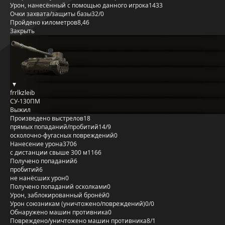
Урон, нанесённый с помощью данного игрока
1433
Очки захвата/защиты базы
32/0
Пройдено километров
8,46
Закрыть
frrlkzleib
СУ-130ПМ
Выжил
Произведено выстрелов
18
прямых попаданий/пробитий
14/9
осколочно-фугасных повреждений
0
Нанесение урона
3706
с дистанции свыше 300 м
1166
Получено попаданий
6
пробитий
6
не нанёсших урон
0
Получено попаданий осколками
0
Урон, заблокированный бронёй
0
Урон союзникам (уничтожено/повреждений)
0/0
Обнаружено машин противника
0
Повреждено/уничтожено машин противника
8/1