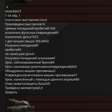
VANOMAST
Т-54 обр. 1
Уничтожен выстрелом (isso)
Произведено выстрелов
16
прямых попаданий/пробитий
14/8
осколочно-фугасных повреждений
0
Нанесение урона
1653
с дистанции свыше 300 м
943
Получено попаданий
5
пробитий
5
не нанёсших урон
0
Получено попаданий осколками
0
Урон, заблокированный бронёй
0
Урон союзникам (уничтожено/повреждений)
0/0
Обнаружено машин противника
2
Повреждено/уничтожено машин противника
4/1
Урон, нанесённый с помощью данного игрока
489
Очки захвата/защиты базы
0/0
Пройдено километров
3,0
Закрыть