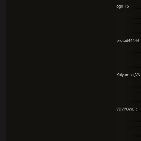
ogo_15
protod44444
Kolyamba_VN
VDVPOWER