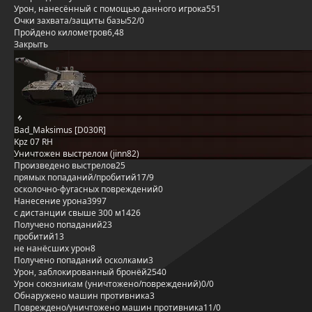
Урон, нанесённый с помощью данного игрока
551
Очки захвата/защиты базы
52/0
Пройдено километров
6,48
Закрыть
Bad_Maksimus [D030R]
Kpz 07 RH
Уничтожен выстрелом (jinn82)
Произведено выстрелов
25
прямых попаданий/пробитий
17/9
осколочно-фугасных повреждений
0
Нанесение урона
3997
с дистанции свыше 300 м
1426
Получено попаданий
23
пробитий
13
не нанёсших урон
8
Получено попаданий осколками
3
Урон, заблокированный бронёй
2540
Урон союзникам (уничтожено/повреждений)
0/0
Обнаружено машин противника
3
Повреждено/уничтожено машин противника
11/0