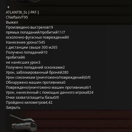
ATLANTIK_SL [-PAT-]
Chieftain/T95
Выжил
Произведено выстрелов
19
прямых попаданий/пробитий
11/7
осколочно-фугасных повреждений
0
Нанесение урона
1545
с дистанции свыше 300 м
265
Получено попаданий
10
пробитий
6
не нанёсших урон
3
Получено попаданий осколками
2
Урон, заблокированный бронёй
280
Урон союзникам (уничтожено/повреждений)
0/0
Обнаружено машин противника
0
Повреждено/уничтожено машин противника
6/1
Урон, нанесённый с помощью данного игрока
824
Очки захвата/защиты базы
0/0
Пройдено километров
4,42
Закрыть