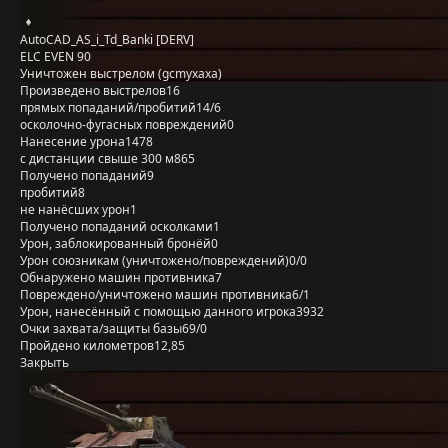
AutoCAD_AS_i_Td_Banki [DERV]
ELC EVEN 90
Уничтожен выстрелом (gcmyxaxa)
Произведено выстрелов
16
прямых попаданий/пробитий
14/6
осколочно-фугасных повреждений
0
Нанесение урона
1478
с дистанции свыше 300 м
865
Получено попаданий
9
пробитий
8
не нанёсших урон
1
Получено попаданий осколками
1
Урон, заблокированный бронёй
0
Урон союзникам (уничтожено/повреждений)
0/0
Обнаружено машин противника
7
Повреждено/уничтожено машин противника
6/1
Урон, нанесённый с помощью данного игрока
3932
Очки захвата/защиты базы
69/0
Пройдено километров
12,85
Закрыть