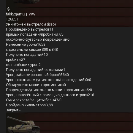
fakk2gen13 [_WW__]
T26E5 P
Уничтожен выстрелом (isso)
Произведено выстрелов
11
прямых попаданий/пробитий
7/5
осколочно-фугасных повреждений
0
Нанесение урона
1658
с дистанции свыше 300 м
348
Получено попаданий
10
пробитий
7
не нанёсших урон
2
Получено попаданий осколками
1
Урон, заблокированный бронёй
640
Урон союзникам (уничтожено/повреждений)
0/0
Обнаружено машин противника
0
Повреждено/уничтожено машин противника
6/0
Урон, нанесённый с помощью данного игрока
216
Очки захвата/защиты базы
43/0
Пройдено километров
3,88
Закрыть