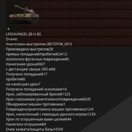
LEKSAANGEL [B-U-B]
Dravec
Уничтожен выстрелом (BETEPOK_007)
Произведено выстрелов
28
прямых попаданий/пробитий
24/12
осколочно-фугасных повреждений
0
Нанесение урона
6067
с дистанции свыше 300 м
66
Получено попаданий
17
пробитий
8
не нанёсших урон
7
Получено попаданий осколками
16
Урон, заблокированный бронёй
1325
Урон союзникам (уничтожено/повреждений)
0/0
Обнаружено машин противника
1
Повреждено/уничтожено машин противника
12/4
Урон, нанесённый с помощью данного игрока
1239
Урон по оглушённым вами целям
644
Нанесено оглушений
4
Очки захвата/защиты базы
103/0