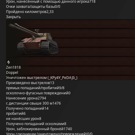
Урон, нанесённый с помощью данного игрока
718
Очки захвата/защиты базы
0/0
Пройдено километров
2,33
Закрыть
Zen1818
Doppel
Уничтожен выстрелом (_KPy4Y_PeDAJIi_)
Произведено выстрелов
13
прямых попаданий/пробитий
9/8
осколочно-фугасных повреждений
0
Нанесение урона
2794
с дистанции свыше 300 м
1476
Получено попаданий
14
пробитий
6
не нанёсших урон
8
Получено попаданий осколками
8
Урон, заблокированный бронёй
1740
Урон союзникам (уничтожено/повреждений)
0/0