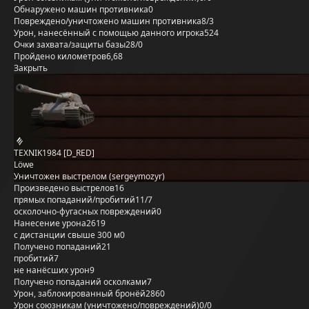
Обнаружено машин противника
0
Повреждено/уничтожено машин противника
8/3
Урон, нанесённый с помощью данного игрока
524
Очки захвата/защиты базы
28/0
Пройдено километров
6,68
Закрыть
TEXNIK1984 [D_RED]
Löwe
Уничтожен выстрелом (sergeymozyr)
Произведено выстрелов
16
прямых попаданий/пробитий
11/7
осколочно-фугасных повреждений
0
Нанесение урона
2619
с дистанции свыше 300 м
0
Получено попаданий
21
пробитий
7
не нанёсших урон
9
Получено попаданий осколками
7
Урон, заблокированный бронёй
2860
Урон союзникам (уничтожено/повреждений)
0/0