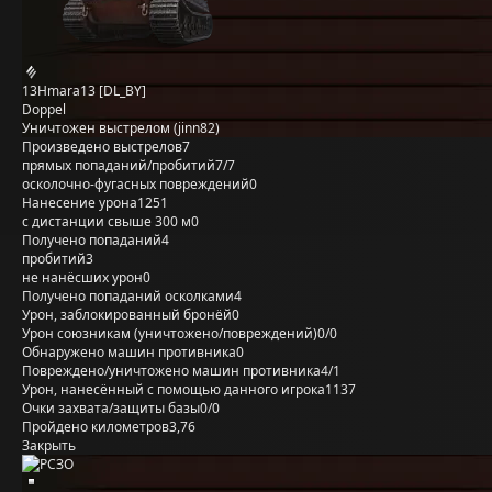
13Hmara13 [DL_BY]
Doppel
Уничтожен выстрелом (jinn82)
Произведено выстрелов
7
прямых попаданий/пробитий
7/7
осколочно-фугасных повреждений
0
Нанесение урона
1251
с дистанции свыше 300 м
0
Получено попаданий
4
пробитий
3
не нанёсших урон
0
Получено попаданий осколками
4
Урон, заблокированный бронёй
0
Урон союзникам (уничтожено/повреждений)
0/0
Обнаружено машин противника
0
Повреждено/уничтожено машин противника
4/1
Урон, нанесённый с помощью данного игрока
1137
Очки захвата/защиты базы
0/0
Пройдено километров
3,76
Закрыть