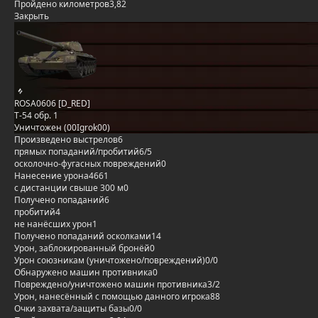
Пройдено километров
3,82
Закрыть
ROSA0606 [D_RED]
Т-54 обр. 1
Уничтожен (00Igrok00)
Произведено выстрелов
6
прямых попаданий/пробитий
6/5
осколочно-фугасных повреждений
0
Нанесение урона
4661
с дистанции свыше 300 м
0
Получено попаданий
6
пробитий
4
не нанёсших урон
1
Получено попаданий осколками
14
Урон, заблокированный бронёй
0
Урон союзникам (уничтожено/повреждений)
0/0
Обнаружено машин противника
0
Повреждено/уничтожено машин противника
3/2
Урон, нанесённый с помощью данного игрока
88
Очки захвата/защиты базы
0/0