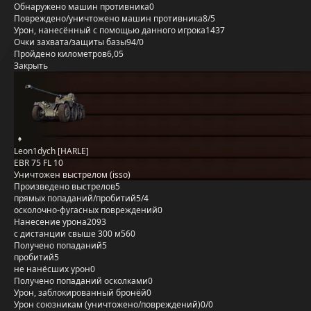
Обнаружено машин противника
0
Повреждено/уничтожено машин противника
8/5
Урон, нанесённый с помощью данного игрока
1437
Очки захвата/защиты базы
94/0
Пройдено километров
6,05
Закрыть
Leon1dych [HARLE]
EBR 75 FL 10
Уничтожен выстрелом (isso)
Произведено выстрелов
5
прямых попаданий/пробитий
5/4
осколочно-фугасных повреждений
0
Нанесение урона
2093
с дистанции свыше 300 м
560
Получено попаданий
5
пробитий
5
не нанёсших урон
0
Получено попаданий осколками
0
Урон, заблокированный бронёй
0
Урон союзникам (уничтожено/повреждений)
0/0