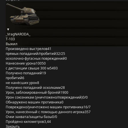
_VragNARODA_
Т-103
Выжил
Произведено выстрелов
41
прямых попаданий/пробитий
32/25
осколочно-фугасных повреждений
0
Нанесение урона
10050
с дистанции свыше 300 м
5493
Получено попаданий
19
пробитий
6
не нанёсших урон
8
Получено попаданий осколками
28
Урон, заблокированный бронёй
1900
Урон союзникам (уничтожено/повреждений)
0/0
Обнаружено машин противника
0
Повреждено/уничтожено машин противника
16/7
Урон, нанесённый с помощью данного игрока
357
Очки захвата/защиты базы
0/0
Пройдено километров
3,44
Закрыть