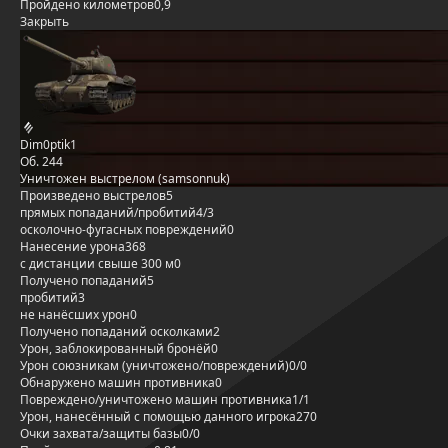
Пройдено километров
0,9
Закрыть
Dim0ptik1
Об. 244
Уничтожен выстрелом (samsonnuk)
Произведено выстрелов
5
прямых попаданий/пробитий
4/3
осколочно-фугасных повреждений
0
Нанесение урона
368
с дистанции свыше 300 м
0
Получено попаданий
5
пробитий
3
не нанёсших урон
0
Получено попаданий осколками
2
Урон, заблокированный бронёй
0
Урон союзникам (уничтожено/повреждений)
0/0
Обнаружено машин противника
0
Повреждено/уничтожено машин противника
1/1
Урон, нанесённый с помощью данного игрока
270
Очки захвата/защиты базы
0/0