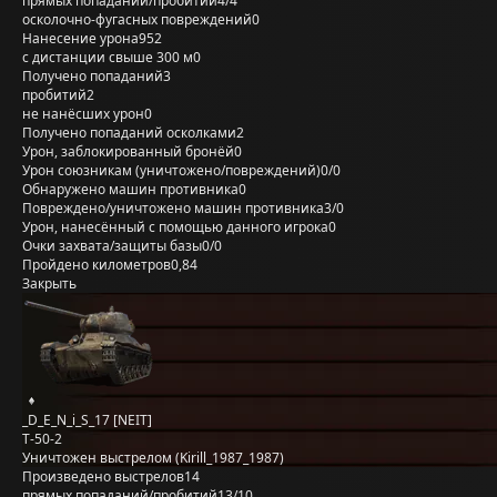
прямых попаданий/пробитий
4/4
осколочно-фугасных повреждений
0
Нанесение урона
952
с дистанции свыше 300 м
0
Получено попаданий
3
пробитий
2
не нанёсших урон
0
Получено попаданий осколками
2
Урон, заблокированный бронёй
0
Урон союзникам (уничтожено/повреждений)
0/0
Обнаружено машин противника
0
Повреждено/уничтожено машин противника
3/0
Урон, нанесённый с помощью данного игрока
0
Очки захвата/защиты базы
0/0
Пройдено километров
0,84
Закрыть
_D_E_N_i_S_17 [NEIT]
Т-50-2
Уничтожен выстрелом (Kirill_1987_1987)
Произведено выстрелов
14
прямых попаданий/пробитий
13/10