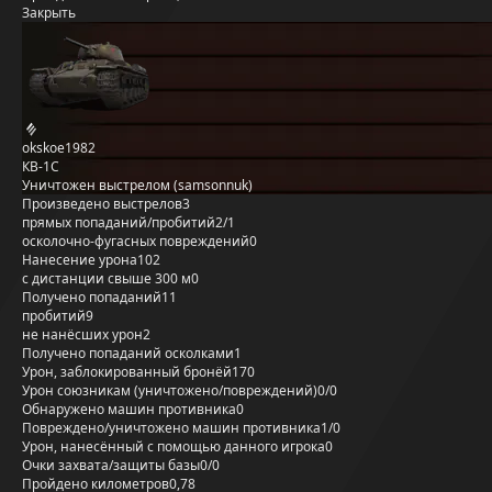
Закрыть
okskoe1982
КВ-1С
Уничтожен выстрелом (samsonnuk)
Произведено выстрелов
3
прямых попаданий/пробитий
2/1
осколочно-фугасных повреждений
0
Нанесение урона
102
с дистанции свыше 300 м
0
Получено попаданий
11
пробитий
9
не нанёсших урон
2
Получено попаданий осколками
1
Урон, заблокированный бронёй
170
Урон союзникам (уничтожено/повреждений)
0/0
Обнаружено машин противника
0
Повреждено/уничтожено машин противника
1/0
Урон, нанесённый с помощью данного игрока
0
Очки захвата/защиты базы
0/0
Пройдено километров
0,78