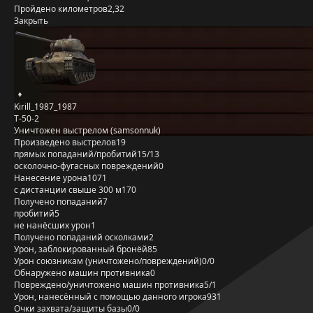
Пройдено километров
2,32
Закрыть
Kirill_1987_1987
Т-50-2
Уничтожен выстрелом (samsonnuk)
Произведено выстрелов
19
прямых попаданий/пробитий
15/13
осколочно-фугасных повреждений
0
Нанесение урона
1071
с дистанции свыше 300 м
170
Получено попаданий
7
пробитий
5
не нанёсших урон
1
Получено попаданий осколками
2
Урон, заблокированный бронёй
85
Урон союзникам (уничтожено/повреждений)
0/0
Обнаружено машин противника
0
Повреждено/уничтожено машин противника
5/1
Урон, нанесённый с помощью данного игрока
931
Очки захвата/защиты базы
0/0