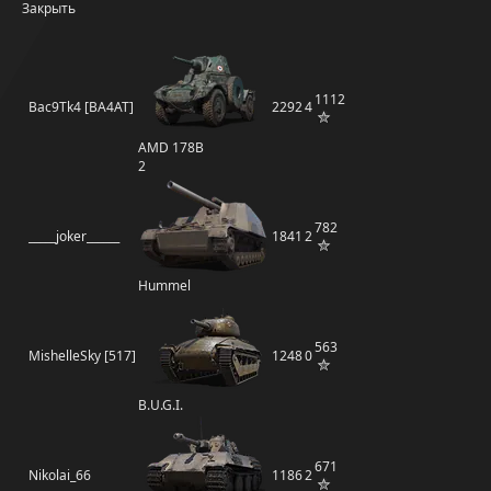
Закрыть
1112
Bac9Tk4 [BA4AT]
2292
4
AMD 178B
2
782
_____joker______
1841
2
Hummel
563
MishelleSky [517]
1248
0
B.U.G.I.
671
Nikolai_66
1186
2