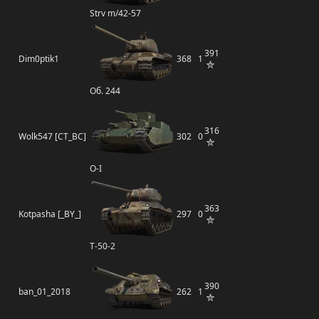
Strv m/42-57
391
Dim0ptik1
368
1
Об. 244
316
Wolk547 [CT_BC]
302
0
O-I
363
Kotpasha [_BY_]
297
0
Т-50-2
390
ban_01_2018
262
1