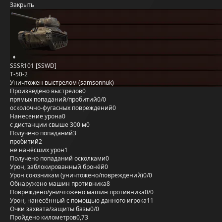
Закрыть
SSSR101 [SSWD]
Т-50-2
Уничтожен выстрелом (samsonnuk)
Произведено выстрелов
0
прямых попаданий/пробитий
0/0
осколочно-фугасных повреждений
0
Нанесение урона
0
с дистанции свыше 300 м
0
Получено попаданий
3
пробитий
2
не нанёсших урон
1
Получено попаданий осколками
0
Урон, заблокированный бронёй
0
Урон союзникам (уничтожено/повреждений)
0/0
Обнаружено машин противника
8
Повреждено/уничтожено машин противника
0/0
Урон, нанесённый с помощью данного игрока
11
Очки захвата/защиты базы
0/0
Пройдено километров
0,73