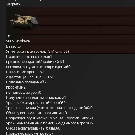
Закрыть
StebLievskaya
Bassotto
Уничтожен выстрелом (sn1kers_69)
Произведено выстрелов
1
прямых попаданий/пробитий
1/1
осколочно-фугасных повреждений
0
Нанесение урона
167
с дистанции свыше 300 м
0
Получено попаданий
2
пробитий
2
не нанёсших урон
0
Получено попаданий осколками
1
Урон, заблокированный бронёй
0
Урон союзникам (уничтожено/повреждений)
0/0
Обнаружено машин противника
0
Повреждено/уничтожено машин противника
1/1
Урон, нанесённый с помощью данного игрока
39
Очки захвата/защиты базы
0/0
Пройдено километров
0,37