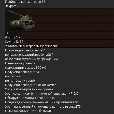
Пройдено километров
0,33
Закрыть
dmitriy73k
Strv m/42-57
Уничтожен выстрелом (samsonnuk)
Произведено выстрелов
11
прямых попаданий/пробитий
6/4
осколочно-фугасных повреждений
0
Нанесение урона
495
с дистанции свыше 300 м
0
Получено попаданий
4
пробитий
2
не нанёсших урон
0
Получено попаданий осколками
2
Урон, заблокированный бронёй
0
Урон союзникам (уничтожено/повреждений)
0/0
Обнаружено машин противника
0
Повреждено/уничтожено машин противника
2/1
Урон, нанесённый с помощью данного игрока
279
Очки захвата/защиты базы
0/0