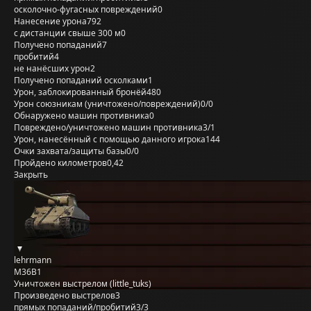
осколочно-фугасных повреждений
0
Нанесение урона
792
с дистанции свыше 300 м
0
Получено попаданий
7
пробитий
4
не нанёсших урон
2
Получено попаданий осколками
1
Урон, заблокированный бронёй
480
Урон союзникам (уничтожено/повреждений)
0/0
Обнаружено машин противника
0
Повреждено/уничтожено машин противника
3/1
Урон, нанесённый с помощью данного игрока
144
Очки захвата/защиты базы
0/0
Пройдено километров
0,42
Закрыть
lehrmann
M36B1
Уничтожен выстрелом (little_tuks)
Произведено выстрелов
3
прямых попаданий/пробитий
3/3