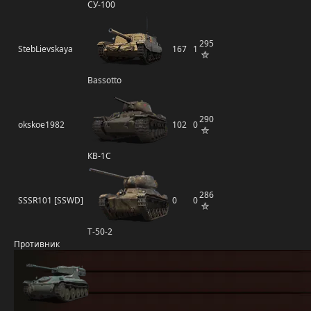
СУ-100
295
StebLievskaya
167
1
Bassotto
290
okskoe1982
102
0
КВ-1С
286
SSSR101 [SSWD]
0
0
Т-50-2
Противник