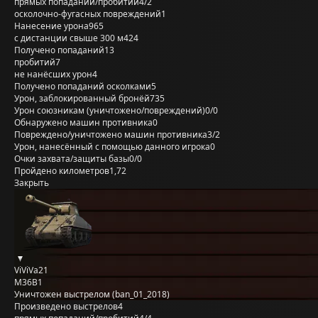
прямых попаданий/пробитий
4/2
осколочно-фугасных повреждений
1
Нанесение урона
965
с дистанции свыше 300 м
424
Получено попаданий
13
пробитий
7
не нанёсших урон
4
Получено попаданий осколками
5
Урон, заблокированный бронёй
735
Урон союзникам (уничтожено/повреждений)
0/0
Обнаружено машин противника
0
Повреждено/уничтожено машин противника
3/2
Урон, нанесённый с помощью данного игрока
0
Очки захвата/защиты базы
0/0
Пройдено километров
1,72
Закрыть
ViViVa21
M36B1
Уничтожен выстрелом (ban_01_2018)
Произведено выстрелов
4