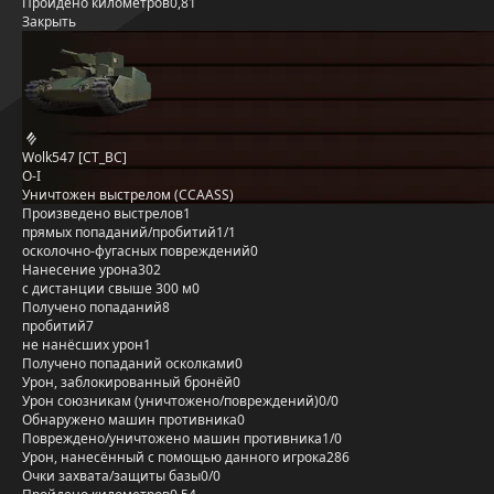
Пройдено километров
0,81
Закрыть
Wolk547 [CT_BC]
O-I
Уничтожен выстрелом (CCAASS)
Произведено выстрелов
1
прямых попаданий/пробитий
1/1
осколочно-фугасных повреждений
0
Нанесение урона
302
с дистанции свыше 300 м
0
Получено попаданий
8
пробитий
7
не нанёсших урон
1
Получено попаданий осколками
0
Урон, заблокированный бронёй
0
Урон союзникам (уничтожено/повреждений)
0/0
Обнаружено машин противника
0
Повреждено/уничтожено машин противника
1/0
Урон, нанесённый с помощью данного игрока
286
Очки захвата/защиты базы
0/0