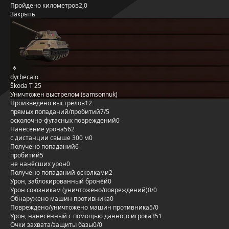
Пройдено километров
2,0
Закрыть
dyrbecalo
Škoda T 25
Уничтожен выстрелом (samsonnuk)
Произведено выстрелов
12
прямых попаданий/пробитий
7/5
осколочно-фугасных повреждений
0
Нанесение урона
562
с дистанции свыше 300 м
0
Получено попаданий
6
пробитий
5
не нанёсших урон
0
Получено попаданий осколками
2
Урон, заблокированный бронёй
0
Урон союзникам (уничтожено/повреждений)
0/0
Обнаружено машин противника
0
Повреждено/уничтожено машин противника
5/0
Урон, нанесённый с помощью данного игрока
351
Очки захвата/защиты базы
0/0