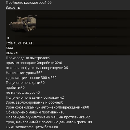
Пройдено километров
1,09
Закрыть
little_tuks [P-CAT]
M44
Выжил
Произведено выстрелов
9
прямых попаданий/пробитий
2/0
осколочно-фугасных повреждений
6
Нанесение урона
562
с дистанции свыше 300 м
562
Получено попаданий
0
пробитий
0
не нанёсших урон
0
Получено попаданий осколками
2
Урон, заблокированный бронёй
0
Урон союзникам (уничтожено/повреждений)
0/0
Обнаружено машин противника
0
Повреждено/уничтожено машин противника
5/2
Урон, нанесённый с помощью данного игрока
109
Очки захвата/защиты базы
0/0