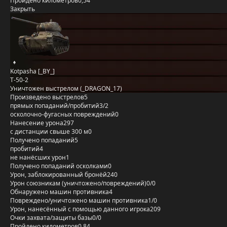
Пройдено километров
0,54
Закрыть
Kotpasha [_BY_]
Т-50-2
Уничтожен выстрелом (_DRAGON_17)
Произведено выстрелов
5
прямых попаданий/пробитий
3/2
осколочно-фугасных повреждений
0
Нанесение урона
297
с дистанции свыше 300 м
0
Получено попаданий
5
пробитий
4
не нанёсших урон
1
Получено попаданий осколками
0
Урон, заблокированный бронёй
240
Урон союзникам (уничтожено/повреждений)
0/0
Обнаружено машин противника
4
Повреждено/уничтожено машин противника
1/0
Урон, нанесённый с помощью данного игрока
209
Очки захвата/защиты базы
0/0
Пройдено километров
0,84