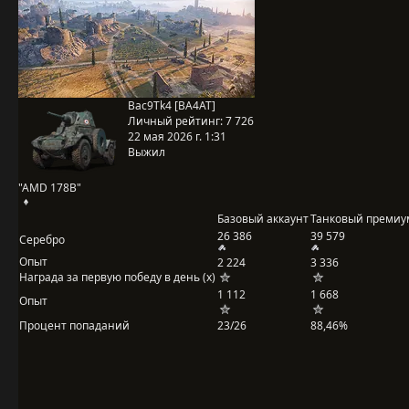
Bac9Tk4 [BA4AT]
Личный рейтинг:
7 726
22 мая 2026 г. 1:31
Выжил
"AMD 178B"
Базовый аккаунт
Танковый премиу
26 386
39 579
Серебро
Опыт
2 224
3 336
Награда за первую победу в день (x)
1 112
1 668
Опыт
Процент попаданий
23/26
88,46%