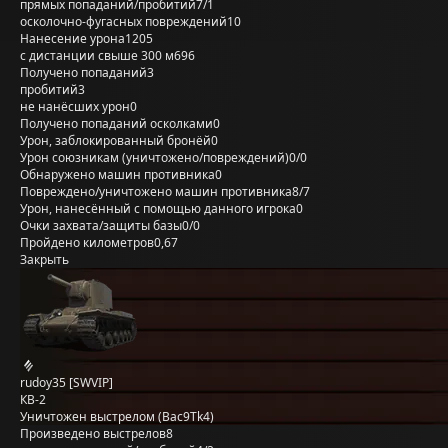
прямых попаданий/пробитий
7/1
осколочно-фугасных повреждений
10
Нанесение урона
1205
с дистанции свыше 300 м
696
Получено попаданий
3
пробитий
3
не нанёсших урон
0
Получено попаданий осколками
0
Урон, заблокированный бронёй
0
Урон союзникам (уничтожено/повреждений)
0/0
Обнаружено машин противника
0
Повреждено/уничтожено машин противника
8/7
Урон, нанесённый с помощью данного игрока
0
Очки захвата/защиты базы
0/0
Пройдено километров
0,67
Закрыть
rudoy35 [SWVIP]
КВ-2
Уничтожен выстрелом (Bac9Tk4)
Произведено выстрелов
8