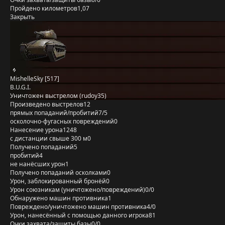
Пройдено километров
1,07
Закрыть
MishelleSky [517]
B.U.G.I.
Уничтожен выстрелом (rudoy35)
Произведено выстрелов
12
прямых попаданий/пробитий
7/5
осколочно-фугасных повреждений
0
Нанесение урона
1248
с дистанции свыше 300 м
0
Получено попаданий
5
пробитий
4
не нанёсших урон
1
Получено попаданий осколками
0
Урон, заблокированный бронёй
0
Урон союзникам (уничтожено/повреждений)
0/0
Обнаружено машин противника
1
Повреждено/уничтожено машин противника
4/0
Урон, нанесённый с помощью данного игрока
81
Очки захвата/защиты базы
0/0