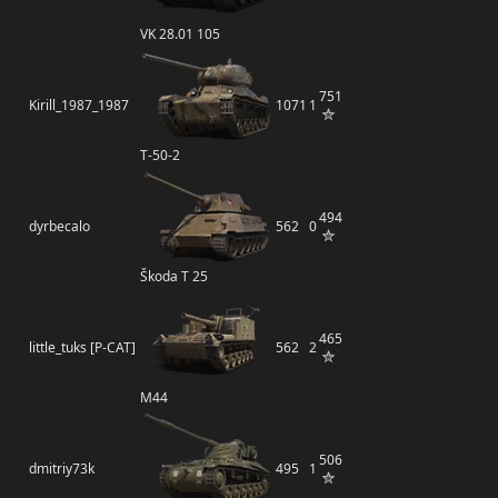
VK 28.01 105
751
Kirill_1987_1987
1071
1
Т-50-2
494
dyrbecalo
562
0
Škoda T 25
465
little_tuks [P-CAT]
562
2
M44
506
dmitriy73k
495
1