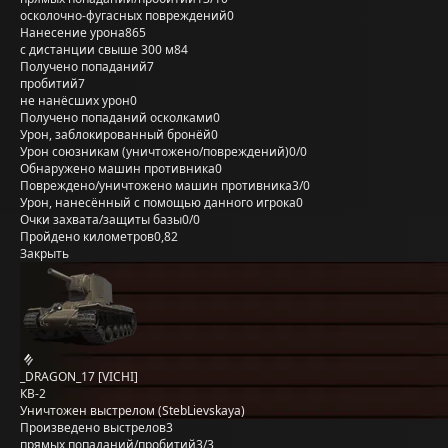
осколочно-фугасных повреждений
0
Нанесение урона
865
с дистанции свыше 300 м
84
Получено попаданий
7
пробитий
7
не нанёсших урон
0
Получено попаданий осколками
0
Урон, заблокированный бронёй
0
Урон союзникам (уничтожено/повреждений)
0/0
Обнаружено машин противника
0
Повреждено/уничтожено машин противника
3/0
Урон, нанесённый с помощью данного игрока
0
Очки захвата/защиты базы
0/0
Пройдено километров
0,82
Закрыть
_DRAGON_17 [VICHI]
КВ-2
Уничтожен выстрелом (StebLievskaya)
Произведено выстрелов
3
прямых попаданий/пробитий
3/3