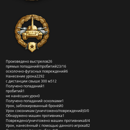
Произведено выстрелов
26
прямых попаданий/пробитий
23/16
осколочно-фугасных повреждений
6
Нанесение урона
2292
с дистанции свыше 300 м
512
Получено попаданий
1
пробитий
1
не нанёсших урон
0
Получено попаданий осколками
1
Урон, заблокированный бронёй
0
Урон союзникам (уничтожено/повреждений)
0/0
Обнаружено машин противника
1
Повреждено/уничтожено машин противника
8/4
Урон, нанесённый с помощью данного игрока
82