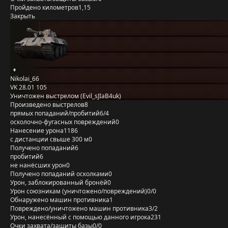
Пройдено километров
1,15
Закрыть
Nikolai_66
VK 28.01 105
Уничтожен выстрелом (Evil_sJIaB4uk)
Произведено выстрелов
8
прямых попаданий/пробитий
6/4
осколочно-фугасных повреждений
0
Нанесение урона
1186
с дистанции свыше 300 м
0
Получено попаданий
6
пробитий
6
не нанёсших урон
0
Получено попаданий осколками
0
Урон, заблокированный бронёй
0
Урон союзникам (уничтожено/повреждений)
0/0
Обнаружено машин противника
1
Повреждено/уничтожено машин противника
3/2
Урон, нанесённый с помощью данного игрока
231
Очки захвата/защиты базы
0/0