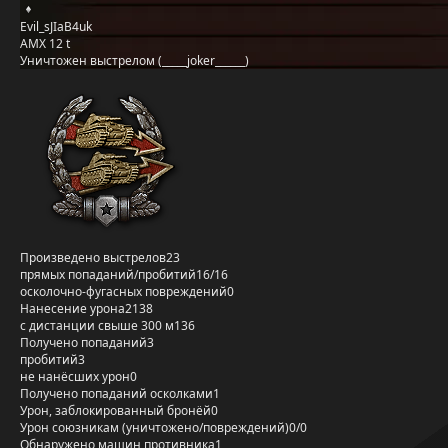
Evil_sJIaB4uk
AMX 12 t
Уничтожен выстрелом (_____joker______)
Произведено выстрелов
23
прямых попаданий/пробитий
16/16
осколочно-фугасных повреждений
0
Нанесение урона
2138
с дистанции свыше 300 м
136
Получено попаданий
3
пробитий
3
не нанёсших урон
0
Получено попаданий осколками
1
Урон, заблокированный бронёй
0
Урон союзникам (уничтожено/повреждений)
0/0
Обнаружено машин противника
1