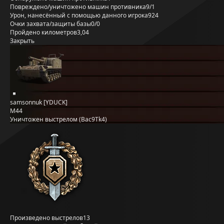
Повреждено/уничтожено машин противника
9/1
Урон, нанесённый с помощью данного игрока
924
Очки захвата/защиты базы
0/0
Пройдено километров
3,04
Закрыть
samsonnuk [YDUCK]
M44
Уничтожен выстрелом (Bac9Tk4)
Произведено выстрелов
13