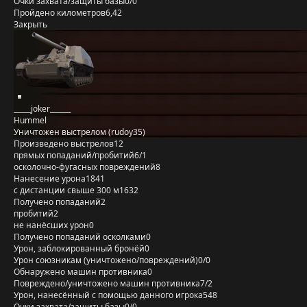
Очки захвата/защиты базы
0/0
Пройдено километров
6,42
Закрыть
_____joker______
Hummel
Уничтожен выстрелом (rudoy35)
Произведено выстрелов
12
прямых попаданий/пробитий
6/1
осколочно-фугасных повреждений
8
Нанесение урона
1841
с дистанции свыше 300 м
1632
Получено попаданий
2
пробитий
2
не нанёсших урон
0
Получено попаданий осколками
0
Урон, заблокированный бронёй
0
Урон союзникам (уничтожено/повреждений)
0/0
Обнаружено машин противника
0
Повреждено/уничтожено машин противника
7/2
Урон, нанесённый с помощью данного игрока
548
Очки захвата/защиты базы
0/0