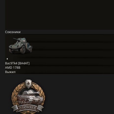
Союзники
Bac9Tk4 [BA4AT]
AMD 178B
Выжил