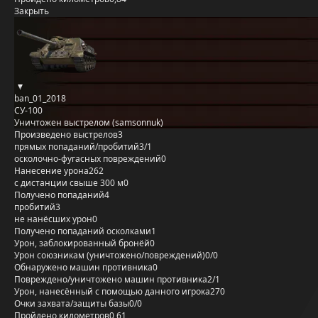
Закрыть
ban_01_2018
СУ-100
Уничтожен выстрелом (samsonnuk)
Произведено выстрелов
3
прямых попаданий/пробитий
3/1
осколочно-фугасных повреждений
0
Нанесение урона
262
с дистанции свыше 300 м
0
Получено попаданий
4
пробитий
3
не нанёсших урон
0
Получено попаданий осколками
1
Урон, заблокированный бронёй
0
Урон союзникам (уничтожено/повреждений)
0/0
Обнаружено машин противника
0
Повреждено/уничтожено машин противника
2/1
Урон, нанесённый с помощью данного игрока
270
Очки захвата/защиты базы
0/0
Пройдено километров
0,61