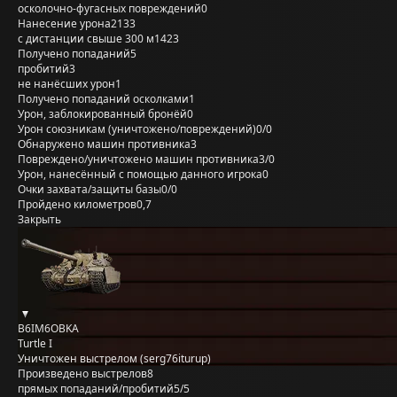
осколочно-фугасных повреждений
0
Нанесение урона
2133
с дистанции свыше 300 м
1423
Получено попаданий
5
пробитий
3
не нанёсших урон
1
Получено попаданий осколками
1
Урон, заблокированный бронёй
0
Урон союзникам (уничтожено/повреждений)
0/0
Обнаружено машин противника
3
Повреждено/уничтожено машин противника
3/0
Урон, нанесённый с помощью данного игрока
0
Очки захвата/защиты базы
0/0
Пройдено километров
0,7
Закрыть
B6IM6OBKA
Turtle I
Уничтожен выстрелом (serg76iturup)
Произведено выстрелов
8
прямых попаданий/пробитий
5/5