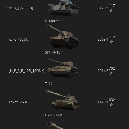
1171
1
ncux_J [NERRO]
3129
3
R. Mortelle
712
KyPc_Py6JI9I
2069
1
ShPTK-TVP
702
_H_E_P_B_125_ [SDNK]
2014
2
Т-44
632
Trikot [VIZA_]
1490
1
СУ-130ПМ