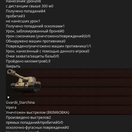
Нанесение урона
98
с дистанции свыше 300 м
0
Получено попаданий
4
пробитий
3
не нанёсших урон
1
Получено попаданий осколками
1
Урон, заблокированный бронёй
0
Урон союзникам (уничтожено/повреждений)
0/0
Обнаружено машин противника
0
Повреждено/уничтожено машин противника
1/1
Урон, нанесённый с помощью данного игрока
0
Очки захвата/защиты базы
0/0
Пройдено километров
0,9
Закрыть
Gvardii_Starchina
Vipera
Уничтожен выстрелом (B6IM6OBKA)
Произведено выстрелов
2
прямых попаданий/пробитий
0/0
осколочно-фугасных повреждений
0