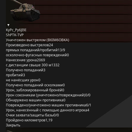
KyPc_Py6JI9I
ShPTK-TVP
Уничтожен выстрелом (B6IM6OBKA)
Произведено выстрелов
24
прямых попаданий/пробитий
13/9
осколочно-фугасных повреждений
0
Нанесение урона
2069
с дистанции свыше 300 м
1332
Получено попаданий
3
пробитий
3
не нанёсших урон
0
Получено попаданий осколками
0
Урон, заблокированный бронёй
0
Урон союзникам (уничтожено/повреждений)
0/0
Обнаружено машин противника
0
Повреждено/уничтожено машин противника
6/1
Урон, нанесённый с помощью данного игрока
4
Очки захвата/защиты базы
0/0
Пройдено километров
1,19
Закрыть