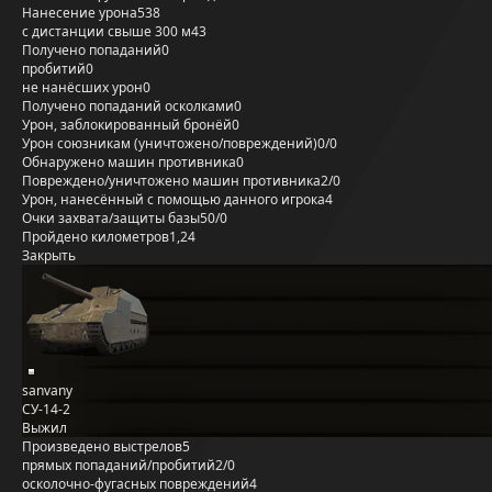
Нанесение урона
538
с дистанции свыше 300 м
43
Получено попаданий
0
пробитий
0
не нанёсших урон
0
Получено попаданий осколками
0
Урон, заблокированный бронёй
0
Урон союзникам (уничтожено/повреждений)
0/0
Обнаружено машин противника
0
Повреждено/уничтожено машин противника
2/0
Урон, нанесённый с помощью данного игрока
4
Очки захвата/защиты базы
50/0
Пройдено километров
1,24
Закрыть
sanvany
СУ-14-2
Выжил
Произведено выстрелов
5
прямых попаданий/пробитий
2/0
осколочно-фугасных повреждений
4