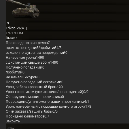
Trikot [VIZA_]
СУ-130ПМ
Выжил
Произведено выстрелов
7
прямых попаданий/пробитий
4/3
осколочно-фугасных повреждений
0
Нанесение урона
1490
с дистанции свыше 300 м
1490
Получено попаданий
0
пробитий
0
не нанёсших урон
0
Получено попаданий осколками
0
Урон, заблокированный бронёй
0
Урон союзникам (уничтожено/повреждений)
0/0
Обнаружено машин противника
0
Повреждено/уничтожено машин противника
4/1
Урон, нанесённый с помощью данного игрока
178
Очки захвата/защиты базы
0/0
Пройдено километров
0,7
Закрыть