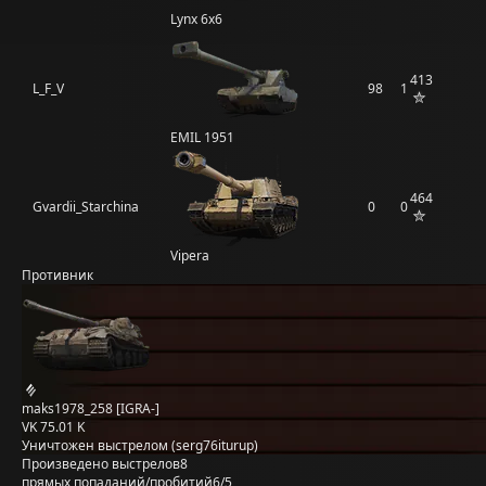
Lynx 6x6
413
L_F_V
98
1
EMIL 1951
464
Gvardii_Starchina
0
0
Vipera
Противник
maks1978_258 [IGRA-]
VK 75.01 K
Уничтожен выстрелом (serg76iturup)
Произведено выстрелов
8
прямых попаданий/пробитий
6/5