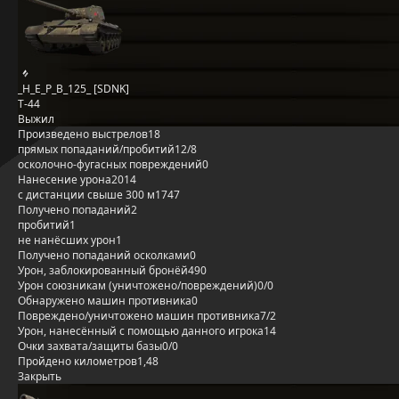
_H_E_P_B_125_ [SDNK]
Т-44
Выжил
Произведено выстрелов
18
прямых попаданий/пробитий
12/8
осколочно-фугасных повреждений
0
Нанесение урона
2014
с дистанции свыше 300 м
1747
Получено попаданий
2
пробитий
1
не нанёсших урон
1
Получено попаданий осколками
0
Урон, заблокированный бронёй
490
Урон союзникам (уничтожено/повреждений)
0/0
Обнаружено машин противника
0
Повреждено/уничтожено машин противника
7/2
Урон, нанесённый с помощью данного игрока
14
Очки захвата/защиты базы
0/0
Пройдено километров
1,48
Закрыть