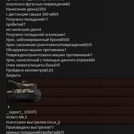
осколочно-фугасных повреждений
0
Нанесение урона
2350
с дистанции свыше 300 м
869
Получено попаданий
11
пробитий
7
не нанёсших урон
4
Получено попаданий осколками
1
Урон, заблокированный бронёй
500
Урон союзникам (уничтожено/повреждений)
0/0
Обнаружено машин противника
1
Повреждено/уничтожено машин противника
4/1
Урон, нанесённый с помощью данного игрока
484
Очки захвата/защиты базы
0/0
Пройдено километров
0,63
Закрыть
__sipport__ [OXOT]
Vickers Mk.3
Уничтожен выстрелом (ncux_J)
Произведено выстрелов
11
прямых попаданий/пробитий
6/5