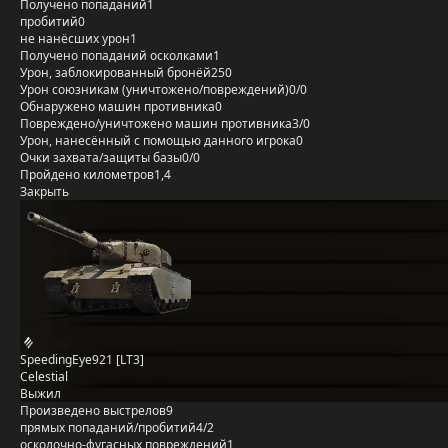
Получено попаданий
1
пробитий
0
не нанёсших урон
1
Получено попаданий осколками
1
Урон, заблокированный бронёй
250
Урон союзникам (уничтожено/повреждений)
0/0
Обнаружено машин противника
0
Повреждено/уничтожено машин противника
3/0
Урон, нанесённый с помощью данного игрока
0
Очки захвата/защиты базы
0/0
Пройдено километров
1,4
Закрыть
SpeedingEye921 [LT3]
Celestial
Выжил
Произведено выстрелов
9
прямых попаданий/пробитий
4/2
осколочно-фугасных повреждений
1