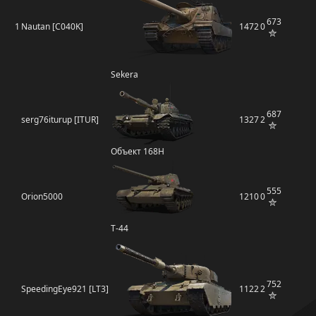
673
1
Nautan [C040K]
1472
0
Sekera
687
serg76iturup [ITUR]
1327
2
Объект 168Н
555
Orion5000
1210
0
Т-44
752
SpeedingEye921 [LT3]
1122
2