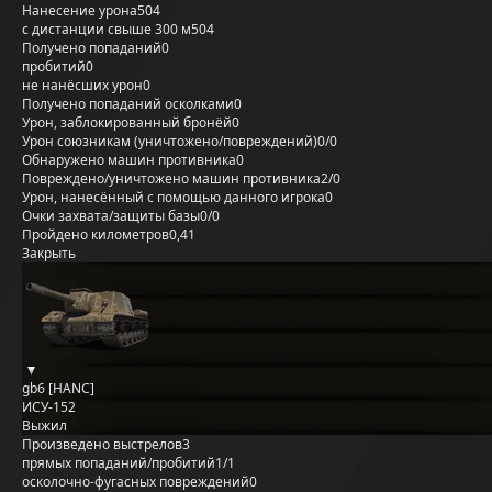
Нанесение урона
504
с дистанции свыше 300 м
504
Получено попаданий
0
пробитий
0
не нанёсших урон
0
Получено попаданий осколками
0
Урон, заблокированный бронёй
0
Урон союзникам (уничтожено/повреждений)
0/0
Обнаружено машин противника
0
Повреждено/уничтожено машин противника
2/0
Урон, нанесённый с помощью данного игрока
0
Очки захвата/защиты базы
0/0
Пройдено километров
0,41
Закрыть
gb6 [HANC]
ИСУ-152
Выжил
Произведено выстрелов
3
прямых попаданий/пробитий
1/1
осколочно-фугасных повреждений
0