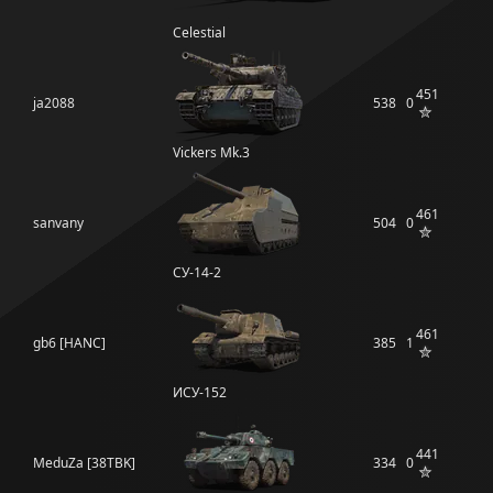
Celestial
451
ja2088
538
0
Vickers Mk.3
461
sanvany
504
0
СУ-14-2
461
gb6 [HANC]
385
1
ИСУ-152
441
MeduZa [38TBK]
334
0