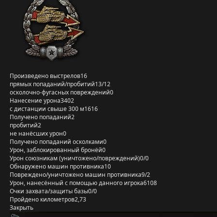
Произведено выстрелов
16
прямых попаданий/пробитий
13/12
осколочно-фугасных повреждений
0
Нанесение урона
3402
с дистанции свыше 300 м
1616
Получено попаданий
2
пробитий
2
не нанёсших урон
0
Получено попаданий осколками
0
Урон, заблокированный бронёй
0
Урон союзникам (уничтожено/повреждений)
0/0
Обнаружено машин противника
10
Повреждено/уничтожено машин противника
9/2
Урон, нанесённый с помощью данного игрока
6108
Очки захвата/защиты базы
0/0
Пройдено километров
2,73
Закрыть