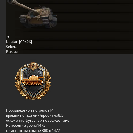
Nautan [C040K]
Sekera
Выжил
Произведено выстрелов
14
прямых попаданий/пробитий
8/3
осколочно-фугасных повреждений
0
Нанесение урона
1472
с дистанции свыше 300 м
1472