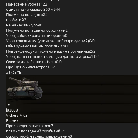
Нанесение урона
1122
с дистанции свыше 300 м
944
Получено попаданий
4
пробитий
3
не нанёсших урон
0
Получено попаданий осколками
2
Урон, заблокированный бронёй
0
Урон союзникам (уничтожено/повреждений)
0/0
Обнаружено машин противника
1
Повреждено/уничтожено машин противника
2/2
Урон, нанесённый с помощью данного игрока
1125
Очки захвата/защиты базы
0/0
Пройдено километров
1,57
Закрыть
ja2088
Vickers Mk.3
Выжил
Произведено выстрелов
7
прямых попаданий/пробитий
3/1
осколочно-фугасных повреждений
3