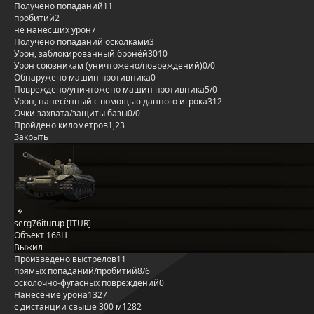
Получено попаданий
11
пробитий
2
не нанёсших урон
7
Получено попаданий осколками
3
Урон, заблокированный бронёй
3010
Урон союзникам (уничтожено/повреждений)
0/0
Обнаружено машин противника
0
Повреждено/уничтожено машин противника
5/0
Урон, нанесённый с помощью данного игрока
312
Очки захвата/защиты базы
0/0
Пройдено километров
1,23
Закрыть
serg76iturup [ITUR]
Объект 168Н
Выжил
Произведено выстрелов
11
прямых попаданий/пробитий
8/6
осколочно-фугасных повреждений
0
Нанесение урона
1327
с дистанции свыше 300 м
1282