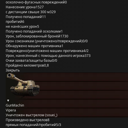
осколочно-фугасных повреждений
0
Нанесение урона
1527
с дистанции свыше 300 м
329
Получено попаданий
11
пробитий
6
не нанёсших урон
5
Получено попаданий осколками
1
Урон, заблокированный бронёй
1730
Урон союзникам (уничтожено/повреждений)
0/0
Обнаружено машин противника
1
Повреждено/уничтожено машин противника
4/2
Урон, нанесённый с помощью данного игрока
373
Очки захвата/защиты базы
0/0
Пройдено километров
0,8
Закрыть
GunMachin
Vipera
Уничтожен выстрелом (souei_)
Произведено выстрелов
8
прямых попаданий/пробитий
5/3