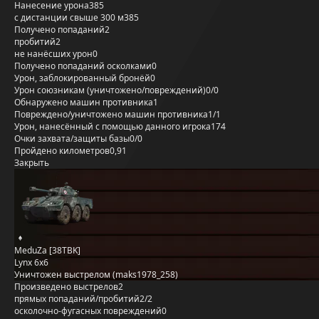
Нанесение урона
385
с дистанции свыше 300 м
385
Получено попаданий
2
пробитий
2
не нанёсших урон
0
Получено попаданий осколками
0
Урон, заблокированный бронёй
0
Урон союзникам (уничтожено/повреждений)
0/0
Обнаружено машин противника
1
Повреждено/уничтожено машин противника
1/1
Урон, нанесённый с помощью данного игрока
174
Очки захвата/защиты базы
0/0
Пройдено километров
0,91
Закрыть
MeduZa [38TBK]
Lynx 6x6
Уничтожен выстрелом (maks1978_258)
Произведено выстрелов
2
прямых попаданий/пробитий
2/2
осколочно-фугасных повреждений
0