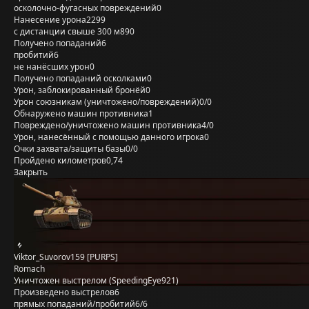
осколочно-фугасных повреждений
0
Нанесение урона
2299
с дистанции свыше 300 м
890
Получено попаданий
6
пробитий
6
не нанёсших урон
0
Получено попаданий осколками
0
Урон, заблокированный бронёй
0
Урон союзникам (уничтожено/повреждений)
0/0
Обнаружено машин противника
1
Повреждено/уничтожено машин противника
4/0
Урон, нанесённый с помощью данного игрока
0
Очки захвата/защиты базы
0/0
Пройдено километров
0,74
Закрыть
Viktor_Suvorov159 [PURPS]
Romach
Уничтожен выстрелом (SpeedingEye921)
Произведено выстрелов
6
прямых попаданий/пробитий
6/6