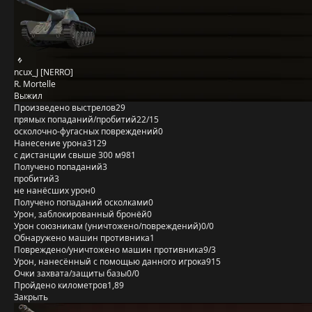
ncux_J [NERRO]
R. Mortelle
Выжил
Произведено выстрелов
29
прямых попаданий/пробитий
22/15
осколочно-фугасных повреждений
0
Нанесение урона
3129
с дистанции свыше 300 м
981
Получено попаданий
3
пробитий
3
не нанёсших урон
0
Получено попаданий осколками
0
Урон, заблокированный бронёй
0
Урон союзникам (уничтожено/повреждений)
0/0
Обнаружено машин противника
1
Повреждено/уничтожено машин противника
9/3
Урон, нанесённый с помощью данного игрока
915
Очки захвата/защиты базы
0/0
Пройдено километров
1,89
Закрыть