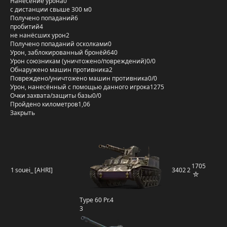
Нанесение урона
0
с дистанции свыше 300 м
0
Получено попаданий
6
пробитий
4
не нанёсших урон
2
Получено попаданий осколками
0
Урон, заблокированный бронёй
640
Урон союзникам (уничтожено/повреждений)
0/0
Обнаружено машин противника
2
Повреждено/уничтожено машин противника
0/0
Урон, нанесённый с помощью данного игрока
1275
Очки захвата/защиты базы
0/0
Пройдено километров
1,06
Закрыть
1705
1
souei_ [AHRI]
3402
2
Type 60 Pr.4
3