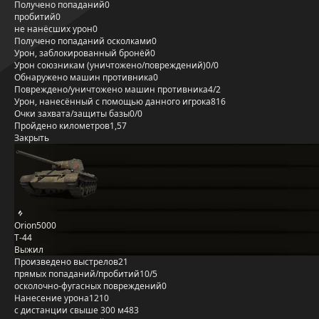
Получено попаданий
0
пробитий
0
не нанёсших урон
0
Получено попаданий осколками
0
Урон, заблокированный бронёй
0
Урон союзникам (уничтожено/повреждений)
0/0
Обнаружено машин противника
0
Повреждено/уничтожено машин противника
4/2
Урон, нанесённый с помощью данного игрока
816
Очки захвата/защиты базы
0/0
Пройдено километров
1,57
Закрыть
Orion5000
Т-44
Выжил
Произведено выстрелов
21
прямых попаданий/пробитий
10/5
осколочно-фугасных повреждений
0
Нанесение урона
1210
с дистанции свыше 300 м
483