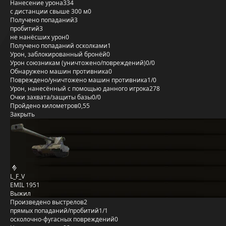
Нанесение урона
334
с дистанции свыше 300 м
0
Получено попаданий
3
пробитий
3
не нанёсших урон
0
Получено попаданий осколками
1
Урон, заблокированный бронёй
0
Урон союзникам (уничтожено/повреждений)
0/0
Обнаружено машин противника
0
Повреждено/уничтожено машин противника
1/0
Урон, нанесённый с помощью данного игрока
278
Очки захвата/защиты базы
0/0
Пройдено километров
0,55
Закрыть
L_F_V
EMIL 1951
Выжил
Произведено выстрелов
2
прямых попаданий/пробитий
1/1
осколочно-фугасных повреждений
0