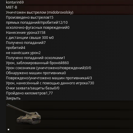
kontarin69
MBT-B
Уничтожен выстрелом (midobrovolsky)
Произведено выстрелов
15
прямых попаданий/пробитий
12/10
осколочно-фугасных повреждений
0
Нанесение урона
3158
с дистанции свыше 300 м
0
Получено попаданий
7
пробитий
4
не нанёсших урон
2
Получено попаданий осколками
1
Урон, заблокированный бронёй
860
Урон союзникам (уничтожено/повреждений)
0/0
Обнаружено машин противника
0
Повреждено/уничтожено машин противника
4/3
Урон, нанесённый с помощью данного игрока
730
Очки захвата/защиты базы
0/0
Пройдено километров
1,77
Закрыть