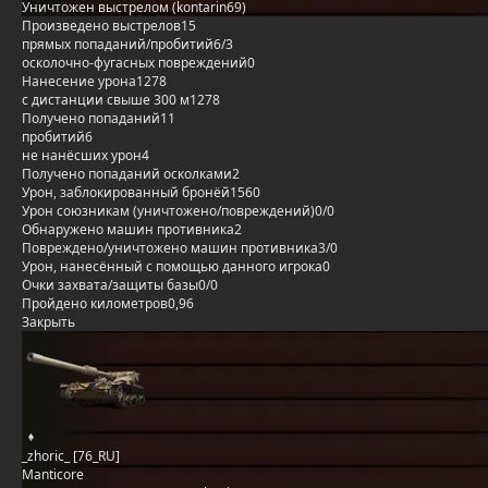
Уничтожен выстрелом (kontarin69)
Произведено выстрелов
15
прямых попаданий/пробитий
6/3
осколочно-фугасных повреждений
0
Нанесение урона
1278
с дистанции свыше 300 м
1278
Получено попаданий
11
пробитий
6
не нанёсших урон
4
Получено попаданий осколками
2
Урон, заблокированный бронёй
1560
Урон союзникам (уничтожено/повреждений)
0/0
Обнаружено машин противника
2
Повреждено/уничтожено машин противника
3/0
Урон, нанесённый с помощью данного игрока
0
Очки захвата/защиты базы
0/0
Пройдено километров
0,96
Закрыть
_zhoric_ [76_RU]
Manticore