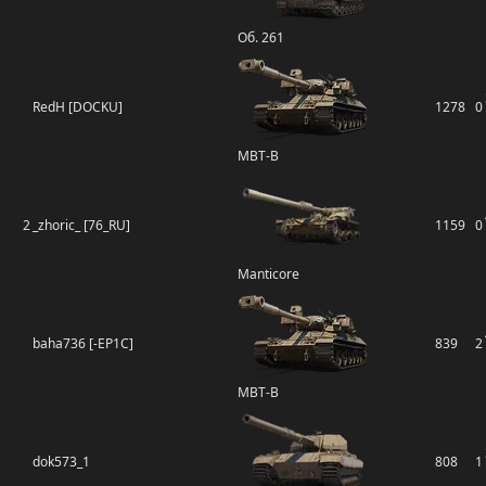
Об. 261
RedH [DOCKU]
1278
0
MBT-B
2
_zhoric_ [76_RU]
1159
0
Manticore
baha736 [-EP1C]
839
2
MBT-B
dok573_1
808
1