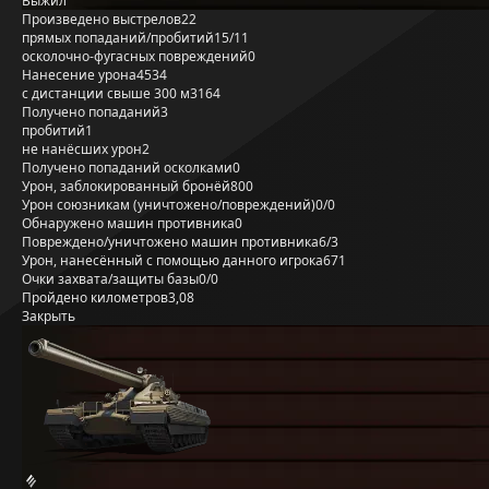
Выжил
Произведено выстрелов
22
прямых попаданий/пробитий
15/11
осколочно-фугасных повреждений
0
Нанесение урона
4534
с дистанции свыше 300 м
3164
Получено попаданий
3
пробитий
1
не нанёсших урон
2
Получено попаданий осколками
0
Урон, заблокированный бронёй
800
Урон союзникам (уничтожено/повреждений)
0/0
Обнаружено машин противника
0
Повреждено/уничтожено машин противника
6/3
Урон, нанесённый с помощью данного игрока
671
Очки захвата/защиты базы
0/0
Пройдено километров
3,08
Закрыть