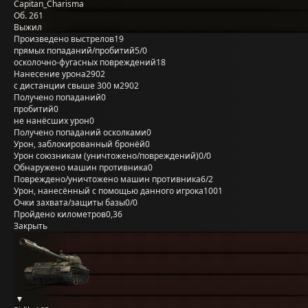
Capitan_Charisma
Об. 261
Выжил
Произведено выстрелов
19
прямых попаданий/пробитий
5/0
осколочно-фугасных повреждений
18
Нанесение урона
2902
с дистанции свыше 300 м
2902
Получено попаданий
0
пробитий
0
не нанёсших урон
0
Получено попаданий осколками
0
Урон, заблокированный бронёй
0
Урон союзникам (уничтожено/повреждений)
0/0
Обнаружено машин противника
0
Повреждено/уничтожено машин противника
6/2
Урон, нанесённый с помощью данного игрока
1001
Очки захвата/защиты базы
0/0
Пройдено километров
0,36
Закрыть