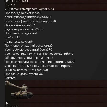
sestrichkatt [IGC]
B-C 25 t
Уничтожен выстрелом (kontarin69)
Произведено выстрелов
3
прямых попаданий/пробитий
2/1
осколочно-фугасных повреждений
0
Нанесение урона
357
с дистанции свыше 300 м
0
Получено попаданий
4
пробитий
4
не нанёсших урон
0
Получено попаданий осколками
0
Урон, заблокированный бронёй
0
Урон союзникам (уничтожено/повреждений)
0/0
Обнаружено машин противника
2
Повреждено/уничтожено машин противника
1/0
Урон, нанесённый с помощью данного игрока
0
Очки захвата/защиты базы
0/0
Пройдено километров
1,44
Закрыть