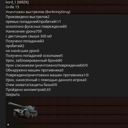
kord_1 [MRZK]
Grille 15
Уничтожен выстрелом (BorbriniyStruy)
Произведено выстрелов
2
прямых попаданий/пробитий
1/1
осколочно-фугасных повреждений
0
Нанесение урона
709
с дистанции свыше 300 м
0
Получено попаданий
3
пробитий
2
не нанёсших урон
0
Получено попаданий осколками
5
Урон, заблокированный бронёй
0
Урон союзникам (уничтожено/повреждений)
0/0
Обнаружено машин противника
0
Повреждено/уничтожено машин противника
1/0
Урон, нанесённый с помощью данного игрока
0
Очки захвата/защиты базы
0/0
Пройдено километров
0,65
Закрыть