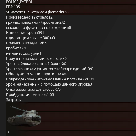
POLICE_PATROL
EBR 105
Уничтожен выстрелом (kontarin69)
Произведено выстрелов
2
прямых попаданий/пробитий
2/2
осколочно-фугасных повреждений
0
Нанесение урона
591
с дистанции свыше 300 м
0
Получено попаданий
5
пробитий
4
не нанёсших урон
1
Получено попаданий осколками
0
Урон, заблокированный бронёй
0
Урон союзникам (уничтожено/повреждений)
0/0
Обнаружено машин противника
0
Повреждено/уничтожено машин противника
1/1
Урон, нанесённый с помощью данного игрока
0
Очки захвата/защиты базы
0/0
Пройдено километров
1,05
Закрыть