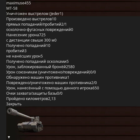
maximuse455
MT-58
Уничтожен выстрелом (Jeder1)
Произведено выстрелов
10
прямых попаданий/пробитий
2/1
осколочно-фугасных повреждений
0
Нанесение урона
725
с дистанции свыше 300 м
0
Получено попаданий
10
пробитий
3
не нанёсших урон
5
Получено попаданий осколками
5
Урон, заблокированный бронёй
2580
Урон союзникам (уничтожено/повреждений)
0/0
Обнаружено машин противника
1
Повреждено/уничтожено машин противника
2/0
Урон, нанесённый с помощью данного игрока
650
Очки захвата/защиты базы
0/0
Пройдено километров
2,13
Закрыть