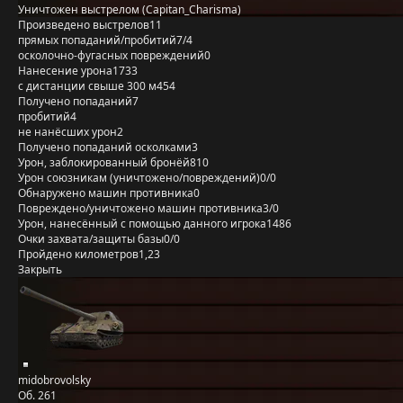
Уничтожен выстрелом (Capitan_Charisma)
Произведено выстрелов
11
прямых попаданий/пробитий
7/4
осколочно-фугасных повреждений
0
Нанесение урона
1733
с дистанции свыше 300 м
454
Получено попаданий
7
пробитий
4
не нанёсших урон
2
Получено попаданий осколками
3
Урон, заблокированный бронёй
810
Урон союзникам (уничтожено/повреждений)
0/0
Обнаружено машин противника
0
Повреждено/уничтожено машин противника
3/0
Урон, нанесённый с помощью данного игрока
1486
Очки захвата/защиты базы
0/0
Пройдено километров
1,23
Закрыть
midobrovolsky
Об. 261