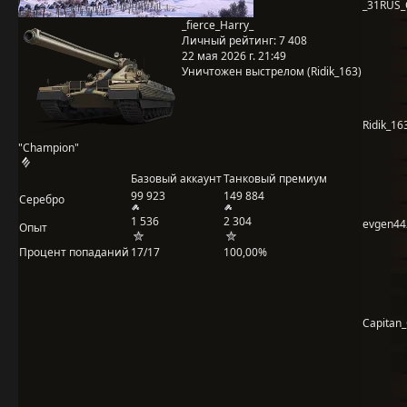
_31RUS
_fierce_Harry_
Личный рейтинг:
7 408
22 мая 2026 г. 21:49
Уничтожен выстрелом (Ridik_163)
Ridik_16
"Champion"
Базовый аккаунт
Танковый премиум
99 923
149 884
Серебро
1 536
2 304
evgen44
Опыт
Процент попаданий
17/17
100,00%
Capitan