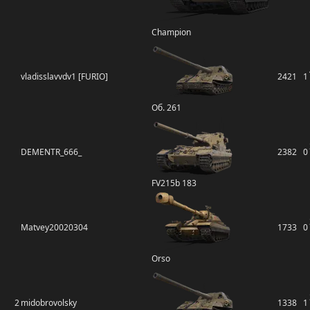
Champion
vladisslavvdv1 [FURIO]
2421
1
Об. 261
DEMENTR_666_
2382
0
FV215b 183
Matvey20020304
1733
0
Orso
2
midobrovolsky
1338
1