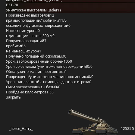
BZT-70
Уничтожен выстрелом (Jeder1)
Произведено выстрелов
12
прямых попаданий/пробитий
11/0
осколочно-фугасных повреждений
0
Нанесение урона
0
с дистанции свыше 300 м
0
Получено попаданий
7
пробитий
6
не нанёсших урон
1
Получено попаданий осколками
0
Урон, заблокированный бронёй
1050
Урон союзникам (уничтожено/повреждений)
0/0
Обнаружено машин противника
1
Повреждено/уничтожено машин противника
0/0
Урон, нанесённый с помощью данного игрока
0
Очки захвата/защиты базы
0/0
Пройдено километров
1,58
Закрыть
_fierce_Harry_
12585
5