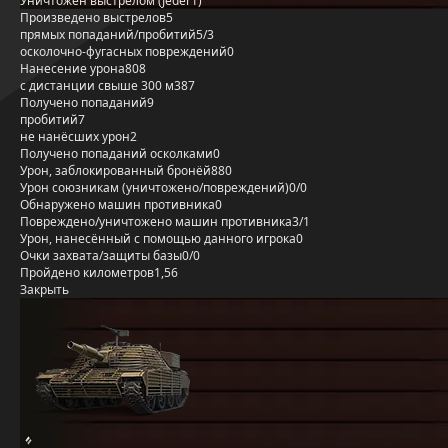
Уничтожен выстрелом (Jeder1)
Произведено выстрелов
5
прямых попаданий/пробитий
5/3
осколочно-фугасных повреждений
0
Нанесение урона
808
с дистанции свыше 300 м
387
Получено попаданий
9
пробитий
7
не нанёсших урон
2
Получено попаданий осколками
0
Урон, заблокированный бронёй
880
Урон союзникам (уничтожено/повреждений)
0/0
Обнаружено машин противника
0
Повреждено/уничтожено машин противника
3/1
Урон, нанесённый с помощью данного игрока
0
Очки захвата/защиты базы
0/0
Пройдено километров
1,56
Закрыть