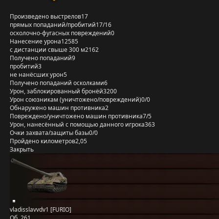
Произведено выстрелов
17
прямых попаданий/пробитий
17/16
осколочно-фугасных повреждений
0
Нанесение урона
12585
с дистанции свыше 300 м
2162
Получено попаданий
9
пробитий
3
не нанёсших урон
5
Получено попаданий осколками
6
Урон, заблокированный бронёй
3200
Урон союзникам (уничтожено/повреждений)
0/0
Обнаружено машин противника
2
Повреждено/уничтожено машин противника
7/5
Урон, нанесённый с помощью данного игрока
363
Очки захвата/защиты базы
0/0
Пройдено километров
2,05
Закрыть
vladisslavvdv1 [FURIO]
Об. 261