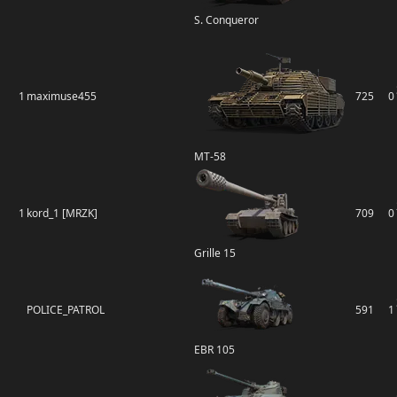
S. Conqueror
1
maximuse455
725
0
MT-58
1
kord_1 [MRZK]
709
0
Grille 15
POLICE_PATROL
591
1
EBR 105