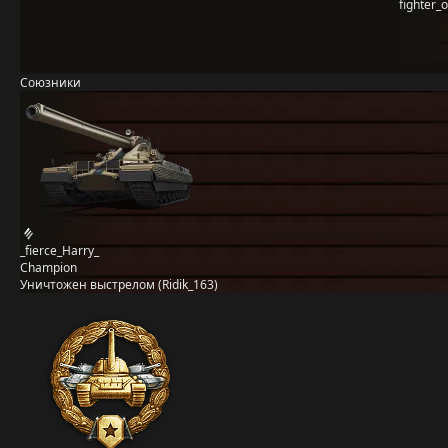
fighter_
Союзники
_fierce_Harry_
Champion
Уничтожен выстрелом (Ridik_163)