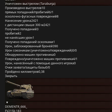
Уничтожен выстрелом (Tarabunja)
Произведено выстрелов
10
прямых попаданий/пробитий
6/1
осколочно-фугасных повреждений
8
Нанесение урона
2421
с дистанции свыше 300 м
2421
Получено попаданий
3
пробитий
2
не нанёсших урон
1
Получено попаданий осколками
1
Урон, заблокированный бронёй
390
Урон союзникам (уничтожено/повреждений)
0/0
Обнаружено машин противника
0
Повреждено/уничтожено машин противника
4/1
Урон, нанесённый с помощью данного игрока
0
Очки захвата/защиты базы
0/0
Пройдено километров
0,38
Закрыть
DEMENTR_666_
FV215b 183