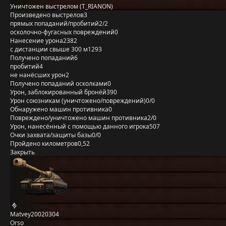
Уничтожен выстрелом (T_RIANON)
Произведено выстрелов
3
прямых попаданий/пробитий
2/2
осколочно-фугасных повреждений
0
Нанесение урона
2382
с дистанции свыше 300 м
1293
Получено попаданий
6
пробитий
4
не нанёсших урон
2
Получено попаданий осколками
0
Урон, заблокированный бронёй
390
Урон союзникам (уничтожено/повреждений)
0/0
Обнаружено машин противника
0
Повреждено/уничтожено машин противника
2/0
Урон, нанесённый с помощью данного игрока
507
Очки захвата/защиты базы
0/0
Пройдено километров
0,52
Закрыть
Matvey20020304
Orso