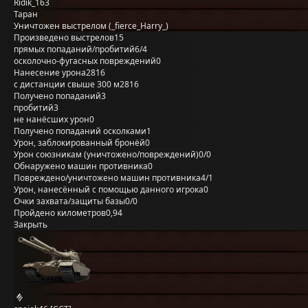
Ridik_163
Таран
Уничтожен выстрелом (_fierce_Harry_)
Произведено выстрелов
15
прямых попаданий/пробитий
6/4
осколочно-фугасных повреждений
0
Нанесение урона
2816
с дистанции свыше 300 м
2816
Получено попаданий
3
пробитий
3
не нанёсших урон
0
Получено попаданий осколками
1
Урон, заблокированный бронёй
0
Урон союзникам (уничтожено/повреждений)
0/0
Обнаружено машин противника
0
Повреждено/уничтожено машин противника
4/1
Урон, нанесённый с помощью данного игрока
0
Очки захвата/защиты базы
0/0
Пройдено километров
0,94
Закрыть