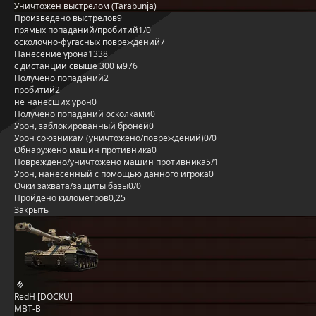
Уничтожен выстрелом (Tarabunja)
Произведено выстрелов
9
прямых попаданий/пробитий
1/0
осколочно-фугасных повреждений
7
Нанесение урона
1338
с дистанции свыше 300 м
976
Получено попаданий
2
пробитий
2
не нанёсших урон
0
Получено попаданий осколками
0
Урон, заблокированный бронёй
0
Урон союзникам (уничтожено/повреждений)
0/0
Обнаружено машин противника
0
Повреждено/уничтожено машин противника
5/1
Урон, нанесённый с помощью данного игрока
0
Очки захвата/защиты базы
0/0
Пройдено километров
0,25
Закрыть
RedH [DOCKU]
MBT-B