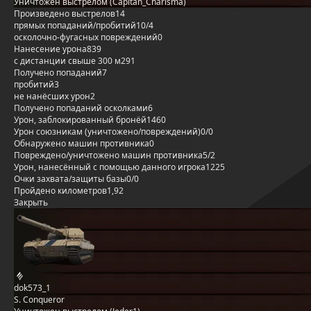
Уничтожен выстрелом (Capitan_Charisma)
Произведено выстрелов
14
прямых попаданий/пробитий
10/4
осколочно-фугасных повреждений
0
Нанесение урона
839
с дистанции свыше 300 м
291
Получено попаданий
7
пробитий
3
не нанёсших урон
2
Получено попаданий осколками
6
Урон, заблокированный бронёй
1460
Урон союзникам (уничтожено/повреждений)
0/0
Обнаружено машин противника
0
Повреждено/уничтожено машин противника
5/2
Урон, нанесённый с помощью данного игрока
1225
Очки захвата/защиты базы
0/0
Пройдено километров
1,92
Закрыть
dok573_1
S. Conqueror