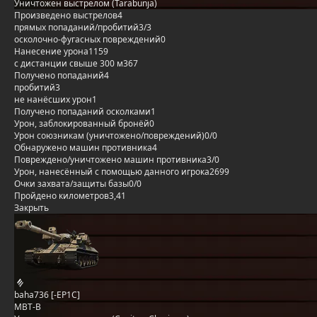
Уничтожен выстрелом (Tarabunja)
Произведено выстрелов
4
прямых попаданий/пробитий
3/3
осколочно-фугасных повреждений
0
Нанесение урона
1159
с дистанции свыше 300 м
367
Получено попаданий
4
пробитий
3
не нанёсших урон
1
Получено попаданий осколками
1
Урон, заблокированный бронёй
0
Урон союзникам (уничтожено/повреждений)
0/0
Обнаружено машин противника
4
Повреждено/уничтожено машин противника
3/0
Урон, нанесённый с помощью данного игрока
2699
Очки захвата/защиты базы
0/0
Пройдено километров
3,41
Закрыть
baha736 [-EP1C]
MBT-B