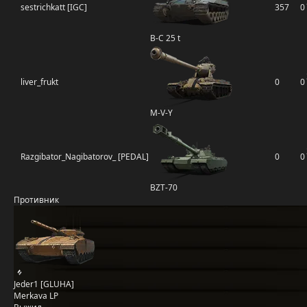
sestrichkatt [IGC]
357
0
B-C 25 t
liver_frukt
0
0
M-V-Y
Razgibator_Nagibatorov_ [PEDAL]
0
0
BZT-70
Противник
Jeder1 [GLUHA]
Merkava LP