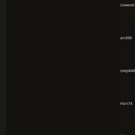
Linwood
arc666
snejok4
Hizri74