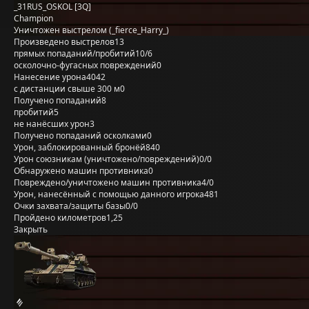
_31RUS_OSKOL [3Q]
Champion
Уничтожен выстрелом (_fierce_Harry_)
Произведено выстрелов
13
прямых попаданий/пробитий
10/6
осколочно-фугасных повреждений
0
Нанесение урона
4042
с дистанции свыше 300 м
0
Получено попаданий
8
пробитий
5
не нанёсших урон
3
Получено попаданий осколками
0
Урон, заблокированный бронёй
840
Урон союзникам (уничтожено/повреждений)
0/0
Обнаружено машин противника
0
Повреждено/уничтожено машин противника
4/0
Урон, нанесённый с помощью данного игрока
481
Очки захвата/защиты базы
0/0
Пройдено километров
1,25
Закрыть