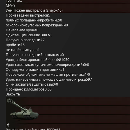
liver_frukt
M-V-Y
Уничтожен выстрелом (snejok46)
Произведено выстрелов
5
прямых попаданий/пробитий
2/0
осколочно-фугасных повреждений
0
Нанесение урона
0
с дистанции свыше 300 м
0
Получено попаданий
7
пробитий
6
не нанёсших урон
1
Получено попаданий осколками
0
Урон, заблокированный бронёй
1050
Урон союзникам (уничтожено/повреждений)
0/0
Обнаружено машин противника
1
Повреждено/уничтожено машин противника
1/0
Урон, нанесённый с помощью данного игрока
597
Очки захвата/защиты базы
0/0
Пройдено километров
0,65
Закрыть
Razgibator_Nagibatorov_ [PEDAL]