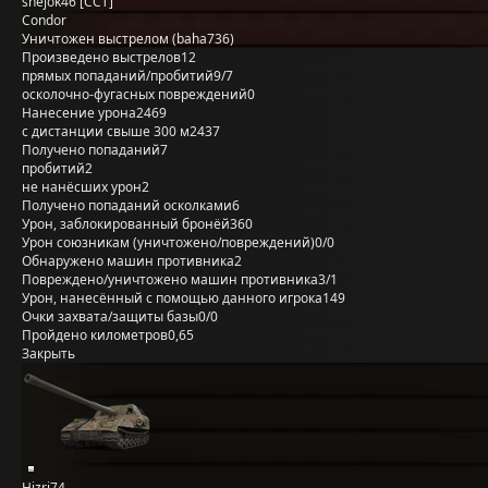
snejok46 [CCT]
Condor
Уничтожен выстрелом (baha736)
Произведено выстрелов
12
прямых попаданий/пробитий
9/7
осколочно-фугасных повреждений
0
Нанесение урона
2469
с дистанции свыше 300 м
2437
Получено попаданий
7
пробитий
2
не нанёсших урон
2
Получено попаданий осколками
6
Урон, заблокированный бронёй
360
Урон союзникам (уничтожено/повреждений)
0/0
Обнаружено машин противника
2
Повреждено/уничтожено машин противника
3/1
Урон, нанесённый с помощью данного игрока
149
Очки захвата/защиты базы
0/0
Пройдено километров
0,65
Закрыть
Hizri74