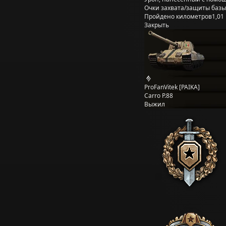
Очки захвата/защиты базы
Пройдено километров
1,01
Закрыть
ProFanVitek [PAIKA]
Carro P.88
Выжил