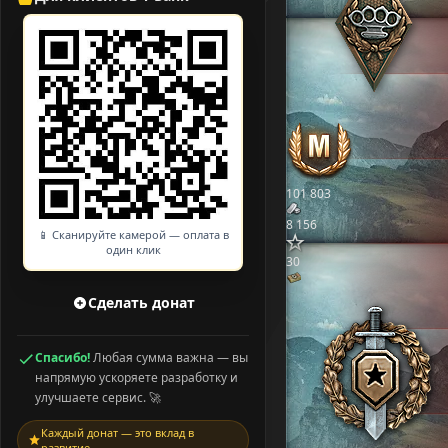
101 803
8 156
📱 Сканируйте камерой — оплата в
один клик
30
Сделать донат
Спасибо!
Любая сумма важна — вы
напрямую ускоряете разработку и
улучшаете сервис. 🚀
Каждый донат — это вклад в
развитие