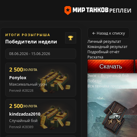
РЕПЛЕИ
← Назад к списку
ИТОГИ РОЗЫГРЫША
Победители недели
Личный результат
Командный результат
Подробный отчёт
08.06.2026 - 15.06.2026
Раскатка
Скачать
2 500
ЗОЛОТА
Энск
-
Встречный бой
Ponylox
Победа!
Максимальный урон
Вся техника противника у
Реплей #28228
2 500
ЗОЛОТА
kindzadza2010
Случайный бой
Реплей #28389