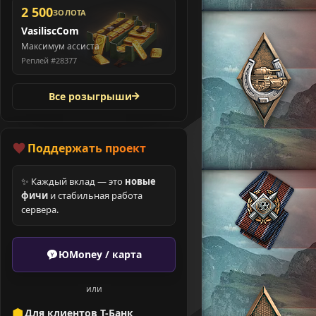
2 500
ЗОЛОТА
VasiliscCom
Максимум ассиста
Реплей #28377
Все розыгрыши
Поддержать проект
✨ Каждый вклад — это
новые
фичи
и стабильная работа
сервера.
ЮMoney / карта
или
Для клиентов Т-Банк