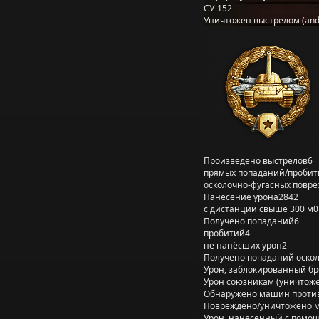
СУ-152
Уничтожен выстрелом (and
Произведено выстрелов
6
прямых попаданий/пробит
осколочно-фугасных повр
Нанесение урона
2842
с дистанции свыше 300 м
0
Получено попаданий
6
пробитий
4
не нанёсших урон
2
Получено попаданий оско
Урон, заблокированный б
Урон союзникам (уничтож
Обнаружено машин проти
Повреждено/уничтожено 
Урон, нанесённый с помощ