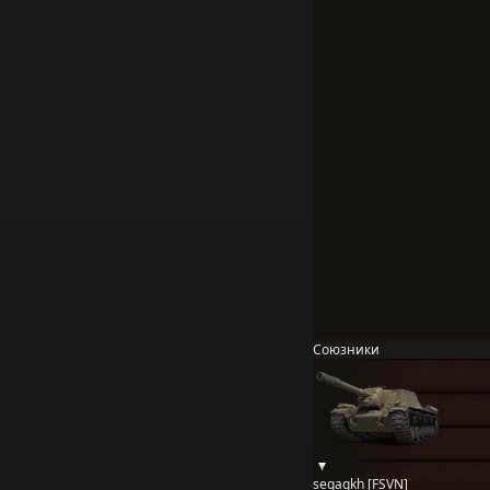
Союзники
segagkh [FSVN]