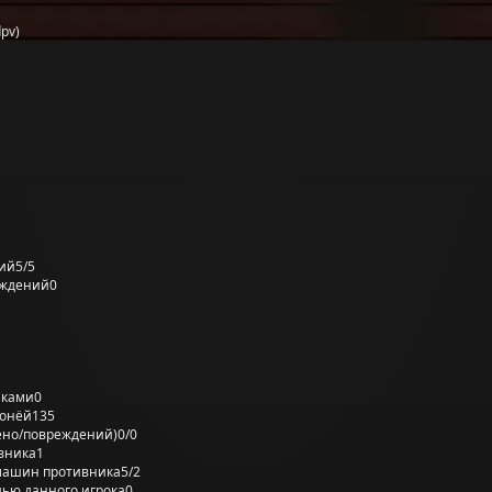
pv)
ий
5/5
еждений
0
лками
0
ронёй
135
ено/повреждений)
0/0
вника
1
машин противника
5/2
ью данного игрока
0