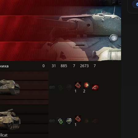
0
31
885
7
2673
7
ника
1
2
1
llcat