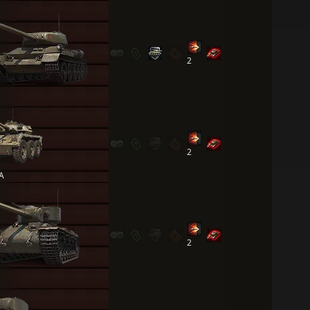
2
2
 A
2