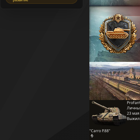
ProFanV
Личны
23 мая 
Выжил
"Carro P.88"