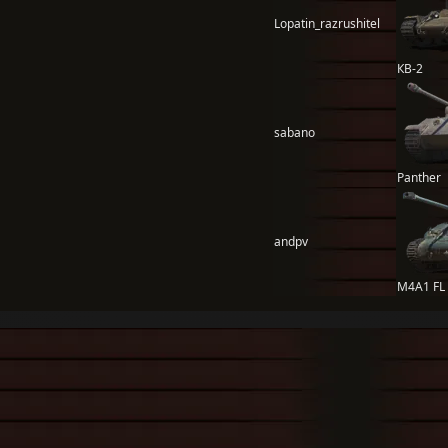
Lopatin_razrushitel
КВ-2
sabano
Panther
andpv
M4A1 FL