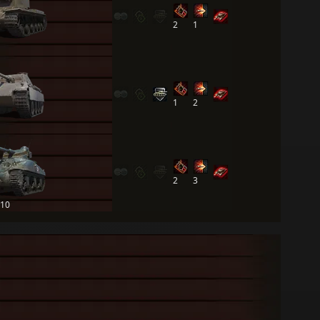
2
1
1
2
2
3
 10