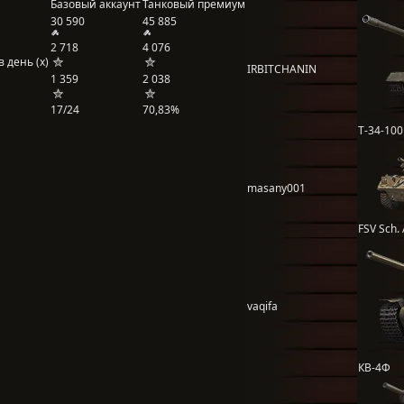
Базовый аккаунт
Танковый премиум
30 590
45 885
2 718
4 076
 день (x)
IRBITCHANIN
1 359
2 038
17/24
70,83%
Т-34-100
masany001
FSV Sch.
vaqifa
КВ-4Ф