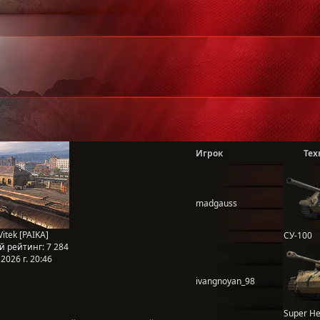
Игрок
Тех
madgauss
itek [PAIKA]
СУ-100
й рейтинг:
7 284
2026 г. 20:46
ivangnoyan_98
Super He