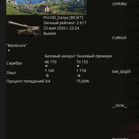
zSPARKz
Pro100_Danya [BE3ET]
Личный рейтинг:
2 617
23 мая 2026 г. 22:24
Выжил
CuRtiis9
"Manticore"
Базовый аккаунт
Танковый премиум
46 770
70 155
Серебро
1 145
1 718
bek_dag05
Опыт
Процент попаданий
3/4
75,00%
__3vrei__