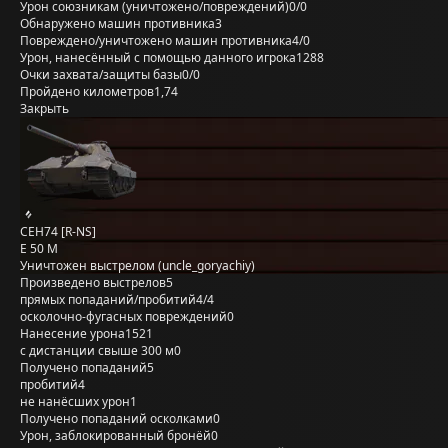
Урон союзникам (уничтожено/повреждений)
0/0
Обнаружено машин противника
3
Повреждено/уничтожено машин противника
4/0
Урон, нанесённый с помощью данного игрока
1288
Очки захвата/защиты базы
0/0
Пройдено километров
1,74
Закрыть
CEH74 [R-NS]
E 50 M
Уничтожен выстрелом (uncle_goryachiy)
Произведено выстрелов
5
прямых попаданий/пробитий
4/4
осколочно-фугасных повреждений
0
Нанесение урона
1521
с дистанции свыше 300 м
0
Получено попаданий
5
пробитий
4
не нанёсших урон
1
Получено попаданий осколками
0
Урон, заблокированный бронёй
0