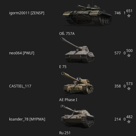
651
igorm20011 [ZENSP]
746
1
Об. 757А
500
neo064 [PWLF]
577
0
E 75
573
CASTIEL_117
358
0
AE Phase I
482
ksander_78 [MYPMA]
214
0
Ru 251