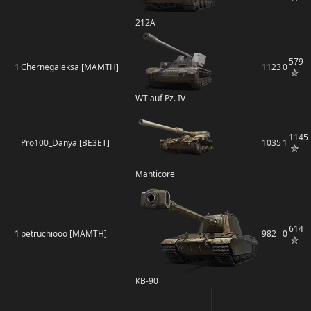
212А
579
1
Chernegaleksa [MAMTH]
1123
0
WT auf Pz. IV
1145
Pro100_Danya [BE3ET]
1035
1
Manticore
614
1
petruchiooo [MAMTH]
982
0
КВ-90