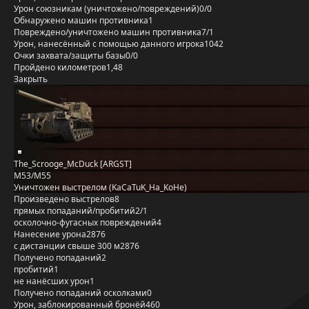
Урон союзникам (уничтожено/повреждений)
0/0
Обнаружено машин противника
1
Повреждено/уничтожено машин противника
7/1
Урон, нанесённый с помощью данного игрока
1042
Очки захвата/защиты базы
0/0
Пройдено километров
1,48
Закрыть
The_Scrooge_McDuck [ARGST]
M53/M55
Уничтожен выстрелом (KaCaTuK_Ha_KoHe)
Произведено выстрелов
8
прямых попаданий/пробитий
2/1
осколочно-фугасных повреждений
4
Нанесение урона
2876
с дистанции свыше 300 м
2876
Получено попаданий
2
пробитий
1
не нанёсших урон
1
Получено попаданий осколками
0
Урон, заблокированный бронёй
460