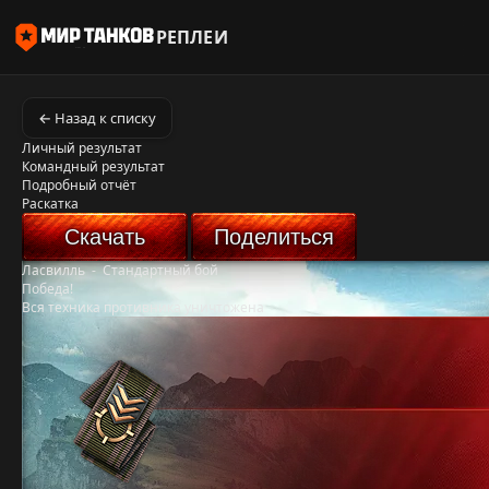
РЕПЛЕИ
← Назад к списку
Личный результат
Командный результат
Подробный отчёт
Раскатка
Скачать
Поделиться
Ласвилль
-
Стандартный бой
Победа!
Вся техника противника уничтожена