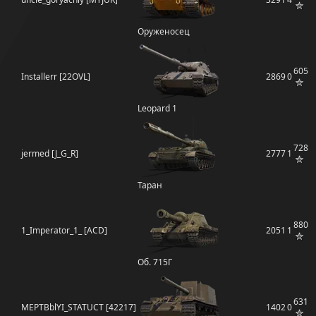
Оруженосец
605
Installerr [22OVL]
2869
0
Leopard 1
728
jermed [J_G_R]
2777
1
Таран
880
1_Imperator_1_ [ACD]
2051
1
Об. 715Г
631
MEPTBblYI_STATUCT [42217]
1402
0