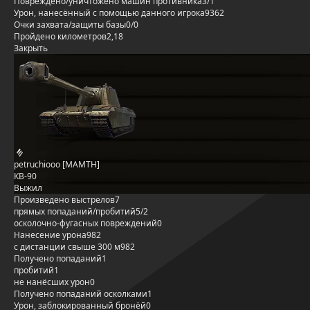
Повреждено/уничтожено машин противника
3/1
Урон, нанесённый с помощью данного игрока
9362
Очки захвата/защиты базы
0/0
Пройдено километров
2,18
Закрыть
petruchiooo [MAMTH]
КВ-90
Выжил
Произведено выстрелов
7
прямых попаданий/пробитий
5/2
осколочно-фугасных повреждений
0
Нанесение урона
982
с дистанции свыше 300 м
982
Получено попаданий
1
пробитий
1
не нанёсших урон
0
Получено попаданий осколками
1
Урон, заблокированный бронёй
0