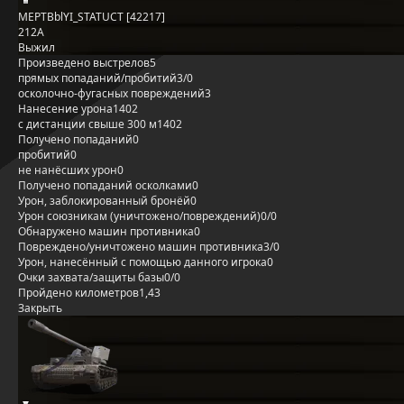
MEPTBblYI_STATUCT [42217]
212А
Выжил
Произведено выстрелов
5
прямых попаданий/пробитий
3/0
осколочно-фугасных повреждений
3
Нанесение урона
1402
с дистанции свыше 300 м
1402
Получено попаданий
0
пробитий
0
не нанёсших урон
0
Получено попаданий осколками
0
Урон, заблокированный бронёй
0
Урон союзникам (уничтожено/повреждений)
0/0
Обнаружено машин противника
0
Повреждено/уничтожено машин противника
3/0
Урон, нанесённый с помощью данного игрока
0
Очки захвата/защиты базы
0/0
Пройдено километров
1,43
Закрыть