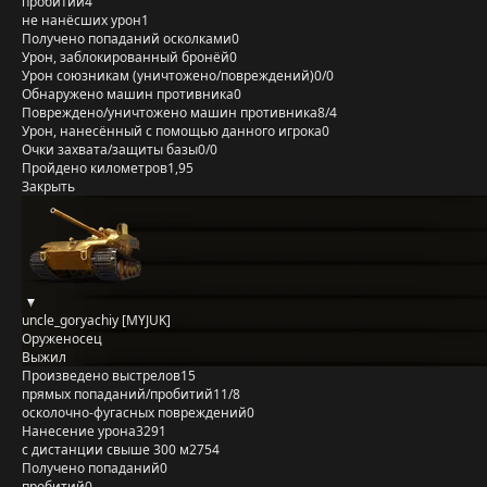
пробитий
4
не нанёсших урон
1
Получено попаданий осколками
0
Урон, заблокированный бронёй
0
Урон союзникам (уничтожено/повреждений)
0/0
Обнаружено машин противника
0
Повреждено/уничтожено машин противника
8/4
Урон, нанесённый с помощью данного игрока
0
Очки захвата/защиты базы
0/0
Пройдено километров
1,95
Закрыть
uncle_goryachiy [MYJUK]
Оруженосец
Выжил
Произведено выстрелов
15
прямых попаданий/пробитий
11/8
осколочно-фугасных повреждений
0
Нанесение урона
3291
с дистанции свыше 300 м
2754
Получено попаданий
0
пробитий
0