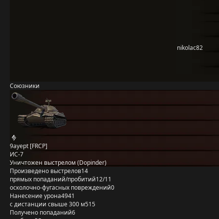
nikolac82
Союзники
9ayept [FRCP]
ИС-7
Уничтожен выстрелом (Dopinder)
Произведено выстрелов
14
прямых попаданий/пробитий
12/11
осколочно-фугасных повреждений
0
Нанесение урона
4941
с дистанции свыше 300 м
515
Получено попаданий
6