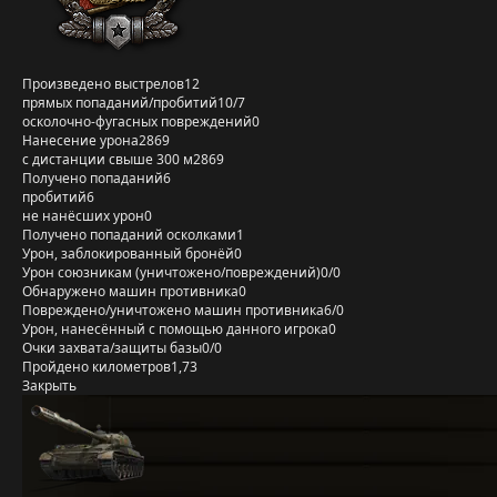
Произведено выстрелов
12
прямых попаданий/пробитий
10/7
осколочно-фугасных повреждений
0
Нанесение урона
2869
с дистанции свыше 300 м
2869
Получено попаданий
6
пробитий
6
не нанёсших урон
0
Получено попаданий осколками
1
Урон, заблокированный бронёй
0
Урон союзникам (уничтожено/повреждений)
0/0
Обнаружено машин противника
0
Повреждено/уничтожено машин противника
6/0
Урон, нанесённый с помощью данного игрока
0
Очки захвата/защиты базы
0/0
Пройдено километров
1,73
Закрыть