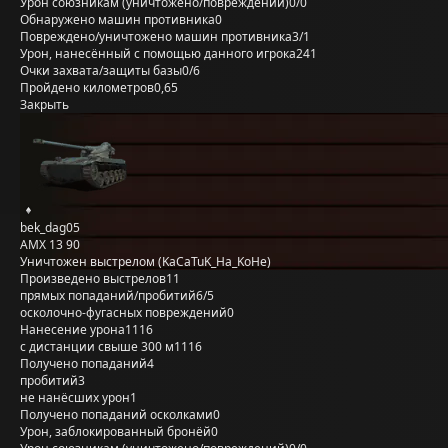
Урон союзникам (уничтожено/повреждений)
0/0
Обнаружено машин противника
0
Повреждено/уничтожено машин противника
3/1
Урон, нанесённый с помощью данного игрока
241
Очки захвата/защиты базы
0/6
Пройдено километров
0,65
Закрыть
bek_dag05
AMX 13 90
Уничтожен выстрелом (KaCaTuK_Ha_KoHe)
Произведено выстрелов
11
прямых попаданий/пробитий
6/5
осколочно-фугасных повреждений
0
Нанесение урона
1116
с дистанции свыше 300 м
1116
Получено попаданий
4
пробитий
3
не нанёсших урон
1
Получено попаданий осколками
0
Урон, заблокированный бронёй
0