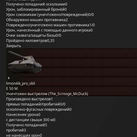
Получено попаданий осколками
0
Урон, заблокированный бронёй
0
Урон союзникам (уничтожено/повреждений)
0/0
Обнаружено машин противника
2
Повреждено/уничтожено машин противника
1/0
Урон, нанесённый с помощью данного игрока
0
Очки захвата/защиты базы
0/0
Пройдено километров
0,35
Закрыть
limon4ik_pro_skil
E 50 M
Уничтожен выстрелом (The_Scrooge_McDuck)
Произведено выстрелов
1
прямых попаданий/пробитий
0/0
осколочно-фугасных повреждений
0
Нанесение урона
0
с дистанции свыше 300 м
0
Получено попаданий
5
пробитий
3
не нанёсших урон
0