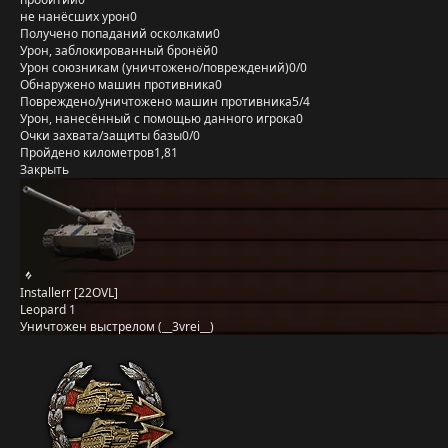
не нанёсших урон
0
Получено попаданий осколками
0
Урон, заблокированный бронёй
0
Урон союзникам (уничтожено/повреждений)
0/0
Обнаружено машин противника
0
Повреждено/уничтожено машин противника
5/4
Урон, нанесённый с помощью данного игрока
0
Очки захвата/защиты базы
0/0
Пройдено километров
1,81
Закрыть
Installerr [22OVL]
Leopard 1
Уничтожен выстрелом (__3vrei__)