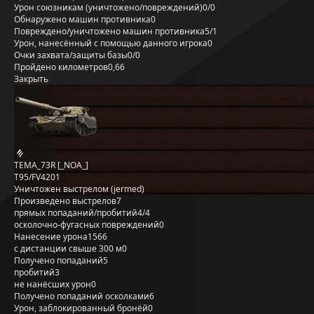
Урон союзникам (уничтожено/повреждений)
0/0
Обнаружено машин противника
0
Повреждено/уничтожено машин противника
5/1
Урон, нанесённый с помощью данного игрока
0
Очки захвата/защиты базы
0/0
Пройдено километров
0,66
Закрыть
TEMA_73R [_NOA_]
T95/FV4201
Уничтожен выстрелом (jermed)
Произведено выстрелов
7
прямых попаданий/пробитий
4/4
осколочно-фугасных повреждений
0
Нанесение урона
1566
с дистанции свыше 300 м
0
Получено попаданий
5
пробитий
3
не нанёсших урон
0
Получено попаданий осколками
6
Урон, заблокированный бронёй
0