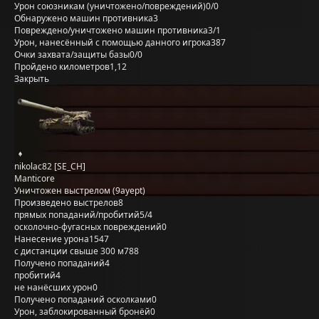
Урон союзникам (уничтожено/повреждений)
0/0
Обнаружено машин противника
3
Повреждено/уничтожено машин противника
3/1
Урон, нанесённый с помощью данного игрока
387
Очки захвата/защиты базы
0/0
Пройдено километров
1,12
Закрыть
nikolac82 [SE_CH]
Manticore
Уничтожен выстрелом (9ayept)
Произведено выстрелов
8
прямых попаданий/пробитий
5/4
осколочно-фугасных повреждений
0
Нанесение урона
1547
с дистанции свыше 300 м
788
Получено попаданий
4
пробитий
4
не нанёсших урон
0
Получено попаданий осколками
0
Урон, заблокированный бронёй
0