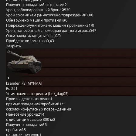
Получено попаданий осколками
2
Урон, заблокированный бронёй
530
Урон союзникам (уничтожено/повреждений)
0/0
Обнаружено машин противника
0
Повреждено/уничтожено машин противника
1/0
Урон, нанесённый с помощью данного игрока
547
Очки захвата/защиты базы
0/0
Пройдено километров
0,43
Закрыть
ksander_78 [MYPMA]
Ru 251
Уничтожен выстрелом (bek_dag05)
Произведено выстрелов
1
прямых попаданий/пробитий
1/1
осколочно-фугасных повреждений
0
Нанесение урона
214
с дистанции свыше 300 м
0
Получено попаданий
6
пробитий
5
не нанёсших урон
1