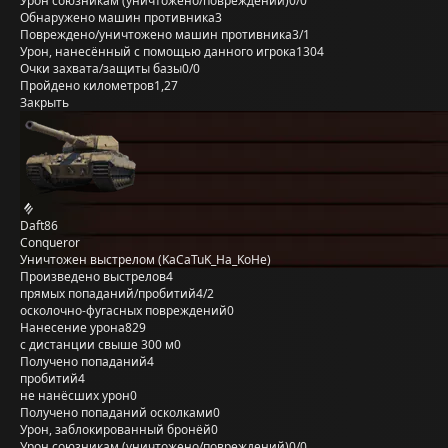
Урон союзникам (уничтожено/повреждений)
0/0
Обнаружено машин противника
3
Повреждено/уничтожено машин противника
3/1
Урон, нанесённый с помощью данного игрока
1304
Очки захвата/защиты базы
0/0
Пройдено километров
1,27
Закрыть
Daft86
Conqueror
Уничтожен выстрелом (KaCaTuK_Ha_KoHe)
Произведено выстрелов
4
прямых попаданий/пробитий
4/2
осколочно-фугасных повреждений
0
Нанесение урона
829
с дистанции свыше 300 м
0
Получено попаданий
4
пробитий
4
не нанёсших урон
0
Получено попаданий осколками
0
Урон, заблокированный бронёй
0
Урон союзникам (уничтожено/повреждений)
0/0