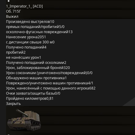
1_Imperator_1_ [ACD]
Об. 715Г
Выжил
Произведено выстрелов
10
прямых попаданий/пробитий
5/0
осколочно-фугасных повреждений
13
Нанесение урона
2051
с дистанции свыше 300 м
0
Получено попаданий
4
пробитий
2
не нанёсших урон
1
Получено попаданий осколками
2
Урон, заблокированный бронёй
320
Урон союзникам (уничтожено/повреждений)
0/0
Обнаружено машин противника
1
Повреждено/уничтожено машин противника
4/1
Урон, нанесённый с помощью данного игрока
682
Очки захвата/защиты базы
0/0
Пройдено километров
0,81
Закрыть