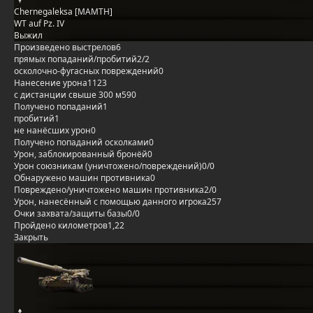
Chernegaleksa [MAMTH]
WT auf Pz. IV
Выжил
Произведено выстрелов
6
прямых попаданий/пробитий
2/2
осколочно-фугасных повреждений
0
Нанесение урона
1123
с дистанции свыше 300 м
590
Получено попаданий
1
пробитий
1
не нанёсших урон
0
Получено попаданий осколками
0
Урон, заблокированный бронёй
0
Урон союзникам (уничтожено/повреждений)
0/0
Обнаружено машин противника
0
Повреждено/уничтожено машин противника
2/0
Урон, нанесённый с помощью данного игрока
257
Очки захвата/защиты базы
0/0
Пройдено километров
1,22
Закрыть