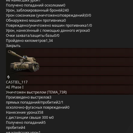
не нанёсших урон
1
Получено попаданий осколками
0
Урон, заблокированный бронёй
240
Урон союзникам (уничтожено/повреждений)
0/0
Обнаружено машин противника
0
Повреждено/уничтожено машин противника
1/0
Урон, нанесённый с помощью данного игрока
0
Очки захвата/защиты базы
0/0
Пройдено километров
1,34
Закрыть
CASTIEL_117
AE Phase I
Уничтожен выстрелом (TEMA_73R)
Произведено выстрелов
3
прямых попаданий/пробитий
2/1
осколочно-фугасных повреждений
0
Нанесение урона
358
с дистанции свыше 300 м
0
Получено попаданий
5
пробитий
4
не нанёсших урон
1