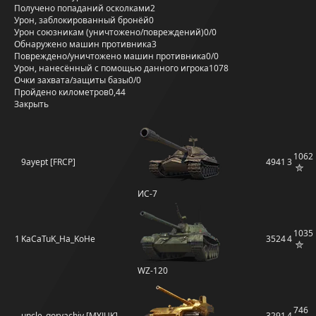
Получено попаданий осколками
2
Урон, заблокированный бронёй
0
Урон союзникам (уничтожено/повреждений)
0/0
Обнаружено машин противника
3
Повреждено/уничтожено машин противника
0/0
Урон, нанесённый с помощью данного игрока
1078
Очки захвата/защиты базы
0/0
Пройдено километров
0,44
Закрыть
1062
9ayept [FRCP]
4941
3
ИС-7
1035
1
KaCaTuK_Ha_KoHe
3524
4
WZ-120
746
uncle_goryachiy [MYJUK]
3291
4