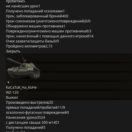
пробитий
5
не нанёсших урон
1
Получено попаданий осколками
1
Урон, заблокированный бронёй
400
Урон союзникам (уничтожено/повреждений)
0/0
Обнаружено машин противника
1
Повреждено/уничтожено машин противника
8/3
Урон, нанесённый с помощью данного игрока
814
Очки захвата/защиты базы
0/0
Пройдено километров
2,15
Закрыть
KaCaTuK_Ha_KoHe
WZ-120
Выжил
Произведено выстрелов
20
прямых попаданий/пробитий
11/9
осколочно-фугасных повреждений
0
Нанесение урона
3524
с дистанции свыше 300 м
1401
Получено попаданий
5