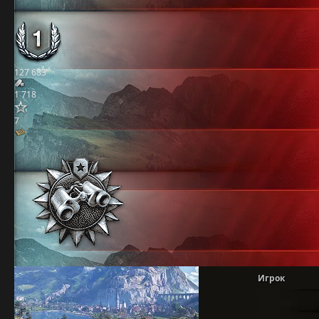
127 683
1 718
7
Игрок