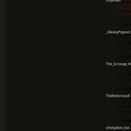
Dopinder
_AlexeyPopovic
The_Scrooge_
TheNotoriousll
chistyakov_kos