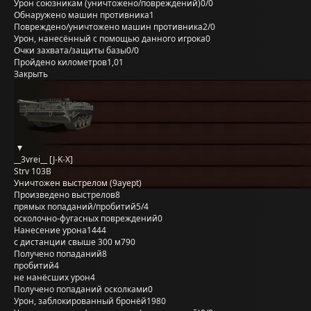
Урон союзникам (уничтожено/повреждений)
0/0
Обнаружено машин противника
1
Повреждено/уничтожено машин противника
2/0
Урон, нанесённый с помощью данного игрока
0
Очки захвата/защиты базы
0/0
Пройдено километров
1,01
Закрыть
__3vrei__ [J-K-X]
Strv 103B
Уничтожен выстрелом (9ayept)
Произведено выстрелов
8
прямых попаданий/пробитий
5/4
осколочно-фугасных повреждений
0
Нанесение урона
1444
с дистанции свыше 300 м
790
Получено попаданий
8
пробитий
4
не нанёсших урон
4
Получено попаданий осколками
0
Урон, заблокированный бронёй
1980