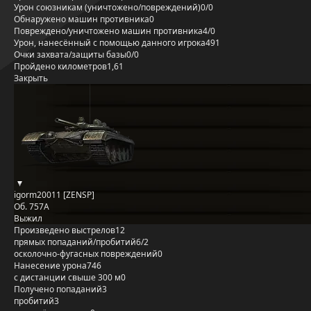
Урон союзникам (уничтожено/повреждений)
0/0
Обнаружено машин противника
0
Повреждено/уничтожено машин противника
4/0
Урон, нанесённый с помощью данного игрока
491
Очки захвата/защиты базы
0/0
Пройдено километров
1,61
Закрыть
igorm20011 [ZENSP]
Об. 757А
Выжил
Произведено выстрелов
12
прямых попаданий/пробитий
6/2
осколочно-фугасных повреждений
0
Нанесение урона
746
с дистанции свыше 300 м
0
Получено попаданий
3
пробитий
3