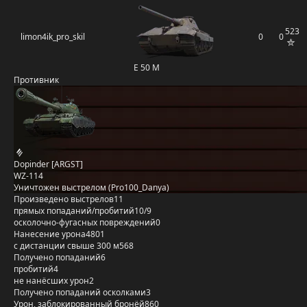
523
limon4ik_pro_skil
0
0
E 50 M
Противник
Dopinder [ARGST]
WZ-114
Уничтожен выстрелом (Pro100_Danya)
Произведено выстрелов
11
прямых попаданий/пробитий
10/9
осколочно-фугасных повреждений
0
Нанесение урона
4801
с дистанции свыше 300 м
568
Получено попаданий
6
пробитий
4
не нанёсших урон
2
Получено попаданий осколками
3
Урон, заблокированный бронёй
860