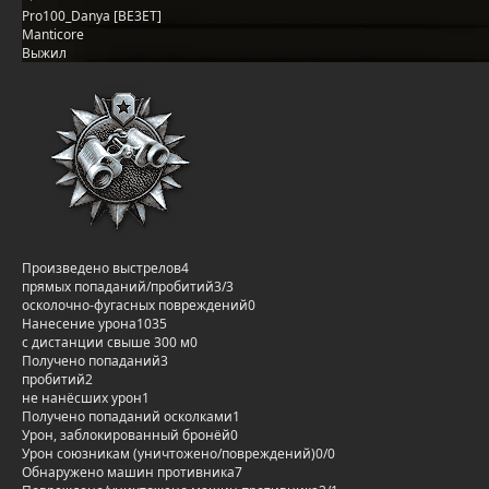
Pro100_Danya [BE3ET]
Manticore
Выжил
Произведено выстрелов
4
прямых попаданий/пробитий
3/3
осколочно-фугасных повреждений
0
Нанесение урона
1035
с дистанции свыше 300 м
0
Получено попаданий
3
пробитий
2
не нанёсших урон
1
Получено попаданий осколками
1
Урон, заблокированный бронёй
0
Урон союзникам (уничтожено/повреждений)
0/0
Обнаружено машин противника
7