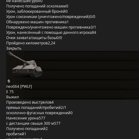
не нанёсших урон
0
Получено попаданий осколками
0
Урон, заблокированный бронёй
0
Урон союзникам (уничтожено/повреждений)
0/0
Обнаружено машин противника
1
Повреждено/уничтожено машин противника
3/1
Урон, нанесённый с помощью данного игрока
84
Очки захвата/защиты базы
0/0
Пройдено километров
2,24
Закрыть
neo064 [PWLF]
E 75
Выжил
Произведено выстрелов
4
прямых попаданий/пробитий
2/1
осколочно-фугасных повреждений
0
Нанесение урона
577
с дистанции свыше 300 м
577
Получено попаданий
2
пробитий
1