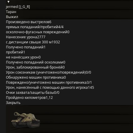
jermed [J_G_R]
Таран
Выжил
Произведено выстрелов
6
прямых попаданий/пробитий
4/4
осколочно-фугасных повреждений
0
Нанесение урона
2777
с дистанции свыше 300 м
1932
Получено попаданий
1
пробитий
1
не нанёсших урон
0
Получено попаданий осколками
0
Урон, заблокированный бронёй
0
Урон союзникам (уничтожено/повреждений)
0/0
Обнаружено машин противника
0
Повреждено/уничтожено машин противника
3/1
Урон, нанесённый с помощью данного игрока
145
Очки захвата/защиты базы
0/0
Пройдено километров
1,12
Закрыть