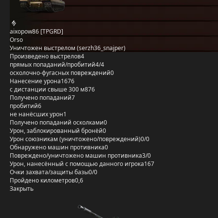
aixopow86 [TPGRD]
Orso
Уничтожен выстрелом (serzh36_snajper)
Произведено выстрелов
4
прямых попаданий/пробитий
4/4
осколочно-фугасных повреждений
0
Нанесение урона
1676
с дистанции свыше 300 м
876
Получено попаданий
7
пробитий
6
не нанёсших урон
1
Получено попаданий осколками
0
Урон, заблокированный бронёй
0
Урон союзникам (уничтожено/повреждений)
0/0
Обнаружено машин противника
0
Повреждено/уничтожено машин противника
3/0
Урон, нанесённый с помощью данного игрока
167
Очки захвата/защиты базы
0/0
Пройдено километров
0,6
Закрыть