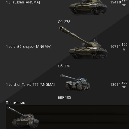
194
1
El_russen [ANGMA]
1941
0
Об. 278
196
1
serzh36_snajper [ANGMA]
1671
1
Об. 278
205
1
Lord_of_Tanks_777 [ANGMA]
1361
1
EBR 105
Противник