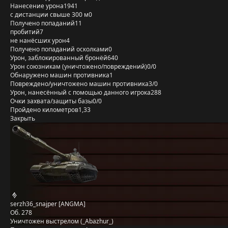
Нанесение урона
1941
с дистанции свыше 300 м
0
Получено попаданий
11
пробитий
7
не нанёсших урон
4
Получено попаданий осколками
0
Урон, заблокированный бронёй
640
Урон союзникам (уничтожено/повреждений)
0/0
Обнаружено машин противника
1
Повреждено/уничтожено машин противника
3/0
Урон, нанесённый с помощью данного игрока
288
Очки захвата/защиты базы
0/0
Пройдено километров
1,33
Закрыть
serzh36_snajper [ANGMA]
Об. 278
Уничтожен выстрелом (_Abazhur_)