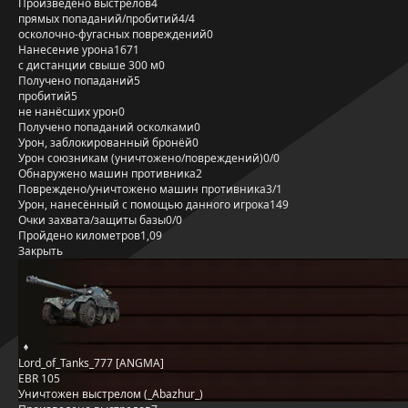
Произведено выстрелов
4
прямых попаданий/пробитий
4/4
осколочно-фугасных повреждений
0
Нанесение урона
1671
с дистанции свыше 300 м
0
Получено попаданий
5
пробитий
5
не нанёсших урон
0
Получено попаданий осколками
0
Урон, заблокированный бронёй
0
Урон союзникам (уничтожено/повреждений)
0/0
Обнаружено машин противника
2
Повреждено/уничтожено машин противника
3/1
Урон, нанесённый с помощью данного игрока
149
Очки захвата/защиты базы
0/0
Пройдено километров
1,09
Закрыть
Lord_of_Tanks_777 [ANGMA]
EBR 105
Уничтожен выстрелом (_Abazhur_)