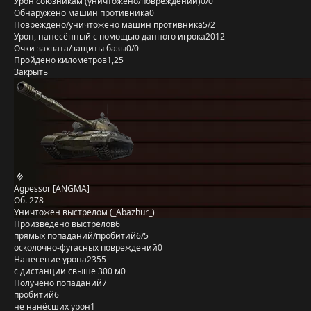
Урон союзникам (уничтожено/повреждений)
0/0
Обнаружено машин противника
0
Повреждено/уничтожено машин противника
5/2
Урон, нанесённый с помощью данного игрока
2012
Очки захвата/защиты базы
0/0
Пройдено километров
1,25
Закрыть
Agpessor [ANGMA]
Об. 278
Уничтожен выстрелом (_Abazhur_)
Произведено выстрелов
6
прямых попаданий/пробитий
6/5
осколочно-фугасных повреждений
0
Нанесение урона
2355
с дистанции свыше 300 м
0
Получено попаданий
7
пробитий
6
не нанёсших урон
1