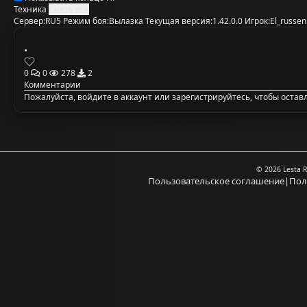
Техника
Снять все
Сервер:
RU5
Режим боя:
Вылазка
Текущая версия:
1.42.0.0
Игрок:
El_russe
.
0
0
278
2
Комментарии
Пожалуйста,
войдите в аккаунт
или
зарегистрируйтесь
, чтобы оста
© 2026 Lesta 
Пользовательское соглашение
|
Пол