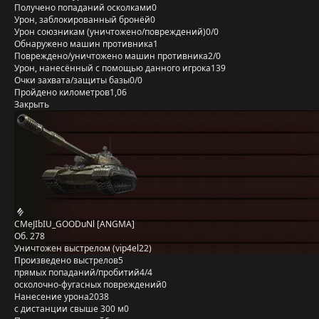
Получено попаданий осколками
0
Урон, заблокированный бронёй
0
Урон союзникам (уничтожено/повреждений)
0/0
Обнаружено машин противника
1
Повреждено/уничтожено машин противника
2/0
Урон, нанесённый с помощью данного игрока
139
Очки захвата/защиты базы
0/0
Пройдено километров
1,06
Закрыть
CMeJIbIU_GOODuNl [ANGMA]
Об. 278
Уничтожен выстрелом (vip4el22)
Произведено выстрелов
5
прямых попаданий/пробитий
4/4
осколочно-фугасных повреждений
0
Нанесение урона
2038
с дистанции свыше 300 м
0