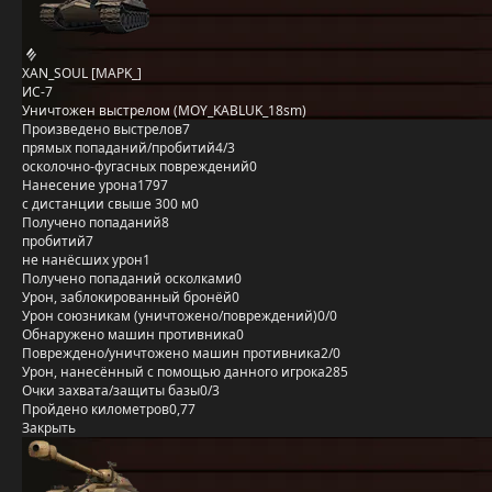
XAN_SOUL [MAPK_]
ИС-7
Уничтожен выстрелом (MOY_KABLUK_18sm)
Произведено выстрелов
7
прямых попаданий/пробитий
4/3
осколочно-фугасных повреждений
0
Нанесение урона
1797
с дистанции свыше 300 м
0
Получено попаданий
8
пробитий
7
не нанёсших урон
1
Получено попаданий осколками
0
Урон, заблокированный бронёй
0
Урон союзникам (уничтожено/повреждений)
0/0
Обнаружено машин противника
0
Повреждено/уничтожено машин противника
2/0
Урон, нанесённый с помощью данного игрока
285
Очки захвата/защиты базы
0/3
Пройдено километров
0,77
Закрыть