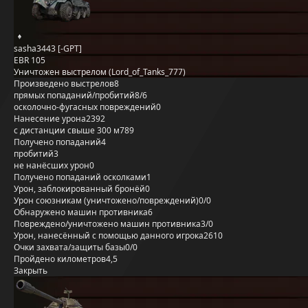
sasha3443 [-GPT]
EBR 105
Уничтожен выстрелом (Lord_of_Tanks_777)
Произведено выстрелов
8
прямых попаданий/пробитий
8/6
осколочно-фугасных повреждений
0
Нанесение урона
2392
с дистанции свыше 300 м
789
Получено попаданий
4
пробитий
3
не нанёсших урон
0
Получено попаданий осколками
1
Урон, заблокированный бронёй
0
Урон союзникам (уничтожено/повреждений)
0/0
Обнаружено машин противника
6
Повреждено/уничтожено машин противника
3/0
Урон, нанесённый с помощью данного игрока
2610
Очки захвата/защиты базы
0/0
Пройдено километров
4,5
Закрыть