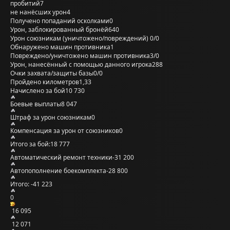
пробитий
7
не нанёсших урон
4
Получено попаданий осколками
0
Урон, заблокированный бронёй
640
Урон союзникам (уничтожено/повреждений)
0/0
Обнаружено машин противника
1
Повреждено/уничтожено машин противника
3/0
Урон, нанесённый с помощью данного игрока
288
Очки захвата/защиты базы
0/0
Пройдено километров
1,33
Начислено за бой
10 730
Боевые выплаты
8 047
Штраф за урон союзникам
0
Компенсация за урон от союзников
0
Итого за бой:
18 777
Автоматический ремонт техники
-31 200
Автопополнение боекомплекта
-28 800
Итого:
-41 223
0
16 095
12 071