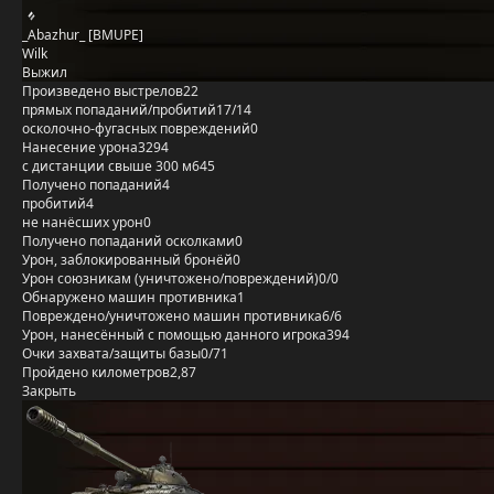
_Abazhur_ [BMUPE]
Wilk
Выжил
Произведено выстрелов
22
прямых попаданий/пробитий
17/14
осколочно-фугасных повреждений
0
Нанесение урона
3294
с дистанции свыше 300 м
645
Получено попаданий
4
пробитий
4
не нанёсших урон
0
Получено попаданий осколками
0
Урон, заблокированный бронёй
0
Урон союзникам (уничтожено/повреждений)
0/0
Обнаружено машин противника
1
Повреждено/уничтожено машин противника
6/6
Урон, нанесённый с помощью данного игрока
394
Очки захвата/защиты базы
0/71
Пройдено километров
2,87
Закрыть