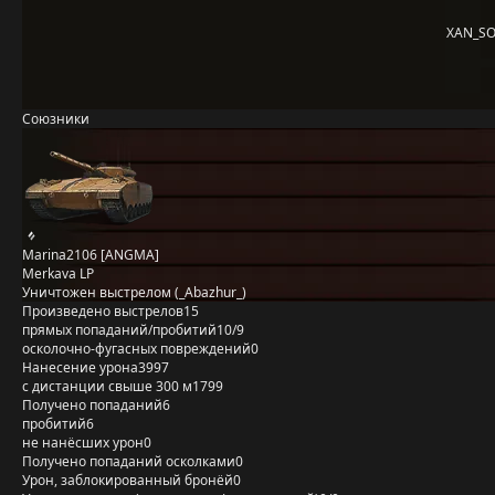
XAN_S
Союзники
Marina2106 [ANGMA]
Merkava LP
Уничтожен выстрелом (_Abazhur_)
Произведено выстрелов
15
прямых попаданий/пробитий
10/9
осколочно-фугасных повреждений
0
Нанесение урона
3997
с дистанции свыше 300 м
1799
Получено попаданий
6
пробитий
6
не нанёсших урон
0
Получено попаданий осколками
0
Урон, заблокированный бронёй
0