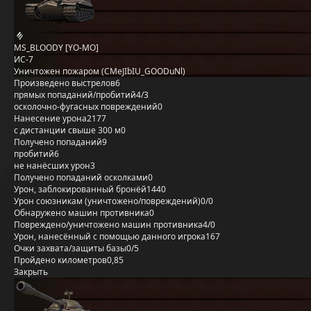
MS_BLOODY [YO-MO]
ИС-7
Уничтожен пожаром (CMeJIbIU_GOODuNl)
Произведено выстрелов
6
прямых попаданий/пробитий
4/3
осколочно-фугасных повреждений
0
Нанесение урона
2177
с дистанции свыше 300 м
0
Получено попаданий
9
пробитий
6
не нанёсших урон
3
Получено попаданий осколками
0
Урон, заблокированный бронёй
1440
Урон союзникам (уничтожено/повреждений)
0/0
Обнаружено машин противника
0
Повреждено/уничтожено машин противника
4/0
Урон, нанесённый с помощью данного игрока
167
Очки захвата/защиты базы
0/5
Пройдено километров
0,85
Закрыть