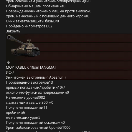
Урон союзникам (уничтожено/повреждений)
0/0
Обнаружено машин противника
0
Повреждено/уничтожено машин противника
5/0
Урон, нанесённый с помощью данного игрока
0
Очки захвата/защиты базы
0/0
Пройдено километров
1,02
Закрыть
MOY_KABLUK_18sm [ANGMA]
ИС-7
Уничтожен выстрелом (_Abazhur_)
Произведено выстрелов
13
прямых попаданий/пробитий
10/7
осколочно-фугасных повреждений
0
Нанесение урона
3082
с дистанции свыше 300 м
0
Получено попаданий
11
пробитий
6
не нанёсших урон
5
Получено попаданий осколками
0
Урон, заблокированный бронёй
1000