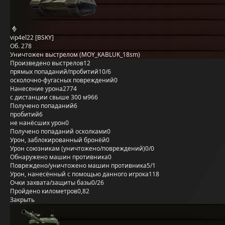
vip4el22 [BSKY]
Об. 278
Уничтожен выстрелом (MOY_KABLUK_18sm)
Произведено выстрелов
12
прямых попаданий/пробитий
10/6
осколочно-фугасных повреждений
0
Нанесение урона
2774
с дистанции свыше 300 м
966
Получено попаданий
6
пробитий
6
не нанёсших урон
0
Получено попаданий осколками
0
Урон, заблокированный бронёй
0
Урон союзникам (уничтожено/повреждений)
0/0
Обнаружено машин противника
0
Повреждено/уничтожено машин противника
5/1
Урон, нанесённый с помощью данного игрока
118
Очки захвата/защиты базы
0/26
Пройдено километров
0,82
Закрыть