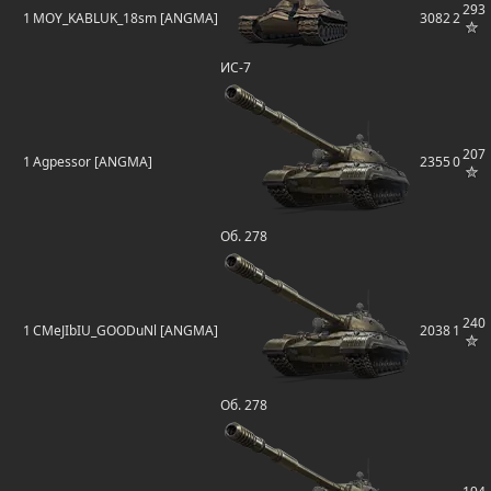
293
1
MOY_KABLUK_18sm [ANGMA]
3082
2
ИС-7
207
1
Agpessor [ANGMA]
2355
0
Об. 278
240
1
CMeJIbIU_GOODuNl [ANGMA]
2038
1
Об. 278