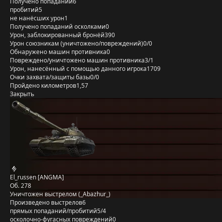
Получено попаданий
6
пробитий
5
не нанёсших урон
1
Получено попаданий осколками
0
Урон, заблокированный бронёй
390
Урон союзникам (уничтожено/повреждений)
0/0
Обнаружено машин противника
0
Повреждено/уничтожено машин противника
3/1
Урон, нанесённый с помощью данного игрока
1709
Очки захвата/защиты базы
0/0
Пройдено километров
1,57
Закрыть
El_russen [ANGMA]
Об. 278
Уничтожен выстрелом (_Abazhur_)
Произведено выстрелов
6
прямых попаданий/пробитий
5/4
осколочно-фугасных повреждений
0