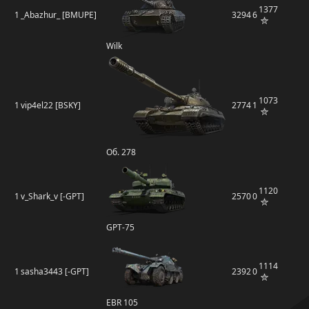
1377
1
_Abazhur_ [BMUPE]
3294
6
Wilk
1073
1
vip4el22 [BSKY]
2774
1
Об. 278
1120
1
v_Shark_v [-GPT]
2570
0
GPT-75
1114
1
sasha3443 [-GPT]
2392
0
EBR 105