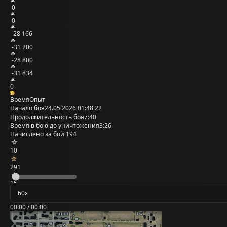
0
0
28 166
-31 200
-28 800
-31 834
0
Время
Опыт
Начало боя
24.05.2026 01:48:22
Продолжительность боя
7:40
Время в бою до уничтожения
3:26
Начислено за бой
194
10
291
15
00:00 / 00:00