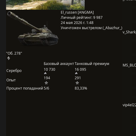
El_russen [ANGMA]
Личный рейтинг:
9 987
24 мая 2026 г. 1:48
Уничтожен выстрелом (_Abazhur_)
v_Shark
"Об. 278"
Базовый аккаунт
Танковый премиум
MS_BL
10 730
16 095
Серебро
194
291
Опыт
Процент попаданий
5/6
83,33%
vip4el2