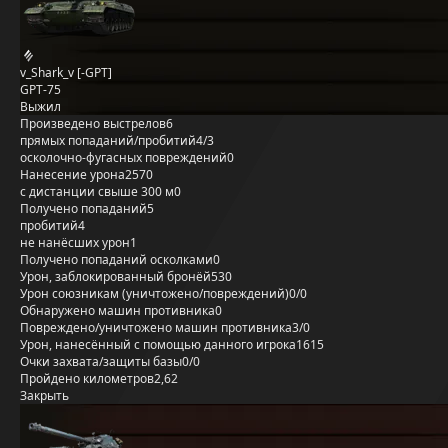
v_Shark_v [-GPT]
GPT-75
Выжил
Произведено выстрелов
6
прямых попаданий/пробитий
4/3
осколочно-фугасных повреждений
0
Нанесение урона
2570
с дистанции свыше 300 м
0
Получено попаданий
5
пробитий
4
не нанёсших урон
1
Получено попаданий осколками
0
Урон, заблокированный бронёй
530
Урон союзникам (уничтожено/повреждений)
0/0
Обнаружено машин противника
0
Повреждено/уничтожено машин противника
3/0
Урон, нанесённый с помощью данного игрока
1615
Очки захвата/защиты базы
0/0
Пройдено километров
2,62
Закрыть