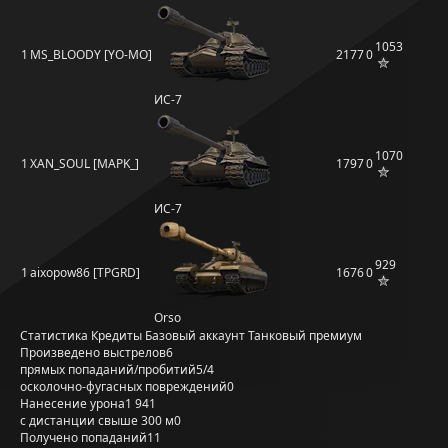
1053
1
MS_BLOODY [YO-MO]
2177
0
ИС-7
1070
1
XAN_SOUL [MAPK_]
1797
0
ИС-7
929
1
aixopow86 [TPGRD]
1676
0
Orso
Статистика
Кредиты
Базовый аккаунт
Танковый премиум
Произведено выстрелов
6
прямых попаданий/пробитий
5/4
осколочно-фугасных повреждений
0
Нанесение урона
1 941
с дистанции свыше 300 м
0
Получено попаданий
11