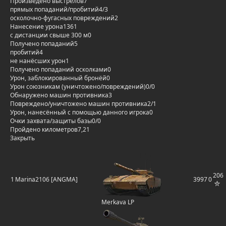
Произведено выстрелов
7
прямых попаданий/пробитий
4/3
осколочно-фугасных повреждений
2
Нанесение урона
1361
с дистанции свыше 300 м
0
Получено попаданий
5
пробитий
4
не нанёсших урон
1
Получено попаданий осколками
0
Урон, заблокированный бронёй
0
Урон союзникам (уничтожено/повреждений)
0/0
Обнаружено машин противника
3
Повреждено/уничтожено машин противника
2/1
Урон, нанесённый с помощью данного игрока
0
Очки захвата/защиты базы
0/0
Пройдено километров
7,21
Закрыть
206
1
Marina2106 [ANGMA]
3997
0
Merkava LP