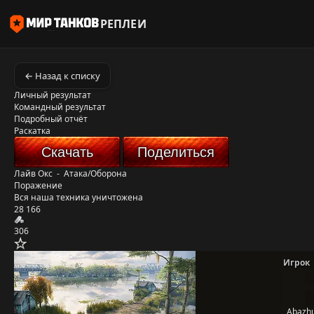
РЕПЛЕИ
← Назад к списку
Личный результат
Командный результат
Подробный отчёт
Раскатка
Скачать
Поделиться
Лайв Окс
-
Атака/Оборона
Поражение
Вся наша техника уничтожена
28 166
306
Игрок
_Abazh