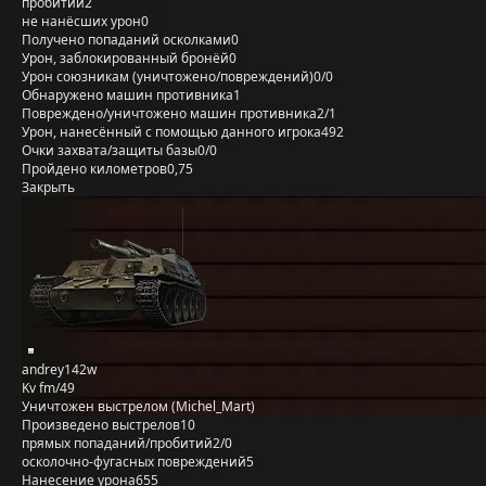
пробитий
2
не нанёсших урон
0
Получено попаданий осколками
0
Урон, заблокированный бронёй
0
Урон союзникам (уничтожено/повреждений)
0/0
Обнаружено машин противника
1
Повреждено/уничтожено машин противника
2/1
Урон, нанесённый с помощью данного игрока
492
Очки захвата/защиты базы
0/0
Пройдено километров
0,75
Закрыть
andrey142w
Kv fm/49
Уничтожен выстрелом (Michel_Mart)
Произведено выстрелов
10
прямых попаданий/пробитий
2/0
осколочно-фугасных повреждений
5
Нанесение урона
655