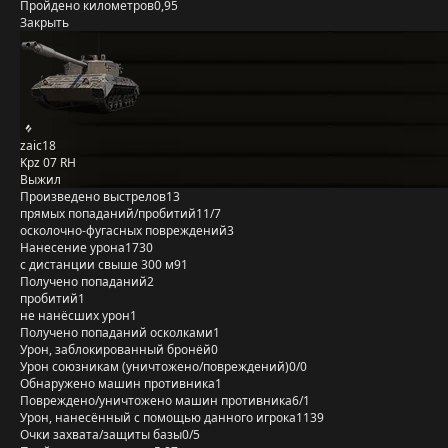
Пройдено километров
0,95
Закрыть
zaic18
Kpz 07 RH
Выжил
Произведено выстрелов
13
прямых попаданий/пробитий
11/7
осколочно-фугасных повреждений
3
Нанесение урона
1730
с дистанции свыше 300 м
91
Получено попаданий
2
пробитий
1
не нанёсших урон
1
Получено попаданий осколками
1
Урон, заблокированный бронёй
0
Урон союзникам (уничтожено/повреждений)
0/0
Обнаружено машин противника
1
Повреждено/уничтожено машин противника
6/1
Урон, нанесённый с помощью данного игрока
1139
Очки захвата/защиты базы
0/5