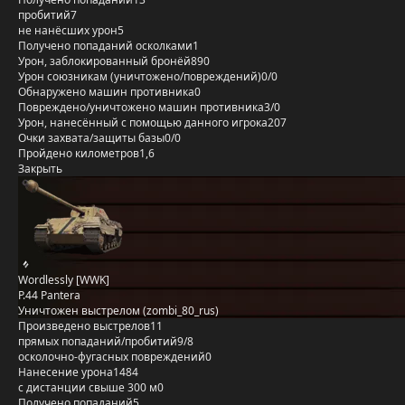
пробитий
7
не нанёсших урон
5
Получено попаданий осколками
1
Урон, заблокированный бронёй
890
Урон союзникам (уничтожено/повреждений)
0/0
Обнаружено машин противника
0
Повреждено/уничтожено машин противника
3/0
Урон, нанесённый с помощью данного игрока
207
Очки захвата/защиты базы
0/0
Пройдено километров
1,6
Закрыть
Wordlessly [WWK]
P.44 Pantera
Уничтожен выстрелом (zombi_80_rus)
Произведено выстрелов
11
прямых попаданий/пробитий
9/8
осколочно-фугасных повреждений
0
Нанесение урона
1484
с дистанции свыше 300 м
0
Получено попаданий
5