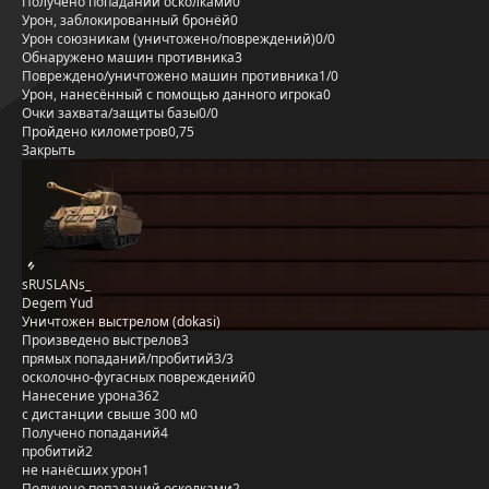
Получено попаданий осколками
0
Урон, заблокированный бронёй
0
Урон союзникам (уничтожено/повреждений)
0/0
Обнаружено машин противника
3
Повреждено/уничтожено машин противника
1/0
Урон, нанесённый с помощью данного игрока
0
Очки захвата/защиты базы
0/0
Пройдено километров
0,75
Закрыть
sRUSLANs_
Degem Yud
Уничтожен выстрелом (dokasi)
Произведено выстрелов
3
прямых попаданий/пробитий
3/3
осколочно-фугасных повреждений
0
Нанесение урона
362
с дистанции свыше 300 м
0
Получено попаданий
4
пробитий
2
не нанёсших урон
1
Получено попаданий осколками
2