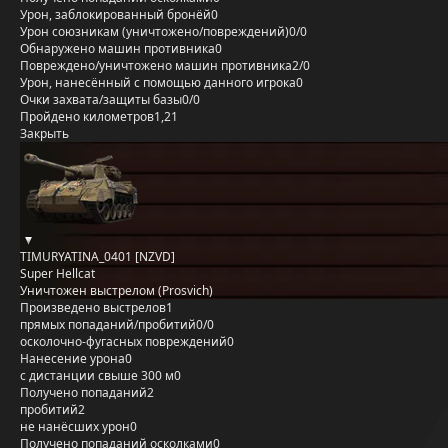
Урон, заблокированный бронёй
0
Урон союзникам (уничтожено/повреждений)
0/0
Обнаружено машин противника
0
Повреждено/уничтожено машин противника
2/0
Урон, нанесённый с помощью данного игрока
0
Очки захвата/защиты базы
0/0
Пройдено километров
1,21
Закрыть
TIMURYATINA_0401 [NZVD]
Super Hellcat
Уничтожен выстрелом (Prosvich)
Произведено выстрелов
1
прямых попаданий/пробитий
0/0
осколочно-фугасных повреждений
0
Нанесение урона
0
с дистанции свыше 300 м
0
Получено попаданий
2
пробитий
2
не нанёсших урон
0
Получено попаданий осколками
0