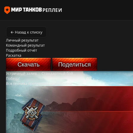
РЕПЛЕИ
← Назад к списку
Личный результат
Командный результат
Подробный отчёт
Раскатка
Скачать
Поделиться
Устричный залив
-
Стандартный бой
Победа!
Вся техника противника уничтожена