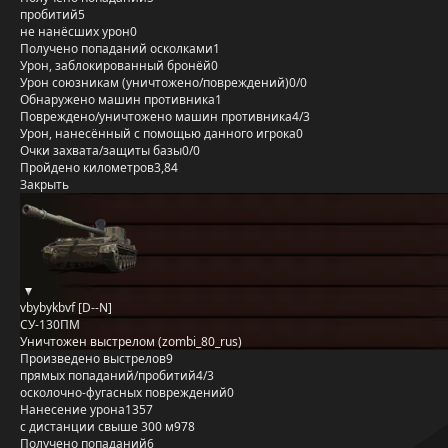
пробитий
5
не нанёсших урон
0
Получено попаданий осколками
1
Урон, заблокированный бронёй
0
Урон союзникам (уничтожено/повреждений)
0/0
Обнаружено машин противника
1
Повреждено/уничтожено машин противника
4/3
Урон, нанесённый с помощью данного игрока
0
Очки захвата/защиты базы
0/0
Пройдено километров
3,84
Закрыть
vbybykbvf [D--N]
СУ-130ПМ
Уничтожен выстрелом (zombi_80_rus)
Произведено выстрелов
9
прямых попаданий/пробитий
4/3
осколочно-фугасных повреждений
0
Нанесение урона
1357
с дистанции свыше 300 м
978
Получено попаданий
6