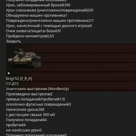
Урон, заблокированный бронёй
390
Урон союзникам (уничтожено/повреждений)
0/0
Обнаружено машин противника
1
Повреждено/уничтожено машин противника
2/1
Урон, нанесённый с помощью данного игрока
0
Очки захвата/защиты базы
0/0
Пройдено километров
0,65
Закрыть
brig152 [F_R_A]
СУ-Д15
Уничтожен выстрелом (Wordlessly)
Произведено выстрелов
2
прямых попаданий/пробитий
1/0
осколочно-фугасных повреждений
3
Нанесение урона
268
с дистанции свыше 300 м
0
Получено попаданий
4
пробитий
4
не нанёсших урон
0
Получено попаданий осколками
0