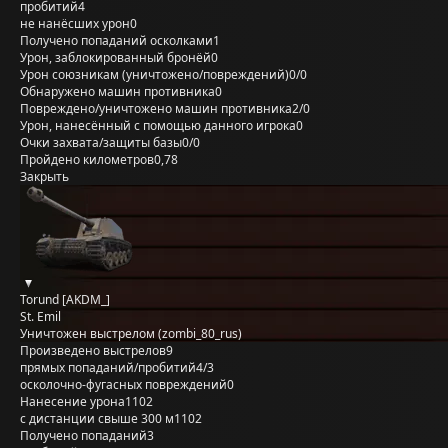
пробитий
4
не нанёсших урон
0
Получено попаданий осколками
1
Урон, заблокированный бронёй
0
Урон союзникам (уничтожено/повреждений)
0/0
Обнаружено машин противника
0
Повреждено/уничтожено машин противника
2/0
Урон, нанесённый с помощью данного игрока
0
Очки захвата/защиты базы
0/0
Пройдено километров
0,78
Закрыть
Torund [AKDM_]
St. Emil
Уничтожен выстрелом (zombi_80_rus)
Произведено выстрелов
9
прямых попаданий/пробитий
4/3
осколочно-фугасных повреждений
0
Нанесение урона
1102
с дистанции свыше 300 м
1102
Получено попаданий
3