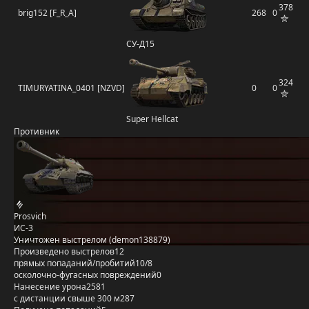
378
brig152 [F_R_A]
268
0
СУ-Д15
324
TIMURYATINA_0401 [NZVD]
0
0
Super Hellcat
Противник
Prosvich
ИС-3
Уничтожен выстрелом (demon138879)
Произведено выстрелов
12
прямых попаданий/пробитий
10/8
осколочно-фугасных повреждений
0
Нанесение урона
2581
с дистанции свыше 300 м
287