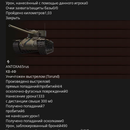
Урон, нанесённый с помощью данного игрока
0
Очки захвата/защиты базы
0/0
Пройдено километров
1,03
Закрыть
ANTOXA65rus
КВ-4Ф
Уничтожен выстрелом (Torund)
Произведено выстрелов
6
прямых попаданий/пробитий
4/4
осколочно-фугасных повреждений
0
Нанесение урона
1333
с дистанции свыше 300 м
0
Получено попаданий
7
пробитий
6
не нанёсших урон
1
Получено попаданий осколками
0
Урон, заблокированный бронёй
490