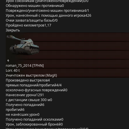
Урон союзникам (уничтожено/повреждений)
0/0
Обнаружено машин противника
0
Повреждено/уничтожено машин противника
4/1
Урон, нанесённый с помощью данного игрока
426
Очки захвата/защиты базы
0/0
Пройдено километров
1,17
Закрыть
roman_75_2014 [TPHN]
Lorr. 40 t
Уничтожен выстрелом (MagX)
Произведено выстрелов
4
прямых попаданий/пробитий
4/4
осколочно-фугасных повреждений
0
Нанесение урона
1291
с дистанции свыше 300 м
0
Получено попаданий
6
пробитий
6
не нанёсших урон
0
Получено попаданий осколками
0
Урон, заблокированный бронёй
0