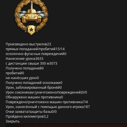
Произведено выстрелов
23
прямых попаданий/пробитий
15/14
осколочно-фугасных повреждений
0
Нанесение урона
3633
с дистанции свыше 300 м
3073
Получено попаданий
0
пробитий
0
не нанёсших урон
0
Получено попаданий осколками
0
Урон, заблокированный бронёй
0
Урон союзникам (уничтожено/повреждений)
0/0
Обнаружено машин противника
0
Повреждено/уничтожено машин противника
7/4
Урон, нанесённый с помощью данного игрока
187
Очки захвата/защиты базы
0/0
Пройдено километров
3,2
Закрыть