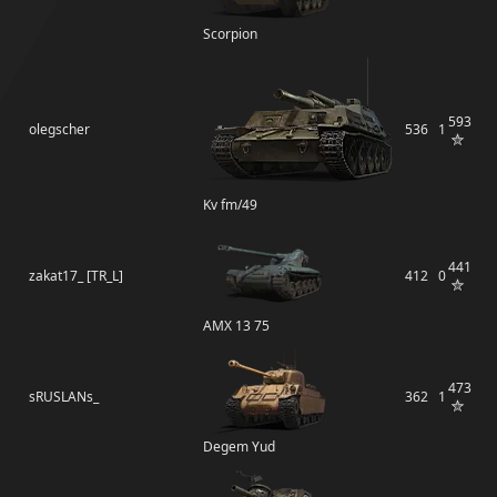
Scorpion
593
olegscher
536
1
Kv fm/49
441
zakat17_ [TR_L]
412
0
AMX 13 75
473
sRUSLANs_
362
1
Degem Yud