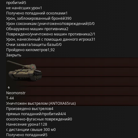
пробитий
5
не нанёсших урон
1
Получено попаданий осколками
1
Урон, заблокированный бронёй
390
Урон союзникам (уничтожено/повреждений)
0/0
Обнаружено машин противника
2
Повреждено/уничтожено машин противника
2/1
Урон, нанесённый с помощью данного игрока
31
Очки захвата/защиты базы
0/0
Пройдено километров
1,92
Закрыть
Neomonstr
Т-44
Уничтожен выстрелом (ANTOXA65rus)
Произведено выстрелов
4
прямых попаданий/пробитий
4/4
осколочно-фугасных повреждений
0
Нанесение урона
1128
с дистанции свыше 300 м
0
Получено попаданий
5