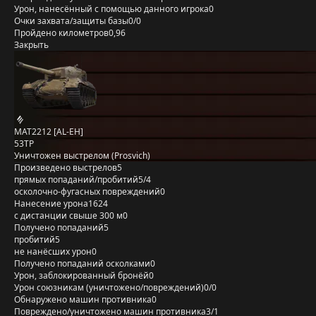
Урон, нанесённый с помощью данного игрока
0
Очки захвата/защиты базы
0/0
Пройдено километров
0,96
Закрыть
MAT2212 [AL-EH]
53TP
Уничтожен выстрелом (Prosvich)
Произведено выстрелов
5
прямых попаданий/пробитий
5/4
осколочно-фугасных повреждений
0
Нанесение урона
1624
с дистанции свыше 300 м
0
Получено попаданий
5
пробитий
5
не нанёсших урон
0
Получено попаданий осколками
0
Урон, заблокированный бронёй
0
Урон союзникам (уничтожено/повреждений)
0/0
Обнаружено машин противника
0
Повреждено/уничтожено машин противника
3/1