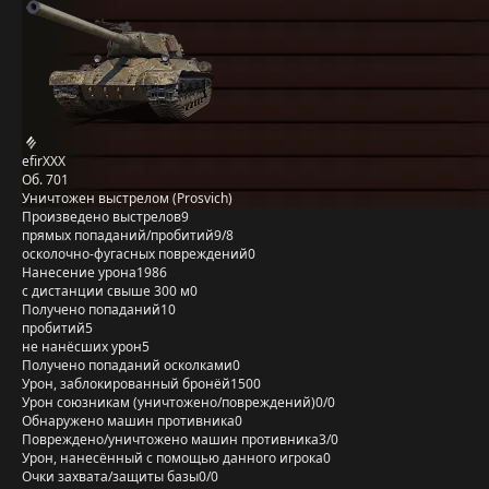
efirXXX
Об. 701
Уничтожен выстрелом (Prosvich)
Произведено выстрелов
9
прямых попаданий/пробитий
9/8
осколочно-фугасных повреждений
0
Нанесение урона
1986
с дистанции свыше 300 м
0
Получено попаданий
10
пробитий
5
не нанёсших урон
5
Получено попаданий осколками
0
Урон, заблокированный бронёй
1500
Урон союзникам (уничтожено/повреждений)
0/0
Обнаружено машин противника
0
Повреждено/уничтожено машин противника
3/0
Урон, нанесённый с помощью данного игрока
0
Очки захвата/защиты базы
0/0