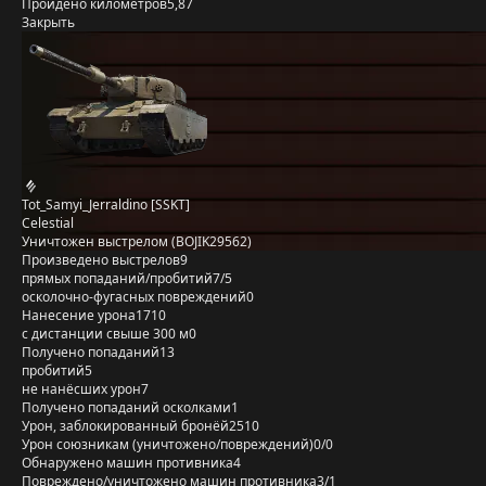
Пройдено километров
5,87
Закрыть
Tot_Samyi_Jerraldino [SSKT]
Celestial
Уничтожен выстрелом (BOJIK29562)
Произведено выстрелов
9
прямых попаданий/пробитий
7/5
осколочно-фугасных повреждений
0
Нанесение урона
1710
с дистанции свыше 300 м
0
Получено попаданий
13
пробитий
5
не нанёсших урон
7
Получено попаданий осколками
1
Урон, заблокированный бронёй
2510
Урон союзникам (уничтожено/повреждений)
0/0
Обнаружено машин противника
4
Повреждено/уничтожено машин противника
3/1