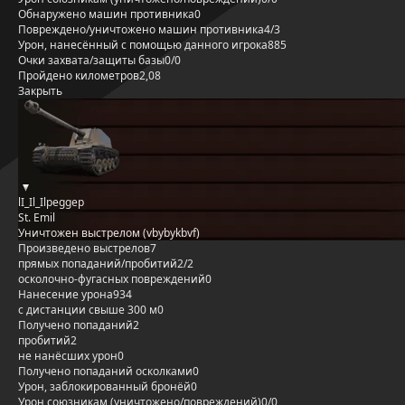
Обнаружено машин противника
0
Повреждено/уничтожено машин противника
4/3
Урон, нанесённый с помощью данного игрока
885
Очки захвата/защиты базы
0/0
Пройдено километров
2,08
Закрыть
lI_Il_Ilpeggep
St. Emil
Уничтожен выстрелом (vbybykbvf)
Произведено выстрелов
7
прямых попаданий/пробитий
2/2
осколочно-фугасных повреждений
0
Нанесение урона
934
с дистанции свыше 300 м
0
Получено попаданий
2
пробитий
2
не нанёсших урон
0
Получено попаданий осколками
0
Урон, заблокированный бронёй
0
Урон союзникам (уничтожено/повреждений)
0/0