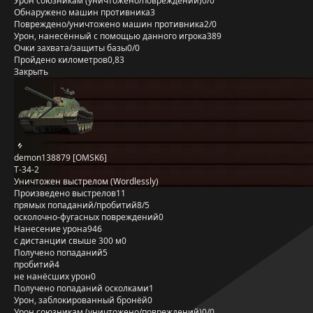
Урон союзникам (уничтожено/повреждений)
0/0
Обнаружено машин противника
3
Повреждено/уничтожено машин противника
2/0
Урон, нанесённый с помощью данного игрока
389
Очки захвата/защиты базы
0/0
Пройдено километров
0,83
Закрыть
demon138879 [OMSK6]
T-34-2
Уничтожен выстрелом (Wordlessly)
Произведено выстрелов
11
прямых попаданий/пробитий
8/5
осколочно-фугасных повреждений
0
Нанесение урона
946
с дистанции свыше 300 м
0
Получено попаданий
5
пробитий
4
не нанёсших урон
0
Получено попаданий осколками
1
Урон, заблокированный бронёй
0
Урон союзникам (уничтожено/повреждений)
0/0