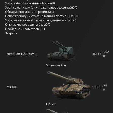
Урон, заблокированный бронёй
0
Урон союзникам (уничтожено/повреждений)
0/0
Обнаружено машин противника
1
Повреждено/уничтожено машин противника
0/0
Урон, нанесённый с помощью данного игрока
0
Очки захвата/защиты базы
0/0
Пройдено километров
0,53
Закрыть
1002
zombi_80_rus [DRMT]
3633
4
Schneider Oie
778
efirXXX
1986
0
Об. 701