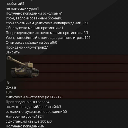
пробитий
5
не нанёсших урон
1
Получено попаданий осколками
1
Урон, заблокированный бронёй
0
Урон союзникам (уничтожено/повреждений)
0/0
Обнаружено машин противника
1
Повреждено/уничтожено машин противника
2/1
Урон, нанесённый с помощью данного игрока
126
Очки захвата/защиты базы
0/0
Пройдено километров
2,1
Закрыть
dokasi
T34
Уничтожен выстрелом (MAT2212)
Произведено выстрелов
4
прямых попаданий/пробитий
4/3
осколочно-фугасных повреждений
0
Нанесение урона
1324
с дистанции свыше 300 м
0
Получено попаданий
6