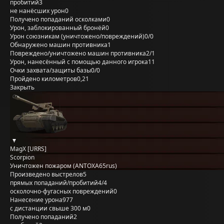
пробитий
3
не нанёсших урон
0
Получено попаданий осколками
0
Урон, заблокированный бронёй
0
Урон союзникам (уничтожено/повреждений)
0/0
Обнаружено машин противника
1
Повреждено/уничтожено машин противника
2/1
Урон, нанесённый с помощью данного игрока
11
Очки захвата/защиты базы
0/0
Пройдено километров
0,21
Закрыть
MagX [URRS]
Scorpion
Уничтожен пожаром (ANTOXA65rus)
Произведено выстрелов
5
прямых попаданий/пробитий
4/4
осколочно-фугасных повреждений
0
Нанесение урона
977
с дистанции свыше 300 м
0
Получено попаданий
2