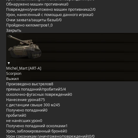
Обнаружено машин противника
0
Повреждено/уничтожено машин противника
2/0
Урон, нанесённый с помощью данного игрока
0
Очки захвата/защиты базы
0/0
Пройдено километров
1,0
Закрыть
Michel_Mart [ART-A]
Scorpion
Выжил
Произведено выстрелов
8
прямых попаданий/пробитий
5/4
осколочно-фугасных повреждений
0
Нанесение урона
875
с дистанции свыше 300 м
245
Получено попаданий
0
пробитий
0
не нанёсших урон
0
Получено попаданий осколками
1
Урон, заблокированный бронёй
0
Урон союзникам (уничтожено/повреждений)
0/0