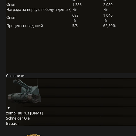
Опыт
1 386
2 080
Награда за первую победу в день (x)
693
1 040
Опыт
Процент попаданий
5/8
62,50%
Союзники
zombi_80_rus [DRMT]
Schneider Oie
Выжил