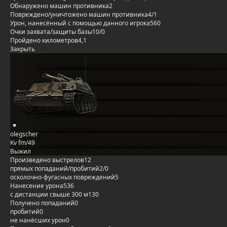
Обнаружено машин противника
2
Повреждено/уничтожено машин противника
4/1
Урон, нанесённый с помощью данного игрока
560
Очки захвата/защиты базы
10/0
Пройдено километров
4,1
Закрыть
olegscher
Kv fm/49
Выжил
Произведено выстрелов
12
прямых попаданий/пробитий
2/0
осколочно-фугасных повреждений
5
Нанесение урона
536
с дистанции свыше 300 м
130
Получено попаданий
0
пробитий
0
не нанёсших урон
0