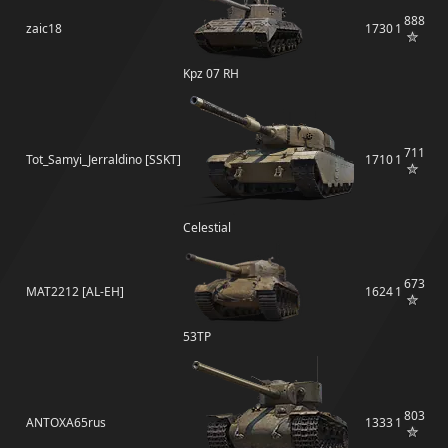
888
zaic18
1730
1
Kpz 07 RH
711
Tot_Samyi_Jerraldino [SSKT]
1710
1
Celestial
673
MAT2212 [AL-EH]
1624
1
53TP
803
ANTOXA65rus
1333
1