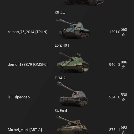
КВ-4Ф
568
roman_75_2014 [TPHN]
1291
0
Lorr. 40 t
806
demon138879 [OMSK6]
946
3
T-34-2
538
lI_Il_Ilpeggep
934
0
St. Emil
693
Michel_Mart [ART-A]
875
1