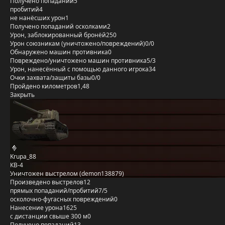
Получено попаданий
5
пробитий
4
не нанёсших урон
1
Получено попаданий осколками
2
Урон, заблокированный бронёй
250
Урон союзникам (уничтожено/повреждений)
0/0
Обнаружено машин противника
0
Повреждено/уничтожено машин противника
5/3
Урон, нанесённый с помощью данного игрока
34
Очки захвата/защиты базы
0/0
Пройдено километров
1,48
Закрыть
Krupa_88
КВ-4
Уничтожен выстрелом (demon138879)
Произведено выстрелов
12
прямых попаданий/пробитий
7/5
осколочно-фугасных повреждений
0
Нанесение урона
1625
с дистанции свыше 300 м
0
Получено попаданий
13