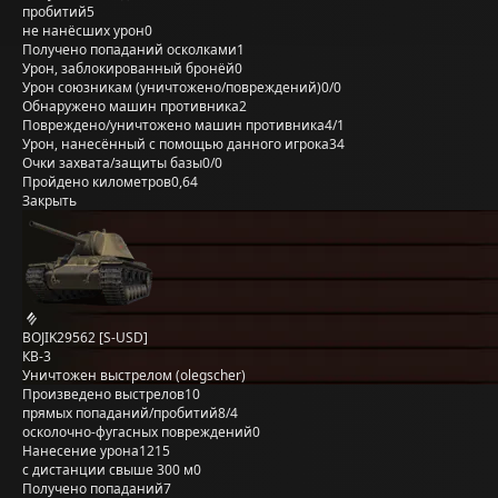
пробитий
5
не нанёсших урон
0
Получено попаданий осколками
1
Урон, заблокированный бронёй
0
Урон союзникам (уничтожено/повреждений)
0/0
Обнаружено машин противника
2
Повреждено/уничтожено машин противника
4/1
Урон, нанесённый с помощью данного игрока
34
Очки захвата/защиты базы
0/0
Пройдено километров
0,64
Закрыть
BOJIK29562 [S-USD]
КВ-3
Уничтожен выстрелом (olegscher)
Произведено выстрелов
10
прямых попаданий/пробитий
8/4
осколочно-фугасных повреждений
0
Нанесение урона
1215
с дистанции свыше 300 м
0
Получено попаданий
7