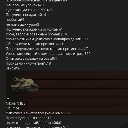
осколочно-фугасных повреждений
0
Нанесение урона
2420
с дистанции свыше 300 м
0
Получено попаданий
14
пробитий
6
не нанёсших урон
8
Получено попаданий осколками
1
Урон, заблокированный бронёй
2510
Урон союзникам (уничтожено/повреждений)
0/0
Обнаружено машин противника
1
Повреждено/уничтожено машин противника
4/2
Урон, нанесённый с помощью данного игрока
359
Очки захвата/защиты базы
0/1
Пройдено километров
1,18
Закрыть
NikolaiN [BE]
Об. 715Г
Уничтожен выстрелом (VeReTeNo666)
Произведено выстрелов
12
прямых попаданий/пробитий
6/0
осколочно-фугасных повреждений
11