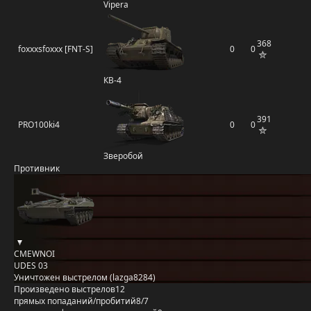
Vipera
368
foxxxsfoxxx [FNT-S]
0
0
КВ-4
391
PRO100ki4
0
0
Зверобой
Противник
CMEWNOI
UDES 03
Уничтожен выстрелом (lazga8284)
Произведено выстрелов
12
прямых попаданий/пробитий
8/7