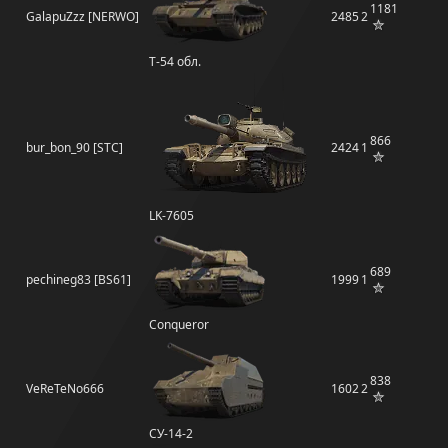
1181
GalapuZzz [NERWO]
2485
2
Т-54 обл.
866
bur_bon_90 [STC]
2424
1
LK-7605
689
pechineg83 [BS61]
1999
1
Conqueror
838
VeReTeNo666
1602
2
СУ-14-2