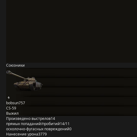
Союзники
bobsun757
CS-59
Выжил
Произведено выстрелов
14
прямых попаданий/пробитий
14/11
осколочно-фугасных повреждений
0
Нанесение урона
3779