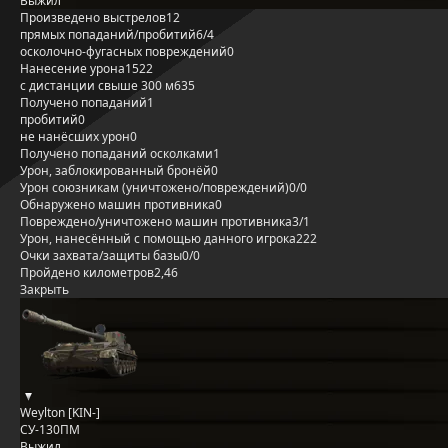
Выжил
Произведено выстрелов
12
прямых попаданий/пробитий
6/4
осколочно-фугасных повреждений
0
Нанесение урона
1522
с дистанции свыше 300 м
635
Получено попаданий
1
пробитий
0
не нанёсших урон
0
Получено попаданий осколками
1
Урон, заблокированный бронёй
0
Урон союзникам (уничтожено/повреждений)
0/0
Обнаружено машин противника
0
Повреждено/уничтожено машин противника
3/1
Урон, нанесённый с помощью данного игрока
222
Очки захвата/защиты базы
0/0
Пройдено километров
2,46
Закрыть
Weylton [KIN-]
СУ-130ПМ
Выжил