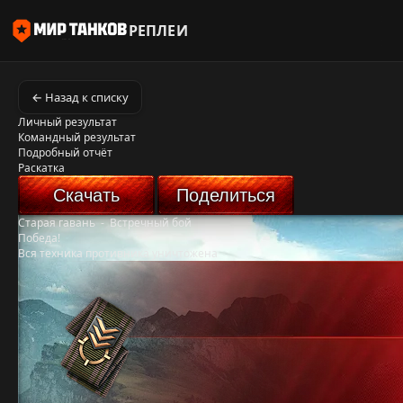
РЕПЛЕИ
← Назад к списку
Личный результат
Командный результат
Подробный отчёт
Раскатка
Скачать
Поделиться
Старая гавань
-
Встречный бой
Победа!
Вся техника противника уничтожена