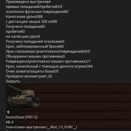
Произведено выстрелов
4
прямых попаданий/пробитий
3/2
осколочно-фугасных повреждений
0
Нанесение урона
588
с дистанции свыше 300 м
588
Получено попаданий
0
пробитий
0
не нанёсших урон
0
Получено попаданий осколками
0
Урон, заблокированный бронёй
0
Урон союзникам (уничтожено/повреждений)
0/0
Обнаружено машин противника
0
Повреждено/уничтожено машин противника
2/1
Урон, нанесённый с помощью данного игрока
384
Очки захвата/защиты базы
0/0
Пройдено километров
1,26
Закрыть
foxxxsfoxxx [FNT-S]
КВ-4
Уничтожен выстрелом (__Klon_13_FURY__)