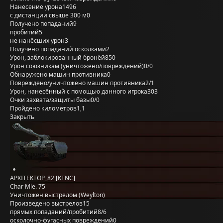
Нанесение урона
1496
с дистанции свыше 300 м
0
Получено попаданий
9
пробитий
5
не нанёсших урон
3
Получено попаданий осколками
2
Урон, заблокированный бронёй
850
Урон союзникам (уничтожено/повреждений)
0/0
Обнаружено машин противника
0
Повреждено/уничтожено машин противника
2/1
Урон, нанесённый с помощью данного игрока
303
Очки захвата/защиты базы
0/0
Пройдено километров
1,1
Закрыть
APXITEKTOP_82 [KTNC]
Char Mle. 75
Уничтожен выстрелом (Weylton)
Произведено выстрелов
15
прямых попаданий/пробитий
8/6
осколочно-фугасных повреждений
0