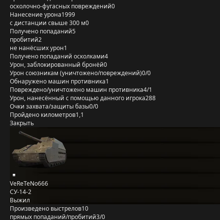
осколочно-фугасных повреждений
0
Нанесение урона
1999
с дистанции свыше 300 м
0
Получено попаданий
5
пробитий
2
не нанёсших урон
1
Получено попаданий осколками
4
Урон, заблокированный бронёй
0
Урон союзникам (уничтожено/повреждений)
0/0
Обнаружено машин противника
1
Повреждено/уничтожено машин противника
4/1
Урон, нанесённый с помощью данного игрока
288
Очки захвата/защиты базы
0/0
Пройдено километров
1,1
Закрыть
VeReTeNo666
СУ-14-2
Выжил
Произведено выстрелов
10
прямых попаданий/пробитий
3/0