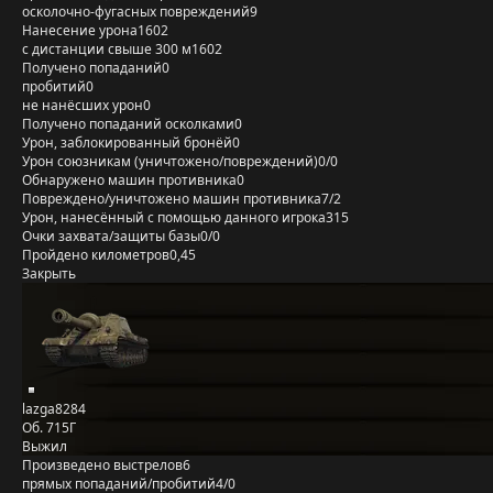
осколочно-фугасных повреждений
9
Нанесение урона
1602
с дистанции свыше 300 м
1602
Получено попаданий
0
пробитий
0
не нанёсших урон
0
Получено попаданий осколками
0
Урон, заблокированный бронёй
0
Урон союзникам (уничтожено/повреждений)
0/0
Обнаружено машин противника
0
Повреждено/уничтожено машин противника
7/2
Урон, нанесённый с помощью данного игрока
315
Очки захвата/защиты базы
0/0
Пройдено километров
0,45
Закрыть
lazga8284
Об. 715Г
Выжил
Произведено выстрелов
6
прямых попаданий/пробитий
4/0