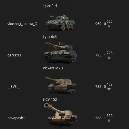
Type 4 H
625
vkusno_i_tochka_G
969
0
Lynx 6x6
728
garrat11
795
1
Vickers Mk.3
482
__BVS__
782
0
ИСУ-152
559
novapasit1
588
1