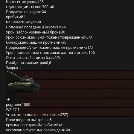
Нанесение урона
498
с дистанции свыше 300 м
0
Получено попаданий
4
пробитий
2
не нанёсших урон
0
Получено попаданий осколками
4
Урон, заблокированный бронёй
0
Урон союзникам (уничтожено/повреждений)
0/0
Обнаружено машин противника
0
Повреждено/уничтожено машин противника
1/0
Урон, нанесённый с помощью данного игрока
156
Очки захвата/защиты базы
0/0
Пройдено километров
0,6
Закрыть
pogranec1000
WZ-57-I
Уничтожен выстрелом (bobsun757)
Произведено выстрелов
5
прямых попаданий/пробитий
4/1
осколочно-фугасных повреждений
0