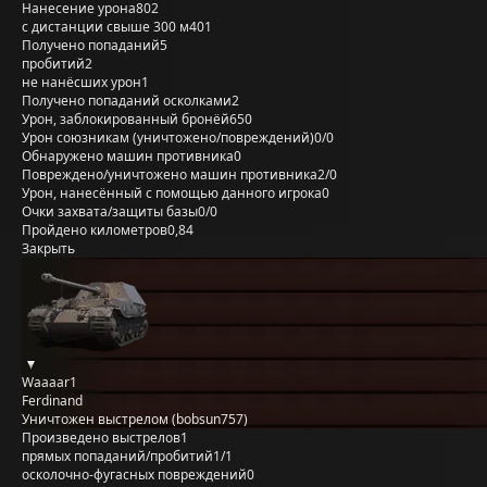
Нанесение урона
802
с дистанции свыше 300 м
401
Получено попаданий
5
пробитий
2
не нанёсших урон
1
Получено попаданий осколками
2
Урон, заблокированный бронёй
650
Урон союзникам (уничтожено/повреждений)
0/0
Обнаружено машин противника
0
Повреждено/уничтожено машин противника
2/0
Урон, нанесённый с помощью данного игрока
0
Очки захвата/защиты базы
0/0
Пройдено километров
0,84
Закрыть
Waaaar1
Ferdinand
Уничтожен выстрелом (bobsun757)
Произведено выстрелов
1
прямых попаданий/пробитий
1/1
осколочно-фугасных повреждений
0