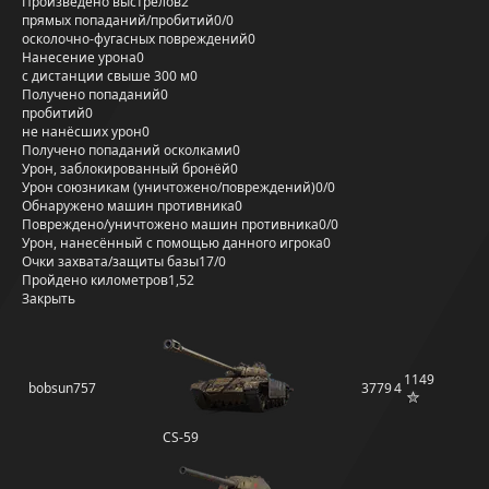
Произведено выстрелов
2
прямых попаданий/пробитий
0/0
осколочно-фугасных повреждений
0
Нанесение урона
0
с дистанции свыше 300 м
0
Получено попаданий
0
пробитий
0
не нанёсших урон
0
Получено попаданий осколками
0
Урон, заблокированный бронёй
0
Урон союзникам (уничтожено/повреждений)
0/0
Обнаружено машин противника
0
Повреждено/уничтожено машин противника
0/0
Урон, нанесённый с помощью данного игрока
0
Очки захвата/защиты базы
17/0
Пройдено километров
1,52
Закрыть
1149
bobsun757
3779
4
CS-59