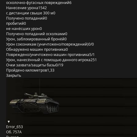
осколочно-фугасных повреждений
6
Нанесение урона
1542
с дистанции свыше 300 м
0
Получено попаданий
0
пробитий
0
не нанёсших урон
0
Получено попаданий осколками
0
Урон, заблокированный бронёй
0
Урон союзникам (уничтожено/повреждений)
0/0
Обнаружено машин противника
0
Повреждено/уничтожено машин противника
5/1
Урон, нанесённый с помощью данного игрока
251
Очки захвата/защиты базы
0/19
Пройдено километров
1,33
Закрыть
Error_653
Об. 757А