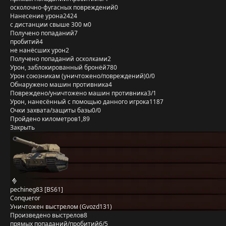
осколочно-фугасных повреждений
0
Нанесение урона
2424
с дистанции свыше 300 м
0
Получено попаданий
7
пробитий
4
не нанёсших урон
2
Получено попаданий осколками
2
Урон, заблокированный бронёй
780
Урон союзникам (уничтожено/повреждений)
0/0
Обнаружено машин противника
4
Повреждено/уничтожено машин противника
3/1
Урон, нанесённый с помощью данного игрока
1187
Очки захвата/защиты базы
0/0
Пройдено километров
1,89
Закрыть
pechineg83 [BS61]
Conqueror
Уничтожен выстрелом (Gvozd131)
Произведено выстрелов
8
прямых попаданий/пробитий
6/5