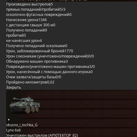
Произведено выстрелов
5
прямых попаданий/пробитий
5/3
осколочно-фугасных повреждений
0
Нанесение урона
1346
с дистанции свыше 300 м
0
Получено попаданий
9
пробитий
5
не нанёсших урон
4
Получено попаданий осколками
0
Урон, заблокированный бронёй
1770
Урон союзникам (уничтожено/повреждений)
0/0
Обнаружено машин противника
3
Повреждено/уничтожено машин противника
3/0
Урон, нанесённый с помощью данного игрока
0
Очки захвата/защиты базы
0/0
Пройдено километров
0,62
Закрыть
vkusno_i_tochka_G
Lynx 6x6
Уничтожен выстрелом (APXITEKTOP_82)