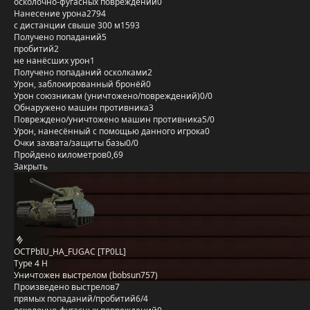
осколочно-фугасных повреждений
0
Нанесение урона
2794
с дистанции свыше 300 м
1593
Получено попаданий
5
пробитий
2
не нанёсших урон
1
Получено попаданий осколками
2
Урон, заблокированный бронёй
0
Урон союзникам (уничтожено/повреждений)
0/0
Обнаружено машин противника
3
Повреждено/уничтожено машин противника
5/0
Урон, нанесённый с помощью данного игрока
0
Очки захвата/защиты базы
0/0
Пройдено километров
0,69
Закрыть
OCTPbIU_HA_FUGAC [TP0LL]
Type 4 H
Уничтожен выстрелом (bobsun757)
Произведено выстрелов
7
прямых попаданий/пробитий
6/4