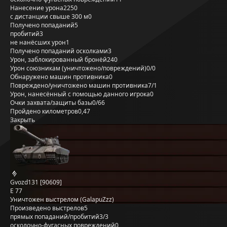
Нанесение урона
2250
с дистанции свыше 300 м
0
Получено попаданий
5
пробитий
3
не нанёсших урон
1
Получено попаданий осколками
3
Урон, заблокированный бронёй
240
Урон союзникам (уничтожено/повреждений)
0/0
Обнаружено машин противника
0
Повреждено/уничтожено машин противника
7/1
Урон, нанесённый с помощью данного игрока
0
Очки захвата/защиты базы
0/66
Пройдено километров
0,47
Закрыть
Gvozd131 [90609]
E 77
Уничтожен выстрелом (GalapuZzz)
Произведено выстрелов
5
прямых попаданий/пробитий
3/3
осколочно-фугасных повреждений
0