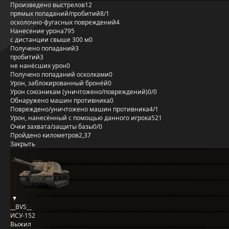
Произведено выстрелов
12
прямых попаданий/пробитий
8/1
осколочно-фугасных повреждений
4
Нанесение урона
795
с дистанции свыше 300 м
0
Получено попаданий
3
пробитий
3
не нанёсших урон
0
Получено попаданий осколками
0
Урон, заблокированный бронёй
0
Урон союзникам (уничтожено/повреждений)
0/0
Обнаружено машин противника
0
Повреждено/уничтожено машин противника
4/1
Урон, нанесённый с помощью данного игрока
521
Очки захвата/защиты базы
0/0
Пройдено километров
2,37
Закрыть
__BVS__
ИСУ-152
Выжил