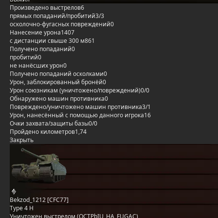
Произведено выстрелов
6
прямых попаданий/пробитий
3/3
осколочно-фугасных повреждений
0
Нанесение урона
1407
с дистанции свыше 300 м
861
Получено попаданий
0
пробитий
0
не нанёсших урон
0
Получено попаданий осколками
0
Урон, заблокированный бронёй
0
Урон союзникам (уничтожено/повреждений)
0/0
Обнаружено машин противника
0
Повреждено/уничтожено машин противника
3/1
Урон, нанесённый с помощью данного игрока
16
Очки захвата/защиты базы
0/0
Пройдено километров
1,74
Закрыть
Bekzod_1212 [CFC77]
Type 4 H
Уничтожен выстрелом (OCTPbIU_HA_FUGAC)