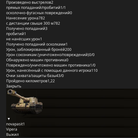
Произведено выстрелов
2
прямых попаданий/пробитий
1/1
осколочно-фугасных повреждений
0
Нанесение урона
782
с дистанции свыше 300 м
782
Получено попаданий
3
пробитий
1
не нанёсших урон
1
Получено попаданий осколками
1
Урон, заблокированный бронёй
200
Урон союзникам (уничтожено/повреждений)
0/0
Обнаружено машин противника
0
Повреждено/уничтожено машин противника
1/0
Урон, нанесённый с помощью данного игрока
110
Очки захвата/защиты базы
43/0
Пройдено километров
1,22
Закрыть
novapasit1
Vipera
Выжил