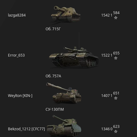
584
lazga8284
1542
1
Об. 715Г
655
Error_653
1522
1
Об. 757А
651
Weylton [KIN-]
1407
1
СУ-130ПМ
623
Bekzod_1212 [CFC77]
1346
0