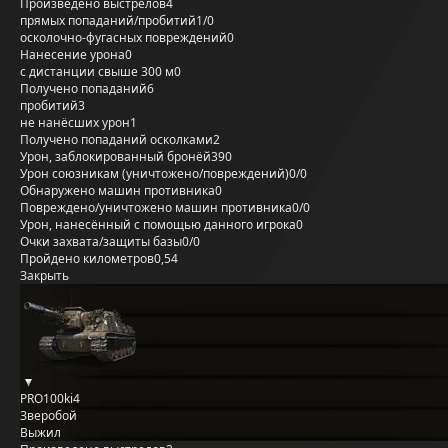
Произведено выстрелов
4
прямых попаданий/пробитий
1/0
осколочно-фугасных повреждений
0
Нанесение урона
0
с дистанции свыше 300 м
0
Получено попаданий
6
пробитий
3
не нанёсших урон
1
Получено попаданий осколками
2
Урон, заблокированный бронёй
390
Урон союзникам (уничтожено/повреждений)
0/0
Обнаружено машин противника
0
Повреждено/уничтожено машин противника
0/0
Урон, нанесённый с помощью данного игрока
0
Очки захвата/защиты базы
0/0
Пройдено километров
0,54
Закрыть
PRO100ki4
Зверобой
Выжил