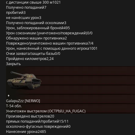
с дистанции свыше 300 м
1021
Получено попаданий
7
пробитий
3
не нанёсших урон
3
Получено попаданий осколками
3
Урон, заблокированный бронёй
495
Урон союзникам (уничтожено/повреждений)
0/0
Обнаружено машин противника
2
Повреждено/уничтожено машин противника
7/4
Урон, нанесённый с помощью данного игрока
1001
Очки захвата/защиты базы
0/0
Пройдено километров
2,24
Закрыть
GalapuZzz [NERWO]
Т-54 обл.
Уничтожен выстрелом (OCTPbIU_HA_FUGAC)
Произведено выстрелов
20
прямых попаданий/пробитий
15/11
осколочно-фугасных повреждений
0
Нанесение урона
2485