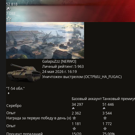
52 818
7 088
GalapuZzz [NERWO]
Личный рейтинг:
5 963
24 мая 2026 г. 16:19
Уничтожен выстрелом (OCTPbIU_HA_FUGAC)
"Т-54 обл."
Базовый аккаунт
Танковый премиу
34 297
51 446
Серебро
Опыт
2 362
3 544
Награда за первую победу в день (x)
1 181
1 772
Опыт
Процент попаданий
15/20
75,00%