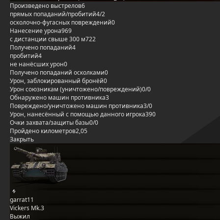
Произведено выстрелов
6
прямых попаданий/пробитий
4/2
осколочно-фугасных повреждений
0
Нанесение урона
969
с дистанции свыше 300 м
722
Получено попаданий
4
пробитий
4
не нанёсших урон
0
Получено попаданий осколками
0
Урон, заблокированный бронёй
0
Урон союзникам (уничтожено/повреждений)
0/0
Обнаружено машин противника
3
Повреждено/уничтожено машин противника
3/0
Урон, нанесённый с помощью данного игрока
390
Очки захвата/защиты базы
0/0
Пройдено километров
2,05
Закрыть
garrat11
Vickers Mk.3
Выжил