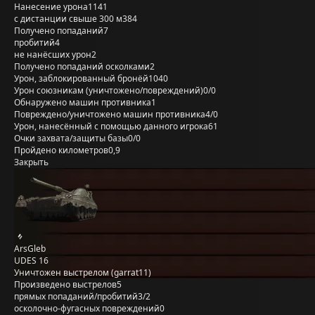
Нанесение урона
1141
с дистанции свыше 300 м
384
Получено попаданий
7
пробитий
4
не нанёсших урон
2
Получено попаданий осколками
2
Урон, заблокированный бронёй
1040
Урон союзникам (уничтожено/повреждений)
0/0
Обнаружено машин противника
1
Повреждено/уничтожено машин противника
4/0
Урон, нанесённый с помощью данного игрока
61
Очки захвата/защиты базы
0/0
Пройдено километров
0,9
Закрыть
ArsGleb
UDES 16
Уничтожен выстрелом (garrat11)
Произведено выстрелов
5
прямых попаданий/пробитий
3/2
осколочно-фугасных повреждений
0