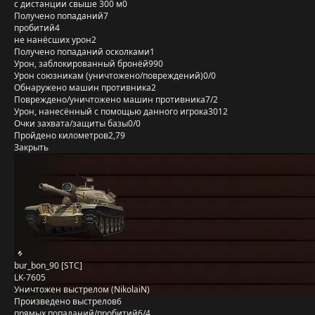
с дистанции свыше 300 м
0
Получено попаданий
7
пробитий
4
не нанёсших урон
2
Получено попаданий осколками
1
Урон, заблокированный бронёй
990
Урон союзникам (уничтожено/повреждений)
0/0
Обнаружено машин противника
2
Повреждено/уничтожено машин противника
7/2
Урон, нанесённый с помощью данного игрока
3012
Очки захвата/защиты базы
0/0
Пройдено километров
2,79
Закрыть
bur_bon_90 [STC]
LK-7605
Уничтожен выстрелом (NikolaiN)
Произведено выстрелов
6
прямых попаданий/пробитий
6/4