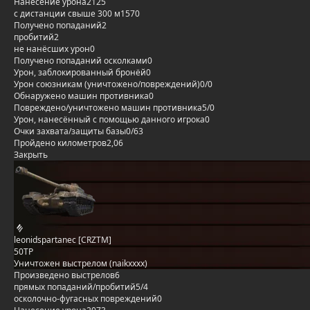
Нанесение урона
2125
с дистанции свыше 300 м
1570
Получено попаданий
2
пробитий
2
не нанёсших урон
0
Получено попаданий осколками
0
Урон, заблокированный бронёй
0
Урон союзникам (уничтожено/повреждений)
0/0
Обнаружено машин противника
0
Повреждено/уничтожено машин противника
5/0
Урон, нанесённый с помощью данного игрока
0
Очки захвата/защиты базы
0/63
Пройдено километров
2,06
Закрыть
leonidspartanec [CRZTM]
50TP
Уничтожен выстрелом (naikxxxx)
Произведено выстрелов
6
прямых попаданий/пробитий
5/4
осколочно-фугасных повреждений
0