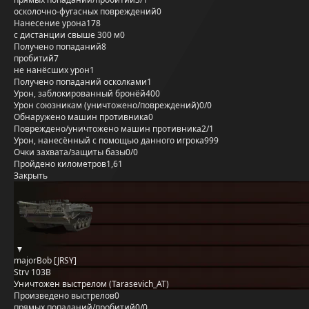
осколочно-фугасных повреждений
0
Нанесение урона
178
с дистанции свыше 300 м
0
Получено попаданий
8
пробитий
7
не нанёсших урон
1
Получено попаданий осколками
1
Урон, заблокированный бронёй
400
Урон союзникам (уничтожено/повреждений)
0/0
Обнаружено машин противника
0
Повреждено/уничтожено машин противника
2/1
Урон, нанесённый с помощью данного игрока
999
Очки захвата/защиты базы
0/0
Пройдено километров
1,61
Закрыть
majorBob [JRSY]
Strv 103B
Уничтожен выстрелом (Tarasevich_AT)
Произведено выстрелов
0
прямых попаданий/пробитий
0/0