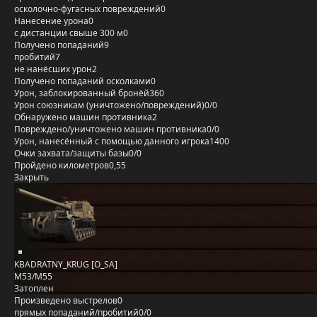
осколочно-фугасных повреждений
0
Нанесение урона
0
с дистанции свыше 300 м
0
Получено попаданий
9
пробитий
7
не нанёсших урон
2
Получено попаданий осколками
0
Урон, заблокированный бронёй
360
Урон союзникам (уничтожено/повреждений)
0/0
Обнаружено машин противника
2
Повреждено/уничтожено машин противника
0/0
Урон, нанесённый с помощью данного игрока
1400
Очки захвата/защиты базы
0/0
Пройдено километров
0,55
Закрыть
KBADRATNY_KRUG [O_SA]
M53/M55
Затоплен
Произведено выстрелов
0
прямых попаданий/пробитий
0/0