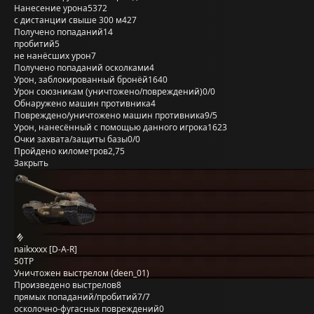
Нанесение урона
5372
с дистанции свыше 300 м
427
Получено попаданий
14
пробитий
5
не нанёсших урон
7
Получено попаданий осколками
4
Урон, заблокированный бронёй
1640
Урон союзникам (уничтожено/повреждений)
0/0
Обнаружено машин противника
4
Повреждено/уничтожено машин противника
9/5
Урон, нанесённый с помощью данного игрока
1623
Очки захвата/защиты базы
0/0
Пройдено километров
2,75
Закрыть
naikxxxx [D-A-R]
50TP
Уничтожен выстрелом (deen_01)
Произведено выстрелов
8
прямых попаданий/пробитий
7/7
осколочно-фугасных повреждений
0