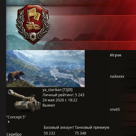
Игрок
naikxxxx
ya_starikan [TIJIR]
Личный рейтинг:
5 243
24 мая 2026 г. 18:22
Выжил
vnv65
"Concept 5"
Базовый аккаунт
Танковый премиум
50 232
75 348
Серебро