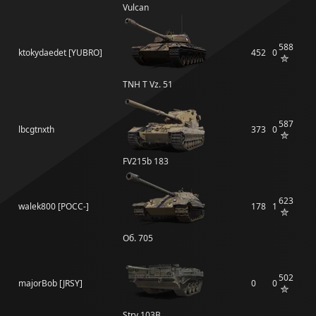
Vulcan
588
ktokydaedet [YUBRO]
452
0
TNH T Vz. 51
587
lbcgtnxth
373
0
FV215b 183
623
walek800 [POCC-]
178
1
Об. 705
502
majorBob [JRSY]
0
0
Strv 103B