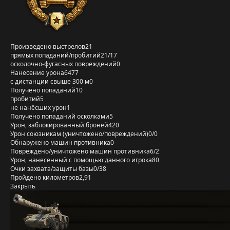
Произведено выстрелов
21
прямых попаданий/пробитий
21/17
осколочно-фугасных повреждений
0
Нанесение урона
6477
с дистанции свыше 300 м
0
Получено попаданий
10
пробитий
5
не нанёсших урон
1
Получено попаданий осколками
5
Урон, заблокированный бронёй
420
Урон союзникам (уничтожено/повреждений)
0/0
Обнаружено машин противника
0
Повреждено/уничтожено машин противника
6/2
Урон, нанесённый с помощью данного игрока
80
Очки захвата/защиты базы
0/38
Пройдено километров
2,91
Закрыть