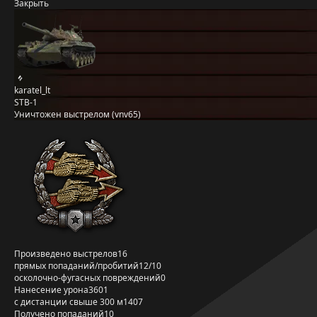
Закрыть
karatel_lt
STB-1
Уничтожен выстрелом (vnv65)
Произведено выстрелов
16
прямых попаданий/пробитий
12/10
осколочно-фугасных повреждений
0
Нанесение урона
3601
с дистанции свыше 300 м
1407
Получено попаданий
10