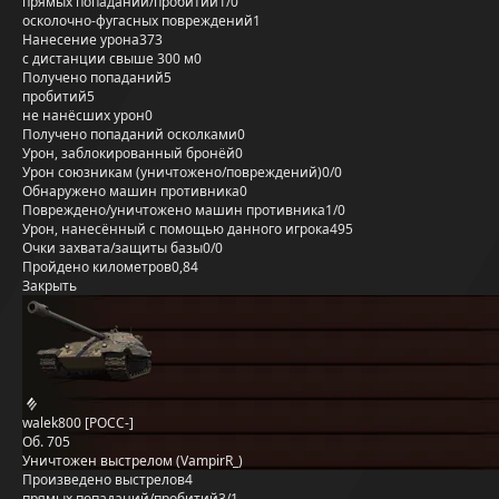
прямых попаданий/пробитий
1/0
осколочно-фугасных повреждений
1
Нанесение урона
373
с дистанции свыше 300 м
0
Получено попаданий
5
пробитий
5
не нанёсших урон
0
Получено попаданий осколками
0
Урон, заблокированный бронёй
0
Урон союзникам (уничтожено/повреждений)
0/0
Обнаружено машин противника
0
Повреждено/уничтожено машин противника
1/0
Урон, нанесённый с помощью данного игрока
495
Очки захвата/защиты базы
0/0
Пройдено километров
0,84
Закрыть
walek800 [POCC-]
Об. 705
Уничтожен выстрелом (VampirR_)
Произведено выстрелов
4
прямых попаданий/пробитий
3/1