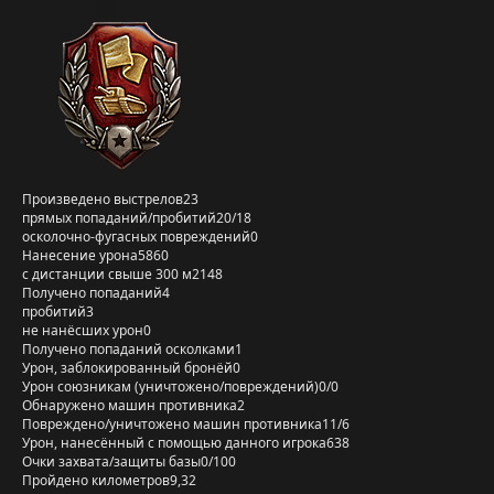
Произведено выстрелов
23
прямых попаданий/пробитий
20/18
осколочно-фугасных повреждений
0
Нанесение урона
5860
с дистанции свыше 300 м
2148
Получено попаданий
4
пробитий
3
не нанёсших урон
0
Получено попаданий осколками
1
Урон, заблокированный бронёй
0
Урон союзникам (уничтожено/повреждений)
0/0
Обнаружено машин противника
2
Повреждено/уничтожено машин противника
11/6
Урон, нанесённый с помощью данного игрока
638
Очки захвата/защиты базы
0/100
Пройдено километров
9,32