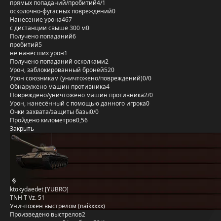
прямых попаданий/пробитий
4/1
осколочно-фугасных повреждений
0
Нанесение урона
467
с дистанции свыше 300 м
0
Получено попаданий
6
пробитий
5
не нанёсших урон
1
Получено попаданий осколками
2
Урон, заблокированный бронёй
520
Урон союзникам (уничтожено/повреждений)
0/0
Обнаружено машин противника
4
Повреждено/уничтожено машин противника
2/0
Урон, нанесённый с помощью данного игрока
0
Очки захвата/защиты базы
0/0
Пройдено километров
0,56
Закрыть
ktokydaedet [YUBRO]
TNH T Vz. 51
Уничтожен выстрелом (naikxxxx)
Произведено выстрелов
2