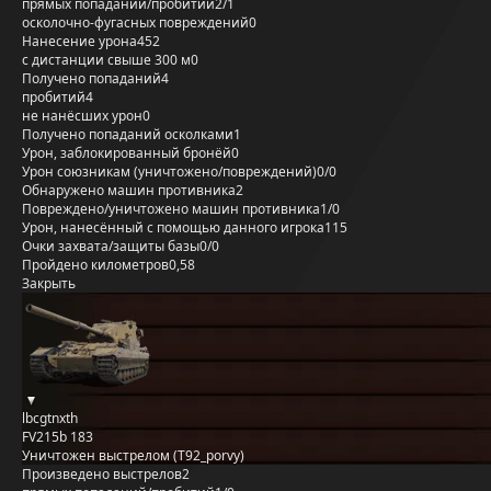
прямых попаданий/пробитий
2/1
осколочно-фугасных повреждений
0
Нанесение урона
452
с дистанции свыше 300 м
0
Получено попаданий
4
пробитий
4
не нанёсших урон
0
Получено попаданий осколками
1
Урон, заблокированный бронёй
0
Урон союзникам (уничтожено/повреждений)
0/0
Обнаружено машин противника
2
Повреждено/уничтожено машин противника
1/0
Урон, нанесённый с помощью данного игрока
115
Очки захвата/защиты базы
0/0
Пройдено километров
0,58
Закрыть
lbcgtnxth
FV215b 183
Уничтожен выстрелом (T92_porvy)
Произведено выстрелов
2