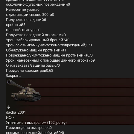
осколочно-фугасных повреждений
0
Нанесение урона
0
с дистанции свыше 300 м
0
Получено попаданий
6
пробитий
5
не нанёсших урон
1
Получено попаданий осколками
0
Урон, заблокированный бронёй
240
Урон союзникам (уничтожено/повреждений)
0/0
Обнаружено машин противника
1
Повреждено/уничтожено машин противника
0/0
Урон, нанесённый с помощью данного игрока
769
Очки захвата/защиты базы
0/0
Пройдено километров
0,68
Закрыть
dacha_2001
ИС-7
Уничтожен выстрелом (T92_porvy)
Произведено выстрелов
0
прямых попаданий/пробитий
0/0