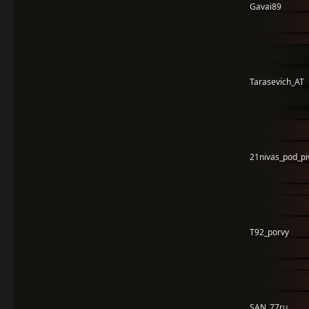
Gavai89
Tarasevich_AT
21nivas_pod_p
T92_porvy
SAN_77ru