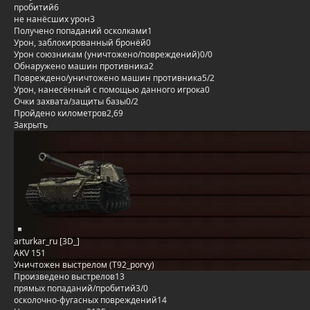
пробитий
6
не нанёсших урон
3
Получено попаданий осколками
1
Урон, заблокированный бронёй
0
Урон союзникам (уничтожено/повреждений)
0/0
Обнаружено машин противника
2
Повреждено/уничтожено машин противника
5/2
Урон, нанесённый с помощью данного игрока
0
Очки захвата/защиты базы
0/2
Пройдено километров
2,69
Закрыть
arturkar_ru [3D_]
AKV 151
Уничтожен выстрелом (T92_porvy)
Произведено выстрелов
13
прямых попаданий/пробитий
3/0
осколочно-фугасных повреждений
14