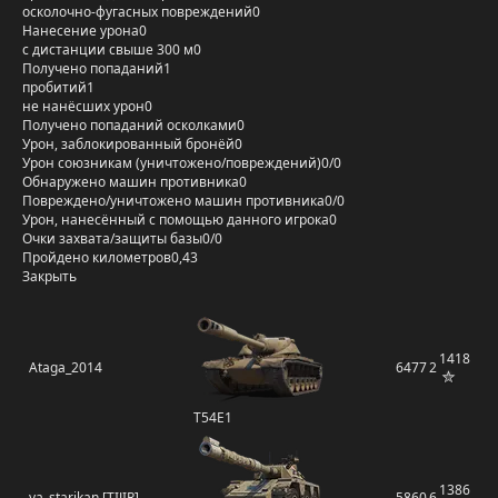
осколочно-фугасных повреждений
0
Нанесение урона
0
с дистанции свыше 300 м
0
Получено попаданий
1
пробитий
1
не нанёсших урон
0
Получено попаданий осколками
0
Урон, заблокированный бронёй
0
Урон союзникам (уничтожено/повреждений)
0/0
Обнаружено машин противника
0
Повреждено/уничтожено машин противника
0/0
Урон, нанесённый с помощью данного игрока
0
Очки захвата/защиты базы
0/0
Пройдено километров
0,43
Закрыть
1418
Ataga_2014
6477
2
T54E1
1386
ya_starikan [TIJIR]
5860
6