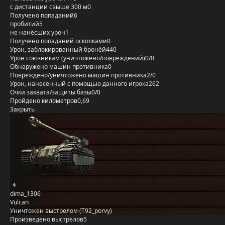
с дистанции свыше 300 м
0
Получено попаданий
6
пробитий
5
не нанёсших урон
1
Получено попаданий осколками
0
Урон, заблокированный бронёй
440
Урон союзникам (уничтожено/повреждений)
0/0
Обнаружено машин противника
0
Повреждено/уничтожено машин противника
2/0
Урон, нанесённый с помощью данного игрока
262
Очки захвата/защиты базы
0/0
Пройдено километров
0,69
Закрыть
dima_1306
Vulcan
Уничтожен выстрелом (T92_porvy)
Произведено выстрелов
5