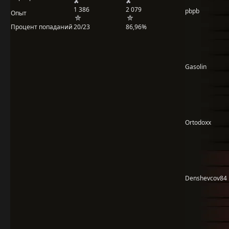
1 386
2 079
pbpb
Опыт
Процент попаданий
20/23
86,96%
Gasolin
Ortodoxx
Denshevcov84