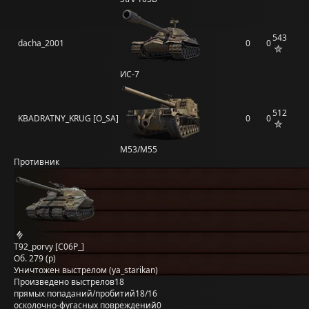
543
dacha_2001
0
0
ИС-7
512
KBADRATNY_KRUG [O_SA]
0
0
M53/M55
Противник
T92_porvy [C06P_]
Об. 279 (р)
Уничтожен выстрелом (ya_starikan)
Произведено выстрелов
18
прямых попаданий/пробитий
18/16
осколочно-фугасных повреждений
0