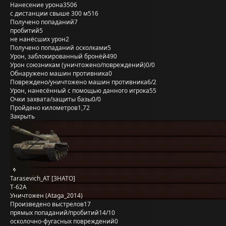
Нанесение урона
3506
с дистанции свыше 300 м
516
Получено попаданий
7
пробитий
5
не нанёсших урон
2
Получено попаданий осколками
5
Урон, заблокированный бронёй
490
Урон союзникам (уничтожено/повреждений)
0/0
Обнаружено машин противника
0
Повреждено/уничтожено машин противника
6/2
Урон, нанесённый с помощью данного игрока
55
Очки захвата/защиты базы
0/0
Пройдено километров
1,72
Закрыть
Tarasevich_AT [3HATO]
Т-62А
Уничтожен (Ataga_2014)
Произведено выстрелов
17
прямых попаданий/пробитий
14/10
осколочно-фугасных повреждений
0