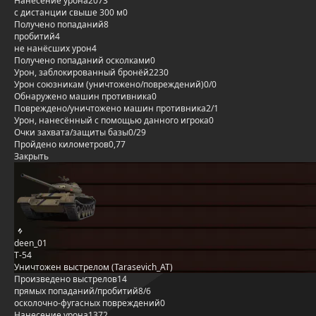
Нанесение урона
2073
с дистанции свыше 300 м
0
Получено попаданий
8
пробитий
4
не нанёсших урон
4
Получено попаданий осколками
0
Урон, заблокированный бронёй
2230
Урон союзникам (уничтожено/повреждений)
0/0
Обнаружено машин противника
0
Повреждено/уничтожено машин противника
2/1
Урон, нанесённый с помощью данного игрока
0
Очки захвата/защиты базы
0/29
Пройдено километров
0,77
Закрыть
deen_01
Т-54
Уничтожен выстрелом (Tarasevich_AT)
Произведено выстрелов
14
прямых попаданий/пробитий
8/6
осколочно-фугасных повреждений
0
Нанесение урона
1372