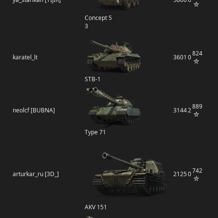
Concept 5
3
824
karatel_lt
3601
0
STB-1
889
neolcf [BUBNA]
3144
2
Type 71
742
arturkar_ru [3D_]
2125
0
AKV 151