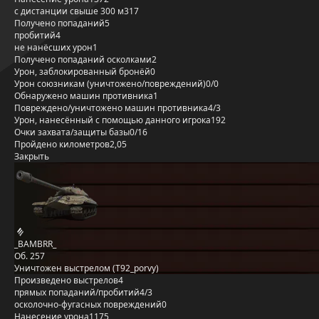
с дистанции свыше 300 м
317
Получено попаданий
5
пробитий
4
не нанёсших урон
1
Получено попаданий осколками
2
Урон, заблокированный бронёй
0
Урон союзникам (уничтожено/повреждений)
0/0
Обнаружено машин противника
1
Повреждено/уничтожено машин противника
4/3
Урон, нанесённый с помощью данного игрока
192
Очки захвата/защиты базы
0/16
Пройдено километров
2,05
Закрыть
_BAMBRR_
Об. 257
Уничтожен выстрелом (T92_porvy)
Произведено выстрелов
4
прямых попаданий/пробитий
4/3
осколочно-фугасных повреждений
0
Нанесение урона
1175