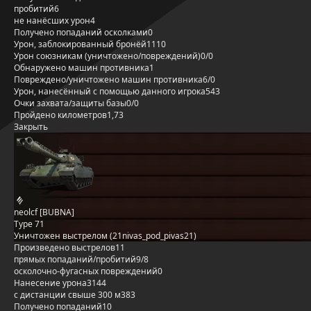
пробитий
6
не нанёсших урон
4
Получено попаданий осколками
0
Урон, заблокированный бронёй
1110
Урон союзникам (уничтожено/повреждений)
0/0
Обнаружено машин противника
1
Повреждено/уничтожено машин противника
6/0
Урон, нанесённый с помощью данного игрока
543
Очки захвата/защиты базы
0/0
Пройдено километров
1,73
Закрыть
neolcf [BUBNA]
Type 71
Уничтожен выстрелом (21nivas_pod_pivas21)
Произведено выстрелов
11
прямых попаданий/пробитий
9/8
осколочно-фугасных повреждений
0
Нанесение урона
3144
с дистанции свыше 300 м
383
Получено попаданий
10