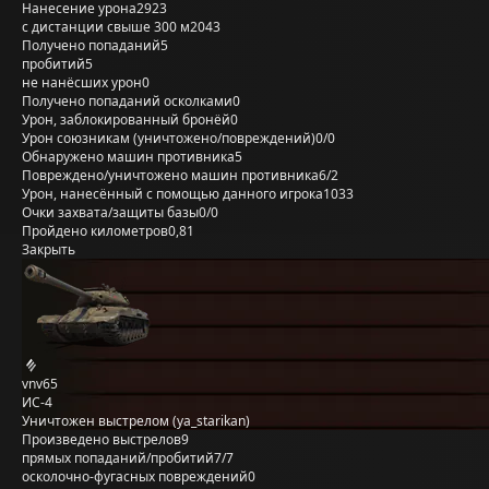
Нанесение урона
2923
с дистанции свыше 300 м
2043
Получено попаданий
5
пробитий
5
не нанёсших урон
0
Получено попаданий осколками
0
Урон, заблокированный бронёй
0
Урон союзникам (уничтожено/повреждений)
0/0
Обнаружено машин противника
5
Повреждено/уничтожено машин противника
6/2
Урон, нанесённый с помощью данного игрока
1033
Очки захвата/защиты базы
0/0
Пройдено километров
0,81
Закрыть
vnv65
ИС-4
Уничтожен выстрелом (ya_starikan)
Произведено выстрелов
9
прямых попаданий/пробитий
7/7
осколочно-фугасных повреждений
0