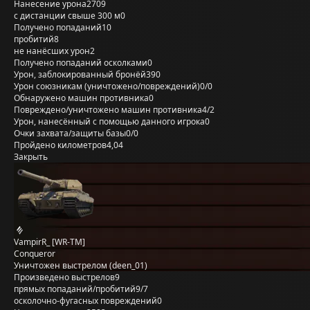
Нанесение урона
2709
с дистанции свыше 300 м
0
Получено попаданий
10
пробитий
8
не нанёсших урон
2
Получено попаданий осколками
0
Урон, заблокированный бронёй
390
Урон союзникам (уничтожено/повреждений)
0/0
Обнаружено машин противника
0
Повреждено/уничтожено машин противника
4/2
Урон, нанесённый с помощью данного игрока
0
Очки захвата/защиты базы
0/0
Пройдено километров
4,04
Закрыть
VampirR_ [WR-TM]
Conqueror
Уничтожен выстрелом (deen_01)
Произведено выстрелов
9
прямых попаданий/пробитий
9/7
осколочно-фугасных повреждений
0