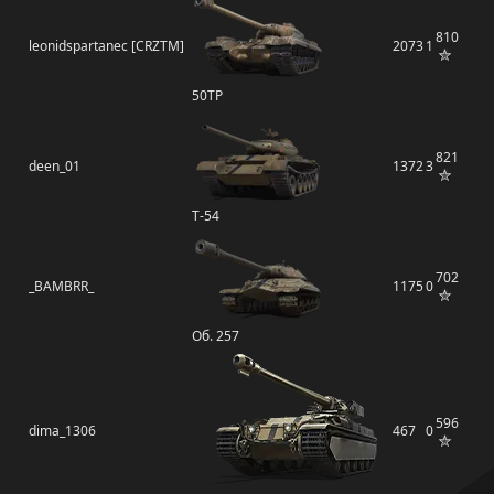
810
leonidspartanec [CRZTM]
2073
1
50TP
821
deen_01
1372
3
Т-54
702
_BAMBRR_
1175
0
Об. 257
596
dima_1306
467
0