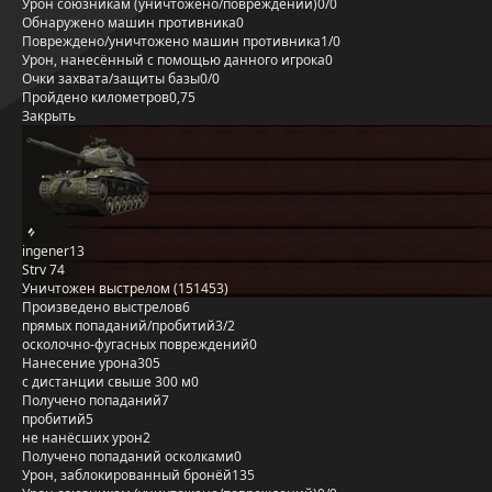
Урон союзникам (уничтожено/повреждений)
0/0
Обнаружено машин противника
0
Повреждено/уничтожено машин противника
1/0
Урон, нанесённый с помощью данного игрока
0
Очки захвата/защиты базы
0/0
Пройдено километров
0,75
Закрыть
ingener13
Strv 74
Уничтожен выстрелом (151453)
Произведено выстрелов
6
прямых попаданий/пробитий
3/2
осколочно-фугасных повреждений
0
Нанесение урона
305
с дистанции свыше 300 м
0
Получено попаданий
7
пробитий
5
не нанёсших урон
2
Получено попаданий осколками
0
Урон, заблокированный бронёй
135