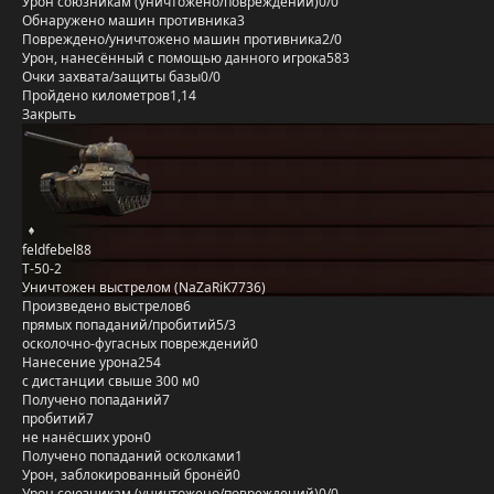
Урон союзникам (уничтожено/повреждений)
0/0
Обнаружено машин противника
3
Повреждено/уничтожено машин противника
2/0
Урон, нанесённый с помощью данного игрока
583
Очки захвата/защиты базы
0/0
Пройдено километров
1,14
Закрыть
feldfebel88
Т-50-2
Уничтожен выстрелом (NaZaRiK7736)
Произведено выстрелов
6
прямых попаданий/пробитий
5/3
осколочно-фугасных повреждений
0
Нанесение урона
254
с дистанции свыше 300 м
0
Получено попаданий
7
пробитий
7
не нанёсших урон
0
Получено попаданий осколками
1
Урон, заблокированный бронёй
0
Урон союзникам (уничтожено/повреждений)
0/0