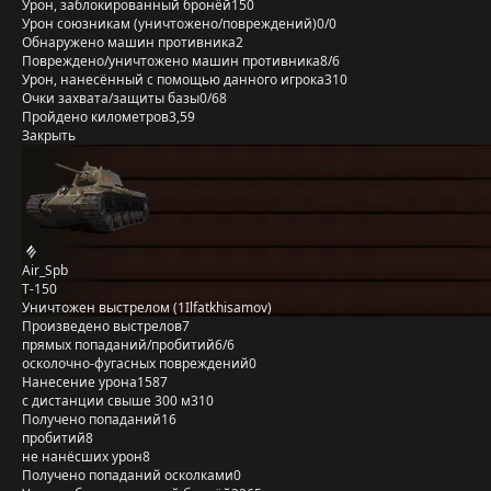
Урон, заблокированный бронёй
150
Урон союзникам (уничтожено/повреждений)
0/0
Обнаружено машин противника
2
Повреждено/уничтожено машин противника
8/6
Урон, нанесённый с помощью данного игрока
310
Очки захвата/защиты базы
0/68
Пройдено километров
3,59
Закрыть
Air_Spb
Т-150
Уничтожен выстрелом (1Ilfatkhisamov)
Произведено выстрелов
7
прямых попаданий/пробитий
6/6
осколочно-фугасных повреждений
0
Нанесение урона
1587
с дистанции свыше 300 м
310
Получено попаданий
16
пробитий
8
не нанёсших урон
8
Получено попаданий осколками
0