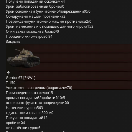
Получено попаданий осколками
4
Урон, заблокированный бронёй
0
Урон союзникам (уничтожено/повреждений)
0/0
Обнаружено машин противника
2
Повреждено/уничтожено машин противника
2/0
Урон, нанесённый с помощью данного игрока
153
Очки захвата/защиты базы
0/0
Пройдено километров
0,84
Закрыть
Gordon67 [PNWL]
Т-150
Уничтожен выстрелом (bogomazov70)
Произведено выстрелов
15
прямых попаданий/пробитий
10/5
осколочно-фугасных повреждений
0
Нанесение урона
563
с дистанции свыше 300 м
0
Получено попаданий
12
пробитий
4
не нанёсших урон
6