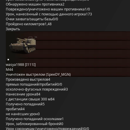
Обнаружено машин противника
2
Повреждено/уничтожено машин противника
1/0
Урон, нанесённый с помощью данного игрока
173
Очки захвата/защиты базы
0/0
Пройдено километров
1,48
Закрыть
wasya1988 [I111I]
M44
Уничтожен выстрелом (SpeeDY_MGN)
Произведено выстрелов
4
прямых попаданий/пробитий
0/0
осколочно-фугасных повреждений
3
Нанесение урона
84
с дистанции свыше 300 м
84
Получено попаданий
5
пробитий
4
не нанёсших урон
0
Получено попаданий осколками
1
Урон, заблокированный бронёй
0
Урон союзникам (уничтожено/повреждений)
0/0