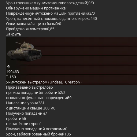
Урон союзникам (уничтожено/повреждений)
0/0
Обнаружено машин противника
1
Повреждено/уничтожено машин противника
3/0
Урон, нанесённый с помощью данного игрока
440
Очки захвата/защиты базы
0/0
Пройдено километров
0,85
Закрыть
190463
Т-150
Уничтожен выстрелом (UndeaD_CreatioN)
Произведено выстрелов
5
прямых попаданий/пробитий
2/2
осколочно-фугасных повреждений
0
Нанесение урона
381
с дистанции свыше 300 м
0
Получено попаданий
7
пробитий
6
не нанёсших урон
1
Получено попаданий осколками
0
Урон, заблокированный бронёй
135