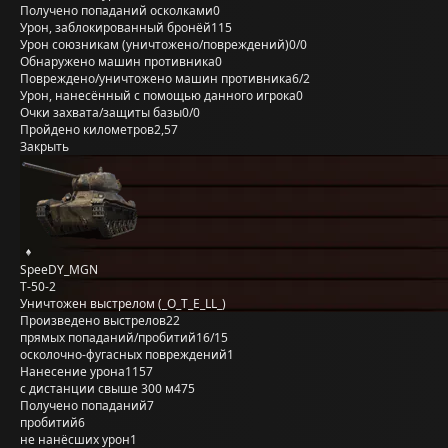
Получено попаданий осколками
0
Урон, заблокированный бронёй
115
Урон союзникам (уничтожено/повреждений)
0/0
Обнаружено машин противника
0
Повреждено/уничтожено машин противника
6/2
Урон, нанесённый с помощью данного игрока
0
Очки захвата/защиты базы
0/0
Пройдено километров
2,57
Закрыть
SpeeDY_MGN
Т-50-2
Уничтожен выстрелом (_O_T_E_LL_)
Произведено выстрелов
22
прямых попаданий/пробитий
16/15
осколочно-фугасных повреждений
1
Нанесение урона
1157
с дистанции свыше 300 м
475
Получено попаданий
7
пробитий
6
не нанёсших урон
1