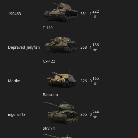
222
190463
381
1
Т-150
186
Depraved_Jellyfish
368
1
СУ-122
165
Merike
326
0
Bassotto
244
ingener13
305
0
Strv 74