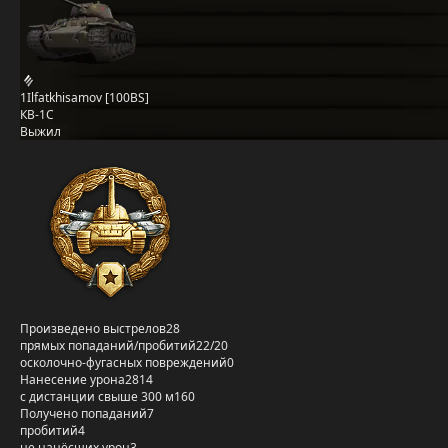
1Ilfatkhisamov [100BS]
КВ-1С
Выжил
Произведено выстрелов
28
прямых попаданий/пробитий
22/20
осколочно-фугасных повреждений
0
Нанесение урона
2814
с дистанции свыше 300 м
160
Получено попаданий
7
пробитий
4
не нанёсших урон
3