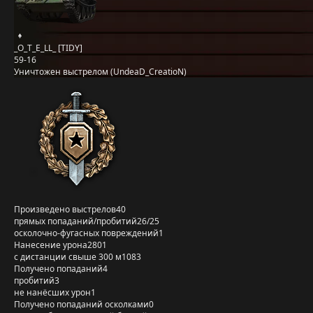
_O_T_E_LL_ [TIDY]
59-16
Уничтожен выстрелом (UndeaD_CreatioN)
Произведено выстрелов
40
прямых попаданий/пробитий
26/25
осколочно-фугасных повреждений
1
Нанесение урона
2801
с дистанции свыше 300 м
1083
Получено попаданий
4
пробитий
3
не нанёсших урон
1
Получено попаданий осколками
0