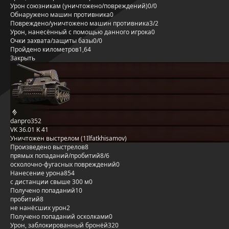
Урон союзникам (уничтожено/повреждений)
0/0
Обнаружено машин противника
0
Повреждено/уничтожено машин противника
3/2
Урон, нанесённый с помощью данного игрока
0
Очки захвата/защиты базы
0/0
Пройдено километров
1,64
Закрыть
danpro352
VK 36.01 K 41
Уничтожен выстрелом (1Ilfatkhisamov)
Произведено выстрелов
8
прямых попаданий/пробитий
8/6
осколочно-фугасных повреждений
0
Нанесение урона
854
с дистанции свыше 300 м
0
Получено попаданий
10
пробитий
8
не нанёсших урон
2
Получено попаданий осколками
0
Урон, заблокированный бронёй
320