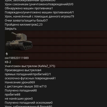
Урон, заблокированный бронёй
690
Урон союзникам (уничтожено/повреждений)
0/0
Обнаружено машин противника
1
Повреждено/уничтожено машин противника
4/1
Урон, нанесённый с помощью данного игрока
79
Очки захвата/защиты базы
0/7
Пройдено километров
2,23
Закрыть
oix198920111989
КВ-2
Уничтожен выстрелом (KaMaZ_375)
Произведено выстрелов
4
прямых попаданий/пробитий
2/1
осколочно-фугасных повреждений
1
Нанесение урона
969
с дистанции свыше 300 м
710
Получено попаданий
8
пробитий
8
не нанёсших урон
0
Получено попаданий осколками
0
Урон, заблокированный бронёй
0