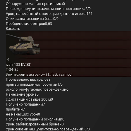
Обнаружено машин противника
0
Повреждено/уничтожено машин противника
2/0
Урон, нанесённый с помощью данного игрока
151
Очки захвата/защиты базы
0/0
Пройдено километров
0,63
Закрыть
ivan_133 [IVIBI]
Т-34-85
Уничтожен выстрелом (1Ilfatkhisamov)
Произведено выстрелов
8
прямых попаданий/пробитий
1/0
осколочно-фугасных повреждений
0
Нанесение урона
0
с дистанции свыше 300 м
0
Получено попаданий
7
пробитий
7
не нанёсших урон
0
Получено попаданий осколками
0
Урон, заблокированный бронёй
0
Урон союзникам (уничтожено/повреждений)
0/0