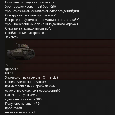
Получено попаданий осколками
0
Урон, заблокированный бронёй
0
Урон союзникам (уничтожено/повреждений)
0/0
Обнаружено машин противника
1
Повреждено/уничтожено машин противника
5/3
Урон, нанесённый с помощью данного игрока
0
Очки захвата/защиты базы
0/0
Пройдено километров
2,03
Закрыть
Igor2012
КВ-1С
Уничтожен выстрелом (_O_T_E_LL_)
Произведено выстрелов
16
прямых попаданий/пробитий
9/6
осколочно-фугасных повреждений
0
Нанесение урона
957
с дистанции свыше 300 м
0
Получено попаданий
9
пробитий
8
не нанёсших урон
1