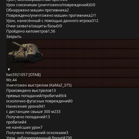
Урон союзникам (уничтожено/повреждений)
0/0
Обнаружено машин противника
2
Повреждено/уничтожено машин противника
2/1
Урон, нанесённый с помощью данного игрока
312
Очки захвата/защиты базы
0/0
Пройдено километров
1,56
Закрыть
bas5921057 [OTAB]
Wz.44
Уничтожен выстрелом (KaMaZ_375)
Произведено выстрелов
13
прямых попаданий/пробитий
9/4
осколочно-фугасных повреждений
0
Нанесение урона
941
с дистанции свыше 300 м
233
Получено попаданий
13
пробитий
4
не нанёсших урон
7
Получено попаданий осколками
3
Урон, заблокированный бронёй
790