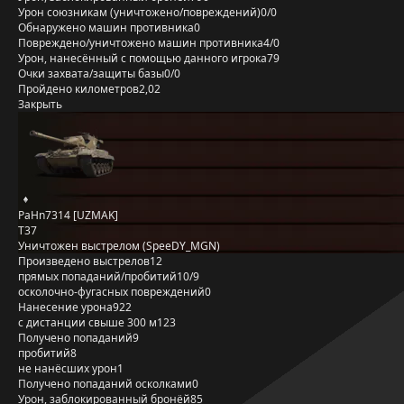
Урон союзникам (уничтожено/повреждений)
0/0
Обнаружено машин противника
0
Повреждено/уничтожено машин противника
4/0
Урон, нанесённый с помощью данного игрока
79
Очки захвата/защиты базы
0/0
Пройдено километров
2,02
Закрыть
PaHn7314 [UZMAK]
T37
Уничтожен выстрелом (SpeeDY_MGN)
Произведено выстрелов
12
прямых попаданий/пробитий
10/9
осколочно-фугасных повреждений
0
Нанесение урона
922
с дистанции свыше 300 м
123
Получено попаданий
9
пробитий
8
не нанёсших урон
1
Получено попаданий осколками
0
Урон, заблокированный бронёй
85