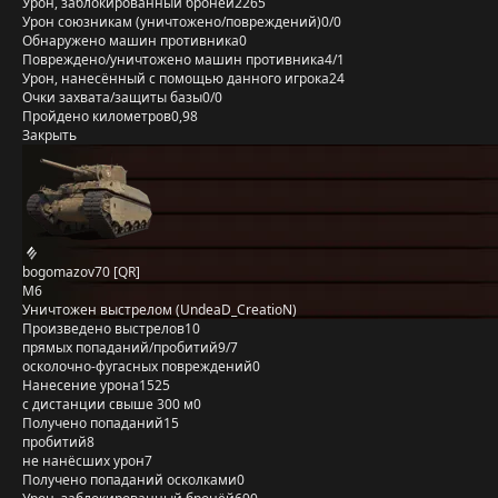
Урон, заблокированный бронёй
2265
Урон союзникам (уничтожено/повреждений)
0/0
Обнаружено машин противника
0
Повреждено/уничтожено машин противника
4/1
Урон, нанесённый с помощью данного игрока
24
Очки захвата/защиты базы
0/0
Пройдено километров
0,98
Закрыть
bogomazov70 [QR]
M6
Уничтожен выстрелом (UndeaD_CreatioN)
Произведено выстрелов
10
прямых попаданий/пробитий
9/7
осколочно-фугасных повреждений
0
Нанесение урона
1525
с дистанции свыше 300 м
0
Получено попаданий
15
пробитий
8
не нанёсших урон
7
Получено попаданий осколками
0