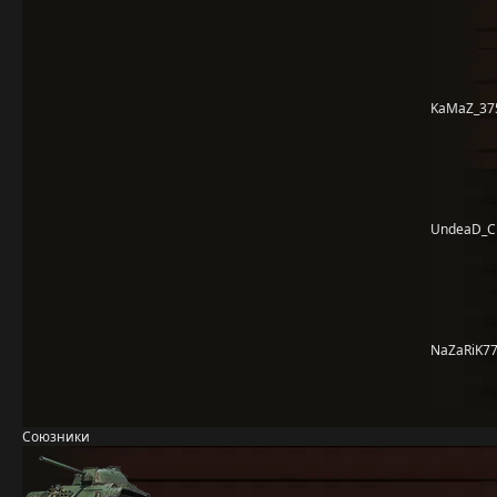
KaMaZ_37
UndeaD_C
NaZaRiK7
Союзники