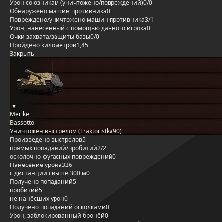
Урон союзникам (уничтожено/повреждений)
0/0
Обнаружено машин противника
0
Повреждено/уничтожено машин противника
3/1
Урон, нанесённый с помощью данного игрока
0
Очки захвата/защиты базы
0/0
Пройдено километров
1,45
Закрыть
Merike
Bassotto
Уничтожен выстрелом (Traktoristka90)
Произведено выстрелов
5
прямых попаданий/пробитий
2/2
осколочно-фугасных повреждений
0
Нанесение урона
326
с дистанции свыше 300 м
0
Получено попаданий
5
пробитий
5
не нанёсших урон
0
Получено попаданий осколками
0
Урон, заблокированный бронёй
0