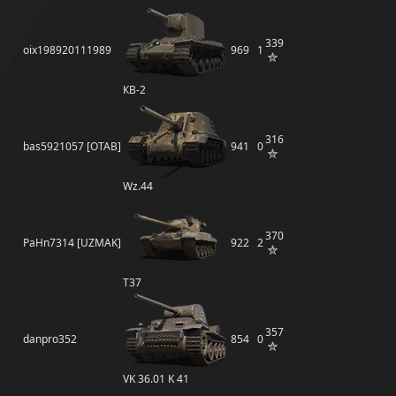
339
oix198920111989
969
1
КВ-2
316
bas5921057 [OTAB]
941
0
Wz.44
370
PaHn7314 [UZMAK]
922
2
T37
357
danpro352
854
0
VK 36.01 K 41