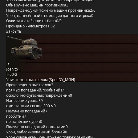
Обнаружено машин противника
3
Повреждено/уничтожено машин противника
2/0
Урон, нанесённый с помощью данного игрока
0
Очки захвата/защиты базы
0/0
Пройдено километров
1,82
Закрыть
Ioshito__
Т-50-2
Уничтожен выстрелом (SpeeDY_MGN)
Произведено выстрелов
2
прямых попаданий/пробитий
1/1
осколочно-фугасных повреждений
0
Нанесение урона
89
с дистанции свыше 300 м
0
Получено попаданий
7
пробитий
7
не нанёсших урон
0
Получено попаданий осколками
0
Урон, заблокированный бронёй
0
Урон союзникам (уничтожено/повреждений)
0/0