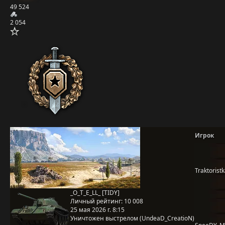
49 524
2 054
Игрок
Traktorist
_O_T_E_LL_ [TIDY]
Личный рейтинг:
10 008
25 мая 2026 г. 8:15
Уничтожен выстрелом (UndeaD_CreatioN)