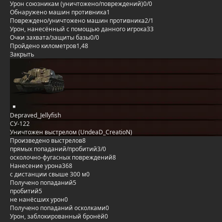
Урон союзникам (уничтожено/повреждений)
0/0
Обнаружено машин противника
1
Повреждено/уничтожено машин противника
2/1
Урон, нанесённый с помощью данного игрока
33
Очки захвата/защиты базы
0/0
Пройдено километров
1,48
Закрыть
Depraved_Jellyfish
СУ-122
Уничтожен выстрелом (UndeaD_CreatioN)
Произведено выстрелов
8
прямых попаданий/пробитий
3/0
осколочно-фугасных повреждений
8
Нанесение урона
368
с дистанции свыше 300 м
0
Получено попаданий
5
пробитий
5
не нанёсших урон
0
Получено попаданий осколками
0
Урон, заблокированный бронёй
0