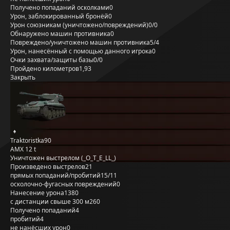
Получено попаданий осколками
0
Урон, заблокированный бронёй
0
Урон союзникам (уничтожено/повреждений)
0/0
Обнаружено машин противника
0
Повреждено/уничтожено машин противника
5/4
Урон, нанесённый с помощью данного игрока
0
Очки захвата/защиты базы
0/0
Пройдено километров
1,93
Закрыть
Traktoristka90
AMX 12 t
Уничтожен выстрелом (_O_T_E_LL_)
Произведено выстрелов
21
прямых попаданий/пробитий
15/11
осколочно-фугасных повреждений
0
Нанесение урона
1380
с дистанции свыше 300 м
260
Получено попаданий
4
пробитий
4
не нанёсших урон
0