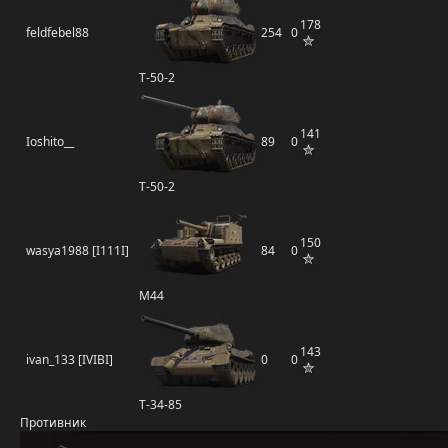
178
feldfebel88
254
0
Т-50-2
141
Ioshito__
89
0
Т-50-2
150
wasya1988 [I111I]
84
0
M44
143
ivan_133 [IVIBI]
0
0
Т-34-85
Противник