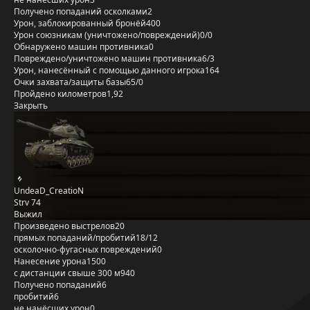
Получено попаданий осколками
2
Урон, заблокированный бронёй
400
Урон союзникам (уничтожено/повреждений)
0/0
Обнаружено машин противника
0
Повреждено/уничтожено машин противника
6/3
Урон, нанесённый с помощью данного игрока
164
Очки захвата/защиты базы
65/0
Пройдено километров
1,92
Закрыть
UndeaD_CreatioN
Strv 74
Выжил
Произведено выстрелов
20
прямых попаданий/пробитий
18/12
осколочно-фугасных повреждений
0
Нанесение урона
1500
с дистанции свыше 300 м
940
Получено попаданий
6
пробитий
6
не нанёсших урон
0