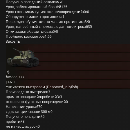
Получено попаданий осколками
1
Урон, заблокированный бронёй
135
Урон союзникам (уничтожено/повреждений)
0/0
Обнаружено машин противника
1
Повреждено/уничтожено машин противника
3/0
Урон, нанесённый с помощью данного игрока
635
Очки захвата/защиты базы
0/0
Пройдено километров
1,66
Закрыть
fox777_777
Ju-Nu
Уничтожен выстрелом (Depraved_Jellyfish)
Произведено выстрелов
3
прямых попаданий/пробитий
3/3
осколочно-фугасных повреждений
0
Нанесение урона
670
с дистанции свыше 300 м
0
Получено попаданий
5
пробитий
3
не нанёсших урон
0