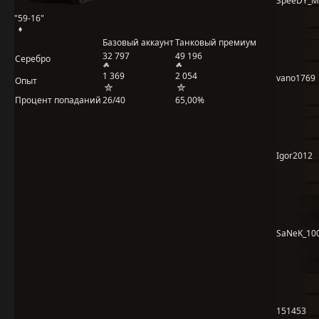
SpeeDY_
"59-16"
Базовый аккаунт
Танковый премиум
32 797
49 196
Серебро
1 369
2 054
vano1769
Опыт
Процент попаданий
26/40
65,00%
Igor2012
SaNeK_100
151453