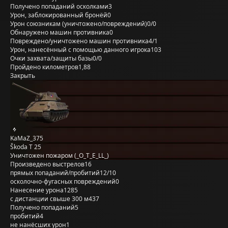
Получено попаданий осколками
3
Урон, заблокированный бронёй
0
Урон союзникам (уничтожено/повреждений)
0/0
Обнаружено машин противника
0
Повреждено/уничтожено машин противника
4/1
Урон, нанесённый с помощью данного игрока
103
Очки захвата/защиты базы
0/0
Пройдено километров
1,88
Закрыть
KaMaZ_375
Škoda T 25
Уничтожен пожаром (_O_T_E_LL_)
Произведено выстрелов
16
прямых попаданий/пробитий
12/10
осколочно-фугасных повреждений
0
Нанесение урона
1285
с дистанции свыше 300 м
437
Получено попаданий
5
пробитий
4
не нанёсших урон
1