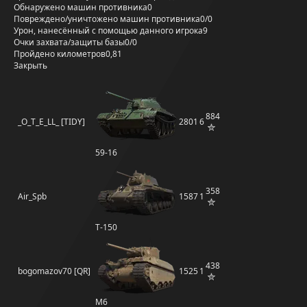
Обнаружено машин противника
0
Повреждено/уничтожено машин противника
0/0
Урон, нанесённый с помощью данного игрока
9
Очки захвата/защиты базы
0/0
Пройдено километров
0,81
Закрыть
884
_O_T_E_LL_ [TIDY]
2801
6
59-16
358
Air_Spb
1587
1
Т-150
438
bogomazov70 [QR]
1525
1
M6