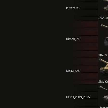
p_neyaset
СУ-13
Dima0_768
КВ-4Ф
NICK1228
SMV C
HERO_VOIN_2025
Tiger (