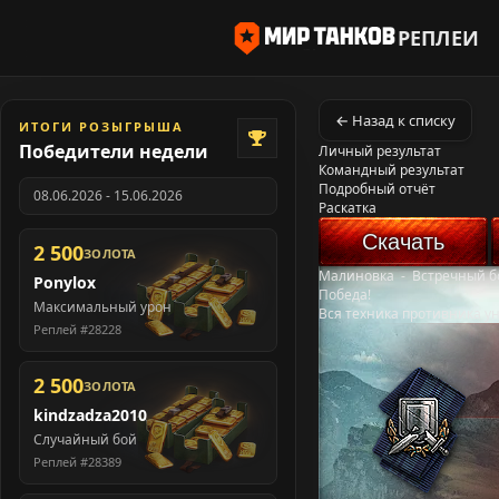
РЕПЛЕИ
← Назад к списку
ИТОГИ РОЗЫГРЫША
Победители недели
Личный результат
Командный результат
Подробный отчёт
08.06.2026 - 15.06.2026
Раскатка
Скачать
2 500
ЗОЛОТА
Малиновка
-
Встречный б
Ponylox
Победа!
Максимальный урон
Вся техника противника у
Реплей #28228
2 500
ЗОЛОТА
kindzadza2010
Случайный бой
Реплей #28389