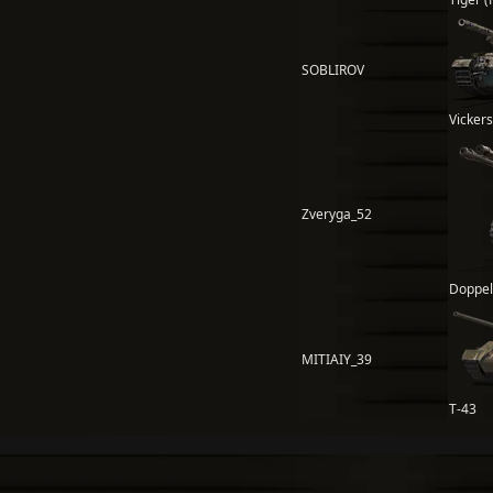
SOBLIROV
Vicker
Zveryga_52
Doppel
MITIAIY_39
Т-43