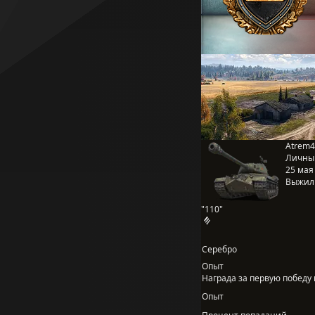
Atrem4
Личны
25 мая 
Выжил
"110"
Серебро
Опыт
Награда за первую победу в
Опыт