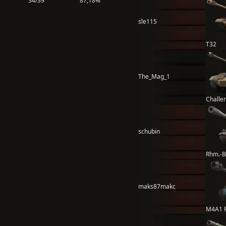
34/39
87,18%
sle115
T32
The_Mag_1
Challe
schubin
Rhm.-B
maks87makc
M4A1 R