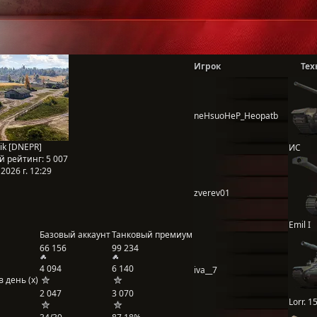
Игрок
Тех
neHsuoHeP_Heopatb
ik [DNEPR]
ИС
й рейтинг:
5 007
2026 г. 12:29
zverev01
Emil I
Базовый аккаунт
Танковый премиум
66 156
99 234
4 094
6 140
iva__7
 день (x)
2 047
3 070
Lorr. 1