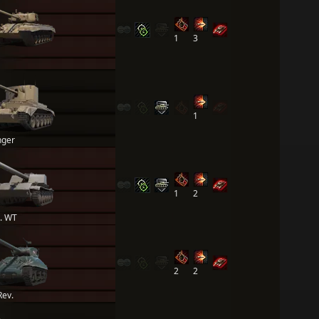
1
3
1
nger
1
2
. WT
2
2
ev.