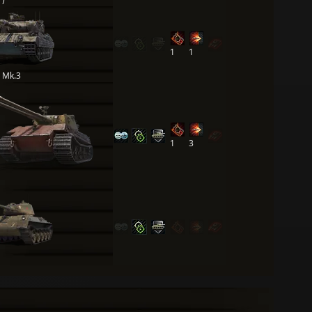
1
1
s Mk.3
1
3