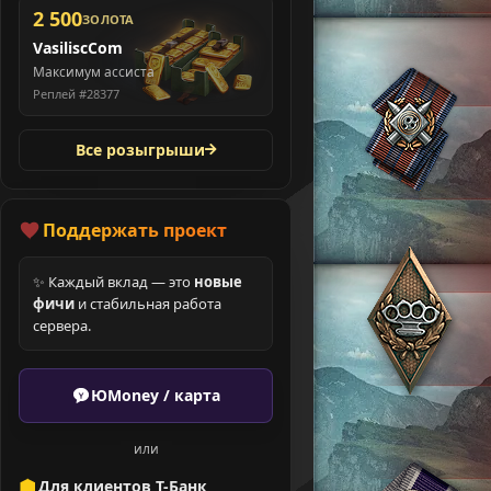
2 500
ЗОЛОТА
VasiliscCom
Максимум ассиста
Реплей #28377
Все розыгрыши
Поддержать проект
✨ Каждый вклад — это
новые
фичи
и стабильная работа
сервера.
ЮMoney / карта
или
Для клиентов Т-Банк