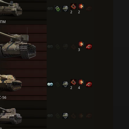
2
2
0ПМ
3
2
4
C-56
P)