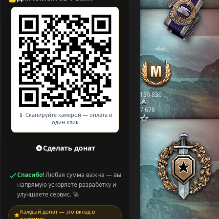
150 836
7 678
📱 Сканируйте камерой — оплата в
один клик
Сделать донат
Спасибо!
Любая сумма важна — вы
напрямую ускоряете разработку и
улучшаете сервис. 🚀
Каждый донат — это вклад в
развитие