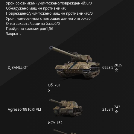
Урон союзникам (уничтожено/повреждений)
0/0
Обнаружено машин противника
0
Повреждено/уничтожено машин противника
0/0
Урон, нанесённый с помощью данного игрока
0
Очки захвата/защиты базы
0/0
Пройдено километров
1,56
Закрыть
2029
DjBAHLLlOT
6923
5
Об. 701
5
743
Agressor88 [CRTVL]
2158
1
ИСУ-152