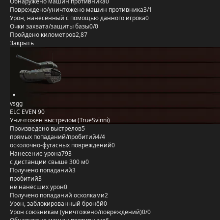
Обнаружено машин противника
0
Повреждено/уничтожено машин противника
3/1
Урон, нанесённый с помощью данного игрока
0
Очки захвата/защиты базы
0/0
Пройдено километров
2,87
Закрыть
vsgg
ELC EVEN 90
Уничтожен выстрелом (TrueSvinni)
Произведено выстрелов
5
прямых попаданий/пробитий
4/4
осколочно-фугасных повреждений
0
Нанесение урона
793
с дистанции свыше 300 м
0
Получено попаданий
3
пробитий
3
не нанёсших урон
0
Получено попаданий осколками
2
Урон, заблокированный бронёй
0
Урон союзникам (уничтожено/повреждений)
0/0