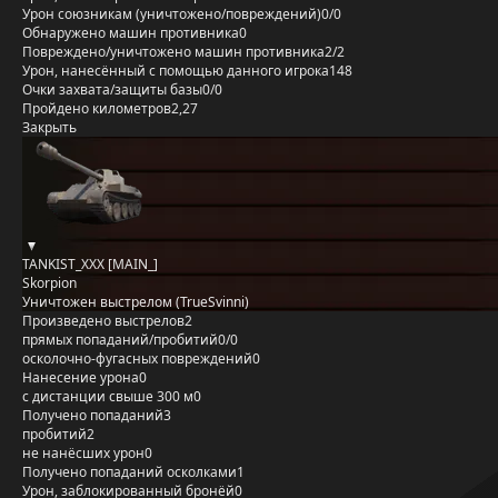
Урон союзникам (уничтожено/повреждений)
0/0
Обнаружено машин противника
0
Повреждено/уничтожено машин противника
2/2
Урон, нанесённый с помощью данного игрока
148
Очки захвата/защиты базы
0/0
Пройдено километров
2,27
Закрыть
TANKIST_XXX [MAIN_]
Skorpion
Уничтожен выстрелом (TrueSvinni)
Произведено выстрелов
2
прямых попаданий/пробитий
0/0
осколочно-фугасных повреждений
0
Нанесение урона
0
с дистанции свыше 300 м
0
Получено попаданий
3
пробитий
2
не нанёсших урон
0
Получено попаданий осколками
1
Урон, заблокированный бронёй
0