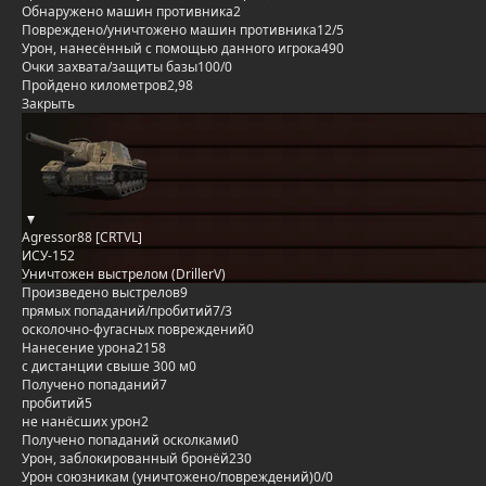
Обнаружено машин противника
2
Повреждено/уничтожено машин противника
12/5
Урон, нанесённый с помощью данного игрока
490
Очки захвата/защиты базы
100/0
Пройдено километров
2,98
Закрыть
Agressor88 [CRTVL]
ИСУ-152
Уничтожен выстрелом (DrillerV)
Произведено выстрелов
9
прямых попаданий/пробитий
7/3
осколочно-фугасных повреждений
0
Нанесение урона
2158
с дистанции свыше 300 м
0
Получено попаданий
7
пробитий
5
не нанёсших урон
2
Получено попаданий осколками
0
Урон, заблокированный бронёй
230
Урон союзникам (уничтожено/повреждений)
0/0