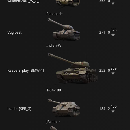
woknemzuk [_W_Z_]
353
0
Renegade
378
Vugibest
271
0
Indien-Pz.
359
Kaspers_play [BMW-4]
253
0
Т-34-100
450
blador [SPR_G]
184
2
JPanther