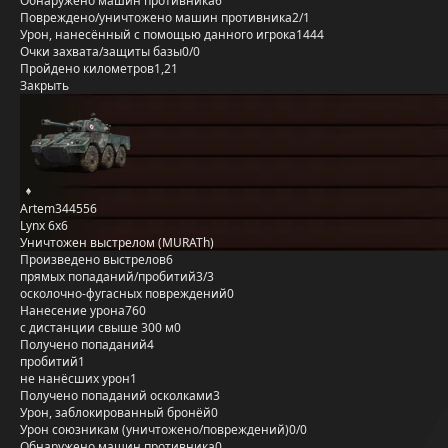
Обнаружено машин противника
6
Повреждено/уничтожено машин противника
2/1
Урон, нанесённый с помощью данного игрока
1444
Очки захвата/защиты базы
0/0
Пройдено километров
1,21
Закрыть
Artem344556
Lynx 6x6
Уничтожен выстрелом (MURATh)
Произведено выстрелов
6
прямых попаданий/пробитий
3/3
осколочно-фугасных повреждений
0
Нанесение урона
760
с дистанции свыше 300 м
0
Получено попаданий
4
пробитий
1
не нанёсших урон
1
Получено попаданий осколками
3
Урон, заблокированный бронёй
0
Урон союзникам (уничтожено/повреждений)
0/0
Обнаружено машин противника
0