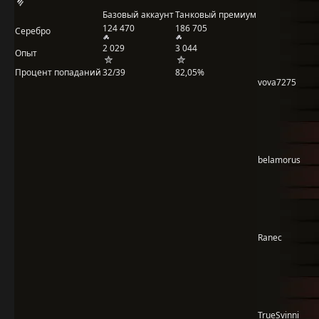
Базовый аккаунт
Танковый премиум
124 470
186 705
Серебро
2 029
3 044
Опыт
Процент попаданий
32/39
82,05%
vova7275
belamorus
Ranec
TrueSvinni