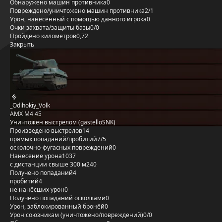
Обнаружено машин противника
0
Повреждено/уничтожено машин противника
2/1
Урон, нанесённый с помощью данного игрока
0
Очки захвата/защиты базы
0/0
Пройдено километров
0,72
Закрыть
_Odihokiy_Volk
AMX M4 45
Уничтожен выстрелом (gastelloSNK)
Произведено выстрелов
14
прямых попаданий/пробитий
7/5
осколочно-фугасных повреждений
0
Нанесение урона
1037
с дистанции свыше 300 м
240
Получено попаданий
4
пробитий
4
не нанёсших урон
0
Получено попаданий осколками
0
Урон, заблокированный бронёй
0
Урон союзникам (уничтожено/повреждений)
0/0