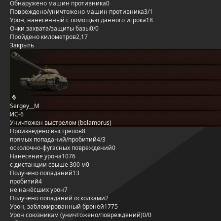
Обнаружено машин противника
0
Повреждено/уничтожено машин противника
3/1
Урон, нанесённый с помощью данного игрока
18
Очки захвата/защиты базы
0/0
Пройдено километров
2,17
Закрыть
Sergey__M
ИС-6
Уничтожен выстрелом (belamorus)
Произведено выстрелов
8
прямых попаданий/пробитий
4/3
осколочно-фугасных повреждений
0
Нанесение урона
1076
с дистанции свыше 300 м
0
Получено попаданий
13
пробитий
4
не нанёсших урон
7
Получено попаданий осколками
2
Урон, заблокированный бронёй
1775
Урон союзникам (уничтожено/повреждений)
0/0