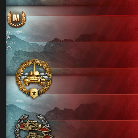
282 547
6 392