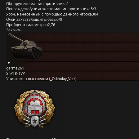
Обнаружено машин противника
1
Повреждено/уничтожено машин противника
5/3
Урон, нанесённый с помощью данного игрока
304
Очки захвата/защиты базы
0/0
Пройдено километров
2,76
Закрыть
garma261
ShPTK-TVP
Уничтожен выстрелом (_Odihokiy_Volk)