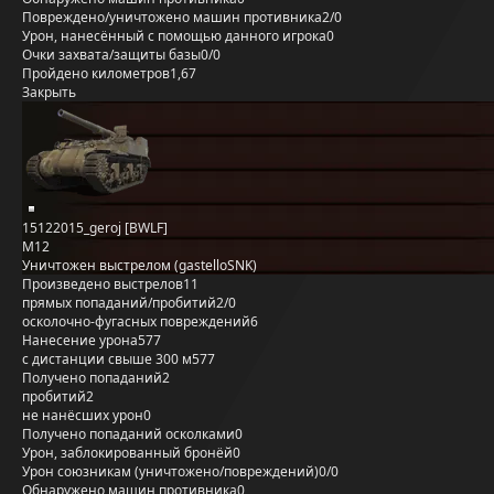
Повреждено/уничтожено машин противника
2/0
Урон, нанесённый с помощью данного игрока
0
Очки захвата/защиты базы
0/0
Пройдено километров
1,67
Закрыть
15122015_geroj [BWLF]
M12
Уничтожен выстрелом (gastelloSNK)
Произведено выстрелов
11
прямых попаданий/пробитий
2/0
осколочно-фугасных повреждений
6
Нанесение урона
577
с дистанции свыше 300 м
577
Получено попаданий
2
пробитий
2
не нанёсших урон
0
Получено попаданий осколками
0
Урон, заблокированный бронёй
0
Урон союзникам (уничтожено/повреждений)
0/0
Обнаружено машин противника
0