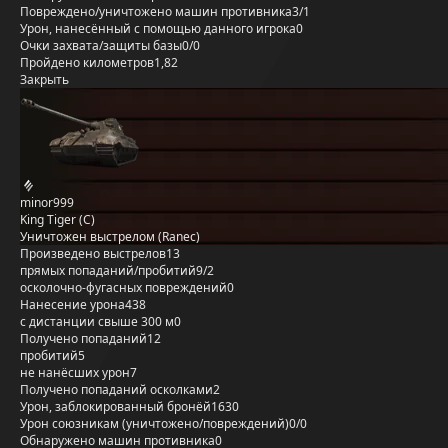
Повреждено/уничтожено машин противника
3/1
Урон, нанесённый с помощью данного игрока
0
Очки захвата/защиты базы
0/0
Пройдено километров
1,82
Закрыть
minor999
King Tiger (C)
Уничтожен выстрелом (Ranec)
Произведено выстрелов
13
прямых попаданий/пробитий
9/2
осколочно-фугасных повреждений
0
Нанесение урона
438
с дистанции свыше 300 м
0
Получено попаданий
12
пробитий
5
не нанёсших урон
7
Получено попаданий осколками
2
Урон, заблокированный бронёй
1630
Урон союзникам (уничтожено/повреждений)
0/0
Обнаружено машин противника
0