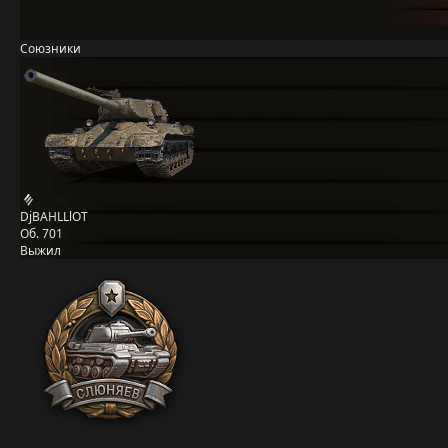
Союзники
DjBAHLLlOT
Об. 701
Выжил