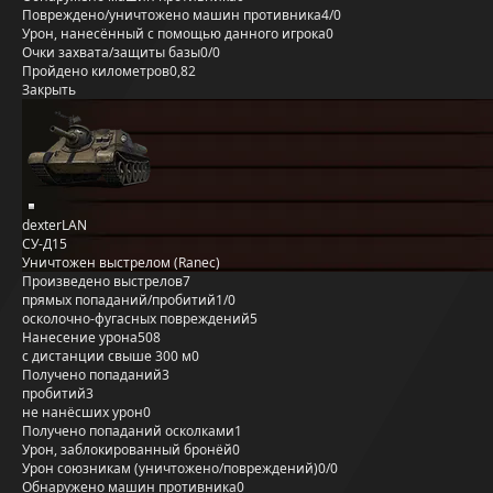
Повреждено/уничтожено машин противника
4/0
Урон, нанесённый с помощью данного игрока
0
Очки захвата/защиты базы
0/0
Пройдено километров
0,82
Закрыть
dexterLAN
СУ-Д15
Уничтожен выстрелом (Ranec)
Произведено выстрелов
7
прямых попаданий/пробитий
1/0
осколочно-фугасных повреждений
5
Нанесение урона
508
с дистанции свыше 300 м
0
Получено попаданий
3
пробитий
3
не нанёсших урон
0
Получено попаданий осколками
1
Урон, заблокированный бронёй
0
Урон союзникам (уничтожено/повреждений)
0/0
Обнаружено машин противника
0