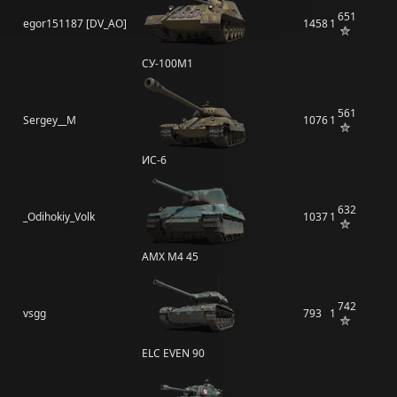
651
egor151187 [DV_AO]
1458
1
СУ-100М1
561
Sergey__M
1076
1
ИС-6
632
_Odihokiy_Volk
1037
1
AMX M4 45
742
vsgg
793
1
ELC EVEN 90