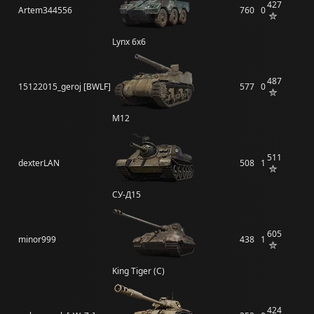
427
Artem344556
760
0
Lynx 6x6
487
15122015_geroj [BWLF]
577
0
M12
511
dexterLAN
508
1
СУ-Д15
605
minor999
438
1
King Tiger (C)
424