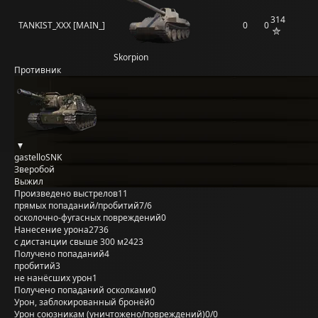
314
TANKIST_XXX [MAIN_]
0
0
Skorpion
Противник
gastelloSNK
Зверобой
Выжил
Произведено выстрелов
11
прямых попаданий/пробитий
7/6
осколочно-фугасных повреждений
0
Нанесение урона
2736
с дистанции свыше 300 м
2423
Получено попаданий
4
пробитий
3
не нанёсших урон
1
Получено попаданий осколками
0
Урон, заблокированный бронёй
0
Урон союзникам (уничтожено/повреждений)
0/0