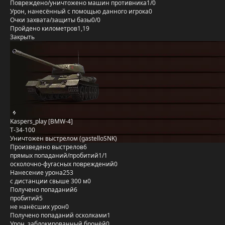
Повреждено/уничтожено машин противника
1/0
Урон, нанесённый с помощью данного игрока
0
Очки захвата/защиты базы
0/0
Пройдено километров
1,19
Закрыть
Kaspers_play [BMW-4]
Т-34-100
Уничтожен выстрелом (gastelloSNK)
Произведено выстрелов
6
прямых попаданий/пробитий
1/1
осколочно-фугасных повреждений
0
Нанесение урона
253
с дистанции свыше 300 м
0
Получено попаданий
6
пробитий
5
не нанёсших урон
0
Получено попаданий осколками
1
Урон, заблокированный бронёй
0