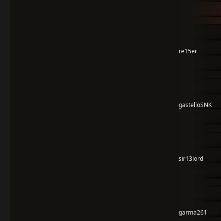
re15er
gastelloSNK
sir13lord
garma261