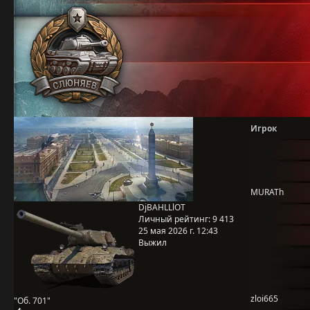
Игрок
MURATh
DjBAHLLlOT
Личный рейтинг:
9 413
25 мая 2026 г. 12:43
Выжил
zloi665
"Об. 701"