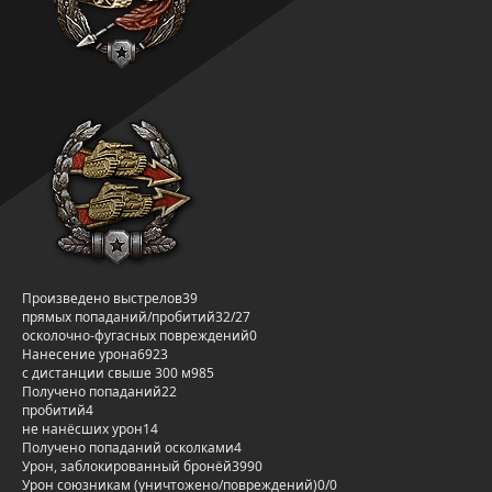
Произведено выстрелов
39
прямых попаданий/пробитий
32/27
осколочно-фугасных повреждений
0
Нанесение урона
6923
с дистанции свыше 300 м
985
Получено попаданий
22
пробитий
4
не нанёсших урон
14
Получено попаданий осколками
4
Урон, заблокированный бронёй
3990
Урон союзникам (уничтожено/повреждений)
0/0