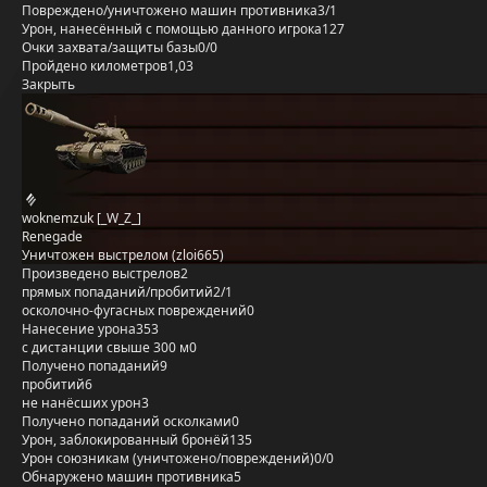
Повреждено/уничтожено машин противника
3/1
Урон, нанесённый с помощью данного игрока
127
Очки захвата/защиты базы
0/0
Пройдено километров
1,03
Закрыть
woknemzuk [_W_Z_]
Renegade
Уничтожен выстрелом (zloi665)
Произведено выстрелов
2
прямых попаданий/пробитий
2/1
осколочно-фугасных повреждений
0
Нанесение урона
353
с дистанции свыше 300 м
0
Получено попаданий
9
пробитий
6
не нанёсших урон
3
Получено попаданий осколками
0
Урон, заблокированный бронёй
135
Урон союзникам (уничтожено/повреждений)
0/0
Обнаружено машин противника
5