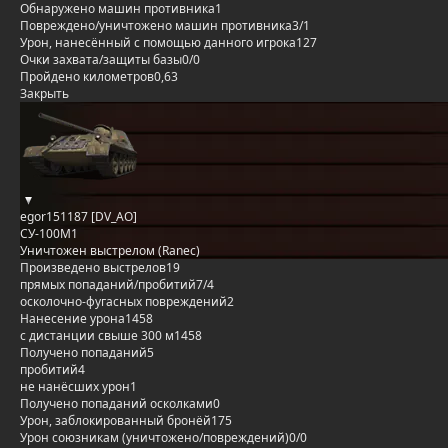
Обнаружено машин противника
1
Повреждено/уничтожено машин противника
3/1
Урон, нанесённый с помощью данного игрока
127
Очки захвата/защиты базы
0/0
Пройдено километров
0,63
Закрыть
egor151187 [DV_AO]
СУ-100М1
Уничтожен выстрелом (Ranec)
Произведено выстрелов
19
прямых попаданий/пробитий
7/4
осколочно-фугасных повреждений
2
Нанесение урона
1458
с дистанции свыше 300 м
1458
Получено попаданий
5
пробитий
4
не нанёсших урон
1
Получено попаданий осколками
0
Урон, заблокированный бронёй
175
Урон союзникам (уничтожено/повреждений)
0/0