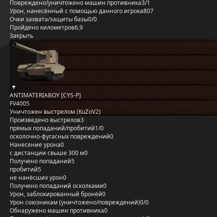
Повреждено/уничтожено машин противника
3/1
Урон, нанесённый с помощью данного игрока
807
Очки захвата/защиты базы
0/0
Пройдено километров
6,9
Закрыть
ANTIMATERIABOY [CYS-P]
FV4005
Уничтожен выстрелом (KuZoV2)
Произведено выстрелов
3
прямых попаданий/пробитий
1/0
осколочно-фугасных повреждений
0
Нанесение урона
0
с дистанции свыше 300 м
0
Получено попаданий
5
пробитий
5
не нанёсших урон
0
Получено попаданий осколками
0
Урон, заблокированный бронёй
0
Урон союзникам (уничтожено/повреждений)
0/0
Обнаружено машин противника
0