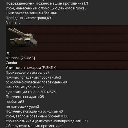
Повреждено/уничтожено машин противника
1/1
Урон, нанесённый с помощью данного игрока
0
Очки захвата/защиты базы
0/0
Пройдено километров
0,49
Закрыть
platon61 [2KUMA]
Condor
Уничтожен пожаром (FLEKSIK)
Произведено выстрелов
7
прямых попаданий/пробитий
6/3
осколочно-фугасных повреждений
0
Нанесение урона
1212
с дистанции свыше 300 м
825
Получено попаданий
5
пробитий
3
не нанёсших урон
2
Получено попаданий осколками
0
Урон, заблокированный бронёй
1000
Урон союзникам (уничтожено/повреждений)
0/0
Обнаружено машин противника
0