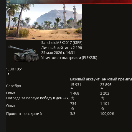
SancheloMSK2017 [KIPE]
Личный рейтинг:
2 196
25 мая 2026 г. 14:31
Уничтожен выстрелом (FLEKSIK)
"EBR 105"
Базовый аккаунт
Танковый премиу
15 931
23 896
Серебро
Опыт
1 468
2 202
Награда за первую победу в день (x)
734
1 101
Опыт
Процент попаданий
3/3
100,00%