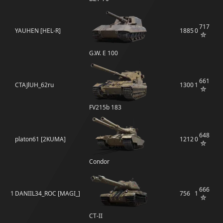
717
YAUHEN [HEL-R]
1885
0
G.W. E 100
661
CTAJlUH_62ru
1300
1
FV215b 183
648
platon61 [2KUMA]
1212
0
Condor
666
1
DANIIL34_ROC [MAGI_]
756
1
СТ-II