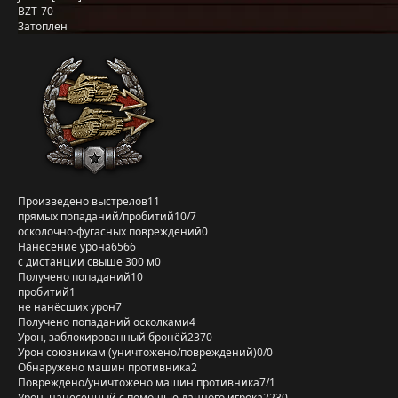
BZT-70
Затоплен
Произведено выстрелов
11
прямых попаданий/пробитий
10/7
осколочно-фугасных повреждений
0
Нанесение урона
6566
с дистанции свыше 300 м
0
Получено попаданий
10
пробитий
1
не нанёсших урон
7
Получено попаданий осколками
4
Урон, заблокированный бронёй
2370
Урон союзникам (уничтожено/повреждений)
0/0
Обнаружено машин противника
2
Повреждено/уничтожено машин противника
7/1
Урон, нанесённый с помощью данного игрока
2230