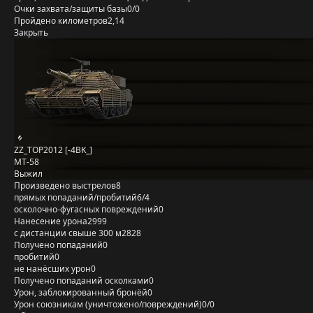
Очки захвата/защиты базы
0/0
Пройдено километров
2,14
Закрыть
ZZ_TOP2012 [-4BK_]
MT-58
Выжил
Произведено выстрелов
8
прямых попаданий/пробитий
6/4
осколочно-фугасных повреждений
0
Нанесение урона
2999
с дистанции свыше 300 м
2828
Получено попаданий
0
пробитий
0
не нанёсших урон
0
Получено попаданий осколками
0
Урон, заблокированный бронёй
0
Урон союзникам (уничтожено/повреждений)
0/0