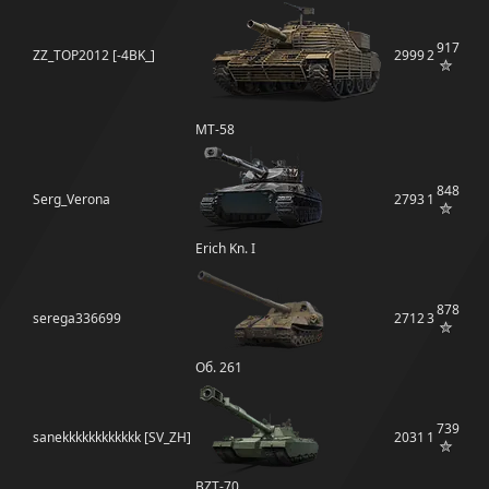
917
ZZ_TOP2012 [-4BK_]
2999
2
MT-58
848
Serg_Verona
2793
1
Erich Kn. I
878
serega336699
2712
3
Об. 261
739
sanekkkkkkkkkkkk [SV_ZH]
2031
1
BZT-70