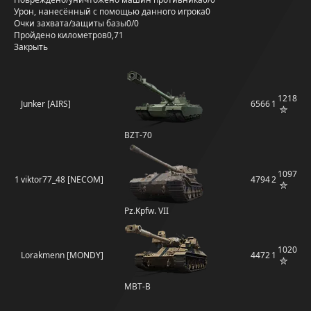
Урон, нанесённый с помощью данного игрока
0
Очки захвата/защиты базы
0/0
Пройдено километров
0,71
Закрыть
1218
Junker [AIRS]
6566
1
BZT-70
1097
1
viktor77_48 [NECOM]
4794
2
Pz.Kpfw. VII
1020
Lorakmenn [MONDY]
4472
1
MBT-B