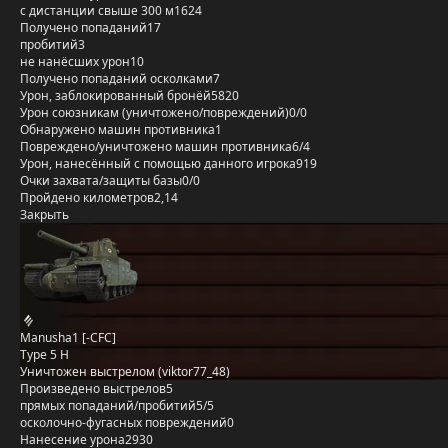
с дистанции свыше 300 м
1624
Получено попаданий
17
пробитий
3
не нанёсших урон
10
Получено попаданий осколками
7
Урон, заблокированный бронёй
5820
Урон союзникам (уничтожено/повреждений)
0/0
Обнаружено машин противника
1
Повреждено/уничтожено машин противника
6/4
Урон, нанесённый с помощью данного игрока
919
Очки захвата/защиты базы
0/0
Пройдено километров
2,14
Закрыть
Manusha1 [-CFC]
Type 5 H
Уничтожен выстрелом (viktor77_48)
Произведено выстрелов
5
прямых попаданий/пробитий
5/5
осколочно-фугасных повреждений
0
Нанесение урона
2930