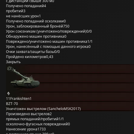
с дистанции свыше 300 м
0
Получено попаданий
4
пробитий
3
не нанёсших урон
1
Получено попаданий осколками
0
Урон, заблокированный бронёй
750
Урон союзникам (уничтожено/повреждений)
0/0
Обнаружено машин противника
0
Повреждено/уничтожено машин противника
1/1
Урон, нанесённый с помощью данного игрока
0
Очки захвата/защиты базы
0/0
Пройдено километров
0,43
Закрыть
11Frankishten1
BZT-70
Уничтожен выстрелом (SancheloMSK2017)
Произведено выстрелов
2
прямых попаданий/пробитий
1/1
осколочно-фугасных повреждений
0
Нанесение урона
1733