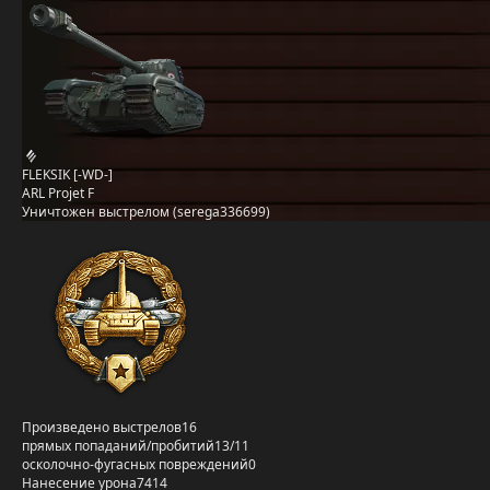
FLEKSIK [-WD-]
ARL Projet F
Уничтожен выстрелом (serega336699)
Произведено выстрелов
16
прямых попаданий/пробитий
13/11
осколочно-фугасных повреждений
0
Нанесение урона
7414