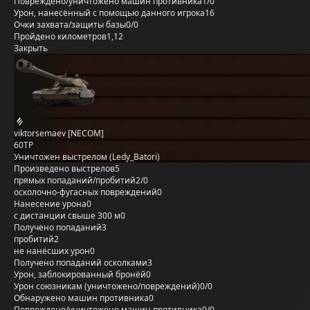
Повреждено/уничтожено машин противника
1/0
Урон, нанесённый с помощью данного игрока
16
Очки захвата/защиты базы
0/0
Пройдено километров
1,12
Закрыть
viktorsemaev [NECOM]
60TP
Уничтожен выстрелом (Ledy_Batori)
Произведено выстрелов
5
прямых попаданий/пробитий
2/0
осколочно-фугасных повреждений
0
Нанесение урона
0
с дистанции свыше 300 м
0
Получено попаданий
3
пробитий
2
не нанёсших урон
0
Получено попаданий осколками
3
Урон, заблокированный бронёй
0
Урон союзникам (уничтожено/повреждений)
0/0
Обнаружено машин противника
0
Повреждено/уничтожено машин противника
0/0