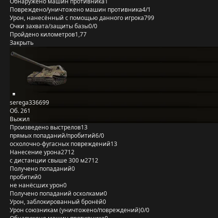
Обнаружено машин противника
1
Повреждено/уничтожено машин противника
4/1
Урон, нанесённый с помощью данного игрока
799
Очки захвата/защиты базы
0/0
Пройдено километров
1,77
Закрыть
serega336699
Об. 261
Выжил
Произведено выстрелов
13
прямых попаданий/пробитий
6/0
осколочно-фугасных повреждений
13
Нанесение урона
2712
с дистанции свыше 300 м
2712
Получено попаданий
0
пробитий
0
не нанёсших урон
0
Получено попаданий осколками
0
Урон, заблокированный бронёй
0
Урон союзникам (уничтожено/повреждений)
0/0