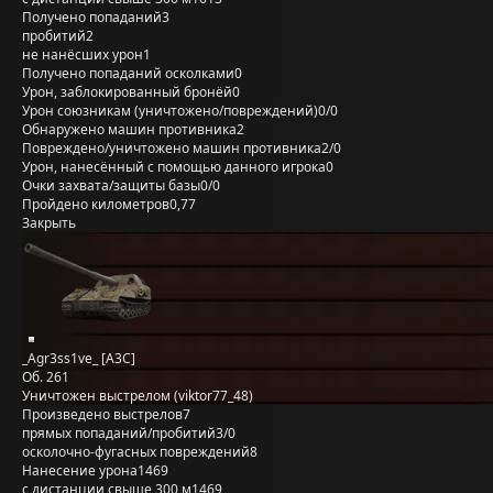
Получено попаданий
3
пробитий
2
не нанёсших урон
1
Получено попаданий осколками
0
Урон, заблокированный бронёй
0
Урон союзникам (уничтожено/повреждений)
0/0
Обнаружено машин противника
2
Повреждено/уничтожено машин противника
2/0
Урон, нанесённый с помощью данного игрока
0
Очки захвата/защиты базы
0/0
Пройдено километров
0,77
Закрыть
_Agr3ss1ve_ [A3C]
Об. 261
Уничтожен выстрелом (viktor77_48)
Произведено выстрелов
7
прямых попаданий/пробитий
3/0
осколочно-фугасных повреждений
8
Нанесение урона
1469
с дистанции свыше 300 м
1469