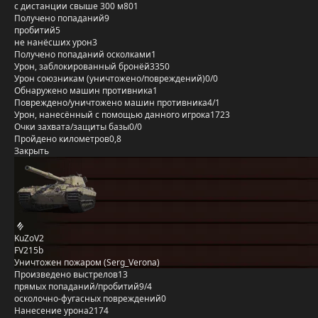
с дистанции свыше 300 м
801
Получено попаданий
9
пробитий
5
не нанёсших урон
3
Получено попаданий осколками
1
Урон, заблокированный бронёй
3350
Урон союзникам (уничтожено/повреждений)
0/0
Обнаружено машин противника
1
Повреждено/уничтожено машин противника
4/1
Урон, нанесённый с помощью данного игрока
1723
Очки захвата/защиты базы
0/0
Пройдено километров
0,8
Закрыть
KuZoV2
FV215b
Уничтожен пожаром (Serg_Verona)
Произведено выстрелов
13
прямых попаданий/пробитий
9/4
осколочно-фугасных повреждений
0
Нанесение урона
2174