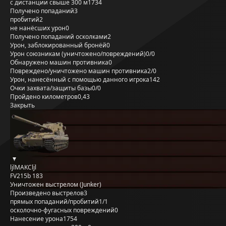
с дистанции свыше 300 м
1734
Получено попаданий
3
пробитий
2
не нанёсших урон
0
Получено попаданий осколками
2
Урон, заблокированный бронёй
0
Урон союзникам (уничтожено/повреждений)
0/0
Обнаружено машин противника
0
Повреждено/уничтожено машин противника
2/0
Урон, нанесённый с помощью данного игрока
142
Очки захвата/защиты базы
0/0
Пройдено километров
0,43
Закрыть
ljlMAKCljl
FV215b 183
Уничтожен выстрелом (Junker)
Произведено выстрелов
3
прямых попаданий/пробитий
1/1
осколочно-фугасных повреждений
0
Нанесение урона
1754