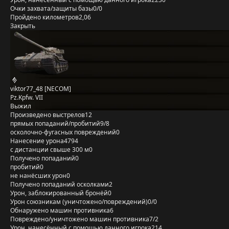
Очки захвата/защиты базы
0/0
Пройдено километров
2,06
Закрыть
viktor77_48 [NECOM]
Pz.Kpfw. VII
Выжил
Произведено выстрелов
12
прямых попаданий/пробитий
9/8
осколочно-фугасных повреждений
0
Нанесение урона
4794
с дистанции свыше 300 м
0
Получено попаданий
0
пробитий
0
не нанёсших урон
0
Получено попаданий осколками
2
Урон, заблокированный бронёй
0
Урон союзникам (уничтожено/повреждений)
0/0
Обнаружено машин противника
6
Повреждено/уничтожено машин противника
7/2
Урон, нанесённый с помощью данного игрока
214