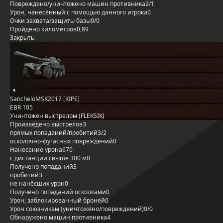
Повреждено/уничтожено машин противника
2/1
Урон, нанесённый с помощью данного игрока
0
Очки захвата/защиты базы
0/0
Пройдено километров
0,89
Закрыть
SancheloMSK2017 [KIPE]
EBR 105
Уничтожен выстрелом (FLEKSIK)
Произведено выстрелов
3
прямых попаданий/пробитий
3/2
осколочно-фугасных повреждений
0
Нанесение урона
670
с дистанции свыше 300 м
0
Получено попаданий
3
пробитий
3
не нанёсших урон
0
Получено попаданий осколками
0
Урон, заблокированный бронёй
0
Урон союзникам (уничтожено/повреждений)
0/0
Обнаружено машин противника
4