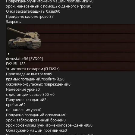
Повреждено/уничтожено машин противника
1/0
Урон, нанесённый с помощью данного игрока
0
Очки захвата/защиты базы
0/0
Пройдено километров
0,37
Закрыть
devostator56 [SVD00]
FV215b 183
Уничтожен пожаром (FLEKSIK)
Произведено выстрелов
5
прямых попаданий/пробитий
2/0
осколочно-фугасных повреждений
0
Нанесение урона
0
с дистанции свыше 300 м
0
Получено попаданий
2
пробитий
2
не нанёсших урон
0
Получено попаданий осколками
0
Урон, заблокированный бронёй
0
Урон союзникам (уничтожено/повреждений)
0/0
Обнаружено машин противника
0