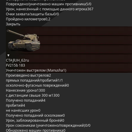
Повреждено/уничтожено машин противника
5/0
Урон, нанесённый с помощью данного игрока
367
Очки захвата/защиты базы
0/0
Пройдено километров
0,2
Закрыть
CTAJlUH_62ru
FV215b 183
Уничтожен выстрелом (Manusha1)
Произведено выстрелов
2
прямых попаданий/пробитий
1/1
осколочно-фугасных повреждений
0
Нанесение урона
1300
с дистанции свыше 300 м
1300
Получено попаданий
4
пробитий
4
не нанёсших урон
0
Получено попаданий осколками
0
Урон, заблокированный бронёй
0
Урон союзникам (уничтожено/повреждений)
0/0
Обнаружено машин противника
0