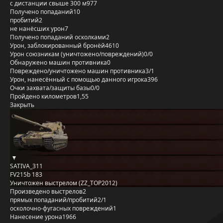
с дистанции свыше 300 м
977
Получено попаданий
10
пробитий
2
не нанёсших урон
7
Получено попаданий осколками
2
Урон, заблокированный бронёй
4610
Урон союзникам (уничтожено/повреждений)
0/0
Обнаружено машин противника
0
Повреждено/уничтожено машин противника
3/1
Урон, нанесённый с помощью данного игрока
396
Очки захвата/защиты базы
0/0
Пройдено километров
1,55
Закрыть
SATIVA_311
FV215b 183
Уничтожен выстрелом (ZZ_TOP2012)
Произведено выстрелов
2
прямых попаданий/пробитий
2/1
осколочно-фугасных повреждений
1
Нанесение урона
1966