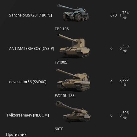
734
SancheloMSK2017 [KIPE]
670
1
EBR 105
538
ANTIMATERIABOY [CYS-P]
0
0
FV4005
565
devostator56 [SVD00]
0
0
FV215b 183
596
1
viktorsemaev [NECOM]
0
0
60TP
Противник