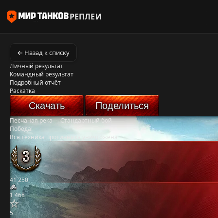
РЕПЛЕИ
← Назад к списку
Личный результат
Командный результат
Подробный отчёт
Раскатка
Скачать
Поделиться
Песчаная река
-
Стандартный бой
Победа!
Вся техника противника уничтожена
41 250
1 468
5