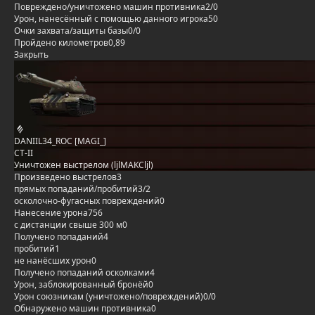
Повреждено/уничтожено машин противника
2/0
Урон, нанесённый с помощью данного игрока
50
Очки захвата/защиты базы
0/0
Пройдено километров
0,89
Закрыть
DANIIL34_ROC [MAGI_]
СТ-II
Уничтожен выстрелом (ljlMAKCljl)
Произведено выстрелов
3
прямых попаданий/пробитий
3/2
осколочно-фугасных повреждений
0
Нанесение урона
756
с дистанции свыше 300 м
0
Получено попаданий
4
пробитий
1
не нанёсших урон
0
Получено попаданий осколками
4
Урон, заблокированный бронёй
0
Урон союзникам (уничтожено/повреждений)
0/0
Обнаружено машин противника
0