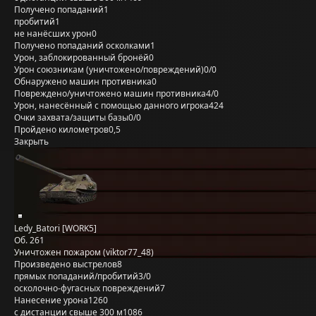
Получено попаданий
1
пробитий
1
не нанёсших урон
0
Получено попаданий осколками
1
Урон, заблокированный бронёй
0
Урон союзникам (уничтожено/повреждений)
0/0
Обнаружено машин противника
0
Повреждено/уничтожено машин противника
4/0
Урон, нанесённый с помощью данного игрока
424
Очки захвата/защиты базы
0/0
Пройдено километров
0,5
Закрыть
Ledy_Batori [WORK5]
Об. 261
Уничтожен пожаром (viktor77_48)
Произведено выстрелов
8
прямых попаданий/пробитий
3/0
осколочно-фугасных повреждений
7
Нанесение урона
1260
с дистанции свыше 300 м
1086