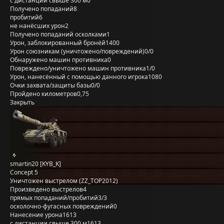
с дистанции свыше 300 м
0
Получено попаданий
8
пробитий
6
не нанёсших урон
2
Получено попаданий осколками
1
Урон, заблокированный бронёй
1400
Урон союзникам (уничтожено/повреждений)
0/0
Обнаружено машин противника
0
Повреждено/уничтожено машин противника
1/0
Урон, нанесённый с помощью данного игрока
1080
Очки захвата/защиты базы
0/0
Пройдено километров
0,75
Закрыть
smartin20 [KYB_K]
Concept 5
Уничтожен выстрелом (ZZ_TOP2012)
Произведено выстрелов
4
прямых попаданий/пробитий
3/3
осколочно-фугасных повреждений
0
Нанесение урона
1613
с дистанции свыше 300 м
1613