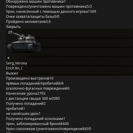
Обнаружено машин противника
1
Повреждено/уничтожено машин противника
5/2
Урон, нанесённый с помощью данного игрока
1569
Очки захвата/защиты базы
0/0
Пройдено километров
3,6
Закрыть
Serg_Verona
Erich Kn. I
Выжил
Произведено выстрелов
10
прямых попаданий/пробитий
8/4
осколочно-фугасных повреждений
0
Нанесение урона
2793
с дистанции свыше 300 м
2085
Получено попаданий
2
пробитий
1
не нанёсших урон
1
Получено попаданий осколками
1
Урон, заблокированный бронёй
440
Урон союзникам (уничтожено/повреждений)
0/0