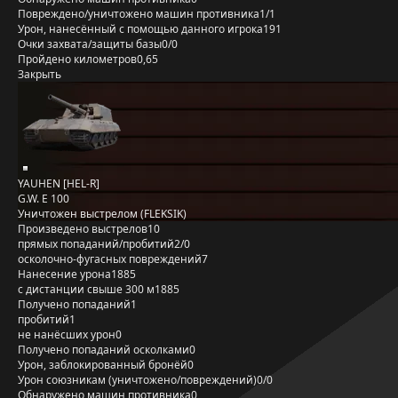
Повреждено/уничтожено машин противника
1/1
Урон, нанесённый с помощью данного игрока
191
Очки захвата/защиты базы
0/0
Пройдено километров
0,65
Закрыть
YAUHEN [HEL-R]
G.W. E 100
Уничтожен выстрелом (FLEKSIK)
Произведено выстрелов
10
прямых попаданий/пробитий
2/0
осколочно-фугасных повреждений
7
Нанесение урона
1885
с дистанции свыше 300 м
1885
Получено попаданий
1
пробитий
1
не нанёсших урон
0
Получено попаданий осколками
0
Урон, заблокированный бронёй
0
Урон союзникам (уничтожено/повреждений)
0/0
Обнаружено машин противника
0