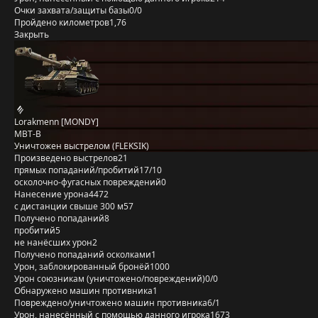
Очки захвата/защиты базы
0/0
Пройдено километров
1,76
Закрыть
Lorakmenn [MONDY]
MBT-B
Уничтожен выстрелом (FLEKSIK)
Произведено выстрелов
21
прямых попаданий/пробитий
17/10
осколочно-фугасных повреждений
0
Нанесение урона
4472
с дистанции свыше 300 м
57
Получено попаданий
8
пробитий
5
не нанёсших урон
2
Получено попаданий осколками
1
Урон, заблокированный бронёй
1000
Урон союзникам (уничтожено/повреждений)
0/0
Обнаружено машин противника
1
Повреждено/уничтожено машин противника
6/1
Урон, нанесённый с помощью данного игрока
1673