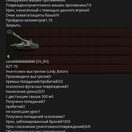
Обнаружено машин противника
0
Повреждено/уничтожено машин противника
7/3
Урон, нанесённый с помощью данного игрока
0
Очки захвата/защиты базы
0/9
Пройдено километров
1,16
Закрыть
sanekkkkkkkkkkkk [SV_ZH]
BZT-70
Уничтожен выстрелом (Ledy_Batori)
Произведено выстрелов
5
прямых попаданий/пробитий
3/2
осколочно-фугасных повреждений
1
Нанесение урона
2031
с дистанции свыше 300 м
0
Получено попаданий
7
пробитий
2
не нанёсших урон
1
Получено попаданий осколками
7
Урон, заблокированный бронёй
1050
Урон союзникам (уничтожено/повреждений)
0/0
Обнаружено машин противника
0