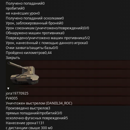
Получено попаданий
0
пробитий
0
не нанёсших урон
0
Получено попаданий осколками
0
Урон, заблокированный бронёй
0
Урон союзникам (уничтожено/повреждений)
0/0
Обнаружено машин противника
0
Повреждено/уничтожено машин противника
5/2
Урон, нанесённый с помощью данного игрока
0
Очки захвата/защиты базы
0/0
Пройдено километров
0,44
Закрыть
jora19770925
FV4005
Уничтожен выстрелом (DANIIL34_ROC)
Произведено выстрелов
3
прямых попаданий/пробитий
3/0
осколочно-фугасных повреждений
5
Нанесение урона
1131
с дистанции свыше 300 м
0