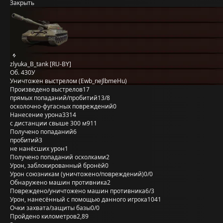
Закрыть
zlyuka_B_tank [RU-BY]
Об. 430У
Уничтожен выстрелом (Ewb_neJlbmeHu)
Произведено выстрелов
17
прямых попаданий/пробитий
13/8
осколочно-фугасных повреждений
0
Нанесение урона
3314
с дистанции свыше 300 м
911
Получено попаданий
6
пробитий
3
не нанёсших урон
1
Получено попаданий осколками
2
Урон, заблокированный бронёй
0
Урон союзникам (уничтожено/повреждений)
0/0
Обнаружено машин противника
2
Повреждено/уничтожено машин противника
6/3
Урон, нанесённый с помощью данного игрока
1041
Очки захвата/защиты базы
0/0
Пройдено километров
2,89