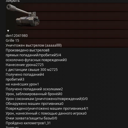
Закрыть
den12041980
Grille 15
Уничтожен выстрелом (aaaaalllll)
Произведено выстрелов
8
прямых попаданий/пробитий
5/4
осколочно-фугасных повреждений
0
Нанесение урона
2725
с дистанции свыше 300 м
2725
Получено попаданий
4
пробитий
3
не нанёсших урон
1
Получено попаданий осколками
2
Урон, заблокированный бронёй
0
Урон союзникам (уничтожено/повреждений)
0/0
Обнаружено машин противника
0
Повреждено/уничтожено машин противника
4/1
Урон, нанесённый с помощью данного игрока
0
Очки захвата/защиты базы
0/0
Пройдено километров
1,31
Закрыть