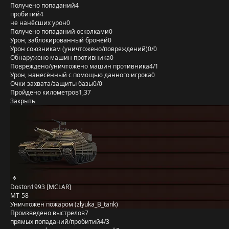
Получено попаданий
4
пробитий
4
не нанёсших урон
0
Получено попаданий осколками
0
Урон, заблокированный бронёй
0
Урон союзникам (уничтожено/повреждений)
0/0
Обнаружено машин противника
0
Повреждено/уничтожено машин противника
4/1
Урон, нанесённый с помощью данного игрока
0
Очки захвата/защиты базы
0/0
Пройдено километров
1,37
Закрыть
Doston1993 [MCLAR]
MT-58
Уничтожен пожаром (zlyuka_B_tank)
Произведено выстрелов
7
прямых попаданий/пробитий
4/3