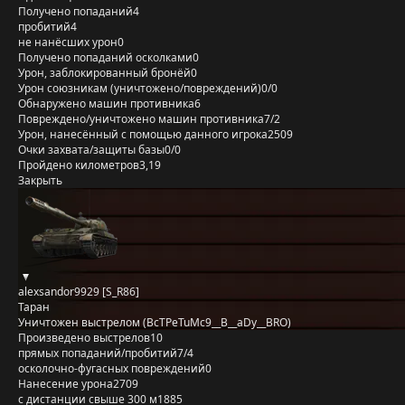
Получено попаданий
4
пробитий
4
не нанёсших урон
0
Получено попаданий осколками
0
Урон, заблокированный бронёй
0
Урон союзникам (уничтожено/повреждений)
0/0
Обнаружено машин противника
6
Повреждено/уничтожено машин противника
7/2
Урон, нанесённый с помощью данного игрока
2509
Очки захвата/защиты базы
0/0
Пройдено километров
3,19
Закрыть
alexsandor9929 [S_R86]
Таран
Уничтожен выстрелом (BcTPeTuMc9__B__aDy__BRO)
Произведено выстрелов
10
прямых попаданий/пробитий
7/4
осколочно-фугасных повреждений
0
Нанесение урона
2709
с дистанции свыше 300 м
1885