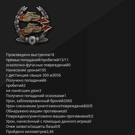
Произведено выстрелов
18
прямых попаданий/пробитий
13/11
осколочно-фугасных повреждений
0
Нанесение урона
4195
с дистанции свыше 300 м
3056
Получено попаданий
6
пробитий
2
не нанёсших урон
3
Получено попаданий осколками
1
Урон, заблокированный бронёй
2060
Урон союзникам (уничтожено/повреждений)
0/0
Обнаружено машин противника
0
Повреждено/уничтожено машин противника
9/2
Урон, нанесённый с помощью данного игрока
0
Очки захвата/защиты базы
0/0
Пройдено километров
2,46