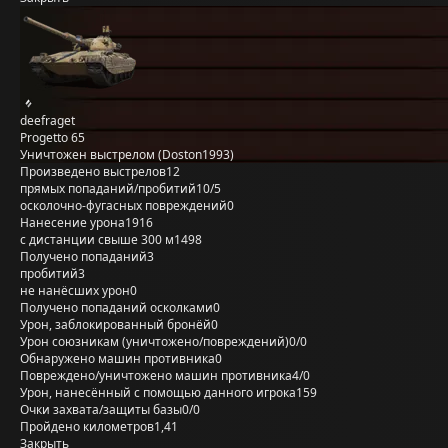
deefraget
Progetto 65
Уничтожен выстрелом (Doston1993)
Произведено выстрелов
12
прямых попаданий/пробитий
10/5
осколочно-фугасных повреждений
0
Нанесение урона
1916
с дистанции свыше 300 м
1498
Получено попаданий
3
пробитий
3
не нанёсших урон
0
Получено попаданий осколками
0
Урон, заблокированный бронёй
0
Урон союзникам (уничтожено/повреждений)
0/0
Обнаружено машин противника
0
Повреждено/уничтожено машин противника
4/0
Урон, нанесённый с помощью данного игрока
159
Очки захвата/защиты базы
0/0
Пройдено километров
1,41
Закрыть