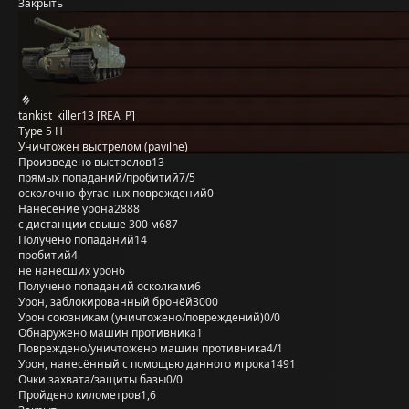
Закрыть
tankist_killer13 [REA_P]
Type 5 H
Уничтожен выстрелом (pavilne)
Произведено выстрелов
13
прямых попаданий/пробитий
7/5
осколочно-фугасных повреждений
0
Нанесение урона
2888
с дистанции свыше 300 м
687
Получено попаданий
14
пробитий
4
не нанёсших урон
6
Получено попаданий осколками
6
Урон, заблокированный бронёй
3000
Урон союзникам (уничтожено/повреждений)
0/0
Обнаружено машин противника
1
Повреждено/уничтожено машин противника
4/1
Урон, нанесённый с помощью данного игрока
1491
Очки захвата/защиты базы
0/0
Пройдено километров
1,6