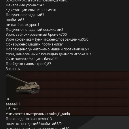
осколочно-фугасных повреждений
0
Нанесение урона
2142
с дистанции свыше 300 м
510
Получено попаданий
7
пробитий
5
не нанёсших урон
1
Получено попаданий осколками
2
Урон, заблокированный бронёй
700
Урон союзникам (уничтожено/повреждений)
0/0
Обнаружено машин противника
1
Повреждено/уничтожено машин противника
2/1
Урон, нанесённый с помощью данного игрока
207
Очки захвата/защиты базы
0/0
Пройдено километров
0,87
Закрыть
aaaaalllll
Об. 261
Уничтожен выстрелом (zlyuka_B_tank)
Произведено выстрелов
13
прямых попаданий/пробитий
3/0
осколочно-фугасных повреждений
10