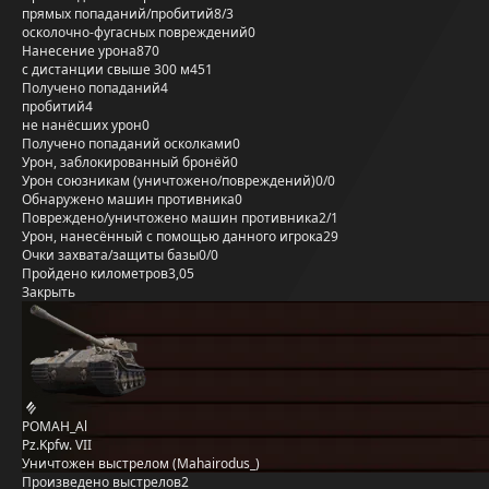
прямых попаданий/пробитий
8/3
осколочно-фугасных повреждений
0
Нанесение урона
870
с дистанции свыше 300 м
451
Получено попаданий
4
пробитий
4
не нанёсших урон
0
Получено попаданий осколками
0
Урон, заблокированный бронёй
0
Урон союзникам (уничтожено/повреждений)
0/0
Обнаружено машин противника
0
Повреждено/уничтожено машин противника
2/1
Урон, нанесённый с помощью данного игрока
29
Очки захвата/защиты базы
0/0
Пройдено километров
3,05
Закрыть
POMAH_Al
Pz.Kpfw. VII
Уничтожен выстрелом (Mahairodus_)
Произведено выстрелов
2