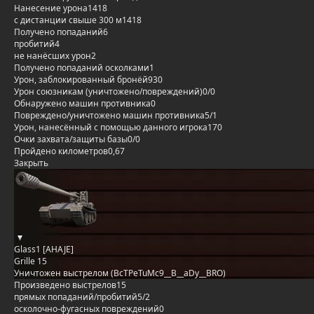
Нанесение урона
1418
с дистанции свыше 300 м
1418
Получено попаданий
6
пробитий
4
не нанёсших урон
2
Получено попаданий осколками
1
Урон, заблокированный бронёй
930
Урон союзникам (уничтожено/повреждений)
0/0
Обнаружено машин противника
0
Повреждено/уничтожено машин противника
5/1
Урон, нанесённый с помощью данного игрока
170
Очки захвата/защиты базы
0/0
Пройдено километров
0,67
Закрыть
Glass1 [AHAJE]
Grille 15
Уничтожен выстрелом (BcTPeTuMc9__B__aDy__BRO)
Произведено выстрелов
15
прямых попаданий/пробитий
5/2
осколочно-фугасных повреждений
0