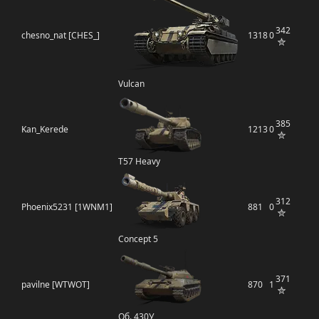
342
chesno_nat [CHES_]
1318
0
Vulcan
385
Kan_Kerede
1213
0
T57 Heavy
312
Phoenix5231 [1WNM1]
881
0
Concept 5
371
pavilne [WTWOT]
870
1
Об. 430У