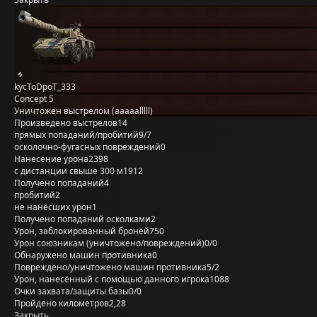
kycToDpoT_333
Concept 5
Уничтожен выстрелом (aaaaalllll)
Произведено выстрелов
14
прямых попаданий/пробитий
9/7
осколочно-фугасных повреждений
0
Нанесение урона
2398
с дистанции свыше 300 м
1912
Получено попаданий
4
пробитий
2
не нанёсших урон
1
Получено попаданий осколками
2
Урон, заблокированный бронёй
750
Урон союзникам (уничтожено/повреждений)
0/0
Обнаружено машин противника
0
Повреждено/уничтожено машин противника
5/2
Урон, нанесённый с помощью данного игрока
1088
Очки захвата/защиты базы
0/0
Пройдено километров
2,28
Закрыть