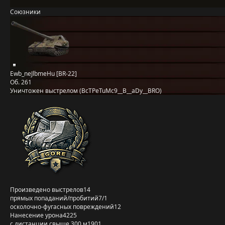
Союзники
Ewb_neJlbmeHu [BR-22]
Об. 261
Уничтожен выстрелом (BcTPeTuMc9__B__aDy__BRO)
Произведено выстрелов
14
прямых попаданий/пробитий
7/1
осколочно-фугасных повреждений
12
Нанесение урона
4225
с дистанции свыше 300 м
1901