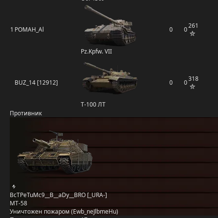
261
1
POMAH_Al
0
0
Pz.Kpfw. VII
318
BUZ_14 [12912]
0
0
Т-100 ЛТ
Противник
BcTPeTuMc9__B__aDy__BRO [_URA-]
MT-58
Уничтожен пожаром (Ewb_neJlbmeHu)