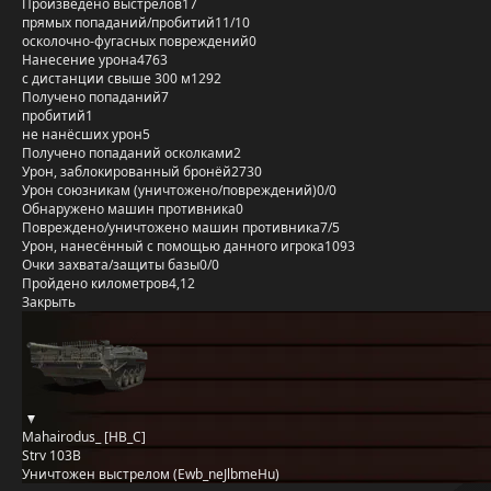
Произведено выстрелов
17
прямых попаданий/пробитий
11/10
осколочно-фугасных повреждений
0
Нанесение урона
4763
с дистанции свыше 300 м
1292
Получено попаданий
7
пробитий
1
не нанёсших урон
5
Получено попаданий осколками
2
Урон, заблокированный бронёй
2730
Урон союзникам (уничтожено/повреждений)
0/0
Обнаружено машин противника
0
Повреждено/уничтожено машин противника
7/5
Урон, нанесённый с помощью данного игрока
1093
Очки захвата/защиты базы
0/0
Пройдено километров
4,12
Закрыть
Mahairodus_ [HB_C]
Strv 103B
Уничтожен выстрелом (Ewb_neJlbmeHu)