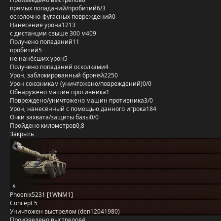
прямых попаданий/пробитий
6/3
осколочно-фугасных повреждений
0
Нанесение урона
1213
с дистанции свыше 300 м
409
Получено попаданий
11
пробитий
5
не нанёсших урон
5
Получено попаданий осколками
4
Урон, заблокированный бронёй
2250
Урон союзникам (уничтожено/повреждений)
0/0
Обнаружено машин противника
1
Повреждено/уничтожено машин противника
3/0
Урон, нанесённый с помощью данного игрока
184
Очки захвата/защиты базы
0/0
Пройдено километров
0,8
Закрыть
Phoenix5231 [1WNM1]
Concept 5
Уничтожен выстрелом (den12041980)
Произведено выстрелов
4