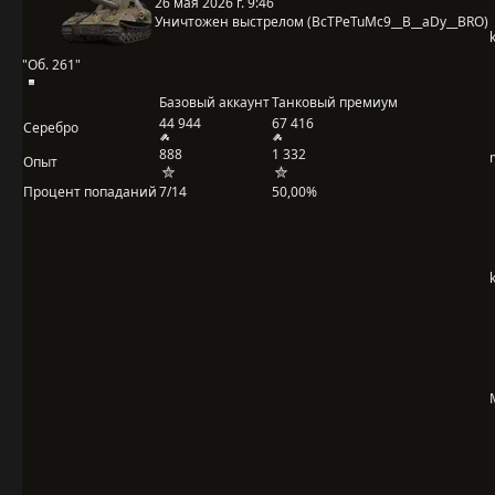
26 мая 2026 г. 9:46
Уничтожен выстрелом (BcTPeTuMc9__B__aDy__BRO)
"Об. 261"
Базовый аккаунт
Танковый премиум
44 944
67 416
Серебро
888
1 332
Опыт
Процент попаданий
7/14
50,00%