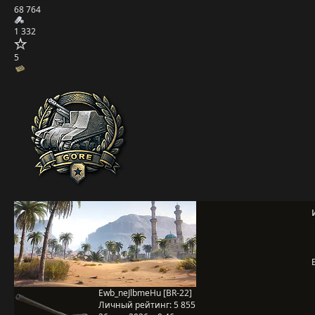
68 764
1 332
5
Ewb_neJlbmeHu [BR-22]
Личный рейтинг:
5 855