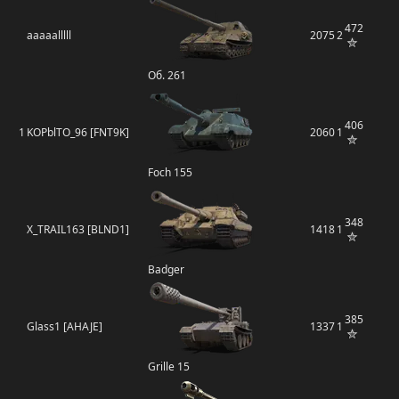
472
aaaaalllll
2075
2
Об. 261
406
1
KOPblTO_96 [FNT9K]
2060
1
Foch 155
348
X_TRAIL163 [BLND1]
1418
1
Badger
385
Glass1 [AHAJE]
1337
1
Grille 15