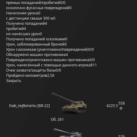
прямых попаданий/пробитий
0/0
осколочно-фугасных повреждений
0
Нанесение урона
0
с дистанции свыше 300 м
0
Получено попаданий
4
пробитий
4
не нанёсших урон
0
Получено попаданий осколками
0
Урон, заблокированный бронёй
0
Урон союзникам (уничтожено/повреждений)
0/0
Обнаружено машин противника
4
Повреждено/уничтожено машин противника
0/0
Урон, нанесённый с помощью данного игрока
811
Очки захвата/защиты базы
0/0
Пройдено километров
2,56
Закрыть
558
Ewb_neJlbmeHu [BR-22]
4225
3
Об. 261
576