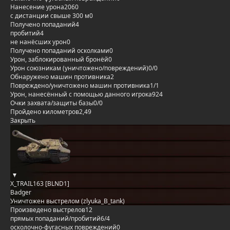
Нанесение урона
2060
с дистанции свыше 300 м
0
Получено попаданий
4
пробитий
4
не нанёсших урон
0
Получено попаданий осколками
0
Урон, заблокированный бронёй
0
Урон союзникам (уничтожено/повреждений)
0/0
Обнаружено машин противника
2
Повреждено/уничтожено машин противника
1/1
Урон, нанесённый с помощью данного игрока
924
Очки захвата/защиты базы
0/0
Пройдено километров
2,49
Закрыть
X_TRAIL163 [BLND1]
Badger
Уничтожен выстрелом (zlyuka_B_tank)
Произведено выстрелов
12
прямых попаданий/пробитий
6/4
осколочно-фугасных повреждений
0