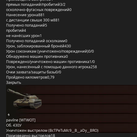
прямых попаданий/пробитий
3/2
осколочно-фугасных повреждений
0
Нанесение урона
881
с дистанции свыше 300 м
881
Получено попаданий
5
пробитий
4
не нанёсших урон
1
Получено попаданий осколками
0
Урон, заблокированный бронёй
430
Урон союзникам (уничтожено/повреждений)
0/0
Обнаружено машин противника
0
Повреждено/уничтожено машин противника
1/0
Урон, нанесённый с помощью данного игрока
258
Очки захвата/защиты базы
0/0
Пройдено километров
0,79
Закрыть
pavilne [WTWOT]
Об. 430У
Уничтожен выстрелом (BcTPeTuMc9__B__aDy__BRO)
Произведено выстрелов
18