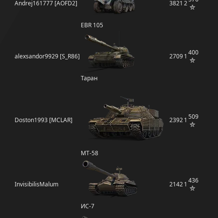
Andrej161777 [AOFD2]
3821
2
EBR 105
400
alexsandor9929 [S_R86]
2709
1
Таран
509
Doston1993 [MCLAR]
2392
1
MT-58
436
InvisibilisMalum
2142
1
ИС-7