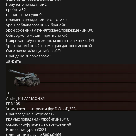
Получено попаданий
2
пробитий
2
не нанёсших урон
0
Получено попаданий осколками
0
Урон, заблокированный бронёй
0
Урон союзникам (уничтожено/повреждений)
0/0
Обнаружено машин противника
0
Повреждено/уничтожено машин противника
6/3
Урон, нанесённый с помощью данного игрока
0
Очки захвата/защиты базы
0/0
Пройдено километров
2,1
Закрыть
Andrej161777 [AOFD2]
EBR 105
Уничтожен выстрелом (kycToDpoT_333)
Произведено выстрелов
12
прямых попаданий/пробитий
10/10
осколочно-фугасных повреждений
0
Нанесение урона
3821
с дистанции свыше 300 м
2464