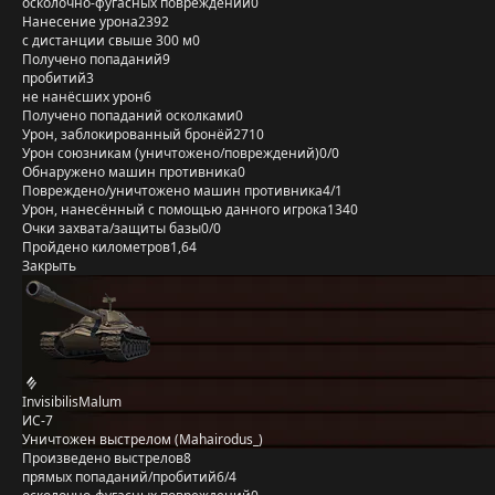
осколочно-фугасных повреждений
0
Нанесение урона
2392
с дистанции свыше 300 м
0
Получено попаданий
9
пробитий
3
не нанёсших урон
6
Получено попаданий осколками
0
Урон, заблокированный бронёй
2710
Урон союзникам (уничтожено/повреждений)
0/0
Обнаружено машин противника
0
Повреждено/уничтожено машин противника
4/1
Урон, нанесённый с помощью данного игрока
1340
Очки захвата/защиты базы
0/0
Пройдено километров
1,64
Закрыть
InvisibilisMalum
ИС-7
Уничтожен выстрелом (Mahairodus_)
Произведено выстрелов
8
прямых попаданий/пробитий
6/4