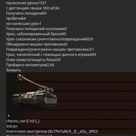
Нанесение урона
1337
с дистанции свыше 300 м
534
Получено попаданий
5
пробитий
4
не нанёсших урон
1
Получено попаданий осколками
0
Урон, заблокированный бронёй
0
Урон союзникам (уничтожено/повреждений)
0/0
Обнаружено машин противника
0
Повреждено/уничтожено машин противника
3/1
Урон, нанесённый с помощью данного игрока
493
Очки захвата/защиты базы
0/0
Пройдено километров
2,44
Закрыть
chesno_nat [CHES_]
Vulcan
Уничтожен выстрелом (BcTPeTuMc9__B__aDy__BRO)