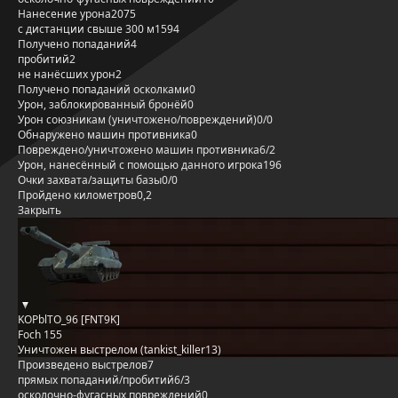
Нанесение урона
2075
с дистанции свыше 300 м
1594
Получено попаданий
4
пробитий
2
не нанёсших урон
2
Получено попаданий осколками
0
Урон, заблокированный бронёй
0
Урон союзникам (уничтожено/повреждений)
0/0
Обнаружено машин противника
0
Повреждено/уничтожено машин противника
6/2
Урон, нанесённый с помощью данного игрока
196
Очки захвата/защиты базы
0/0
Пройдено километров
0,2
Закрыть
KOPblTO_96 [FNT9K]
Foch 155
Уничтожен выстрелом (tankist_killer13)
Произведено выстрелов
7
прямых попаданий/пробитий
6/3
осколочно-фугасных повреждений
0