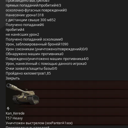
Произведено выстрелов
5
прямых попаданий/пробитий
4/3
осколочно-фугасных повреждений
0
Нанесение урона
1318
с дистанции свыше 300 м
852
Получено попаданий
6
пробитий
4
не нанёсших урон
2
Получено попаданий осколками
0
Урон, заблокированный бронёй
1090
Урон союзникам (уничтожено/повреждений)
0/0
Обнаружено машин противника
0
Повреждено/уничтожено машин противника
4/0
Урон, нанесённый с помощью данного игрока
0
Очки захвата/защиты базы
0/0
Пройдено километров
1,85
Закрыть
Kan_Kerede
T57 Heavy
Уничтожен выстрелом (xxxPanterA1xxx)
Произведено выстрелов
8