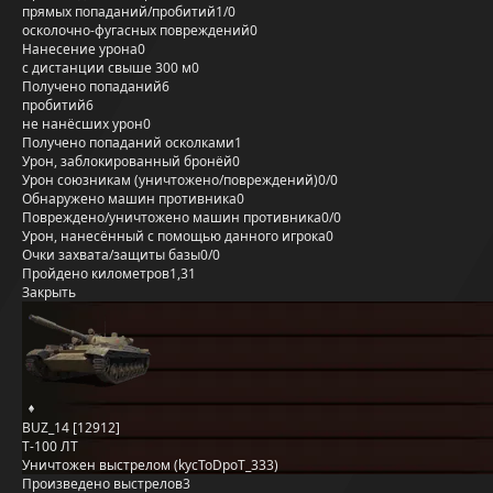
прямых попаданий/пробитий
1/0
осколочно-фугасных повреждений
0
Нанесение урона
0
с дистанции свыше 300 м
0
Получено попаданий
6
пробитий
6
не нанёсших урон
0
Получено попаданий осколками
1
Урон, заблокированный бронёй
0
Урон союзникам (уничтожено/повреждений)
0/0
Обнаружено машин противника
0
Повреждено/уничтожено машин противника
0/0
Урон, нанесённый с помощью данного игрока
0
Очки захвата/защиты базы
0/0
Пройдено километров
1,31
Закрыть
BUZ_14 [12912]
Т-100 ЛТ
Уничтожен выстрелом (kycToDpoT_333)
Произведено выстрелов
3