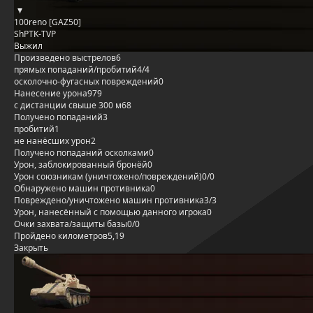
100reno [GAZ50]
ShPTK-TVP
Выжил
Произведено выстрелов
6
прямых попаданий/пробитий
4/4
осколочно-фугасных повреждений
0
Нанесение урона
979
с дистанции свыше 300 м
68
Получено попаданий
3
пробитий
1
не нанёсших урон
2
Получено попаданий осколками
0
Урон, заблокированный бронёй
0
Урон союзникам (уничтожено/повреждений)
0/0
Обнаружено машин противника
0
Повреждено/уничтожено машин противника
3/3
Урон, нанесённый с помощью данного игрока
0
Очки захвата/защиты базы
0/0
Пройдено километров
5,19
Закрыть