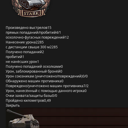
Произведено выстрелов
15
прямых попаданий/пробитий
4/1
осколочно-фугасных повреждений
12
Нанесение урона
2285
с дистанции свыше 300 м
2285
Получено попаданий
2
пробитий
1
не нанёсших урон
1
Получено попаданий осколками
0
Урон, заблокированный бронёй
0
Урон союзникам (уничтожено/повреждений)
0/0
Обнаружено машин противника
0
Повреждено/уничтожено машин противника
7/2
Урон, нанесённый с помощью данного игрока
0
Очки захвата/защиты базы
0/0
Пройдено километров
0,49
Закрыть