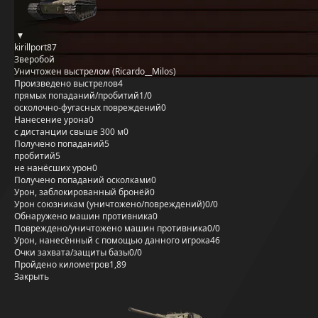
kirillport87
Зверобой
Уничтожен выстрелом (Ricardo__Milos)
Произведено выстрелов
4
прямых попаданий/пробитий
1/0
осколочно-фугасных повреждений
0
Нанесение урона
0
с дистанции свыше 300 м
0
Получено попаданий
5
пробитий
5
не нанёсших урон
0
Получено попаданий осколками
0
Урон, заблокированный бронёй
0
Урон союзникам (уничтожено/повреждений)
0/0
Обнаружено машин противника
0
Повреждено/уничтожено машин противника
0/0
Урон, нанесённый с помощью данного игрока
46
Очки захвата/защиты базы
0/0
Пройдено километров
1,89
Закрыть