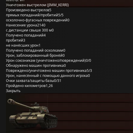
Уничтожен выстрелом (JIMM_KERRI)
Произведено выстрелов
5
прямых попаданий/пробитий
5/5
осколочно-фугасных повреждений
0
Нанесение урона
2140
с дистанции свыше 300 м
0
Получено попаданий
4
пробитий
3
не нанёсших урон
1
Получено попаданий осколками
0
Урон, заблокированный бронёй
0
Урон союзникам (уничтожено/повреждений)
0/0
Обнаружено машин противника
0
Повреждено/уничтожено машин противника
5/3
Урон, нанесённый с помощью данного игрока
0
Очки захвата/защиты базы
0/31
Пройдено километров
1,26
Закрыть