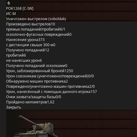
POK1268 [C-IW]
ИС-М
Уничтожен выстрелом (soboldak)
Произведено выстрелов
10
прямых попаданий/пробитий
6/1
осколочно-фугасных повреждений
0
Нанесение урона
373
с дистанции свыше 300 м
0
Получено попаданий
12
пробитий
6
не нанёсших урон
6
Получено попаданий осколками
0
Урон, заблокированный бронёй
1250
Урон союзникам (уничтожено/повреждений)
0/0
Обнаружено машин противника
2
Повреждено/уничтожено машин противника
2/0
Урон, нанесённый с помощью данного игрока
157
Очки захвата/защиты базы
0/0
Пройдено километров
1,62
Закрыть