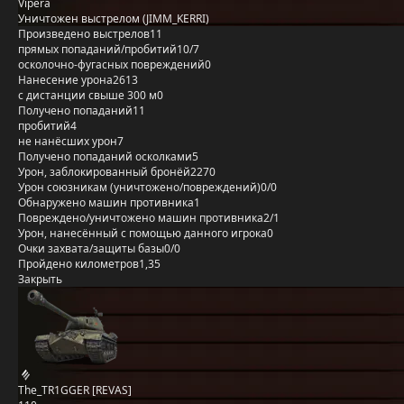
Vipera
Уничтожен выстрелом (JIMM_KERRI)
Произведено выстрелов
11
прямых попаданий/пробитий
10/7
осколочно-фугасных повреждений
0
Нанесение урона
2613
с дистанции свыше 300 м
0
Получено попаданий
11
пробитий
4
не нанёсших урон
7
Получено попаданий осколками
5
Урон, заблокированный бронёй
2270
Урон союзникам (уничтожено/повреждений)
0/0
Обнаружено машин противника
1
Повреждено/уничтожено машин противника
2/1
Урон, нанесённый с помощью данного игрока
0
Очки захвата/защиты базы
0/0
Пройдено километров
1,35
Закрыть
The_TR1GGER [REVAS]