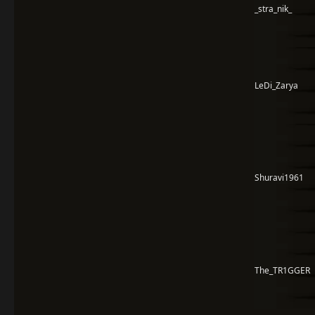
_stra_nik_
LeDi_Zarya
Shuravi1961
The_TR1GGER