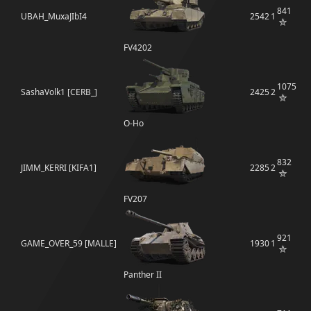
841
UBAH_MuxaJIbI4
2542
1
FV4202
1075
SashaVolk1 [CERB_]
2425
2
O-Ho
832
JIMM_KERRI [KIFA1]
2285
2
FV207
921
GAME_OVER_59 [MALLE]
1930
1
Panther II