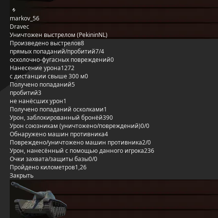
markov_56
Dravec
Уничтожен выстрелом (PekininNL)
Произведено выстрелов
8
прямых попаданий/пробитий
7/4
осколочно-фугасных повреждений
0
Нанесение урона
1272
с дистанции свыше 300 м
0
Получено попаданий
5
пробитий
3
не нанёсших урон
1
Получено попаданий осколками
1
Урон, заблокированный бронёй
390
Урон союзникам (уничтожено/повреждений)
0/0
Обнаружено машин противника
4
Повреждено/уничтожено машин противника
2/0
Урон, нанесённый с помощью данного игрока
236
Очки захвата/защиты базы
0/0
Пройдено километров
1,26
Закрыть