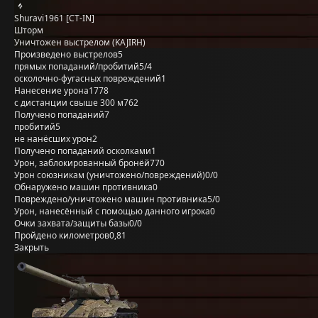
Shuravi1961 [CT-IN]
Шторм
Уничтожен выстрелом (KAJIRH)
Произведено выстрелов
5
прямых попаданий/пробитий
5/4
осколочно-фугасных повреждений
1
Нанесение урона
1778
с дистанции свыше 300 м
762
Получено попаданий
7
пробитий
5
не нанёсших урон
2
Получено попаданий осколками
1
Урон, заблокированный бронёй
770
Урон союзникам (уничтожено/повреждений)
0/0
Обнаружено машин противника
0
Повреждено/уничтожено машин противника
5/0
Урон, нанесённый с помощью данного игрока
0
Очки захвата/защиты базы
0/0
Пройдено километров
0,81
Закрыть