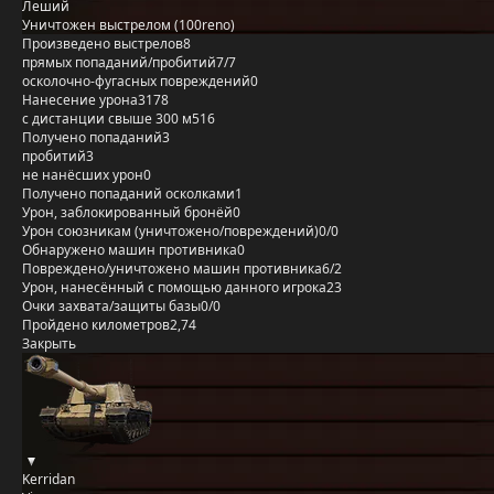
Леший
Уничтожен выстрелом (100reno)
Произведено выстрелов
8
прямых попаданий/пробитий
7/7
осколочно-фугасных повреждений
0
Нанесение урона
3178
с дистанции свыше 300 м
516
Получено попаданий
3
пробитий
3
не нанёсших урон
0
Получено попаданий осколками
1
Урон, заблокированный бронёй
0
Урон союзникам (уничтожено/повреждений)
0/0
Обнаружено машин противника
0
Повреждено/уничтожено машин противника
6/2
Урон, нанесённый с помощью данного игрока
23
Очки захвата/защиты базы
0/0
Пройдено километров
2,74
Закрыть
Kerridan