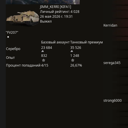
JIMM_KERRI [KIFA1]
Личный рейтинг:
4 028
26 мая 2026 г. 19:31
Выжил
Kerridan
"FV207"
Базовый аккаунт
Танковый премиум
23 684
35 526
Серебро
832
1 248
Опыт
serega345
Процент попаданий
4/15
26,67%
strong6000