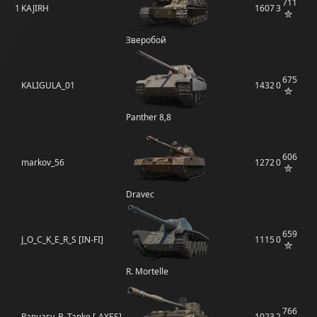
711
1
KAJIRH
1607
3
Зверобой
675
KALIGULA_01
1432
0
Panther 8,8
606
markov_56
1272
0
Dravec
659
J_O_C_K_E_R_S [IN-FI]
1115
0
R. Mortelle
766
Papuasy_B_Tanke [-AXES]
1023
2