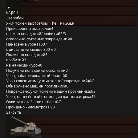
KAJIRH
Зверобой
Уничтожен выстрелом (The_TR1GGER)
Произведено выстрелов
4
прямых попаданий/пробитий
3/3
осколочно-фугасных повреждений
0
Нанесение урона
1607
с дистанции свыше 300 м
0
Получено попаданий
3
пробитий
3
не нанёсших урон
0
Получено попаданий осколками
0
Урон, заблокированный бронёй
0
Урон союзникам (уничтожено/повреждений)
0/0
Обнаружено машин противника
0
Повреждено/уничтожено машин противника
3/3
Урон, нанесённый с помощью данного игрока
47
Очки захвата/защиты базы
0/0
Пройдено километров
1,93
Закрыть