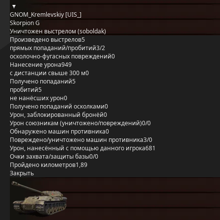
GNOM_Kremlevskiy [UIS_]
Skorpion G
Уничтожен выстрелом (soboldak)
Произведено выстрелов
5
прямых попаданий/пробитий
3/2
осколочно-фугасных повреждений
0
Нанесение урона
949
с дистанции свыше 300 м
0
Получено попаданий
5
пробитий
5
не нанёсших урон
0
Получено попаданий осколками
0
Урон, заблокированный бронёй
0
Урон союзникам (уничтожено/повреждений)
0/0
Обнаружено машин противника
0
Повреждено/уничтожено машин противника
3/0
Урон, нанесённый с помощью данного игрока
681
Очки захвата/защиты базы
0/0
Пройдено километров
1,89
Закрыть