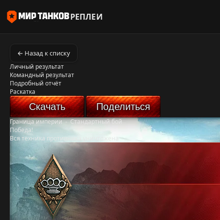
РЕПЛЕИ
← Назад к списку
Личный результат
Командный результат
Подробный отчёт
Раскатка
Скачать
Поделиться
Граница империи
-
Стандартный бой
Победа!
Вся техника противника уничтожена