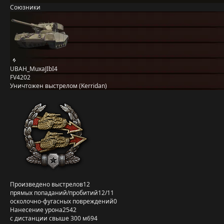
Союзники
UBAH_MuxaJIbI4
FV4202
Уничтожен выстрелом (Kerridan)
Произведено выстрелов
12
прямых попаданий/пробитий
12/11
осколочно-фугасных повреждений
0
Нанесение урона
2542
с дистанции свыше 300 м
694