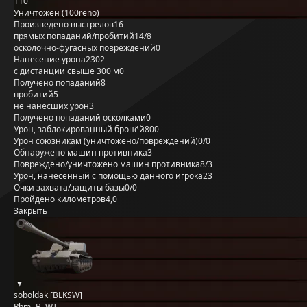
110
Уничтожен (100reno)
Произведено выстрелов
16
прямых попаданий/пробитий
14/8
осколочно-фугасных повреждений
0
Нанесение урона
2302
с дистанции свыше 300 м
0
Получено попаданий
8
пробитий
5
не нанёсших урон
3
Получено попаданий осколками
0
Урон, заблокированный бронёй
800
Урон союзникам (уничтожено/повреждений)
0/0
Обнаружено машин противника
3
Повреждено/уничтожено машин противника
8/3
Урон, нанесённый с помощью данного игрока
23
Очки захвата/защиты базы
0/0
Пройдено километров
4,0
Закрыть
soboldak [BLKSW]
Rhm.-B. WT