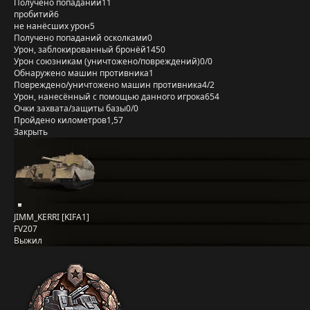
Получено попаданий
11
пробитий
6
не нанёсших урон
5
Получено попаданий осколками
0
Урон, заблокированный бронёй
1450
Урон союзникам (уничтожено/повреждений)
0/0
Обнаружено машин противника
1
Повреждено/уничтожено машин противника
4/2
Урон, нанесённый с помощью данного игрока
654
Очки захвата/защиты базы
0/0
Пройдено километров
1,57
Закрыть
JIMM_KERRI [KIFA1]
FV207
Выжил