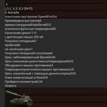
J_O_C_K_E_R_S [IN-FI]
R. Mortelle
Уничтожен выстрелом (SpeedFireOn)
Произведено выстрелов
6
прямых попаданий/пробитий
5/5
осколочно-фугасных повреждений
0
Нанесение урона
1115
с дистанции свыше 300 м
0
Получено попаданий
7
пробитий
6
не нанёсших урон
1
Получено попаданий осколками
0
Урон, заблокированный бронёй
240
Урон союзникам (уничтожено/повреждений)
0/0
Обнаружено машин противника
3
Повреждено/уничтожено машин противника
2/0
Урон, нанесённый с помощью данного игрока
550
Очки захвата/защиты базы
0/0
Пройдено километров
0,94
Закрыть