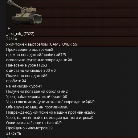
_stra_nik_ [Z32Z]
T26E4
Уничтожен выстрелом (GAME_OVER_59)
Произведено выстрелов
8
прямых попаданий/пробитий
7/5
осколочно-фугасных повреждений
0
Нанесение урона
1263
с дистанции свыше 300 м
0
Получено попаданий
6
пробитий
4
не нанёсших урон
1
Получено попаданий осколками
2
Урон, заблокированный бронёй
0
Урон союзникам (уничтожено/повреждений)
0/0
Обнаружено машин противника
0
Повреждено/уничтожено машин противника
3/0
Урон, нанесённый с помощью данного игрока
0
Очки захвата/защиты базы
0/0
Пройдено километров
0,9
Закрыть