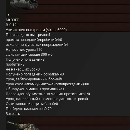
MrD3FF
B-C 12 t
Уничтожен выстрелом (strong6000)
Произведено выстрелов
4
прямых попаданий/пробитий
4/0
осколочно-фугасных повреждений
4
Нанесение урона
116
с дистанции свыше 300 м
0
Получено попаданий
3
пробитий
3
не нанёсших урон
0
Получено попаданий осколками
0
Урон, заблокированный бронёй
0
Урон союзникам (уничтожено/повреждений)
0/0
Обнаружено машин противника
1
Повреждено/уничтожено машин противника
1/0
Урон, нанесённый с помощью данного игрока
0
Очки захвата/защиты базы
0/0
Пройдено километров
0,79
Закрыть