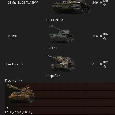
420
63Mishka63 [NASHY]
349
0
КВ-4 Цейца
386
MrD3FF
116
0
B-C 12 t
382
1
kirillport87
0
0
Зверобой
Противник
LeDi_Zarya [ORSO]