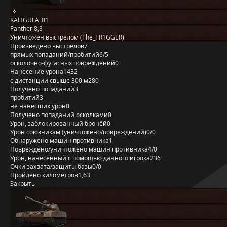
KALIGULA_01
Panther 8,8
Уничтожен выстрелом (The_TR1GGER)
Произведено выстрелов
7
прямых попаданий/пробитий
6/5
осколочно-фугасных повреждений
0
Нанесение урона
1432
с дистанции свыше 300 м
280
Получено попаданий
3
пробитий
3
не нанёсших урон
0
Получено попаданий осколками
0
Урон, заблокированный бронёй
0
Урон союзникам (уничтожено/повреждений)
0/0
Обнаружено машин противника
1
Повреждено/уничтожено машин противника
4/0
Урон, нанесённый с помощью данного игрока
236
Очки захвата/защиты базы
0/0
Пройдено километров
1,63
Закрыть