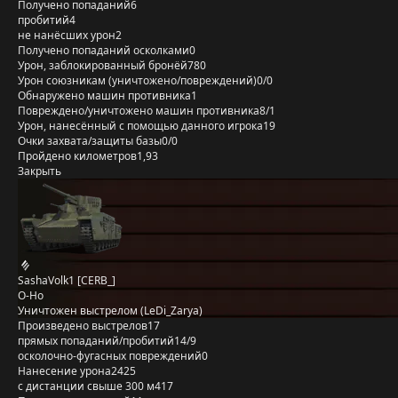
Получено попаданий
6
пробитий
4
не нанёсших урон
2
Получено попаданий осколками
0
Урон, заблокированный бронёй
780
Урон союзникам (уничтожено/повреждений)
0/0
Обнаружено машин противника
1
Повреждено/уничтожено машин противника
8/1
Урон, нанесённый с помощью данного игрока
19
Очки захвата/защиты базы
0/0
Пройдено километров
1,93
Закрыть
SashaVolk1 [CERB_]
O-Ho
Уничтожен выстрелом (LeDi_Zarya)
Произведено выстрелов
17
прямых попаданий/пробитий
14/9
осколочно-фугасных повреждений
0
Нанесение урона
2425
с дистанции свыше 300 м
417