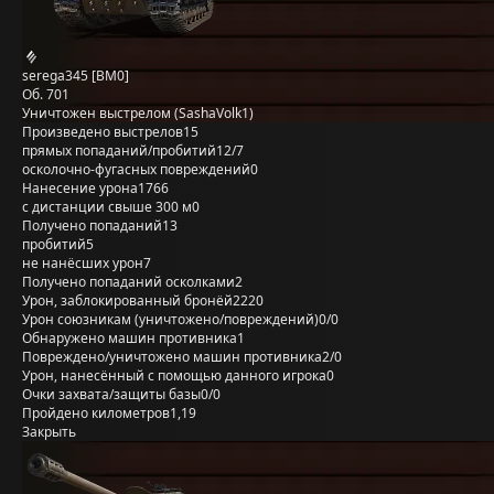
serega345 [BM0]
Об. 701
Уничтожен выстрелом (SashaVolk1)
Произведено выстрелов
15
прямых попаданий/пробитий
12/7
осколочно-фугасных повреждений
0
Нанесение урона
1766
с дистанции свыше 300 м
0
Получено попаданий
13
пробитий
5
не нанёсших урон
7
Получено попаданий осколками
2
Урон, заблокированный бронёй
2220
Урон союзникам (уничтожено/повреждений)
0/0
Обнаружено машин противника
1
Повреждено/уничтожено машин противника
2/0
Урон, нанесённый с помощью данного игрока
0
Очки захвата/защиты базы
0/0
Пройдено километров
1,19
Закрыть