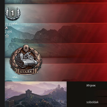
71 237
2 496
Игрок
soboldak