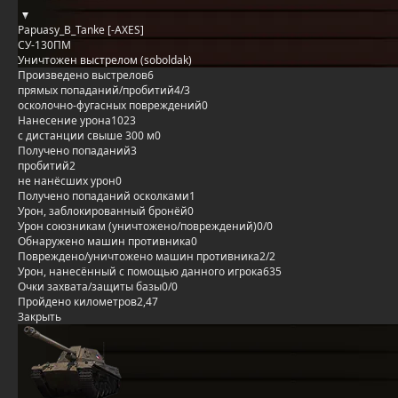
Papuasy_B_Tanke [-AXES]
СУ-130ПМ
Уничтожен выстрелом (soboldak)
Произведено выстрелов
6
прямых попаданий/пробитий
4/3
осколочно-фугасных повреждений
0
Нанесение урона
1023
с дистанции свыше 300 м
0
Получено попаданий
3
пробитий
2
не нанёсших урон
0
Получено попаданий осколками
1
Урон, заблокированный бронёй
0
Урон союзникам (уничтожено/повреждений)
0/0
Обнаружено машин противника
0
Повреждено/уничтожено машин противника
2/2
Урон, нанесённый с помощью данного игрока
635
Очки захвата/защиты базы
0/0
Пройдено километров
2,47
Закрыть