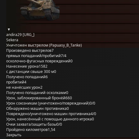
andira29 [URG_]
Sekera
Уничтожен выстрелом (Papuasy_B_Tanke)
Произведено выстрелов
7
прямых попаданий/пробитий
7/4
осколочно-фугасных повреждений
0
Нанесение урона
1582
с дистанции свыше 300 м
0
Получено попаданий
6
пробитий
4
не нанёсших урон
2
Получено попаданий осколками
0
Урон, заблокированный бронёй
660
Урон союзникам (уничтожено/повреждений)
0/0
Обнаружено машин противника
0
Повреждено/уничтожено машин противника
4/0
Урон, нанесённый с помощью данного игрока
0
Очки захвата/защиты базы
0/0
Пройдено километров
1,54
Закрыть