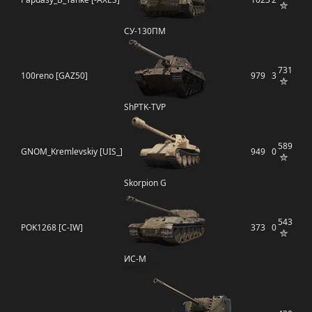
СУ-130ПМ
731
100reno [GAZ50]
979
3
ShPTK-TVP
589
GNOM_Kremlevskiy [UIS_]
949
0
Skorpion G
543
POK1268 [C-IW]
373
0
ИС-М