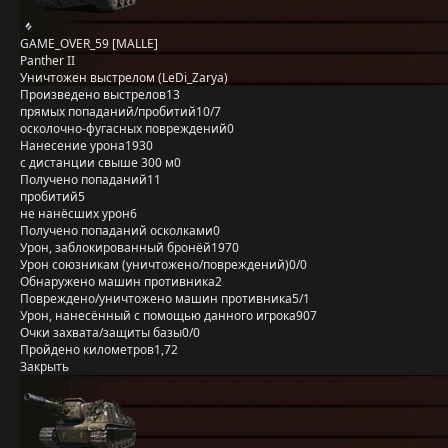
GAME_OVER_59 [MALLE]
Panther II
Уничтожен выстрелом (LeDi_Zarya)
Произведено выстрелов
13
прямых попаданий/пробитий
10/7
осколочно-фугасных повреждений
0
Нанесение урона
1930
с дистанции свыше 300 м
0
Получено попаданий
11
пробитий
5
не нанёсших урон
6
Получено попаданий осколками
0
Урон, заблокированный бронёй
1970
Урон союзникам (уничтожено/повреждений)
0/0
Обнаружено машин противника
2
Повреждено/уничтожено машин противника
5/1
Урон, нанесённый с помощью данного игрока
907
Очки захвата/защиты базы
0/0
Пройдено километров
1,72
Закрыть