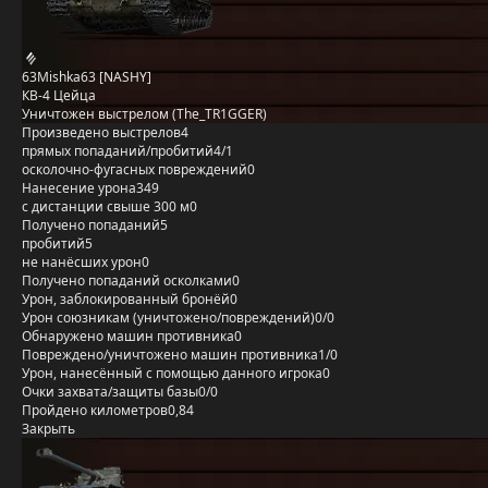
63Mishka63 [NASHY]
КВ-4 Цейца
Уничтожен выстрелом (The_TR1GGER)
Произведено выстрелов
4
прямых попаданий/пробитий
4/1
осколочно-фугасных повреждений
0
Нанесение урона
349
с дистанции свыше 300 м
0
Получено попаданий
5
пробитий
5
не нанёсших урон
0
Получено попаданий осколками
0
Урон, заблокированный бронёй
0
Урон союзникам (уничтожено/повреждений)
0/0
Обнаружено машин противника
0
Повреждено/уничтожено машин противника
1/0
Урон, нанесённый с помощью данного игрока
0
Очки захвата/защиты базы
0/0
Пройдено километров
0,84
Закрыть