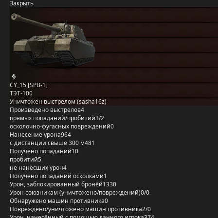
Закрыть
CY_15 [SPB-1]
ТЭТ-100
Уничтожен выстрелом (sasha16z)
Произведено выстрелов
4
прямых попаданий/пробитий
3/2
осколочно-фугасных повреждений
0
Нанесение урона
964
с дистанции свыше 300 м
481
Получено попаданий
10
пробитий
5
не нанёсших урон
4
Получено попаданий осколками
1
Урон, заблокированный бронёй
1330
Урон союзникам (уничтожено/повреждений)
0/0
Обнаружено машин противника
0
Повреждено/уничтожено машин противника
2/0
Урон, нанесённый с помощью данного игрока
374