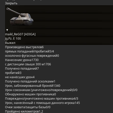
Закрыть
maikl_ReG07 [ADIGA]
Jg.Pz. E 100
Выжил
Произведено выстрелов
6
прямых попаданий/пробитий
5/4
осколочно-фугасных повреждений
0
Нанесение урона
1730
с дистанции свыше 300 м
1706
Получено попаданий
7
пробитий
3
не нанёсших урон
4
Получено попаданий осколками
1
Урон, заблокированный бронёй
1340
Урон союзникам (уничтожено/повреждений)
0/0
Обнаружено машин противника
0
Повреждено/уничтожено машин противника
4/3
Урон, нанесённый с помощью данного игрока
145
Очки захвата/защиты базы
0/0
Пройдено километров
1,2