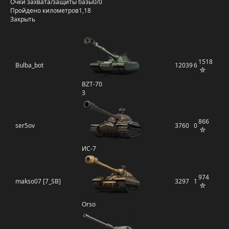
Очки захвата/защиты базы
0/0
Пройдено километров
1,18
Закрыть
1518
Bulba_bot
12039
6
BZT-70
3
866
ser5ov
3760
0
ИС-7
974
makso07 [7_SB]
3297
1
Orso