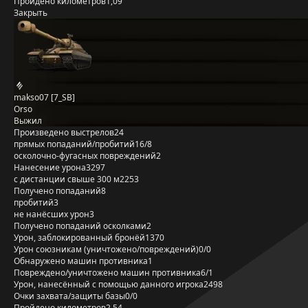
Пройдено километров
1,09
Закрыть
makso07 [7_SB]
Orso
Выжил
Произведено выстрелов
24
прямых попаданий/пробитий
16/8
осколочно-фугасных повреждений
2
Нанесение урона
3297
с дистанции свыше 300 м
2253
Получено попаданий
8
пробитий
3
не нанёсших урон
3
Получено попаданий осколками
2
Урон, заблокированный бронёй
1370
Урон союзникам (уничтожено/повреждений)
0/0
Обнаружено машин противника
1
Повреждено/уничтожено машин противника
6/1
Урон, нанесённый с помощью данного игрока
2498
Очки захвата/защиты базы
0/0
Пройдено километров
2,54