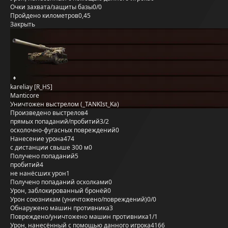
Очки захвата/защиты базы
0/0
Пройдено километров
0,45
Закрыть
kareliay [R_HS]
Manticore
Уничтожен выстрелом (_TANKIst_Ka)
Произведено выстрелов
4
прямых попаданий/пробитий
3/2
осколочно-фугасных повреждений
0
Нанесение урона
474
с дистанции свыше 300 м
0
Получено попаданий
5
пробитий
4
не нанёсших урон
1
Получено попаданий осколками
0
Урон, заблокированный бронёй
0
Урон союзникам (уничтожено/повреждений)
0/0
Обнаружено машин противника
3
Повреждено/уничтожено машин противника
1/1
Урон, нанесённый с помощью данного игрока
4166