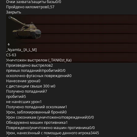
Очки захвата/защиты базы
0/0
Пройдено километров
0,57
Закрыть
_Nyamta_ [A_L_M]
CS-63
Уничтожен выстрелом (_TANKIst_Ka)
Произведено выстрелов
2
прямых попаданий/пробитий
0/0
осколочно-фугасных повреждений
0
Нанесение урона
0
с дистанции свыше 300 м
0
Получено попаданий
7
пробитий
5
не нанёсших урон
1
Получено попаданий осколками
1
Урон, заблокированный бронёй
0
Урон союзникам (уничтожено/повреждений)
0/0
Обнаружено машин противника
1
Повреждено/уничтожено машин противника
0/0
Урон, нанесённый с помощью данного игрока
3445