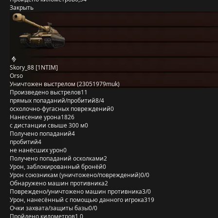
Закрыть
Skory_88 [1NTIM]
Orso
Уничтожен выстрелом (23051979muk)
Произведено выстрелов
11
прямых попаданий/пробитий
8/4
осколочно-фугасных повреждений
0
Нанесение урона
1826
с дистанции свыше 300 м
0
Получено попаданий
4
пробитий
4
не нанёсших урон
0
Получено попаданий осколками
2
Урон, заблокированный бронёй
0
Урон союзникам (уничтожено/повреждений)
0/0
Обнаружено машин противника
2
Повреждено/уничтожено машин противника
3/0
Урон, нанесённый с помощью данного игрока
319
Очки захвата/защиты базы
0/0
Пройдено километров
1,0