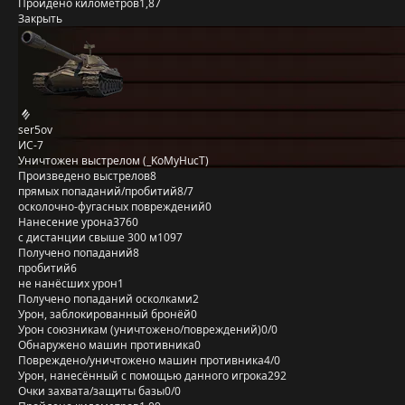
Пройдено километров
1,87
Закрыть
ser5ov
ИС-7
Уничтожен выстрелом (_KoMyHucT)
Произведено выстрелов
8
прямых попаданий/пробитий
8/7
осколочно-фугасных повреждений
0
Нанесение урона
3760
с дистанции свыше 300 м
1097
Получено попаданий
8
пробитий
6
не нанёсших урон
1
Получено попаданий осколками
2
Урон, заблокированный бронёй
0
Урон союзникам (уничтожено/повреждений)
0/0
Обнаружено машин противника
0
Повреждено/уничтожено машин противника
4/0
Урон, нанесённый с помощью данного игрока
292
Очки захвата/защиты базы
0/0