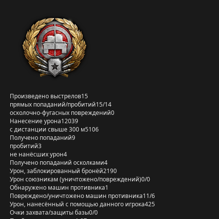
Произведено выстрелов
15
прямых попаданий/пробитий
15/14
осколочно-фугасных повреждений
0
Нанесение урона
12039
с дистанции свыше 300 м
5106
Получено попаданий
9
пробитий
3
не нанёсших урон
4
Получено попаданий осколками
4
Урон, заблокированный бронёй
2190
Урон союзникам (уничтожено/повреждений)
0/0
Обнаружено машин противника
1
Повреждено/уничтожено машин противника
11/6
Урон, нанесённый с помощью данного игрока
425
Очки захвата/защиты базы
0/0