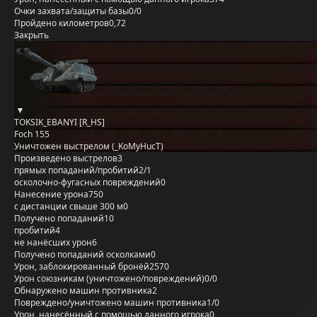
Очки захвата/защиты базы
0/0
Пройдено километров
0,72
Закрыть
TOKSIK_EBANYI [R_HS]
Foch 155
Уничтожен выстрелом (_KoMyHucT)
Произведено выстрелов
3
прямых попаданий/пробитий
2/1
осколочно-фугасных повреждений
0
Нанесение урона
750
с дистанции свыше 300 м
0
Получено попаданий
10
пробитий
4
не нанёсших урон
6
Получено попаданий осколками
0
Урон, заблокированный бронёй
2570
Урон союзникам (уничтожено/повреждений)
0/0
Обнаружено машин противника
2
Повреждено/уничтожено машин противника
1/0
Урон, нанесённый с помощью данного игрока
0