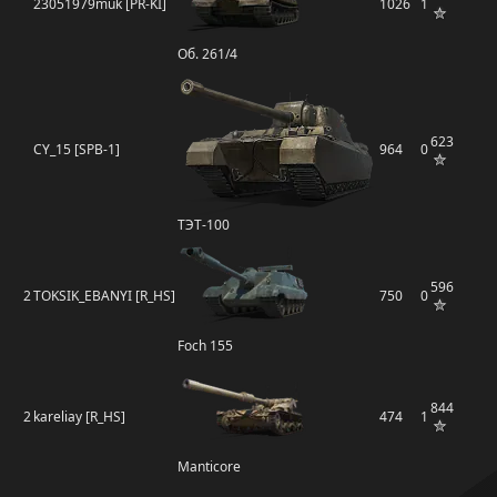
23051979muk [PR-KI]
1026
1
Об. 261/4
623
CY_15 [SPB-1]
964
0
ТЭТ-100
596
2
TOKSIK_EBANYI [R_HS]
750
0
Foch 155
844
2
kareliay [R_HS]
474
1
Manticore