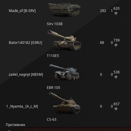
620
Made_of [B-SRV]
292
1
Strv 103B
739
Bator140182 [03RU]
88
0
T110E5
538
za4el_nagnyt [KBSM]
0
0
EBR 105
657
1
_Nyamta_ [A_L_M]
0
0
CS-63
Противник