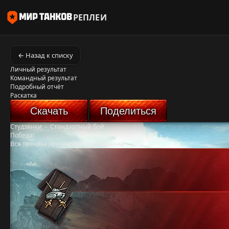
РЕПЛЕИ
← Назад к списку
Личный результат
Командный результат
Подробный отчёт
Раскатка
Скачать
Поделиться
Студзянки
-
Стандартный бой
Победа!
Вся техника противника уничтожена