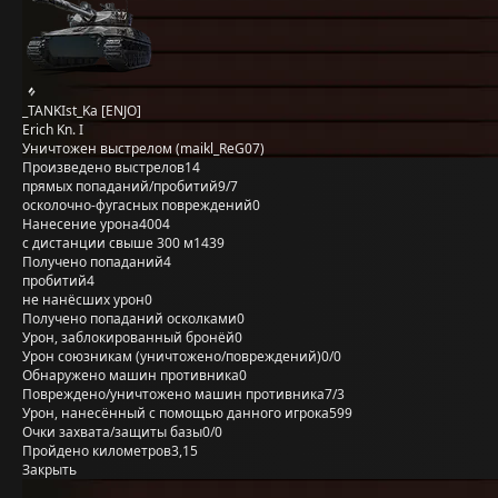
_TANKIst_Ka [ENJO]
Erich Kn. I
Уничтожен выстрелом (maikl_ReG07)
Произведено выстрелов
14
прямых попаданий/пробитий
9/7
осколочно-фугасных повреждений
0
Нанесение урона
4004
с дистанции свыше 300 м
1439
Получено попаданий
4
пробитий
4
не нанёсших урон
0
Получено попаданий осколками
0
Урон, заблокированный бронёй
0
Урон союзникам (уничтожено/повреждений)
0/0
Обнаружено машин противника
0
Повреждено/уничтожено машин противника
7/3
Урон, нанесённый с помощью данного игрока
599
Очки захвата/защиты базы
0/0
Пройдено километров
3,15
Закрыть