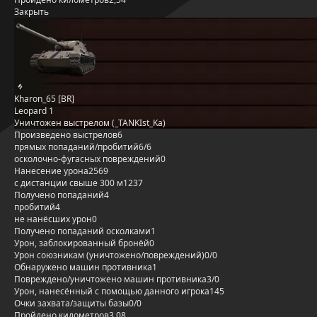
Закрыть
Kharon_65 [BR]
Leopard 1
Уничтожен выстрелом (_TANKIst_Ka)
Произведено выстрелов
6
прямых попаданий/пробитий
6/6
осколочно-фугасных повреждений
0
Нанесение урона
2569
с дистанции свыше 300 м
1237
Получено попаданий
4
пробитий
4
не нанёсших урон
0
Получено попаданий осколками
1
Урон, заблокированный бронёй
0
Урон союзникам (уничтожено/повреждений)
0/0
Обнаружено машин противника
1
Повреждено/уничтожено машин противника
3/0
Урон, нанесённый с помощью данного игрока
145
Очки захвата/защиты базы
0/0
Пройдено километров
3,08