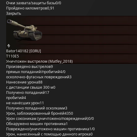
Очки захвата/защиты базы
0/0
Пройдено километров
0,91
Закрыть
Bator140182 [03RU]
T110E5
Уничтожен выстрелом (Matfey_2018)
Произведено выстрелов
9
прямых попаданий/пробитий
4/0
осколочно-фугасных повреждений
3
Нанесение урона
88
с дистанции свыше 300 м
0
Получено попаданий
17
пробитий
4
не нанёсших урон
11
Получено попаданий осколками
3
Урон, заблокированный бронёй
4350
Урон союзникам (уничтожено/повреждений)
0/0
Обнаружено машин противника
1
Повреждено/уничтожено машин противника
1/0
Урон, нанесённый с помощью данного игрока
0