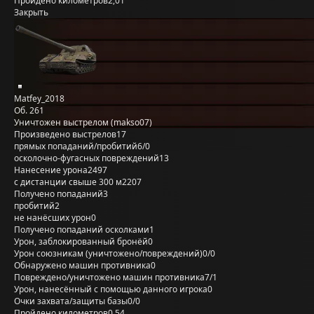
Пройдено километров
2,01
Закрыть
Matfey_2018
Об. 261
Уничтожен выстрелом (makso07)
Произведено выстрелов
17
прямых попаданий/пробитий
6/0
осколочно-фугасных повреждений
13
Нанесение урона
2497
с дистанции свыше 300 м
2207
Получено попаданий
3
пробитий
2
не нанёсших урон
0
Получено попаданий осколками
1
Урон, заблокированный бронёй
0
Урон союзникам (уничтожено/повреждений)
0/0
Обнаружено машин противника
0
Повреждено/уничтожено машин противника
7/1
Урон, нанесённый с помощью данного игрока
0
Очки захвата/защиты базы
0/0
Пройдено километров
0,54