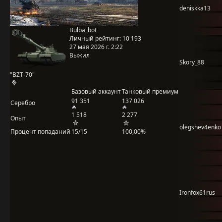
deniskka13
Bulba_bot
Личный рейтинг:
10 193
27 мая 2026 г. 2:22
Выжил
Skory_88
"BZT-70"
Базовый аккаунт
Танковый премиум
91 351
137 026
Серебро
1 518
2 277
Опыт
olegshev4enko
Процент попаданий
15/15
100,00%
Ironfox61rus