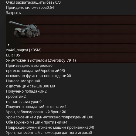
Очки захвата/защиты базы
0/0
Пройдено километров
0,64
Закрыть
za4el_nagnyt [KBSM]
EBR 105
Уничтожен выстрелом (ZveroBoy_79_1)
Произведено выстрелов
0
прямых попаданий/пробитий
0/0
осколочно-фугасных повреждений
0
Нанесение урона
0
с дистанции свыше 300 м
0
Получено попаданий
2
пробитий
2
не нанёсших урон
0
Получено попаданий осколками
1
Урон, заблокированный бронёй
0
Урон союзникам (уничтожено/повреждений)
0/0
Обнаружено машин противника
4
Повреждено/уничтожено машин противника
0/0
Урон, нанесённый с помощью данного игрока
0