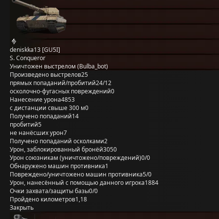
deniskka13 [GU5I]
S. Conqueror
Уничтожен выстрелом (Bulba_bot)
Произведено выстрелов
25
прямых попаданий/пробитий
24/12
осколочно-фугасных повреждений
0
Нанесение урона
4853
с дистанции свыше 300 м
0
Получено попаданий
14
пробитий
5
не нанёсших урон
7
Получено попаданий осколками
2
Урон, заблокированный бронёй
3050
Урон союзникам (уничтожено/повреждений)
0/0
Обнаружено машин противника
1
Повреждено/уничтожено машин противника
5/0
Урон, нанесённый с помощью данного игрока
1884
Очки захвата/защиты базы
0/0
Пройдено километров
1,18
Закрыть