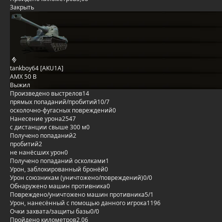
Закрыть
tankboy64 [AKU1A]
AMX 50 B
Выжил
Произведено выстрелов
14
прямых попаданий/пробитий
10/7
осколочно-фугасных повреждений
0
Нанесение урона
2547
с дистанции свыше 300 м
0
Получено попаданий
2
пробитий
2
не нанёсших урон
0
Получено попаданий осколками
1
Урон, заблокированный бронёй
0
Урон союзникам (уничтожено/повреждений)
0/0
Обнаружено машин противника
0
Повреждено/уничтожено машин противника
5/1
Урон, нанесённый с помощью данного игрока
1196
Очки захвата/защиты базы
0/0
Пройдено километров
2,06