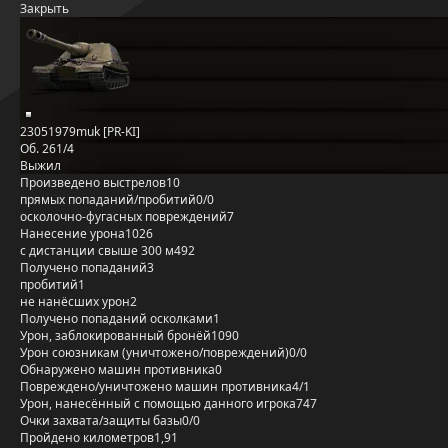
Закрыть
23051979muk [PR-KI]
Об. 261/4
Выжил
Произведено выстрелов
10
прямых попаданий/пробитий
0/0
осколочно-фугасных повреждений
7
Нанесение урона
1026
с дистанции свыше 300 м
492
Получено попаданий
3
пробитий
1
не нанёсших урон
2
Получено попаданий осколками
1
Урон, заблокированный бронёй
1090
Урон союзникам (уничтожено/повреждений)
0/0
Обнаружено машин противника
0
Повреждено/уничтожено машин противника
4/1
Урон, нанесённый с помощью данного игрока
747
Очки захвата/защиты базы
0/0
Пройдено километров
1,91