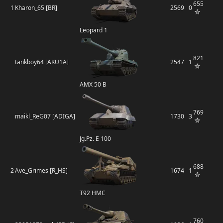
655
1
Kharon_65 [BR]
2569
0
Leopard 1
821
tankboy64 [AKU1A]
2547
1
AMX 50 B
769
maikl_ReG07 [ADIGA]
1730
3
Jg.Pz. E 100
688
2
Ave_Grimes [R_HS]
1674
1
T92 HMC
760