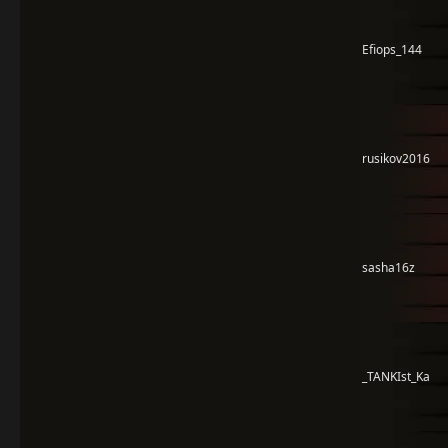
Efiops_144
rusikov2016
sasha16z
_TANKIst_Ka