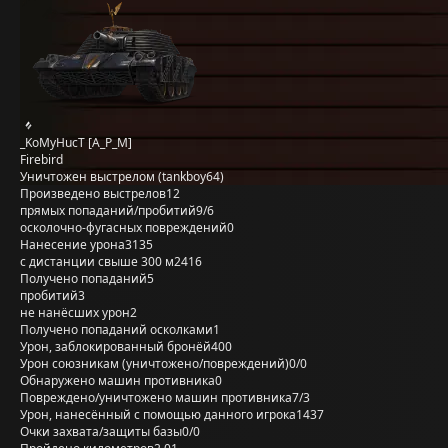
_KoMyHucT [A_P_M]
Firebird
Уничтожен выстрелом (tankboy64)
Произведено выстрелов
12
прямых попаданий/пробитий
9/6
осколочно-фугасных повреждений
0
Нанесение урона
3135
с дистанции свыше 300 м
2416
Получено попаданий
5
пробитий
3
не нанёсших урон
2
Получено попаданий осколками
1
Урон, заблокированный бронёй
400
Урон союзникам (уничтожено/повреждений)
0/0
Обнаружено машин противника
0
Повреждено/уничтожено машин противника
7/3
Урон, нанесённый с помощью данного игрока
1437
Очки захвата/защиты базы
0/0