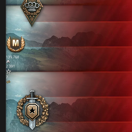
139 768
2 391
7