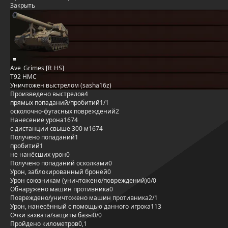
Закрыть
Ave_Grimes [R_HS]
T92 HMC
Уничтожен выстрелом (sasha16z)
Произведено выстрелов
4
прямых попаданий/пробитий
1/1
осколочно-фугасных повреждений
2
Нанесение урона
1674
с дистанции свыше 300 м
1674
Получено попаданий
1
пробитий
1
не нанёсших урон
0
Получено попаданий осколками
0
Урон, заблокированный бронёй
0
Урон союзникам (уничтожено/повреждений)
0/0
Обнаружено машин противника
0
Повреждено/уничтожено машин противника
2/1
Урон, нанесённый с помощью данного игрока
113
Очки захвата/защиты базы
0/0
Пройдено километров
0,1