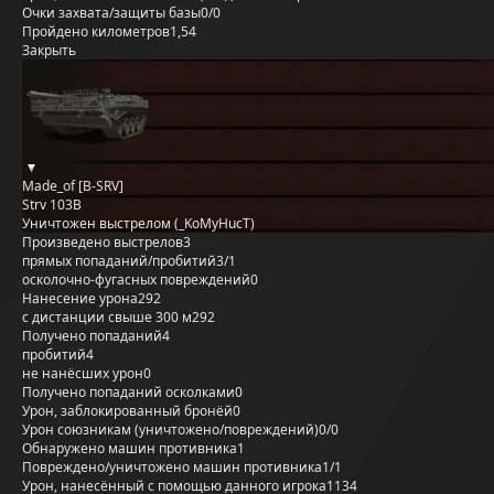
Очки захвата/защиты базы
0/0
Пройдено километров
1,54
Закрыть
Made_of [B-SRV]
Strv 103B
Уничтожен выстрелом (_KoMyHucT)
Произведено выстрелов
3
прямых попаданий/пробитий
3/1
осколочно-фугасных повреждений
0
Нанесение урона
292
с дистанции свыше 300 м
292
Получено попаданий
4
пробитий
4
не нанёсших урон
0
Получено попаданий осколками
0
Урон, заблокированный бронёй
0
Урон союзникам (уничтожено/повреждений)
0/0
Обнаружено машин противника
1
Повреждено/уничтожено машин противника
1/1
Урон, нанесённый с помощью данного игрока
1134