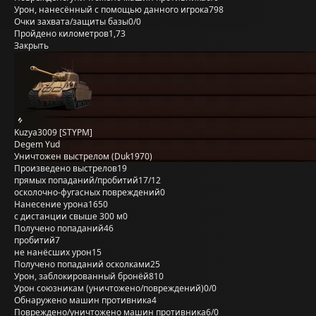
Урон, нанесённый с помощью данного игрока
798
Очки захвата/защиты базы
0/0
Пройдено километров
1,73
Закрыть
Kuzya3009 [STYPM]
Degem Yud
Уничтожен выстрелом (Duk1970)
Произведено выстрелов
19
прямых попаданий/пробитий
17/12
осколочно-фугасных повреждений
0
Нанесение урона
1650
с дистанции свыше 300 м
0
Получено попаданий
46
пробитий
7
не нанёсших урон
15
Получено попаданий осколками
25
Урон, заблокированный бронёй
810
Урон союзникам (уничтожено/повреждений)
0/0
Обнаружено машин противника
4
Повреждено/уничтожено машин противника
6/0