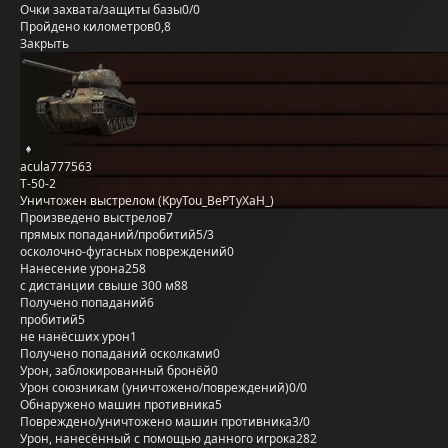
Очки захвата/защиты базы
0/0
Пройдено километров
0,8
Закрыть
acula777563
Т-50-2
Уничтожен выстрелом (KpyTou_BePTyXaH_)
Произведено выстрелов
7
прямых попаданий/пробитий
5/3
осколочно-фугасных повреждений
0
Нанесение урона
258
с дистанции свыше 300 м
88
Получено попаданий
6
пробитий
5
не нанёсших урон
1
Получено попаданий осколками
0
Урон, заблокированный бронёй
0
Урон союзникам (уничтожено/повреждений)
0/0
Обнаружено машин противника
5
Повреждено/уничтожено машин противника
3/0
Урон, нанесённый с помощью данного игрока
282