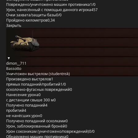
Повреждено/уничтожено машин противника
1/0
Урон, нанесённый с помощью данного игрока
457
Очки захвата/защиты базы
0/0
Пройдено километров
0,34
Закрыть
dimon__711
Bassotto
Уничтожен выстрелом (studentnsk)
Произведено выстрелов
1
прямых попаданий/пробитий
1/0
осколочно-фугасных повреждений
0
Нанесение урона
0
с дистанции свыше 300 м
0
Получено попаданий
4
пробитий
4
не нанёсших урон
0
Получено попаданий осколками
0
Урон, заблокированный бронёй
0
Урон союзникам (уничтожено/повреждений)
0/0
Обнаружено машин противника
0