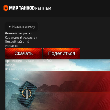
РЕПЛЕИ
← Назад к списку
Личный результат
Командный результат
Подробный отчёт
Раскатка
Скачать
Поделиться
Провинция
-
Стандартный бой
Победа!
Вся техника противника уничтожена