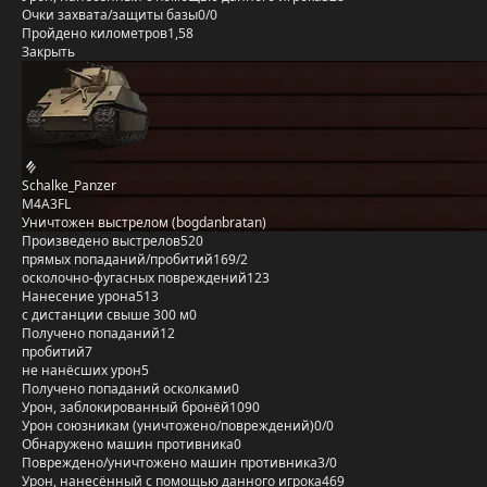
Очки захвата/защиты базы
0/0
Пройдено километров
1,58
Закрыть
Schalke_Panzer
M4A3FL
Уничтожен выстрелом (bogdanbratan)
Произведено выстрелов
520
прямых попаданий/пробитий
169/2
осколочно-фугасных повреждений
123
Нанесение урона
513
с дистанции свыше 300 м
0
Получено попаданий
12
пробитий
7
не нанёсших урон
5
Получено попаданий осколками
0
Урон, заблокированный бронёй
1090
Урон союзникам (уничтожено/повреждений)
0/0
Обнаружено машин противника
0
Повреждено/уничтожено машин противника
3/0
Урон, нанесённый с помощью данного игрока
469