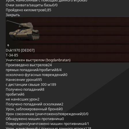
Урон, нанесённый с помощью данного игрока
0
Очки захвата/защиты базы
0/0
Пройдено километров
0,85
Закрыть
Duk1970 [DED07]
Т-34-85
Уничтожен выстрелом (bogdanbratan)
Произведено выстрелов
24
прямых попаданий/пробитий
8/4
осколочно-фугасных повреждений
0
Нанесение урона
695
с дистанции свыше 300 м
189
Получено попаданий
8
пробитий
6
не нанёсших урон
2
Получено попаданий осколками
2
Урон, заблокированный бронёй
0
Урон союзникам (уничтожено/повреждений)
0/0
Обнаружено машин противника
0
Повреждено/уничтожено машин противника
4/1
Урон, нанесённый с помощью данного игрока
128