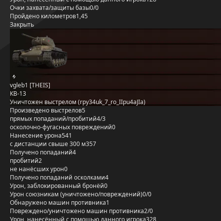
Очки захвата/защиты базы
0/0
Пройдено километров
1,45
Закрыть
vgleb1 [THEIS]
КВ-13
Уничтожен выстрелом (rpy34uk_7_ro_IIpu4aJIa)
Произведено выстрелов
5
прямых попаданий/пробитий
4/3
осколочно-фугасных повреждений
0
Нанесение урона
541
с дистанции свыше 300 м
357
Получено попаданий
4
пробитий
2
не нанёсших урон
0
Получено попаданий осколками
4
Урон, заблокированный бронёй
0
Урон союзникам (уничтожено/повреждений)
0/0
Обнаружено машин противника
1
Повреждено/уничтожено машин противника
2/0
Урон, нанесённый с помощью данного игрока
328