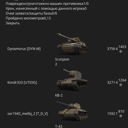
Повреждено/уничтожено машин противника
1/0
Урон, нанесённый с помощью данного игрока
0
Очки захвата/защиты базы
0/0
Пройдено километров
0,15
Закрыть
1403
Dynamorus [DYN-M]
3756
4
Scorpion
2
1264
Kondr333 [UTIOG]
3271
4
КВ-2
810
ser1945_metkij_2 [T_D_V]
1592
1
Т-43