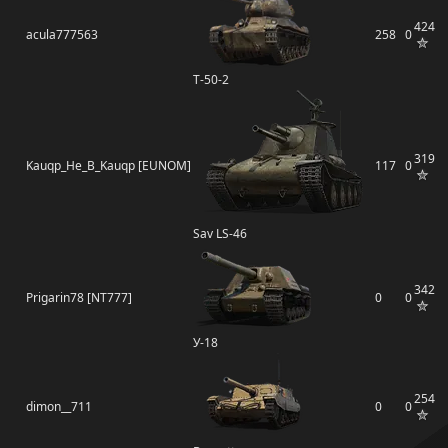
424
acula777563
258
0
Т-50-2
319
Kauqp_He_B_Kauqp [EUNOM]
117
0
Sav LS-46
342
Prigarin78 [NT777]
0
0
У-18
254
dimon__711
0
0