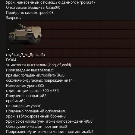
Урон, нанесённый с помощью данного игрока
347
Очки захвата/защиты базы
0/0
Пройдено километров
0,08
Закрыть
rpy34uk_7_ro_IIpu4aJIa
FV304
Уничтожен выстрелом (king_of_wold)
Произведено выстрелов
25
прямых попаданий/пробитий
6/0
осколочно-фугасных повреждений
14
Нанесение урона
835
с дистанции свыше 300 м
835
Получено попаданий
2
пробитий
2
не нанёсших урон
0
Получено попаданий осколками
0
Урон, заблокированный бронёй
0
Урон союзникам (уничтожено/повреждений)
0/0
Обнаружено машин противника
0
Повреждено/уничтожено машин противника
3/2