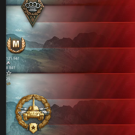
121 941
8 841
25