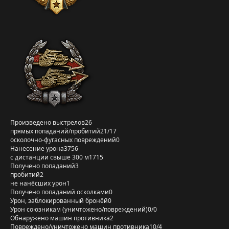
Произведено выстрелов
26
прямых попаданий/пробитий
21/17
осколочно-фугасных повреждений
0
Нанесение урона
3756
с дистанции свыше 300 м
1715
Получено попаданий
3
пробитий
2
не нанёсших урон
1
Получено попаданий осколками
0
Урон, заблокированный бронёй
0
Урон союзникам (уничтожено/повреждений)
0/0
Обнаружено машин противника
2
Повреждено/уничтожено машин противника
10/4