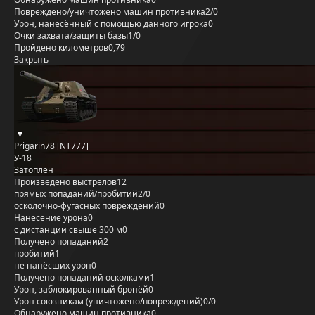
Повреждено/уничтожено машин противника
2/0
Урон, нанесённый с помощью данного игрока
0
Очки захвата/защиты базы
1/0
Пройдено километров
0,79
Закрыть
Prigarin78 [NT777]
У-18
Затоплен
Произведено выстрелов
12
прямых попаданий/пробитий
2/0
осколочно-фугасных повреждений
0
Нанесение урона
0
с дистанции свыше 300 м
0
Получено попаданий
2
пробитий
1
не нанёсших урон
0
Получено попаданий осколками
1
Урон, заблокированный бронёй
0
Урон союзникам (уничтожено/повреждений)
0/0
Обнаружено машин противника
0