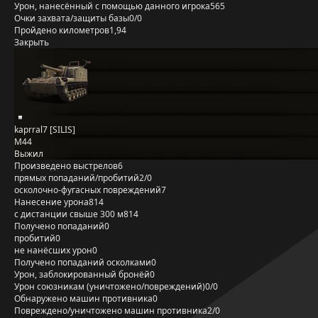
Урон, нанесённый с помощью данного игрока
565
Очки захвата/защиты базы
0/0
Пройдено километров
1,94
Закрыть
kaprral7 [SILIS]
M44
Выжил
Произведено выстрелов
6
прямых попаданий/пробитий
2/0
осколочно-фугасных повреждений
7
Нанесение урона
814
с дистанции свыше 300 м
814
Получено попаданий
0
пробитий
0
не нанёсших урон
0
Получено попаданий осколками
0
Урон, заблокированный бронёй
0
Урон союзникам (уничтожено/повреждений)
0/0
Обнаружено машин противника
0
Повреждено/уничтожено машин противника
2/0