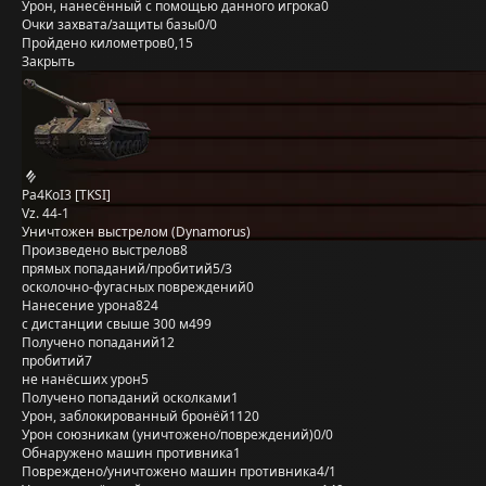
Урон, нанесённый с помощью данного игрока
0
Очки захвата/защиты базы
0/0
Пройдено километров
0,15
Закрыть
Pa4KoI3 [TKSI]
Vz. 44-1
Уничтожен выстрелом (Dynamorus)
Произведено выстрелов
8
прямых попаданий/пробитий
5/3
осколочно-фугасных повреждений
0
Нанесение урона
824
с дистанции свыше 300 м
499
Получено попаданий
12
пробитий
7
не нанёсших урон
5
Получено попаданий осколками
1
Урон, заблокированный бронёй
1120
Урон союзникам (уничтожено/повреждений)
0/0
Обнаружено машин противника
1
Повреждено/уничтожено машин противника
4/1