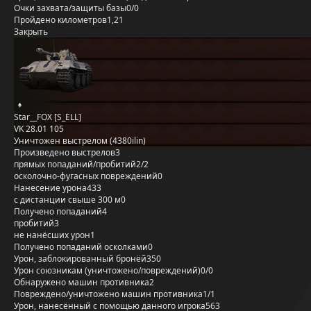
Очки захвата/защиты базы
0/0
Пройдено километров
1,21
Закрыть
Star__FOX [S_ELL]
VK 28.01 105
Уничтожен выстрелом (4380ilin)
Произведено выстрелов
3
прямых попаданий/пробитий
2/2
осколочно-фугасных повреждений
0
Нанесение урона
433
с дистанции свыше 300 м
0
Получено попаданий
4
пробитий
3
не нанёсших урон
1
Получено попаданий осколками
0
Урон, заблокированный бронёй
350
Урон союзникам (уничтожено/повреждений)
0/0
Обнаружено машин противника
2
Повреждено/уничтожено машин противника
1/1
Урон, нанесённый с помощью данного игрока
563