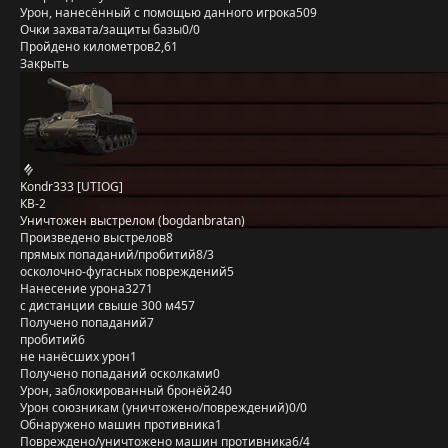
Урон, нанесённый с помощью данного игрока
509
Очки захвата/защиты базы
0/0
Пройдено километров
2,61
Закрыть
Kondr333 [UTIOG]
КВ-2
Уничтожен выстрелом (bogdanbratan)
Произведено выстрелов
8
прямых попаданий/пробитий
8/3
осколочно-фугасных повреждений
5
Нанесение урона
3271
с дистанции свыше 300 м
457
Получено попаданий
7
пробитий
6
не нанёсших урон
1
Получено попаданий осколками
0
Урон, заблокированный бронёй
240
Урон союзникам (уничтожено/повреждений)
0/0
Обнаружено машин противника
1
Повреждено/уничтожено машин противника
6/4