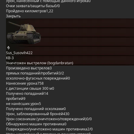
Урон, нанесённый с помощью данного игрока
0
Очки захвата/защиты базы
0/0
Пройдено километров
1,22
Закрыть
Sus_Susovih422
КВ-3
Уничтожен выстрелом (bogdanbratan)
Произведено выстрелов
3
прямых попаданий/пробитий
3/2
осколочно-фугасных повреждений
0
Нанесение урона
758
с дистанции свыше 300 м
0
Получено попаданий
14
пробитий
9
не нанёсших урон
5
Получено попаданий осколками
0
Урон, заблокированный бронёй
430
Урон союзникам (уничтожено/повреждений)
0/0
Обнаружено машин противника
0
Повреждено/уничтожено машин противника
2/0