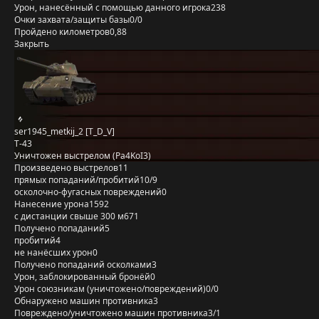
Урон, нанесённый с помощью данного игрока
238
Очки захвата/защиты базы
0/0
Пройдено километров
0,88
Закрыть
ser1945_metkij_2 [T_D_V]
Т-43
Уничтожен выстрелом (Pa4KoI3)
Произведено выстрелов
11
прямых попаданий/пробитий
10/9
осколочно-фугасных повреждений
0
Нанесение урона
1592
с дистанции свыше 300 м
671
Получено попаданий
5
пробитий
4
не нанёсших урон
0
Получено попаданий осколками
3
Урон, заблокированный бронёй
0
Урон союзникам (уничтожено/повреждений)
0/0
Обнаружено машин противника
3
Повреждено/уничтожено машин противника
3/1