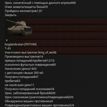
Урон, нанесённый с помощью данного игрока
468
Очки захвата/защиты базы
0/0
Пройдено километров
1,81
Закрыть
bogdanbratan [PDTHM]
Т-43
Уничтожен выстрелом (king_of_wold)
Произведено выстрелов
14
прямых попаданий/пробитий
12/10
осколочно-фугасных повреждений
0
Нанесение урона
1443
с дистанции свыше 300 м
0
Получено попаданий
47
пробитий
3
не нанёсших урон
11
Получено попаданий осколками
34
Урон, заблокированный бронёй
600
Урон союзникам (уничтожено/повреждений)
0/0
Обнаружено машин противника
0
Повреждено/уничтожено машин противника
5/4