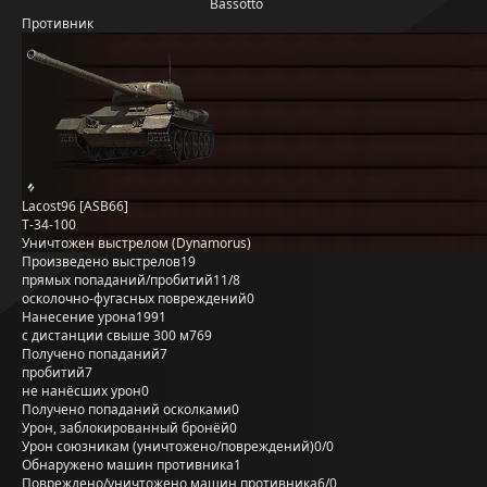
Bassotto
Противник
Lacost96 [ASB66]
Т-34-100
Уничтожен выстрелом (Dynamorus)
Произведено выстрелов
19
прямых попаданий/пробитий
11/8
осколочно-фугасных повреждений
0
Нанесение урона
1991
с дистанции свыше 300 м
769
Получено попаданий
7
пробитий
7
не нанёсших урон
0
Получено попаданий осколками
0
Урон, заблокированный бронёй
0
Урон союзникам (уничтожено/повреждений)
0/0
Обнаружено машин противника
1
Повреждено/уничтожено машин противника
6/0