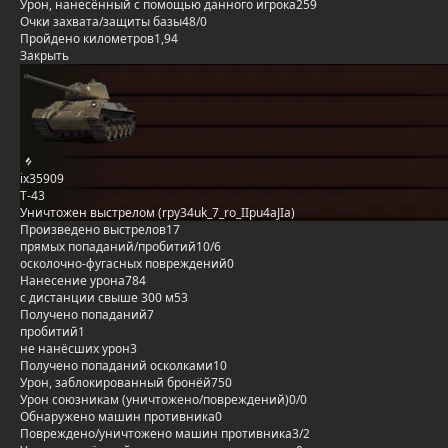
Урон, нанесённый с помощью данного игрока
259
Очки захвата/защиты базы
48/0
Пройдено километров
1,94
Закрыть
ix35909
Т-43
Уничтожен выстрелом (rpy34uk_7_ro_IIpu4aJIa)
Произведено выстрелов
17
прямых попаданий/пробитий
10/6
осколочно-фугасных повреждений
0
Нанесение урона
784
с дистанции свыше 300 м
53
Получено попаданий
7
пробитий
1
не нанёсших урон
3
Получено попаданий осколками
10
Урон, заблокированный бронёй
750
Урон союзникам (уничтожено/повреждений)
0/0
Обнаружено машин противника
0
Повреждено/уничтожено машин противника
3/2