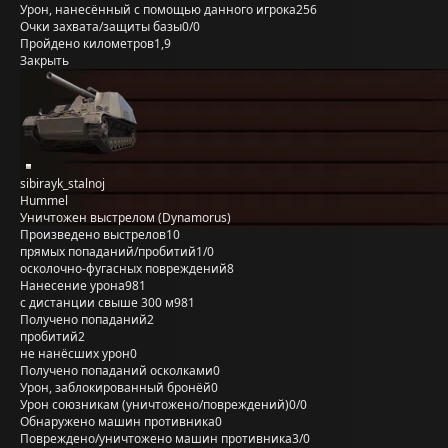
Урон, нанесённый с помощью данного игрока
256
Очки захвата/защиты базы
0/0
Пройдено километров
1,9
Закрыть
sibirayk_stalnoj
Hummel
Уничтожен выстрелом (Dynamorus)
Произведено выстрелов
10
прямых попаданий/пробитий
1/0
осколочно-фугасных повреждений
8
Нанесение урона
981
с дистанции свыше 300 м
981
Получено попаданий
2
пробитий
2
не нанёсших урон
0
Получено попаданий осколками
0
Урон, заблокированный бронёй
0
Урон союзникам (уничтожено/повреждений)
0/0
Обнаружено машин противника
0
Повреждено/уничтожено машин противника
3/0