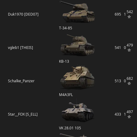
542
Duk1970 [DED07]
695
1
Т-34-85
479
vgleb1 [THEIS]
541
0
КВ-13
682
Schalke_Panzer
513
0
M4A3FL
497
Star__FOX [S_ELL]
433
1
VK 28.01 105