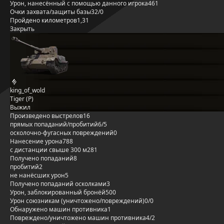
Урон, нанесённый с помощью данного игрока
461
Очки захвата/защиты базы
32/0
Пройдено километров
1,31
Закрыть
king_of_wold
Tiger (P)
Выжил
Произведено выстрелов
16
прямых попаданий/пробитий
6/5
осколочно-фугасных повреждений
0
Нанесение урона
788
с дистанции свыше 300 м
281
Получено попаданий
8
пробитий
2
не нанёсших урон
5
Получено попаданий осколками
3
Урон, заблокированный бронёй
500
Урон союзникам (уничтожено/повреждений)
0/0
Обнаружено машин противника
1
Повреждено/уничтожено машин противника
4/2