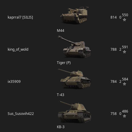
550
kaprral7 [SILIS]
814
0
M44
591
king_of_wold
788
2
Tiger (P)
584
ix35909
784
2
Т-43
486
Sus_Susovih422
758
0
КВ-3