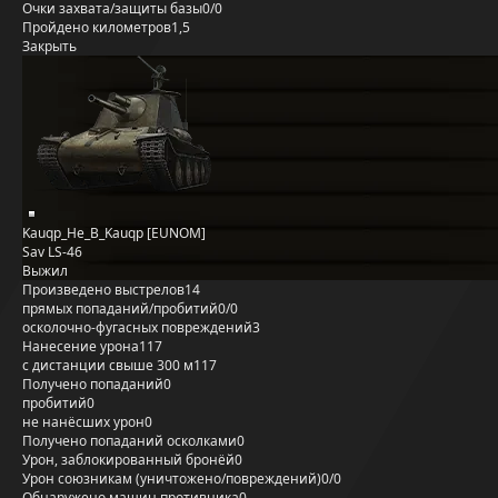
Очки захвата/защиты базы
0/0
Пройдено километров
1,5
Закрыть
Kauqp_He_B_Kauqp [EUNOM]
Sav LS-46
Выжил
Произведено выстрелов
14
прямых попаданий/пробитий
0/0
осколочно-фугасных повреждений
3
Нанесение урона
117
с дистанции свыше 300 м
117
Получено попаданий
0
пробитий
0
не нанёсших урон
0
Получено попаданий осколками
0
Урон, заблокированный бронёй
0
Урон союзникам (уничтожено/повреждений)
0/0
Обнаружено машин противника
0