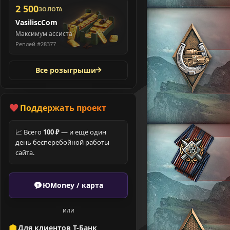
2 500
ЗОЛОТА
VasiliscCom
Максимум ассиста
Реплей #28377
Все розыгрыши
Поддержать проект
📈 Всего
100 ₽
— и ещё один
день бесперебойной работы
сайта.
ЮMoney / карта
или
Для клиентов Т-Банк