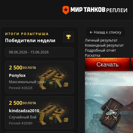
РЕПЛЕИ
← Назад к списку
ИТОГИ РОЗЫГРЫША
Победители недели
Личный результат
Командный результат
Подробный отчёт
08.06.2026 - 15.06.2026
Раскатка
Скачать
2 500
ЗОЛОТА
Перевал
-
Стандартный б
Ponylox
Победа!
Максимальный урон
Вся техника противника у
Реплей #28228
2 500
ЗОЛОТА
kindzadza2010
Случайный бой
Реплей #28389