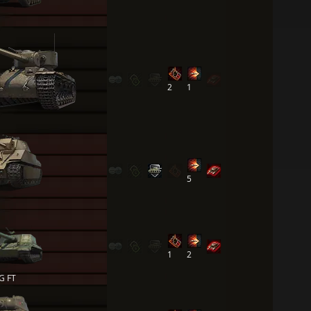
2
1
5
1
2
G FT