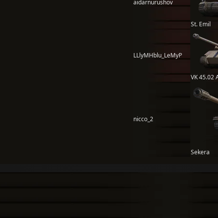
aidarnurushov
St. Emil
LLlyMHblu_LeMyP
VK 45.02 
nicco_2
Sekera