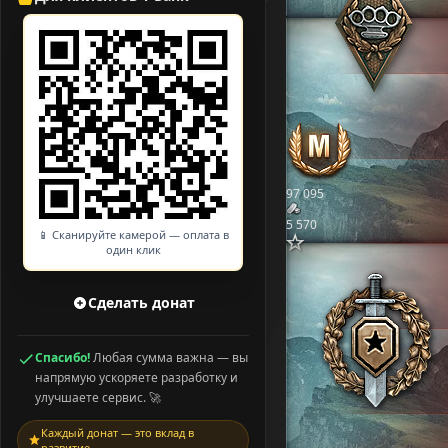
97 095
5 570
📱 Сканируйте камерой — оплата в
один клик
Сделать донат
Спасибо!
Любая сумма важна — вы
напрямую ускоряете разработку и
улучшаете сервис. 🚀
Каждый донат — это вклад в
развитие