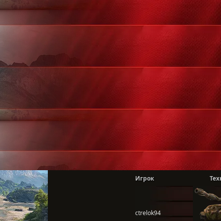
Игрок
Тех
ctrelok94