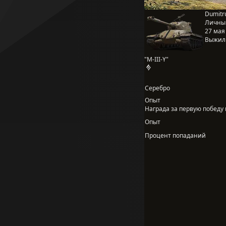
Dumitr
Личны
27 мая 
Выжил
"M-III-Y"
Серебро
Опыт
Награда за первую победу в
Опыт
Процент попаданий