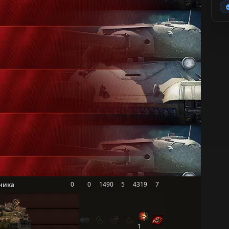
0
0
1490
5
4319
7
ника
1