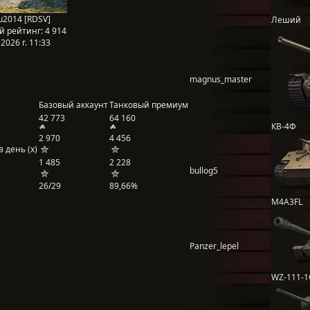
u2014 [RDSV]
Леший
й рейтинг:
4 914
2026 г. 11:33
magnus_master
Базовый аккаунт
Танковый премиум
42 773
64 160
КВ-4Ф
2 970
4 456
 день (x)
1 485
2 228
bullog5
26/29
89,66%
M4A3FL
Panzer_lepel
WZ-111-1