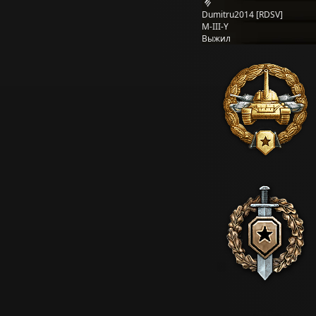
Dumitru2014 [RDSV]
M-III-Y
Выжил