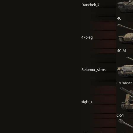
Danchek_7
ИС
47oleg
ИС-М
Belomor_slims
Crusader
sigi1_1
С-51