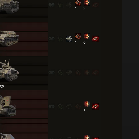
1
2
1
6
 SP
1