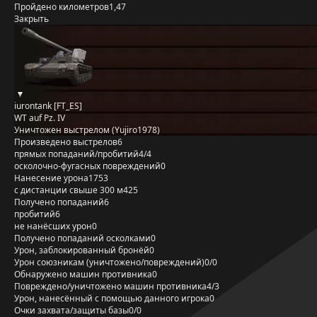
Пройдено километров
1,47
Закрыть
iurontank [FT_ES]
WT auf Pz. IV
Уничтожен выстрелом (Yujiro1978)
Произведено выстрелов
6
прямых попаданий/пробитий
4/4
осколочно-фугасных повреждений
0
Нанесение урона
1753
с дистанции свыше 300 м
425
Получено попаданий
6
пробитий
6
не нанёсших урон
0
Получено попаданий осколками
0
Урон, заблокированный бронёй
0
Урон союзникам (уничтожено/повреждений)
0/0
Обнаружено машин противника
0
Повреждено/уничтожено машин противника
4/3
Урон, нанесённый с помощью данного игрока
0
Очки захвата/защиты базы
0/0