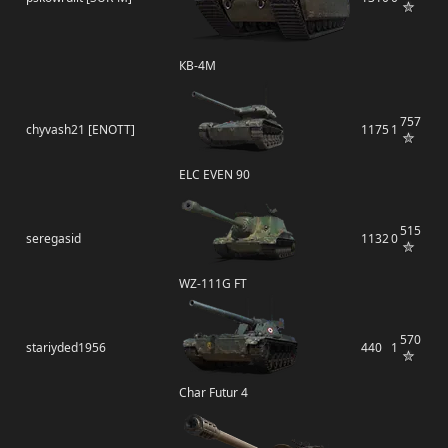
КВ-4М
757
chyvash21 [ENOTT]
1175
1
ELC EVEN 90
515
seregasid
1132
0
WZ-111G FT
570
stariyded1956
440
1
Char Futur 4