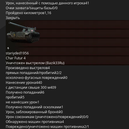
Урон, нанесённый с помощью данного игрока
41
Очки захвата/защиты базы
0/0
Пройдено километров
1,16
Закрыть
stariyded1956
Char Futur 4
Уничтожен выстрелом (Bazik33Ru)
Произведено выстрелов
4
прямых попаданий/пробитий
2/2
осколочно-фугасных повреждений
0
Нанесение урона
440
с дистанции свыше 300 м
409
Получено попаданий
6
пробитий
5
не нанёсших урон
1
Получено попаданий осколками
1
Урон, заблокированный бронёй
0
Урон союзникам (уничтожено/повреждений)
0/0
Обнаружено машин противника
4
Повреждено/уничтожено машин противника
2/1