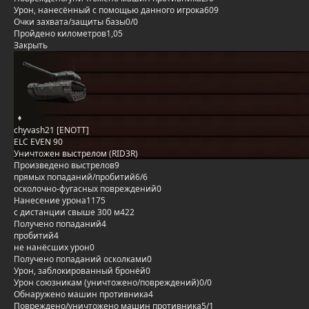
Урон, нанесённый с помощью данного игрока
609
Очки захвата/защиты базы
0/0
Пройдено километров
1,05
Закрыть
chyvash21 [ENOTT]
ELC EVEN 90
Уничтожен выстрелом (RID3R)
Произведено выстрелов
9
прямых попаданий/пробитий
6/6
осколочно-фугасных повреждений
0
Нанесение урона
1175
с дистанции свыше 300 м
422
Получено попаданий
4
пробитий
4
не нанёсших урон
0
Получено попаданий осколками
0
Урон, заблокированный бронёй
0
Урон союзникам (уничтожено/повреждений)
0/0
Обнаружено машин противника
4
Повреждено/уничтожено машин противника
5/1