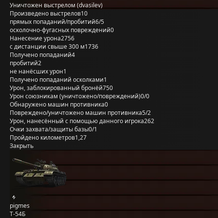
Уничтожен выстрелом (dvasilev)
Произведено выстрелов
10
прямых попаданий/пробитий
6/5
осколочно-фугасных повреждений
0
Нанесение урона
2756
с дистанции свыше 300 м
1736
Получено попаданий
4
пробитий
2
не нанёсших урон
1
Получено попаданий осколками
1
Урон, заблокированный бронёй
750
Урон союзникам (уничтожено/повреждений)
0/0
Обнаружено машин противника
0
Повреждено/уничтожено машин противника
5/2
Урон, нанесённый с помощью данного игрока
262
Очки захвата/защиты базы
0/1
Пройдено километров
1,27
Закрыть
pigmes
Т-54Б