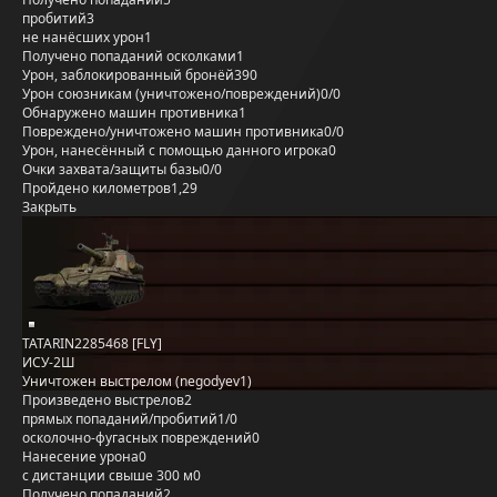
пробитий
3
не нанёсших урон
1
Получено попаданий осколками
1
Урон, заблокированный бронёй
390
Урон союзникам (уничтожено/повреждений)
0/0
Обнаружено машин противника
1
Повреждено/уничтожено машин противника
0/0
Урон, нанесённый с помощью данного игрока
0
Очки захвата/защиты базы
0/0
Пройдено километров
1,29
Закрыть
TATARIN2285468 [FLY]
ИСУ-2Ш
Уничтожен выстрелом (negodyev1)
Произведено выстрелов
2
прямых попаданий/пробитий
1/0
осколочно-фугасных повреждений
0
Нанесение урона
0
с дистанции свыше 300 м
0
Получено попаданий
2