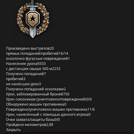
Произведено выстрелов
20
прямых попаданий/пробитий
16/14
осколочно-фугасных повреждений
1
Нанесение урона
9333
с дистанции свыше 300 м
2233
Получено попаданий
7
пробитий
3
не нанёсших урон
3
Получено попаданий осколками
2
Урон, заблокированный бронёй
750
Урон союзникам (уничтожено/повреждений)
0/0
Обнаружено машин противника
0
Повреждено/уничтожено машин противника
11/6
Урон, нанесённый с помощью данного игрока
0
Очки захвата/защиты базы
0/0
Пройдено километров
2,88
Закрыть