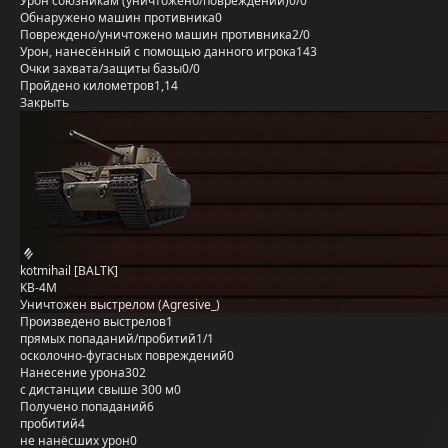
Урон союзникам (уничтожено/повреждений)
0/0
Обнаружено машин противника
0
Повреждено/уничтожено машин противника
2/0
Урон, нанесённый с помощью данного игрока
143
Очки захвата/защиты базы
0/0
Пройдено километров
1,14
Закрыть
kotmihail [BALTK]
КВ-4М
Уничтожен выстрелом (Agresive_)
Произведено выстрелов
1
прямых попаданий/пробитий
1/1
осколочно-фугасных повреждений
0
Нанесение урона
302
с дистанции свыше 300 м
0
Получено попаданий
6
пробитий
4
не нанёсших урон
0