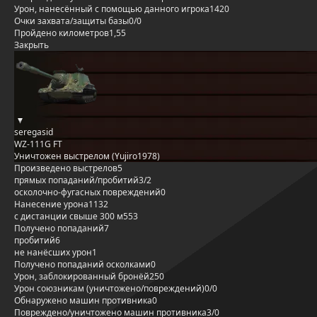
Урон, нанесённый с помощью данного игрока
1420
Очки захвата/защиты базы
0/0
Пройдено километров
1,55
Закрыть
seregasid
WZ-111G FT
Уничтожен выстрелом (Yujiro1978)
Произведено выстрелов
5
прямых попаданий/пробитий
3/2
осколочно-фугасных повреждений
0
Нанесение урона
1132
с дистанции свыше 300 м
553
Получено попаданий
7
пробитий
6
не нанёсших урон
1
Получено попаданий осколками
0
Урон, заблокированный бронёй
250
Урон союзникам (уничтожено/повреждений)
0/0
Обнаружено машин противника
0
Повреждено/уничтожено машин противника
3/0