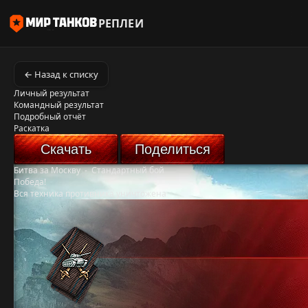
РЕПЛЕИ
← Назад к списку
Личный результат
Командный результат
Подробный отчёт
Раскатка
Скачать
Поделиться
Битва за Москву
-
Стандартный бой
Победа!
Вся техника противника уничтожена