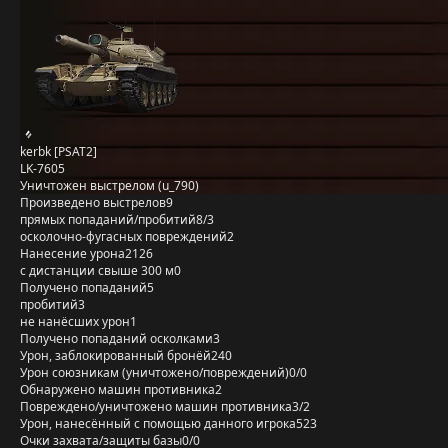
kerbk [PSAT2]
LK-7605
Уничтожен выстрелом (u_790)
Произведено выстрелов
9
прямых попаданий/пробитий
8/3
осколочно-фугасных повреждений
2
Нанесение урона
2126
с дистанции свыше 300 м
0
Получено попаданий
5
пробитий
3
не нанёсших урон
1
Получено попаданий осколками
3
Урон, заблокированный бронёй
240
Урон союзникам (уничтожено/повреждений)
0/0
Обнаружено машин противника
2
Повреждено/уничтожено машин противника
3/2
Урон, нанесённый с помощью данного игрока
523
Очки захвата/защиты базы
0/0