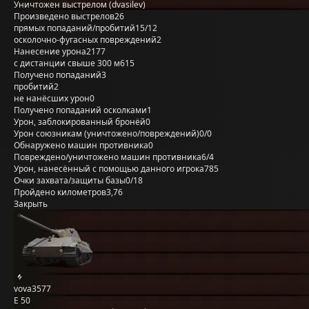
Уничтожен выстрелом (dvasilev)
Произведено выстрелов
26
прямых попаданий/пробитий
15/12
осколочно-фугасных повреждений
2
Нанесение урона
2177
с дистанции свыше 300 м
615
Получено попаданий
3
пробитий
2
не нанёсших урон
0
Получено попаданий осколками
1
Урон, заблокированный бронёй
0
Урон союзникам (уничтожено/повреждений)
0/0
Обнаружено машин противника
0
Повреждено/уничтожено машин противника
6/4
Урон, нанесённый с помощью данного игрока
785
Очки захвата/защиты базы
0/18
Пройдено километров
3,76
Закрыть
vova3577
E 50