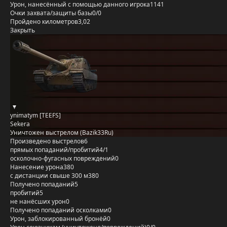
Урон, нанесённый с помощью данного игрока
1141
Очки захвата/защиты базы
0/0
Пройдено километров
3,02
Закрыть
ynimatym [TEEFS]
Sekera
Уничтожен выстрелом (Bazik33Ru)
Произведено выстрелов
6
прямых попаданий/пробитий
4/1
осколочно-фугасных повреждений
0
Нанесение урона
380
с дистанции свыше 300 м
380
Получено попаданий
5
пробитий
5
не нанёсших урон
0
Получено попаданий осколками
0
Урон, заблокированный бронёй
0