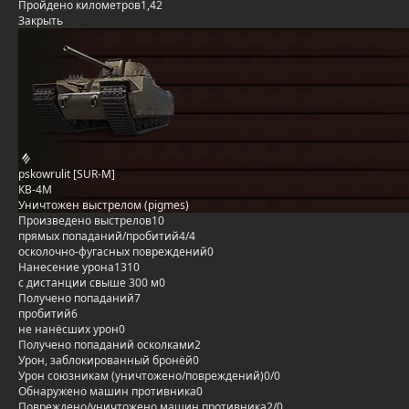
Пройдено километров
1,42
Закрыть
pskowrulit [SUR-M]
КВ-4М
Уничтожен выстрелом (pigmes)
Произведено выстрелов
10
прямых попаданий/пробитий
4/4
осколочно-фугасных повреждений
0
Нанесение урона
1310
с дистанции свыше 300 м
0
Получено попаданий
7
пробитий
6
не нанёсших урон
0
Получено попаданий осколками
2
Урон, заблокированный бронёй
0
Урон союзникам (уничтожено/повреждений)
0/0
Обнаружено машин противника
0
Повреждено/уничтожено машин противника
2/0