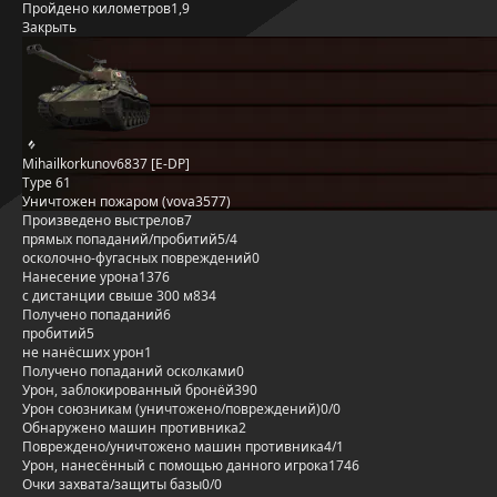
Пройдено километров
1,9
Закрыть
Mihailkorkunov6837 [E-DP]
Type 61
Уничтожен пожаром (vova3577)
Произведено выстрелов
7
прямых попаданий/пробитий
5/4
осколочно-фугасных повреждений
0
Нанесение урона
1376
с дистанции свыше 300 м
834
Получено попаданий
6
пробитий
5
не нанёсших урон
1
Получено попаданий осколками
0
Урон, заблокированный бронёй
390
Урон союзникам (уничтожено/повреждений)
0/0
Обнаружено машин противника
2
Повреждено/уничтожено машин противника
4/1
Урон, нанесённый с помощью данного игрока
1746
Очки захвата/защиты базы
0/0