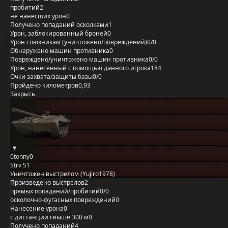
пробитий
2
не нанёсших урон
0
Получено попаданий осколками
1
Урон, заблокированный бронёй
0
Урон союзникам (уничтожено/повреждений)
0/0
Обнаружено машин противника
0
Повреждено/уничтожено машин противника
0/0
Урон, нанесённый с помощью данного игрока
184
Очки захвата/защиты базы
0/0
Пройдено километров
0,93
Закрыть
0tonny0
Strv S1
Уничтожен выстрелом (Yujiro1978)
Произведено выстрелов
2
прямых попаданий/пробитий
0/0
осколочно-фугасных повреждений
0
Нанесение урона
0
с дистанции свыше 300 м
0
Получено попаданий
4