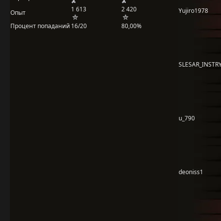
1 613
2 420
Yujiro1978
Опыт
Процент попаданий
16/20
80,00%
SLESAR_INSTR
u_790
deoniss1