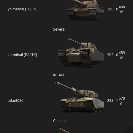
488
ynimatym [TEEFS]
380
0
Sekera
459
kotmihail [BALTK]
302
0
КВ-4М
570
atlant080
238
1
Celestial