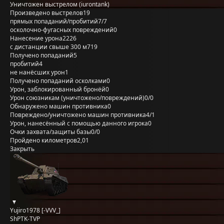
Уничтожен выстрелом (iurontank)
Произведено выстрелов
19
прямых попаданий/пробитий
7/7
осколочно-фугасных повреждений
0
Нанесение урона
2226
с дистанции свыше 300 м
719
Получено попаданий
5
пробитий
4
не нанёсших урон
1
Получено попаданий осколками
0
Урон, заблокированный бронёй
0
Урон союзникам (уничтожено/повреждений)
0/0
Обнаружено машин противника
0
Повреждено/уничтожено машин противника
4/1
Урон, нанесённый с помощью данного игрока
0
Очки захвата/защиты базы
0/0
Пройдено километров
2,01
Закрыть
Yujiro1978 [-VVV_]
ShPTK-TVP