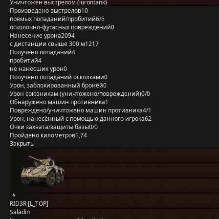
Уничтожен выстрелом (iurontank)
Произведено выстрелов
10
прямых попаданий/пробитий
6/5
осколочно-фугасных повреждений
0
Нанесение урона
2094
с дистанции свыше 300 м
1217
Получено попаданий
4
пробитий
4
не нанёсших урон
0
Получено попаданий осколками
0
Урон, заблокированный бронёй
0
Урон союзникам (уничтожено/повреждений)
0/0
Обнаружено машин противника
1
Повреждено/уничтожено машин противника
4/1
Урон, нанесённый с помощью данного игрока
62
Очки захвата/защиты базы
0/0
Пройдено километров
1,74
Закрыть
RID3R [L_TOP]
Saladin