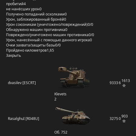
пробитий
4
не нанёсших урон
0
Получено попаданий осколками
0
Урон, заблокированный бронёй
0
Урон союзникам (уничтожено/повреждений)
0/0
Обнаружено машин противника
0
Повреждено/уничтожено машин противника
0/0
Урон, нанесённый с помощью данного игрока
0
Очки захвата/защиты базы
0/0
Пройдено километров
1,65
Закрыть
1613
dvasilev [ESCRT]
9333
6
Klevets
2
903
RasalghuI [R048U]
3275
0
Об. 752