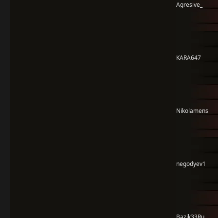
Agresive_
KARA647
Nikolamens
negodyev1
Bazik33Ru