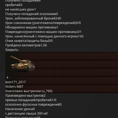
Получено попаданий
4
пробитий
3
не нанёсших урон
1
Получено попаданий осколками
0
Урон, заблокированный бронёй
240
Урон союзникам (уничтожено/повреждений)
0/0
Обнаружено машин противника
1
Повреждено/уничтожено машин противника
3/1
Урон, нанесённый с помощью данного игрока
143
Очки захвата/защиты базы
0/0
Пройдено километров
1,06
Закрыть
leon171_2017
Vickers MBT
Уничтожен выстрелом (u_790)
Произведено выстрелов
2
прямых попаданий/пробитий
1/0
осколочно-фугасных повреждений
0
Нанесение урона
0
с дистанции свыше 300 м
0
Получено попаданий
5