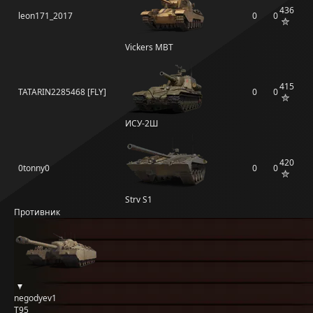
436
leon171_2017
0
0
Vickers MBT
415
TATARIN2285468 [FLY]
0
0
ИСУ-2Ш
420
0tonny0
0
0
Strv S1
Противник
negodyev1
T95