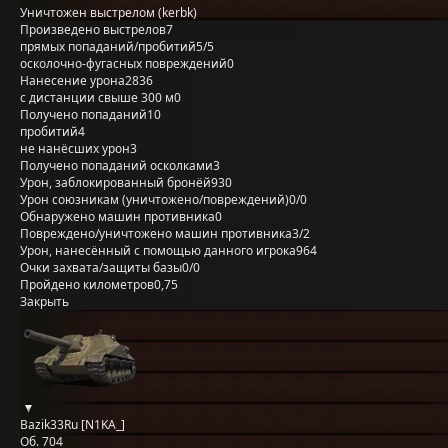
Уничтожен выстрелом (kerbk)
Произведено выстрелов
7
прямых попаданий/пробитий
5/5
осколочно-фугасных повреждений
0
Нанесение урона
2836
с дистанции свыше 300 м
0
Получено попаданий
10
пробитий
4
не нанёсших урон
3
Получено попаданий осколками
3
Урон, заблокированный бронёй
930
Урон союзникам (уничтожено/повреждений)
0/0
Обнаружено машин противника
0
Повреждено/уничтожено машин противника
3/2
Урон, нанесённый с помощью данного игрока
964
Очки захвата/защиты базы
0/0
Пройдено километров
0,75
Закрыть
Bazik33Ru [N1KA_]
Об. 704