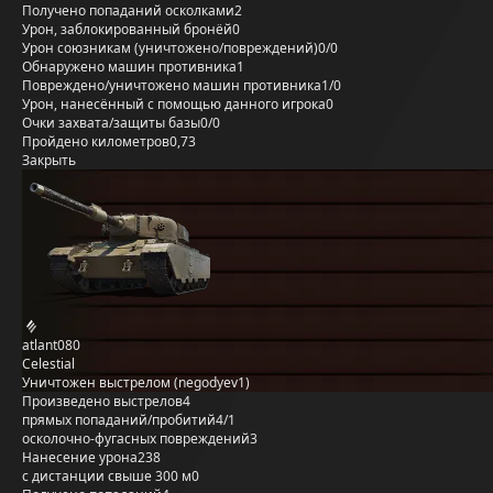
Получено попаданий осколками
2
Урон, заблокированный бронёй
0
Урон союзникам (уничтожено/повреждений)
0/0
Обнаружено машин противника
1
Повреждено/уничтожено машин противника
1/0
Урон, нанесённый с помощью данного игрока
0
Очки захвата/защиты базы
0/0
Пройдено километров
0,73
Закрыть
atlant080
Celestial
Уничтожен выстрелом (negodyev1)
Произведено выстрелов
4
прямых попаданий/пробитий
4/1
осколочно-фугасных повреждений
3
Нанесение урона
238
с дистанции свыше 300 м
0