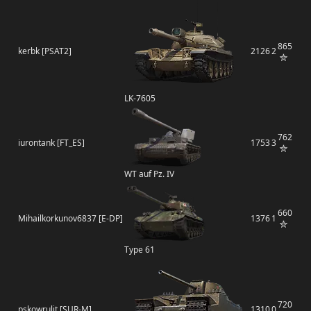
865
kerbk [PSAT2]
2126
2
LK-7605
762
iurontank [FT_ES]
1753
3
WT auf Pz. IV
660
Mihailkorkunov6837 [E-DP]
1376
1
Type 61
720
pskowrulit [SUR-M]
1310
0