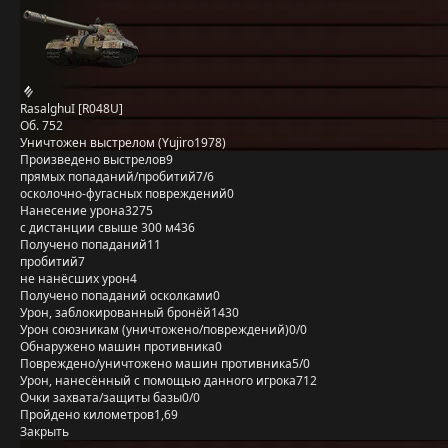
RasalghuI [R048U]
Об. 752
Уничтожен выстрелом (Yujiro1978)
Произведено выстрелов
9
прямых попаданий/пробитий
7/6
осколочно-фугасных повреждений
0
Нанесение урона
3275
с дистанции свыше 300 м
436
Получено попаданий
11
пробитий
7
не нанёсших урон
4
Получено попаданий осколками
0
Урон, заблокированный бронёй
1430
Урон союзникам (уничтожено/повреждений)
0/0
Обнаружено машин противника
0
Повреждено/уничтожено машин противника
5/0
Урон, нанесённый с помощью данного игрока
712
Очки захвата/защиты базы
0/0
Пройдено километров
1,69
Закрыть