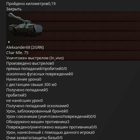
Пройдено километров
0,19
Закрыть
Alekxander68 [2GRN]
Char Mle. 75
Уничтожен выстрелом (In_vivo)
Произведено выстрелов
0
прямых попаданий/пробитий
0/0
осколочно-фугасных повреждений
0
Нанесение урона
0
с дистанции свыше 300 м
0
Получено попаданий
5
пробитий
5
не нанёсших урон
0
Получено попаданий осколками
0
Урон, заблокированный бронёй
0
Урон союзникам (уничтожено/повреждений)
0/0
Обнаружено машин противника
3
Повреждено/уничтожено машин противника
0/0
Урон, нанесённый с помощью данного игрока
0
Очки захвата/защиты базы
0/0