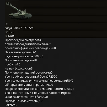
sanja190877 [DELAM]
BZT-70
Выжил
Произведено выстрелов
4
прямых попаданий/пробитий
4/3
осколочно-фугасных повреждений
0
Нанесение урона
2661
с дистанции свыше 300 м
0
Получено попаданий
8
пробитий
5
не нанёсших урон
3
Получено попаданий осколками
0
Урон, заблокированный бронёй
2500
Урон союзникам (уничтожено/повреждений)
0/0
Обнаружено машин противника
0
Повреждено/уничтожено машин противника
3/1
Урон, нанесённый с помощью данного игрока
0
Очки захвата/защиты базы
0/0
Пройдено километров
2,13
Закрыть