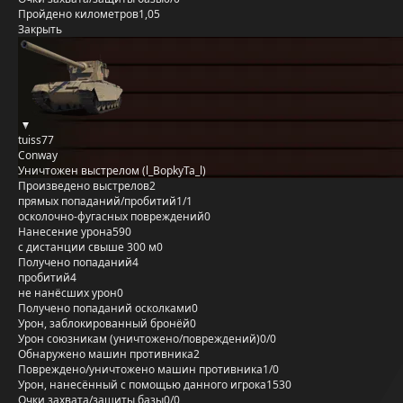
Пройдено километров
1,05
Закрыть
tuiss77
Conway
Уничтожен выстрелом (l_BopkyTa_l)
Произведено выстрелов
2
прямых попаданий/пробитий
1/1
осколочно-фугасных повреждений
0
Нанесение урона
590
с дистанции свыше 300 м
0
Получено попаданий
4
пробитий
4
не нанёсших урон
0
Получено попаданий осколками
0
Урон, заблокированный бронёй
0
Урон союзникам (уничтожено/повреждений)
0/0
Обнаружено машин противника
2
Повреждено/уничтожено машин противника
1/0
Урон, нанесённый с помощью данного игрока
1530
Очки захвата/защиты базы
0/0