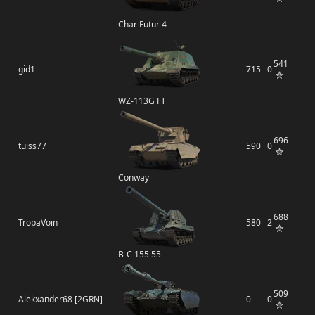
Char Futur 4
541
gid1
715
0
WZ-113G FT
696
tuiss77
590
0
Conway
688
TropaVoin
580
2
B-C 155 55
509
Alekxander68 [2GRN]
0
0