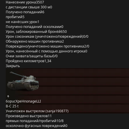
Нанесение урона
3507
с дистанции свыше 300 м
0
Получено попаданий
6
пробитий
5
не нанёсших урон
1
Получено попаданий осколками
0
Урон, заблокированный бронёй
650
Урон союзникам (уничтожено/повреждений)
0/0
Обнаружено машин противника
2
Повреждено/уничтожено машин противника
2/0
Урон, нанесённый с помощью данного игрока
0
Очки захвата/защиты базы
0/0
Пройдено километров
1,34
Закрыть
6opucXpeHnonageLLI
B-C 25 t
Уничтожен выстрелом (sanja190877)
Произведено выстрелов
11
прямых попаданий/пробитий
10/8
осколочно-фугасных повреждений
0