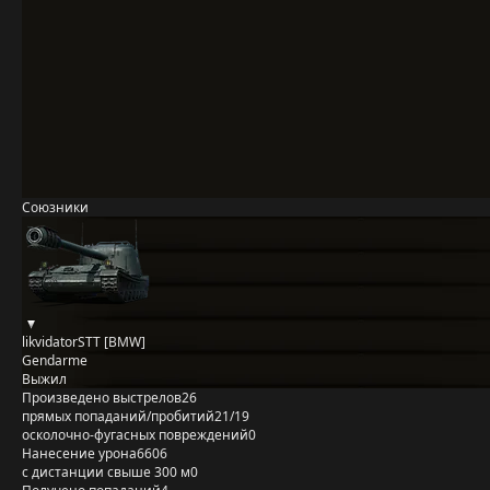
Союзники
likvidatorSTT [BMW]
Gendarme
Выжил
Произведено выстрелов
26
прямых попаданий/пробитий
21/19
осколочно-фугасных повреждений
0
Нанесение урона
6606
с дистанции свыше 300 м
0