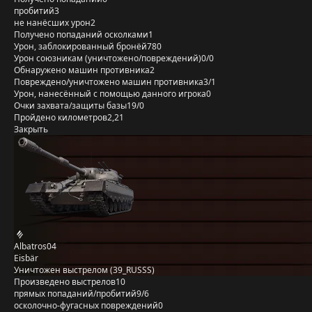
пробитий
3
не нанёсших урон
2
Получено попаданий осколками
1
Урон, заблокированный бронёй
780
Урон союзникам (уничтожено/повреждений)
0/0
Обнаружено машин противника
2
Повреждено/уничтожено машин противника
3/1
Урон, нанесённый с помощью данного игрока
0
Очки захвата/защиты базы
19/0
Пройдено километров
2,21
Закрыть
Albatros04
Eisbär
Уничтожен выстрелом (39_RUSSS)
Произведено выстрелов
10
прямых попаданий/пробитий
9/6
осколочно-фугасных повреждений
0