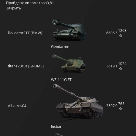
Пройдено километров
0,81
Закрыть
1263
likvidatorSTT [BMW]
6606
5
Gendarme
1024
titan123rus [GROM3]
3619
1
WZ-111G FT
765
Albatros04
3507
0
Eisbär