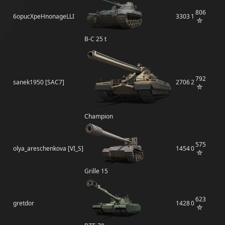
806
6opucXpeHnonageLLI
3303
1
B-C 25 t
792
sanek1950 [SAC7]
2706
2
Champion
575
olya_areschenkova [VI_S]
1454
0
Grille 15
623
gretdor
1428
0