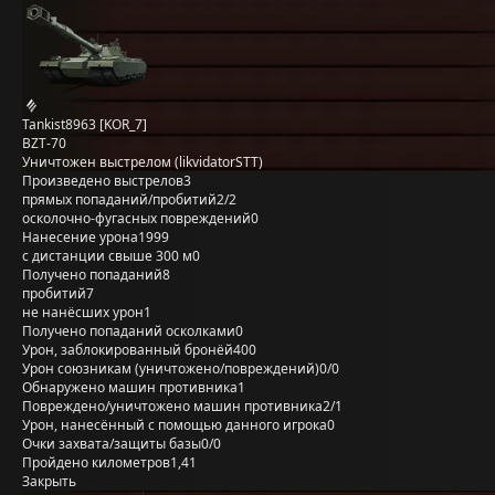
Tankist8963 [KOR_7]
BZT-70
Уничтожен выстрелом (likvidatorSTT)
Произведено выстрелов
3
прямых попаданий/пробитий
2/2
осколочно-фугасных повреждений
0
Нанесение урона
1999
с дистанции свыше 300 м
0
Получено попаданий
8
пробитий
7
не нанёсших урон
1
Получено попаданий осколками
0
Урон, заблокированный бронёй
400
Урон союзникам (уничтожено/повреждений)
0/0
Обнаружено машин противника
1
Повреждено/уничтожено машин противника
2/1
Урон, нанесённый с помощью данного игрока
0
Очки захвата/защиты базы
0/0
Пройдено километров
1,41
Закрыть