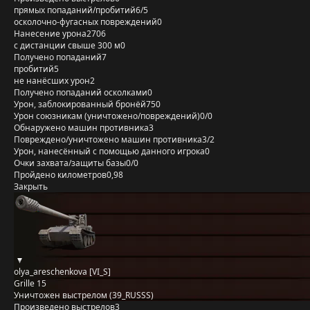
прямых попаданий/пробитий
6/5
осколочно-фугасных повреждений
0
Нанесение урона
2706
с дистанции свыше 300 м
0
Получено попаданий
7
пробитий
5
не нанёсших урон
2
Получено попаданий осколками
0
Урон, заблокированный бронёй
750
Урон союзникам (уничтожено/повреждений)
0/0
Обнаружено машин противника
3
Повреждено/уничтожено машин противника
3/2
Урон, нанесённый с помощью данного игрока
0
Очки захвата/защиты базы
0/0
Пройдено километров
0,98
Закрыть
olya_areschenkova [VI_S]
Grille 15
Уничтожен выстрелом (39_RUSSS)
Произведено выстрелов
3