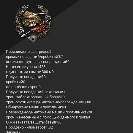
Произведено выстрелов
5
прямых попаданий/пробитий
3/2
осколочно-фугасных повреждений
0
Нанесение урона
1428
с дистанции свыше 300 м
0
Получено попаданий
0
пробитий
0
не нанёсших урон
0
Получено попаданий осколками
1
Урон, заблокированный бронёй
0
Урон союзникам (уничтожено/повреждений)
0/0
Обнаружено машин противника
0
Повреждено/уничтожено машин противника
2/0
Урон, нанесённый с помощью данного игрока
0
Очки захвата/защиты базы
81/0
Пройдено километров
1,82
Закрыть