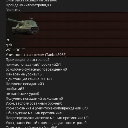
Очки захвата/защиты базы
0/0
Пройдено километров
0,83
Закрыть
gid1
WZ-113G FT
Уничтожен выстрелом (Tankist8963)
Произведено выстрелов
2
прямых попаданий/пробитий
2/1
осколочно-фугасных повреждений
0
Нанесение урона
715
с дистанции свыше 300 м
0
Получено попаданий
3
пробитий
3
не нанёсших урон
0
Получено попаданий осколками
0
Урон, заблокированный бронёй
0
Урон союзникам (уничтожено/повреждений)
0/0
Обнаружено машин противника
0
Повреждено/уничтожено машин противника
1/0
Урон, нанесённый с помощью данного игрока
0
Очки захвата/защиты базы
0/0