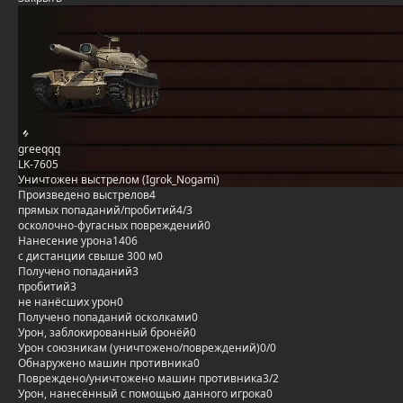
greeqqq
LK-7605
Уничтожен выстрелом (Igrok_Nogami)
Произведено выстрелов
4
прямых попаданий/пробитий
4/3
осколочно-фугасных повреждений
0
Нанесение урона
1406
с дистанции свыше 300 м
0
Получено попаданий
3
пробитий
3
не нанёсших урон
0
Получено попаданий осколками
0
Урон, заблокированный бронёй
0
Урон союзникам (уничтожено/повреждений)
0/0
Обнаружено машин противника
0
Повреждено/уничтожено машин противника
3/2
Урон, нанесённый с помощью данного игрока
0