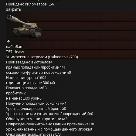
Пройдено километров
1,56
Закрыть
daCiaRam
T57 Heavy
Уничтожен выстрелом (traktoristkak700)
Произведено выстрелов
4
прямых попаданий/пробитий
4/4
осколочно-фугасных повреждений
0
Нанесение урона
1605
с дистанции свыше 300 м
0
Получено попаданий
3
пробитий
2
не нанёсших урон
0
Получено попаданий осколками
1
Урон, заблокированный бронёй
0
Урон союзникам (уничтожено/повреждений)
0/0
Обнаружено машин противника
2
Повреждено/уничтожено машин противника
1/0
Урон, нанесённый с помощью данного игрока
0
Очки захвата/защиты базы
0/0