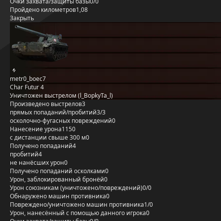
Очки захвата/защиты базы
0/0
Пройдено километров
1,08
Закрыть
metr0_boec7
Char Futur 4
Уничтожен выстрелом (l_BopkyTa_l)
Произведено выстрелов
3
прямых попаданий/пробитий
3/3
осколочно-фугасных повреждений
0
Нанесение урона
1150
с дистанции свыше 300 м
0
Получено попаданий
4
пробитий
4
не нанёсших урон
0
Получено попаданий осколками
0
Урон, заблокированный бронёй
0
Урон союзникам (уничтожено/повреждений)
0/0
Обнаружено машин противника
0
Повреждено/уничтожено машин противника
1/0
Урон, нанесённый с помощью данного игрока
0