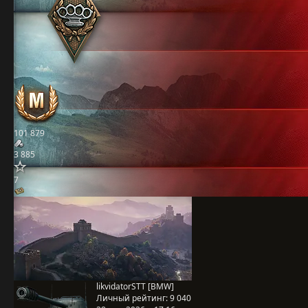
101 879
3 885
7
likvidatorSTT [BMW]
Личный рейтинг:
9 040