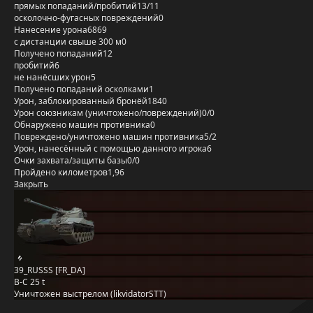
прямых попаданий/пробитий
13/11
осколочно-фугасных повреждений
0
Нанесение урона
6869
с дистанции свыше 300 м
0
Получено попаданий
12
пробитий
6
не нанёсших урон
5
Получено попаданий осколками
1
Урон, заблокированный бронёй
1840
Урон союзникам (уничтожено/повреждений)
0/0
Обнаружено машин противника
0
Повреждено/уничтожено машин противника
5/2
Урон, нанесённый с помощью данного игрока
6
Очки захвата/защиты базы
0/0
Пройдено километров
1,96
Закрыть
39_RUSSS [FR_DA]
B-C 25 t
Уничтожен выстрелом (likvidatorSTT)