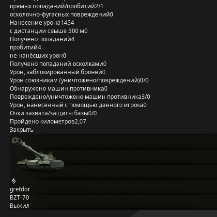
прямых попаданий/пробитий
2/1
осколочно-фугасных повреждений
0
Нанесение урона
1454
с дистанции свыше 300 м
0
Получено попаданий
4
пробитий
4
не нанёсших урон
0
Получено попаданий осколками
0
Урон, заблокированный бронёй
0
Урон союзникам (уничтожено/повреждений)
0/0
Обнаружено машин противника
0
Повреждено/уничтожено машин противника
3/0
Урон, нанесённый с помощью данного игрока
0
Очки захвата/защиты базы
0/0
Пройдено километров
2,07
Закрыть
gretdor
BZT-70
Выжил