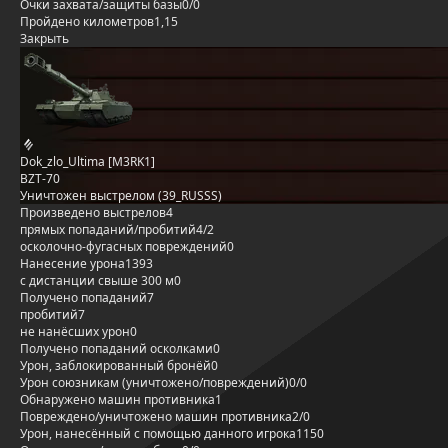
Очки захвата/защиты базы
0/0
Пройдено километров
1,15
Закрыть
Dok_zlo_Ultima [M3RK1]
BZT-70
Уничтожен выстрелом (39_RUSSS)
Произведено выстрелов
4
прямых попаданий/пробитий
4/2
осколочно-фугасных повреждений
0
Нанесение урона
1393
с дистанции свыше 300 м
0
Получено попаданий
7
пробитий
7
не нанёсших урон
0
Получено попаданий осколками
0
Урон, заблокированный бронёй
0
Урон союзникам (уничтожено/повреждений)
0/0
Обнаружено машин противника
1
Повреждено/уничтожено машин противника
2/0
Урон, нанесённый с помощью данного игрока
1150