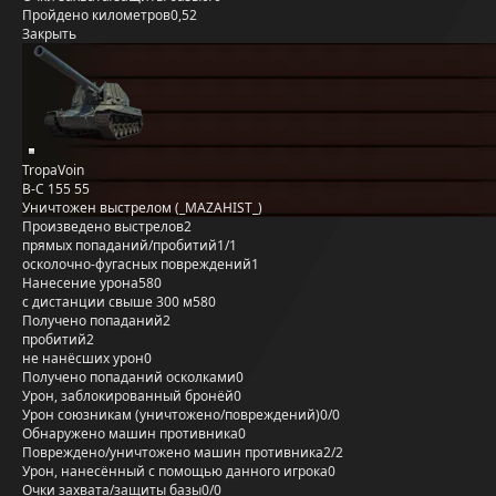
Пройдено километров
0,52
Закрыть
TropaVoin
B-C 155 55
Уничтожен выстрелом (_MAZAHIST_)
Произведено выстрелов
2
прямых попаданий/пробитий
1/1
осколочно-фугасных повреждений
1
Нанесение урона
580
с дистанции свыше 300 м
580
Получено попаданий
2
пробитий
2
не нанёсших урон
0
Получено попаданий осколками
0
Урон, заблокированный бронёй
0
Урон союзникам (уничтожено/повреждений)
0/0
Обнаружено машин противника
0
Повреждено/уничтожено машин противника
2/2
Урон, нанесённый с помощью данного игрока
0
Очки захвата/защиты базы
0/0