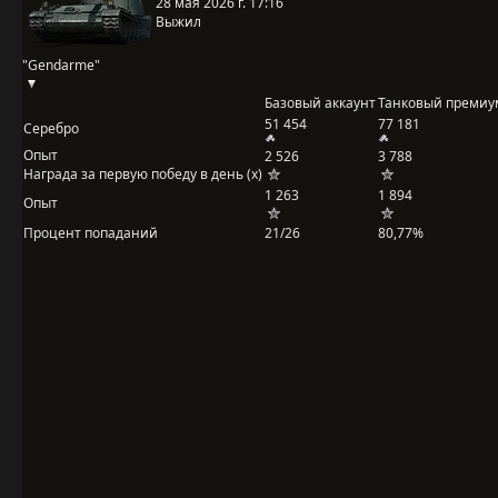
28 мая 2026 г. 17:16
Выжил
"Gendarme"
Базовый аккаунт
Танковый премиу
51 454
77 181
Серебро
Опыт
2 526
3 788
Награда за первую победу в день (x)
1 263
1 894
Опыт
Процент попаданий
21/26
80,77%