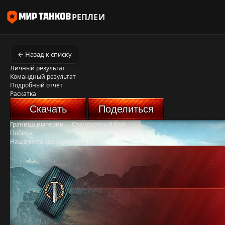
РЕПЛЕИ
← Назад к списку
Личный результат
Командный результат
Подробный отчёт
Раскатка
Скачать
Поделиться
Граница империи
-
Стандартный бой
Победа!
Наша команда захватила базу