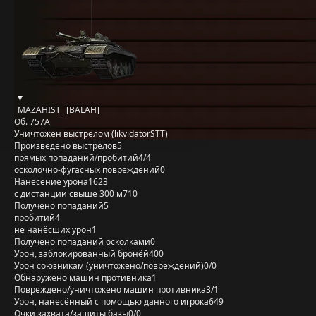
_MAZAHIST_ [BALAH]
Об. 757А
Уничтожен выстрелом (likvidatorSTT)
Произведено выстрелов
5
прямых попаданий/пробитий
4/4
осколочно-фугасных повреждений
0
Нанесение урона
1623
с дистанции свыше 300 м
710
Получено попаданий
5
пробитий
4
не нанёсших урон
1
Получено попаданий осколками
0
Урон, заблокированный бронёй
400
Урон союзникам (уничтожено/повреждений)
0/0
Обнаружено машин противника
1
Повреждено/уничтожено машин противника
3/1
Урон, нанесённый с помощью данного игрока
649
Очки захвата/защиты базы
0/0