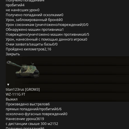
Получено попаданий
4
пробитий
4
не нанёсших урон
0
Получено попаданий осколками
0
Урон, заблокированный бронёй
0
Урон союзникам (уничтожено/повреждений)
0/0
Обнаружено машин противника
1
Повреждено/уничтожено машин противника
6/5
Урон, нанесённый с помощью данного игрока
0
Очки захвата/защиты базы
0/0
Пройдено километров
2,16
Закрыть
titan123rus [GROM3]
WZ-111G FT
Выжил
Произведено выстрелов
6
прямых попаданий/пробитий
6/6
осколочно-фугасных повреждений
0
Нанесение урона
3619
с дистанции свыше 300 м
2152
Получено попаданий
6