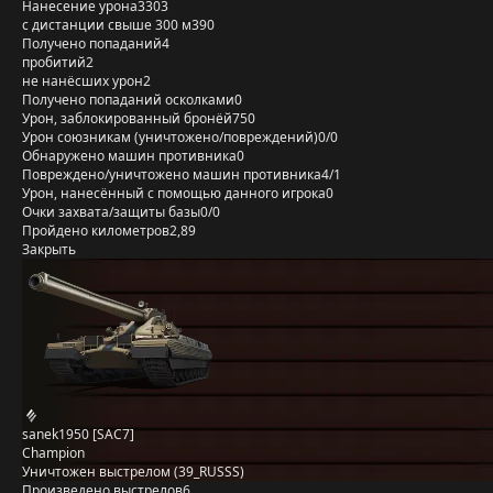
Нанесение урона
3303
с дистанции свыше 300 м
390
Получено попаданий
4
пробитий
2
не нанёсших урон
2
Получено попаданий осколками
0
Урон, заблокированный бронёй
750
Урон союзникам (уничтожено/повреждений)
0/0
Обнаружено машин противника
0
Повреждено/уничтожено машин противника
4/1
Урон, нанесённый с помощью данного игрока
0
Очки захвата/защиты базы
0/0
Пройдено километров
2,89
Закрыть
sanek1950 [SAC7]
Champion
Уничтожен выстрелом (39_RUSSS)
Произведено выстрелов
6