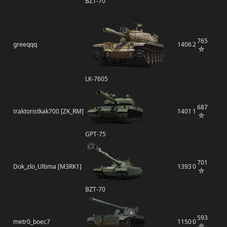
BZT-70
765
greeqqq
1406
2
LK-7605
687
traktoristkak700 [ZK_RM]
1401
1
GPT-75
701
Dok_zlo_Ultima [M3RK1]
1393
0
BZT-70
593
metr0_boec7
1150
0