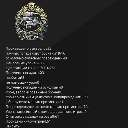
Произведено выстрелов
22
прямых попаданий/пробитий
19/16
осколочно-фугасных повреждений
0
Нанесение урона
5786
с дистанции свыше 300 м
781
Получено попаданий
3
пробитий
3
не нанёсших урон
0
Получено попаданий осколками
0
Урон, заблокированный бронёй
0
Урон союзникам (уничтожено/повреждений)
0/0
Обнаружено машин противника
1
Повреждено/уничтожено машин противника
7/4
Урон, нанесённый с помощью данного игрока
0
Очки захвата/защиты базы
0/61
Пройдено километров
4,61
Закрыть