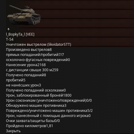
l_BopkyTa_l [VEE]
Т-54
Уничтожен выстрелом (likvidatorSTT)
Произведено выстрелов
8
прямых попаданий/пробитий
7/7
осколочно-фугасных повреждений
0
Нанесение урона
2168
с дистанции свыше 300 м
259
Получено попаданий
8
пробитий
5
не нанёсших урон
3
Получено попаданий осколками
0
Урон, заблокированный бронёй
1800
Урон союзникам (уничтожено/повреждений)
0/0
Обнаружено машин противника
3
Повреждено/уничтожено машин противника
5/2
Урон, нанесённый с помощью данного игрока
0
Очки захвата/защиты базы
0/0
Пройдено километров
1,81
Закрыть