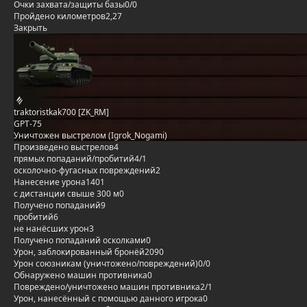
Очки захвата/защиты базы
0/0
Пройдено километров
2,27
Закрыть
traktoristkak700 [ZK_RM]
GPT-75
Уничтожен выстрелом (Igrok_Nogami)
Произведено выстрелов
4
прямых попаданий/пробитий
4/1
осколочно-фугасных повреждений
2
Нанесение урона
1401
с дистанции свыше 300 м
0
Получено попаданий
9
пробитий
6
не нанёсших урон
3
Получено попаданий осколками
0
Урон, заблокированный бронёй
2090
Урон союзникам (уничтожено/повреждений)
0/0
Обнаружено машин противника
0
Повреждено/уничтожено машин противника
2/1
Урон, нанесённый с помощью данного игрока
0