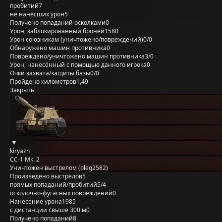
пробитий
7
не нанёсших урон
5
Получено попаданий осколками
0
Урон, заблокированный бронёй
1580
Урон союзникам (уничтожено/повреждений)
0/0
Обнаружено машин противника
0
Повреждено/уничтожено машин противника
3/0
Урон, нанесённый с помощью данного игрока
0
Очки захвата/защиты базы
0/0
Пройдено километров
1,49
Закрыть
kiryazh
CC-1 Mk. 2
Уничтожен выстрелом (oleg2582)
Произведено выстрелов
5
прямых попаданий/пробитий
5/4
осколочно-фугасных повреждений
0
Нанесение урона
1985
с дистанции свыше 300 м
0
Получено попаданий
8