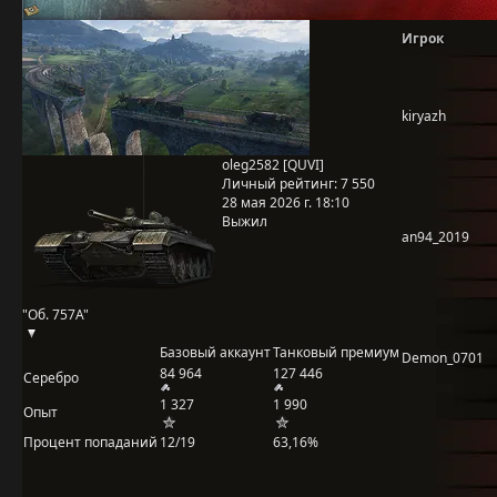
Игрок
kiryazh
oleg2582 [QUVI]
Личный рейтинг:
7 550
28 мая 2026 г. 18:10
Выжил
an94_2019
"Об. 757А"
Базовый аккаунт
Танковый премиум
Demon_0701
84 964
127 446
Серебро
1 327
1 990
Опыт
Процент попаданий
12/19
63,16%