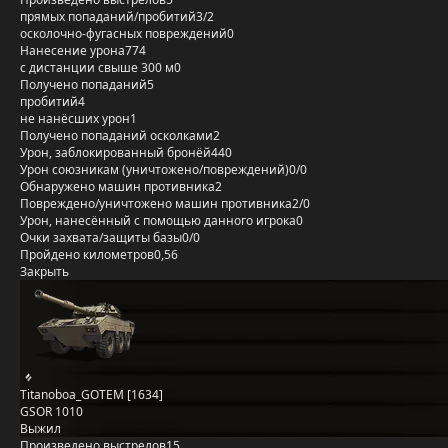
прямых попаданий/пробитий
3/2
осколочно-фугасных повреждений
0
Нанесение урона
774
с дистанции свыше 300 м
0
Получено попаданий
5
пробитий
4
не нанёсших урон
1
Получено попаданий осколками
2
Урон, заблокированный бронёй
440
Урон союзникам (уничтожено/повреждений)
0/0
Обнаружено машин противника
2
Повреждено/уничтожено машин противника
2/0
Урон, нанесённый с помощью данного игрока
0
Очки захвата/защиты базы
0/0
Пройдено километров
0,56
Закрыть
Titanoboa_GOTEM [1634]
GSOR 1010
Выжил
Произведено выстрелов
15