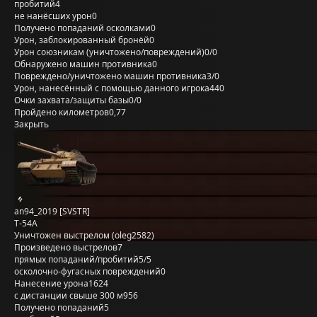
пробитий
4
не нанёсших урон
0
Получено попаданий осколками
0
Урон, заблокированный бронёй
0
Урон союзникам (уничтожено/повреждений)
0/0
Обнаружено машин противника
0
Повреждено/уничтожено машин противника
3/0
Урон, нанесённый с помощью данного игрока
440
Очки захвата/защиты базы
0/0
Пройдено километров
0,77
Закрыть
an94_2019 [SVSTR]
Т-54А
Уничтожен выстрелом (oleg2582)
Произведено выстрелов
7
прямых попаданий/пробитий
5/5
осколочно-фугасных повреждений
0
Нанесение урона
1624
с дистанции свыше 300 м
956
Получено попаданий
5