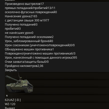
Произведено выстрелов
17
прямых попаданий/пробитий
13/11
осколочно-фугасных повреждений
0
Нанесение урона
2165
с дистанции свыше 300 м
1977
Получено попаданий
3
пробитий
3
не нанёсших урон
0
Получено попаданий осколками
2
Урон, заблокированный бронёй
0
Урон союзникам (уничтожено/повреждений)
0/0
Обнаружено машин противника
1
Повреждено/уничтожено машин противника
6/3
Урон, нанесённый с помощью данного игрока
395
Очки захвата/защиты базы
0/0
Пройдено километров
2,06
Закрыть
62UAZ [-II-]
WZ-120
Выжил