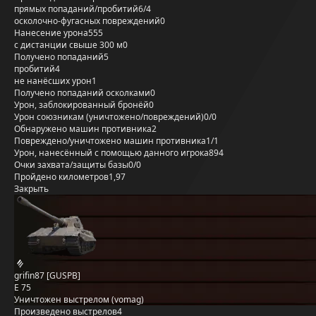
прямых попаданий/пробитий
6/4
осколочно-фугасных повреждений
0
Нанесение урона
555
с дистанции свыше 300 м
0
Получено попаданий
5
пробитий
4
не нанёсших урон
1
Получено попаданий осколками
0
Урон, заблокированный бронёй
0
Урон союзникам (уничтожено/повреждений)
0/0
Обнаружено машин противника
2
Повреждено/уничтожено машин противника
1/1
Урон, нанесённый с помощью данного игрока
894
Очки захвата/защиты базы
0/0
Пройдено километров
1,97
Закрыть
grifin87 [GUSPB]
E 75
Уничтожен выстрелом (vomag)
Произведено выстрелов
4