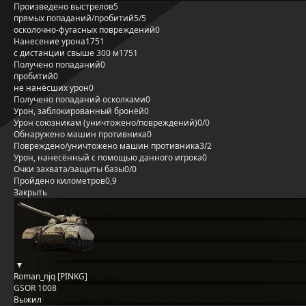
Произведено выстрелов
5
прямых попаданий/пробитий
5/5
осколочно-фугасных повреждений
0
Нанесение урона
1751
с дистанции свыше 300 м
1751
Получено попаданий
0
пробитий
0
не нанёсших урон
0
Получено попаданий осколками
0
Урон, заблокированный бронёй
0
Урон союзникам (уничтожено/повреждений)
0/0
Обнаружено машин противника
0
Повреждено/уничтожено машин противника
3/2
Урон, нанесённый с помощью данного игрока
0
Очки захвата/защиты базы
0/0
Пройдено километров
0,9
Закрыть
Roman_njq [PINKG]
GSOR 1008
Выжил