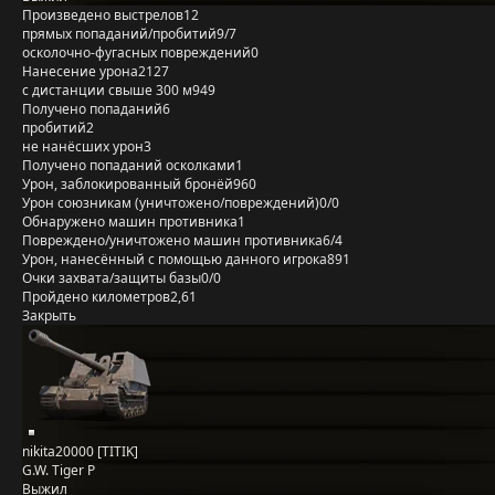
Произведено выстрелов
12
прямых попаданий/пробитий
9/7
осколочно-фугасных повреждений
0
Нанесение урона
2127
с дистанции свыше 300 м
949
Получено попаданий
6
пробитий
2
не нанёсших урон
3
Получено попаданий осколками
1
Урон, заблокированный бронёй
960
Урон союзникам (уничтожено/повреждений)
0/0
Обнаружено машин противника
1
Повреждено/уничтожено машин противника
6/4
Урон, нанесённый с помощью данного игрока
891
Очки захвата/защиты базы
0/0
Пройдено километров
2,61
Закрыть
nikita20000 [TITIK]
G.W. Tiger P
Выжил