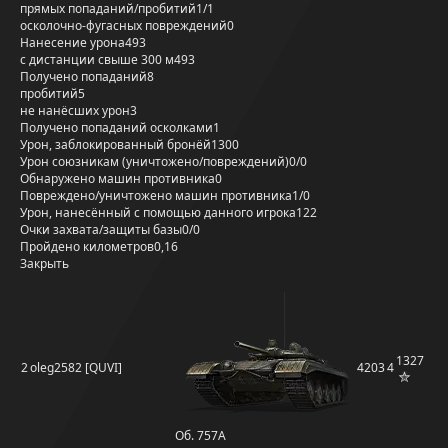
прямых попаданий/пробитий
1/1
осколочно-фугасных повреждений
0
Нанесение урона
493
с дистанции свыше 300 м
493
Получено попаданий
8
пробитий
5
не нанёсших урон
3
Получено попаданий осколками
1
Урон, заблокированный бронёй
1300
Урон союзникам (уничтожено/повреждений)
0/0
Обнаружено машин противника
0
Повреждено/уничтожено машин противника
1/0
Урон, нанесённый с помощью данного игрока
122
Очки захвата/защиты базы
0/0
Пройдено километров
0,16
Закрыть
1327
2
oleg2582 [QUVI]
4203
4
Об. 757А