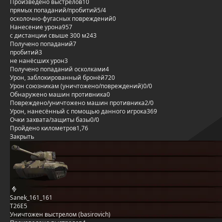
Произведено выстрелов
10
прямых попаданий/пробитий
5/4
осколочно-фугасных повреждений
0
Нанесение урона
957
с дистанции свыше 300 м
243
Получено попаданий
7
пробитий
3
не нанёсших урон
3
Получено попаданий осколками
4
Урон, заблокированный бронёй
720
Урон союзникам (уничтожено/повреждений)
0/0
Обнаружено машин противника
0
Повреждено/уничтожено машин противника
2/0
Урон, нанесённый с помощью данного игрока
369
Очки захвата/защиты базы
0/0
Пройдено километров
1,76
Закрыть
Sanek_161_161
T26E5
Уничтожен выстрелом (basirovich)