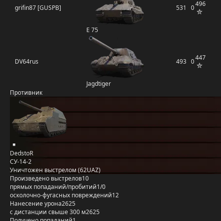
496
grifin87 [GUSPB]
531
0
E 75
447
DV64rus
493
0
Jagdtiger
Противник
DedstoR
СУ-14-2
Уничтожен выстрелом (62UAZ)
Произведено выстрелов
10
прямых попаданий/пробитий
1/0
осколочно-фугасных повреждений
12
Нанесение урона
2625
с дистанции свыше 300 м
2625
Получено попаданий
1