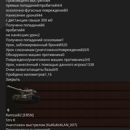
Произведено выстрелов
4
прямых попаданий/пробитий
4/4
осколочно-фугасных повреждений
0
Нанесение урона
944
с дистанции свыше 300 м
0
Получено попаданий
6
пробитий
4
не нанёсших урон
2
Получено попаданий осколками
1
Урон, заблокированный бронёй
920
Урон союзникам (уничтожено/повреждений)
0/0
Обнаружено машин противника
0
Повреждено/уничтожено машин противника
3/0
Урон, нанесённый с помощью данного игрока
1338
Очки захвата/защиты базы
0/0
Пройдено километров
1,16
Закрыть
Ramzai82 [ERSN]
Strv K
Уничтожен выстрелом (KuKluKsKLAN_007)
Произведено выстрелов
5