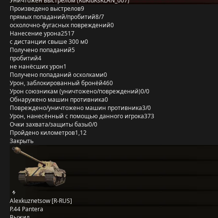
Уничтожен выстрелом (KuKluKsKLAN_007)
Произведено выстрелов
9
прямых попаданий/пробитий
8/7
осколочно-фугасных повреждений
0
Нанесение урона
2517
с дистанции свыше 300 м
0
Получено попаданий
5
пробитий
4
не нанёсших урон
1
Получено попаданий осколками
0
Урон, заблокированный бронёй
460
Урон союзникам (уничтожено/повреждений)
0/0
Обнаружено машин противника
0
Повреждено/уничтожено машин противника
3/0
Урон, нанесённый с помощью данного игрока
373
Очки захвата/защиты базы
0/0
Пройдено километров
1,12
Закрыть
Alexkuznetsow [R-RUS]
P.44 Pantera
Выжил