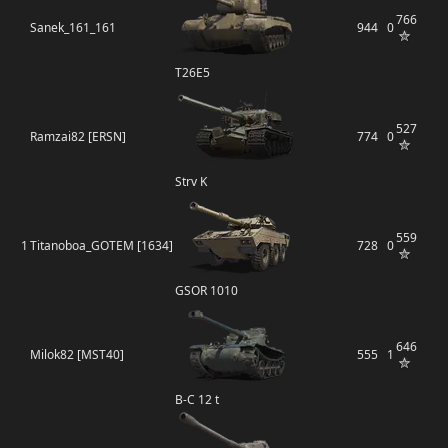
766
Sanek_161_161
944
0
T26E5
527
Ramzai82 [ERSN]
774
0
Strv K
559
1
Titanoboa_GOTEM [1634]
728
0
GSOR 1010
646
Milok82 [MST40]
555
1
B-C 12 t