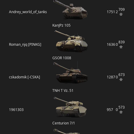
709
Andrey_world_of_tanks
1751
2
KanJPz 105
839
Roman_njq [PINKG]
1636
0
GSOR 1008
673
cskadomik [-CSKA]
1287
0
TNH T Vz. 51
573
1961303
957
0
Centurion 7/1