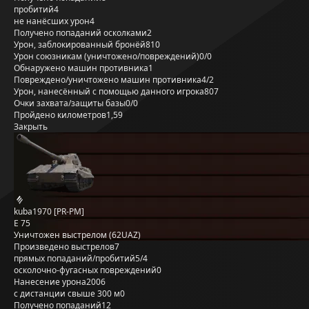
пробитий
4
не нанёсших урон
4
Получено попаданий осколками
2
Урон, заблокированный бронёй
810
Урон союзникам (уничтожено/повреждений)
0/0
Обнаружено машин противника
1
Повреждено/уничтожено машин противника
4/2
Урон, нанесённый с помощью данного игрока
807
Очки захвата/защиты базы
0/0
Пройдено километров
1,59
Закрыть
kuba1970 [PR-PM]
E 75
Уничтожен выстрелом (62UAZ)
Произведено выстрелов
7
прямых попаданий/пробитий
5/4
осколочно-фугасных повреждений
0
Нанесение урона
2006
с дистанции свыше 300 м
0
Получено попаданий
12