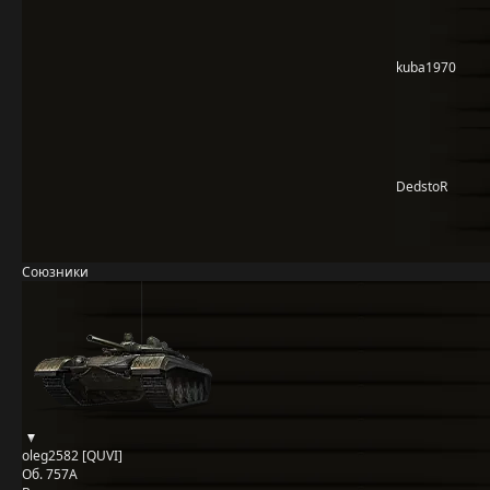
kuba1970
DedstoR
Союзники
oleg2582 [QUVI]
Об. 757А