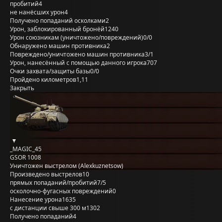
пробитий
4
не нанёсших урон
4
Получено попаданий осколками
2
Урон, заблокированный бронёй
1240
Урон союзникам (уничтожено/повреждений)
0/0
Обнаружено машин противника
2
Повреждено/уничтожено машин противника
3/1
Урон, нанесённый с помощью данного игрока
707
Очки захвата/защиты базы
0/0
Пройдено километров
1,11
Закрыть
_MAGIC_45
GSOR 1008
Уничтожен выстрелом (Alexkuznetsow)
Произведено выстрелов
10
прямых попаданий/пробитий
7/5
осколочно-фугасных повреждений
0
Нанесение урона
1635
с дистанции свыше 300 м
1302
Получено попаданий
4