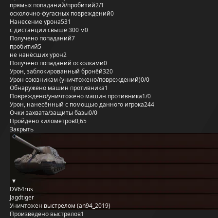
прямых попаданий/пробитий
2/1
осколочно-фугасных повреждений
0
Нанесение урона
531
с дистанции свыше 300 м
0
Получено попаданий
7
пробитий
5
не нанёсших урон
2
Получено попаданий осколками
0
Урон, заблокированный бронёй
320
Урон союзникам (уничтожено/повреждений)
0/0
Обнаружено машин противника
1
Повреждено/уничтожено машин противника
1/0
Урон, нанесённый с помощью данного игрока
244
Очки захвата/защиты базы
0/0
Пройдено километров
0,65
Закрыть
DV64rus
Jagdtiger
Уничтожен выстрелом (an94_2019)
Произведено выстрелов
1