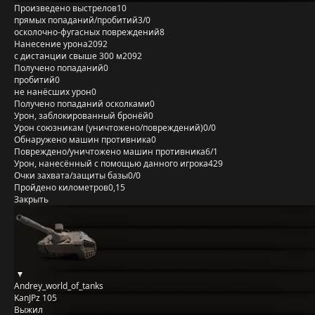
Произведено выстрелов
10
прямых попаданий/пробитий
3/0
осколочно-фугасных повреждений
8
Нанесение урона
2092
с дистанции свыше 300 м
2092
Получено попаданий
0
пробитий
0
не нанёсших урон
0
Получено попаданий осколками
0
Урон, заблокированный бронёй
0
Урон союзникам (уничтожено/повреждений)
0/0
Обнаружено машин противника
0
Повреждено/уничтожено машин противника
6/1
Урон, нанесённый с помощью данного игрока
429
Очки захвата/защиты базы
0/0
Пройдено километров
0,15
Закрыть
Andrey_world_of_tanks
KanJPz 105
Выжил