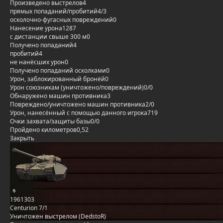
Произведено выстрелов
4
прямых попаданий/пробитий
4/3
осколочно-фугасных повреждений
0
Нанесение урона
1287
с дистанции свыше 300 м
0
Получено попаданий
4
пробитий
4
не нанёсших урон
0
Получено попаданий осколками
0
Урон, заблокированный бронёй
0
Урон союзникам (уничтожено/повреждений)
0/0
Обнаружено машин противника
3
Повреждено/уничтожено машин противника
2/0
Урон, нанесённый с помощью данного игрока
719
Очки захвата/защиты базы
0/0
Пройдено километров
0,52
Закрыть
1961303
Centurion 7/1
Уничтожен выстрелом (DedstoR)