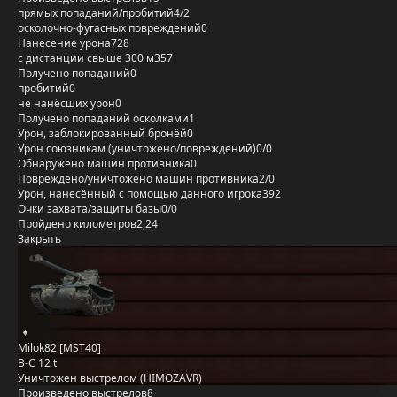
прямых попаданий/пробитий
4/2
осколочно-фугасных повреждений
0
Нанесение урона
728
с дистанции свыше 300 м
357
Получено попаданий
0
пробитий
0
не нанёсших урон
0
Получено попаданий осколками
1
Урон, заблокированный бронёй
0
Урон союзникам (уничтожено/повреждений)
0/0
Обнаружено машин противника
0
Повреждено/уничтожено машин противника
2/0
Урон, нанесённый с помощью данного игрока
392
Очки захвата/защиты базы
0/0
Пройдено километров
2,24
Закрыть
Milok82 [MST40]
B-C 12 t
Уничтожен выстрелом (HIMOZAVR)
Произведено выстрелов
8