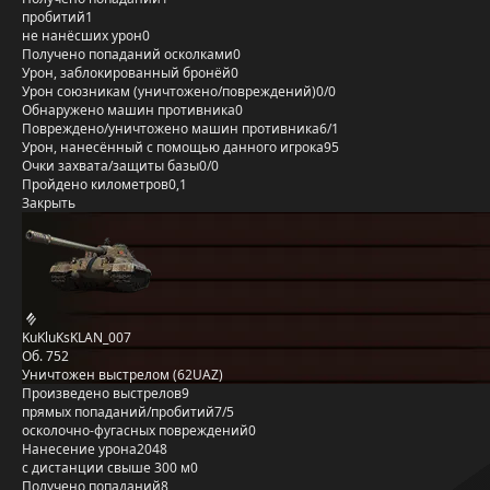
пробитий
1
не нанёсших урон
0
Получено попаданий осколками
0
Урон, заблокированный бронёй
0
Урон союзникам (уничтожено/повреждений)
0/0
Обнаружено машин противника
0
Повреждено/уничтожено машин противника
6/1
Урон, нанесённый с помощью данного игрока
95
Очки захвата/защиты базы
0/0
Пройдено километров
0,1
Закрыть
KuKluKsKLAN_007
Об. 752
Уничтожен выстрелом (62UAZ)
Произведено выстрелов
9
прямых попаданий/пробитий
7/5
осколочно-фугасных повреждений
0
Нанесение урона
2048
с дистанции свыше 300 м
0
Получено попаданий
8