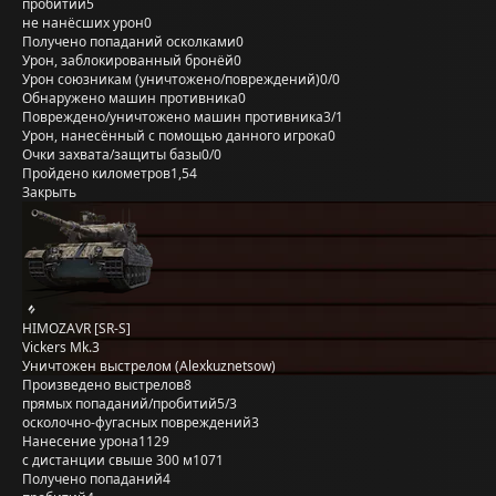
пробитий
5
не нанёсших урон
0
Получено попаданий осколками
0
Урон, заблокированный бронёй
0
Урон союзникам (уничтожено/повреждений)
0/0
Обнаружено машин противника
0
Повреждено/уничтожено машин противника
3/1
Урон, нанесённый с помощью данного игрока
0
Очки захвата/защиты базы
0/0
Пройдено километров
1,54
Закрыть
HIMOZAVR [SR-S]
Vickers Mk.3
Уничтожен выстрелом (Alexkuznetsow)
Произведено выстрелов
8
прямых попаданий/пробитий
5/3
осколочно-фугасных повреждений
3
Нанесение урона
1129
с дистанции свыше 300 м
1071
Получено попаданий
4