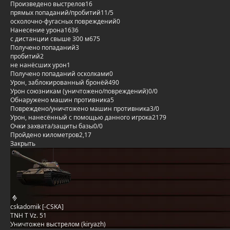
Произведено выстрелов
16
прямых попаданий/пробитий
11/5
осколочно-фугасных повреждений
0
Нанесение урона
1636
с дистанции свыше 300 м
675
Получено попаданий
3
пробитий
2
не нанёсших урон
1
Получено попаданий осколками
0
Урон, заблокированный бронёй
490
Урон союзникам (уничтожено/повреждений)
0/0
Обнаружено машин противника
5
Повреждено/уничтожено машин противника
3/0
Урон, нанесённый с помощью данного игрока
2179
Очки захвата/защиты базы
0/0
Пройдено километров
2,17
Закрыть
cskadomik [-CSKA]
TNH T Vz. 51
Уничтожен выстрелом (kiryazh)