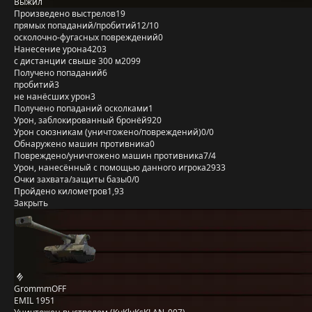
Выжил
Произведено выстрелов
19
прямых попаданий/пробитий
12/10
осколочно-фугасных повреждений
0
Нанесение урона
4203
с дистанции свыше 300 м
2099
Получено попаданий
6
пробитий
3
не нанёсших урон
3
Получено попаданий осколками
1
Урон, заблокированный бронёй
920
Урон союзникам (уничтожено/повреждений)
0/0
Обнаружено машин противника
0
Повреждено/уничтожено машин противника
7/4
Урон, нанесённый с помощью данного игрока
2933
Очки захвата/защиты базы
0/0
Пройдено километров
1,93
Закрыть
GrommmOFF
EMIL 1951