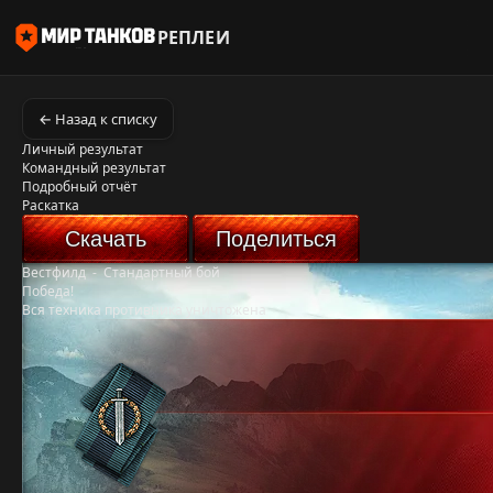
РЕПЛЕИ
← Назад к списку
Личный результат
Командный результат
Подробный отчёт
Раскатка
Скачать
Поделиться
Вестфилд
-
Стандартный бой
Победа!
Вся техника противника уничтожена