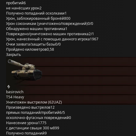
пробитий
6
не нанёсших урон
2
Получено попаданий осколками
1
Урон, заблокированный бронёй
800
Урон союзникам (уничтожено/повреждений)
0/0
Обнаружено машин противника
1
Повреждено/уничтожено машин противника
2/1
Урон, нанесённый с помощью данного игрока
1967
Очки захвата/защиты базы
0/0
Пройдено километров
0,58
Закрыть
basirovich
T54 Heavy
Уничтожен выстрелом (62UAZ)
Произведено выстрелов
12
прямых попаданий/пробитий
6/5
осколочно-фугасных повреждений
0
Нанесение урона
1775
с дистанции свыше 300 м
899
Получено попаданий
9