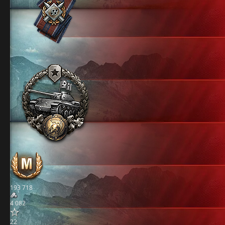
193 718
4 082
22