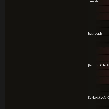
Tam_dam
basirovich
JIeCH0u_OJleH
KuKluKsKLAN_