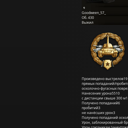
Goodween_57_
Об. 430
Выжил
Произведено выстрелов
19
прямых попаданий/пробит
осколочно-фугасных повр
Нанесение урона
5510
с дистанции свыше 300 м
1
Получено попаданий
6
пробитий
3
не нанёсших урон
3
Получено попаданий оско
Урон, заблокированный б
Урон союзникам (уничтож