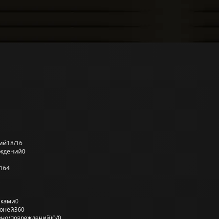
ий
18/16
еждений
0
164
лками
0
ронёй
360
ено/повреждений)
0/0