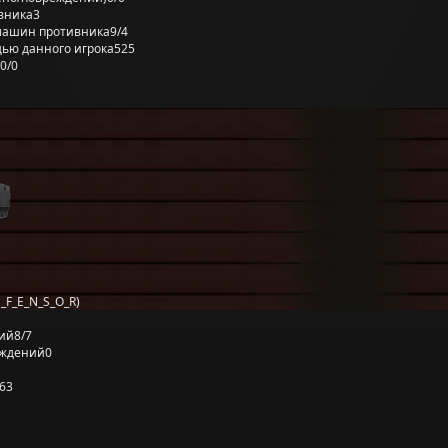
вника
3
машин противника
9/4
ью данного игрока
525
0/0
_F_E_N_S_O_R)
ий
8/7
еждений
0
63