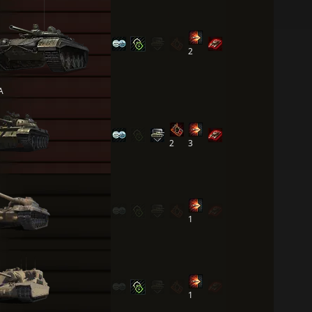
2
А
2
3
1
1