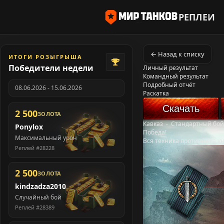
РЕПЛЕИ
← Назад к списку
ИТОГИ РОЗЫГРЫША
Победители недели
Личный результат
Командный результат
Подробный отчёт
08.06.2026 - 15.06.2026
Раскатка
Скачать
2 500
ЗОЛОТА
Кавказ
-
Стандартный бой
Ponylox
Победа!
Максимальный урон
Вся техника противника у
Реплей #28228
2 500
ЗОЛОТА
kindzadza2010
Случайный бой
Реплей #28389