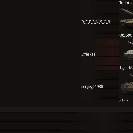
Tortoise
D_E_F_E_N_S_O_R
Об. 590
Effeskaa
Tiger-M
sergey01980
212А