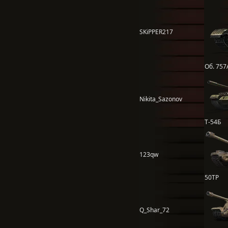
SKiPPER217
Об. 757
Nikita_Sazonov
Т-54Б
123qw
50TP
Q_Shar_72