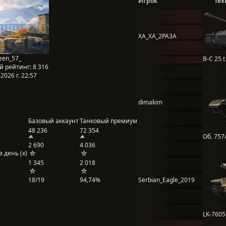
Игрок
Тех
XA_XA_2PA3A
en_57_
B-C 25 t
й рейтинг:
8 316
2026 г. 22:57
dimakim
Базовый аккаунт
Танковый премиум
48 236
72 354
Об. 757
2 690
4 036
 день (x)
1 345
2 018
18/19
94,74%
Serbian_Eagle_2019
LK-7605