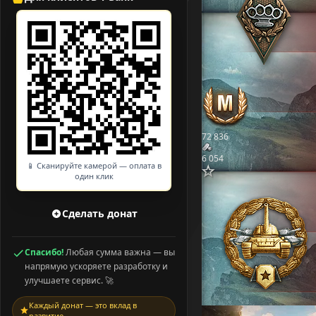
72 836
6 054
📱 Сканируйте камерой — оплата в
один клик
Сделать донат
Спасибо!
Любая сумма важна — вы
напрямую ускоряете разработку и
улучшаете сервис. 🚀
Каждый донат — это вклад в
развитие