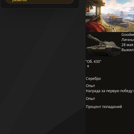
Goodwe
Личны
28 мая 
Выжил
"Об. 430"
Серебро
Опыт
Награда за первую победу в
Опыт
Процент попаданий