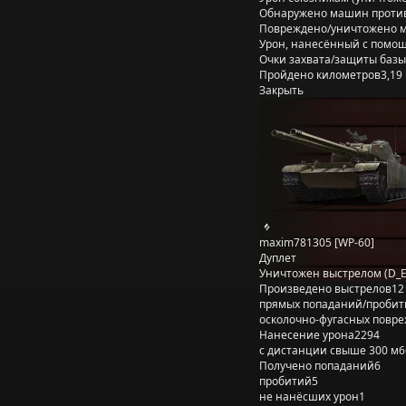
Обнаружено машин проти
Повреждено/уничтожено 
Урон, нанесённый с помощ
Очки захвата/защиты базы
Пройдено километров
3,19
Закрыть
maxim781305 [WP-60]
Дуплет
Уничтожен выстрелом (D_E
Произведено выстрелов
12
прямых попаданий/пробит
осколочно-фугасных повр
Нанесение урона
2294
с дистанции свыше 300 м
6
Получено попаданий
6
пробитий
5
не нанёсших урон
1