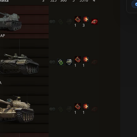
3
525
360
5
5510
4
ника
1
3
 AP
1
1
А
1
1