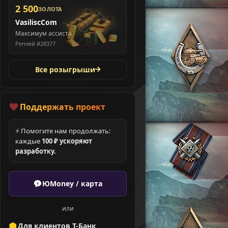
2 500
ЗОЛОТА
VasiliscCom
Максимум ассиста
Реплей #28377
Все розыгрыши
Поддержать проект
⚡ Помогите нам продолжать:
каждые
100 ₽ ускоряют
разработку.
ЮMoney / карта
или
Для клиентов Т-Банк