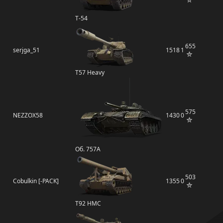
Т-54
655
serjga_51
1518
1
T57 Heavy
575
NEZZOX58
1430
0
Об. 757А
503
Cobulkin [-PACK]
1355
0
T92 HMC