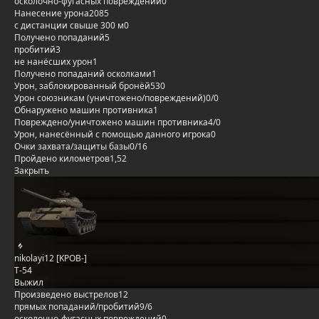
осколочно-фугасных повреждений
0
Нанесение урона
2085
с дистанции свыше 300 м
0
Получено попаданий
5
пробитий
3
не нанёсших урон
1
Получено попаданий осколками
1
Урон, заблокированный бронёй
530
Урон союзникам (уничтожено/повреждений)
0/0
Обнаружено машин противника
1
Повреждено/уничтожено машин противника
4/0
Урон, нанесённый с помощью данного игрока
0
Очки захвата/защиты базы
0/16
Пройдено километров
1,52
Закрыть
nikolayi12 [KPOB-]
Т-54
Выжил
Произведено выстрелов
12
прямых попаданий/пробитий
9/6
осколочно-фугасных повреждений
0