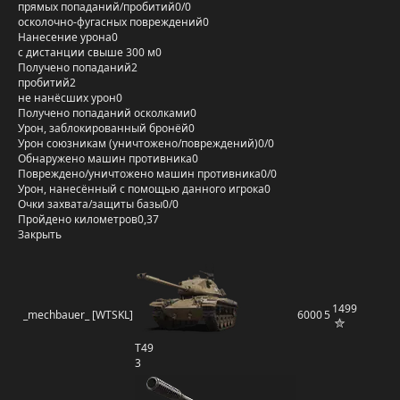
прямых попаданий/пробитий
0/0
осколочно-фугасных повреждений
0
Нанесение урона
0
с дистанции свыше 300 м
0
Получено попаданий
2
пробитий
2
не нанёсших урон
0
Получено попаданий осколками
0
Урон, заблокированный бронёй
0
Урон союзникам (уничтожено/повреждений)
0/0
Обнаружено машин противника
0
Повреждено/уничтожено машин противника
0/0
Урон, нанесённый с помощью данного игрока
0
Очки захвата/защиты базы
0/0
Пройдено километров
0,37
Закрыть
1499
_mechbauer_ [WTSKL]
6000
5
T49
3