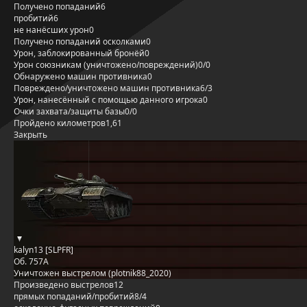
Получено попаданий
6
пробитий
6
не нанёсших урон
0
Получено попаданий осколками
0
Урон, заблокированный бронёй
0
Урон союзникам (уничтожено/повреждений)
0/0
Обнаружено машин противника
0
Повреждено/уничтожено машин противника
6/3
Урон, нанесённый с помощью данного игрока
0
Очки захвата/защиты базы
0/0
Пройдено километров
1,61
Закрыть
kalyn13 [SLPFR]
Об. 757А
Уничтожен выстрелом (plotnik88_2020)
Произведено выстрелов
12
прямых попаданий/пробитий
8/4