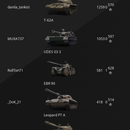
570
danila_tankist
1259
0
Т-62А
597
MUXA737
1053
0
UDES 03 3
628
RollTon71
581
1
EBR 90
514
_DoK_21
418
0
Leopard PT A