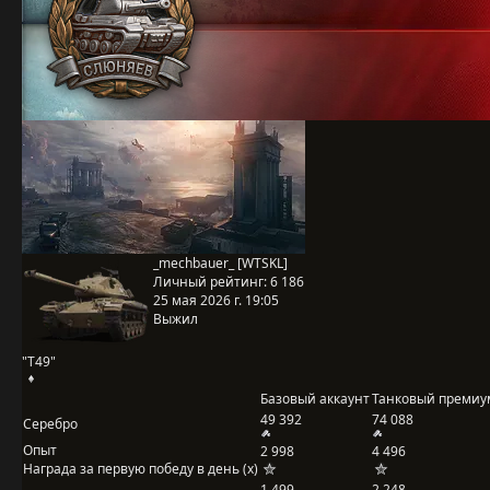
_mechbauer_ [WTSKL]
Личный рейтинг:
6 186
25 мая 2026 г. 19:05
Выжил
"T49"
Базовый аккаунт
Танковый премиу
49 392
74 088
Серебро
Опыт
2 998
4 496
Награда за первую победу в день (x)
1 499
2 248