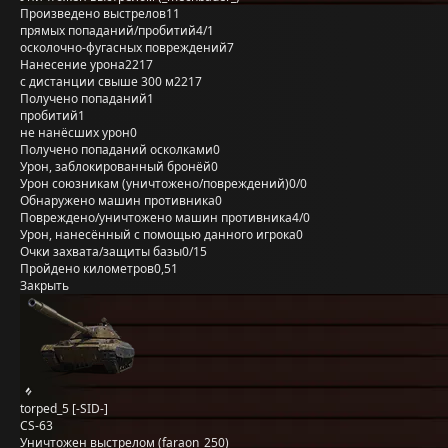
Произведено выстрелов
11
прямых попаданий/пробитий
4/1
осколочно-фугасных повреждений
7
Нанесение урона
2217
с дистанции свыше 300 м
2217
Получено попаданий
1
пробитий
1
не нанёсших урон
0
Получено попаданий осколками
0
Урон, заблокированный бронёй
0
Урон союзникам (уничтожено/повреждений)
0/0
Обнаружено машин противника
0
Повреждено/уничтожено машин противника
4/0
Урон, нанесённый с помощью данного игрока
0
Очки захвата/защиты базы
0/15
Пройдено километров
0,51
Закрыть
torped_5 [-SID-]
CS-63
Уничтожен выстрелом (faraon_250)