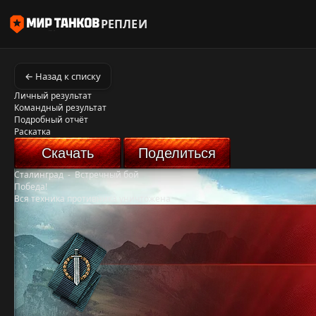
РЕПЛЕИ
← Назад к списку
Личный результат
Командный результат
Подробный отчёт
Раскатка
Скачать
Поделиться
Сталинград
-
Встречный бой
Победа!
Вся техника противника уничтожена