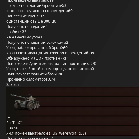
Произведено выстрелов
9
прямых попаданий/пробитий
3/3
осколочно-фугасных повреждений
0
Нанесение урона
1053
с дистанции свыше 300 м
0
Получено попаданий
5
пробитий
3
не нанёсших урон
1
Получено попаданий осколками
2
Урон, заблокированный бронёй
0
Урон союзникам (уничтожено/повреждений)
0/0
Обнаружено машин противника
1
Повреждено/уничтожено машин противника
2/0
Урон, нанесённый с помощью данного игрока
0
Очки захвата/защиты базы
0/0
Пройдено километров
0,74
Закрыть
RollTon71
EBR 90
Уничтожен выстрелом (RUS_WereWolf_RUS)
Произведено выстрелов
4