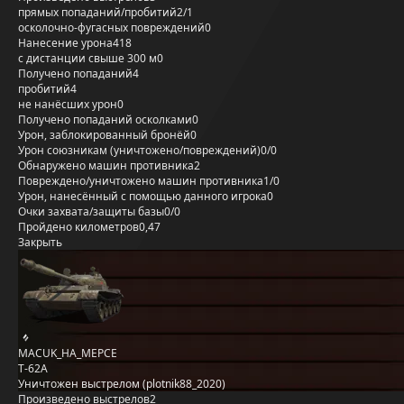
прямых попаданий/пробитий
2/1
осколочно-фугасных повреждений
0
Нанесение урона
418
с дистанции свыше 300 м
0
Получено попаданий
4
пробитий
4
не нанёсших урон
0
Получено попаданий осколками
0
Урон, заблокированный бронёй
0
Урон союзникам (уничтожено/повреждений)
0/0
Обнаружено машин противника
2
Повреждено/уничтожено машин противника
1/0
Урон, нанесённый с помощью данного игрока
0
Очки захвата/защиты базы
0/0
Пройдено километров
0,47
Закрыть
MACUK_HA_MEPCE
Т-62А
Уничтожен выстрелом (plotnik88_2020)
Произведено выстрелов
2