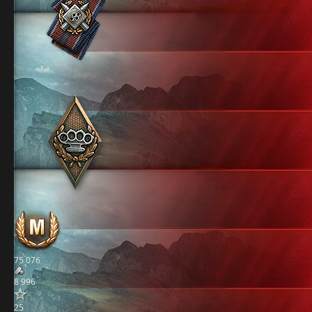
75 076
8 996
25