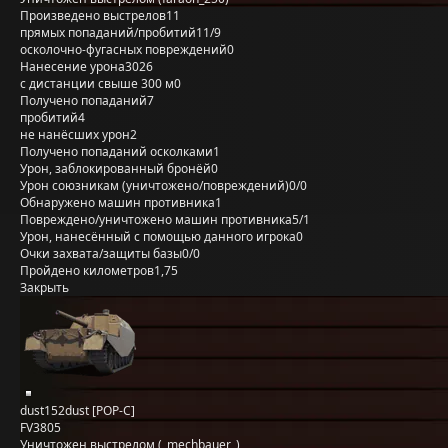
Произведено выстрелов
11
прямых попаданий/пробитий
11/9
осколочно-фугасных повреждений
0
Нанесение урона
3026
с дистанции свыше 300 м
0
Получено попаданий
7
пробитий
4
не нанёсших урон
2
Получено попаданий осколками
1
Урон, заблокированный бронёй
0
Урон союзникам (уничтожено/повреждений)
0/0
Обнаружено машин противника
1
Повреждено/уничтожено машин противника
5/1
Урон, нанесённый с помощью данного игрока
0
Очки захвата/защиты базы
0/0
Пройдено километров
1,75
Закрыть
dust152dust [POP-C]
FV3805
Уничтожен выстрелом (_mechbauer_)