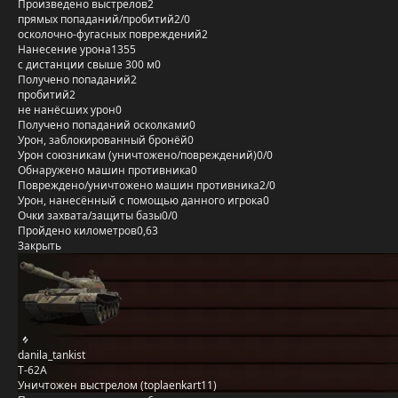
Произведено выстрелов
2
прямых попаданий/пробитий
2/0
осколочно-фугасных повреждений
2
Нанесение урона
1355
с дистанции свыше 300 м
0
Получено попаданий
2
пробитий
2
не нанёсших урон
0
Получено попаданий осколками
0
Урон, заблокированный бронёй
0
Урон союзникам (уничтожено/повреждений)
0/0
Обнаружено машин противника
0
Повреждено/уничтожено машин противника
2/0
Урон, нанесённый с помощью данного игрока
0
Очки захвата/защиты базы
0/0
Пройдено километров
0,63
Закрыть
danila_tankist
Т-62А
Уничтожен выстрелом (toplaenkart11)