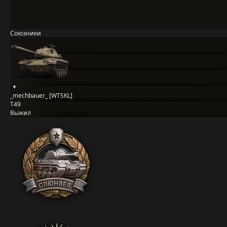
Союзники
_mechbauer_ [WTSKL]
T49
Выжил