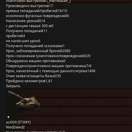
Уничтожен выстрелом (_mechbauer_)
Произведено выстрелов
17
прямых попаданий/пробитий
16/10
осколочно-фугасных повреждений
0
Нанесение урона
4014
с дистанции свыше 300 м
0
Получено попаданий
11
пробитий
4
не нанёсших урон
6
Получено попаданий осколками
1
Урон, заблокированный бронёй
2080
Урон союзникам (уничтожено/повреждений)
0/0
Обнаружено машин противника
0
Повреждено/уничтожено машин противника
7/4
Урон, нанесённый с помощью данного игрока
1496
Очки захвата/защиты базы
0/35
Пройдено километров
1,61
Закрыть
azi009 [ITSMY]
Niedźwiedź