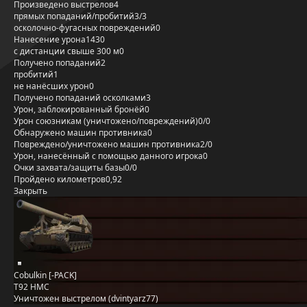
Произведено выстрелов
4
прямых попаданий/пробитий
3/3
осколочно-фугасных повреждений
0
Нанесение урона
1430
с дистанции свыше 300 м
0
Получено попаданий
2
пробитий
1
не нанёсших урон
0
Получено попаданий осколками
3
Урон, заблокированный бронёй
0
Урон союзникам (уничтожено/повреждений)
0/0
Обнаружено машин противника
0
Повреждено/уничтожено машин противника
2/0
Урон, нанесённый с помощью данного игрока
0
Очки захвата/защиты базы
0/0
Пройдено километров
0,92
Закрыть
Cobulkin [-PACK]
T92 HMC
Уничтожен выстрелом (dvintyarz77)