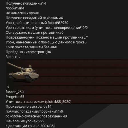
Получено попаданий
14
пробитий
4
не нанёсших урон
8
Получено попаданий осколками
4
Урон, заблокированный бронёй
2930
Урон союзникам (уничтожено/повреждений)
0/0
Обнаружено машин противника
0
Повреждено/уничтожено машин противника
5/4
Урон, нанесённый с помощью данного игрока
0
Очки захвата/защиты базы
0/0
Пройдено километров
1,04
Закрыть
faraon_250
Progetto 65
Уничтожен выстрелом (plotnik88_2020)
Произведено выстрелов
14
прямых попаданий/пробитий
11/9
осколочно-фугасных повреждений
0
Нанесение урона
2666
с дистанции свыше 300 м
351