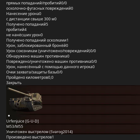
прямых попаданий/пробитий
0/0
осколочно-фугасных повреждений
0
Нанесение урона
0
с дистанции свыше 300 м
0
Получено попаданий
5
пробитий
4
не нанёсших урон
0
Получено попаданий осколками
1
Урон, заблокированный бронёй
0
Урон союзникам (уничтожено/повреждений)
0/0
Обнаружено машин противника
0
Повреждено/уничтожено машин противника
0/0
Урон, нанесённый с помощью данного игрока
0
Очки захвата/защиты базы
0/0
Пройдено километров
0,0
Закрыть
Urfenjuice [G-U-D]
M53/M55
Уничтожен выстрелом (Svarog2014)
Произведено выстрелов
1