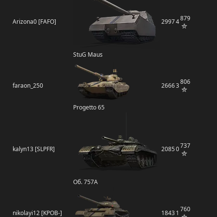
879
Arizona0 [FAFO]
2997
4
StuG Maus
806
faraon_250
2666
3
Progetto 65
737
kalyn13 [SLPFR]
2085
0
Об. 757А
760
nikolayi12 [KPOB-]
1843
1