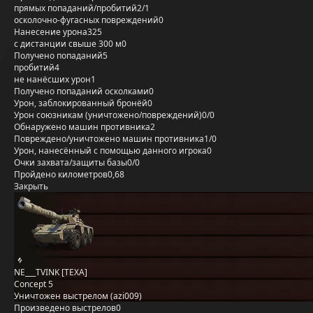
прямых попаданий/пробитий
2/1
осколочно-фугасных повреждений
0
Нанесение урона
325
с дистанции свыше 300 м
0
Получено попаданий
5
пробитий
4
не нанёсших урон
1
Получено попаданий осколками
0
Урон, заблокированный бронёй
0
Урон союзникам (уничтожено/повреждений)
0/0
Обнаружено машин противника
2
Повреждено/уничтожено машин противника
1/0
Урон, нанесённый с помощью данного игрока
0
Очки захвата/защиты базы
0/0
Пройдено километров
0,68
Закрыть
NE___TVINK [TEXA]
Concept 5
Уничтожен выстрелом (azi009)
Произведено выстрелов
0