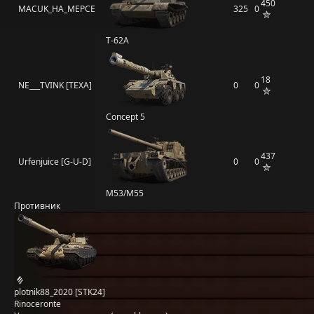
450
MACUK_HA_MEPCE
325
0
Т-62А
18
NE___TVINK [TEXA]
0
0
Concept 5
437
Urfenjuice [G-U-D]
0
0
M53/M55
Противник
plotnik88_2020 [STK24]
Rinoceronte