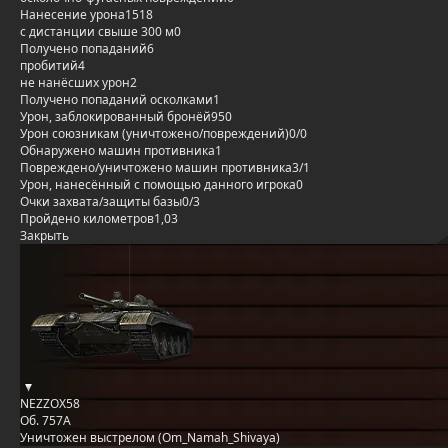
Нанесение урона
1518
с дистанции свыше 300 м
0
Получено попаданий
6
пробитий
4
не нанёсших урон
2
Получено попаданий осколками
1
Урон, заблокированный бронёй
950
Урон союзникам (уничтожено/повреждений)
0/0
Обнаружено машин противника
1
Повреждено/уничтожено машин противника
3/1
Урон, нанесённый с помощью данного игрока
0
Очки захвата/защиты базы
0/3
Пройдено километров
1,03
Закрыть
NEZZOX58
Об. 757А
Уничтожен выстрелом (Om_Namah_Shivaya)