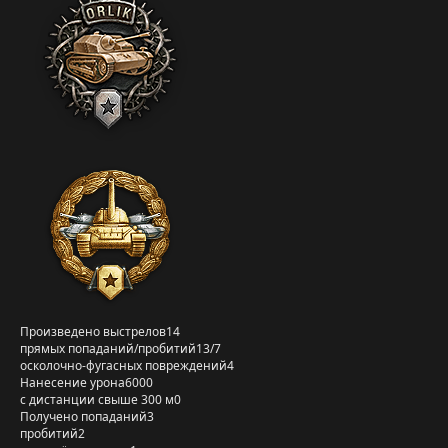
Произведено выстрелов
14
прямых попаданий/пробитий
13/7
осколочно-фугасных повреждений
4
Нанесение урона
6000
с дистанции свыше 300 м
0
Получено попаданий
3
пробитий
2