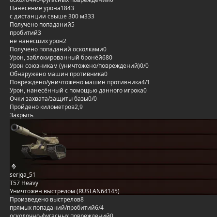
Нанесение урона
1843
с дистанции свыше 300 м
333
Получено попаданий
5
пробитий
3
не нанёсших урон
2
Получено попаданий осколками
0
Урон, заблокированный бронёй
680
Урон союзникам (уничтожено/повреждений)
0/0
Обнаружено машин противника
0
Повреждено/уничтожено машин противника
4/1
Урон, нанесённый с помощью данного игрока
0
Очки захвата/защиты базы
0/0
Пройдено километров
2,9
Закрыть
serjga_51
T57 Heavy
Уничтожен выстрелом (RUSLAN64145)
Произведено выстрелов
8
прямых попаданий/пробитий
6/4
осколочно-фугасных повреждений
0