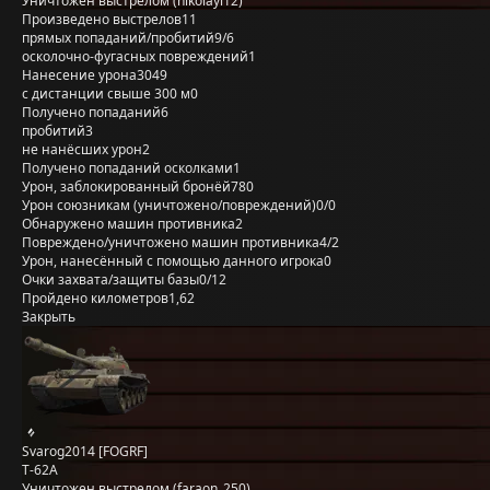
Уничтожен выстрелом (nikolayi12)
Произведено выстрелов
11
прямых попаданий/пробитий
9/6
осколочно-фугасных повреждений
1
Нанесение урона
3049
с дистанции свыше 300 м
0
Получено попаданий
6
пробитий
3
не нанёсших урон
2
Получено попаданий осколками
1
Урон, заблокированный бронёй
780
Урон союзникам (уничтожено/повреждений)
0/0
Обнаружено машин противника
2
Повреждено/уничтожено машин противника
4/2
Урон, нанесённый с помощью данного игрока
0
Очки захвата/защиты базы
0/12
Пройдено километров
1,62
Закрыть
Svarog2014 [FOGRF]
Т-62А
Уничтожен выстрелом (faraon_250)