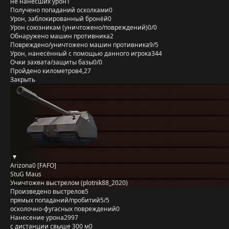
не нанёсших урон
1
Получено попаданий осколками
0
Урон, заблокированный бронёй
0
Урон союзникам (уничтожено/повреждений)
0/0
Обнаружено машин противника
2
Повреждено/уничтожено машин противника
9/5
Урон, нанесённый с помощью данного игрока
344
Очки захвата/защиты базы
0/0
Пройдено километров
4,27
Закрыть
Arizona0 [FAFO]
StuG Maus
Уничтожен выстрелом (plotnik88_2020)
Произведено выстрелов
5
прямых попаданий/пробитий
5/5
осколочно-фугасных повреждений
0
Нанесение урона
2997
с дистанции свыше 300 м
0