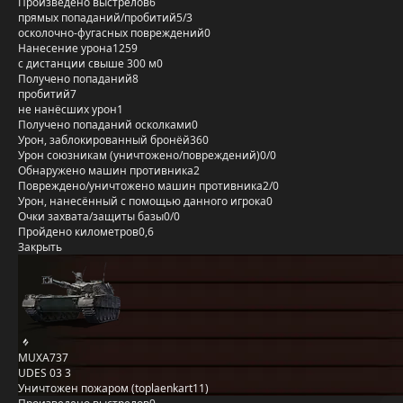
Произведено выстрелов
6
прямых попаданий/пробитий
5/3
осколочно-фугасных повреждений
0
Нанесение урона
1259
с дистанции свыше 300 м
0
Получено попаданий
8
пробитий
7
не нанёсших урон
1
Получено попаданий осколками
0
Урон, заблокированный бронёй
360
Урон союзникам (уничтожено/повреждений)
0/0
Обнаружено машин противника
2
Повреждено/уничтожено машин противника
2/0
Урон, нанесённый с помощью данного игрока
0
Очки захвата/защиты базы
0/0
Пройдено километров
0,6
Закрыть
MUXA737
UDES 03 3
Уничтожен пожаром (toplaenkart11)