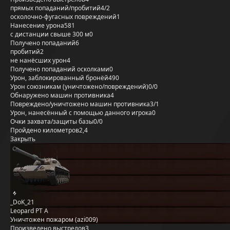
прямых попаданий/пробитий
4/2
осколочно-фугасных повреждений
1
Нанесение урона
581
с дистанции свыше 300 м
0
Получено попаданий
6
пробитий
2
не нанёсших урон
4
Получено попаданий осколками
0
Урон, заблокированный бронёй
490
Урон союзникам (уничтожено/повреждений)
0/0
Обнаружено машин противника
4
Повреждено/уничтожено машин противника
3/1
Урон, нанесённый с помощью данного игрока
0
Очки захвата/защиты базы
0/0
Пройдено километров
2,4
Закрыть
_DoK_21
Leopard PT A
Уничтожен пожаром (azi009)
Произведено выстрелов
3