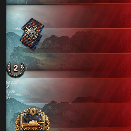
63 375
4 506