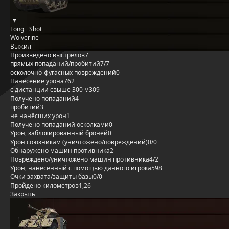
Long__Shot
Wolverine
Выжил
Произведено выстрелов
7
прямых попаданий/пробитий
7/7
осколочно-фугасных повреждений
0
Нанесение урона
762
с дистанции свыше 300 м
309
Получено попаданий
4
пробитий
3
не нанёсших урон
1
Получено попаданий осколками
0
Урон, заблокированный бронёй
0
Урон союзникам (уничтожено/повреждений)
0/0
Обнаружено машин противника
2
Повреждено/уничтожено машин противника
4/2
Урон, нанесённый с помощью данного игрока
598
Очки захвата/защиты базы
0/0
Пройдено километров
1,26
Закрыть