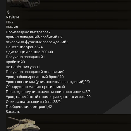
Navi814
КВ-2
Выжил
Произведено выстрелов
7
прямых попаданий/пробитий
7/2
осколочно-фугасных повреждений
3
Нанесение урона
874
с дистанции свыше 300 м
0
Получено попаданий
1
пробитий
0
не нанёсших урон
1
Получено попаданий осколками
0
Урон, заблокированный бронёй
0
Урон союзникам (уничтожено/повреждений)
0/0
Обнаружено машин противника
0
Повреждено/уничтожено машин противника
3/3
Урон, нанесённый с помощью данного игрока
99
Очки захвата/защиты базы
28/0
Пройдено километров
1,42
Закрыть