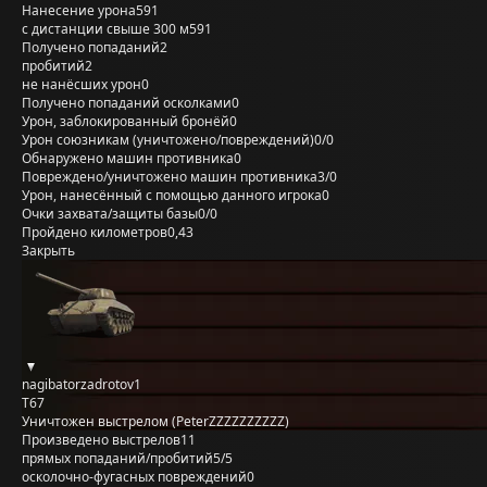
Нанесение урона
591
с дистанции свыше 300 м
591
Получено попаданий
2
пробитий
2
не нанёсших урон
0
Получено попаданий осколками
0
Урон, заблокированный бронёй
0
Урон союзникам (уничтожено/повреждений)
0/0
Обнаружено машин противника
0
Повреждено/уничтожено машин противника
3/0
Урон, нанесённый с помощью данного игрока
0
Очки захвата/защиты базы
0/0
Пройдено километров
0,43
Закрыть
nagibatorzadrotov1
T67
Уничтожен выстрелом (PeterZZZZZZZZZZ)
Произведено выстрелов
11
прямых попаданий/пробитий
5/5
осколочно-фугасных повреждений
0