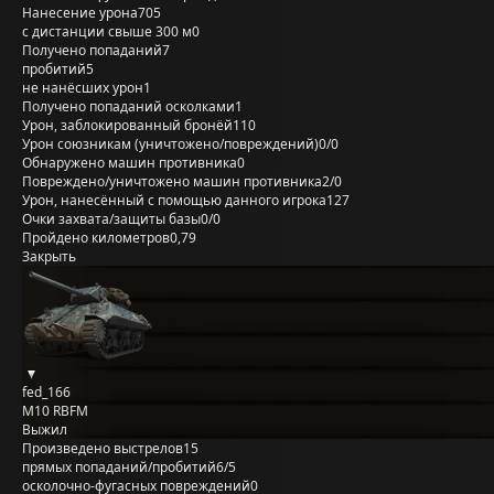
Нанесение урона
705
с дистанции свыше 300 м
0
Получено попаданий
7
пробитий
5
не нанёсших урон
1
Получено попаданий осколками
1
Урон, заблокированный бронёй
110
Урон союзникам (уничтожено/повреждений)
0/0
Обнаружено машин противника
0
Повреждено/уничтожено машин противника
2/0
Урон, нанесённый с помощью данного игрока
127
Очки захвата/защиты базы
0/0
Пройдено километров
0,79
Закрыть
fed_166
M10 RBFM
Выжил
Произведено выстрелов
15
прямых попаданий/пробитий
6/5
осколочно-фугасных повреждений
0