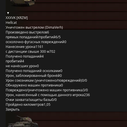
XXXVK [KRZM]
Hellcat
Уничтожен выстрелом (DimaVerh)
Произведено выстрелов
6
прямых попаданий/пробитий
6/5
осколочно-фугасных повреждений
0
Нанесение урона
1161
с дистанции свыше 300 м
702
Получено попаданий
4
пробитий
4
не нанёсших урон
0
Получено попаданий осколками
0
Урон, заблокированный бронёй
0
Урон союзникам (уничтожено/повреждений)
0/0
Обнаружено машин противника
0
Повреждено/уничтожено машин противника
3/0
Урон, нанесённый с помощью данного игрока
236
Очки захвата/защиты базы
0/0
Пройдено километров
1,05
Закрыть