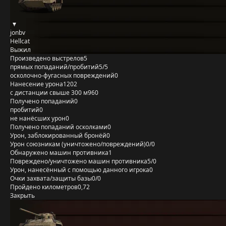
jonbv
Hellcat
Выжил
Произведено выстрелов
5
прямых попаданий/пробитий
5/5
осколочно-фугасных повреждений
0
Нанесение урона
1202
с дистанции свыше 300 м
960
Получено попаданий
0
пробитий
0
не нанёсших урон
0
Получено попаданий осколками
0
Урон, заблокированный бронёй
0
Урон союзникам (уничтожено/повреждений)
0/0
Обнаружено машин противника
1
Повреждено/уничтожено машин противника
5/0
Урон, нанесённый с помощью данного игрока
0
Очки захвата/защиты базы
0/0
Пройдено километров
0,72
Закрыть