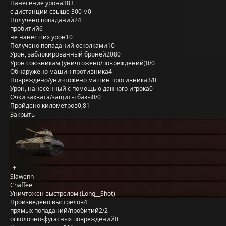
Нанесение урона
383
с дистанции свыше 300 м
0
Получено попаданий
24
пробитий
6
не нанёсших урон
10
Получено попаданий осколками
10
Урон, заблокированный бронёй
2080
Урон союзникам (уничтожено/повреждений)
0/0
Обнаружено машин противника
4
Повреждено/уничтожено машин противника
3/0
Урон, нанесённый с помощью данного игрока
0
Очки захвата/защиты базы
0/0
Пройдено километров
0,81
Закрыть
Slawenn
Chaffee
Уничтожен выстрелом (Long__Shot)
Произведено выстрелов
4
прямых попаданий/пробитий
2/2
осколочно-фугасных повреждений
0