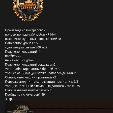
Произведено выстрелов
19
прямых попаданий/пробитий
14/4
осколочно-фугасных повреждений
10
Нанесение урона
1772
с дистанции свыше 300 м
79
Получено попаданий
11
пробитий
2
не нанёсших урон
7
Получено попаданий осколками
2
Урон, заблокированный бронёй
1990
Урон союзникам (уничтожено/повреждений)
0/0
Обнаружено машин противника
2
Повреждено/уничтожено машин противника
6/3
Урон, нанесённый с помощью данного игрока
375
Очки захвата/защиты базы
37/0
Пройдено километров
1,49
Закрыть