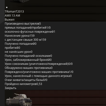
TRomanT2013
AMX 13 AM
Выжил
Произведено выстрелов
5
прямых попаданий/пробитий
1/0
осколочно-фугасных повреждений
1
Нанесение урона
159
с дистанции свыше 300 м
159
Получено попаданий
0
пробитий
0
не нанёсших урон
0
Получено попаданий осколками
0
Урон, заблокированный бронёй
0
Урон союзникам (уничтожено/повреждений)
0/0
Обнаружено машин противника
0
Повреждено/уничтожено машин противника
1/0
Урон, нанесённый с помощью данного игрока
0
Очки захвата/защиты базы
0/0
Пройдено километров
0,53
Закрыть