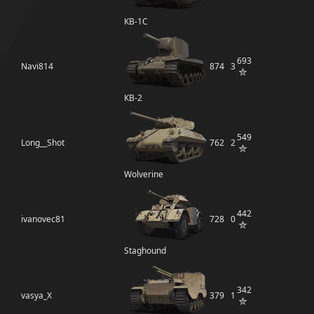
КВ-1С
693
Navi814
874
3
КВ-2
549
Long__Shot
762
2
Wolverine
442
ivanovec81
728
0
Staghound
342
vasya_X
379
1