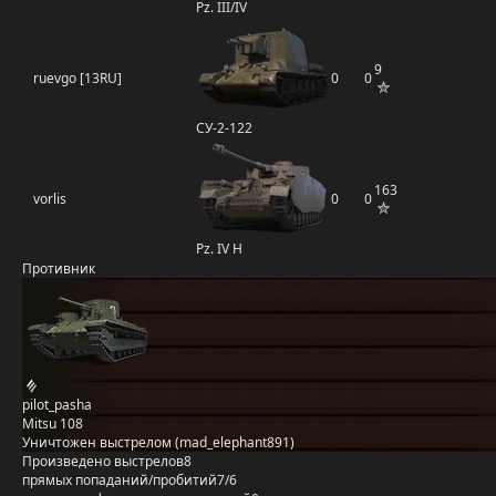
Pz. III/IV
9
ruevgo [13RU]
0
0
СУ-2-122
163
vorlis
0
0
Pz. IV H
Противник
pilot_pasha
Mitsu 108
Уничтожен выстрелом (mad_elephant891)
Произведено выстрелов
8
прямых попаданий/пробитий
7/6