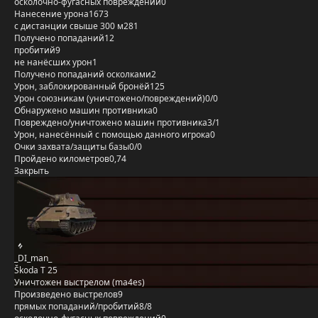
осколочно-фугасных повреждений
0
Нанесение урона
1673
с дистанции свыше 300 м
281
Получено попаданий
12
пробитий
9
не нанёсших урон
1
Получено попаданий осколками
2
Урон, заблокированный бронёй
125
Урон союзникам (уничтожено/повреждений)
0/0
Обнаружено машин противника
0
Повреждено/уничтожено машин противника
3/1
Урон, нанесённый с помощью данного игрока
0
Очки захвата/защиты базы
0/0
Пройдено километров
0,74
Закрыть
_DI_man_
Škoda T 25
Уничтожен выстрелом (ma4es)
Произведено выстрелов
9
прямых попаданий/пробитий
8/8