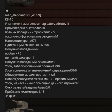
mad_elephant891 [WIZZI]
КВ-1С
Уничтожен выстрелом (nagibatorzadrotov1)
Произведено выстрелов
20
прямых попаданий/пробитий
12/9
осколочно-фугасных повреждений
1
Нанесение урона
971
с дистанции свыше 300 м
258
Получено попаданий
9
пробитий
5
не нанёсших урон
4
Получено попаданий осколками
1
Урон, заблокированный бронёй
1290
Урон союзникам (уничтожено/повреждений)
0/0
Обнаружено машин противника
3
Повреждено/уничтожено машин противника
5/1
Урон, нанесённый с помощью данного игрока
240
Очки захвата/защиты базы
0/0
Пройдено километров
1,18
Закрыть