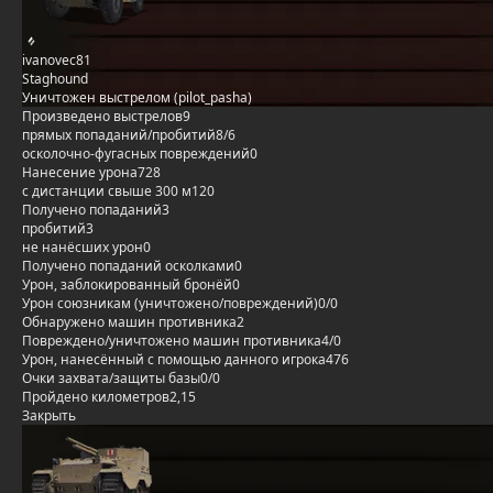
ivanovec81
Staghound
Уничтожен выстрелом (pilot_pasha)
Произведено выстрелов
9
прямых попаданий/пробитий
8/6
осколочно-фугасных повреждений
0
Нанесение урона
728
с дистанции свыше 300 м
120
Получено попаданий
3
пробитий
3
не нанёсших урон
0
Получено попаданий осколками
0
Урон, заблокированный бронёй
0
Урон союзникам (уничтожено/повреждений)
0/0
Обнаружено машин противника
2
Повреждено/уничтожено машин противника
4/0
Урон, нанесённый с помощью данного игрока
476
Очки захвата/защиты базы
0/0
Пройдено километров
2,15
Закрыть