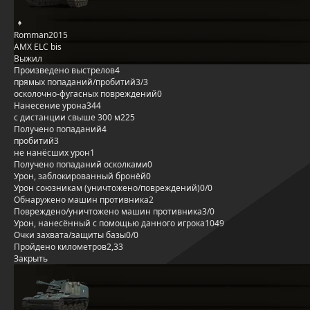
Romman2015
AMX ELC bis
Выжил
Произведено выстрелов
4
прямых попаданий/пробитий
3/3
осколочно-фугасных повреждений
0
Нанесение урона
344
с дистанции свыше 300 м
225
Получено попаданий
4
пробитий
3
не нанёсших урон
1
Получено попаданий осколками
0
Урон, заблокированный бронёй
0
Урон союзникам (уничтожено/повреждений)
0/0
Обнаружено машин противника
2
Повреждено/уничтожено машин противника
3/0
Урон, нанесённый с помощью данного игрока
1049
Очки захвата/защиты базы
0/0
Пройдено километров
2,33
Закрыть