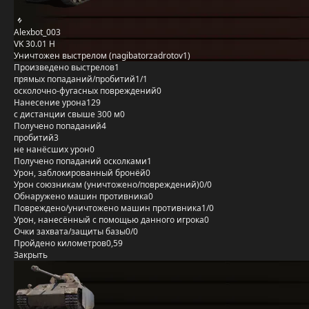
Alexbot_003
VK 30.01 H
Уничтожен выстрелом (nagibatorzadrotov1)
Произведено выстрелов
1
прямых попаданий/пробитий
1/1
осколочно-фугасных повреждений
0
Нанесение урона
129
с дистанции свыше 300 м
0
Получено попаданий
4
пробитий
3
не нанёсших урон
0
Получено попаданий осколками
1
Урон, заблокированный бронёй
0
Урон союзникам (уничтожено/повреждений)
0/0
Обнаружено машин противника
0
Повреждено/уничтожено машин противника
1/0
Урон, нанесённый с помощью данного игрока
0
Очки захвата/защиты базы
0/0
Пройдено километров
0,59
Закрыть