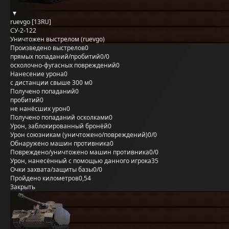
ruevgo [13RU]
СУ-2-122
Уничтожен выстрелом (ruevgo)
Произведено выстрелов
0
прямых попаданий/пробитий
0/0
осколочно-фугасных повреждений
0
Нанесение урона
0
с дистанции свыше 300 м
0
Получено попаданий
0
пробитий
0
не нанёсших урон
0
Получено попаданий осколками
0
Урон, заблокированный бронёй
0
Урон союзникам (уничтожено/повреждений)
0/0
Обнаружено машин противника
0
Повреждено/уничтожено машин противника
0/0
Урон, нанесённый с помощью данного игрока
35
Очки захвата/защиты базы
0/0
Пройдено километров
0,54
Закрыть