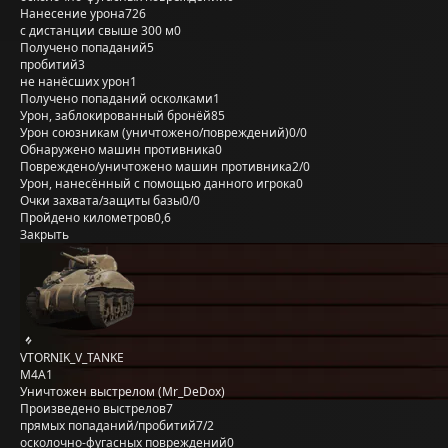
Нанесение урона
726
с дистанции свыше 300 м
0
Получено попаданий
5
пробитий
3
не нанёсших урон
1
Получено попаданий осколками
1
Урон, заблокированный бронёй
85
Урон союзникам (уничтожено/повреждений)
0/0
Обнаружено машин противника
0
Повреждено/уничтожено машин противника
2/0
Урон, нанесённый с помощью данного игрока
0
Очки захвата/защиты базы
0/0
Пройдено километров
0,6
Закрыть
VTORNIK_V_TANKE
M4A1
Уничтожен выстрелом (Mr_DeDox)
Произведено выстрелов
7
прямых попаданий/пробитий
7/2
осколочно-фугасных повреждений
0