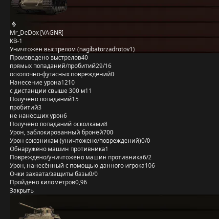
Mr_DeDox [VAGNR]
КВ-1
Уничтожен выстрелом (nagibatorzadrotov1)
Произведено выстрелов
40
прямых попаданий/пробитий
29/16
осколочно-фугасных повреждений
0
Нанесение урона
1210
с дистанции свыше 300 м
11
Получено попаданий
15
пробитий
3
не нанёсших урон
6
Получено попаданий осколками
8
Урон, заблокированный бронёй
700
Урон союзникам (уничтожено/повреждений)
0/0
Обнаружено машин противника
1
Повреждено/уничтожено машин противника
6/2
Урон, нанесённый с помощью данного игрока
106
Очки захвата/защиты базы
0/0
Пройдено километров
0,96
Закрыть