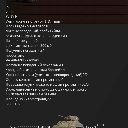
vorlis
Pz. IV H
Уничтожен выстрелом (_DI_man_)
Произведено выстрелов
0
прямых попаданий/пробитий
0/0
осколочно-фугасных повреждений
0
Нанесение урона
0
с дистанции свыше 300 м
0
Получено попаданий
7
пробитий
6
не нанёсших урон
1
Получено попаданий осколками
0
Урон, заблокированный бронёй
220
Урон союзникам (уничтожено/повреждений)
0/0
Обнаружено машин противника
0
Повреждено/уничтожено машин противника
0/0
Урон, нанесённый с помощью данного игрока
0
Очки захвата/защиты базы
0/0
Пройдено километров
0,77
Закрыть
1001
PeterZZZZZZZZZZ [JNETS]
1772
3