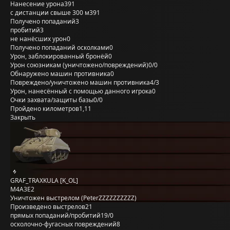
Нанесение урона
391
с дистанции свыше 300 м
391
Получено попаданий
3
пробитий
3
не нанёсших урон
0
Получено попаданий осколками
0
Урон, заблокированный бронёй
0
Урон союзникам (уничтожено/повреждений)
0/0
Обнаружено машин противника
0
Повреждено/уничтожено машин противника
4/3
Урон, нанесённый с помощью данного игрока
0
Очки захвата/защиты базы
0/0
Пройдено километров
1,11
Закрыть
GRAF_TRAXKULA [K_OL]
M4A3E2
Уничтожен выстрелом (PeterZZZZZZZZZZ)
Произведено выстрелов
21
прямых попаданий/пробитий
19/0
осколочно-фугасных повреждений
8