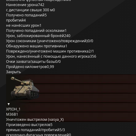
Нанесение урона
742
с дистанции свыше 300 м
0
Получено попаданий
5
пробитий
4
не нанёсших урон
1
Получено попаданий осколками
1
Урон, заблокированный бронёй
240
Урон союзникам (уничтожено/повреждений)
0/0
Обнаружено машин противника
1
Повреждено/уничтожено машин противника
2/1
Урон, нанесённый с помощью данного игрока
356
Очки захвата/защиты базы
0/0
Пройдено километров
0,99
Закрыть
XPIOH_1
M36B1
Уничтожен выстрелом (vasya_X)
Произведено выстрелов
5
прямых попаданий/пробитий
5/3
осколочно-фугасных повреждений
0