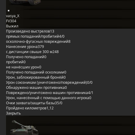
vasya_X
FV304
Выжил
Произведено выстрелов
13
прямых попаданий/пробитий
4/0
осколочно-фугасных повреждений
8
Нанесение урона
379
с дистанции свыше 300 м
248
Получено попаданий
0
пробитий
0
не нанёсших урон
0
Получено попаданий осколками
0
Урон, заблокированный бронёй
0
Урон союзникам (уничтожено/повреждений)
0/0
Обнаружено машин противника
0
Повреждено/уничтожено машин противника
4/1
Урон, нанесённый с помощью данного игрока
0
Очки захвата/защиты базы
35/0
Пройдено километров
1,12
Закрыть