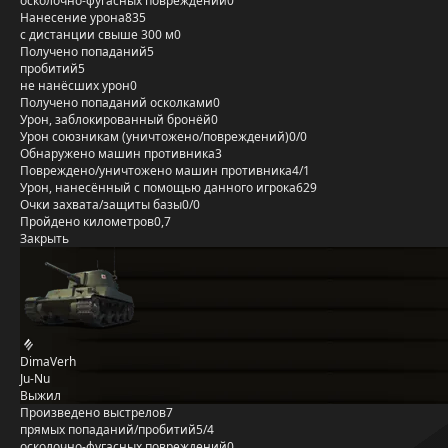
осколочно-фугасных повреждений
0
Нанесение урона
835
с дистанции свыше 300 м
0
Получено попаданий
5
пробитий
5
не нанёсших урон
0
Получено попаданий осколками
0
Урон, заблокированный бронёй
0
Урон союзникам (уничтожено/повреждений)
0/0
Обнаружено машин противника
3
Повреждено/уничтожено машин противника
4/1
Урон, нанесённый с помощью данного игрока
629
Очки захвата/защиты базы
0/0
Пройдено километров
0,7
Закрыть
DimaVerh
Ju-Nu
Выжил
Произведено выстрелов
7
прямых попаданий/пробитий
5/4
осколочно-фугасных повреждений
0