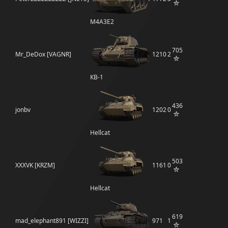
M4A3E2
705
Mr_DeDox [VAGNR]
1210
2
КВ-1
436
jonbv
1202
0
Hellcat
503
XXXVK [KRZM]
1161
0
Hellcat
619
mad_elephant891 [WIZZI]
971
1