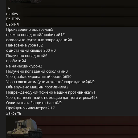
ma4es
Pz. III/IV
Выжил
Произведено выстрелов
5
прямых попаданий/пробитий
1/1
осколочно-фугасных повреждений
0
Нанесение урона
82
с дистанции свыше 300 м
0
Получено попаданий
6
пробитий
4
не нанёсших урон
2
Получено попаданий осколками
0
Урон, заблокированный бронёй
650
Урон союзникам (уничтожено/повреждений)
0/0
Обнаружено машин противника
2
Повреждено/уничтожено машин противника
1/1
Урон, нанесённый с помощью данного игрока
498
Очки захвата/защиты базы
0/0
Пройдено километров
2,17
Закрыть