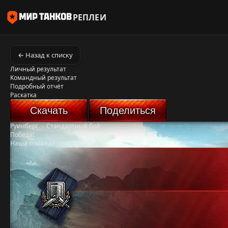
РЕПЛЕИ
← Назад к списку
Личный результат
Командный результат
Подробный отчёт
Раскатка
Скачать
Поделиться
Руинберг
-
Стандартный бой
Победа!
Наша команда захватила базу