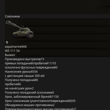
Союзники
aquamarine666
WZ-111 5A
Выжил
Произведено выстрелов
15
прямых попаданий/пробитий
11/10
осколочно-фугасных повреждений
0
Нанесение урона
4554
с дистанции свыше 300 м
0
Получено попаданий
8
пробитий
6
не нанёсших урон
2
Получено попаданий осколками
0
Урон, заблокированный бронёй
1150
Урон союзникам (уничтожено/повреждений)
0/0
Обнаружено машин противника
2
Повреждено/уничтожено машин противника
6/2