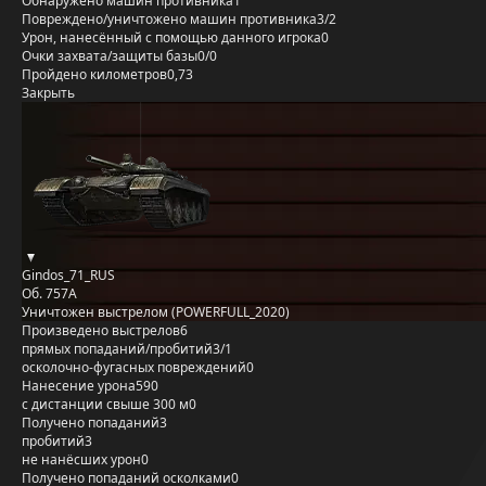
Обнаружено машин противника
1
Повреждено/уничтожено машин противника
3/2
Урон, нанесённый с помощью данного игрока
0
Очки захвата/защиты базы
0/0
Пройдено километров
0,73
Закрыть
Gindos_71_RUS
Об. 757А
Уничтожен выстрелом (POWERFULL_2020)
Произведено выстрелов
6
прямых попаданий/пробитий
3/1
осколочно-фугасных повреждений
0
Нанесение урона
590
с дистанции свыше 300 м
0
Получено попаданий
3
пробитий
3
не нанёсших урон
0
Получено попаданий осколками
0