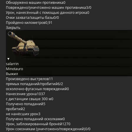
Обнаружено машин противника
0
Повреждено/уничтожено машин противника
3/0
Урон, нанесённый с помощью данного игрока
0
Очки захвата/защиты базы
0/0
Пройдено километров
0,91
Закрыть
salarrin
Minotauro
Выжил
Произведено выстрелов
11
прямых попаданий/пробитий
6/2
осколочно-фугасных повреждений
0
Нанесение урона
1037
с дистанции свыше 300 м
0
Получено попаданий
5
пробитий
2
не нанёсших урон
3
Получено попаданий осколками
0
Урон, заблокированный бронёй
1270
Урон союзникам (уничтожено/повреждений)
0/0