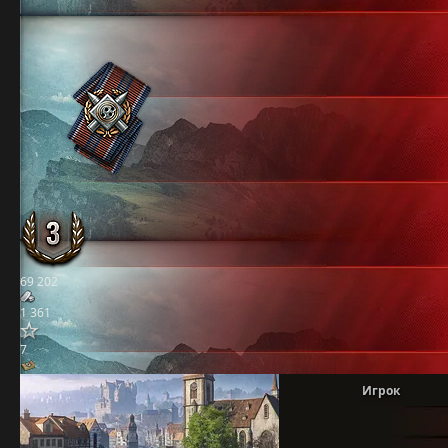
69 202
1 361
7
Игрок