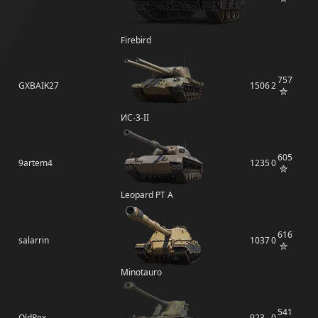
Firebird
757
GXBAIK27
1506
2
ИС-3-II
605
9artem4
1235
0
Leopard PT A
616
salarrin
1037
0
Minotauro
541
OldRex
923
0