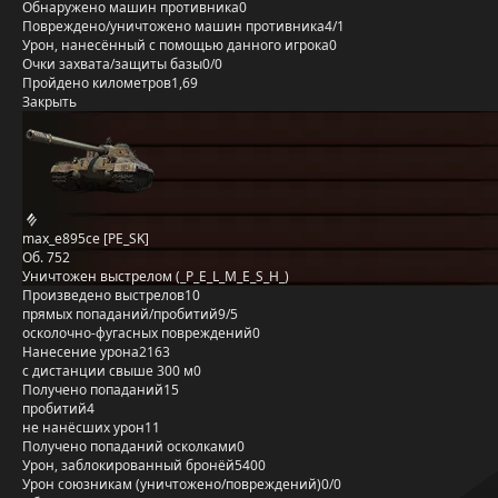
Обнаружено машин противника
0
Повреждено/уничтожено машин противника
4/1
Урон, нанесённый с помощью данного игрока
0
Очки захвата/защиты базы
0/0
Пройдено километров
1,69
Закрыть
max_e895ce [PE_SK]
Об. 752
Уничтожен выстрелом (_P_E_L_M_E_S_H_)
Произведено выстрелов
10
прямых попаданий/пробитий
9/5
осколочно-фугасных повреждений
0
Нанесение урона
2163
с дистанции свыше 300 м
0
Получено попаданий
15
пробитий
4
не нанёсших урон
11
Получено попаданий осколками
0
Урон, заблокированный бронёй
5400
Урон союзникам (уничтожено/повреждений)
0/0