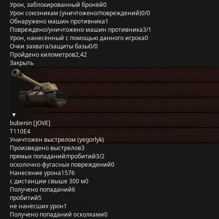
Урон, заблокированный бронёй
0
Урон союзникам (уничтожено/повреждений)
0/0
Обнаружено машин противника
1
Повреждено/уничтожено машин противника
3/1
Урон, нанесённый с помощью данного игрока
0
Очки захвата/защиты базы
0/0
Пройдено километров
2,42
Закрыть
bubenin [JOVE]
T110E4
Уничтожен выстрелом (yegorlyk)
Произведено выстрелов
3
прямых попаданий/пробитий
3/2
осколочно-фугасных повреждений
0
Нанесение урона
1576
с дистанции свыше 300 м
0
Получено попаданий
6
пробитий
5
не нанёсших урон
1
Получено попаданий осколками
0