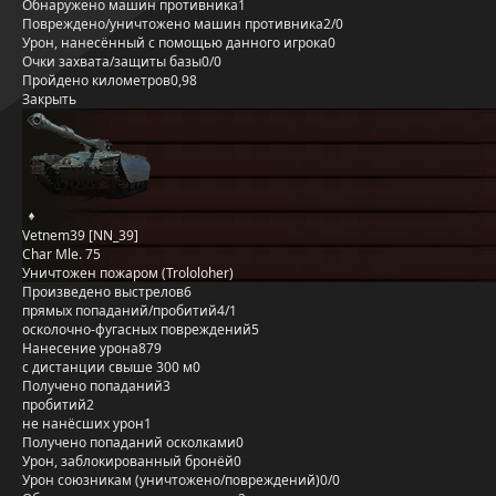
Обнаружено машин противника
1
Повреждено/уничтожено машин противника
2/0
Урон, нанесённый с помощью данного игрока
0
Очки захвата/защиты базы
0/0
Пройдено километров
0,98
Закрыть
Vetnem39 [NN_39]
Char Mle. 75
Уничтожен пожаром (Trololoher)
Произведено выстрелов
6
прямых попаданий/пробитий
4/1
осколочно-фугасных повреждений
5
Нанесение урона
879
с дистанции свыше 300 м
0
Получено попаданий
3
пробитий
2
не нанёсших урон
1
Получено попаданий осколками
0
Урон, заблокированный бронёй
0
Урон союзникам (уничтожено/повреждений)
0/0