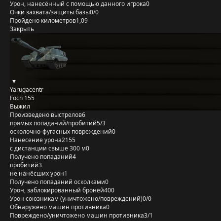
Урон, нанесённый с помощью данного игрока
0
Очки захвата/защиты базы
0/0
Пройдено километров
1,09
Закрыть
Yarugacentr
Foch 155
Выжил
Произведено выстрелов
6
прямых попаданий/пробитий
5/3
осколочно-фугасных повреждений
0
Нанесение урона
2155
с дистанции свыше 300 м
0
Получено попаданий
4
пробитий
3
не нанёсших урон
1
Получено попаданий осколками
0
Урон, заблокированный бронёй
400
Урон союзникам (уничтожено/повреждений)
0/0
Обнаружено машин противника
0
Повреждено/уничтожено машин противника
3/1