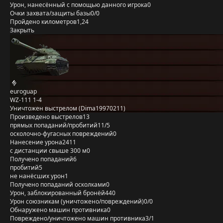
Урон, нанесённый с помощью данного игрока
0
Очки захвата/защиты базы
0/0
Пройдено километров
1,24
Закрыть
euroguap
WZ-111 1-4
Уничтожен выстрелом (Dima19970211)
Произведено выстрелов
13
прямых попаданий/пробитий
11/5
осколочно-фугасных повреждений
0
Нанесение урона
2411
с дистанции свыше 300 м
0
Получено попаданий
6
пробитий
5
не нанёсших урон
1
Получено попаданий осколками
0
Урон, заблокированный бронёй
440
Урон союзникам (уничтожено/повреждений)
0/0
Обнаружено машин противника
0
Повреждено/уничтожено машин противника
3/1