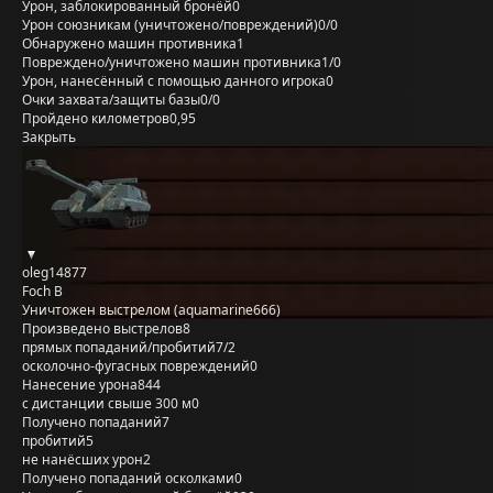
Урон, заблокированный бронёй
0
Урон союзникам (уничтожено/повреждений)
0/0
Обнаружено машин противника
1
Повреждено/уничтожено машин противника
1/0
Урон, нанесённый с помощью данного игрока
0
Очки захвата/защиты базы
0/0
Пройдено километров
0,95
Закрыть
oleg14877
Foch B
Уничтожен выстрелом (aquamarine666)
Произведено выстрелов
8
прямых попаданий/пробитий
7/2
осколочно-фугасных повреждений
0
Нанесение урона
844
с дистанции свыше 300 м
0
Получено попаданий
7
пробитий
5
не нанёсших урон
2
Получено попаданий осколками
0