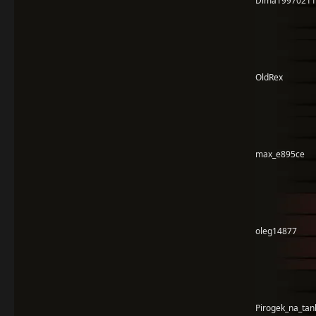
Dima19970211
OldRex
max_e895ce
oleg14877
Pirogek_na_tan