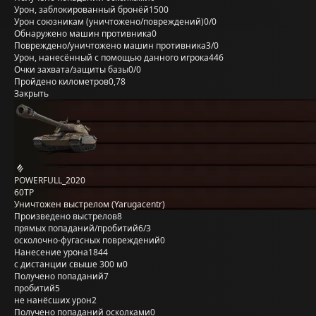
Урон, заблокированный бронёй
1500
Урон союзникам (уничтожено/повреждений)
0/0
Обнаружено машин противника
0
Повреждено/уничтожено машин противника
3/0
Урон, нанесённый с помощью данного игрока
446
Очки захвата/защиты базы
0/0
Пройдено километров
0,78
Закрыть
POWERFULL_2020
60TP
Уничтожен выстрелом (Yarugacentr)
Произведено выстрелов
8
прямых попаданий/пробитий
6/3
осколочно-фугасных повреждений
0
Нанесение урона
1844
с дистанции свыше 300 м
0
Получено попаданий
7
пробитий
5
не нанёсших урон
2
Получено попаданий осколками
0