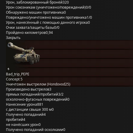
Урон, заблокированный бронёй
320
Урон союзникам (уничтожено/повреждений)
0/0
Обнаружено машин противника
0
Повреждено/уничтожено машин противника
1/0
Урон, нанесённый с помощью данного игрока
0
Очки захвата/защиты базы
0/0
Пройдено километров
0,94
Закрыть
Bad_trip_PEPE
Concept 5
Уничтожен выстрелом (Hondovod25)
Произведено выстрелов
3
прямых попаданий/пробитий
3/2
осколочно-фугасных повреждений
0
Нанесение урона
881
с дистанции свыше 300 м
0
Получено попаданий
4
пробитий
4
не нанёсших урон
0
Получено попаданий осколками
0