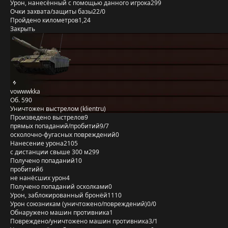
Урон, нанесённый с помощью данного игрока
299
Очки захвата/защиты базы
22/0
Пройдено километров
1,24
Закрыть
vowwwkka
Об. 590
Уничтожен выстрелом (klientru)
Произведено выстрелов
9
прямых попаданий/пробитий
9/7
осколочно-фугасных повреждений
0
Нанесение урона
2105
с дистанции свыше 300 м
299
Получено попаданий
10
пробитий
6
не нанёсших урон
4
Получено попаданий осколками
0
Урон, заблокированный бронёй
1110
Урон союзникам (уничтожено/повреждений)
0/0
Обнаружено машин противника
1
Повреждено/уничтожено машин противника
3/1