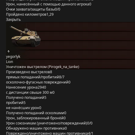
Урон, нанесённый с помощью данного игрока
0
Очки захвата/защиты базы
0/0
Пройдено километров
1,29
Закрыть
yegorlyk
Lion
Уничтожен выстрелом (Pirogek_na_tanke)
Произведено выстрелов
8
прямых попаданий/пробитий
8/7
осколочно-фугасных повреждений
0
Нанесение урона
2940
с дистанции свыше 300 м
0
Получено попаданий
5
пробитий
5
не нанёсших урон
0
Получено попаданий осколками
0
Урон, заблокированный бронёй
0
Урон союзникам (уничтожено/повреждений)
0/0
Обнаружено машин противника
0
Повреждено/уничтожено машин противника
4/1