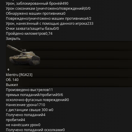
Урон, заблокированный бронёй
490
Урон союзникам (уничтожено/повреждений)
0/0
Обнаружено машин противника
0
Повреждено/уничтожено машин противника
4/2
Урон, нанесённый с помощью данного игрока
233
Очки захвата/защиты базы
0/0
Пройдено километров
0,74
Закрыть
klientru [RGK23]
Об. 140
Выжил
Произведено выстрелов
11
прямых попаданий/пробитий
9/6
осколочно-фугасных повреждений
0
Нанесение урона
1710
с дистанции свыше 300 м
0
Получено попаданий
4
пробитий
4
не нанёсших урон
0
Получено попаданий осколками
0