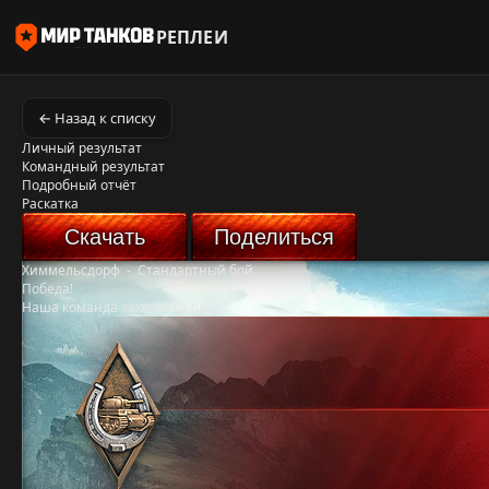
РЕПЛЕИ
← Назад к списку
Личный результат
Командный результат
Подробный отчёт
Раскатка
Скачать
Поделиться
Химмельсдорф
-
Стандартный бой
Победа!
Наша команда захватила базу