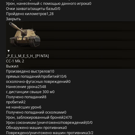
Урон, нанесённый с помощью данного игрока
0
Очки захвата/защиты базы
0/0
Пройдено километров
1,28
Закрыть
_P_E_L_M_E_S_H_ [P1NTA]
CC-1 Mk. 2
Выжил
Произведено выстрелов
10
прямых попаданий/пробитий
10/6
осколочно-фугасных повреждений
0
Нанесение урона
2548
с дистанции свыше 300 м
0
Получено попаданий
8
пробитий
2
не нанёсших урон
6
Получено попаданий осколками
0
Урон, заблокированный бронёй
2470
Урон союзникам (уничтожено/повреждений)
0/0
Обнаружено машин противника
0
Повреждено/уничтожено машин противника
3/2