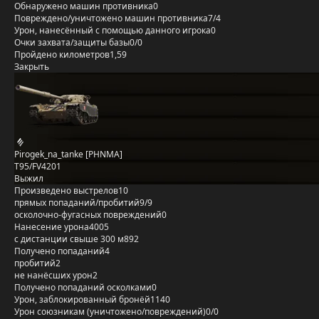
Обнаружено машин противника
0
Повреждено/уничтожено машин противника
7/4
Урон, нанесённый с помощью данного игрока
0
Очки захвата/защиты базы
0/0
Пройдено километров
1,59
Закрыть
Pirogek_na_tanke [PHNMA]
T95/FV4201
Выжил
Произведено выстрелов
10
прямых попаданий/пробитий
9/9
осколочно-фугасных повреждений
0
Нанесение урона
4005
с дистанции свыше 300 м
892
Получено попаданий
4
пробитий
2
не нанёсших урон
2
Получено попаданий осколками
0
Урон, заблокированный бронёй
1140
Урон союзникам (уничтожено/повреждений)
0/0