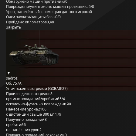
Обнаружено машин противника
0
Повреждено/уничтожено машин противника
5/0
Урон, нанесённый с помощью данного игрока
0
Очки захвата/защиты базы
0/0
Пройдено километров
0,48
Закрыть
sadroz
Об. 757А
Уничтожен выстрелом (GXBAIK27)
Произведено выстрелов
8
прямых попаданий/пробитий
5/4
осколочно-фугасных повреждений
0
Нанесение урона
2106
с дистанции свыше 300 м
1179
Получено попаданий
8
пробитий
6
не нанёсших урон
2
Получено попаданий осколками
0