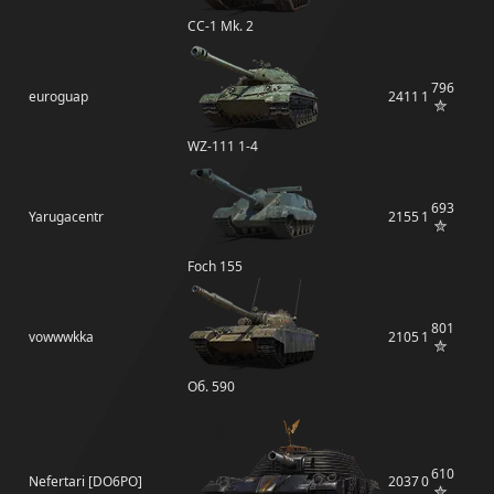
CC-1 Mk. 2
796
euroguap
2411
1
WZ-111 1-4
693
Yarugacentr
2155
1
Foch 155
801
vowwwkka
2105
1
Об. 590
610
Nefertari [DO6PO]
2037
0