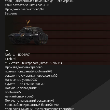
Урон, нанесённый с помощью данного игрока
0
Очки захвата/защиты базы
0/0
Пройдено километров
0,94
Закрыть
Nefertari [DO6PO]
Firebird
Уничтожен выстрелом (Dima19970211)
Произведено выстрелов
6
прямых попаданий/пробитий
6/3
осколочно-фугасных повреждений
0
Нанесение урона
2037
с дистанции свыше 300 м
0
Получено попаданий
10
пробитий
5
не нанёсших урон
5
Получено попаданий осколками
0
Урон, заблокированный бронёй
1790
Урон союзникам (уничтожено/повреждений)
0/0