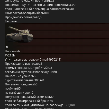
Обнаружено машин противника
3
Повреждено/уничтожено машин противника
3/0
Урон, нанесённый с помощью данного игрока
0
Очки захвата/защиты базы
0/0
Пройдено километров
0,55
Закрыть
Hondovod25
FV215b
Уничтожен выстрелом (Dima19970211)
Произведено выстрелов
5
прямых попаданий/пробитий
4/3
осколочно-фугасных повреждений
0
Нанесение урона
768
с дистанции свыше 300 м
0
Получено попаданий
5
пробитий
5
не нанёсших урон
0
Получено попаданий осколками
0
Урон, заблокированный бронёй
0
Урон союзникам (уничтожено/повреждений)
0/0