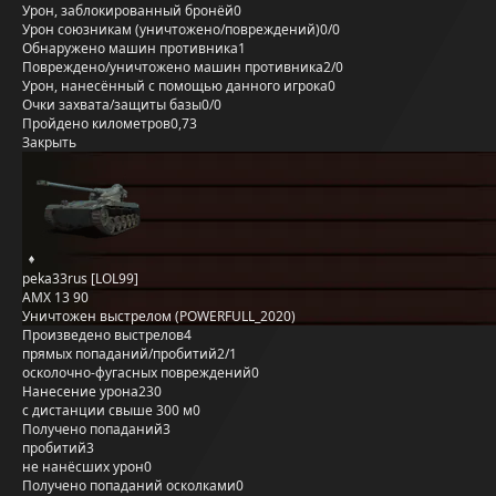
Урон, заблокированный бронёй
0
Урон союзникам (уничтожено/повреждений)
0/0
Обнаружено машин противника
1
Повреждено/уничтожено машин противника
2/0
Урон, нанесённый с помощью данного игрока
0
Очки захвата/защиты базы
0/0
Пройдено километров
0,73
Закрыть
peka33rus [LOL99]
AMX 13 90
Уничтожен выстрелом (POWERFULL_2020)
Произведено выстрелов
4
прямых попаданий/пробитий
2/1
осколочно-фугасных повреждений
0
Нанесение урона
230
с дистанции свыше 300 м
0
Получено попаданий
3
пробитий
3
не нанёсших урон
0
Получено попаданий осколками
0