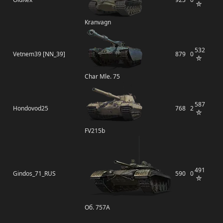
Kranvagn
532
Vetnem39 [NN_39]
879
0
Char Mle. 75
587
Hondovod25
768
2
FV215b
491
Gindos_71_RUS
590
0
Об. 757А