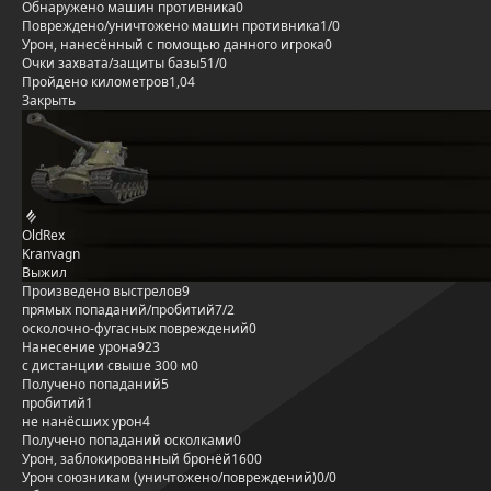
Обнаружено машин противника
0
Повреждено/уничтожено машин противника
1/0
Урон, нанесённый с помощью данного игрока
0
Очки захвата/защиты базы
51/0
Пройдено километров
1,04
Закрыть
OldRex
Kranvagn
Выжил
Произведено выстрелов
9
прямых попаданий/пробитий
7/2
осколочно-фугасных повреждений
0
Нанесение урона
923
с дистанции свыше 300 м
0
Получено попаданий
5
пробитий
1
не нанёсших урон
4
Получено попаданий осколками
0
Урон, заблокированный бронёй
1600
Урон союзникам (уничтожено/повреждений)
0/0