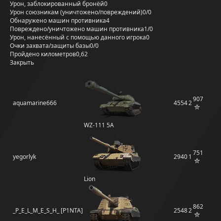
Урон, заблокированный бронёй
0
Урон союзникам (уничтожено/повреждений)
0/0
Обнаружено машин противника
4
Повреждено/уничтожено машин противника
1/0
Урон, нанесённый с помощью данного игрока
0
Очки захвата/защиты базы
0/0
Пройдено километров
0,62
Закрыть
907
aquamarine666
4554
2
WZ-111 5A
751
yegorlyk
2940
1
Lion
862
_P_E_L_M_E_S_H_ [P1NTA]
2548
2