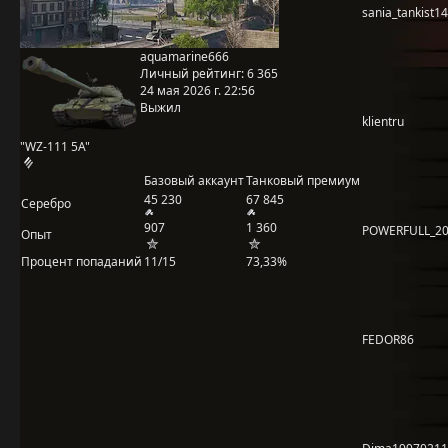
sania_tankist14
aquamarine666
Личный рейтинг:
6 365
24 мая 2026 г. 22:56
Выжил
klientru
"WZ-111 5A"
Базовый аккаунт
Танковый премиум
45 230
67 845
Серебро
907
1 360
POWERFULL_2
Опыт
Процент попаданий
11/15
73,33%
FEDOR86