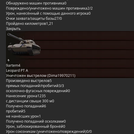
Обнаружено машин противника
0
Повреждено/уничтожено машин противника
2/2
Урон, нанесённый с помощью данного игрока
0
Очки захвата/защиты базы
27/0
Пройдено километров
1,21
Закрыть
9artem4
Leopard PT A
Уничтожен выстрелом (Dima19970211)
Произведено выстрелов
5
прямых попаданий/пробитий
3/3
осколочно-фугасных повреждений
0
Нанесение урона
1235
с дистанции свыше 300 м
0
Получено попаданий
6
пробитий
5
не нанёсших урон
1
Получено попаданий осколками
0
Урон, заблокированный бронёй
0
Урон союзникам (уничтожено/повреждений)
0/0