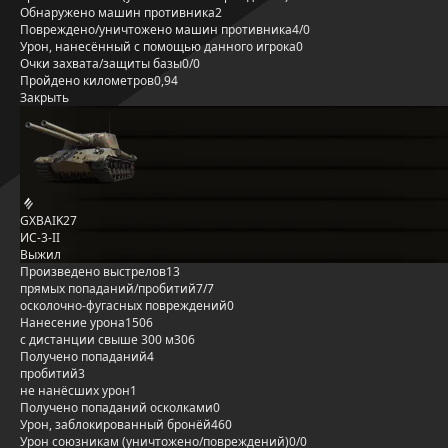
Обнаружено машин противника
2
Повреждено/уничтожено машин противника
4/0
Урон, нанесённый с помощью данного игрока
0
Очки захвата/защиты базы
0/0
Пройдено километров
0,94
Закрыть
GXBAIK27
ИС-3-II
Выжил
Произведено выстрелов
13
прямых попаданий/пробитий
7/7
осколочно-фугасных повреждений
0
Нанесение урона
1506
с дистанции свыше 300 м
306
Получено попаданий
4
пробитий
3
не нанёсших урон
1
Получено попаданий осколками
0
Урон, заблокированный бронёй
460
Урон союзникам (уничтожено/повреждений)
0/0