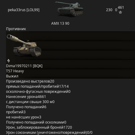
461
peka33rus [LOL99]
230
0
AMX 13 90
Противник
Dima19970211 [BQK]
T57 Heavy
Выжил
Произведено выстрелов
20
прямых попаданий/пробитий
17/14
осколочно-фугасных повреждений
0
Нанесение урона
4661
с дистанции свыше 300 м
0
Получено попаданий
6
пробитий
3
не нанёсших урон
3
Получено попаданий осколками
0
Урон, заблокированный бронёй
1720
Урон союзникам (уничтожено/повреждений)
0/0