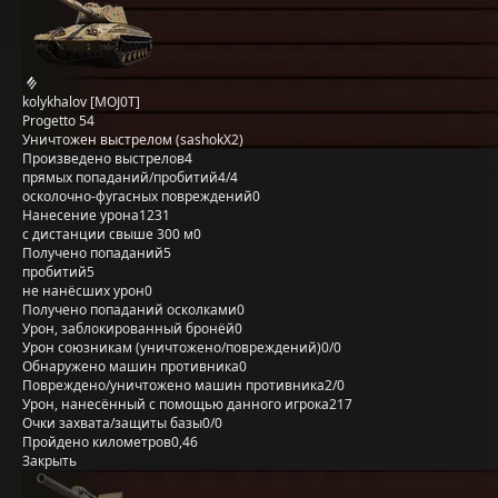
kolykhalov [MOJ0T]
Progetto 54
Уничтожен выстрелом (sashokX2)
Произведено выстрелов
4
прямых попаданий/пробитий
4/4
осколочно-фугасных повреждений
0
Нанесение урона
1231
с дистанции свыше 300 м
0
Получено попаданий
5
пробитий
5
не нанёсших урон
0
Получено попаданий осколками
0
Урон, заблокированный бронёй
0
Урон союзникам (уничтожено/повреждений)
0/0
Обнаружено машин противника
0
Повреждено/уничтожено машин противника
2/0
Урон, нанесённый с помощью данного игрока
217
Очки захвата/защиты базы
0/0
Пройдено километров
0,46
Закрыть