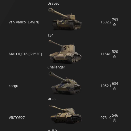
Dravec
793
van_vanco [E-WIN]
1532
2
T34
520
MALOI_016 [G152C]
1154
0
Challenger
634
corgu
1052
1
ИС-3
546
VIKTOP27
973
0
M-II-Y