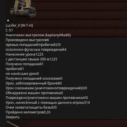
Lucifer_V [W-T-H]
С-51
Уничтожен выстрелом (kapitanylitka88)
Произведено выстрелов
6
прямых попаданий/пробитий
2/0
осколочно-фугасных повреждений
4
Нанесение урона
1225
с дистанции свыше 300 м
1225
Получено попаданий
1
пробитий
1
не нанёсших урон
0
Получено попаданий осколками
0
Урон, заблокированный бронёй
0
Урон союзникам (уничтожено/повреждений)
0/0
Обнаружено машин противника
0
Повреждено/уничтожено машин противника
4/0
Урон, нанесённый с помощью данного игрока
314
Очки захвата/защиты базы
0/0
Пройдено километров
0,26
Закрыть