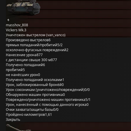
masshov_808
Vickers Mk.3
Уничтожен выстрелом (van_vanco)
Произведено выстрелов
6
прямых попаданий/пробитий
5/2
осколочно-фугасных повреждений
2
Нанесение урона
877
с дистанции свыше 300 м
877
Получено попаданий
6
пробитий
5
не нанёсших урон
0
Получено попаданий осколками
1
Урон, заблокированный бронёй
0
Урон союзникам (уничтожено/повреждений)
0/0
Обнаружено машин противника
0
Повреждено/уничтожено машин противника
5/1
Урон, нанесённый с помощью данного игрока
0
Очки захвата/защиты базы
0/0
Пройдено километров
1,61
Закрыть