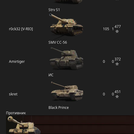
Strv S1
477
r0ck32 [V-RIO]
105
1
SMV CC-56
372
Amirtiger
0
0
ИС
451
skret
0
0
Black Prince
Противник