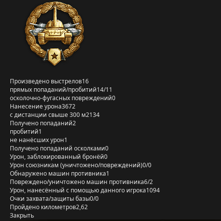
Произведено выстрелов
16
прямых попаданий/пробитий
14/11
осколочно-фугасных повреждений
0
Нанесение урона
3672
с дистанции свыше 300 м
2134
Получено попаданий
2
пробитий
1
не нанёсших урон
1
Получено попаданий осколками
0
Урон, заблокированный бронёй
0
Урон союзникам (уничтожено/повреждений)
0/0
Обнаружено машин противника
1
Повреждено/уничтожено машин противника
6/2
Урон, нанесённый с помощью данного игрока
1094
Очки захвата/защиты базы
0/0
Пройдено километров
2,62
Закрыть