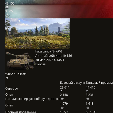
49 155
3 805
hagabanov [E-KAV]
Личный рейтинг:
10 156
30 мая 2026 г. 14:21
Выжил
"Super Hellcat"
Базовый аккаунт
Танковый премиу
29 611
44 416
Серебро
Опыт
2 158
3 236
Награда за первую победу в день (x)
1 079
1 618
Опыт
Процент попаданий
15/22
68,18%