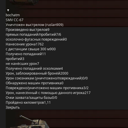
bochatm
SMV CC-67
Уничтожен выстрелом (ruslan909)
Произведено выстрелов
9
прямых попаданий/пробитий
7/6
осколочно-фугасных повреждений
0
Нанесение урона
1762
с дистанции свыше 300 м
900
Получено попаданий
11
пробитий
3
не нанёсших урон
7
Получено попаданий осколками
4
Урон, заблокированный бронёй
2000
Урон союзникам (уничтожено/повреждений)
0/0
Обнаружено машин противника
0
Повреждено/уничтожено машин противника
3/2
Урон, нанесённый с помощью данного игрока
217
Очки захвата/защиты базы
0/0
Пройдено километров
1,11
Закрыть