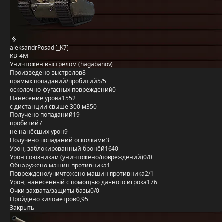
aleksandrPosad [_K7]
КВ-4М
Уничтожен выстрелом (hagabanov)
Произведено выстрелов
8
прямых попаданий/пробитий
5/5
осколочно-фугасных повреждений
0
Нанесение урона
1552
с дистанции свыше 300 м
350
Получено попаданий
19
пробитий
7
не нанёсших урон
9
Получено попаданий осколками
3
Урон, заблокированный бронёй
1640
Урон союзникам (уничтожено/повреждений)
0/0
Обнаружено машин противника
1
Повреждено/уничтожено машин противника
2/1
Урон, нанесённый с помощью данного игрока
176
Очки захвата/защиты базы
0/0
Пройдено километров
0,95
Закрыть