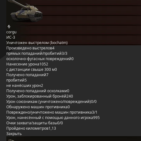
corgu
ИС-3
Уничтожен выстрелом (bochatm)
Произведено выстрелов
4
прямых попаданий/пробитий
3/3
осколочно-фугасных повреждений
0
Нанесение урона
1052
с дистанции свыше 300 м
0
Получено попаданий
7
пробитий
5
не нанёсших урон
2
Получено попаданий осколками
0
Урон, заблокированный бронёй
240
Урон союзникам (уничтожено/повреждений)
0/0
Обнаружено машин противника
0
Повреждено/уничтожено машин противника
3/1
Урон, нанесённый с помощью данного игрока
995
Очки захвата/защиты базы
0/0
Пройдено километров
1,13
Закрыть