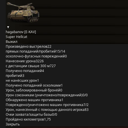
hagabanov [E-KAV]
Super Hellcat
Выжил
Произведено выстрелов
22
прямых попаданий/пробитий
15/14
осколочно-фугасных повреждений
0
Нанесение урона
3226
с дистанции свыше 300 м
727
Получено попаданий
4
пробитий
3
не нанёсших урон
1
Получено попаданий осколками
1
Урон, заблокированный бронёй
0
Урон союзникам (уничтожено/повреждений)
0/0
Обнаружено машин противника
1
Повреждено/уничтожено машин противника
7/2
Урон, нанесённый с помощью данного игрока
83
Очки захвата/защиты базы
0/0
Пройдено километров
1,75
Закрыть