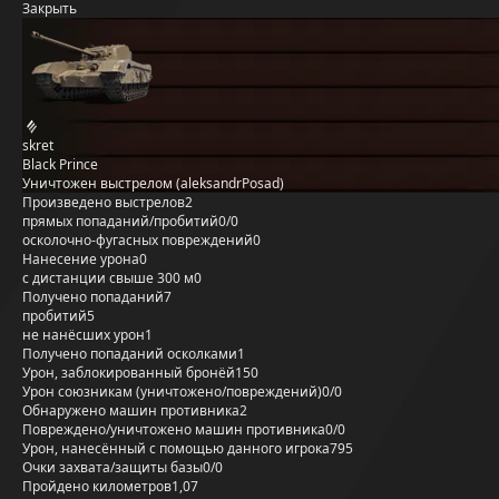
Закрыть
skret
Black Prince
Уничтожен выстрелом (aleksandrPosad)
Произведено выстрелов
2
прямых попаданий/пробитий
0/0
осколочно-фугасных повреждений
0
Нанесение урона
0
с дистанции свыше 300 м
0
Получено попаданий
7
пробитий
5
не нанёсших урон
1
Получено попаданий осколками
1
Урон, заблокированный бронёй
150
Урон союзникам (уничтожено/повреждений)
0/0
Обнаружено машин противника
2
Повреждено/уничтожено машин противника
0/0
Урон, нанесённый с помощью данного игрока
795
Очки захвата/защиты базы
0/0
Пройдено километров
1,07