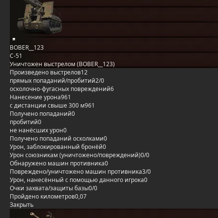
BOBER__123
С-51
Уничтожен выстрелом (BOBER__123)
Произведено выстрелов
12
прямых попаданий/пробитий
2/0
осколочно-фугасных повреждений
6
Нанесение урона
961
с дистанции свыше 300 м
961
Получено попаданий
0
пробитий
0
не нанёсших урон
0
Получено попаданий осколками
0
Урон, заблокированный бронёй
0
Урон союзникам (уничтожено/повреждений)
0/0
Обнаружено машин противника
0
Повреждено/уничтожено машин противника
3/0
Урон, нанесённый с помощью данного игрока
0
Очки захвата/защиты базы
0/0
Пройдено километров
0,07
Закрыть