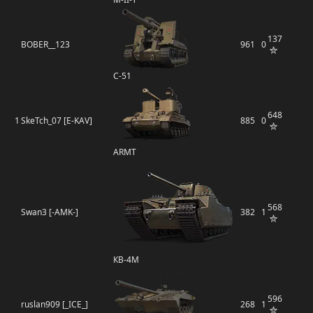
137
BOBER__123
961
0
С-51
648
1
SkeTch_07 [E-KAV]
885
0
ARMT
568
Swan3 [-AMK-]
382
1
КВ-4М
596
ruslan909 [_ICE_]
268
1