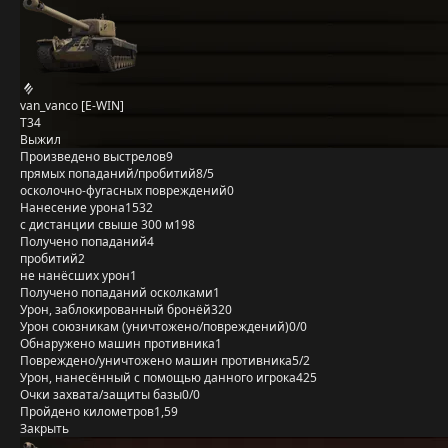
van_vanco [E-WIN]
T34
Выжил
Произведено выстрелов
9
прямых попаданий/пробитий
8/5
осколочно-фугасных повреждений
0
Нанесение урона
1532
с дистанции свыше 300 м
198
Получено попаданий
4
пробитий
2
не нанёсших урон
1
Получено попаданий осколками
1
Урон, заблокированный бронёй
320
Урон союзникам (уничтожено/повреждений)
0/0
Обнаружено машин противника
1
Повреждено/уничтожено машин противника
5/2
Урон, нанесённый с помощью данного игрока
425
Очки захвата/защиты базы
0/0
Пройдено километров
1,59
Закрыть