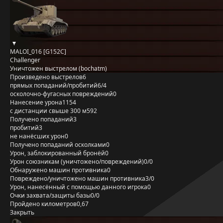
MALOI_016 [G152C]
Challenger
Уничтожен выстрелом (bochatm)
Произведено выстрелов
6
прямых попаданий/пробитий
6/4
осколочно-фугасных повреждений
0
Нанесение урона
1154
с дистанции свыше 300 м
592
Получено попаданий
3
пробитий
3
не нанёсших урон
0
Получено попаданий осколками
0
Урон, заблокированный бронёй
0
Урон союзникам (уничтожено/повреждений)
0/0
Обнаружено машин противника
0
Повреждено/уничтожено машин противника
3/0
Урон, нанесённый с помощью данного игрока
0
Очки захвата/защиты базы
0/0
Пройдено километров
0,67
Закрыть