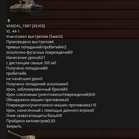
VANDAL_1987 [4SVOI]
Vz. 44-1
Уничтожен выстрелом (Swan3)
Произведено выстрелов
4
прямых попаданий/пробитий
4/2
осколочно-фугасных повреждений
0
Нанесение урона
621
с дистанции свыше 300 м
0
Получено попаданий
6
пробитий
6
не нанёсших урон
0
Получено попаданий осколками
0
Урон, заблокированный бронёй
0
Урон союзникам (уничтожено/повреждений)
0/0
Обнаружено машин противника
0
Повреждено/уничтожено машин противника
1/0
Урон, нанесённый с помощью данного игрока
0
Очки захвата/защиты базы
0/0
Пройдено километров
0,93
Закрыть