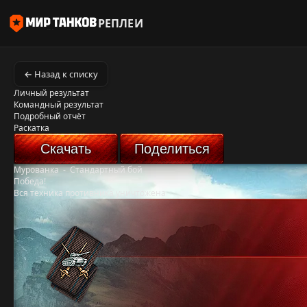
РЕПЛЕИ
← Назад к списку
Личный результат
Командный результат
Подробный отчёт
Раскатка
Скачать
Поделиться
Мурованка
-
Стандартный бой
Победа!
Вся техника противника уничтожена