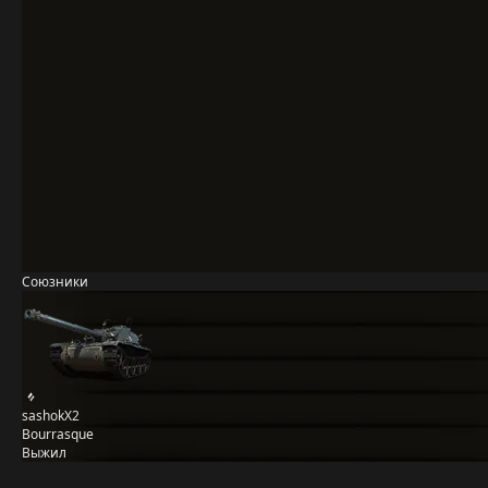
Союзники
sashokX2
Bourrasque
Выжил