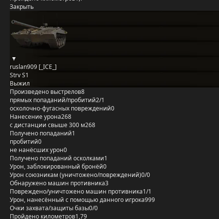
Закрыть
ruslan909 [_ICE_]
Strv S1
Выжил
Произведено выстрелов
8
прямых попаданий/пробитий
2/1
осколочно-фугасных повреждений
0
Нанесение урона
268
с дистанции свыше 300 м
268
Получено попаданий
1
пробитий
0
не нанёсших урон
0
Получено попаданий осколками
1
Урон, заблокированный бронёй
0
Урон союзникам (уничтожено/повреждений)
0/0
Обнаружено машин противника
3
Повреждено/уничтожено машин противника
1/1
Урон, нанесённый с помощью данного игрока
999
Очки захвата/защиты базы
0/0
Пройдено километров
1,79