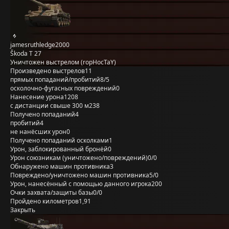
jamesruthledge2000
Škoda T 27
Уничтожен выстрелом (ropHocTaY)
Произведено выстрелов
11
прямых попаданий/пробитий
8/5
осколочно-фугасных повреждений
0
Нанесение урона
1208
с дистанции свыше 300 м
238
Получено попаданий
4
пробитий
4
не нанёсших урон
0
Получено попаданий осколками
1
Урон, заблокированный бронёй
0
Урон союзникам (уничтожено/повреждений)
0/0
Обнаружено машин противника
3
Повреждено/уничтожено машин противника
5/0
Урон, нанесённый с помощью данного игрока
200
Очки захвата/защиты базы
0/0
Пройдено километров
1,91
Закрыть