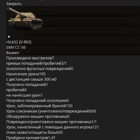
Закрыть
r0ck32 [V-RIO]
SMV CC-56
Выжил
Произведено выстрелов
7
прямых попаданий/пробитий
3/1
осколочно-фугасных повреждений
0
Нанесение урона
105
с дистанции свыше 300 м
0
Получено попаданий
1
пробитий
0
не нанёсших урон
1
Получено попаданий осколками
0
Урон, заблокированный бронёй
150
Урон союзникам (уничтожено/повреждений)
0/0
Обнаружено машин противника
0
Повреждено/уничтожено машин противника
1/1
Урон, нанесённый с помощью данного игрока
121
Очки захвата/защиты базы
0/0
Пройдено километров
1,41