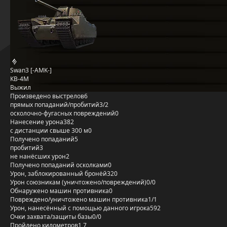
Swan3 [-AMK-]
КВ-4М
Выжил
Произведено выстрелов
6
прямых попаданий/пробитий
3/2
осколочно-фугасных повреждений
0
Нанесение урона
382
с дистанции свыше 300 м
0
Получено попаданий
5
пробитий
3
не нанёсших урон
2
Получено попаданий осколками
0
Урон, заблокированный бронёй
320
Урон союзникам (уничтожено/повреждений)
0/0
Обнаружено машин противника
0
Повреждено/уничтожено машин противника
1/1
Урон, нанесённый с помощью данного игрока
592
Очки захвата/защиты базы
0/0
Пройдено километров
1,7