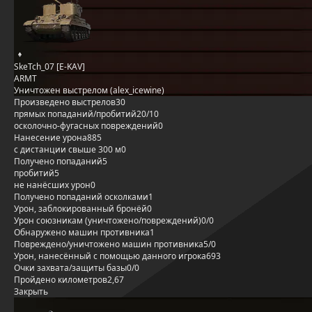
SkeTch_07 [E-KAV]
ARMT
Уничтожен выстрелом (alex_icewine)
Произведено выстрелов
30
прямых попаданий/пробитий
20/10
осколочно-фугасных повреждений
0
Нанесение урона
885
с дистанции свыше 300 м
0
Получено попаданий
5
пробитий
5
не нанёсших урон
0
Получено попаданий осколками
1
Урон, заблокированный бронёй
0
Урон союзникам (уничтожено/повреждений)
0/0
Обнаружено машин противника
1
Повреждено/уничтожено машин противника
5/0
Урон, нанесённый с помощью данного игрока
693
Очки захвата/защиты базы
0/0
Пройдено километров
2,67
Закрыть