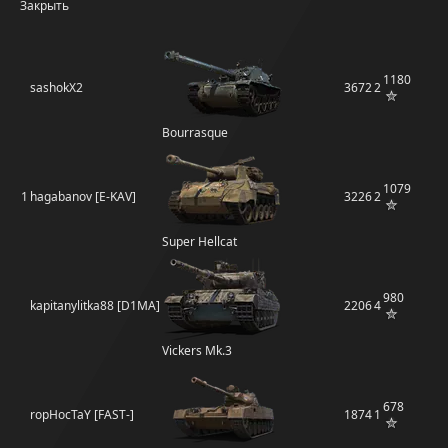
Закрыть
1180
sashokX2
3672
2
Bourrasque
1079
1
hagabanov [E-KAV]
3226
2
Super Hellcat
980
kapitanylitka88 [D1MA]
2206
4
Vickers Mk.3
678
ropHocTaY [FAST-]
1874
1