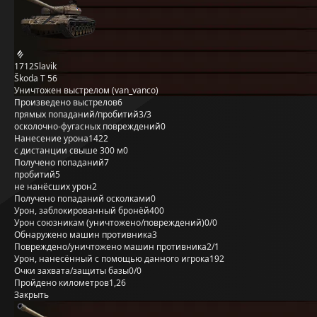
1712Slavik
Škoda T 56
Уничтожен выстрелом (van_vanco)
Произведено выстрелов
6
прямых попаданий/пробитий
3/3
осколочно-фугасных повреждений
0
Нанесение урона
1422
с дистанции свыше 300 м
0
Получено попаданий
7
пробитий
5
не нанёсших урон
2
Получено попаданий осколками
0
Урон, заблокированный бронёй
400
Урон союзникам (уничтожено/повреждений)
0/0
Обнаружено машин противника
3
Повреждено/уничтожено машин противника
2/1
Урон, нанесённый с помощью данного игрока
192
Очки захвата/защиты базы
0/0
Пройдено километров
1,26
Закрыть