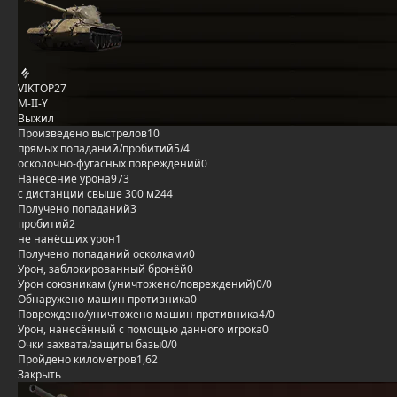
VIKTOP27
M-II-Y
Выжил
Произведено выстрелов
10
прямых попаданий/пробитий
5/4
осколочно-фугасных повреждений
0
Нанесение урона
973
с дистанции свыше 300 м
244
Получено попаданий
3
пробитий
2
не нанёсших урон
1
Получено попаданий осколками
0
Урон, заблокированный бронёй
0
Урон союзникам (уничтожено/повреждений)
0/0
Обнаружено машин противника
0
Повреждено/уничтожено машин противника
4/0
Урон, нанесённый с помощью данного игрока
0
Очки захвата/защиты базы
0/0
Пройдено километров
1,62
Закрыть