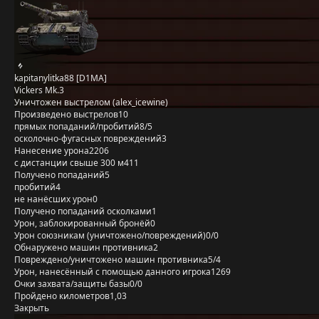
kapitanylitka88 [D1MA]
Vickers Mk.3
Уничтожен выстрелом (alex_icewine)
Произведено выстрелов
10
прямых попаданий/пробитий
8/5
осколочно-фугасных повреждений
3
Нанесение урона
2206
с дистанции свыше 300 м
411
Получено попаданий
5
пробитий
4
не нанёсших урон
0
Получено попаданий осколками
1
Урон, заблокированный бронёй
0
Урон союзникам (уничтожено/повреждений)
0/0
Обнаружено машин противника
2
Повреждено/уничтожено машин противника
5/4
Урон, нанесённый с помощью данного игрока
1269
Очки захвата/защиты базы
0/0
Пройдено километров
1,03
Закрыть