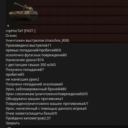
ropHocTaY [FAST-]
Dravec
Уничтожен выстрелом (masshov_808)
Произведено выстрелов
11
прямых попаданий/пробитий
8/6
осколочно-фугасных повреждений
0
Нанесение урона
1874
с дистанции свыше 300 м
343
Получено попаданий
7
пробитий
5
не нанёсших урон
2
Получено попаданий осколками
0
Урон, заблокированный бронёй
480
Урон союзникам (уничтожено/повреждений)
0/0
Обнаружено машин противника
1
Повреждено/уничтожено машин противника
4/1
Урон, нанесённый с помощью данного игрока
0
Очки захвата/защиты базы
0/0
Пройдено километров
2,07
Закрыть