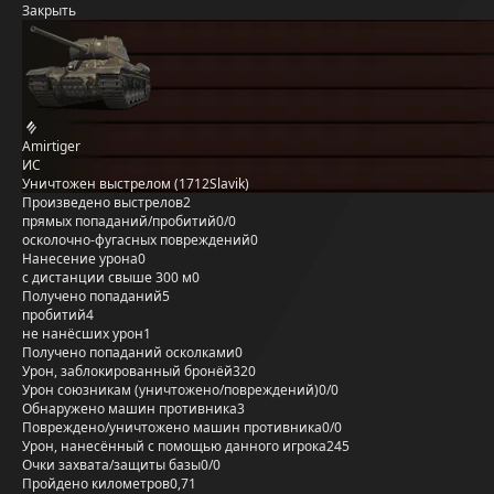
Закрыть
Amirtiger
ИС
Уничтожен выстрелом (1712Slavik)
Произведено выстрелов
2
прямых попаданий/пробитий
0/0
осколочно-фугасных повреждений
0
Нанесение урона
0
с дистанции свыше 300 м
0
Получено попаданий
5
пробитий
4
не нанёсших урон
1
Получено попаданий осколками
0
Урон, заблокированный бронёй
320
Урон союзникам (уничтожено/повреждений)
0/0
Обнаружено машин противника
3
Повреждено/уничтожено машин противника
0/0
Урон, нанесённый с помощью данного игрока
245
Очки захвата/защиты базы
0/0
Пройдено километров
0,71