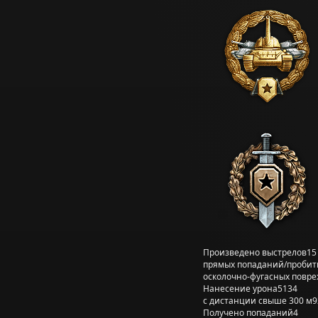
Произведено выстрелов
15
прямых попаданий/пробит
осколочно-фугасных повр
Нанесение урона
5134
с дистанции свыше 300 м
9
Получено попаданий
4