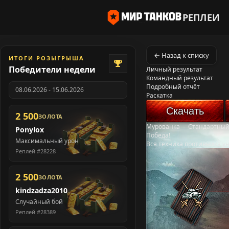
РЕПЛЕИ
← Назад к списку
ИТОГИ РОЗЫГРЫША
Победители недели
Личный результат
Командный результат
Подробный отчёт
08.06.2026 - 15.06.2026
Раскатка
Скачать
2 500
ЗОЛОТА
Мурованка
-
Стандартный
Ponylox
Победа!
Максимальный урон
Вся техника противника у
Реплей #28228
2 500
ЗОЛОТА
kindzadza2010
Случайный бой
Реплей #28389