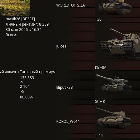
WORLD_OF_SILA___
maxik26 [BE3ET]
T30
Личный рейтинг:
8 359
30 мая 2026 г. 16:34
Выжил
Juice1
КВ-4М
ый аккаунт
Танковый премиум
133 383
2 104
liliputik83
80,00%
Strv K
KOROL_Pro11
Т-44