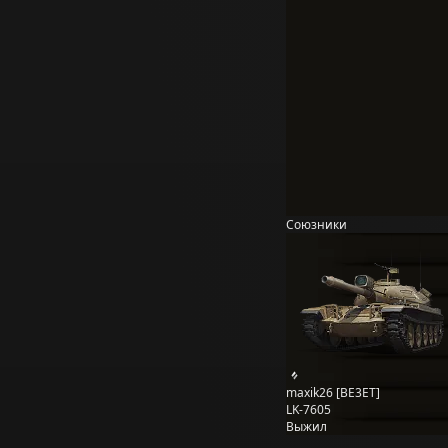
Союзники
maxik26 [BE3ET]
LK-7605
Выжил