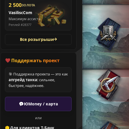
2 500
ЗОЛОТА
VasiliscCom
Максимум ассиста
Реплей #28377
Все розыгрыши
Поддержать проект
🎯 Поддержка проекта — это как
апгрейд танка:
сильнее,
быстрее, надёжнее.
ЮMoney / карта
или
Для клиентов Т-Банк