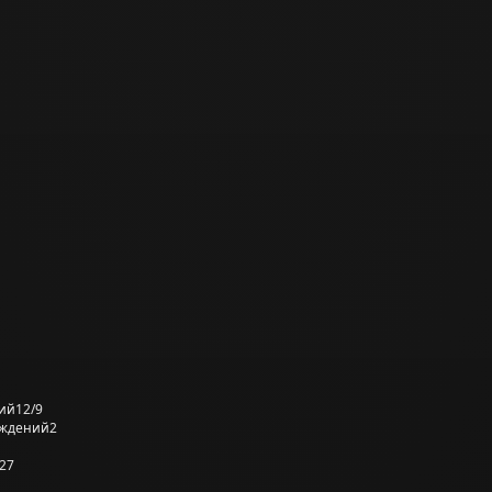
ий
12/9
еждений
2
27