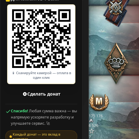
📱 Сканируйте камерой — оплата в
один клик
Сделать донат
Спасибо!
Любая сумма важна — вы
175 176
напрямую ускоряете разработку и
улучшаете сервис. 🚀
6 526
Каждый донат — это вклад в
7
развитие