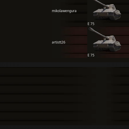
mikolawengura
E 75
artistt26
E 75