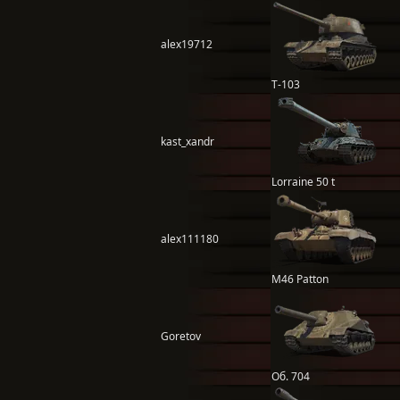
alex19712
Т-103
kast_xandr
Lorraine 50 t
alex111180
M46 Patton
Goretov
Об. 704