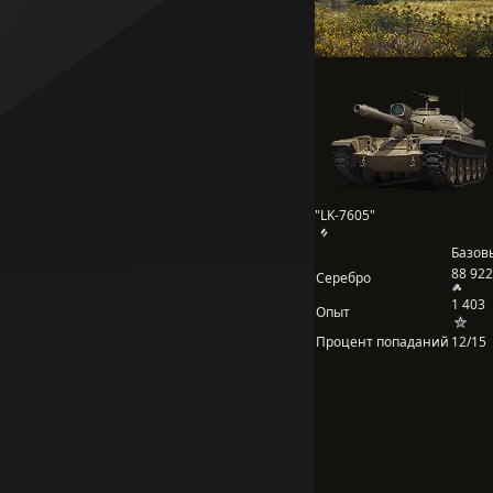
"LK-7605"
Базов
88 922
Серебро
1 403
Опыт
Процент попаданий
12/15