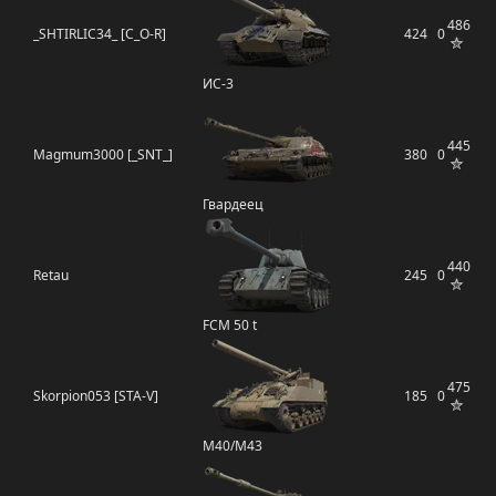
486
_SHTIRLIC34_ [C_O-R]
424
0
ИС-3
445
Magmum3000 [_SNT_]
380
0
Гвардеец
440
Retau
245
0
FCM 50 t
475
Skorpion053 [STA-V]
185
0
M40/M43