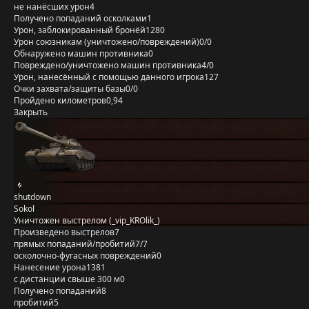
не нанёсших урон
4
Получено попаданий осколками
1
Урон, заблокированный бронёй
1280
Урон союзникам (уничтожено/повреждений)
0/0
Обнаружено машин противника
0
Повреждено/уничтожено машин противника
4/0
Урон, нанесённый с помощью данного игрока
127
Очки захвата/защиты базы
0/0
Пройдено километров
0,94
Закрыть
shutdown
Sokol
Уничтожен выстрелом (_vip_KROlik_)
Произведено выстрелов
7
прямых попаданий/пробитий
7/7
осколочно-фугасных повреждений
0
Нанесение урона
1381
с дистанции свыше 300 м
0
Получено попаданий
8
пробитий
5