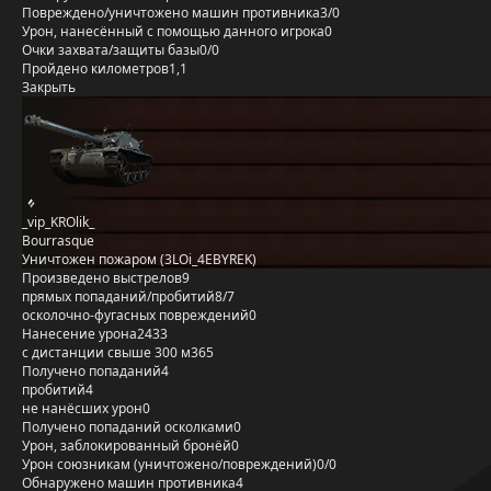
Повреждено/уничтожено машин противника
3/0
Урон, нанесённый с помощью данного игрока
0
Очки захвата/защиты базы
0/0
Пройдено километров
1,1
Закрыть
_vip_KROlik_
Bourrasque
Уничтожен пожаром (3LOi_4EBYREK)
Произведено выстрелов
9
прямых попаданий/пробитий
8/7
осколочно-фугасных повреждений
0
Нанесение урона
2433
с дистанции свыше 300 м
365
Получено попаданий
4
пробитий
4
не нанёсших урон
0
Получено попаданий осколками
0
Урон, заблокированный бронёй
0
Урон союзникам (уничтожено/повреждений)
0/0
Обнаружено машин противника
4