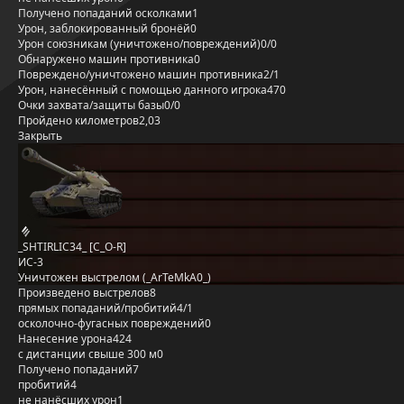
Получено попаданий осколками
1
Урон, заблокированный бронёй
0
Урон союзникам (уничтожено/повреждений)
0/0
Обнаружено машин противника
0
Повреждено/уничтожено машин противника
2/1
Урон, нанесённый с помощью данного игрока
470
Очки захвата/защиты базы
0/0
Пройдено километров
2,03
Закрыть
_SHTIRLIC34_ [C_O-R]
ИС-3
Уничтожен выстрелом (_ArTeMkA0_)
Произведено выстрелов
8
прямых попаданий/пробитий
4/1
осколочно-фугасных повреждений
0
Нанесение урона
424
с дистанции свыше 300 м
0
Получено попаданий
7
пробитий
4
не нанёсших урон
1