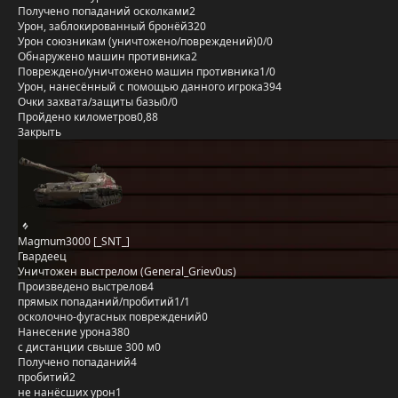
Получено попаданий осколками
2
Урон, заблокированный бронёй
320
Урон союзникам (уничтожено/повреждений)
0/0
Обнаружено машин противника
2
Повреждено/уничтожено машин противника
1/0
Урон, нанесённый с помощью данного игрока
394
Очки захвата/защиты базы
0/0
Пройдено километров
0,88
Закрыть
Magmum3000 [_SNT_]
Гвардеец
Уничтожен выстрелом (General_Griev0us)
Произведено выстрелов
4
прямых попаданий/пробитий
1/1
осколочно-фугасных повреждений
0
Нанесение урона
380
с дистанции свыше 300 м
0
Получено попаданий
4
пробитий
2
не нанёсших урон
1