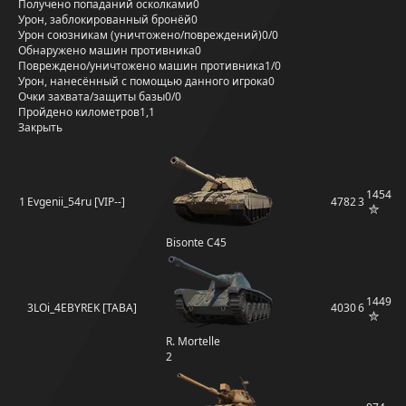
Получено попаданий осколками
0
Урон, заблокированный бронёй
0
Урон союзникам (уничтожено/повреждений)
0/0
Обнаружено машин противника
0
Повреждено/уничтожено машин противника
1/0
Урон, нанесённый с помощью данного игрока
0
Очки захвата/защиты базы
0/0
Пройдено километров
1,1
Закрыть
1454
1
Evgenii_54ru [VIP--]
4782
3
Bisonte C45
1449
3LOi_4EBYREK [TABA]
4030
6
R. Mortelle
2