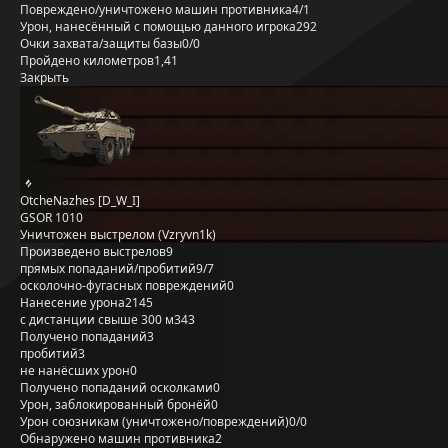
Повреждено/уничтожено машин противника
4/1
Урон, нанесённый с помощью данного игрока
292
Очки захвата/защиты базы
0/0
Пройдено километров
1,41
Закрыть
OtcheNazhes [D_W_I]
GSOR 1010
Уничтожен выстрелом (Vzryvn1k)
Произведено выстрелов
9
прямых попаданий/пробитий
9/7
осколочно-фугасных повреждений
0
Нанесение урона
2145
с дистанции свыше 300 м
343
Получено попаданий
3
пробитий
3
не нанёсших урон
0
Получено попаданий осколками
0
Урон, заблокированный бронёй
0
Урон союзникам (уничтожено/повреждений)
0/0
Обнаружено машин противника
2