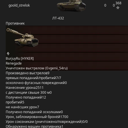
368
goold_strelok
0
0
ЛТ-432
Противник
BurjuyRu [HYKER]
Renegade
Уничтожен выстрелом (Evgenii_54ru)
Произведено выстрелов
9
прямых попаданий/пробитий
7/7
осколочно-фугасных повреждений
0
Нанесение урона
2511
с дистанции свыше 300 м
0
Получено попаданий
12
пробитий
5
не нанёсших урон
7
Получено попаданий осколками
0
Урон, заблокированный бронёй
1700
Урон союзникам (уничтожено/повреждений)
0/0
Обнаружено машин противника
1