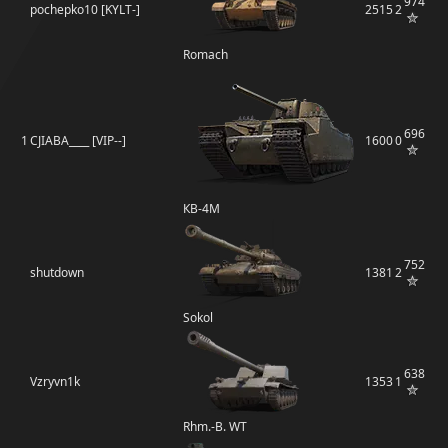
974
pochepko10 [KYLT-]
2515
2
Romach
696
1
CJIABA____ [VIP--]
1600
0
КВ-4М
752
shutdown
1381
2
Sokol
638
Vzryvn1k
1353
1
Rhm.-B. WT