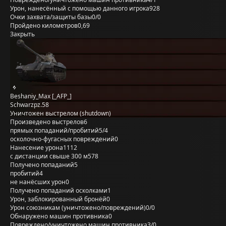
Урон, нанесённый с помощью данного игрока
928
Очки захвата/защиты базы
0/0
Пройдено километров
0,69
Закрыть
Beshaniy_Max [_AFP_]
Schwarzpz.58
Уничтожен выстрелом (shutdown)
Произведено выстрелов
6
прямых попаданий/пробитий
5/4
осколочно-фугасных повреждений
0
Нанесение урона
1112
с дистанции свыше 300 м
578
Получено попаданий
5
пробитий
4
не нанёсших урон
0
Получено попаданий осколками
1
Урон, заблокированный бронёй
0
Урон союзникам (уничтожено/повреждений)
0/0
Обнаружено машин противника
0
Повреждено/уничтожено машин противника
3/0