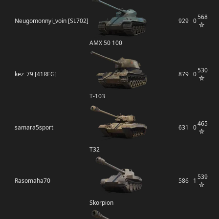
568
Neugomonnyi_voin [SL702]
929
0
AMX 50 100
530
kez_79 [41REG]
879
0
Т-103
465
samara5sport
631
0
T32
539
Rasomaha70
586
1
Skorpion