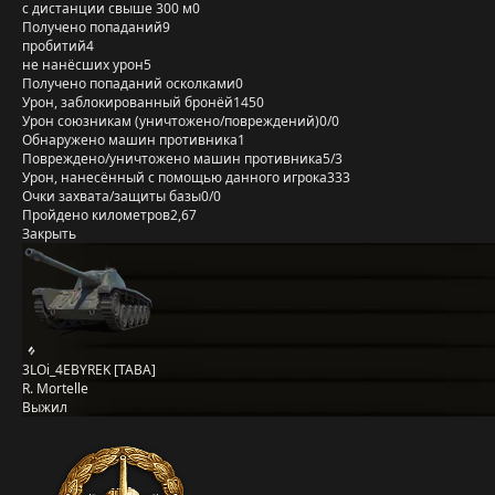
с дистанции свыше 300 м
0
Получено попаданий
9
пробитий
4
не нанёсших урон
5
Получено попаданий осколками
0
Урон, заблокированный бронёй
1450
Урон союзникам (уничтожено/повреждений)
0/0
Обнаружено машин противника
1
Повреждено/уничтожено машин противника
5/3
Урон, нанесённый с помощью данного игрока
333
Очки захвата/защиты базы
0/0
Пройдено километров
2,67
Закрыть
3LOi_4EBYREK [TABA]
R. Mortelle
Выжил