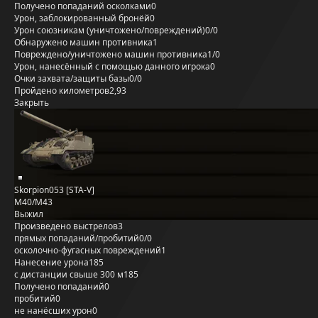
Получено попаданий осколками
0
Урон, заблокированный бронёй
0
Урон союзникам (уничтожено/повреждений)
0/0
Обнаружено машин противника
1
Повреждено/уничтожено машин противника
1/0
Урон, нанесённый с помощью данного игрока
0
Очки захвата/защиты базы
0/0
Пройдено километров
2,93
Закрыть
Skorpion053 [STA-V]
M40/M43
Выжил
Произведено выстрелов
3
прямых попаданий/пробитий
0/0
осколочно-фугасных повреждений
1
Нанесение урона
185
с дистанции свыше 300 м
185
Получено попаданий
0
пробитий
0
не нанёсших урон
0