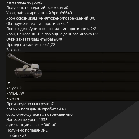
не нанёсших урон
3
Получено попаданий осколками
0
Урон, заблокированный бронёй
640
Урон союзникам (уничтожено/повреждений)
0/0
Обнаружено машин противника
1
Повреждено/уничтожено машин противника
2/2
Урон, нанесённый с помощью данного игрока
322
Очки захвата/защиты базы
0/0
Пройдено километров
1,22
Закрыть
Vzryvn1k
Rhm.-B. WT
Выжил
Произведено выстрелов
7
прямых попаданий/пробитий
3/3
осколочно-фугасных повреждений
0
Нанесение урона
1353
с дистанции свыше 300 м
0
Получено попаданий
2
пробитий
2