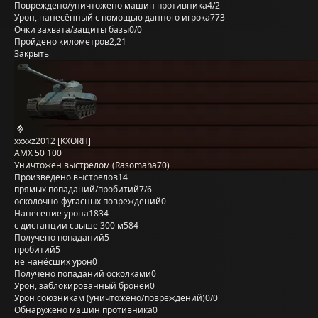
Повреждено/уничтожено машин противника
4/2
Урон, нанесённый с помощью данного игрока
773
Очки захвата/защиты базы
0/0
Пройдено километров
2,21
Закрыть
xxxxz2012 [KXORH]
AMX 50 100
Уничтожен выстрелом (Rasomaha70)
Произведено выстрелов
14
прямых попаданий/пробитий
7/6
осколочно-фугасных повреждений
0
Нанесение урона
1834
с дистанции свыше 300 м
584
Получено попаданий
5
пробитий
5
не нанёсших урон
0
Получено попаданий осколками
0
Урон, заблокированный бронёй
0
Урон союзникам (уничтожено/повреждений)
0/0
Обнаружено машин противника
0