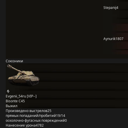
Stepanij4
Aynurik1807
Союзники
Evgenii_54ru [VIP--]
Bisonte C45
Выжил
Произведено выстрелов
25
прямых попаданий/пробитий
19/14
осколочно-фугасных повреждений
0
Нанесение урона
4782