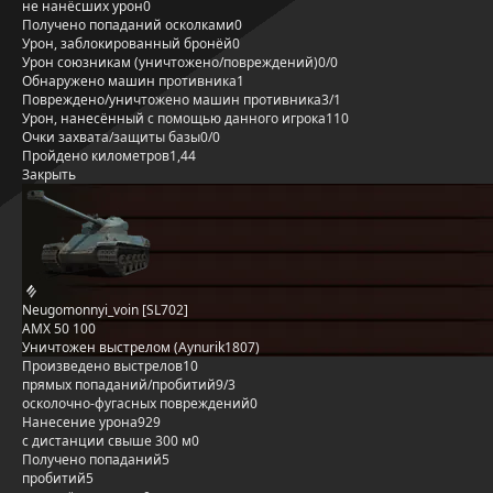
не нанёсших урон
0
Получено попаданий осколками
0
Урон, заблокированный бронёй
0
Урон союзникам (уничтожено/повреждений)
0/0
Обнаружено машин противника
1
Повреждено/уничтожено машин противника
3/1
Урон, нанесённый с помощью данного игрока
110
Очки захвата/защиты базы
0/0
Пройдено километров
1,44
Закрыть
Neugomonnyi_voin [SL702]
AMX 50 100
Уничтожен выстрелом (Aynurik1807)
Произведено выстрелов
10
прямых попаданий/пробитий
9/3
осколочно-фугасных повреждений
0
Нанесение урона
929
с дистанции свыше 300 м
0
Получено попаданий
5
пробитий
5