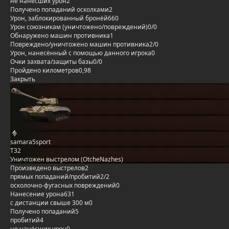
не нанёсших урон
2
Получено попаданий осколками
2
Урон, заблокированный бронёй
660
Урон союзникам (уничтожено/повреждений)
0/0
Обнаружено машин противника
1
Повреждено/уничтожено машин противника
2/0
Урон, нанесённый с помощью данного игрока
0
Очки захвата/защиты базы
0/0
Пройдено километров
0,98
Закрыть
samara5sport
T32
Уничтожен выстрелом (OtcheNazhes)
Произведено выстрелов
2
прямых попаданий/пробитий
2/2
осколочно-фугасных повреждений
0
Нанесение урона
631
с дистанции свыше 300 м
0
Получено попаданий
5
пробитий
4
не нанёсших урон
0