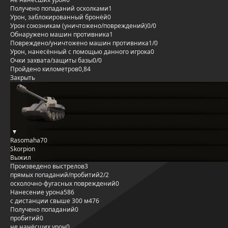
Получено попаданий осколками
1
Урон, заблокированный бронёй
0
Урон союзникам (уничтожено/повреждений)
0/0
Обнаружено машин противника
1
Повреждено/уничтожено машин противника
1/0
Урон, нанесённый с помощью данного игрока
0
Очки захвата/защиты базы
0/0
Пройдено километров
0,84
Закрыть
Rasomaha70
Skorpion
Выжил
Произведено выстрелов
3
прямых попаданий/пробитий
2/2
осколочно-фугасных повреждений
0
Нанесение урона
586
с дистанции свыше 300 м
476
Получено попаданий
0
пробитий
0
не нанёсших урон
0