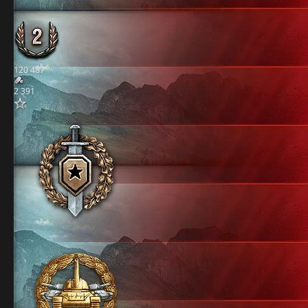
120 487
2 391