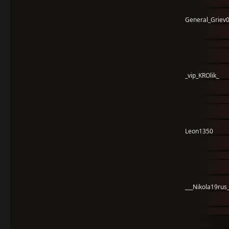
General_Griev
_vip_KROlik_
Leon1350
___Nikola19rus_