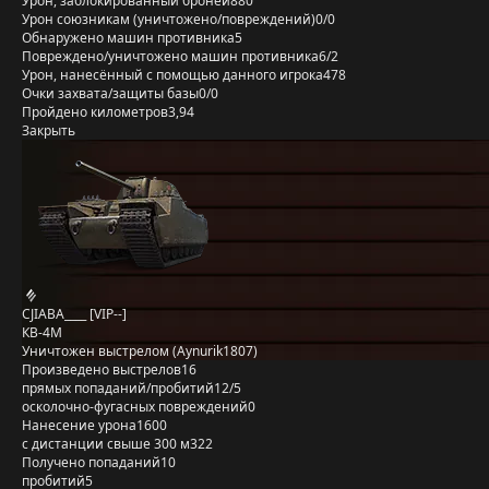
Урон, заблокированный бронёй
880
Урон союзникам (уничтожено/повреждений)
0/0
Обнаружено машин противника
5
Повреждено/уничтожено машин противника
6/2
Урон, нанесённый с помощью данного игрока
478
Очки захвата/защиты базы
0/0
Пройдено километров
3,94
Закрыть
CJIABA____ [VIP--]
КВ-4М
Уничтожен выстрелом (Aynurik1807)
Произведено выстрелов
16
прямых попаданий/пробитий
12/5
осколочно-фугасных повреждений
0
Нанесение урона
1600
с дистанции свыше 300 м
322
Получено попаданий
10
пробитий
5