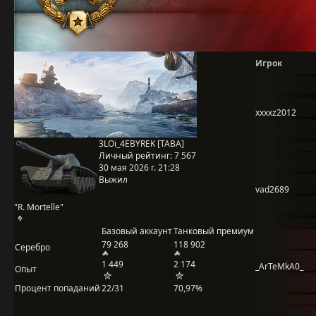
Игрок
xxxxz2012
3LOi_4EBYREK [TABA]
Личный рейтинг:
7 567
30 мая 2026 г. 21:28
Выжил
vad2689
"R. Mortelle"
Базовый аккаунт
Танковый премиум
79 268
118 902
Серебро
1 449
2 174
_ArTeMkA0_
Опыт
Процент попаданий
22/31
70,97%