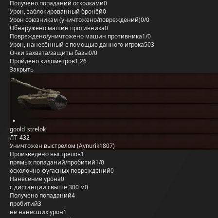
Получено попаданий осколками
0
Урон, заблокированный бронёй
0
Урон союзникам (уничтожено/повреждений)
0/0
Обнаружено машин противника
0
Повреждено/уничтожено машин противника
1/0
Урон, нанесённый с помощью данного игрока
503
Очки захвата/защиты базы
0/0
Пройдено километров
1,26
Закрыть
goold_strelok
ЛТ-432
Уничтожен выстрелом (Aynurik1807)
Произведено выстрелов
1
прямых попаданий/пробитий
1/0
осколочно-фугасных повреждений
0
Нанесение урона
0
с дистанции свыше 300 м
0
Получено попаданий
4
пробитий
3
не нанёсших урон
1