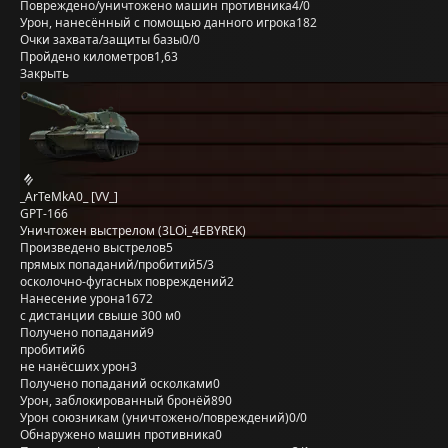
Повреждено/уничтожено машин противника
4/0
Урон, нанесённый с помощью данного игрока
182
Очки захвата/защиты базы
0/0
Пройдено километров
1,63
Закрыть
_ArTeMkA0_ [VV_]
GPT-166
Уничтожен выстрелом (3LOi_4EBYREK)
Произведено выстрелов
5
прямых попаданий/пробитий
5/3
осколочно-фугасных повреждений
2
Нанесение урона
1672
с дистанции свыше 300 м
0
Получено попаданий
9
пробитий
6
не нанёсших урон
3
Получено попаданий осколками
0
Урон, заблокированный бронёй
890
Урон союзникам (уничтожено/повреждений)
0/0
Обнаружено машин противника
0