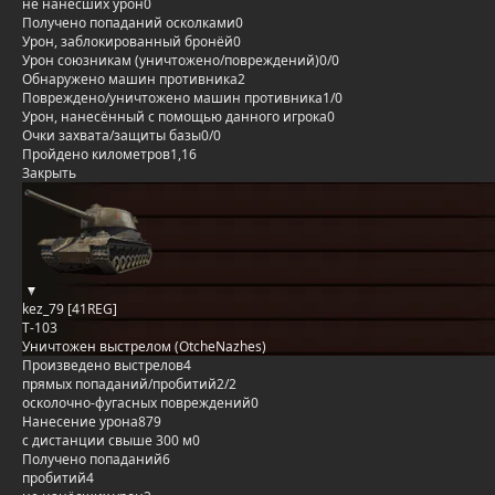
не нанёсших урон
0
Получено попаданий осколками
0
Урон, заблокированный бронёй
0
Урон союзникам (уничтожено/повреждений)
0/0
Обнаружено машин противника
2
Повреждено/уничтожено машин противника
1/0
Урон, нанесённый с помощью данного игрока
0
Очки захвата/защиты базы
0/0
Пройдено километров
1,16
Закрыть
kez_79 [41REG]
Т-103
Уничтожен выстрелом (OtcheNazhes)
Произведено выстрелов
4
прямых попаданий/пробитий
2/2
осколочно-фугасных повреждений
0
Нанесение урона
879
с дистанции свыше 300 м
0
Получено попаданий
6
пробитий
4