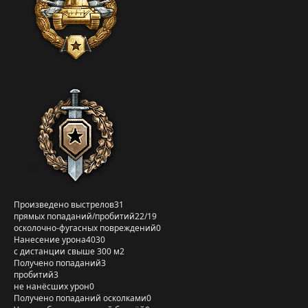
Произведено выстрелов
31
прямых попаданий/пробитий
22/19
осколочно-фугасных повреждений
0
Нанесение урона
4030
с дистанции свыше 300 м
2
Получено попаданий
3
пробитий
3
не нанёсших урон
0
Получено попаданий осколками
0