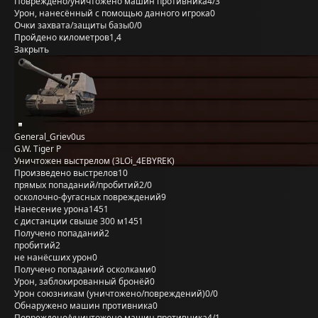
Повреждено/уничтожено машин противника
4/3
Урон, нанесённый с помощью данного игрока
0
Очки захвата/защиты базы
0/0
Пройдено километров
1,4
Закрыть
General_Griev0us
G.W. Tiger P
Уничтожен выстрелом (3LOi_4EBYREK)
Произведено выстрелов
10
прямых попаданий/пробитий
2/0
осколочно-фугасных повреждений
9
Нанесение урона
1451
с дистанции свыше 300 м
1451
Получено попаданий
2
пробитий
2
не нанёсших урон
0
Получено попаданий осколками
0
Урон, заблокированный бронёй
0
Урон союзникам (уничтожено/повреждений)
0/0
Обнаружено машин противника
0
Повреждено/уничтожено машин противника
4/1