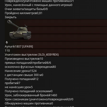
Повреждено/уничтожено машин противника
3/1
Урон, нанесённый с помощью данного игрока
0
Очки захвата/защиты базы
0/0
Пройдено километров
0,81
Закрыть
Aynurik1807 [UFA99]
110
Уничтожен выстрелом (3LOi_4EBYREK)
Произведено выстрелов
10
прямых попаданий/пробитий
8/6
осколочно-фугасных повреждений
0
Нанесение урона
1524
с дистанции свыше 300 м
0
Получено попаданий
12
пробитий
7
не нанёсших урон
5
Получено попаданий осколками
0
Урон, заблокированный бронёй
1460
Урон союзникам (уничтожено/повреждений)
0/0
Обнаружено машин противника
0