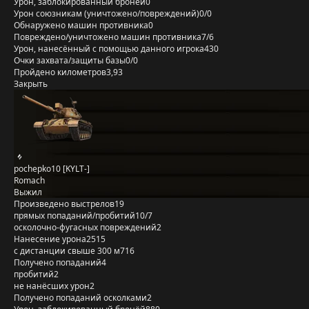
Урон, заблокированный бронёй
0
Урон союзникам (уничтожено/повреждений)
0/0
Обнаружено машин противника
0
Повреждено/уничтожено машин противника
7/6
Урон, нанесённый с помощью данного игрока
430
Очки захвата/защиты базы
0/0
Пройдено километров
3,93
Закрыть
pochepko10 [KYLT-]
Romach
Выжил
Произведено выстрелов
19
прямых попаданий/пробитий
10/7
осколочно-фугасных повреждений
2
Нанесение урона
2515
с дистанции свыше 300 м
716
Получено попаданий
4
пробитий
2
не нанёсших урон
2
Получено попаданий осколками
2