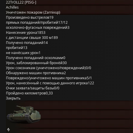
22TrOLL22 [PISG-]
Achilles
Уничтожен пожаром (Zarnivup)
Произведено выстрелов
19
прямых попаданий/пробитий
17/12
осколочно-фугасных повреждений
3
Нанесение урона
1853
с дистанции свыше 300 м
189
Получено попаданий
14
пробитий
13
не нанёсших урон
1
Получено попаданий осколками
0
Урон, заблокированный бронёй
30
Урон союзникам (уничтожено/повреждений)
0/0
Обнаружено машин противника
2
Повреждено/уничтожено машин противника
5/1
Урон, нанесённый с помощью данного игрока
122
Очки захвата/защиты базы
0/0
Пройдено километров
0,33
Закрыть