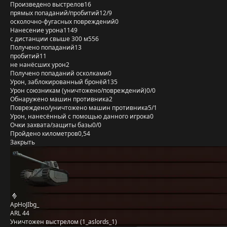
Произведено выстрелов
16
прямых попаданий/пробитий
12/9
осколочно-фугасных повреждений
0
Нанесение урона
1149
с дистанции свыше 300 м
556
Получено попаданий
13
пробитий
11
не нанёсших урон
2
Получено попаданий осколками
0
Урон, заблокированный бронёй
135
Урон союзникам (уничтожено/повреждений)
0/0
Обнаружено машин противника
2
Повреждено/уничтожено машин противника
5/1
Урон, нанесённый с помощью данного игрока
0
Очки захвата/защиты базы
0/0
Пройдено километров
0,54
Закрыть
ApHoJIbg_
ARL 44
Уничтожен выстрелом (1_aslords_1)