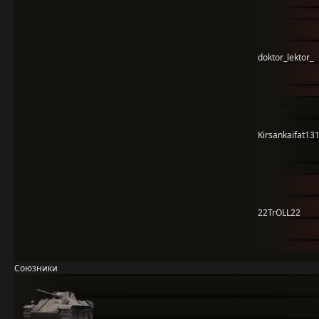
doktor_lektor_
Kirsankaifat13
22TrOLL22
Союзники