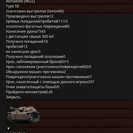
46maks86 [R62Z]
Type 58
Уничтожен выстрелом (lamon68)
Произведено выстрелов
12
прямых попаданий/пробитий
11/10
осколочно-фугасных повреждений
0
Нанесение урона
1543
с дистанции свыше 300 м
0
Получено попаданий
18
пробитий
13
не нанёсших урон
5
Получено попаданий осколками
0
Урон, заблокированный бронёй
315
Урон союзникам (уничтожено/повреждений)
0/0
Обнаружено машин противника
2
Повреждено/уничтожено машин противника
4/1
Урон, нанесённый с помощью данного игрока
297
Очки захвата/защиты базы
0/0
Пройдено километров
0,45
Закрыть