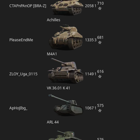
710
CTAPnPAnOP [BRA-Z]
2058
1
Achilles
681
PleaseEndMe
1335
3
M4A1
616
ZLOY_Uga_0115
1149
1
VK 36.01 K 41
575
ApHoJIbg_
1067
1
ARL 44
576