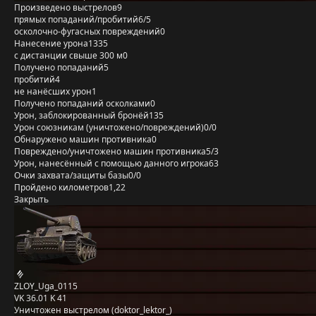
Произведено выстрелов
9
прямых попаданий/пробитий
6/5
осколочно-фугасных повреждений
0
Нанесение урона
1335
с дистанции свыше 300 м
0
Получено попаданий
5
пробитий
4
не нанёсших урон
1
Получено попаданий осколками
0
Урон, заблокированный бронёй
135
Урон союзникам (уничтожено/повреждений)
0/0
Обнаружено машин противника
0
Повреждено/уничтожено машин противника
5/3
Урон, нанесённый с помощью данного игрока
63
Очки захвата/защиты базы
0/0
Пройдено километров
1,22
Закрыть
ZLOY_Uga_0115
VK 36.01 K 41
Уничтожен выстрелом (doktor_lektor_)