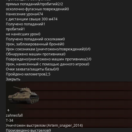
прямых попаданий/пробитий
2/2
осколочно-фугасных повреждений
0
Нанесение урона
474
с дистанции свыше 300 м
474
Получено попаданий
1
пробитий
1
не нанёсших урон
0
Получено попаданий осколками
0
Урон, заблокированный бронёй
0
Урон союзникам (уничтожено/повреждений)
0/0
Обнаружено машин противника
0
Повреждено/уничтожено машин противника
2/0
Урон, нанесённый с помощью данного игрока
0
Очки захвата/защиты базы
0/0
Пройдено километров
2,5
Закрыть
zahnesfall
Т-34
Уничтожен выстрелом (Artem_snajper_2014)
Произведено выстрелов
9