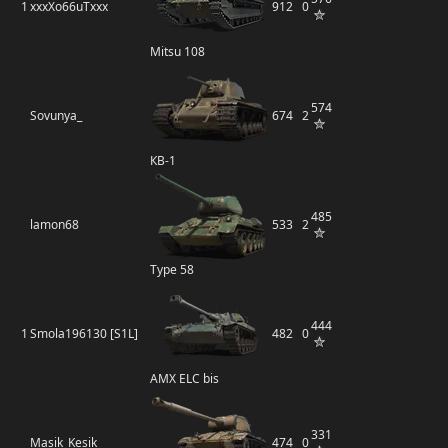
1
xxxXo66uTxxx
912
0
Mitsu 108
574
Sovunya_
674
2
КВ-1
485
lamon68
533
2
Type 58
444
1
Smola196130 [S1L]
482
0
AMX ELC bis
331
Masik_Kesik
474
0