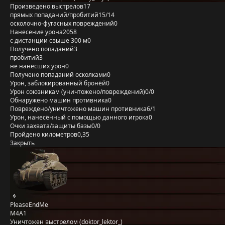
Произведено выстрелов
17
прямых попаданий/пробитий
15/14
осколочно-фугасных повреждений
0
Нанесение урона
2058
с дистанции свыше 300 м
0
Получено попаданий
3
пробитий
3
не нанёсших урон
0
Получено попаданий осколками
0
Урон, заблокированный бронёй
0
Урон союзникам (уничтожено/повреждений)
0/0
Обнаружено машин противника
0
Повреждено/уничтожено машин противника
6/1
Урон, нанесённый с помощью данного игрока
0
Очки захвата/защиты базы
0/0
Пройдено километров
0,35
Закрыть
PleaseEndMe
M4A1
Уничтожен выстрелом (doktor_lektor_)