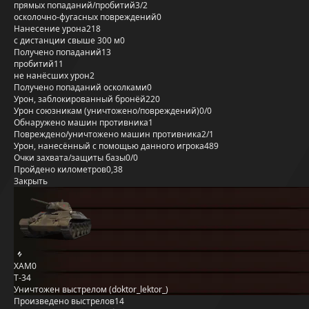
прямых попаданий/пробитий
3/2
осколочно-фугасных повреждений
0
Нанесение урона
218
с дистанции свыше 300 м
0
Получено попаданий
13
пробитий
11
не нанёсших урон
2
Получено попаданий осколками
0
Урон, заблокированный бронёй
220
Урон союзникам (уничтожено/повреждений)
0/0
Обнаружено машин противника
1
Повреждено/уничтожено машин противника
2/1
Урон, нанесённый с помощью данного игрока
489
Очки захвата/защиты базы
0/0
Пройдено километров
0,38
Закрыть
XAM0
Т-34
Уничтожен выстрелом (doktor_lektor_)
Произведено выстрелов
14