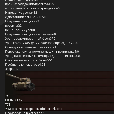
прямых попаданий/пробитий
5/2
осколочно-фугасных повреждений
0
Нанесение урона
482
с дистанции свыше 300 м
0
Получено попаданий
2
пробитий
2
не нанёсших урон
0
Получено попаданий осколками
0
Урон, заблокированный бронёй
0
Урон союзникам (уничтожено/повреждений)
0/0
Обнаружено машин противника
1
Повреждено/уничтожено машин противника
4/0
Урон, нанесённый с помощью данного игрока
336
Очки захвата/защиты базы
0/51
Пройдено километров
4,58
Закрыть
Masik_Kesik
T78
Уничтожен выстрелом (doktor_lektor_)
Произведено выстрелов
3