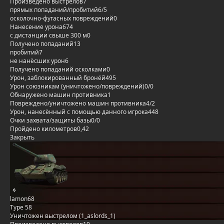
Произведено выстрелов
7
прямых попаданий/пробитий
6/5
осколочно-фугасных повреждений
0
Нанесение урона
674
с дистанции свыше 300 м
0
Получено попаданий
13
пробитий
7
не нанёсших урон
6
Получено попаданий осколками
0
Урон, заблокированный бронёй
495
Урон союзникам (уничтожено/повреждений)
0/0
Обнаружено машин противника
1
Повреждено/уничтожено машин противника
4/2
Урон, нанесённый с помощью данного игрока
448
Очки захвата/защиты базы
0/0
Пройдено километров
0,42
Закрыть
lamon68
Type 58
Уничтожен выстрелом (1_aslords_1)