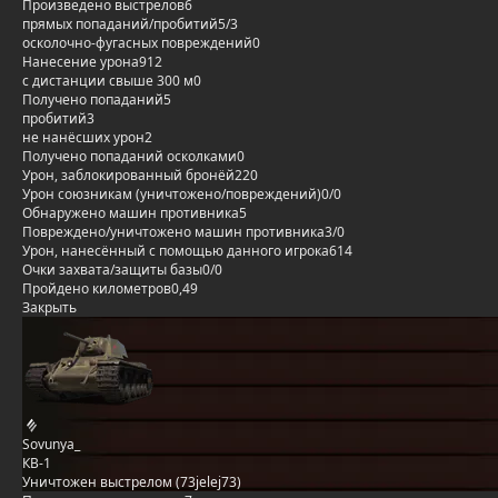
Произведено выстрелов
6
прямых попаданий/пробитий
5/3
осколочно-фугасных повреждений
0
Нанесение урона
912
с дистанции свыше 300 м
0
Получено попаданий
5
пробитий
3
не нанёсших урон
2
Получено попаданий осколками
0
Урон, заблокированный бронёй
220
Урон союзникам (уничтожено/повреждений)
0/0
Обнаружено машин противника
5
Повреждено/уничтожено машин противника
3/0
Урон, нанесённый с помощью данного игрока
614
Очки захвата/защиты базы
0/0
Пройдено километров
0,49
Закрыть
Sovunya_
КВ-1
Уничтожен выстрелом (73jelej73)