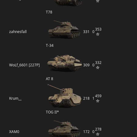
T78
353
zahnesfall
331
0
Т-34
332
WoLf_6601 [227P]
309
0
AT 8
459
Krum__
218
1
TOG II*
278
XAM0
172
0