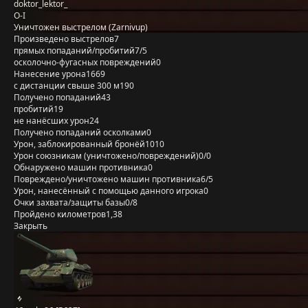
doktor_lektor_
O-I
Уничтожен выстрелом (Zarnivup)
Произведено выстрелов
7
прямых попаданий/пробитий
7/5
осколочно-фугасных повреждений
0
Нанесение урона
1669
с дистанции свыше 300 м
190
Получено попаданий
43
пробитий
19
не нанёсших урон
24
Получено попаданий осколками
0
Урон, заблокированный бронёй
1010
Урон союзникам (уничтожено/повреждений)
0/0
Обнаружено машин противника
0
Повреждено/уничтожено машин противника
6/5
Урон, нанесённый с помощью данного игрока
0
Очки захвата/защиты базы
0/8
Пройдено километров
1,38
Закрыть