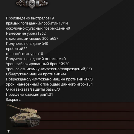
Произведено выстрелов
19
прямых попаданий/пробитий
17/14
осколочно-фугасных повреждений
0
Нанесение урона
1862
с дистанции свыше 300 м
657
Получено попаданий
40
пробитий
22
не нанёсших урон
18
Получено попаданий осколками
0
Урон, заблокированный бронёй
920
Урон союзникам (уничтожено/повреждений)
0/0
Обнаружено машин противника
4
Повреждено/уничтожено машин противника
7/0
Урон, нанесённый с помощью данного игрока
84
Очки захвата/защиты базы
0/0
Пройдено километров
1,31
Закрыть