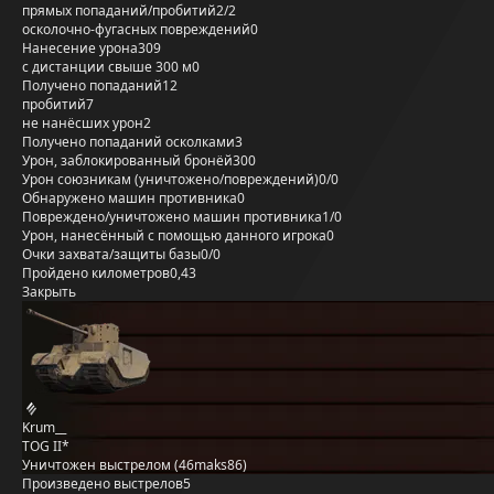
прямых попаданий/пробитий
2/2
осколочно-фугасных повреждений
0
Нанесение урона
309
с дистанции свыше 300 м
0
Получено попаданий
12
пробитий
7
не нанёсших урон
2
Получено попаданий осколками
3
Урон, заблокированный бронёй
300
Урон союзникам (уничтожено/повреждений)
0/0
Обнаружено машин противника
0
Повреждено/уничтожено машин противника
1/0
Урон, нанесённый с помощью данного игрока
0
Очки захвата/защиты базы
0/0
Пройдено километров
0,43
Закрыть
Krum__
TOG II*
Уничтожен выстрелом (46maks86)
Произведено выстрелов
5