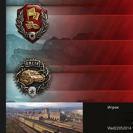
Игрок
Vlad22052014