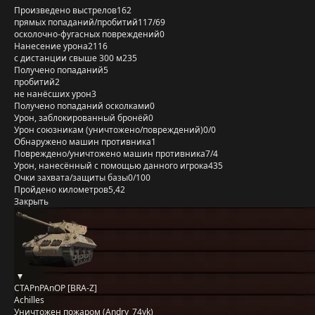
Произведено выстрелов
162
прямых попаданий/пробитий
117/69
осколочно-фугасных повреждений
0
Нанесение урона
2116
с дистанции свыше 300 м
235
Получено попаданий
5
пробитий
2
не нанёсших урон
3
Получено попаданий осколками
0
Урон, заблокированный бронёй
0
Урон союзникам (уничтожено/повреждений)
0/0
Обнаружено машин противника
1
Повреждено/уничтожено машин противника
7/4
Урон, нанесённый с помощью данного игрока
435
Очки захвата/защиты базы
0/100
Пройдено километров
5,42
Закрыть
CTAPnPAnOP [BRA-Z]
Achilles
Уничтожен пожаром (Andry_74yk)