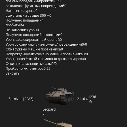
прямых попаданий/пробитий
0/0
осколочно-фугасных повреждений
0
Нанесение урона
0
с дистанции свыше 300 м
0
Получено попаданий
4
пробитий
4
не нанёсших урон
0
Получено попаданий осколками
0
Урон, заблокированный бронёй
0
Урон союзникам (уничтожено/повреждений)
0/0
Обнаружено машин противника
0
Повреждено/уничтожено машин противника
0/0
Урон, нанесённый с помощью данного игрока
0
Очки захвата/защиты базы
0/0
Пройдено километров
0,22
Закрыть
1236
1
Zarnivup [SPAZ]
2116
4
Leopard
2