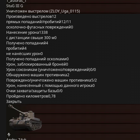
1_aslords_1
StuG III G
Уничтожен выстрелом (ZLOY_Uga_0115)
Произведено выстрелов
12
прямых попаданий/пробитий
12/11
осколочно-фугасных повреждений
0
Нанесение урона
1338
с дистанции свыше 300 м
0
Получено попаданий
4
пробитий
4
не нанёсших урон
0
Получено попаданий осколками
0
Урон, заблокированный бронёй
0
Урон союзникам (уничтожено/повреждений)
0/0
Обнаружено машин противника
2
Повреждено/уничтожено машин противника
5/2
Урон, нанесённый с помощью данного игрока
0
Очки захвата/защиты базы
0/0
Пройдено километров
0,78
Закрыть
Andry_74yk