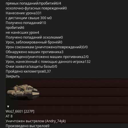
прямых попаданий/пробитий
6/4
осколочно-фугасных повреждений
0
Нанесение урона
331
с дистанции свыше 300 м
0
Получено попаданий
10
пробитий
6
не нанёсших урон
4
Получено попаданий осколками
0
Урон, заблокированный бронёй
0
Урон союзникам (уничтожено/повреждений)
0/0
Обнаружено машин противника
3
Повреждено/уничтожено машин противника
2/0
Урон, нанесённый с помощью данного игрока
132
Очки захвата/защиты базы
0/0
Пройдено километров
0,37
Закрыть
WoLf_6601 [227P]
AT 8
Уничтожен выстрелом (Andry_74yk)
Произведено выстрелов
9