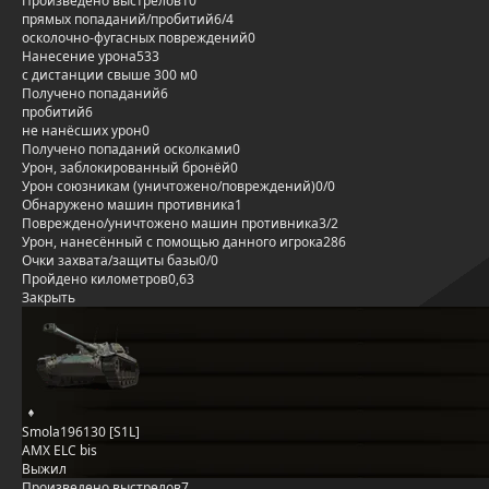
Произведено выстрелов
10
прямых попаданий/пробитий
6/4
осколочно-фугасных повреждений
0
Нанесение урона
533
с дистанции свыше 300 м
0
Получено попаданий
6
пробитий
6
не нанёсших урон
0
Получено попаданий осколками
0
Урон, заблокированный бронёй
0
Урон союзникам (уничтожено/повреждений)
0/0
Обнаружено машин противника
1
Повреждено/уничтожено машин противника
3/2
Урон, нанесённый с помощью данного игрока
286
Очки захвата/защиты базы
0/0
Пройдено километров
0,63
Закрыть
Smola196130 [S1L]
AMX ELC bis
Выжил
Произведено выстрелов
7