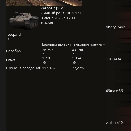
Zarnivup [SPAZ]
Личный рейтинг:
9 171
3 июня 2026 г. 17:11
Выжил
Andry_74yk
"Leopard"
Базовый аккаунт
Танковый премиум
28 793
43 190
Серебро
1 236
1 854
stasik4x4
Опыт
Процент попаданий
117/162
72,22%
46maks86
vadsum12