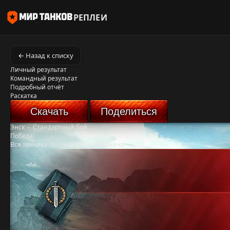
РЕПЛЕИ
← Назад к списку
Личный результат
Командный результат
Подробный отчёт
Раскатка
Скачать
Поделиться
Энск
-
Стандартный бой
Победа!
Вся техника противника уничтожена