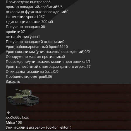
Произведено выстрелов
5
прямых попаданий/пробитий
5/5
осколочно-фугасных повреждений
0
Нанесение урона
1067
с дистанции свыше 300 м
0
Получено попаданий
8
пробитий
7
не нанёсших урон
1
Получено попаданий осколками
0
Урон, заблокированный бронёй
110
Урон союзникам (уничтожено/повреждений)
0/0
Обнаружено машин противника
0
Повреждено/уничтожено машин противника
4/1
Урон, нанесённый с помощью данного игрока
57
Очки захвата/защиты базы
0/0
Пройдено километров
0,36
Закрыть
xxxXo66uTxxx
Mitsu 108
Уничтожен выстрелом (doktor_lektor_)