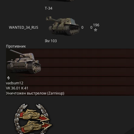
Т-34
196
WANTED_34_RUS
0
0
Ikv 103
Противник
vadsum12
VK 36.01 K 41
Уничтожен выстрелом (Zarnivup)