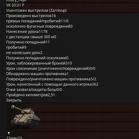
VK 30.01 P
Уничтожен выстрелом (Zarnivup)
Произведено выстрелов
16
прямых попаданий/пробитий
11/6
осколочно-фугасных повреждений
0
Нанесение урона
1178
с дистанции свыше 300 м
0
Получено попаданий
11
пробитий
9
не нанёсших урон
2
Получено попаданий осколками
0
Урон, заблокированный бронёй
310
Урон союзникам (уничтожено/повреждений)
0/0
Обнаружено машин противника
1
Повреждено/уничтожено машин противника
5/2
Урон, нанесённый с помощью данного игрока
262
Очки захвата/защиты базы
0/0
Пройдено километров
2,51
Закрыть
73jelej73