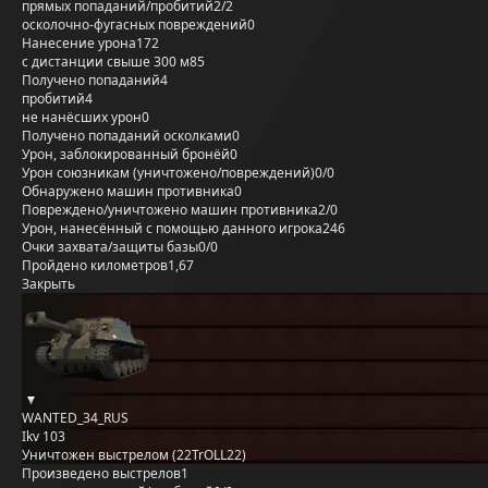
прямых попаданий/пробитий
2/2
осколочно-фугасных повреждений
0
Нанесение урона
172
с дистанции свыше 300 м
85
Получено попаданий
4
пробитий
4
не нанёсших урон
0
Получено попаданий осколками
0
Урон, заблокированный бронёй
0
Урон союзникам (уничтожено/повреждений)
0/0
Обнаружено машин противника
0
Повреждено/уничтожено машин противника
2/0
Урон, нанесённый с помощью данного игрока
246
Очки захвата/защиты базы
0/0
Пройдено километров
1,67
Закрыть
WANTED_34_RUS
Ikv 103
Уничтожен выстрелом (22TrOLL22)
Произведено выстрелов
1