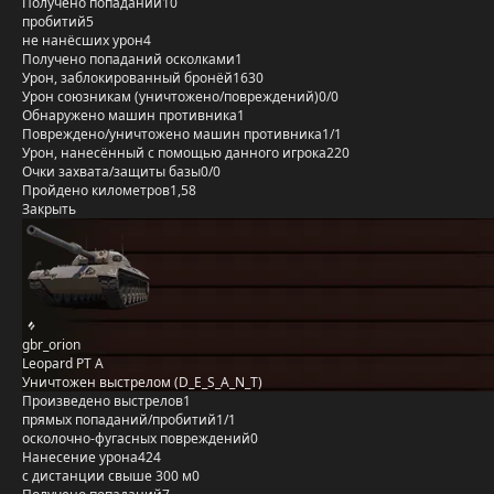
Получено попаданий
10
пробитий
5
не нанёсших урон
4
Получено попаданий осколками
1
Урон, заблокированный бронёй
1630
Урон союзникам (уничтожено/повреждений)
0/0
Обнаружено машин противника
1
Повреждено/уничтожено машин противника
1/1
Урон, нанесённый с помощью данного игрока
220
Очки захвата/защиты базы
0/0
Пройдено километров
1,58
Закрыть
gbr_orion
Leopard PT A
Уничтожен выстрелом (D_E_S_A_N_T)
Произведено выстрелов
1
прямых попаданий/пробитий
1/1
осколочно-фугасных повреждений
0
Нанесение урона
424
с дистанции свыше 300 м
0