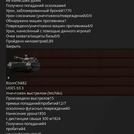
не нанёсших урон
6
Получено попаданий осколками
4
Урон, заблокированный бронёй
1770
Урон союзникам (уничтожено/повреждений)
0/0
Обнаружено машин противника
1
Повреждено/уничтожено машин противника
4/0
Урон, нанесённый с помощью данного игрока
0
Очки захвата/защиты базы
0/0
Пройдено километров
0,89
Закрыть
BizonChik82
UDES 03 3
Уничтожен выстрелом (letchiks)
Произведено выстрелов
15
прямых попаданий/пробитий
12/7
осколочно-фугасных повреждений
0
Нанесение урона
1850
с дистанции свыше 300 м
1824
Получено попаданий
4
пробитий
4
не нанёсших урон
0