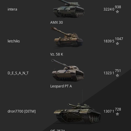
938
intera
3224
0
AMX 30
1047
letchiks
1839
5
Vz. 58 K
751
D_E_S_A_N_T
1323
1
Leopard PT A
728
dron7700 [DITM]
1307
1