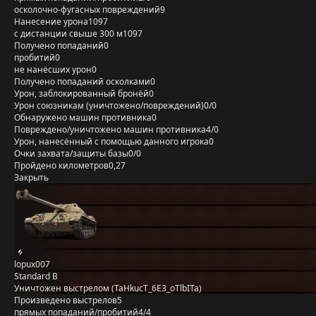
осколочно-фугасных повреждений
9
Нанесение урона
1097
с дистанции свыше 300 м
1097
Получено попаданий
0
пробитий
0
не нанёсших урон
0
Получено попаданий осколками
0
Урон, заблокированный бронёй
0
Урон союзникам (уничтожено/повреждений)
0/0
Обнаружено машин противника
0
Повреждено/уничтожено машин противника
4/0
Урон, нанесённый с помощью данного игрока
0
Очки захвата/защиты базы
0/0
Пройдено километров
0,27
Закрыть
lopux007
Standard B
Уничтожен выстрелом (TaHkucT_6E3_oTlbITa)
Произведено выстрелов
5
прямых попаданий/пробитий
4/4