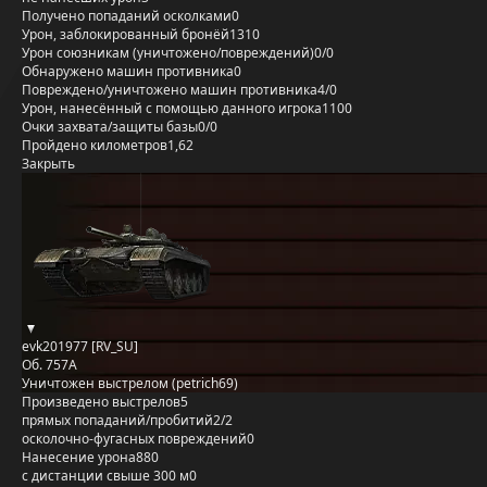
Получено попаданий осколками
0
Урон, заблокированный бронёй
1310
Урон союзникам (уничтожено/повреждений)
0/0
Обнаружено машин противника
0
Повреждено/уничтожено машин противника
4/0
Урон, нанесённый с помощью данного игрока
1100
Очки захвата/защиты базы
0/0
Пройдено километров
1,62
Закрыть
evk201977 [RV_SU]
Об. 757А
Уничтожен выстрелом (petrich69)
Произведено выстрелов
5
прямых попаданий/пробитий
2/2
осколочно-фугасных повреждений
0
Нанесение урона
880
с дистанции свыше 300 м
0