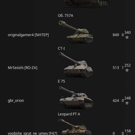
Об. 757А
340
originalgamer4 [NHTEP]
849
0
СТ-I
252
MrSeiishi [RO-ZA]
513
1
E 75
248
gbr_orion
424
0
Leopard PT A
158
voobshe_igrat_ne_umey [F47]
0
0