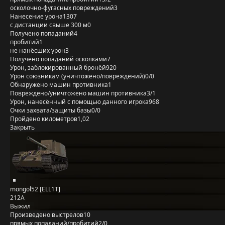
осколочно-фугасных повреждений
3
Нанесение урона
1307
с дистанции свыше 300 м
0
Получено попаданий
4
пробитий
1
не нанёсших урон
3
Получено попаданий осколками
7
Урон, заблокированный бронёй
920
Урон союзникам (уничтожено/повреждений)
0/0
Обнаружено машин противника
1
Повреждено/уничтожено машин противника
3/1
Урон, нанесённый с помощью данного игрока
968
Очки захвата/защиты базы
0/0
Пройдено километров
1,02
Закрыть
mongol52 [ELL1T]
212А
Выжил
Произведено выстрелов
10
прямых попаданий/пробитий
2/0