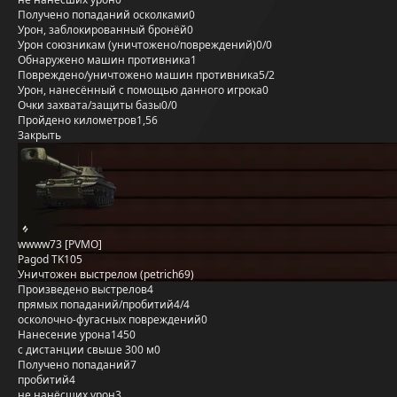
Получено попаданий осколками
0
Урон, заблокированный бронёй
0
Урон союзникам (уничтожено/повреждений)
0/0
Обнаружено машин противника
1
Повреждено/уничтожено машин противника
5/2
Урон, нанесённый с помощью данного игрока
0
Очки захвата/защиты базы
0/0
Пройдено километров
1,56
Закрыть
wwww73 [PVMO]
Pagod TK105
Уничтожен выстрелом (petrich69)
Произведено выстрелов
4
прямых попаданий/пробитий
4/4
осколочно-фугасных повреждений
0
Нанесение урона
1450
с дистанции свыше 300 м
0
Получено попаданий
7
пробитий
4
не нанёсших урон
3