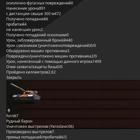
осколочно-фугасных повреждений
0
Нанесение урона
891
с дистанции свыше 300 м
472
Получено попаданий
6
пробитий
4
не нанёсших урон
2
Получено попаданий осколками
0
Урон, заблокированный бронёй
440
Урон союзникам (уничтожено/повреждений)
0/0
Обнаружено машин противника
3
Повреждено/уничтожено машин противника
2/0
Урон, нанесённый с помощью данного игрока
1409
Очки захвата/защиты базы
0/0
Пройдено километров
2,62
Закрыть
fornik7
Рудный барон
Уничтожен выстрелом (Yaroslavic06)
Произведено выстрелов
7
прямых попаданий/пробитий
6/2