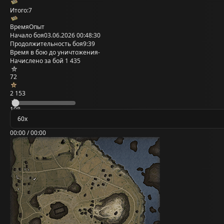
Итого:
7
Время
Опыт
Начало боя
03.06.2026 00:48:30
Продолжительность боя
9:39
Время в бою до уничтожения
-
Начислено за бой
1 435
72
2 153
108
00:00 / 00:00