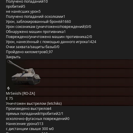
Получено попаданий
10
пробитий
5
не нанёсших урон
5
Получено попаданий осколками
1
Урон, заблокированный бронёй
1660
Урон союзникам (уничтожено/повреждений)
0/0
Обнаружено машин противника
1
Повреждено/уничтожено машин противника
2/0
Урон, нанесённый с помощью данного игрока
1424
Очки захвата/защиты базы
0/0
Пройдено километров
0,97
Закрыть
MrSeiishi [RO-ZA]
E 75
Уничтожен выстрелом (letchiks)
Произведено выстрелов
4
прямых попаданий/пробитий
2/1
осколочно-фугасных повреждений
0
Нанесение урона
513
с дистанции свыше 300 м
0