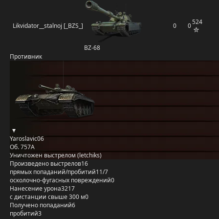
524
Likvidator__stalnoj [_BZS_]
0
0
BZ-68
Противник
Yaroslavic06
Об. 757А
Уничтожен выстрелом (letchiks)
Произведено выстрелов
16
прямых попаданий/пробитий
11/7
осколочно-фугасных повреждений
0
Нанесение урона
3217
с дистанции свыше 300 м
0
Получено попаданий
6
пробитий
3