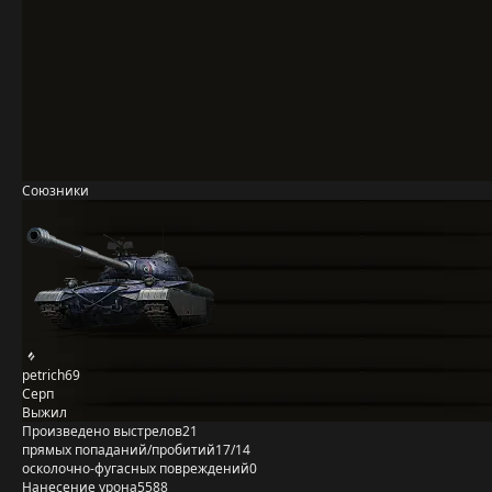
Союзники
petrich69
Серп
Выжил
Произведено выстрелов
21
прямых попаданий/пробитий
17/14
осколочно-фугасных повреждений
0
Нанесение урона
5588