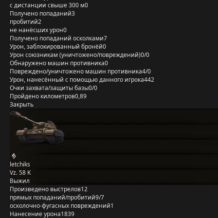
с дистанции свыше 300 м
0
Получено попаданий
3
пробитий
2
не нанёсших урон
0
Получено попаданий осколками
7
Урон, заблокированный бронёй
0
Урон союзникам (уничтожено/повреждений)
0/0
Обнаружено машин противника
0
Повреждено/уничтожено машин противника
4/0
Урон, нанесённый с помощью данного игрока
442
Очки захвата/защиты базы
0/0
Пройдено километров
0,89
Закрыть
letchiks
Vz. 58 K
Выжил
Произведено выстрелов
12
прямых попаданий/пробитий
9/7
осколочно-фугасных повреждений
1
Нанесение урона
1839