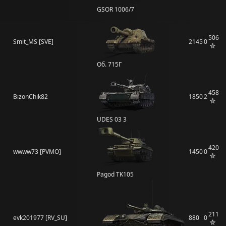
GSOR 1006/7
506
Smit_MS [SVE]
2145
0
Об. 715Г
458
BizonChik82
1850
2
UDES 03 3
420
wwww73 [PVMO]
1450
0
Pagod TK105
211
evk201977 [RV_SU]
880
0