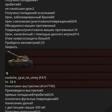
Получено попаданий
7
пробитий
5
не нанёсших урон
2
Получено попаданий осколками
0
Урон, заблокированный бронёй
0
Урон союзникам (уничтожено/повреждений)
0/0
Обнаружено машин противника
4
Повреждено/уничтожено машин противника
1/0
Урон, нанесённый с помощью данного игрока
916
Очки захвата/защиты базы
0/0
Пройдено километров
0,53
Закрыть
voobshe_igrat_ne_umey [F47]
Vz. 58 K
Уничтожен выстрелом (dron7700)
Произведено выстрелов
5
прямых попаданий/пробитий
2/0
осколочно-фугасных повреждений
0
Нанесение урона
0
с дистанции свыше 300 м
0
Получено попаданий
10