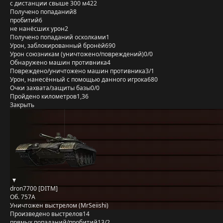
с дистанции свыше 300 м
422
Получено попаданий
8
пробитий
6
не нанёсших урон
2
Получено попаданий осколками
1
Урон, заблокированный бронёй
690
Урон союзникам (уничтожено/повреждений)
0/0
Обнаружено машин противника
4
Повреждено/уничтожено машин противника
3/1
Урон, нанесённый с помощью данного игрока
680
Очки захвата/защиты базы
0/0
Пройдено километров
1,36
Закрыть
dron7700 [DITM]
Об. 757А
Уничтожен выстрелом (MrSeiishi)
Произведено выстрелов
14
прямых попаданий/пробитий
13/2