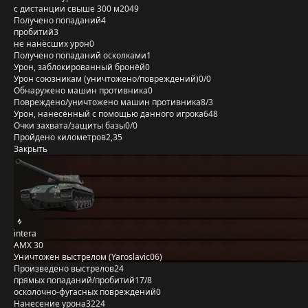
с дистанции свыше 300 м
2049
Получено попаданий
4
пробитий
3
не нанёсших урон
0
Получено попаданий осколками
1
Урон, заблокированный бронёй
0
Урон союзникам (уничтожено/повреждений)
0/0
Обнаружено машин противника
0
Повреждено/уничтожено машин противника
8/3
Урон, нанесённый с помощью данного игрока
648
Очки захвата/защиты базы
0/0
Пройдено километров
2,35
Закрыть
intera
AMX 30
Уничтожен выстрелом (Yaroslavic06)
Произведено выстрелов
24
прямых попаданий/пробитий
17/8
осколочно-фугасных повреждений
0
Нанесение урона
3224