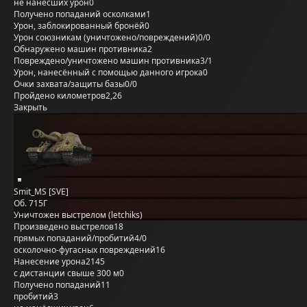
не нанёсших урон
0
Получено попаданий осколками
1
Урон, заблокированный бронёй
0
Урон союзникам (уничтожено/повреждений)
0/0
Обнаружено машин противника
2
Повреждено/уничтожено машин противника
3/1
Урон, нанесённый с помощью данного игрока
0
Очки захвата/защиты базы
0/0
Пройдено километров
2,26
Закрыть
Smit_MS [SVE]
Об. 715Г
Уничтожен выстрелом (letchiks)
Произведено выстрелов
18
прямых попаданий/пробитий
4/0
осколочно-фугасных повреждений
16
Нанесение урона
2145
с дистанции свыше 300 м
0
Получено попаданий
11
пробитий
3