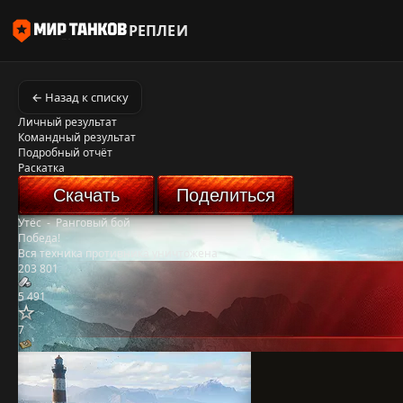
РЕПЛЕИ
← Назад к списку
Личный результат
Командный результат
Подробный отчёт
Раскатка
Скачать
Поделиться
Утёс
-
Ранговый бой
Победа!
Вся техника противника уничтожена
203 801
5 491
7