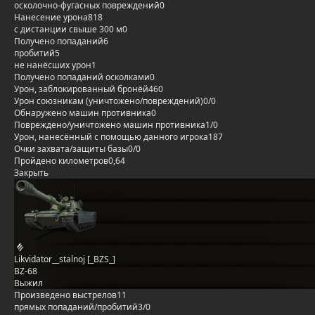
осколочно-фугасных повреждений
0
Нанесение урона
818
с дистанции свыше 300 м
0
Получено попаданий
6
пробитий
5
не нанёсших урон
1
Получено попаданий осколками
0
Урон, заблокированный бронёй
460
Урон союзникам (уничтожено/повреждений)
0/0
Обнаружено машин противника
0
Повреждено/уничтожено машин противника
1/0
Урон, нанесённый с помощью данного игрока
187
Очки захвата/защиты базы
0/0
Пройдено километров
0,64
Закрыть
Likvidator__stalnoj [_BZS_]
BZ-68
Выжил
Произведено выстрелов
11
прямых попаданий/пробитий
3/0