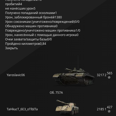
пробитий
4
не нанёсших урон
5
Получено попаданий осколками
1
Урон, заблокированный бронёй
1380
Урон союзникам (уничтожено/повреждений)
0/0
Обнаружено машин противника
0
Повреждено/уничтожено машин противника
1/0
Урон, нанесённый с помощью данного игрока
0
Очки захвата/защиты базы
0/0
Пройдено километров
0,84
Закрыть
565
Yaroslavic06
3217
2
Об. 757А
427
TaHkucT_6E3_oTlbITa
2185
1