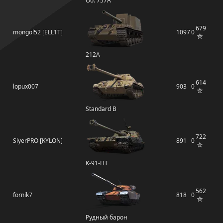
Об. 757А
679
mongol52 [ELL1T]
1097
0
212А
614
lopux007
903
0
Standard B
722
SlyerPRO [KYLON]
891
0
К-91-ПТ
562
fornik7
818
0
Рудный барон