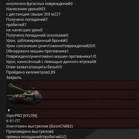
осколочно-фугасных повреждений
0
Нанесение урона
903
с дистанции свыше 300 м
227
Получено попаданий
7
пробитий
7
не нанёсших урон
0
Получено попаданий осколками
0
Урон, заблокированный бронёй
0
Урон союзникам (уничтожено/повреждений)
0/0
Обнаружено машин противника
1
Повреждено/уничтожено машин противника
1/0
Урон, нанесённый с помощью данного игрока
68
Очки захвата/защиты базы
0/0
Пройдено километров
0,89
Закрыть
SlyerPRO [KYLON]
К-91-ПТ
Уничтожен выстрелом (BizonChik82)
Произведено выстрелов
6
прямых попаданий/пробитий
2/2