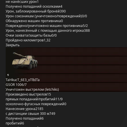
не нанёсших урон
1
Получено попаданий осколками
4
Урон, заблокированный бронёй
390
Урон союзникам (уничтожено/повреждений)
0/0
Обнаружено машин противника
0
Повреждено/уничтожено машин противника
5/2
Урон, нанесённый с помощью данного игрока
388
Очки захвата/защиты базы
0/0
Пройдено километров
1,32
Закрыть
TaHkucT_6E3_oTlbITa
GSOR 1006/7
Уничтожен выстрелом (letchiks)
Произведено выстрелов
15
прямых попаданий/пробитий
11/9
осколочно-фугасных повреждений
0
Нанесение урона
2185
с дистанции свыше 300 м
749
Получено попаданий
6
пробитий
6