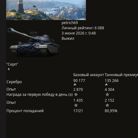
petrich69
Личный рейтинг:
6 088
3 июня 2026 г. 0:48
Выжил
"Серп"
Базовый аккаунт
Танковый премиу
90 177
135 266
Серебро
Опыт
2 870
4 304
Награда за первую победу в день (x)
1 435
2 152
Опыт
Процент попаданий
17/21
80,95%