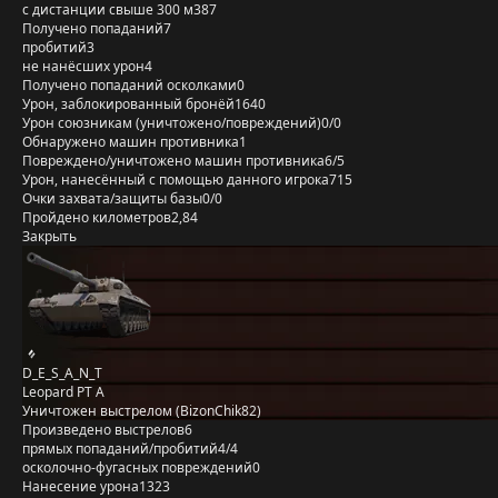
с дистанции свыше 300 м
387
Получено попаданий
7
пробитий
3
не нанёсших урон
4
Получено попаданий осколками
0
Урон, заблокированный бронёй
1640
Урон союзникам (уничтожено/повреждений)
0/0
Обнаружено машин противника
1
Повреждено/уничтожено машин противника
6/5
Урон, нанесённый с помощью данного игрока
715
Очки захвата/защиты базы
0/0
Пройдено километров
2,84
Закрыть
D_E_S_A_N_T
Leopard PT A
Уничтожен выстрелом (BizonChik82)
Произведено выстрелов
6
прямых попаданий/пробитий
4/4
осколочно-фугасных повреждений
0
Нанесение урона
1323