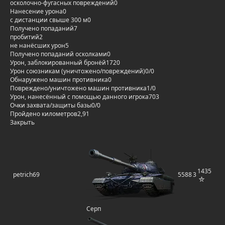
осколочно-фугасных повреждений
0
Нанесение урона
0
с дистанции свыше 300 м
0
Получено попаданий
7
пробитий
2
не нанёсших урон
5
Получено попаданий осколками
0
Урон, заблокированный бронёй
1720
Урон союзникам (уничтожено/повреждений)
0/0
Обнаружено машин противника
0
Повреждено/уничтожено машин противника
1/0
Урон, нанесённый с помощью данного игрока
703
Очки захвата/защиты базы
0/0
Пройдено километров
2,91
Закрыть
1435
petrich69
5588
3
Серп