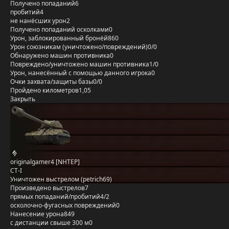
Получено попаданий
6
пробитий
4
не нанёсших урон
2
Получено попаданий осколками
0
Урон, заблокированный бронёй
860
Урон союзникам (уничтожено/повреждений)
0/0
Обнаружено машин противника
0
Повреждено/уничтожено машин противника
1/0
Урон, нанесённый с помощью данного игрока
0
Очки захвата/защиты базы
0/0
Пройдено километров
1,05
Закрыть
originalgamer4 [NHTEP]
СТ-I
Уничтожен выстрелом (petrich69)
Произведено выстрелов
7
прямых попаданий/пробитий
4/2
осколочно-фугасных повреждений
0
Нанесение урона
849
с дистанции свыше 300 м
0