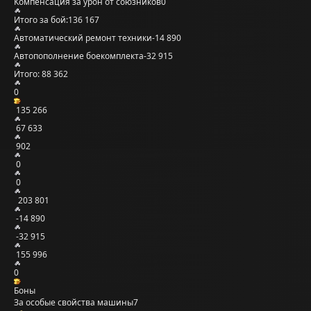
Компенсация за урон от союзников
0
Итого за бой:
136 167
Автоматический ремонт техники
-14 890
Автопополнение боекомплекта
-32 915
Итого:
88 362
0
135 266
67 633
902
0
0
203 801
-14 890
-32 915
155 996
0
Боны
За особые свойства машины
7