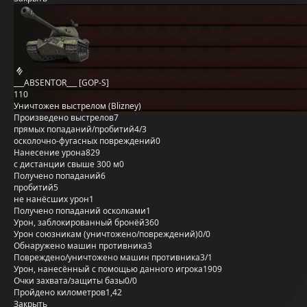
___ABSENTOR___ [GOP-S]
110
Уничтожен выстрелом (Blizney)
Произведено выстрелов
7
прямых попаданий/пробитий
4/3
осколочно-фугасных повреждений
0
Нанесение урона
829
с дистанции свыше 300 м
0
Получено попаданий
6
пробитий
5
не нанёсших урон
1
Получено попаданий осколками
1
Урон, заблокированный бронёй
360
Урон союзникам (уничтожено/повреждений)
0/0
Обнаружено машин противника
3
Повреждено/уничтожено машин противника
3/1
Урон, нанесённый с помощью данного игрока
1909
Очки захвата/защиты базы
0/0
Пройдено километров
1,42
Закрыть