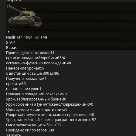
NadirHan_1984 [KK_TM]
STA-1
Выжил
Произведено выстрелов
11
прямых попаданий/пробитий
6/4
осколочно-фугасных повреждений
0
Нанесение урона
959
с дистанции свыше 300 м
486
Получено попаданий
1
пробитий
0
не нанёсших урон
1
Получено попаданий осколками
0
Урон, заблокированный бронёй
0
Урон союзникам (уничтожено/повреждений)
0/0
Обнаружено машин противника
0
Повреждено/уничтожено машин противника
4/0
Урон, нанесённый с помощью данного игрока
152
Очки захвата/защиты базы
0/0
Пройдено километров
1,89
Закрыть