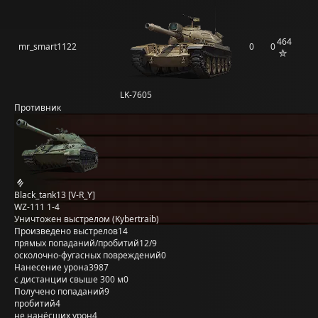
464
mr_smart1122
0
0
LK-7605
Противник
Black_tank13 [V-R_Y]
WZ-111 1-4
Уничтожен выстрелом (Kybertraib)
Произведено выстрелов
14
прямых попаданий/пробитий
12/9
осколочно-фугасных повреждений
0
Нанесение урона
3987
с дистанции свыше 300 м
0
Получено попаданий
9
пробитий
4
не нанёсших урон
4