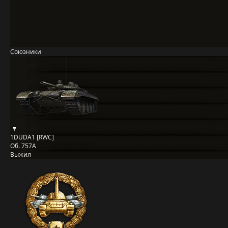
Союзники
1DUDA1 [RWC]
Об. 757А
Выжил