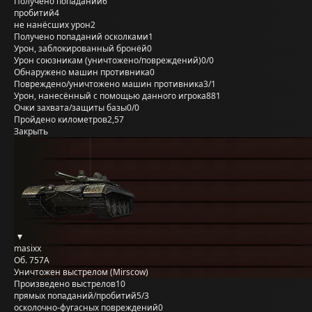
Получено попаданий
6
пробитий
4
не нанёсших урон
2
Получено попаданий осколками
1
Урон, заблокированный бронёй
0
Урон союзникам (уничтожено/повреждений)
0/0
Обнаружено машин противника
0
Повреждено/уничтожено машин противника
3/1
Урон, нанесённый с помощью данного игрока
881
Очки захвата/защиты базы
0/0
Пройдено километров
2,57
Закрыть
masixx
Об. 757А
Уничтожен выстрелом (Mirscow)
Произведено выстрелов
10
прямых попаданий/пробитий
5/3
осколочно-фугасных повреждений
0