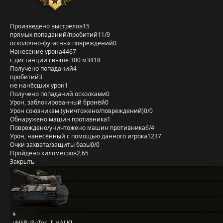
Произведено выстрелов
15
прямых попаданий/пробитий
11/9
осколочно-фугасных повреждений
0
Нанесение урона
4467
с дистанции свыше 300 м
3418
Получено попаданий
4
пробитий
3
не нанёсших урон
1
Получено попаданий осколками
0
Урон, заблокированный бронёй
0
Урон союзникам (уничтожено/повреждений)
0/0
Обнаружено машин противника
1
Повреждено/уничтожено машин противника
6/4
Урон, нанесённый с помощью данного игрока
1237
Очки захвата/защиты базы
0/0
Пройдено километров
2,65
Закрыть
_uHkBu3uTor_ [_HALK]