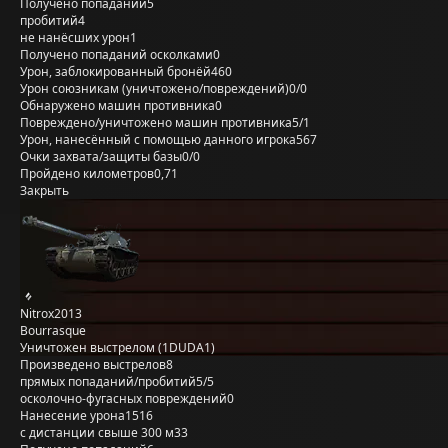
Получено попаданий
5
пробитий
4
не нанёсших урон
1
Получено попаданий осколками
0
Урон, заблокированный бронёй
460
Урон союзникам (уничтожено/повреждений)
0/0
Обнаружено машин противника
0
Повреждено/уничтожено машин противника
5/1
Урон, нанесённый с помощью данного игрока
567
Очки захвата/защиты базы
0/0
Пройдено километров
0,71
Закрыть
Nitrox2013
Bourrasque
Уничтожен выстрелом (1DUDA1)
Произведено выстрелов
8
прямых попаданий/пробитий
5/5
осколочно-фугасных повреждений
0
Нанесение урона
1516
с дистанции свыше 300 м
33