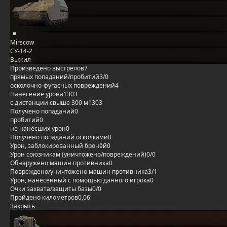
Mirscow
СУ-14-2
Выжил
Произведено выстрелов
7
прямых попаданий/пробитий
3/0
осколочно-фугасных повреждений
4
Нанесение урона
1303
с дистанции свыше 300 м
1303
Получено попаданий
0
пробитий
0
не нанёсших урон
0
Получено попаданий осколками
0
Урон, заблокированный бронёй
0
Урон союзникам (уничтожено/повреждений)
0/0
Обнаружено машин противника
0
Повреждено/уничтожено машин противника
3/1
Урон, нанесённый с помощью данного игрока
0
Очки захвата/защиты базы
0/0
Пройдено километров
0,06
Закрыть