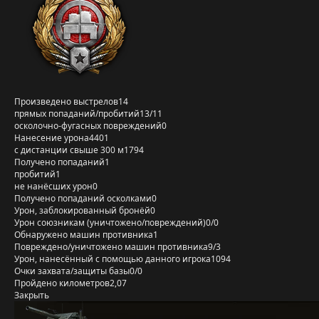
Произведено выстрелов
14
прямых попаданий/пробитий
13/11
осколочно-фугасных повреждений
0
Нанесение урона
4401
с дистанции свыше 300 м
1794
Получено попаданий
1
пробитий
1
не нанёсших урон
0
Получено попаданий осколками
0
Урон, заблокированный бронёй
0
Урон союзникам (уничтожено/повреждений)
0/0
Обнаружено машин противника
1
Повреждено/уничтожено машин противника
9/3
Урон, нанесённый с помощью данного игрока
1094
Очки захвата/защиты базы
0/0
Пройдено километров
2,07
Закрыть