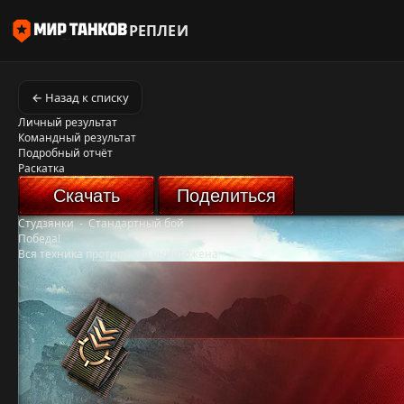
РЕПЛЕИ
← Назад к списку
Личный результат
Командный результат
Подробный отчёт
Раскатка
Скачать
Поделиться
Студзянки
-
Стандартный бой
Победа!
Вся техника противника уничтожена