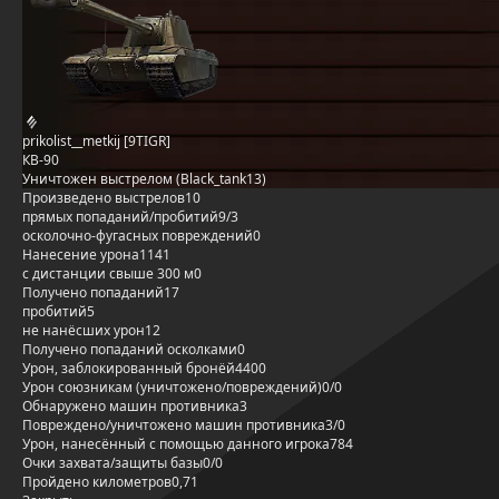
prikolist__metkij [9TIGR]
КВ-90
Уничтожен выстрелом (Black_tank13)
Произведено выстрелов
10
прямых попаданий/пробитий
9/3
осколочно-фугасных повреждений
0
Нанесение урона
1141
с дистанции свыше 300 м
0
Получено попаданий
17
пробитий
5
не нанёсших урон
12
Получено попаданий осколками
0
Урон, заблокированный бронёй
4400
Урон союзникам (уничтожено/повреждений)
0/0
Обнаружено машин противника
3
Повреждено/уничтожено машин противника
3/0
Урон, нанесённый с помощью данного игрока
784
Очки захвата/защиты базы
0/0
Пройдено километров
0,71