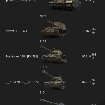
КВ-90
562
vdv8991 [-ETO-]
1116
1
212А
561
NadirHan_1984 [KK_TM]
959
0
STA-1
760
___ABSENTOR___ [GOP-S]
829
1
110