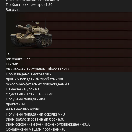
Пройдено километров
1,89
Закрыть
mr_smart1122
LK-7605
Уничтожен выстрелом (Black_tank13)
Произведено выстрелов
5
прямых попаданий/пробитий
4/0
осколочно-фугасных повреждений
0
Нанесение урона
0
с дистанции свыше 300 м
0
Получено попаданий
4
пробитий
4
не нанёсших урон
0
Получено попаданий осколками
0
Урон, заблокированный бронёй
0
Урон союзникам (уничтожено/повреждений)
0/0
Обнаружено машин противника
0