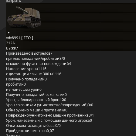
Закрыть
vdv8991 [-ETO-]
212А
Выжил
Произведено выстрелов
7
прямых попаданий/пробитий
3/0
осколочно-фугасных повреждений
4
Нанесение урона
1116
с дистанции свыше 300 м
1116
Получено попаданий
0
пробитий
0
не нанёсших урон
0
Получено попаданий осколками
0
Урон, заблокированный бронёй
0
Урон союзникам (уничтожено/повреждений)
0/0
Обнаружено машин противника
0
Повреждено/уничтожено машин противника
3/1
Урон, нанесённый с помощью данного игрока
0
Очки захвата/защиты базы
0/0
Пройдено километров
0,07
Закрыть