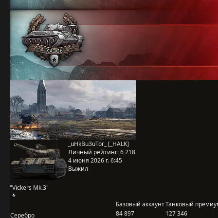
_uHkBu3uTor_ [_HALK]
Личный рейтинг:
6 218
4 июня 2026 г. 6:45
Выжил
"Vickers Mk.3"
Базовый аккаунт
Танковый премиу
84 897
127 346
Серебро