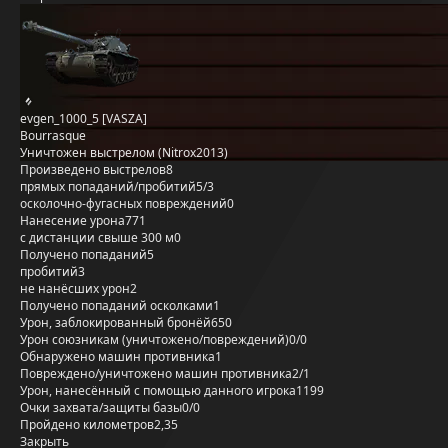
evgen_1000_5 [VASZA]
Bourrasque
Уничтожен выстрелом (Nitrox2013)
Произведено выстрелов
8
прямых попаданий/пробитий
5/3
осколочно-фугасных повреждений
0
Нанесение урона
771
с дистанции свыше 300 м
0
Получено попаданий
5
пробитий
3
не нанёсших урон
2
Получено попаданий осколками
1
Урон, заблокированный бронёй
650
Урон союзникам (уничтожено/повреждений)
0/0
Обнаружено машин противника
1
Повреждено/уничтожено машин противника
2/1
Урон, нанесённый с помощью данного игрока
1199
Очки захвата/защиты базы
0/0
Пройдено километров
2,35
Закрыть