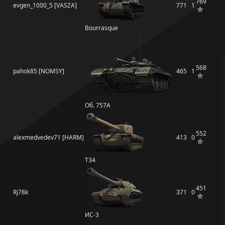
769
evgen_1000_5 [VASZA]
771
1
Bourrasque
568
pahok85 [NOMSY]
465
1
Об. 757А
552
alexmedvedev71 [HARM]
413
0
T34
451
Rj78k
371
0
ИС-3