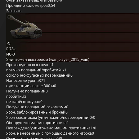
Очки захвата/защиты базы
0/0
Пройдено километров
0,54
Закрыть
Rj78k
ИС-3
Уничтожен выстрелом (war_player_2015_voin)
Произведено выстрелов
1
прямых попаданий/пробитий
1/1
осколочно-фугасных повреждений
0
Нанесение урона
371
с дистанции свыше 300 м
0
Получено попаданий
3
пробитий
3
не нанёсших урон
0
Получено попаданий осколками
0
Урон, заблокированный бронёй
0
Урон союзникам (уничтожено/повреждений)
0/0
Обнаружено машин противника
1
Повреждено/уничтожено машин противника
1/0
Урон, нанесённый с помощью данного игрока
0
Очки захвата/защиты базы
0/0