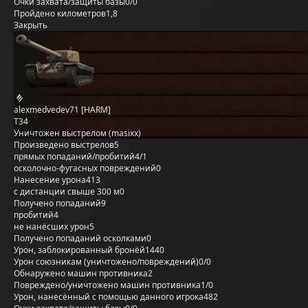
Очки захвата/защиты базы
0/0
Пройдено километров
1,8
Закрыть
alexmedvedev71 [HARM]
T34
Уничтожен выстрелом (masixx)
Произведено выстрелов
5
прямых попаданий/пробитий
4/1
осколочно-фугасных повреждений
0
Нанесение урона
413
с дистанции свыше 300 м
0
Получено попаданий
9
пробитий
4
не нанёсших урон
5
Получено попаданий осколками
0
Урон, заблокированный бронёй
1440
Урон союзникам (уничтожено/повреждений)
0/0
Обнаружено машин противника
2
Повреждено/уничтожено машин противника
1/0
Урон, нанесённый с помощью данного игрока
482