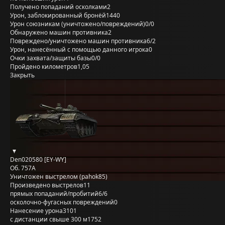
Получено попаданий осколками
2
Урон, заблокированный бронёй
1440
Урон союзникам (уничтожено/повреждений)
0/0
Обнаружено машин противника
2
Повреждено/уничтожено машин противника
6/2
Урон, нанесённый с помощью данного игрока
0
Очки захвата/защиты базы
0/0
Пройдено километров
1,05
Закрыть
Den020580 [EY-WY]
Об. 757А
Уничтожен выстрелом (pahok85)
Произведено выстрелов
11
прямых попаданий/пробитий
6/6
осколочно-фугасных повреждений
0
Нанесение урона
3101
с дистанции свыше 300 м
1752