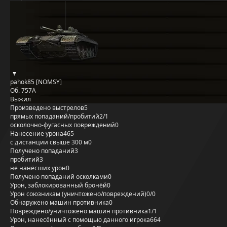
pahok85 [NOMSY]
Об. 757А
Выжил
Произведено выстрелов
5
прямых попаданий/пробитий
2/1
осколочно-фугасных повреждений
0
Нанесение урона
465
с дистанции свыше 300 м
0
Получено попаданий
3
пробитий
3
не нанёсших урон
0
Получено попаданий осколками
0
Урон, заблокированный бронёй
0
Урон союзникам (уничтожено/повреждений)
0/0
Обнаружено машин противника
0
Повреждено/уничтожено машин противника
1/1
Урон, нанесённый с помощью данного игрока
664