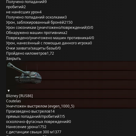
Получено попаданий
9
пробитий
2
не нанёсших урон
4
Получено попаданий осколками
3
Урон, заблокированный бронёй
2150
Урон союзникам (уничтожено/повреждений)
0/0
Обнаружено машин противника
2
Повреждено/уничтожено машин противника
4/0
Урон, нанесённый с помощью данного игрока
0
Очки захвата/защиты базы
0/0
Пройдено километров
1,72
Закрыть
Blizney [RUS86]
Coutelas
Уничтожен выстрелом (evgen_1000_5)
Произведено выстрелов
14
прямых попаданий/пробитий
7/5
осколочно-фугасных повреждений
0
Нанесение урона
1752
с дистанции свыше 300 м
1377