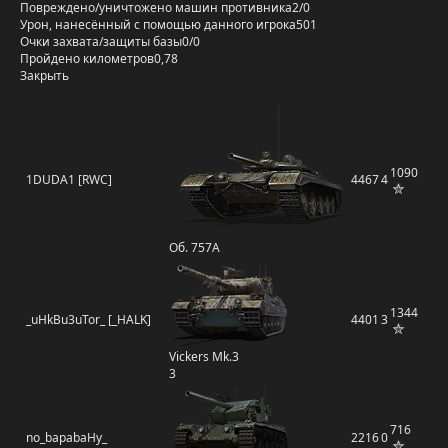
Повреждено/уничтожено машин противника
2/0
Урон, нанесённый с помощью данного игрока
501
Очки захвата/защиты базы
0/0
Пройдено километров
0,78
Закрыть
1090
1DUDA1 [RWC]
4467
4
Об. 757А
1344
_uHkBu3uTor_ [_HALK]
4401
3
Vickers Mk.3
3
716
no_bapabaHy_
2216
0