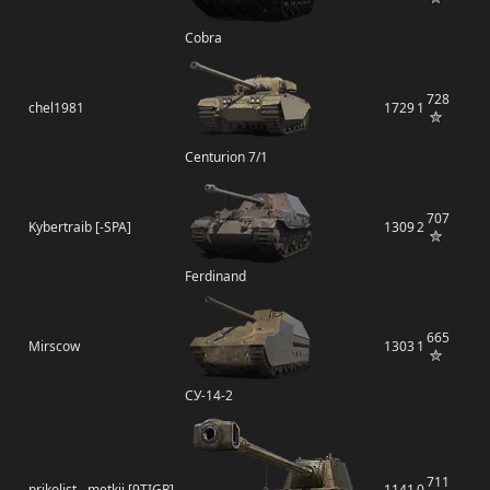
Cobra
728
chel1981
1729
1
Centurion 7/1
707
Kybertraib [-SPA]
1309
2
Ferdinand
665
Mirscow
1303
1
СУ-14-2
711
prikolist__metkij [9TIGR]
1141
0