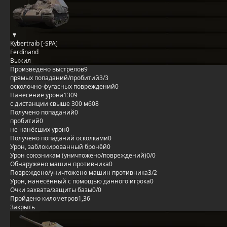
Kybertraib [-SPA]
Ferdinand
Выжил
Произведено выстрелов
9
прямых попаданий/пробитий
3/3
осколочно-фугасных повреждений
0
Нанесение урона
1309
с дистанции свыше 300 м
608
Получено попаданий
0
пробитий
0
не нанёсших урон
0
Получено попаданий осколками
0
Урон, заблокированный бронёй
0
Урон союзникам (уничтожено/повреждений)
0/0
Обнаружено машин противника
0
Повреждено/уничтожено машин противника
3/2
Урон, нанесённый с помощью данного игрока
0
Очки захвата/защиты базы
0/0
Пройдено километров
1,36
Закрыть