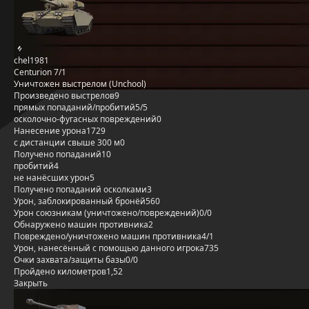
chel1981
Centurion 7/1
Уничтожен выстрелом (Unchool)
Произведено выстрелов
9
прямых попаданий/пробитий
5/5
осколочно-фугасных повреждений
0
Нанесение урона
1729
с дистанции свыше 300 м
0
Получено попаданий
10
пробитий
4
не нанёсших урон
5
Получено попаданий осколками
3
Урон, заблокированный бронёй
560
Урон союзникам (уничтожено/повреждений)
0/0
Обнаружено машин противника
2
Повреждено/уничтожено машин противника
4/1
Урон, нанесённый с помощью данного игрока
735
Очки захвата/защиты базы
0/0
Пройдено километров
1,52
Закрыть