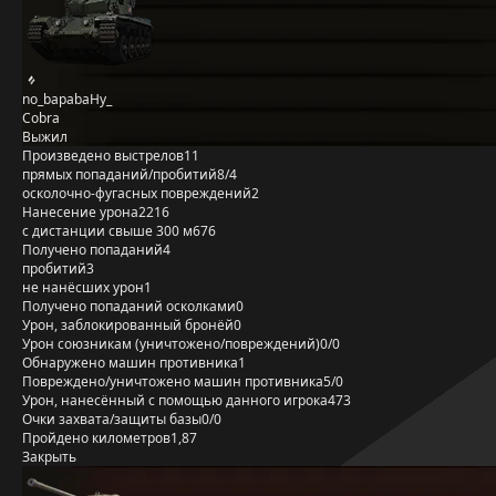
no_bapabaHy_
Cobra
Выжил
Произведено выстрелов
11
прямых попаданий/пробитий
8/4
осколочно-фугасных повреждений
2
Нанесение урона
2216
с дистанции свыше 300 м
676
Получено попаданий
4
пробитий
3
не нанёсших урон
1
Получено попаданий осколками
0
Урон, заблокированный бронёй
0
Урон союзникам (уничтожено/повреждений)
0/0
Обнаружено машин противника
1
Повреждено/уничтожено машин противника
5/0
Урон, нанесённый с помощью данного игрока
473
Очки захвата/защиты базы
0/0
Пройдено километров
1,87
Закрыть